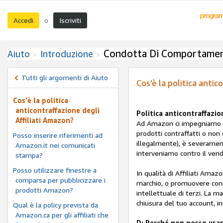
Accedi
Iscriviti
o
Condotta Di Comportame
Aiuto
Introduzione
Tutti gli argomenti di Aiuto
Cos'è la politica antic
Cos'è la politica
anticontraffazione degli
Politica anticontraffazio
Affiliati Amazon?
Ad Amazon ci impegniamo per
prodotti contraffatti o non o
Posso inserire riferimenti ad
illegalmente), è severament
Amazon.it nei comunicati
interveniamo contro il vendi
stampa?
Posso utilizzare finestre a
In qualità di Affiliati Amaz
comparsa per pubblicizzare i
marchio, o promuovere consa
prodotti Amazon?
intellettuale di terzi. La 
chiusura del tuo account, in
Qual è la policy prevista da
Amazon.ca per gli affiliati che
D: Perché non posso usar