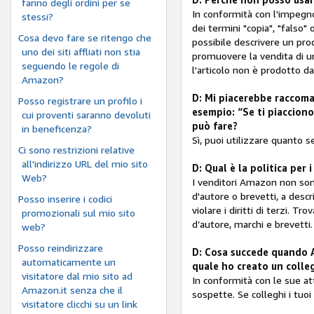
fanno degli ordini per se
In conformità con l'impegno
stessi?
dei termini "copia", "falso"
Cosa devo fare se ritengo che
possibile descrivere un prod
uno dei siti affliati non stia
promuovere la vendita di u
seguendo le regole di
l'articolo non è prodotto d
Amazon?
D: Mi piacerebbe raccomand
Posso registrare un profilo i
esempio: “Se ti piaccion
cui proventi saranno devoluti
può fare?
in beneficenza?
Sì, puoi utilizzare quanto se
Ci sono restrizioni relative
all'indirizzo URL del mio sito
D: Qual è la politica per 
Web?
I venditori Amazon non sono 
d'autore o brevetti, a descr
Posso inserire i codici
violare i diritti di terzi. T
promozionali sul mio sito
d’autore, marchi e brevetti.
web?
Posso reindirizzare
D: Cosa succede quando A
automaticamente un
quale ho creato un colle
visitatore dal mio sito ad
In conformità con le sue at
Amazon.it senza che il
sospette. Se colleghi i tuoi 
visitatore clicchi su un link