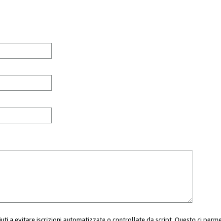
aiuti a evitare iscrizioni automatizzate o controllate da script. Questo ci perm