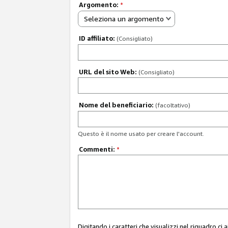
Argomento:
*
Seleziona un argomento
ID affiliato:
(Consigliato)
URL del sito Web:
(Consigliato)
Nome del beneficiario:
(facoltativo)
Questo è il nome usato per creare l'account.
Commenti:
*
Digitando i caratteri che visualizzi nel riquadro ci 