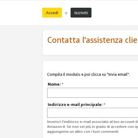
Accedi
Iscriviti
o
Contatta l'assistenza cli
Compila il modulo e poi clicca su "Invia email".
Nome:
*
Indirizzo e-mail principale:
*
Inserisci l'indirizzo e-mail associato al tuo account 
Amazon.it. Se non sei più in grado di accedere con q
aggiungerne un altro con i tuoi commenti.