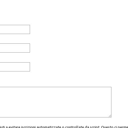
aiuti a evitare iscrizioni automatizzate o controllate da script. Questo ci perm