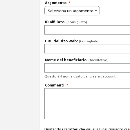
Argomento:
*
Seleziona un argomento
ID affiliato:
(Consigliato)
URL del sito Web:
(Consigliato)
Nome del beneficiario:
(facoltativo)
Questo è il nome usato per creare l'account.
Commenti:
*
Digitando i caratteri che visualizzi nel riquadro ci 