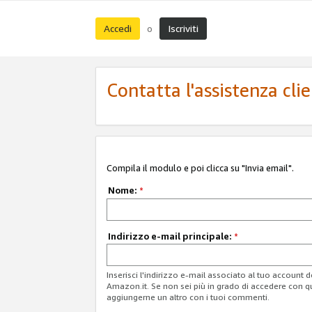
Accedi
Iscriviti
o
Contatta l'assistenza cli
Compila il modulo e poi clicca su "Invia email".
Nome:
*
Indirizzo e-mail principale:
*
Inserisci l'indirizzo e-mail associato al tuo account 
Amazon.it. Se non sei più in grado di accedere con q
aggiungerne un altro con i tuoi commenti.