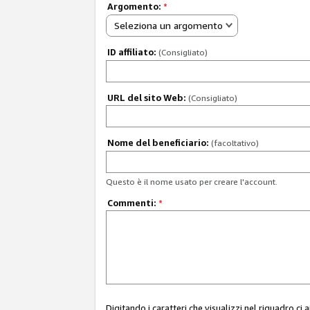
Argomento:
*
Seleziona un argomento
ID affiliato:
(Consigliato)
URL del sito Web:
(Consigliato)
Nome del beneficiario:
(facoltativo)
Questo è il nome usato per creare l'account.
Commenti:
*
Digitando i caratteri che visualizzi nel riquadro ci 