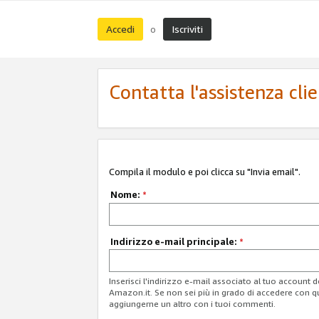
Accedi
Iscriviti
o
Contatta l'assistenza cli
Compila il modulo e poi clicca su "Invia email".
Nome:
*
Indirizzo e-mail principale:
*
Inserisci l'indirizzo e-mail associato al tuo account 
Amazon.it. Se non sei più in grado di accedere con q
aggiungerne un altro con i tuoi commenti.