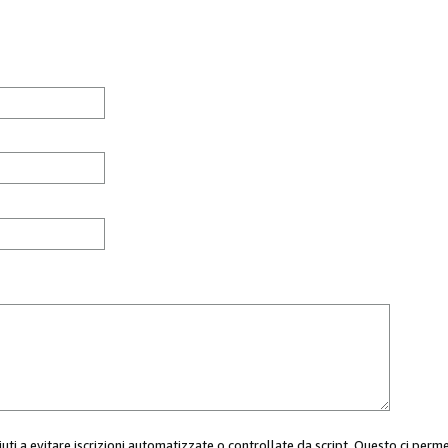
aiuti a evitare iscrizioni automatizzate o controllate da script. Questo ci perm