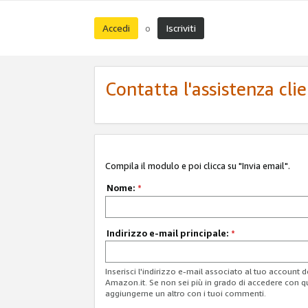
Accedi
Iscriviti
o
Contatta l'assistenza cli
Compila il modulo e poi clicca su "Invia email".
Nome:
*
Indirizzo e-mail principale:
*
Inserisci l'indirizzo e-mail associato al tuo account 
Amazon.it. Se non sei più in grado di accedere con q
aggiungerne un altro con i tuoi commenti.