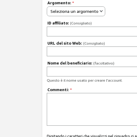
Argomento:
*
Seleziona un argomento
ID affiliato:
(Consigliato)
URL del sito Web:
(Consigliato)
Nome del beneficiario:
(facoltativo)
Questo è il nome usato per creare l'account.
Commenti:
*
Digitando i caratteri che visualizzi nel riquadro ci 