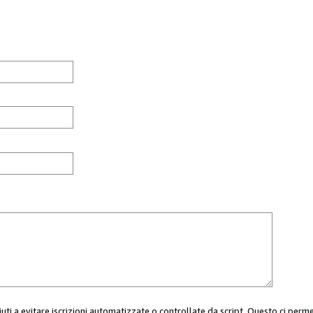
aiuti a evitare iscrizioni automatizzate o controllate da script. Questo ci perm