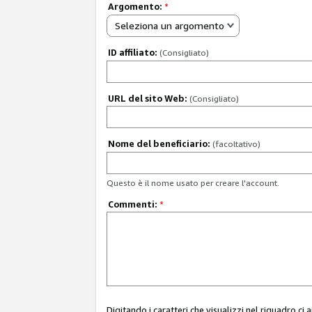
Argomento:
*
Seleziona un argomento
ID affiliato:
(Consigliato)
URL del sito Web:
(Consigliato)
Nome del beneficiario:
(facoltativo)
Questo è il nome usato per creare l'account.
Commenti:
*
Digitando i caratteri che visualizzi nel riquadro ci 