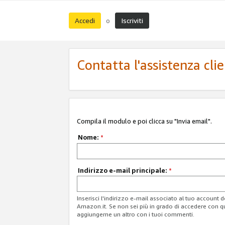
Accedi
Iscriviti
o
Contatta l'assistenza cli
Compila il modulo e poi clicca su "Invia email".
Nome:
*
Indirizzo e-mail principale:
*
Inserisci l'indirizzo e-mail associato al tuo account 
Amazon.it. Se non sei più in grado di accedere con q
aggiungerne un altro con i tuoi commenti.