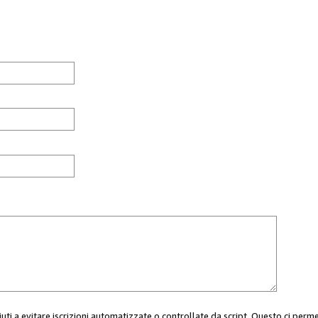
aiuti a evitare iscrizioni automatizzate o controllate da script. Questo ci perm