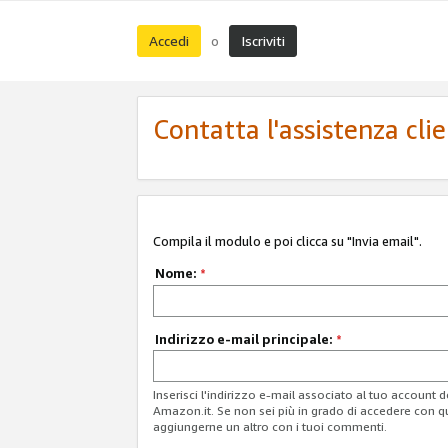
Accedi
Iscriviti
o
Contatta l'assistenza cli
Compila il modulo e poi clicca su "Invia email".
Nome:
*
Indirizzo e-mail principale:
*
Inserisci l'indirizzo e-mail associato al tuo account 
Amazon.it. Se non sei più in grado di accedere con q
aggiungerne un altro con i tuoi commenti.