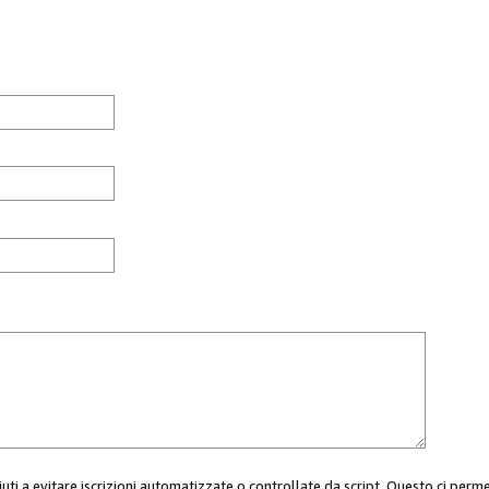
aiuti a evitare iscrizioni automatizzate o controllate da script. Questo ci perm