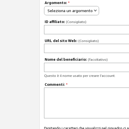
Argomento:
*
Seleziona un argomento
ID affiliato:
(Consigliato)
URL del sito Web:
(Consigliato)
Nome del beneficiario:
(facoltativo)
Questo è il nome usato per creare l'account.
Commenti:
*
Digitando i caratteri che visualizzi nel riquadro ci 