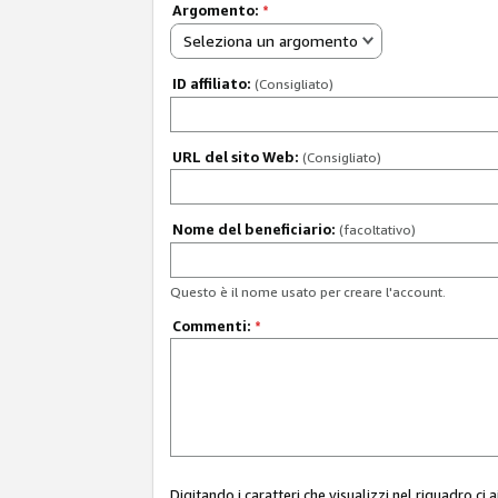
Argomento:
*
Seleziona un argomento
ID affiliato:
(Consigliato)
URL del sito Web:
(Consigliato)
Nome del beneficiario:
(facoltativo)
Questo è il nome usato per creare l'account.
Commenti:
*
Digitando i caratteri che visualizzi nel riquadro ci 