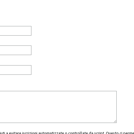
aiuti a evitare iscrizioni automatizzate o controllate da script. Questo ci perm