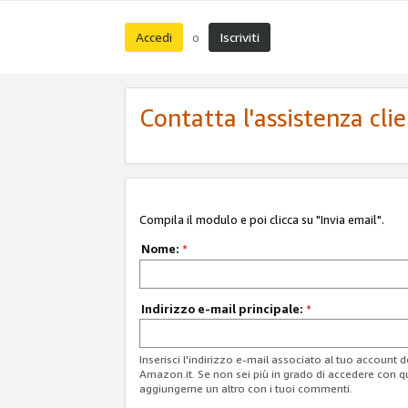
Accedi
Iscriviti
o
Contatta l'assistenza cli
Compila il modulo e poi clicca su "Invia email".
Nome:
*
Indirizzo e-mail principale:
*
Inserisci l'indirizzo e-mail associato al tuo account 
Amazon.it. Se non sei più in grado di accedere con q
aggiungerne un altro con i tuoi commenti.