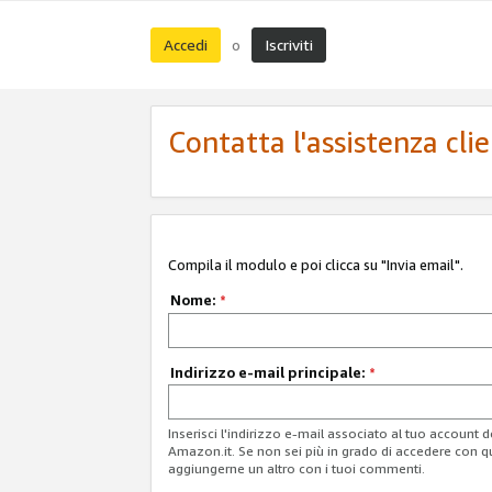
Accedi
Iscriviti
o
Contatta l'assistenza cli
Compila il modulo e poi clicca su "Invia email".
Nome:
*
Indirizzo e-mail principale:
*
Inserisci l'indirizzo e-mail associato al tuo account 
Amazon.it. Se non sei più in grado di accedere con q
aggiungerne un altro con i tuoi commenti.