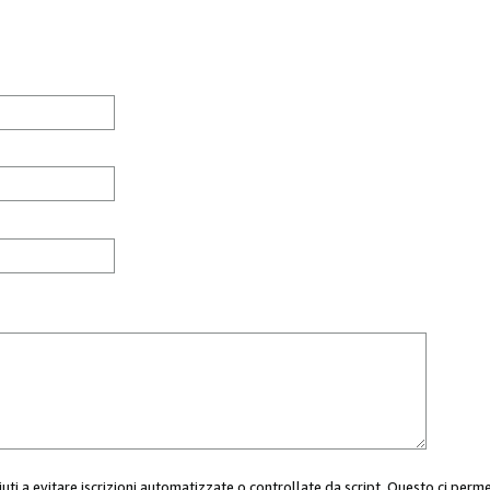
aiuti a evitare iscrizioni automatizzate o controllate da script. Questo ci perm