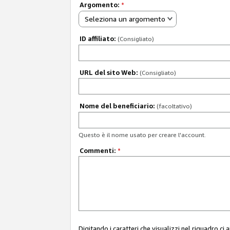
Argomento:
*
Seleziona un argomento
ID affiliato:
(Consigliato)
URL del sito Web:
(Consigliato)
Nome del beneficiario:
(facoltativo)
Questo è il nome usato per creare l'account.
Commenti:
*
Digitando i caratteri che visualizzi nel riquadro ci 