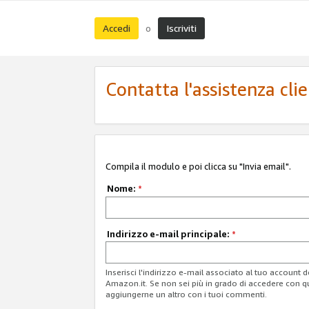
Accedi
Iscriviti
o
Contatta l'assistenza cli
Compila il modulo e poi clicca su "Invia email".
Nome:
*
Indirizzo e-mail principale:
*
Inserisci l'indirizzo e-mail associato al tuo account 
Amazon.it. Se non sei più in grado di accedere con q
aggiungerne un altro con i tuoi commenti.