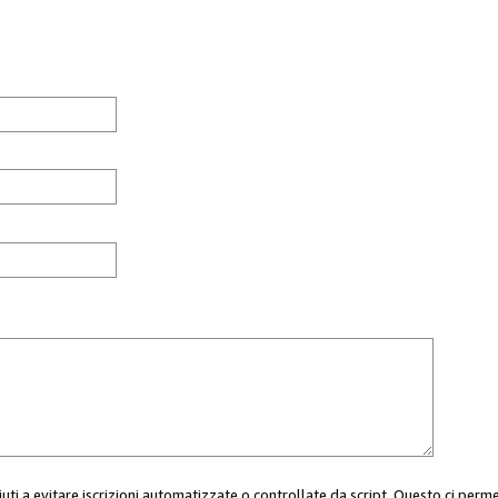
aiuti a evitare iscrizioni automatizzate o controllate da script. Questo ci perm