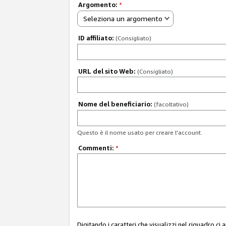
Argomento:
*
Seleziona un argomento
ID affiliato:
(Consigliato)
URL del sito Web:
(Consigliato)
Nome del beneficiario:
(facoltativo)
Questo è il nome usato per creare l'account.
Commenti:
*
Digitando i caratteri che visualizzi nel riquadro ci 