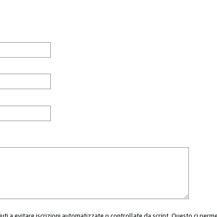
aiuti a evitare iscrizioni automatizzate o controllate da script. Questo ci perm