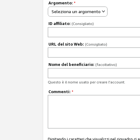
Argomento:
*
Seleziona un argomento
ID affiliato:
(Consigliato)
URL del sito Web:
(Consigliato)
Nome del beneficiario:
(facoltativo)
Questo è il nome usato per creare l'account.
Commenti:
*
Digitando i caratteri che visualizzi nel riquadro ci 