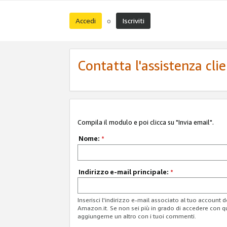
Accedi
Iscriviti
o
Contatta l'assistenza cli
Compila il modulo e poi clicca su "Invia email".
Nome:
*
Indirizzo e-mail principale:
*
Inserisci l'indirizzo e-mail associato al tuo account 
Amazon.it. Se non sei più in grado di accedere con q
aggiungerne un altro con i tuoi commenti.