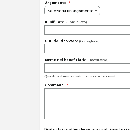
Argomento:
*
Seleziona un argomento
ID affiliato:
(Consigliato)
URL del sito Web:
(Consigliato)
Nome del beneficiario:
(facoltativo)
Questo è il nome usato per creare l'account.
Commenti:
*
Digitando i caratteri che visualizzi nel riquadro ci 