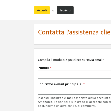
Accedi
Iscriviti
o
Contatta l'assistenza cli
Compila il modulo e poi clicca su "Invia email".
Nome:
*
Indirizzo e-mail principale:
*
Inserisci l'indirizzo e-mail associato al tuo account 
Amazon.it. Se non sei più in grado di accedere con q
aggiungerne un altro con i tuoi commenti.