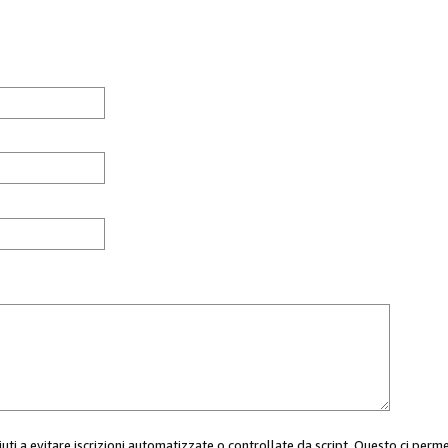
aiuti a evitare iscrizioni automatizzate o controllate da script. Questo ci perm