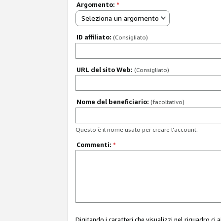
Argomento:
*
Seleziona un argomento
ID affiliato:
(Consigliato)
URL del sito Web:
(Consigliato)
Nome del beneficiario:
(facoltativo)
Questo è il nome usato per creare l'account.
Commenti:
*
Digitando i caratteri che visualizzi nel riquadro ci 