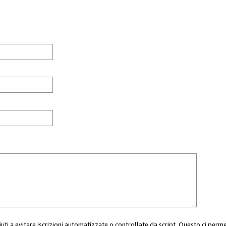
aiuti a evitare iscrizioni automatizzate o controllate da script. Questo ci perm