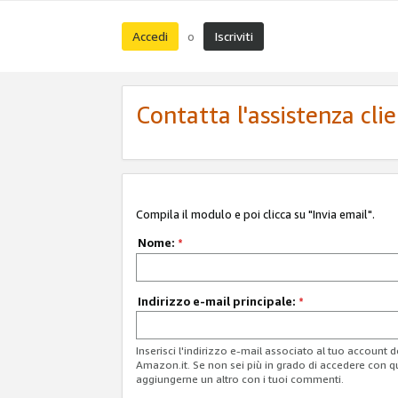
Accedi
Iscriviti
o
Contatta l'assistenza cli
Compila il modulo e poi clicca su "Invia email".
Nome:
*
Indirizzo e-mail principale:
*
Inserisci l'indirizzo e-mail associato al tuo account 
Amazon.it. Se non sei più in grado di accedere con q
aggiungerne un altro con i tuoi commenti.