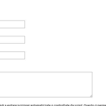
aiuti a evitare iscrizioni automatizzate o controllate da script. Questo ci perm