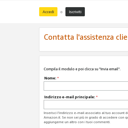
Accedi
Iscriviti
o
Contatta l'assistenza cli
Compila il modulo e poi clicca su "Invia email".
Nome:
*
Indirizzo e-mail principale:
*
Inserisci l'indirizzo e-mail associato al tuo account 
Amazon.it. Se non sei più in grado di accedere con q
aggiungerne un altro con i tuoi commenti.