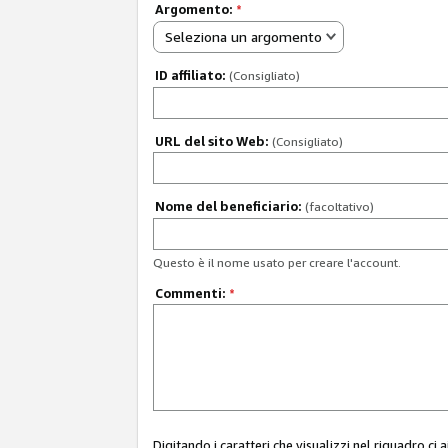
Argomento:
*
Seleziona un argomento
ID affiliato:
(Consigliato)
URL del sito Web:
(Consigliato)
Nome del beneficiario:
(facoltativo)
Questo è il nome usato per creare l'account.
Commenti:
*
Digitando i caratteri che visualizzi nel riquadro ci 