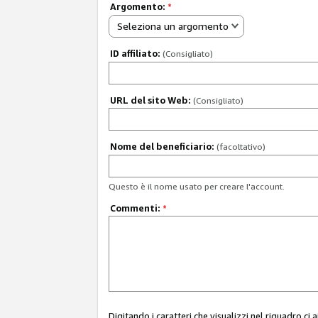
Argomento:
*
Seleziona un argomento
ID affiliato:
(Consigliato)
URL del sito Web:
(Consigliato)
Nome del beneficiario:
(facoltativo)
Questo è il nome usato per creare l'account.
Commenti:
*
Digitando i caratteri che visualizzi nel riquadro ci 