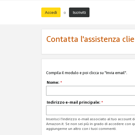
Accedi
Iscriviti
o
Contatta l'assistenza cli
Compila il modulo e poi clicca su "Invia email".
Nome:
*
Indirizzo e-mail principale:
*
Inserisci l'indirizzo e-mail associato al tuo account 
Amazon.it. Se non sei più in grado di accedere con q
aggiungerne un altro con i tuoi commenti.