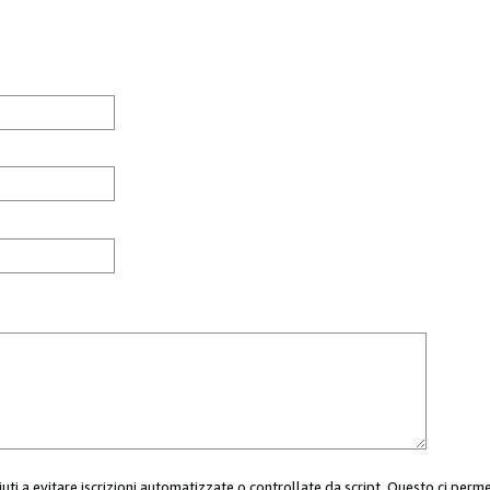
aiuti a evitare iscrizioni automatizzate o controllate da script. Questo ci perm