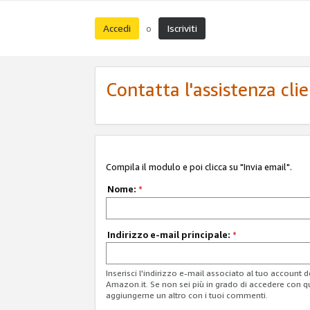
Accedi
Iscriviti
o
Contatta l'assistenza cli
Compila il modulo e poi clicca su "Invia email".
Nome:
*
Indirizzo e-mail principale:
*
Inserisci l'indirizzo e-mail associato al tuo account 
Amazon.it. Se non sei più in grado di accedere con q
aggiungerne un altro con i tuoi commenti.