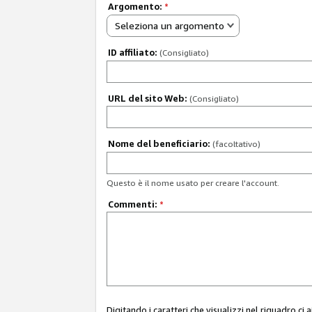
Argomento:
*
Seleziona un argomento
ID affiliato:
(Consigliato)
URL del sito Web:
(Consigliato)
Nome del beneficiario:
(facoltativo)
Questo è il nome usato per creare l'account.
Commenti:
*
Digitando i caratteri che visualizzi nel riquadro ci 