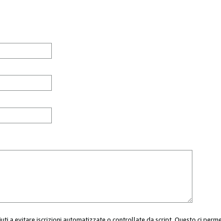
aiuti a evitare iscrizioni automatizzate o controllate da script. Questo ci perm