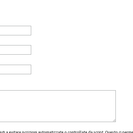
aiuti a evitare iscrizioni automatizzate o controllate da script. Questo ci perm