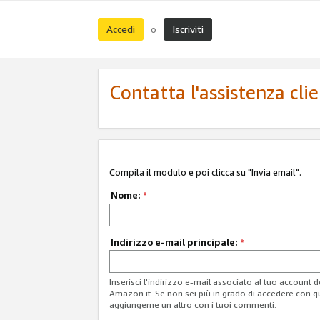
Accedi
Iscriviti
o
Contatta l'assistenza cli
Compila il modulo e poi clicca su "Invia email".
Nome:
*
Indirizzo e-mail principale:
*
Inserisci l'indirizzo e-mail associato al tuo account 
Amazon.it. Se non sei più in grado di accedere con q
aggiungerne un altro con i tuoi commenti.