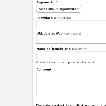
Argomento:
*
Seleziona un argomento
ID affiliato:
(Consigliato)
URL del sito Web:
(Consigliato)
Nome del beneficiario:
(facoltativo)
Questo è il nome usato per creare l'account.
Commenti:
*
Digitando i caratteri che visualizzi nel riquadro ci 