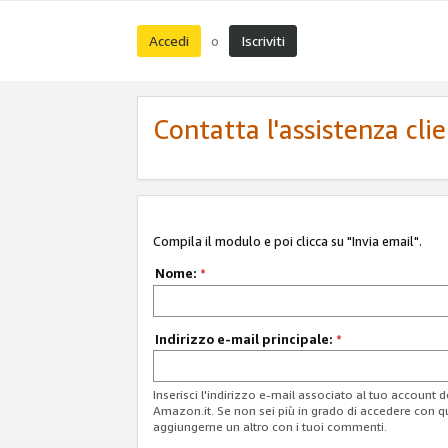
Accedi
Iscriviti
o
Contatta l'assistenza cli
Compila il modulo e poi clicca su "Invia email".
Nome:
*
Indirizzo e-mail principale:
*
Inserisci l'indirizzo e-mail associato al tuo account 
Amazon.it. Se non sei più in grado di accedere con q
aggiungerne un altro con i tuoi commenti.