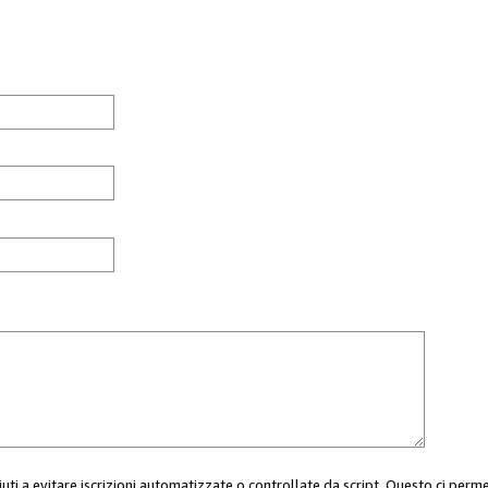
aiuti a evitare iscrizioni automatizzate o controllate da script. Questo ci perm