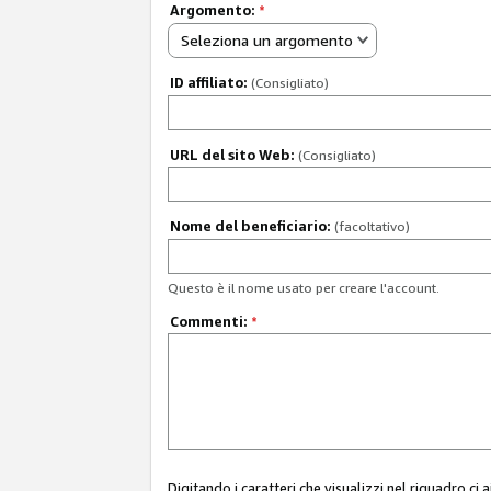
Argomento:
*
Seleziona un argomento
ID affiliato:
(Consigliato)
URL del sito Web:
(Consigliato)
Nome del beneficiario:
(facoltativo)
Questo è il nome usato per creare l'account.
Commenti:
*
Digitando i caratteri che visualizzi nel riquadro ci 