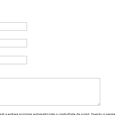
aiuti a evitare iscrizioni automatizzate o controllate da script. Questo ci perm