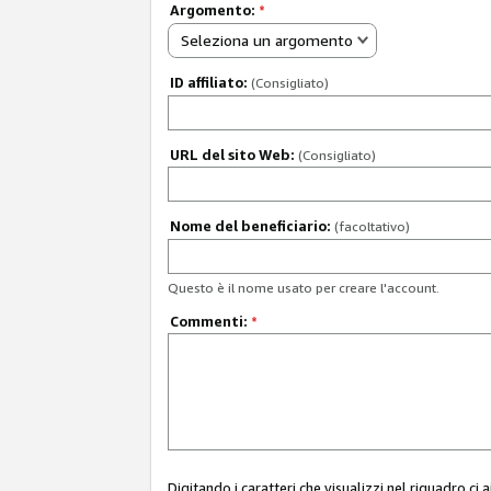
Argomento:
*
Seleziona un argomento
ID affiliato:
(Consigliato)
URL del sito Web:
(Consigliato)
Nome del beneficiario:
(facoltativo)
Questo è il nome usato per creare l'account.
Commenti:
*
Digitando i caratteri che visualizzi nel riquadro ci 