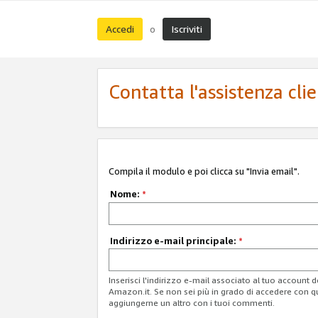
Accedi
Iscriviti
o
Contatta l'assistenza cli
Compila il modulo e poi clicca su "Invia email".
Nome:
*
Indirizzo e-mail principale:
*
Inserisci l'indirizzo e-mail associato al tuo account 
Amazon.it. Se non sei più in grado di accedere con q
aggiungerne un altro con i tuoi commenti.