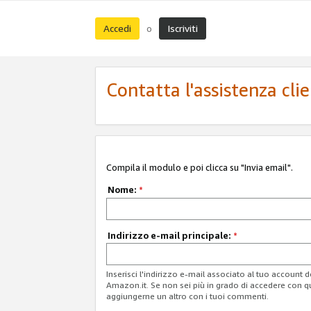
Accedi
Iscriviti
o
Contatta l'assistenza cli
Compila il modulo e poi clicca su "Invia email".
Nome:
*
Indirizzo e-mail principale:
*
Inserisci l'indirizzo e-mail associato al tuo account 
Amazon.it. Se non sei più in grado di accedere con q
aggiungerne un altro con i tuoi commenti.