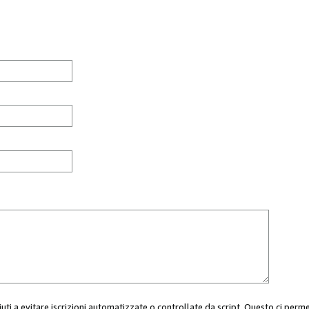
aiuti a evitare iscrizioni automatizzate o controllate da script. Questo ci perm