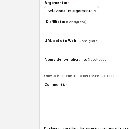
Argomento:
*
Seleziona un argomento
ID affiliato:
(Consigliato)
URL del sito Web:
(Consigliato)
Nome del beneficiario:
(facoltativo)
Questo è il nome usato per creare l'account.
Commenti:
*
Digitando i caratteri che visualizzi nel riquadro ci 