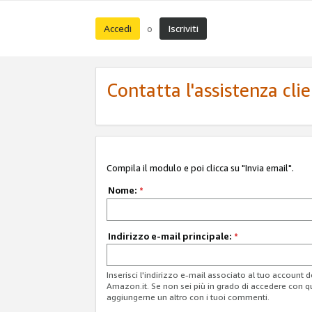
Accedi
Iscriviti
o
Contatta l'assistenza cli
Compila il modulo e poi clicca su "Invia email".
Nome:
*
Indirizzo e-mail principale:
*
Inserisci l'indirizzo e-mail associato al tuo account 
Amazon.it. Se non sei più in grado di accedere con q
aggiungerne un altro con i tuoi commenti.