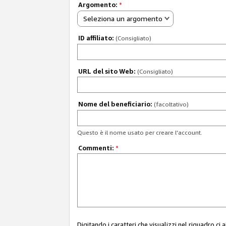
Argomento:
*
Seleziona un argomento
ID affiliato:
(Consigliato)
URL del sito Web:
(Consigliato)
Nome del beneficiario:
(facoltativo)
Questo è il nome usato per creare l'account.
Commenti:
*
Digitando i caratteri che visualizzi nel riquadro ci 