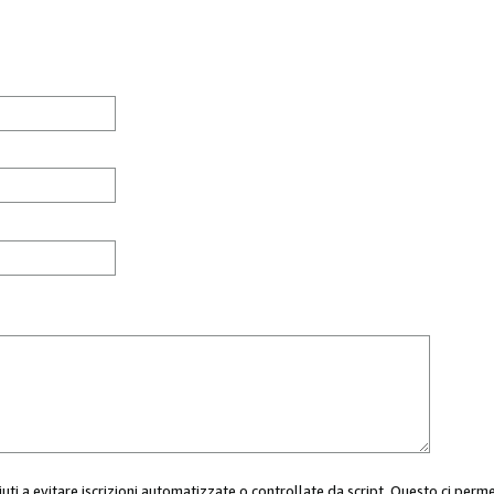
aiuti a evitare iscrizioni automatizzate o controllate da script. Questo ci perm