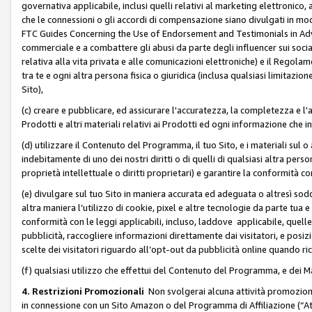
governativa applicabile, inclusi quelli relativi al marketing elettronico, 
che le connessioni o gli accordi di compensazione siano divulgati in mo
FTC Guides Concerning the Use of Endorsement and Testimonials in Adve
commerciale e a combattere gli abusi da parte degli influencer sui soci
relativa alla vita privata e alle comunicazioni elettroniche) e il Rego
tra te e ogni altra persona fisica o giuridica (inclusa qualsiasi limitazion
Sito),
(c) creare e pubblicare, ed assicurare l'accuratezza, la completezza e l'a
Prodotti e altri materiali relativi ai Prodotti ed ogni informazione che in
(d) utilizzare il Contenuto del Programma, il tuo Sito, e i materiali sul 
indebitamente di uno dei nostri diritti o di quelli di qualsiasi altra persona 
proprietà intellettuale o diritti proprietari) e garantire la conformità co
(e) divulgare sul tuo Sito in maniera accurata ed adeguata o altresì soddi
altra maniera l’utilizzo di cookie, pixel e altre tecnologie da parte tua e di
conformità con le leggi applicabili, incluso, laddove applicabile, quelle t
pubblicità, raccogliere informazioni direttamente dai visitatori, e posiz
scelte dei visitatori riguardo all’opt-out da pubblicità online quando ri
(f) qualsiasi utilizzo che effettui del Contenuto del Programma, e dei 
4. Restrizioni Promozionali
Non svolgerai alcuna attività promozionale
in connessione con un Sito Amazon o del Programma di Affiliazione (“At