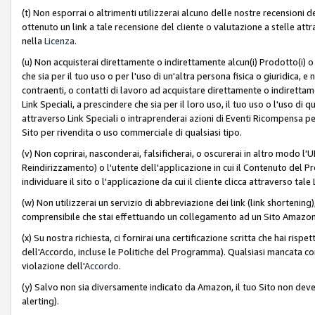
(t) Non esporrai o altrimenti utilizzerai alcuno delle nostre recensioni de
ottenuto un link a tale recensione del cliente o valutazione a stelle attra
nella
Licenza
.
(u) Non acquisterai direttamente o indirettamente alcun(i) Prodotto(i) o
che sia per il tuo uso o per l'uso di un'altra persona fisica o giuridica, e
contraenti, o contatti di lavoro ad acquistare direttamente o indirett
Link Speciali, a prescindere che sia per il loro uso, il tuo uso o l'uso di 
attraverso Link Speciali o intraprenderai azioni di Eventi Ricompensa per
Sito per rivendita o uso commerciale di qualsiasi tipo.
(v) Non coprirai, nasconderai, falsificherai, o oscurerai in altro modo l'U
Reindirizzamento) o l'utente dell'applicazione in cui il Contenuto del
individuare il sito o l'applicazione da cui il cliente clicca attraverso ta
(w) Non utilizzerai un servizio di abbreviazione dei link (link shortening
comprensibile che stai effettuando un collegamento ad un Sito Amazo
(x) Su nostra richiesta, ci fornirai una certificazione scritta che hai r
dell'Accordo, incluse le Politiche del Programma). Qualsiasi mancata co
violazione dell'
Accordo
.
(y) Salvo non sia diversamente indicato da Amazon, il tuo Sito non deve 
alerting).