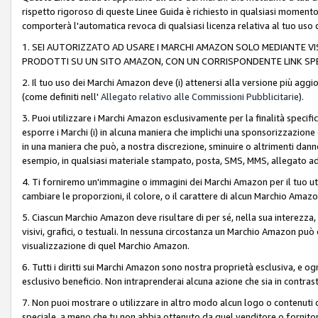
rispetto rigoroso di queste Linee Guida è richiesto in qualsiasi momento
comporterà l'automatica revoca di qualsiasi licenza relativa al tuo us
1. SEI AUTORIZZATO AD USARE I MARCHI AMAZON SOLO MEDIANTE VISU
PRODOTTI SU UN SITO AMAZON, CON UN CORRISPONDENTE LINK SPE
2. Il tuo uso dei Marchi Amazon deve (i) attenersi alla versione più agg
(come definiti nell'
Allegato relativo alle Commissioni Pubblicitarie
).
3. Puoi utilizzare i Marchi Amazon esclusivamente per la finalità speci
esporre i Marchi (i) in alcuna maniera che implichi una sponsorizzazione o 
in una maniera che può, a nostra discrezione, sminuire o altrimenti dann
esempio, in qualsiasi materiale stampato, posta, SMS, MMS, allegato ad 
4. Ti forniremo un'immagine o immagini dei Marchi Amazon per il tuo ut
cambiare le proporzioni, il colore, o il carattere di alcun Marchio Am
5. Ciascun Marchio Amazon deve risultare di per sé, nella sua interezza
visivi, grafici, o testuali. In nessuna circostanza un Marchio Amazon può
visualizzazione di quel Marchio Amazon.
6. Tutti i diritti sui Marchi Amazon sono nostra proprietà esclusiva, e
esclusivo beneficio. Non intraprenderai alcuna azione che sia in contrasto 
7. Non puoi mostrare o utilizzare in altro modo alcun logo o contenuti cr
speciale, a meno che tu non abbia ottenuto da quel venditore o fornitore