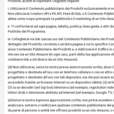
Prodotti, accetti di rispettare i seguenti requisiti:
i. Utilizzerai il Contenuto pubblicitario dei Prodotti esclusivamente in m
Non utilizzerai Creators API e PA API, Feed di Dati, o il Contenuto Pubbli
abbia come scopo principale la pubblicità e il marketing di un Sito Amaz
ii. Ti conformerai ad ogni pagina, tabella, politica, linea guida, e altri d
Politiche del Programma.
iii. Collegherai via link ciascun uso del Contenuto Pubblicitario dei Pr
dettaglio del Prodotto correlata o un'altra pagina a cui lo specifico Con
alcun Contenuto Pubblicitario dei Prodotti a, o indirizzerai il traffico i
che non sia un Sito Amazon (in ogni caso, parti della tua applicazione
contenere link a siti diversi da un Sito Amazon).
(d) Non utilizzerai, senza la nostra previa autorizzazione scritta, alcun
progettata o destinata all'uso con un telefono cellulare o con un altro d
progettato o destinato all'uso con tali dispositivi, ma che può essere acc
accessibile tramite un browser Internet su un dispositivo tablet; (2) u
(3) su un decoder (set top box) televisivo (ad esempio, registratori video d
lettori dvd) o televisione abilitata ad Internet (ad esempio, Google TV,
(e)Senza la nostra espressa approvazione scritta, non potrai accedere o u
analizzare, estrarre o riutilizzare qualsiasi contenuto pubblicitario dei
da parte di persone o entità che offrono prodotti su un sito Amazon, o