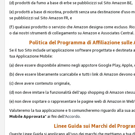
(d) prodotti da fumo a base di erbe se pubblicizzi sul Sito Amazon BE,
(e) prodotti a base di nicotina, prodotti senza una destinazione d'uso m
se pubblicizzi sul Sito Amazon FR, e
(f) qualsiasi prodotto o servizio che Amazon designa come escluso. Rice
o dai nostri strumenti di collegamento su Amazon e Associates Central.
Politica del Programma di Affiliazione sulle A
Se il tuo Sito include un'applicazione software progettata e destinata all'u
tua Applicazione Mobile:
(a) deve essere disponibile almeno negli appstore Google Play, Apple
(b) deve essere liberamente scaricabile e tutti i link di Amazon devono 
(c) deve avere contenuto originale,
(d) non deve imitare la funzionalità dell'app shopping di Amazon stess
(e) non deve ospitare o rappresentare le pagine web di Amazon in We
Valuteremo la tua applicazione e ti comunicheremo riguardo alla sua acc
Mobile Approvata
" ai fini dell'
Accordo
.
Linee Guida sui Marchi del Program
Queste Linee Guida si applicano all'uso dei marchi che mettiamo a tua