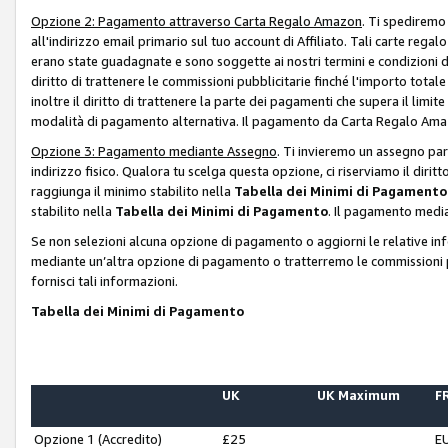
Opzione 2: Pagamento attraverso Carta Regalo Amazon
. Ti spediremo
all'indirizzo email primario sul tuo account di Affiliato. Tali carte rega
erano state guadagnate e sono soggette ai nostri termini e condizioni de
diritto di trattenere le commissioni pubblicitarie finché l'importo tota
inoltre il diritto di trattenere la parte dei pagamenti che supera il lim
modalità di pagamento alternativa. Il pagamento da Carta Regalo Amazo
Opzione 3: Pagamento mediante Assegno
. Ti invieremo un assegno par
indirizzo fisico. Qualora tu scelga questa opzione, ci riserviamo il diri
raggiunga il minimo stabilito nella
Tabella dei Minimi di Pagamento
stabilito nella
Tabella dei Minimi di Pagamento
. Il pagamento media
Se non selezioni alcuna opzione di pagamento o aggiorni le relative in
mediante un’altra opzione di pagamento o tratterremo le commissioni p
fornisci tali informazioni.
Tabella dei Minimi di Pagamento
UK
UK Maximum
FR
Opzione 1 (Accredito)
£25
E