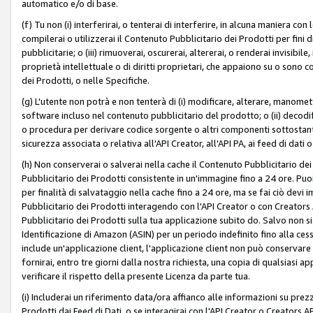
automatico e/o di base.
(f) Tu non (i) interferirai, o tenterai di interferire, in alcuna maniera co
compilerai o utilizzerai il Contenuto Pubblicitario dei Prodotti per fini di
pubblicitarie; o (iii) rimuoverai, oscurerai, altererai, o renderai invisibile, 
proprietà intellettuale o di diritti proprietari, che appaiono su o sono c
dei Prodotti, o nelle Specifiche.
(g) L'utente non potrà e non tenterà di (i) modificare, alterare, manomet
software incluso nel contenuto pubblicitario del prodotto; o (ii) decod
o procedura per derivare codice sorgente o altri componenti sottostan
sicurezza associata o relativa all'API Creator, all'API PA, ai feed di dati 
(h) Non conserverai o salverai nella cache il Contenuto Pubblicitario de
Pubblicitario dei Prodotti consistente in un'immagine fino a 24 ore. Puo
per finalità di salvataggio nella cache fino a 24 ore, ma se fai ciò d
Pubblicitario dei Prodotti interagendo con l'API Creator o con Creator
Pubblicitario dei Prodotti sulla tua applicazione subito do. Salvo non
Identificazione di Amazon (ASIN) per un periodo indefinito fino alla ce
include un'applicazione client, l'applicazione client non può conservare 
fornirai, entro tre giorni dalla nostra richiesta, una copia di qualsiasi ap
verificare il rispetto della presente Licenza da parte tua.
(i) Includerai un riferimento data/ora affianco alle informazioni su prezz
Prodotti dai Feed di Dati, o se interagirai con l'API Creator o Creators 