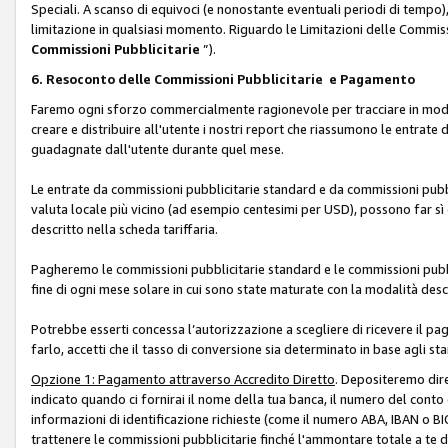
Speciali. A scanso di equivoci (e nonostante eventuali periodi di tempo), 
limitazione in qualsiasi momento. Riguardo le Limitazioni delle Commissi
Commissioni Pubblicitarie
”).
6. Resoconto delle Commissioni Pubblicitarie e Pagamento
Faremo ogni sforzo commercialmente ragionevole per tracciare in modo a
creare e distribuire all'utente i nostri report che riassumono le entrate
guadagnate dall'utente durante quel mese.
Le entrate da commissioni pubblicitarie standard e da commissioni pubbl
valuta locale più vicino (ad esempio centesimi per USD), possono far sì 
descritto nella scheda tariffaria.
Pagheremo le commissioni pubblicitarie standard e le commissioni pubbli
fine di ogni mese solare in cui sono state maturate con la modalità descr
Potrebbe esserti concessa l’autorizzazione a scegliere di ricevere il pa
farlo, accetti che il tasso di conversione sia determinato in base agli s
Opzione 1: Pagamento attraverso Accredito Diretto
. Depositeremo dir
indicato quando ci fornirai il nome della tua banca, il numero del conto
informazioni di identificazione richieste (come il numero ABA, IBAN o BIC,
trattenere le commissioni pubblicitarie finché l'ammontare totale a te 