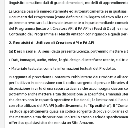
linguistici o multimodali di grandi dimensioni, modelli di apprendiment
La Licenza cesserà immediatamente ed automaticamente se in qualsiasi
Documenti del Programma (come definiti nell'Allegato relativo alle Comm
potremmo revocare la Licenza interamente o in parte mediante comunicaz
del Programma [incluso il Creators API, il PA API e i Feed di Dati] . e r
Contenuto del Programma e i Marchi Amazon con riguardo a quelli per cu
2. Requisiti di Utilizzo di Creators API e PA API
(a)
Descrizione
. Ai sensi della presente Licenza, potremmo mettere a
• Dati, immagini, audio, video, loghi, design di interfacce utente, e altri 
• Materiale testuale, come le informazioni testuali del Prodotto.
In aggiunta al precedente Contenuto Pubblicitario dei Prodotti e all’ac
per l'utilizzo in connessione con il codice sorgente di prova e libraries 
disposizione in virtù di una separata licenza che accompagna ciascun cod
potremmo anche mettere a tua disposizione le specifiche, i manuali utent
che descrivono le capacità operative e funzionali, le limitazioni all'uso, i 
corretto utilizzo del PA API (collettivamente, le "
Specifiche
"). Il “Con
esclude specificamente qualsiasi codice sorgente di prova o libraries ch
che mettiamo a tua disposizione. Inoltre lo stesso esclude specificament
offerti su qualsiasi sito che non sia un Sito Amazon.