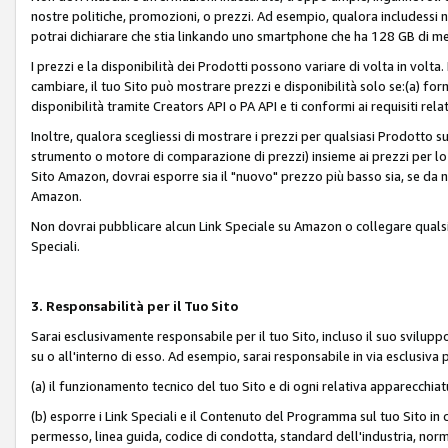
nostre politiche, promozioni, o prezzi. Ad esempio, qualora includessi
potrai dichiarare che stia linkando uno smartphone che ha 128 GB di m
I prezzi e la disponibilità dei Prodotti possono variare di volta in volta
cambiare, il tuo Sito può mostrare prezzi e disponibilità solo se:(a) fornia
disponibilità tramite Creators API o PA API e ti conformi ai requisiti rela
Inoltre, qualora scegliessi di mostrare i prezzi per qualsiasi Prodotto su
strumento o motore di comparazione di prezzi) insieme ai prezzi per lo s
Sito Amazon, dovrai esporre sia il "nuovo" prezzo più basso sia, se da noi
Amazon.
Non dovrai pubblicare alcun Link Speciale su Amazon o collegare qualsia
Speciali.
3. Responsabilità per il Tuo Sito
Sarai esclusivamente responsabile per il tuo Sito, incluso il suo svilu
su o all'interno di esso. Ad esempio, sarai responsabile in via esclusiva 
(a) il funzionamento tecnico del tuo Sito e di ogni relativa apparecchia
(b) esporre i Link Speciali e il Contenuto del Programma sul tuo Sito in 
permesso, linea guida, codice di condotta, standard dell'industria, norme