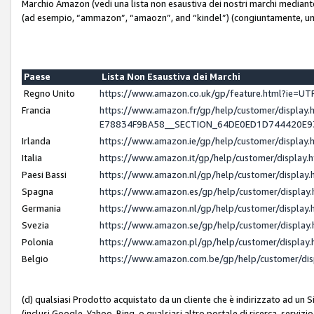
Marchio Amazon (vedi una lista non esaustiva dei nostri marchi mediante i 
(ad esempio, “ammazon”, “amaozn”, and “kindel”) (congiuntamente, un
Paese
Lista Non Esaustiva dei Marchi
Regno Unito
https://www.amazon.co.uk/gp/feature.html?ie=
Francia
https://www.amazon.fr/gp/help/customer/displ
E78834F9BA58__SECTION_64DE0ED1D744420E
Irlanda
https://www.amazon.ie/gp/help/customer/displ
Italia
https://www.amazon.it/gp/help/customer/displa
Paesi Bassi
https://www.amazon.nl/gp/help/customer/displa
Spagna
https://www.amazon.es/gp/help/customer/displa
Germania
https://www.amazon.nl/gp/help/customer/displa
Svezia
https://www.amazon.se/gp/help/customer/displa
Polonia
https://www.amazon.pl/gp/help/customer/displa
Belgio
https://www.amazon.com.be/gp/help/customer/d
(d) qualsiasi Prodotto acquistato da un cliente che è indirizzato ad un 
(inclusi Google, Yahoo, Bing, o qualsiasi altro portale di ricerca, servizio