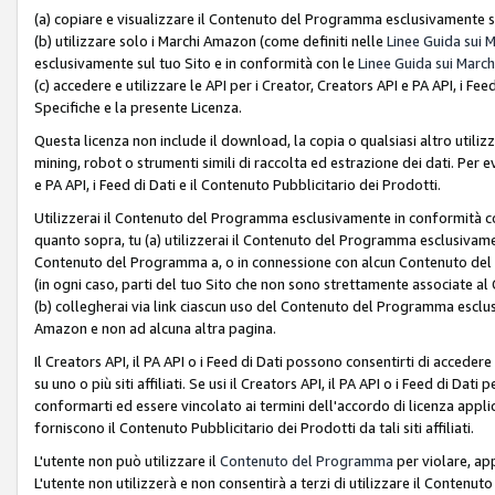
(a) copiare e visualizzare il Contenuto del Programma esclusivamente su
(b) utilizzare solo i Marchi Amazon (come definiti nelle
Linee Guida sui 
esclusivamente sul tuo Sito e in conformità con le
Linee Guida sui March
(c) accedere e utilizzare le API per i Creator, Creators API e PA API, i F
Specifiche e la presente Licenza.
Questa licenza non include il download, la copia o qualsiasi altro utiliz
mining, robot o strumenti simili di raccolta ed estrazione dei dati. Per 
e PA API, i Feed di Dati e il Contenuto Pubblicitario dei Prodotti.
Utilizzerai il Contenuto del Programma esclusivamente in conformità con
quanto sopra, tu (a) utilizzerai il Contenuto del Programma esclusivamen
Contenuto del Programma a, o in connessione con alcun Contenuto del P
(in ogni caso, parti del tuo Sito che non sono strettamente associate a
(b) collegherai via link ciascun uso del Contenuto del Programma esclus
Amazon e non ad alcuna altra pagina.
Il Creators API, il PA API o i Feed di Dati possono consentirti di accedere 
su uno o più siti affiliati. Se usi il Creators API, il PA API o i Feed di Dati
conformarti ed essere vincolato ai termini dell'accordo di licenza applicab
forniscono il Contenuto Pubblicitario dei Prodotti da tali siti affiliati.
L'utente non può utilizzare il
Contenuto del Programma
per violare, app
L'utente non utilizzerà e non consentirà a terzi di utilizzare il Conten