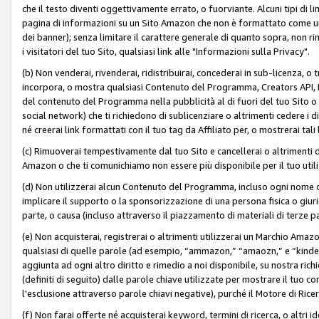
che il testo diventi oggettivamente errato, o fuorviante. Alcuni tipi d
pagina di informazioni su un Sito Amazon che non è formattato come un L
dei banner); senza limitare il carattere generale di quanto sopra, non rimu
i visitatori del tuo Sito, qualsiasi link alle "Informazioni sulla Privacy".
(b) Non venderai, rivenderai, ridistribuirai, concederai in sub-licenza, 
incorpora, o mostra qualsiasi Contenuto del Programma, Creators API, PA A
del contenuto del Programma nella pubblicità al di fuori del tuo Sito o su 
social network) che ti richiedono di sublicenziare o altrimenti cedere i 
né creerai link formattati con il tuo tag da Affiliato per, o mostrerai tali 
(c) Rimuoverai tempestivamente dal tuo Sito e cancellerai o altrimenti
Amazon o che ti comunichiamo non essere più disponibile per il tuo util
(d) Non utilizzerai alcun Contenuto del Programma, incluso ogni nome 
implicare il supporto o la sponsorizzazione di una persona fisica o giur
parte, o causa (incluso attraverso il piazzamento di materiali di terze
(e) Non acquisterai, registrerai o altrimenti utilizzerai un Marchio Amaz
qualsiasi di quelle parole (ad esempio, “ammazon,” “amaozn,” e “kindel,”)
aggiunta ad ogni altro diritto e rimedio a noi disponibile, su nostra rich
(definiti di seguito) dalle parole chiave utilizzate per mostrare il tuo co
l'esclusione attraverso parole chiavi negative), purché il Motore di Ricer
(f) Non farai offerte né acquisterai keyword, termini di ricerca, o altri 