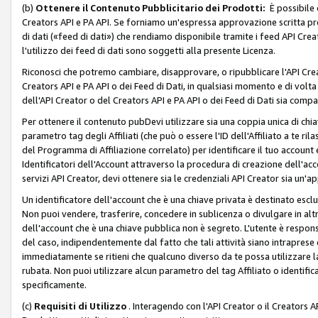
(b)
Ottenere il Contenuto Pubblicitario dei Prodotti:
È possibile 
Creators API e PA API. Se forniamo un'espressa approvazione scritta pre
di dati («feed di dati») che rendiamo disponibile tramite i feed API Creat
l'utilizzo dei feed di dati sono soggetti alla presente Licenza.
Riconosci che potremo cambiare, disapprovare, o ripubblicare l'API Creato
Creators API e PA API o dei Feed di Dati, in qualsiasi momento e di volta i
dell'API Creator o del Creators API e PA API o dei Feed di Dati sia compati
Per ottenere il contenuto pubDevi utilizzare sia una coppia unica di chiav
parametro tag degli Affiliati (che può o essere l'ID dell'Affiliato a te r
del Programma di Affiliazione correlato) per identificare il tuo account e
Identificatori dell'Account attraverso la procedura di creazione dell'acc
servizi API Creator, devi ottenere sia le credenziali API Creator sia un'a
Un identificatore dell'account che è una chiave privata è destinato esc
Non puoi vendere, trasferire, concedere in sublicenza o divulgare in alt
dell'account che è una chiave pubblica non è segreto. L'utente è responsabi
del caso, indipendentemente dal fatto che tali attività siano intraprese 
immediatamente se ritieni che qualcuno diverso da te possa utilizzare la 
rubata. Non puoi utilizzare alcun parametro del tag Affiliato o identif
specificamente.
(c)
Requisiti di Utilizzo
. Interagendo con l'API Creator o il Creators A