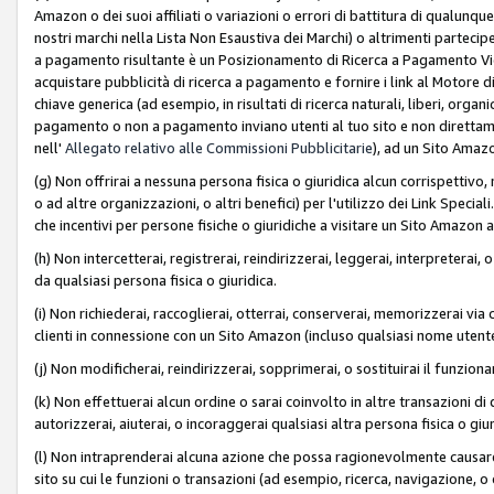
Amazon o dei suoi affiliati o variazioni o errori di battitura di qualunqu
nostri marchi nella Lista Non Esaustiva dei Marchi) o altrimenti partecipe
a pagamento risultante è un Posizionamento di Ricerca a Pagamento Vie
acquistare pubblicità di ricerca a pagamento e fornire i link al Motore di 
chiave generica (ad esempio, in risultati di ricerca naturali, liberi, organ
pagamento o non a pagamento inviano utenti al tuo sito e non direttam
nell'
Allegato relativo alle Commissioni Pubblicitarie
), ad un Sito Amaz
(g) Non offrirai a nessuna persona fisica o giuridica alcun corrispettivo, 
o ad altre organizzazioni, o altri benefici) per l'utilizzo dei Link Spe
che incentivi per persone fisiche o giuridiche a visitare un Sito Amazon a
(h) Non intercetterai, registrerai, reindirizzerai, leggerai, interpreterai
da qualsiasi persona fisica o giuridica.
(i) Non richiederai, raccoglierai, otterrai, conserverai, memorizzerai via 
clienti in connessione con un Sito Amazon (incluso qualsiasi nome utent
(j) Non modificherai, reindirizzerai, sopprimerai, o sostituirai il funzio
(k) Non effettuerai alcun ordine o sarai coinvolto in altre transazioni di
autorizzerai, aiuterai, o incoraggerai qualsiasi altra persona fisica o giu
(l) Non intraprenderai alcuna azione che possa ragionevolmente causare 
sito su cui le funzioni o transazioni (ad esempio, ricerca, navigazione, 