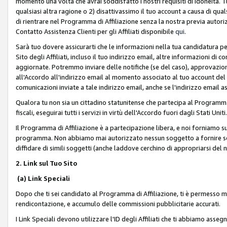
momento una volta che avrai soddisfatto i nostri requisiti di idoneità. 
qualsiasi altra ragione o 2) disattivassimo il tuo account a causa di qua
di rientrare nel Programma di Affiliazione senza la nostra previa autor
Contatto Assistenza Clienti per gli Affiliati disponibile
qui
.
Sarà tuo dovere assicurarti che le informazioni nella tua candidatura pe
Sito degli Affiliati, incluso il tuo indirizzo email, altre informazioni di
aggiornate. Potremmo inviare delle notifiche (se del caso), approvazioni
all'Accordo all'indirizzo email al momento associato al tuo account del
comunicazioni inviate a tale indirizzo email, anche se l'indirizzo email 
Qualora tu non sia un cittadino statunitense che partecipa al Programma
fiscali, eseguirai tutti i servizi in virtù dell'Accordo fuori dagli Stati Uniti
Il Programma di Affiliazione è a partecipazione libera, e noi forniamo sul S
programma. Non abbiamo mai autorizzato nessun soggetto a fornire servi
diffidare di simili soggetti (anche laddove cerchino di appropriarsi del
2. Link sul Tuo Sito
(a) Link Speciali
Dopo che ti sei candidato al Programma di Affiliazione, ti è permesso mos
rendicontazione, e accumulo delle commissioni pubblicitarie accurati.
I Link Speciali devono utilizzare l'ID degli Affiliati che ti abbiamo asseg