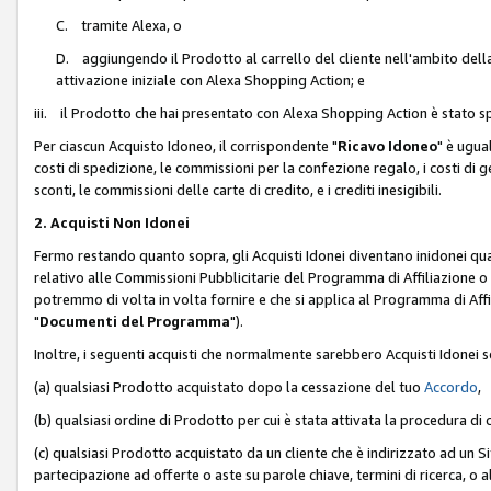
C. tramite Alexa, o
D. aggiungendo il Prodotto al carrello del cliente nell'ambito dell
attivazione iniziale con Alexa Shopping Action; e
iii. il Prodotto che hai presentato con Alexa Shopping Action è stato spe
Per ciascun Acquisto Idoneo, il corrispondente "
Ricavo Idoneo
" è ugua
costi di spedizione, le commissioni per la confezione regalo, i costi di gest
sconti, le commissioni delle carte di credito, e i crediti inesigibili.
2. Acquisti Non Idonei
Fermo restando quanto sopra, gli Acquisti Idonei diventano inidonei qu
relativo alle Commissioni Pubblicitarie del Programma di Affiliazione o di
potremmo di volta in volta fornire e che si applica al Programma di Affil
"
Documenti del Programma
").
Inoltre, i seguenti acquisti che normalmente sarebbero Acquisti Idonei 
(a) qualsiasi Prodotto acquistato dopo la cessazione del tuo
Accordo
,
(b) qualsiasi ordine di Prodotto per cui è stata attivata la procedura di
(c) qualsiasi Prodotto acquistato da un cliente che è indirizzato ad un 
partecipazione ad offerte o aste su parole chiave, termini di ricerca, o a