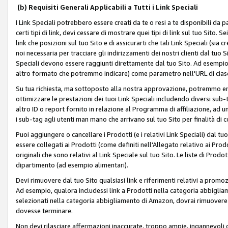
(b) Requisiti Generali Applicabili a Tutti i Link Speciali
I Link Speciali potrebbero essere creati da te o resi a te disponibili da 
certi tipi di link, devi cessare di mostrare quei tipi di link sul tuo Sito. 
link che posizioni sul tuo Sito e di assicurarti che tali Link Speciali (sia
noi necessaria per tracciare gli indirizzamenti dei nostri clienti dal tuo Sit
Speciali devono essere raggiunti direttamente dal tuo Sito. Ad esempio,
altro formato che potremmo indicare) come parametro nell'URL di ciasc
Su tua richiesta, ma sottoposto alla nostra approvazione, potremmo emet
ottimizzare le prestazioni dei tuoi Link Speciali includendo diversi sub-t
altro ID o report fornito in relazione al Programma di affiliazione, ad
i sub-tag agli utenti man mano che arrivano sul tuo Sito per finalità di 
Puoi aggiungere o cancellare i Prodotti (e i relativi Link Speciali) dal 
essere collegati ai Prodotti (come definiti nell'Allegato relativo ai Prodo
originali che sono relativi al Link Speciale sul tuo Sito. Le liste di Prod
dipartimento (ad esempio alimentari).
Devi rimuovere dal tuo Sito qualsiasi link e riferimenti relativi a prom
Ad esempio, qualora includessi link a Prodotti nella categoria abbigli
selezionati nella categoria abbigliamento di Amazon, dovrai rimuover
dovesse terminare.
Non devi rilasciare affermazioni inaccurate, troppo ampie, ingannevoli 