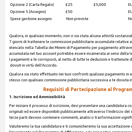
Opzione 2 (Carta Regalo)
£25
£5,000
EU
Opzione 3 (Assegno)
£50
EU
Spese gestione assegno
Non previste
No
Qualora, in qualsiasi momento, non ci sia stata alcuna attività sostanzial
7 giorni di trattenere le commissioni pubblicitarie accumulate relative
elencato nella Tabella dei Minimi di Pagamento per pagamento attrave
accumulata nel tuo account potrebbe essere incamerata ai sensi della leg
I pagamenti a te corrisposti, al netto di tutte le deduzioni e trattenut
dovuti in virtù dell'Accordo.
Qualora sia stato effettuato nei tuoi confronti qualsiasi pagamento in e
stesso con qualsiasi commissione pubblicitaria successiva a te dovuta in
Requisiti di Partecipazione al Program
1. Iscrizione ed Ammissibilità
Per iniziare il processo di iscrizione, devi presentare una candidatura 
originali ed essere disponibili pubblicamente attraverso l'indirizzo del s
terze parti devono contenere commenti, analisi o trasformazioni significat
Valuteremo la tua candidatura e ti comunicheremo la sua accettazione o r
l'inserimento nel Programma di Affiliazione, e tu non potrai aggiungere 