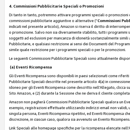
4. Commissioni Pubblicitarie Speciali o Promozioni
Di tanto in tanto, potremmo attivare programmi speciali o promozioni ch
commissioni pubblicitarie aggiuntive o alternative (“
Commissioni Pubbl
indicati nel presente articolo), Amazon si riserva il diritto di interrom
o promozione. Salvo non sia diversamente stabilito, tutti i programmi s
soggetti ad esclusioni per mancanza di idoneità sostanzialmente simili a
Pubblicitarie, e qualsiasi restrizione ai sensi dei Documenti del Progr
simile quale restrizione per i programmi speciali o per le promozioni.
Le seguenti Commissioni Pubblicitarie Speciali sono attualmente disponi
(a) Eventi Ricompensa
Gli Eventi Ricompensa sono disponibili in paesi selezionati come riferiti 
Pubblicitarie Speciali descritte nel presente articolo 4(a) in connessione 
idoneo per gli Eventi Ricompensa come descritto nell'Allegato, clicca 
Sito Amazon, e (2) durante la Sessione che ne deriva il cliente completa
Amazon non pagherà Commissioni Pubblicitarie Speciali qualora un Event
esempio, registrazioni effettuate utilizzando indirizzi email non validi
singola persona, Eventi Ricompensa ripetitivi, ed Eventi Ricompensa che
discrezione, in ciascun caso, qualora sia avvenuto un Evento Ricompensa
Link Speciali alle homepage specifiche per la ricompensa elencate nel