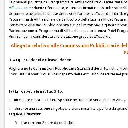
Le presenti politiche del Programma di Affiliazione ("
Politiche del P
Affiliazione
mediante riferimento, e i termini in maiuscolo utilizzati ne
documento avranno le stesse definizioni fornite nell'Accordo. I diritti e gl
Programma di Affiliazione e dell'articolo 3 della Licenza IP del Progra
Per evitare qualsiasi dubbio e senza alcuna limitazione a quanto previsto 
Partecipazione al Programma di Affiliazione, della Licenza IP del Progra
Amazon verrà considerata una violazione grave dell'Accordo.
Allegato relativo alle Commissioni Pubblicitarie del
Pu
1. Acquisti Idonei e Ricavo Idoneo
Pagheremo le Commissioni Pubblicitarie Standard descritte nell'articolo
"
Acquisti Idonei
", i quali (nel rispetto delle esclusioni descritte nel 
(a) Link speciale nel tuo Sito:
i. un cliente clicca su un Link Speciale nel tuo Sito verso un Sito Amazo
ii, durante una sessione singola, che viene misurata a partire da quando u
seguenti situazioni:
A. trascorrono 24 ore da quel click,