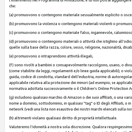
che:
(a) promuovono o contengono materiale sessualmente esplicito o osc
(b) promuovono la violenza o contengono materiali violenti o promuov
(c) promuovono o contengono materiale falso, ingannevole, calunnioso
(d) promuovono o contengono materiali o attività che istighino all'odio, m
quelle sulla base della razza, colore, sesso, religione, nazionalità, disa
(e) promuovono o intraprendono attività illegali,
(f) sono rivolti a bambini o consapevolmente raccolgono, usano, o divulg
(come stabilite da leggi, regolamenti e/o linee guida applicabili); o vi
guida, codice di condotta, standard dell'industria, norme di autoregolame
applicabile relativa alla protezione dei minori (ad esempio, se applicabi
normativa adottata successivamente o il Children’s Online Protection Ac
(g) includono qualsiasi marchio di Amazon o dei suoi affiliati, o una varia
nome a dominio, sottodominio, in qualsiasi "tag" o ID degli Affiliati, o in
network (vedi una lista non esaustiva dei nostri marchi elencati sulla no
(h) altrimenti violano qualsiasi diritto di proprietà intellettuale.
Valuteremo l'idoneità a nostra sola discrezione. Qualora respingessimo l