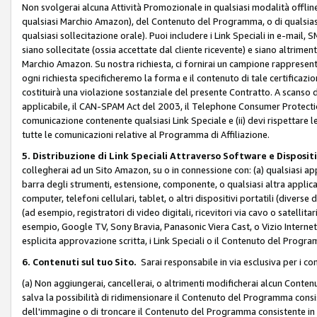
Non svolgerai alcuna Attività Promozionale in qualsiasi modalità offline, a
qualsiasi Marchio Amazon), del Contenuto del Programma, o di qualsiasi
qualsiasi sollecitazione orale). Puoi includere i Link Speciali in e-mail, 
siano sollecitate (ossia accettate dal cliente ricevente) e siano altriment
Marchio Amazon. Su nostra richiesta, ci fornirai un campione rappresentati
ogni richiesta specificheremo la forma e il contenuto di tale certificazi
costituirà una violazione sostanziale del presente Contratto. A scanso di 
applicabile, il CAN-SPAM Act del 2003, il Telephone Consumer Protection 
comunicazione contenente qualsiasi Link Speciale e (ii) devi rispettare l
tutte le comunicazioni relative al Programma di Affiliazione.
5. Distribuzione di Link Speciali Attraverso Software e Disposit
collegherai ad un Sito Amazon, su o in connessione con: (a) qualsiasi a
barra degli strumenti, estensione, componente, o qualsiasi altra applicazi
computer, telefoni cellulari, tablet, o altri dispositivi portatili (divers
(ad esempio, registratori di video digitali, ricevitori via cavo o satellitar
esempio, Google TV, Sony Bravia, Panasonic Viera Cast, o Vizio Internet 
esplicita approvazione scritta, i Link Speciali o il Contenuto del Pro
6. Contenuti sul tuo Sito.
Sarai responsabile in via esclusiva per i con
(a) Non aggiungerai, cancellerai, o altrimenti modificherai alcun Conte
salva la possibilità di ridimensionare il Contenuto del Programma consi
dell'immagine o di troncare il Contenuto del Programma consistente in un