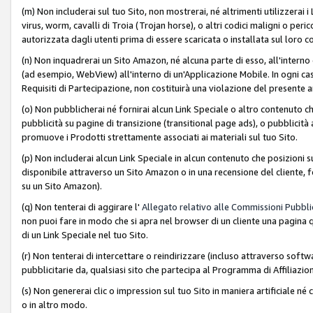
(m) Non includerai sul tuo Sito, non mostrerai, né altrimenti utilizzera
virus, worm, cavalli di Troia (Trojan horse), o altri codici maligni o p
autorizzata dagli utenti prima di essere scaricata o installata sul loro co
(n) Non inquadrerai un Sito Amazon, né alcuna parte di esso, all'interno
(ad esempio, WebView) all'interno di un'Applicazione Mobile. In ogni cas
Requisiti di Partecipazione, non costituirà una violazione del presente a
(o) Non pubblicherai né fornirai alcun Link Speciale o altro contenuto
pubblicità su pagine di transizione (transitional page ads), o pubblicità 
promuove i Prodotti strettamente associati ai materiali sul tuo Sito.
(p) Non includerai alcun Link Speciale in alcun contenuto che posizioni 
disponibile attraverso un Sito Amazon o in una recensione del cliente, fo
su un Sito Amazon).
(q) Non tenterai di aggirare l'
Allegato relativo alle Commissioni Pubblic
non puoi fare in modo che si apra nel browser di un cliente una pagina qu
di un Link Speciale nel tuo Sito.
(r) Non tenterai di intercettare o reindirizzare (incluso attraverso softwa
pubblicitarie da, qualsiasi sito che partecipa al Programma di Affiliazio
(s) Non genererai clic o impression sul tuo Sito in maniera artificiale 
o in altro modo.