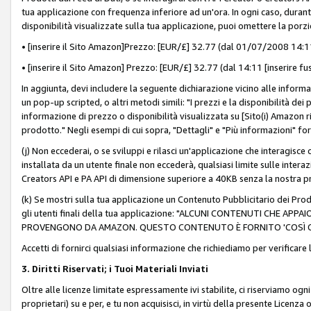
tua applicazione con frequenza inferiore ad un'ora. In ogni caso, durante
disponibilità visualizzate sulla tua applicazione, puoi omettere la porz
• [inserire il Sito Amazon]Prezzo: [EUR/£] 32.77 (dal 01/07/2008 14:11 
• [inserire il Sito Amazon] Prezzo: [EUR/£] 32.77 (dal 14:11 [inserire fu
In aggiunta, devi includere la seguente dichiarazione vicino alle informa
un pop-up scripted, o altri metodi simili: "I prezzi e la disponibilità de
informazione di prezzo o disponibilità visualizzata su [Sito(i) Amazon ri
prodotto." Negli esempi di cui sopra, "Dettagli" e "Più informazioni" fo
(j) Non eccederai, o se sviluppi e rilasci un'applicazione che interagisce
installata da un utente finale non eccederà, qualsiasi limite sulle interazi
Creators API e PA API di dimensione superiore a 40KB senza la nostra p
(k) Se mostri sulla tua applicazione un Contenuto Pubblicitario dei Prodo
gli utenti finali della tua applicazione: "ALCUNI CONTENUTI CHE AP
PROVENGONO DA AMAZON. QUESTO CONTENUTO È FORNITO 'COSÌ CO
Accetti di fornirci qualsiasi informazione che richiediamo per verificare
3. Diritti Riservati; i Tuoi Materiali Inviati
Oltre alle licenze limitate espressamente ivi stabilite, ci riserviamo ogni dir
proprietari) su e per, e tu non acquisisci, in virtù della presente Licenza