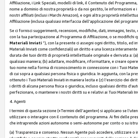
Affiliazione, i Link Speciali, modelli di link, il Contenuto del Programma,
nome a dominio di nostra proprietà o da noi gestito, le informazioni e i ma
nostri affiliati (inclusi i Marchi Amazon), e ogni altra proprietà intell
Affiliazione (inclusa qualsiasi interfaccia dell'applicazione del programm
Se ci fornisci suggerimenti, recensioni, modifiche, dati, immagini, test
con la tua partecipazione al Programma di Affiliazione, o se modifichi 
Materiali Inviati
”), con la presente ci assegni ogni diritto, titolo, ed i
Materiali Inviati come confidenziali) un diritto e una licenza interament
durata dei tuoi diritti di proprietà intellettuale originale e derivata a: (a)
qualsiasi maniera; (b) adattare, modificare, riformattare, e creare opere de
tuo nome nella forma di riconoscimento in connessione con i Tuoi Materiali
di cui sopra a qualsiasi persona fisica o giuridica. In aggiunta, con la pre
ottenuto i Tuoi Materiali Inviati in maniera lecita e (z) l'esercizio dei diri
i diritti di alcuna persona fisica o giuridica, incluso qualsiasi diritto d
perfezionare, o mantenere i nostri diritti su e relativi ai Tuoi Materiali In
4. Agenti
I termini di questa sezione («Termini dell'agente») si applicano se l'uten
utilizzare o interagire con il contenuto del programma. Ai fini delle pre
che intraprende azioni autonome o semi-autonome per conto o su istruzi
(a) Trasparenza e consenso. Nessun Agente può accedere, utilizzare o 