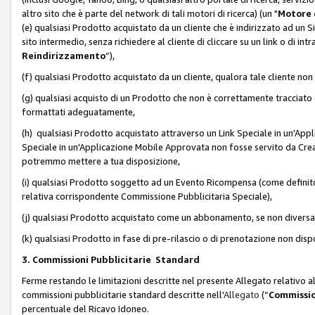
altro sito che è parte del network di tali motori di ricerca) (un "
Motore 
(e) qualsiasi Prodotto acquistato da un cliente che è indirizzato ad un 
sito intermedio, senza richiedere al cliente di cliccare su un link o di in
Reindirizzamento
”),
(f) qualsiasi Prodotto acquistato da un cliente, qualora tale cliente non
(g) qualsiasi acquisto di un Prodotto che non è correttamente tracciat
formattati adeguatamente,
(h) qualsiasi Prodotto acquistato attraverso un Link Speciale in un'App
Speciale in un'Applicazione Mobile Approvata non fosse servito da Creator
potremmo mettere a tua disposizione,
(i) qualsiasi Prodotto soggetto ad un Evento Ricompensa (come definito a
relativa corrispondente Commissione Pubblicitaria Speciale),
(j) qualsiasi Prodotto acquistato come un abbonamento, se non divers
(k) qualsiasi Prodotto in fase di pre-rilascio o di prenotazione non disp
3. Commissioni Pubblicitarie Standard
Ferme restando le limitazioni descritte nel presente Allegato relativo a
commissioni pubblicitarie standard descritte nell'
Allegato
(“
Commissio
percentuale del Ricavo Idoneo.