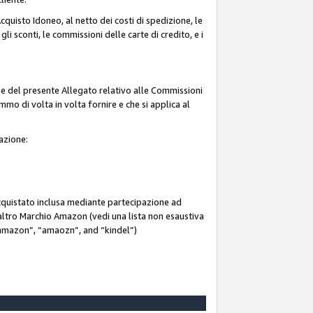
quisto Idoneo, al netto dei costi di spedizione, le
 gli sconti, le commissioni delle carte di credito, e i
ne del presente Allegato relativo alle Commissioni
mmo di volta in volta fornire e che si applica al
iazione:
acquistato inclusa mediante partecipazione ad
i altro Marchio Amazon (vedi una lista non esaustiva
 “ammazon”, “amaozn”, and “kindel”)