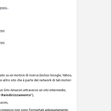
-89F6-
280
280
ato su un motore di ricerca (inclusi Google, Yahoo,
asi altro sito che è parte del network di tali motori
d un Sito Amazon attraverso un sito intermedio,
i Reindirizzamento
”),
Amazon,
zon connesso non sono formattati adeguatamente,