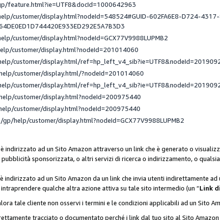
/gp/feature.html?ie=UTF8&docId=1000642963
/help/customer/display.html?nodeId=548524#GUID-602FA6E8-D724-4317
_64DE0ED1D744420E933ED292E5A7B3D3
/help/customer/display.html?nodeId=GCX77V9988LUPMB2
help/customer/display.html?nodeId=201014060
help/customer/display.html/ref=hp_left_v4_sib?ie=UTF8&nodeId=201909
help/customer/display.html/?nodeId=201014060
help/customer/display.html/ref=hp_left_v4_sib?ie=UTF8&nodeId=201909
help/customer/display.html?nodeId=200975440
help/customer/display.html?nodeId=200975440
e/gp/help/customer/display.html?nodeId=GCX77V9988LUPMB2
 è indirizzato ad un Sito Amazon attraverso un link che è generato o visualizz
di pubblicità sponsorizzata, o altri servizi di ricerca o indirizzamento, o qualsi
 è indirizzato ad un Sito Amazon da un link che invia utenti indirettamente a
di intraprendere qualche altra azione attiva su tale sito intermedio (un “
Link d
lora tale cliente non osservi i termini e le condizioni applicabili ad un Sito 
orrettamente tracciato o documentato perché i link dal tuo sito al Sito Ama