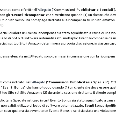
zionati come riferiti nell'
Allegato
("
Commissioni Pubblicitarie Speciali
")
con gli "
Eventi Ricompensa
" che si verificano quando (1) un cliente, che 
 sul tuo Sito verso una homepage dedicata alla ricompensa su un Sito Amazon, e
ato.
iali qualora un Evento Ricompensa sia stato squalificato a causa di una viol
utilizzo di bot o di software automatizzato, molteplici Eventi Ricompensa da u
ciali sul tuo Sito). Amazon determinerà a propria discrezione, in ciascun ca
ompensa elencate nell'Allegato sono permessi in connessione con la ricompen
ti come indicato nell'
Allegato
(“
Commissioni Pubblicitarie Speciali
”). Ot
 “
Eventi Bonus
” che hanno luogo quando (1) un cliente che deve essere qua
ul tuo Sito sul Sito Amazon e (2) durante la sessione risultante il cliente comp
taria Speciale nel caso in cui l’Evento Bonus sia stato squalificato a causa d
 non validi, utilizzo di bot o di software automatizzato, Eventi Bonus ripetitiv
un caso qualora sia avvenuto un Evento Bonus o se ci sia stata una violazion