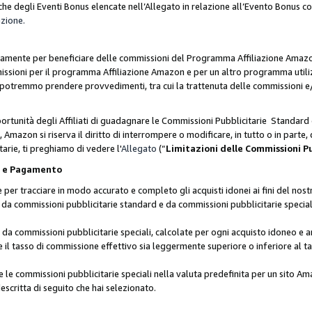
he degli Eventi Bonus elencate nell’Allegato in relazione all’Evento Bonus 
azione.
lusivamente per beneficiare delle commissioni del Programma Affiliazione Amaz
missioni per il programma Affiliazione Amazon e per un altro programma utili
 potremmo prendere provvedimenti, tra cui la trattenuta delle commissioni e/
ortunità degli Affiliati di guadagnare le Commissioni Pubblicitarie Standard 
Amazon si riserva il diritto di interrompere o modificare, in tutto o in parte,
arie, ti preghiamo di vedere l'
Allegato
(“
Limitazioni delle Commissioni P
ie e Pagamento
 tracciare in modo accurato e completo gli acquisti idonei ai fini del nostr
te da commissioni pubblicitarie standard e da commissioni pubblicitarie speci
da commissioni pubblicitarie speciali, calcolate per ogni acquisto idoneo e ar
il tasso di commissione effettivo sia leggermente superiore o inferiore al tas
le commissioni pubblicitarie speciali nella valuta predefinita per un sito Am
escritta di seguito che hai selezionato.