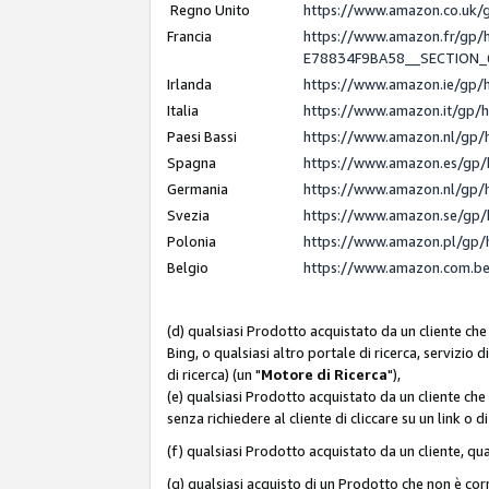
Regno Unito
https://www.amazon.co.uk
Francia
https://www.amazon.fr/gp
E78834F9BA58__SECTION
Irlanda
https://www.amazon.ie/gp
Italia
https://www.amazon.it/gp/
Paesi Bassi
https://www.amazon.nl/gp/
Spagna
https://www.amazon.es/gp/
Germania
https://www.amazon.nl/gp/
Svezia
https://www.amazon.se/gp/
Polonia
https://www.amazon.pl/gp/
Belgio
https://www.amazon.com.b
(d) qualsiasi Prodotto acquistato da un cliente che
Bing, o qualsiasi altro portale di ricerca, servizio 
di ricerca) (un "
Motore di Ricerca
"),
(e) qualsiasi Prodotto acquistato da un cliente che
senza richiedere al cliente di cliccare su un link o 
(f) qualsiasi Prodotto acquistato da un cliente, qua
(g) qualsiasi acquisto di un Prodotto che non è c