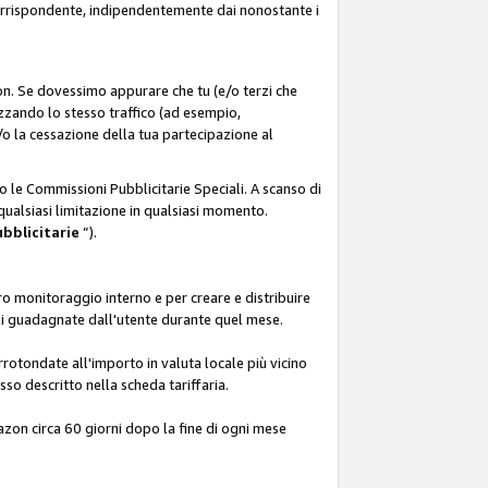
corrispondente, indipendentemente dai nonostante i
on. Se dovessimo appurare che tu (e/o terzi che
zzando lo stesso traffico (ad esempio,
o la cessazione della tua partecipazione al
o le Commissioni Pubblicitarie Speciali. A scanso di
 qualsiasi limitazione in qualsiasi momento.
ubblicitarie
”).
o monitoraggio interno e per creare e distribuire
ali guadagnate dall'utente durante quel mese.
rotondate all'importo in valuta locale più vicino
so descritto nella scheda tariffaria.
azon circa 60 giorni dopo la fine di ogni mese