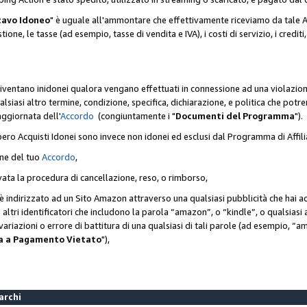
cavo Idoneo
" è uguale all'ammontare che effettivamente riceviamo da tale Ac
one, le tasse (ad esempio, tasse di vendita e IVA), i costi di servizio, i crediti,
diventano inidonei qualora vengano effettuati in connessione ad una violazio
lsiasi altro termine, condizione, specifica, dichiarazione, e politica che potre
aggiornata dell'
Accordo
(congiuntamente i "
Documenti del Programma
").
bero Acquisti Idonei sono invece non idonei ed esclusi dal Programma di Affil
one del tuo
Accordo
,
ivata la procedura di cancellazione, reso, o rimborso,
e è indirizzato ad un Sito Amazon attraverso una qualsiasi pubblicità che hai 
 o altri identificatori che includono la parola “amazon”, o “kindle”, o qualsias
o variazioni o errore di battitura di una qualsiasi di tali parole (ad esempio,
ca a Pagamento Vietato
"),
Marchi