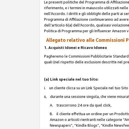
Le presenti politiche del Programma di Affiliazione
riferimento, e i termini in maiuscolo utilizzati ne
nell'Accordo. I diritti e gli obblighi delle parti ai 
Programma di Affiliazione continueranno ad avere e
dell'articolo 6(a) dell'Accordo, qualsiasi violazion
Politica di Programma per gli Influencer Amazon v
Allegato relativo alle Commissioni Pu
1. Acquisti Idonei e Ricavo Idoneo
Pagheremo le Commissioni Pubblicitarie Standard de
quali (nel rispetto delle esclusioni descritte nel p
(a) Link speciale nel tuo Sito:
i. un cliente clicca su un Link Speciale nel tuo Sit
ii, durante una sessione singola, che viene misurata
A. trascorrono 24 ore da quel click,
B. il cliente effettua un ordine per un Prodot
Amazon o articoli rientranti nelle categorie 
Newspapers”, “Kindle Blogs”, “Kindle Newsfeed