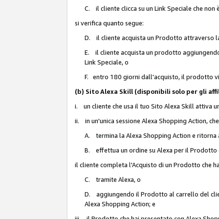
C. il cliente clicca su un Link Speciale che non
si verifica quanto segue:
D. il cliente acquista un Prodotto attraverso l
E. il cliente acquista un prodotto aggiungendo 
Link Speciale, o
F. entro 180 giorni dall'acquisto, il prodotto 
(b) Sito Alexa Skill (disponibili solo per gli 
i. un cliente che usa il tuo Sito Alexa Skill attiva 
ii. in un'unica sessione Alexa Shopping Action, che
A. termina la Alexa Shopping Action e ritorna 
B. effettua un ordine su Alexa per il Prodotto
il cliente completa l'Acquisto di un Prodotto che 
C. tramite Alexa, o
D. aggiungendo il Prodotto al carrello del clie
Alexa Shopping Action; e
iii. il Prodotto che hai presentato con Alexa Shopp