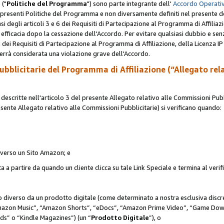
 ("
Politiche del Programma
") sono parte integrante dell'
Accordo Operativ
lle presenti Politiche del Programma e non diversamente definiti nel presente 
sensi degli articoli 3 e 6 dei Requisiti di Partecipazione al Programma di Affiliaz
fficacia dopo la cessazione dell'Accordo. Per evitare qualsiasi dubbio e sen
e dei Requisiti di Partecipazione al Programma di Affiliazione, della Licenza I
errà considerata una violazione grave dell'Accordo.
bblicitarie del Programma di Affiliazione (“Allegato rel
scritte nell'articolo 3 del presente Allegato relativo alle Commissioni Pubbl
resente Allegato relativo alle Commissioni Pubblicitarie) si verificano quando:
o verso un Sito Amazon; e
 a partire da quando un cliente clicca su tale Link Speciale e termina al verifi
to diverso da un prodotto digitale (come determinato a nostra esclusiva disc
“Amazon Music”, “Amazon Shorts”, “eDocs”, “Amazon Prime Video”, “Game Dow
s” o “Kindle Magazines”) (un “
Prodotto Digitale
”), o