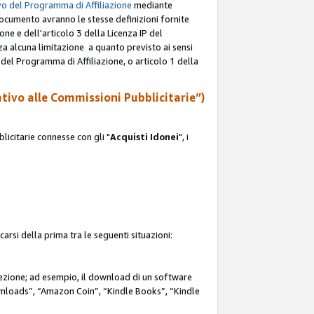
o del Programma di Affiliazione
mediante
documento avranno le stesse definizioni fornite
ione e dell'articolo 3 della Licenza IP del
za alcuna limitazione a quanto previsto ai sensi
P del Programma di Affiliazione, o articolo 1 della
ativo alle Commissioni Pubblicitarie”)
icitarie connesse con gli "
Acquisti Idonei
", i
carsi della prima tra le seguenti situazioni:
rezione; ad esempio, il download di un software
nloads”, “Amazon Coin”, “Kindle Books”, “Kindle