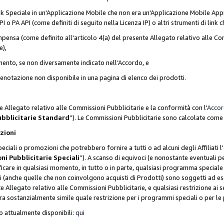
nk Speciale in un'Applicazione Mobile che non era un'Applicazione Mobile Appr
o PA API (come definiti di seguito nella Licenza IP) o altri strumenti di lin
ensa (come definito all'articolo 4(a) del presente Allegato relativo alle Com
e),
mento, se non diversamente indicato nell’Accordo, e
 prenotazione non disponibile in una pagina di elenco dei prodotti.
e Allegato relativo alle Commissioni Pubblicitarie e la conformità con l'
Acco
ubblicitarie Standard
”). Le Commissioni Pubblicitarie sono calcolate com
ozioni
ciali o promozioni che potrebbero fornire a tutti o ad alcuni degli Affiliati
ni Pubblicitarie Speciali
”). A scanso di equivoci (e nonostante eventuali pe
ificare in qualsiasi momento, in tutto o in parte, qualsiasi programma specia
oni (anche quelle che non coinvolgono acquisti di Prodotti) sono soggetti ad 
ente Allegato relativo alle Commissioni Pubblicitarie, e qualsiasi restrizione 
era sostanzialmente simile quale restrizione per i programmi speciali o per l
o attualmente disponibili:
qui