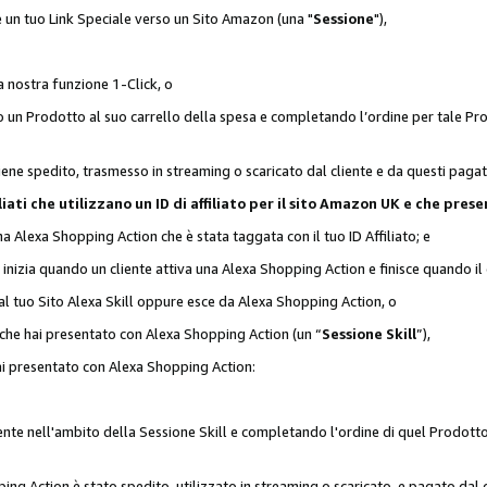
 è un tuo Link Speciale verso un Sito Amazon (una "
Sessione
"),
a nostra funzione 1-Click, o
un Prodotto al suo carrello della spesa e completando l’ordine per tale Prodo
viene spedito, trasmesso in streaming o scaricato dal cliente e da questi paga
affiliati che utilizzano un ID di affiliato per il sito Amazon UK e che p
una Alexa Shopping Action che è stata taggata con il tuo ID Affiliato; e
 inizia quando un cliente attiva una Alexa Shopping Action e finisce quando il 
al tuo Sito Alexa Skill oppure esce da Alexa Shopping Action, o
 che hai presentato con Alexa Shopping Action (un “
Sessione Skill
”),
hai presentato con Alexa Shopping Action:
nte nell'ambito della Sessione Skill e completando l'ordine di quel Prodotto 
ing Action è stato spedito, utilizzato in streaming o scaricato, e pagato dal c