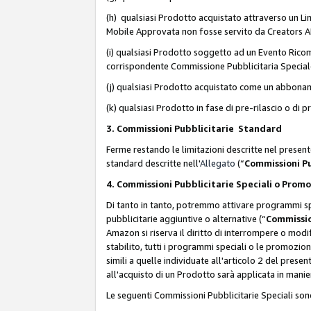
(h) qualsiasi Prodotto acquistato attraverso un Li
Mobile Approvata non fosse servito da Creators API 
(i) qualsiasi Prodotto soggetto ad un Evento Ricomp
corrispondente Commissione Pubblicitaria Special
(j) qualsiasi Prodotto acquistato come un abbona
(k) qualsiasi Prodotto in fase di pre-rilascio o di
3. Commissioni Pubblicitarie Standard
Ferme restando le limitazioni descritte nel present
standard descritte nell'
Allegato
(“
Commissioni P
4. Commissioni Pubblicitarie Speciali o Prom
Di tanto in tanto, potremmo attivare programmi spe
pubblicitarie aggiuntive o alternative (“
Commissio
Amazon si riserva il diritto di interrompere o mod
stabilito, tutti i programmi speciali o le promozi
simili a quelle individuate all'articolo 2 del pres
all'acquisto di un Prodotto sarà applicata in mani
Le seguenti Commissioni Pubblicitarie Speciali son