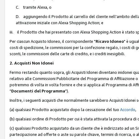
C. tramite Alexa, o
D. aggiungendo il Prodotto al carrello del cliente nell'ambito dell
attivazione iniziale con Alexa Shopping Action; e
iii. il Prodotto che hai presentato con Alexa Shopping Action è stato spe
Per ciascun Acquisto Idoneo, il corrispondente "
Ricavo Idoneo
" è ugua
costi di spedizione, le commissioni per la confezione regalo, i costi di gest
sconti, le commissioni delle carte di credito, e i crediti inesigibili.
2. Acquisti Non Idonei
Fermo restando quanto sopra, gli Acquisti Idonei diventano inidonei qu
relativo alle Commissioni Pubblicitarie del Programma di Affiliazione o di
potremmo di volta in volta fornire e che si applica al Programma di Affil
"
Documenti del Programma
").
Inoltre, i seguenti acquisti che normalmente sarebbero Acquisti Idonei 
(a) qualsiasi Prodotto acquistato dopo la cessazione del tuo
Accordo
,
(b) qualsiasi ordine di Prodotto per cui è stata attivata la procedura di
(c) qualsiasi Prodotto acquistato da un cliente che è indirizzato ad un 
partecipazione ad offerte o aste su parole chiave, termini di ricerca, o a