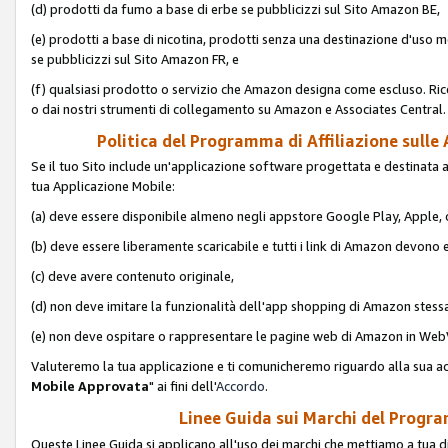
(d) prodotti da fumo a base di erbe se pubblicizzi sul Sito Amazon BE,
(e) prodotti a base di nicotina, prodotti senza una destinazione d'uso m
se pubblicizzi sul Sito Amazon FR, e
(f) qualsiasi prodotto o servizio che Amazon designa come escluso. Rice
o dai nostri strumenti di collegamento su Amazon e Associates Central.
Politica del Programma di Affiliazione sulle A
Se il tuo Sito include un'applicazione software progettata e destinata all'u
tua Applicazione Mobile:
(a) deve essere disponibile almeno negli appstore Google Play, Apple
(b) deve essere liberamente scaricabile e tutti i link di Amazon devono 
(c) deve avere contenuto originale,
(d) non deve imitare la funzionalità dell'app shopping di Amazon stess
(e) non deve ospitare o rappresentare le pagine web di Amazon in We
Valuteremo la tua applicazione e ti comunicheremo riguardo alla sua acc
Mobile Approvata
" ai fini dell'
Accordo
.
Linee Guida sui Marchi del Program
Queste Linee Guida si applicano all'uso dei marchi che mettiamo a tua