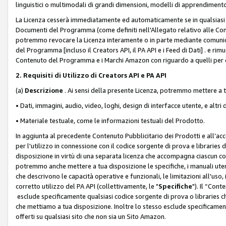
linguistici o multimodali di grandi dimensioni, modelli di apprendiment
La Licenza cesserà immediatamente ed automaticamente se in qualsiasi
Documenti del Programma (come definiti nell'Allegato relativo alle Comm
potremmo revocare la Licenza interamente o in parte mediante comunicaz
del Programma [incluso il Creators API, il PA API e i Feed di Dati] . e r
Contenuto del Programma e i Marchi Amazon con riguardo a quelli per cu
2. Requisiti di Utilizzo di Creators API e PA API
(a)
Descrizione
. Ai sensi della presente Licenza, potremmo mettere a
• Dati, immagini, audio, video, loghi, design di interfacce utente, e altri 
• Materiale testuale, come le informazioni testuali del Prodotto.
In aggiunta al precedente Contenuto Pubblicitario dei Prodotti e all’ac
per l'utilizzo in connessione con il codice sorgente di prova e libraries 
disposizione in virtù di una separata licenza che accompagna ciascun cod
potremmo anche mettere a tua disposizione le specifiche, i manuali utent
che descrivono le capacità operative e funzionali, le limitazioni all'uso, i 
corretto utilizzo del PA API (collettivamente, le "
Specifiche
"). Il “Con
esclude specificamente qualsiasi codice sorgente di prova o libraries ch
che mettiamo a tua disposizione. Inoltre lo stesso esclude specificament
offerti su qualsiasi sito che non sia un Sito Amazon.