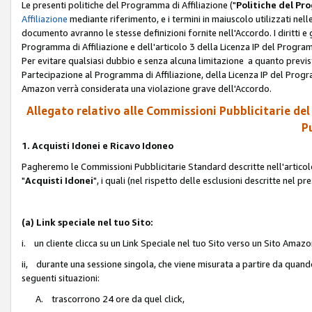
Le presenti politiche del Programma di Affiliazione ("
Politiche del P
Affiliazione
mediante riferimento, e i termini in maiuscolo utilizzati ne
documento avranno le stesse definizioni fornite nell'Accordo. I diritti e gl
Programma di Affiliazione e dell'articolo 3 della Licenza IP del Progra
Per evitare qualsiasi dubbio e senza alcuna limitazione a quanto previsto 
Partecipazione al Programma di Affiliazione, della Licenza IP del Progra
Amazon verrà considerata una violazione grave dell'Accordo.
Allegato relativo alle Commissioni Pubblicitarie del
Pu
1. Acquisti Idonei e Ricavo Idoneo
Pagheremo le Commissioni Pubblicitarie Standard descritte nell'articolo
"
Acquisti Idonei
", i quali (nel rispetto delle esclusioni descritte nel 
(a) Link speciale nel tuo Sito:
i. un cliente clicca su un Link Speciale nel tuo Sito verso un Sito Amazo
ii, durante una sessione singola, che viene misurata a partire da quando u
seguenti situazioni:
A. trascorrono 24 ore da quel click,