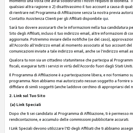
momento una volta che avrai soddisfatto i nostri requisiti di idoneità. 
qualsiasi altra ragione o 2) disattivassimo il tuo account a causa di qua
di rientrare nel Programma di Affiliazione senza la nostra previa autor
Contatto Assistenza Clienti per gli Affiliati disponibile
qui
.
Sarà tuo dovere assicurarti che le informazioni nella tua candidatura pe
Sito degli Affiliati, incluso il tuo indirizzo email, altre informazioni di
aggiornate. Potremmo inviare delle notifiche (se del caso), approvazioni
all'Accordo all'indirizzo email al momento associato al tuo account del
comunicazioni inviate a tale indirizzo email, anche se l'indirizzo email 
Qualora tu non sia un cittadino statunitense che partecipa al Programma
fiscali, eseguirai tutti i servizi in virtù dell'Accordo fuori dagli Stati Uniti
Il Programma di Affiliazione è a partecipazione libera, e noi forniamo sul S
programma. Non abbiamo mai autorizzato nessun soggetto a fornire servi
diffidare di simili soggetti (anche laddove cerchino di appropriarsi del
2. Link sul Tuo Sito
(a) Link Speciali
Dopo che ti sei candidato al Programma di Affiliazione, ti è permesso mos
rendicontazione, e accumulo delle commissioni pubblicitarie accurati.
I Link Speciali devono utilizzare l'ID degli Affiliati che ti abbiamo asseg