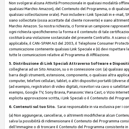
Non svolgerai alcuna Attività Promozionale in qualsiasi modalità offline, a
qualsiasi Marchio Amazon), del Contenuto del Programma, o di qualsiasi
qualsiasi sollecitazione orale). Puoi includere i Link Speciali in e-mail, 
siano sollecitate (ossia accettate dal cliente ricevente) e siano altriment
Marchio Amazon. Su nostra richiesta, ci fornirai un campione rappresentati
ogni richiesta specificheremo la forma e il contenuto di tale certificazi
costituirà una violazione sostanziale del presente Contratto. A scanso di 
applicabile, il CAN-SPAM Act del 2003, il Telephone Consumer Protection 
comunicazione contenente qualsiasi Link Speciale e (ii) devi rispettare l
tutte le comunicazioni relative al Programma di Affiliazione.
5. Distribuzione di Link Speciali Attraverso Software e Disposit
collegherai ad un Sito Amazon, su o in connessione con: (a) qualsiasi a
barra degli strumenti, estensione, componente, o qualsiasi altra applicazi
computer, telefoni cellulari, tablet, o altri dispositivi portatili (divers
(ad esempio, registratori di video digitali, ricevitori via cavo o satellitar
esempio, Google TV, Sony Bravia, Panasonic Viera Cast, o Vizio Internet 
esplicita approvazione scritta, i Link Speciali o il Contenuto del Pro
6. Contenuti sul tuo Sito.
Sarai responsabile in via esclusiva per i con
(a) Non aggiungerai, cancellerai, o altrimenti modificherai alcun Conte
salva la possibilità di ridimensionare il Contenuto del Programma consi
dell'immagine o di troncare il Contenuto del Programma consistente in un