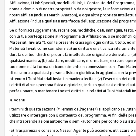
Affiliazione, i Link Speciali, modelli di link, il Contenuto del Programma,
nome a dominio di nostra proprietà o da noi gestito, le informazioni e i ma
nostri affiliati (inclusi i Marchi Amazon), e ogni altra proprietà intell
Affiliazione (inclusa qualsiasi interfaccia dell'applicazione del programm
Se ci fornisci suggerimenti, recensioni, modifiche, dati, immagini, test
con la tua partecipazione al Programma di Affiliazione, o se modifichi 
Materiali Inviati
”), con la presente ci assegni ogni diritto, titolo, ed i
Materiali Inviati come confidenziali) un diritto e una licenza interament
durata dei tuoi diritti di proprietà intellettuale originale e derivata a: (a)
qualsiasi maniera; (b) adattare, modificare, riformattare, e creare opere de
tuo nome nella forma di riconoscimento in connessione con i Tuoi Materiali
di cui sopra a qualsiasi persona fisica o giuridica. In aggiunta, con la pre
ottenuto i Tuoi Materiali Inviati in maniera lecita e (z) l'esercizio dei diri
i diritti di alcuna persona fisica o giuridica, incluso qualsiasi diritto d
perfezionare, o mantenere i nostri diritti su e relativi ai Tuoi Materiali In
4. Agenti
I termini di questa sezione («Termini dell'agente») si applicano se l'uten
utilizzare o interagire con il contenuto del programma. Ai fini delle pre
che intraprende azioni autonome o semi-autonome per conto o su istruzi
(a) Trasparenza e consenso. Nessun Agente può accedere, utilizzare o 