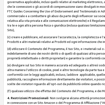
governativa applicabile, inclusi quelli relativi al marketing elettronico, 
che le connessioni o gli accordi di compensazione siano divulgati in mo
FTC Guides Concerning the Use of Endorsement and Testimonials in Adve
commerciale e a combattere gli abusi da parte degli influencer sui soci
relativa alla vita privata e alle comunicazioni elettroniche) e il Rego
tra te e ogni altra persona fisica o giuridica (inclusa qualsiasi limitazion
Sito),
(c) creare e pubblicare, ed assicurare l'accuratezza, la completezza e l'a
Prodotti e altri materiali relativi ai Prodotti ed ogni informazione che in
(d) utilizzare il Contenuto del Programma, il tuo Sito, e i materiali sul 
indebitamente di uno dei nostri diritti o di quelli di qualsiasi altra persona 
proprietà intellettuale o diritti proprietari) e garantire la conformità co
(e) divulgare sul tuo Sito in maniera accurata ed adeguata o altresì soddi
altra maniera l’utilizzo di cookie, pixel e altre tecnologie da parte tua e di
conformità con le leggi applicabili, incluso, laddove applicabile, quelle t
pubblicità, raccogliere informazioni direttamente dai visitatori, e posiz
scelte dei visitatori riguardo all’opt-out da pubblicità online quando ri
(f) qualsiasi utilizzo che effettui del Contenuto del Programma, e dei 
4. Restrizioni Promozionali
Non svolgerai alcuna attività promozionale
in connessione con un Sito Amazon o del Programma di Affiliazione (“At