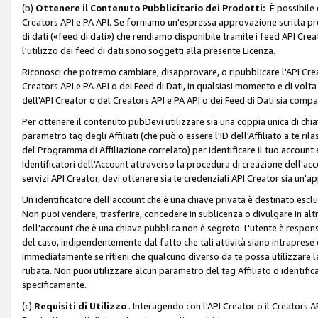
(b)
Ottenere il Contenuto Pubblicitario dei Prodotti:
È possibile 
Creators API e PA API. Se forniamo un'espressa approvazione scritta pre
di dati («feed di dati») che rendiamo disponibile tramite i feed API Creat
l'utilizzo dei feed di dati sono soggetti alla presente Licenza.
Riconosci che potremo cambiare, disapprovare, o ripubblicare l'API Creato
Creators API e PA API o dei Feed di Dati, in qualsiasi momento e di volta i
dell'API Creator o del Creators API e PA API o dei Feed di Dati sia compati
Per ottenere il contenuto pubDevi utilizzare sia una coppia unica di chiav
parametro tag degli Affiliati (che può o essere l'ID dell'Affiliato a te r
del Programma di Affiliazione correlato) per identificare il tuo account e
Identificatori dell'Account attraverso la procedura di creazione dell'acc
servizi API Creator, devi ottenere sia le credenziali API Creator sia un'a
Un identificatore dell'account che è una chiave privata è destinato esc
Non puoi vendere, trasferire, concedere in sublicenza o divulgare in alt
dell'account che è una chiave pubblica non è segreto. L'utente è responsabi
del caso, indipendentemente dal fatto che tali attività siano intraprese 
immediatamente se ritieni che qualcuno diverso da te possa utilizzare la 
rubata. Non puoi utilizzare alcun parametro del tag Affiliato o identif
specificamente.
(c)
Requisiti di Utilizzo
. Interagendo con l'API Creator o il Creators A