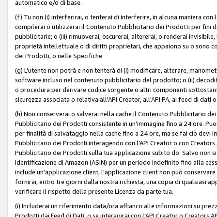
automatico e/o di base.
(f) Tu non (i) interferirai, o tenterai di interferire, in alcuna maniera co
compilerai o utilizzerai il Contenuto Pubblicitario dei Prodotti per fini di
pubblicitarie; o (iii) rimuoverai, oscurerai, altererai, o renderai invisibile, 
proprietà intellettuale o di diritti proprietari, che appaiono su o sono c
dei Prodotti, o nelle Specifiche.
(g) L'utente non potrà e non tenterà di (i) modificare, alterare, manomet
software incluso nel contenuto pubblicitario del prodotto; o (ii) decod
o procedura per derivare codice sorgente o altri componenti sottostan
sicurezza associata o relativa all'API Creator, all'API PA, ai feed di dati 
(h) Non conserverai o salverai nella cache il Contenuto Pubblicitario de
Pubblicitario dei Prodotti consistente in un'immagine fino a 24 ore. Puo
per finalità di salvataggio nella cache fino a 24 ore, ma se fai ciò d
Pubblicitario dei Prodotti interagendo con l'API Creator o con Creator
Pubblicitario dei Prodotti sulla tua applicazione subito do. Salvo non
Identificazione di Amazon (ASIN) per un periodo indefinito fino alla ce
include un'applicazione client, l'applicazione client non può conservare 
fornirai, entro tre giorni dalla nostra richiesta, una copia di qualsiasi ap
verificare il rispetto della presente Licenza da parte tua.
(i) Includerai un riferimento data/ora affianco alle informazioni su prezz
Prodotti dai Feed di Dati, o se interagirai con l'API Creator o Creators 