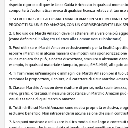
rispetto rigoroso di queste Linee Guida è richiesto in qualsiasi momento
comporterà l'automatica revoca di qualsiasi licenza relativa al tuo us
1. SEI AUTORIZZATO AD USARE I MARCHI AMAZON SOLO MEDIANTE VISU
PRODOTTI SU UN SITO AMAZON, CON UN CORRISPONDENTE LINK SPE
2. Il tuo uso dei Marchi Amazon deve (i) attenersi alla versione più agg
(come definiti nell'
Allegato relativo alle Commissioni Pubblicitarie
).
3. Puoi utilizzare i Marchi Amazon esclusivamente per la finalità speci
esporre i Marchi (i) in alcuna maniera che implichi una sponsorizzazione o 
in una maniera che può, a nostra discrezione, sminuire o altrimenti dann
esempio, in qualsiasi materiale stampato, posta, SMS, MMS, allegato ad 
4. Ti forniremo un'immagine o immagini dei Marchi Amazon per il tuo ut
cambiare le proporzioni, il colore, o il carattere di alcun Marchio Am
5. Ciascun Marchio Amazon deve risultare di per sé, nella sua interezza
visivi, grafici, o testuali. In nessuna circostanza un Marchio Amazon può
visualizzazione di quel Marchio Amazon.
6. Tutti i diritti sui Marchi Amazon sono nostra proprietà esclusiva, e
esclusivo beneficio. Non intraprenderai alcuna azione che sia in contrasto 
7. Non puoi mostrare o utilizzare in altro modo alcun logo o contenuti cr
speciale, a meno che tu non abbia ottenuto da quel venditore o fornitore