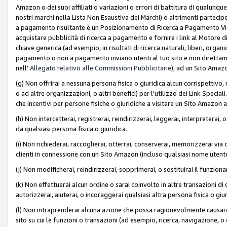
Amazon o dei suoi affiliati o variazioni o errori di battitura di qualunqu
nostri marchi nella Lista Non Esaustiva dei Marchi) o altrimenti partecipe
a pagamento risultante è un Posizionamento di Ricerca a Pagamento Vie
acquistare pubblicità di ricerca a pagamento e fornire i link al Motore di 
chiave generica (ad esempio, in risultati di ricerca naturali, liberi, organ
pagamento o non a pagamento inviano utenti al tuo sito e non direttam
nell'
Allegato relativo alle Commissioni Pubblicitarie
), ad un Sito Amaz
(g) Non offrirai a nessuna persona fisica o giuridica alcun corrispettivo, 
o ad altre organizzazioni, o altri benefici) per l'utilizzo dei Link Spe
che incentivi per persone fisiche o giuridiche a visitare un Sito Amazon a
(h) Non intercetterai, registrerai, reindirizzerai, leggerai, interpreterai
da qualsiasi persona fisica o giuridica.
(i) Non richiederai, raccoglierai, otterrai, conserverai, memorizzerai via 
clienti in connessione con un Sito Amazon (incluso qualsiasi nome utent
(j) Non modificherai, reindirizzerai, sopprimerai, o sostituirai il funzio
(k) Non effettuerai alcun ordine o sarai coinvolto in altre transazioni di
autorizzerai, aiuterai, o incoraggerai qualsiasi altra persona fisica o giu
(l) Non intraprenderai alcuna azione che possa ragionevolmente causare 
sito su cui le funzioni o transazioni (ad esempio, ricerca, navigazione, 