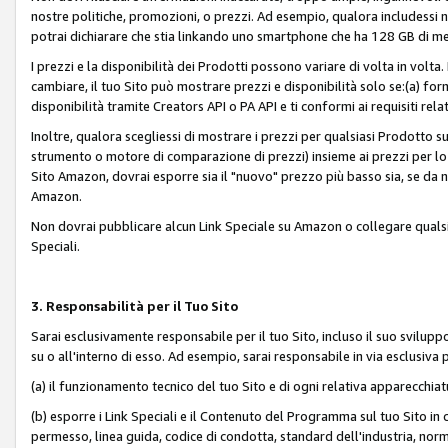
nostre politiche, promozioni, o prezzi. Ad esempio, qualora includessi
potrai dichiarare che stia linkando uno smartphone che ha 128 GB di m
I prezzi e la disponibilità dei Prodotti possono variare di volta in volta
cambiare, il tuo Sito può mostrare prezzi e disponibilità solo se:(a) fornia
disponibilità tramite Creators API o PA API e ti conformi ai requisiti rela
Inoltre, qualora scegliessi di mostrare i prezzi per qualsiasi Prodotto su
strumento o motore di comparazione di prezzi) insieme ai prezzi per lo s
Sito Amazon, dovrai esporre sia il "nuovo" prezzo più basso sia, se da noi
Amazon.
Non dovrai pubblicare alcun Link Speciale su Amazon o collegare qualsia
Speciali.
3. Responsabilità per il Tuo Sito
Sarai esclusivamente responsabile per il tuo Sito, incluso il suo svilu
su o all'interno di esso. Ad esempio, sarai responsabile in via esclusiva 
(a) il funzionamento tecnico del tuo Sito e di ogni relativa apparecchia
(b) esporre i Link Speciali e il Contenuto del Programma sul tuo Sito in 
permesso, linea guida, codice di condotta, standard dell'industria, norme