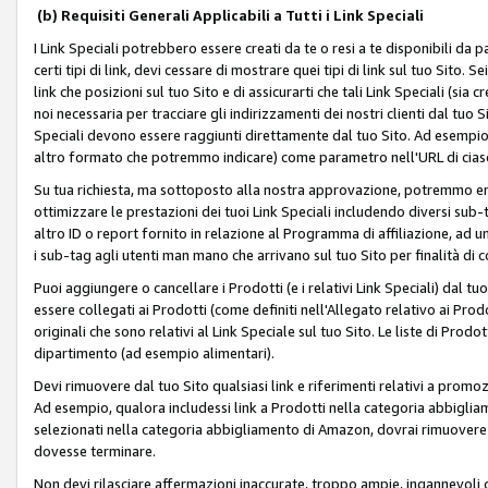
(b) Requisiti Generali Applicabili a Tutti i Link Speciali
I Link Speciali potrebbero essere creati da te o resi a te disponibili da 
certi tipi di link, devi cessare di mostrare quei tipi di link sul tuo Sito. 
link che posizioni sul tuo Sito e di assicurarti che tali Link Speciali (sia
noi necessaria per tracciare gli indirizzamenti dei nostri clienti dal tuo Sit
Speciali devono essere raggiunti direttamente dal tuo Sito. Ad esempio,
altro formato che potremmo indicare) come parametro nell'URL di ciasc
Su tua richiesta, ma sottoposto alla nostra approvazione, potremmo emet
ottimizzare le prestazioni dei tuoi Link Speciali includendo diversi sub-t
altro ID o report fornito in relazione al Programma di affiliazione, ad
i sub-tag agli utenti man mano che arrivano sul tuo Sito per finalità di 
Puoi aggiungere o cancellare i Prodotti (e i relativi Link Speciali) dal 
essere collegati ai Prodotti (come definiti nell'Allegato relativo ai Prodo
originali che sono relativi al Link Speciale sul tuo Sito. Le liste di Prod
dipartimento (ad esempio alimentari).
Devi rimuovere dal tuo Sito qualsiasi link e riferimenti relativi a prom
Ad esempio, qualora includessi link a Prodotti nella categoria abbigli
selezionati nella categoria abbigliamento di Amazon, dovrai rimuover
dovesse terminare.
Non devi rilasciare affermazioni inaccurate, troppo ampie, ingannevoli 