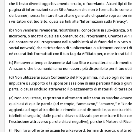
che il testo diventi oggettivamente errato, o fuorviante. Alcuni tipi d
pagina di informazioni su un Sito Amazon che non è formattato come un L
dei banner); senza limitare il carattere generale di quanto sopra, non rimu
i visitatori del tuo Sito, qualsiasi link alle "Informazioni sulla Privacy".
(b) Non venderai, rivenderai, ridistribuirai, concederai in sub-licenza, 
incorpora, o mostra qualsiasi Contenuto del Programma, Creators API, PA A
del contenuto del Programma nella pubblicità al di fuori del tuo Sito o su 
social network) che ti richiedono di sublicenziare o altrimenti cedere i 
né creerai link formattati con il tuo tag da Affiliato per, o mostrerai tali 
(c) Rimuoverai tempestivamente dal tuo Sito e cancellerai o altrimenti
Amazon o che ti comunichiamo non essere più disponibile per il tuo util
(d) Non utilizzerai alcun Contenuto del Programma, incluso ogni nome 
implicare il supporto o la sponsorizzazione di una persona fisica o giur
parte, o causa (incluso attraverso il piazzamento di materiali di terze
(e) Non acquisterai, registrerai o altrimenti utilizzerai un Marchio Amaz
qualsiasi di quelle parole (ad esempio, “ammazon,” “amaozn,” e “kindel,”)
aggiunta ad ogni altro diritto e rimedio a noi disponibile, su nostra rich
(definiti di seguito) dalle parole chiave utilizzate per mostrare il tuo co
l'esclusione attraverso parole chiavi negative), purché il Motore di Ricer
(f) Non farai offerte né acquisterai keyword, termini di ricerca, o altri 