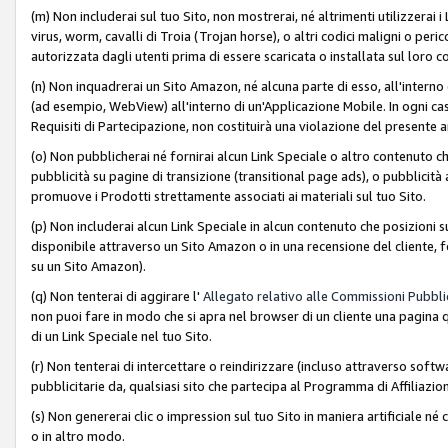
(m) Non includerai sul tuo Sito, non mostrerai, né altrimenti utilizzera
virus, worm, cavalli di Troia (Trojan horse), o altri codici maligni o p
autorizzata dagli utenti prima di essere scaricata o installata sul loro co
(n) Non inquadrerai un Sito Amazon, né alcuna parte di esso, all'interno
(ad esempio, WebView) all'interno di un'Applicazione Mobile. In ogni cas
Requisiti di Partecipazione, non costituirà una violazione del presente a
(o) Non pubblicherai né fornirai alcun Link Speciale o altro contenuto
pubblicità su pagine di transizione (transitional page ads), o pubblicità 
promuove i Prodotti strettamente associati ai materiali sul tuo Sito.
(p) Non includerai alcun Link Speciale in alcun contenuto che posizioni 
disponibile attraverso un Sito Amazon o in una recensione del cliente, fo
su un Sito Amazon).
(q) Non tenterai di aggirare l'
Allegato relativo alle Commissioni Pubblic
non puoi fare in modo che si apra nel browser di un cliente una pagina qu
di un Link Speciale nel tuo Sito.
(r) Non tenterai di intercettare o reindirizzare (incluso attraverso softwa
pubblicitarie da, qualsiasi sito che partecipa al Programma di Affiliazio
(s) Non genererai clic o impression sul tuo Sito in maniera artificiale 
o in altro modo.