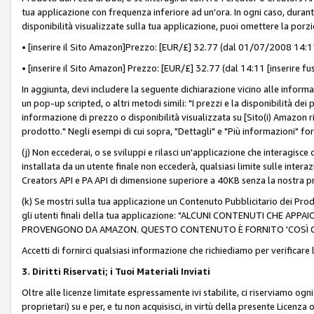
tua applicazione con frequenza inferiore ad un'ora. In ogni caso, durante
disponibilità visualizzate sulla tua applicazione, puoi omettere la porz
• [inserire il Sito Amazon]Prezzo: [EUR/£] 32.77 (dal 01/07/2008 14:11 
• [inserire il Sito Amazon] Prezzo: [EUR/£] 32.77 (dal 14:11 [inserire fu
In aggiunta, devi includere la seguente dichiarazione vicino alle informa
un pop-up scripted, o altri metodi simili: "I prezzi e la disponibilità de
informazione di prezzo o disponibilità visualizzata su [Sito(i) Amazon ri
prodotto." Negli esempi di cui sopra, "Dettagli" e "Più informazioni" fo
(j) Non eccederai, o se sviluppi e rilasci un'applicazione che interagisce
installata da un utente finale non eccederà, qualsiasi limite sulle interazi
Creators API e PA API di dimensione superiore a 40KB senza la nostra p
(k) Se mostri sulla tua applicazione un Contenuto Pubblicitario dei Prodo
gli utenti finali della tua applicazione: "ALCUNI CONTENUTI CHE AP
PROVENGONO DA AMAZON. QUESTO CONTENUTO È FORNITO 'COSÌ CO
Accetti di fornirci qualsiasi informazione che richiediamo per verificare
3. Diritti Riservati; i Tuoi Materiali Inviati
Oltre alle licenze limitate espressamente ivi stabilite, ci riserviamo ogni dir
proprietari) su e per, e tu non acquisisci, in virtù della presente Licenza