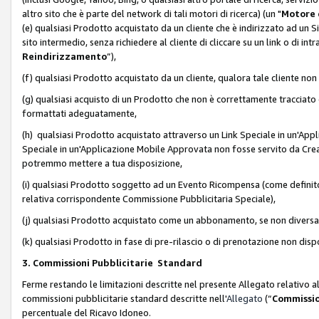
altro sito che è parte del network di tali motori di ricerca) (un "
Motore 
(e) qualsiasi Prodotto acquistato da un cliente che è indirizzato ad un 
sito intermedio, senza richiedere al cliente di cliccare su un link o di in
Reindirizzamento
”),
(f) qualsiasi Prodotto acquistato da un cliente, qualora tale cliente non
(g) qualsiasi acquisto di un Prodotto che non è correttamente tracciat
formattati adeguatamente,
(h) qualsiasi Prodotto acquistato attraverso un Link Speciale in un'App
Speciale in un'Applicazione Mobile Approvata non fosse servito da Creator
potremmo mettere a tua disposizione,
(i) qualsiasi Prodotto soggetto ad un Evento Ricompensa (come definito a
relativa corrispondente Commissione Pubblicitaria Speciale),
(j) qualsiasi Prodotto acquistato come un abbonamento, se non divers
(k) qualsiasi Prodotto in fase di pre-rilascio o di prenotazione non disp
3. Commissioni Pubblicitarie Standard
Ferme restando le limitazioni descritte nel presente Allegato relativo a
commissioni pubblicitarie standard descritte nell'
Allegato
(“
Commissio
percentuale del Ricavo Idoneo.