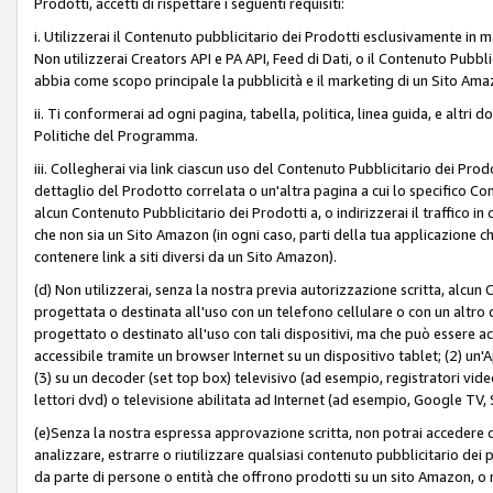
Prodotti, accetti di rispettare i seguenti requisiti:
i. Utilizzerai il Contenuto pubblicitario dei Prodotti esclusivamente in m
Non utilizzerai Creators API e PA API, Feed di Dati, o il Contenuto Pubbli
abbia come scopo principale la pubblicità e il marketing di un Sito Amaz
ii. Ti conformerai ad ogni pagina, tabella, politica, linea guida, e altri d
Politiche del Programma.
iii. Collegherai via link ciascun uso del Contenuto Pubblicitario dei Pr
dettaglio del Prodotto correlata o un'altra pagina a cui lo specifico Con
alcun Contenuto Pubblicitario dei Prodotti a, o indirizzerai il traffico i
che non sia un Sito Amazon (in ogni caso, parti della tua applicazione
contenere link a siti diversi da un Sito Amazon).
(d) Non utilizzerai, senza la nostra previa autorizzazione scritta, alcun
progettata o destinata all'uso con un telefono cellulare o con un altro d
progettato o destinato all'uso con tali dispositivi, ma che può essere acc
accessibile tramite un browser Internet su un dispositivo tablet; (2) u
(3) su un decoder (set top box) televisivo (ad esempio, registratori video d
lettori dvd) o televisione abilitata ad Internet (ad esempio, Google TV,
(e)Senza la nostra espressa approvazione scritta, non potrai accedere o u
analizzare, estrarre o riutilizzare qualsiasi contenuto pubblicitario dei
da parte di persone o entità che offrono prodotti su un sito Amazon, o