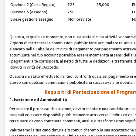
Opzione 2 (Carta Regalo)
£25
£5,000
EU
Opzione 3 (Assegno)
£50
EU
Spese gestione assegno
Non previste
No
Qualora, in qualsiasi momento, non ci sia stata alcuna attività sostanzial
7 giorni di trattenere le commissioni pubblicitarie accumulate relative
elencato nella Tabella dei Minimi di Pagamento per pagamento attrave
accumulata nel tuo account potrebbe essere incamerata ai sensi della leg
I pagamenti a te corrisposti, al netto di tutte le deduzioni e trattenut
dovuti in virtù dell'Accordo.
Qualora sia stato effettuato nei tuoi confronti qualsiasi pagamento in e
stesso con qualsiasi commissione pubblicitaria successiva a te dovuta in
Requisiti di Partecipazione al Program
1. Iscrizione ed Ammissibilità
Per iniziare il processo di iscrizione, devi presentare una candidatura 
originali ed essere disponibili pubblicamente attraverso l'indirizzo del s
terze parti devono contenere commenti, analisi o trasformazioni significat
Valuteremo la tua candidatura e ti comunicheremo la sua accettazione o r
l'inserimento nel Programma di Affiliazione, e tu non potrai aggiungere 