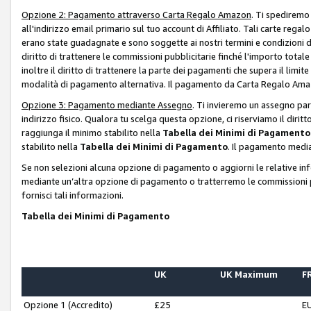
Opzione 2: Pagamento attraverso Carta Regalo Amazon
. Ti spediremo
all'indirizzo email primario sul tuo account di Affiliato. Tali carte rega
erano state guadagnate e sono soggette ai nostri termini e condizioni de
diritto di trattenere le commissioni pubblicitarie finché l'importo tota
inoltre il diritto di trattenere la parte dei pagamenti che supera il lim
modalità di pagamento alternativa. Il pagamento da Carta Regalo Amazo
Opzione 3: Pagamento mediante Assegno
. Ti invieremo un assegno par
indirizzo fisico. Qualora tu scelga questa opzione, ci riserviamo il diri
raggiunga il minimo stabilito nella
Tabella dei Minimi di Pagamento
stabilito nella
Tabella dei Minimi di Pagamento
. Il pagamento media
Se non selezioni alcuna opzione di pagamento o aggiorni le relative in
mediante un’altra opzione di pagamento o tratterremo le commissioni p
fornisci tali informazioni.
Tabella dei Minimi di Pagamento
UK
UK Maximum
FR
Opzione 1 (Accredito)
£25
E