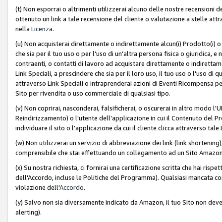
(t) Non esporrai o altrimenti utilizzerai alcuno delle nostre recensioni de
ottenuto un link a tale recensione del cliente o valutazione a stelle attra
nella
Licenza
.
(u) Non acquisterai direttamente o indirettamente alcun(i) Prodotto(i) o
che sia per il tuo uso o per l'uso di un'altra persona fisica o giuridica, e
contraenti, o contatti di lavoro ad acquistare direttamente o indirett
Link Speciali, a prescindere che sia per il loro uso, il tuo uso o l'uso di 
attraverso Link Speciali o intraprenderai azioni di Eventi Ricompensa per
Sito per rivendita o uso commerciale di qualsiasi tipo.
(v) Non coprirai, nasconderai, falsificherai, o oscurerai in altro modo l'U
Reindirizzamento) o l'utente dell'applicazione in cui il Contenuto del
individuare il sito o l'applicazione da cui il cliente clicca attraverso ta
(w) Non utilizzerai un servizio di abbreviazione dei link (link shortening
comprensibile che stai effettuando un collegamento ad un Sito Amazo
(x) Su nostra richiesta, ci fornirai una certificazione scritta che hai r
dell'Accordo, incluse le Politiche del Programma). Qualsiasi mancata co
violazione dell'
Accordo
.
(y) Salvo non sia diversamente indicato da Amazon, il tuo Sito non deve 
alerting).