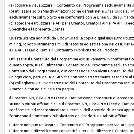
(a) copiare e visualizzare il Contenuto del Programma esclusivamente su
(b) utilizzare solo i Marchi Amazon (come definiti nelle
Linee Guida sui 
esclusivamente sul tuo Sito e in conformità con le
Linee Guida sui March
(c) accedere e utilizzare le API per i Creator, Creators API e PA API, i F
Specifiche e la presente Licenza.
Questa licenza non include il download, la copia o qualsiasi altro utiliz
mining, robot o strumenti simili di raccolta ed estrazione dei dati. Per 
e PA API, i Feed di Dati e il Contenuto Pubblicitario dei Prodotti.
Utilizzerai il Contenuto del Programma esclusivamente in conformità con
quanto sopra, tu (a) utilizzerai il Contenuto del Programma esclusivamen
Contenuto del Programma a, o in connessione con alcun Contenuto del P
(in ogni caso, parti del tuo Sito che non sono strettamente associate a
(b) collegherai via link ciascun uso del Contenuto del Programma esclus
Amazon e non ad alcuna altra pagina.
Il Creators API, il PA API o i Feed di Dati possono consentirti di accedere 
su uno o più siti affiliati. Se usi il Creators API, il PA API o i Feed di Dati
conformarti ed essere vincolato ai termini dell'accordo di licenza applicab
forniscono il Contenuto Pubblicitario dei Prodotti da tali siti affiliati.
L'utente non può utilizzare il
Contenuto del Programma
per violare, app
L'utente non utilizzerà e non consentirà a terzi di utilizzare il Conten