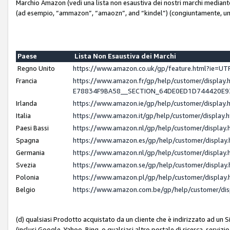
Marchio Amazon (vedi una lista non esaustiva dei nostri marchi mediante i 
(ad esempio, “ammazon”, “amaozn”, and “kindel”) (congiuntamente, un
Paese
Lista Non Esaustiva dei Marchi
Regno Unito
https://www.amazon.co.uk/gp/feature.html?ie=
Francia
https://www.amazon.fr/gp/help/customer/displ
E78834F9BA58__SECTION_64DE0ED1D744420E
Irlanda
https://www.amazon.ie/gp/help/customer/displ
Italia
https://www.amazon.it/gp/help/customer/displa
Paesi Bassi
https://www.amazon.nl/gp/help/customer/displa
Spagna
https://www.amazon.es/gp/help/customer/displa
Germania
https://www.amazon.nl/gp/help/customer/displa
Svezia
https://www.amazon.se/gp/help/customer/displa
Polonia
https://www.amazon.pl/gp/help/customer/displa
Belgio
https://www.amazon.com.be/gp/help/customer/d
(d) qualsiasi Prodotto acquistato da un cliente che è indirizzato ad un 
(inclusi Google, Yahoo, Bing, o qualsiasi altro portale di ricerca, servizio