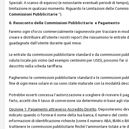
Speciali. A scanso di equivoci (e nonostante eventuali periodi di tempo), 
limitazione in qualsiasi momento. Riguardo le Limitazioni delle Commissi
Commissioni Pubblicitarie
”).
6. Resoconto delle Commissioni Pubblicitarie e Pagamento
Faremo ogni sforzo commercialmente ragionevole per tracciare in modo a
creare e distribuire all'utente i nostri report che riassumono le entrate
guadagnate dall'utente durante quel mese.
Le entrate da commissioni pubblicitarie standard e da commissioni pubbl
valuta locale più vicino (ad esempio centesimi per USD), possono far sì 
descritto nella scheda tariffaria.
Pagheremo le commissioni pubblicitarie standard e le commissioni pubbli
fine di ogni mese solare in cui sono state maturate con la modalità descr
Potrebbe esserti concessa l’autorizzazione a scegliere di ricevere il pa
farlo, accetti che il tasso di conversione sia determinato in base agli s
Opzione 1: Pagamento attraverso Accredito Diretto
. Depositeremo dir
indicato quando ci fornirai il nome della tua banca, il numero del conto
informazioni di identificazione richieste (come il numero ABA, IBAN o BIC,
trattenere le commissioni pubblicitarie finché l'ammontare totale a te 