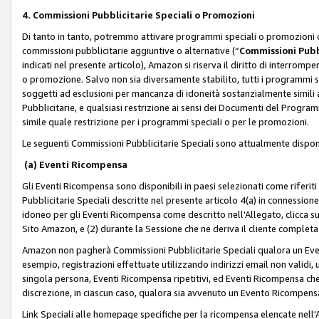
4. Commissioni Pubblicitarie Speciali o Promozioni
Di tanto in tanto, potremmo attivare programmi speciali o promozioni ch
commissioni pubblicitarie aggiuntive o alternative (“
Commissioni Pubbl
indicati nel presente articolo), Amazon si riserva il diritto di interrom
o promozione. Salvo non sia diversamente stabilito, tutti i programmi s
soggetti ad esclusioni per mancanza di idoneità sostanzialmente simili a
Pubblicitarie, e qualsiasi restrizione ai sensi dei Documenti del Progr
simile quale restrizione per i programmi speciali o per le promozioni.
Le seguenti Commissioni Pubblicitarie Speciali sono attualmente disponi
(a) Eventi Ricompensa
Gli Eventi Ricompensa sono disponibili in paesi selezionati come riferiti 
Pubblicitarie Speciali descritte nel presente articolo 4(a) in connessione 
idoneo per gli Eventi Ricompensa come descritto nell'Allegato, clicca 
Sito Amazon, e (2) durante la Sessione che ne deriva il cliente completa
Amazon non pagherà Commissioni Pubblicitarie Speciali qualora un Event
esempio, registrazioni effettuate utilizzando indirizzi email non validi
singola persona, Eventi Ricompensa ripetitivi, ed Eventi Ricompensa che
discrezione, in ciascun caso, qualora sia avvenuto un Evento Ricompensa
Link Speciali alle homepage specifiche per la ricompensa elencate nel