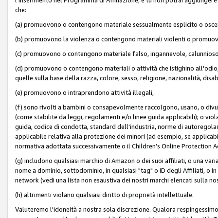
che:
(a) promuovono o contengono materiale sessualmente esplicito o osc
(b) promuovono la violenza o contengono materiali violenti o promuov
(c) promuovono o contengono materiale falso, ingannevole, calunnioso
(d) promuovono o contengono materiali o attività che istighino all'odio, m
quelle sulla base della razza, colore, sesso, religione, nazionalità, disa
(e) promuovono o intraprendono attività illegali,
(f) sono rivolti a bambini o consapevolmente raccolgono, usano, o divulg
(come stabilite da leggi, regolamenti e/o linee guida applicabili); o vi
guida, codice di condotta, standard dell'industria, norme di autoregolame
applicabile relativa alla protezione dei minori (ad esempio, se applicabi
normativa adottata successivamente o il Children’s Online Protection Ac
(g) includono qualsiasi marchio di Amazon o dei suoi affiliati, o una varia
nome a dominio, sottodominio, in qualsiasi "tag" o ID degli Affiliati, o in
network (vedi una lista non esaustiva dei nostri marchi elencati sulla no
(h) altrimenti violano qualsiasi diritto di proprietà intellettuale.
Valuteremo l'idoneità a nostra sola discrezione. Qualora respingessimo l