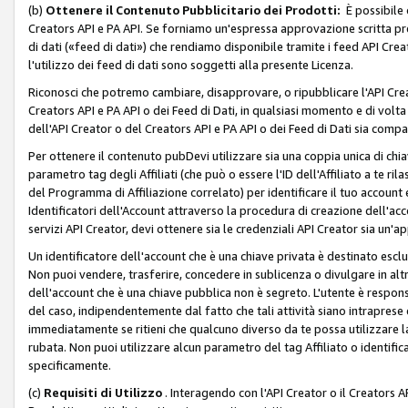
(b)
Ottenere il Contenuto Pubblicitario dei Prodotti:
È possibile 
Creators API e PA API. Se forniamo un'espressa approvazione scritta pre
di dati («feed di dati») che rendiamo disponibile tramite i feed API Creat
l'utilizzo dei feed di dati sono soggetti alla presente Licenza.
Riconosci che potremo cambiare, disapprovare, o ripubblicare l'API Creato
Creators API e PA API o dei Feed di Dati, in qualsiasi momento e di volta i
dell'API Creator o del Creators API e PA API o dei Feed di Dati sia compati
Per ottenere il contenuto pubDevi utilizzare sia una coppia unica di chiav
parametro tag degli Affiliati (che può o essere l'ID dell'Affiliato a te r
del Programma di Affiliazione correlato) per identificare il tuo account e
Identificatori dell'Account attraverso la procedura di creazione dell'acc
servizi API Creator, devi ottenere sia le credenziali API Creator sia un'a
Un identificatore dell'account che è una chiave privata è destinato esc
Non puoi vendere, trasferire, concedere in sublicenza o divulgare in alt
dell'account che è una chiave pubblica non è segreto. L'utente è responsabi
del caso, indipendentemente dal fatto che tali attività siano intraprese 
immediatamente se ritieni che qualcuno diverso da te possa utilizzare la 
rubata. Non puoi utilizzare alcun parametro del tag Affiliato o identif
specificamente.
(c)
Requisiti di Utilizzo
. Interagendo con l'API Creator o il Creators A