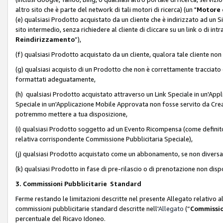
altro sito che è parte del network di tali motori di ricerca) (un "
Motore 
(e) qualsiasi Prodotto acquistato da un cliente che è indirizzato ad un 
sito intermedio, senza richiedere al cliente di cliccare su un link o di in
Reindirizzamento
”),
(f) qualsiasi Prodotto acquistato da un cliente, qualora tale cliente non
(g) qualsiasi acquisto di un Prodotto che non è correttamente tracciat
formattati adeguatamente,
(h) qualsiasi Prodotto acquistato attraverso un Link Speciale in un'App
Speciale in un'Applicazione Mobile Approvata non fosse servito da Creator
potremmo mettere a tua disposizione,
(i) qualsiasi Prodotto soggetto ad un Evento Ricompensa (come definito a
relativa corrispondente Commissione Pubblicitaria Speciale),
(j) qualsiasi Prodotto acquistato come un abbonamento, se non divers
(k) qualsiasi Prodotto in fase di pre-rilascio o di prenotazione non disp
3. Commissioni Pubblicitarie Standard
Ferme restando le limitazioni descritte nel presente Allegato relativo a
commissioni pubblicitarie standard descritte nell'
Allegato
(“
Commissio
percentuale del Ricavo Idoneo.