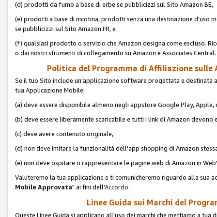
(d) prodotti da fumo a base di erbe se pubblicizzi sul Sito Amazon BE,
(e) prodotti a base di nicotina, prodotti senza una destinazione d'uso m
se pubblicizzi sul Sito Amazon FR, e
(f) qualsiasi prodotto o servizio che Amazon designa come escluso. Rice
o dai nostri strumenti di collegamento su Amazon e Associates Central.
Politica del Programma di Affiliazione sulle A
Se il tuo Sito include un'applicazione software progettata e destinata all'u
tua Applicazione Mobile:
(a) deve essere disponibile almeno negli appstore Google Play, Apple
(b) deve essere liberamente scaricabile e tutti i link di Amazon devono 
(c) deve avere contenuto originale,
(d) non deve imitare la funzionalità dell'app shopping di Amazon stess
(e) non deve ospitare o rappresentare le pagine web di Amazon in We
Valuteremo la tua applicazione e ti comunicheremo riguardo alla sua acc
Mobile Approvata
" ai fini dell'
Accordo
.
Linee Guida sui Marchi del Program
Queste Linee Guida si applicano all'uso dei marchi che mettiamo a tua