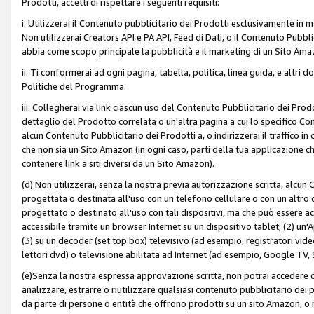
Prodotti, accetti di rispettare i seguenti requisiti:
i. Utilizzerai il Contenuto pubblicitario dei Prodotti esclusivamente in m
Non utilizzerai Creators API e PA API, Feed di Dati, o il Contenuto Pubbli
abbia come scopo principale la pubblicità e il marketing di un Sito Amaz
ii. Ti conformerai ad ogni pagina, tabella, politica, linea guida, e altri d
Politiche del Programma.
iii. Collegherai via link ciascun uso del Contenuto Pubblicitario dei Pr
dettaglio del Prodotto correlata o un'altra pagina a cui lo specifico Con
alcun Contenuto Pubblicitario dei Prodotti a, o indirizzerai il traffico i
che non sia un Sito Amazon (in ogni caso, parti della tua applicazione
contenere link a siti diversi da un Sito Amazon).
(d) Non utilizzerai, senza la nostra previa autorizzazione scritta, alcun
progettata o destinata all'uso con un telefono cellulare o con un altro d
progettato o destinato all'uso con tali dispositivi, ma che può essere acc
accessibile tramite un browser Internet su un dispositivo tablet; (2) u
(3) su un decoder (set top box) televisivo (ad esempio, registratori video d
lettori dvd) o televisione abilitata ad Internet (ad esempio, Google TV,
(e)Senza la nostra espressa approvazione scritta, non potrai accedere o u
analizzare, estrarre o riutilizzare qualsiasi contenuto pubblicitario dei
da parte di persone o entità che offrono prodotti su un sito Amazon, o