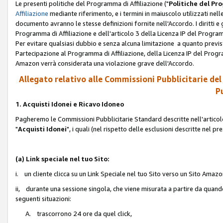
Le presenti politiche del Programma di Affiliazione ("
Politiche del P
Affiliazione
mediante riferimento, e i termini in maiuscolo utilizzati ne
documento avranno le stesse definizioni fornite nell'Accordo. I diritti e gl
Programma di Affiliazione e dell'articolo 3 della Licenza IP del Progra
Per evitare qualsiasi dubbio e senza alcuna limitazione a quanto previsto 
Partecipazione al Programma di Affiliazione, della Licenza IP del Progra
Amazon verrà considerata una violazione grave dell'Accordo.
Allegato relativo alle Commissioni Pubblicitarie del
Pu
1. Acquisti Idonei e Ricavo Idoneo
Pagheremo le Commissioni Pubblicitarie Standard descritte nell'articolo
"
Acquisti Idonei
", i quali (nel rispetto delle esclusioni descritte nel 
(a) Link speciale nel tuo Sito:
i. un cliente clicca su un Link Speciale nel tuo Sito verso un Sito Amazo
ii, durante una sessione singola, che viene misurata a partire da quando u
seguenti situazioni:
A. trascorrono 24 ore da quel click,