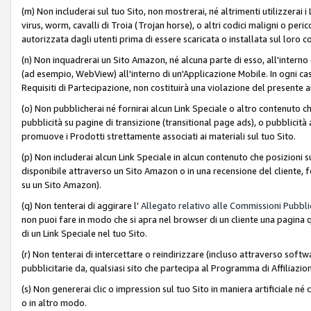
(m) Non includerai sul tuo Sito, non mostrerai, né altrimenti utilizzera
virus, worm, cavalli di Troia (Trojan horse), o altri codici maligni o p
autorizzata dagli utenti prima di essere scaricata o installata sul loro co
(n) Non inquadrerai un Sito Amazon, né alcuna parte di esso, all'interno
(ad esempio, WebView) all'interno di un'Applicazione Mobile. In ogni cas
Requisiti di Partecipazione, non costituirà una violazione del presente a
(o) Non pubblicherai né fornirai alcun Link Speciale o altro contenuto
pubblicità su pagine di transizione (transitional page ads), o pubblicità 
promuove i Prodotti strettamente associati ai materiali sul tuo Sito.
(p) Non includerai alcun Link Speciale in alcun contenuto che posizioni 
disponibile attraverso un Sito Amazon o in una recensione del cliente, fo
su un Sito Amazon).
(q) Non tenterai di aggirare l'
Allegato relativo alle Commissioni Pubblic
non puoi fare in modo che si apra nel browser di un cliente una pagina qu
di un Link Speciale nel tuo Sito.
(r) Non tenterai di intercettare o reindirizzare (incluso attraverso softwa
pubblicitarie da, qualsiasi sito che partecipa al Programma di Affiliazio
(s) Non genererai clic o impression sul tuo Sito in maniera artificiale 
o in altro modo.