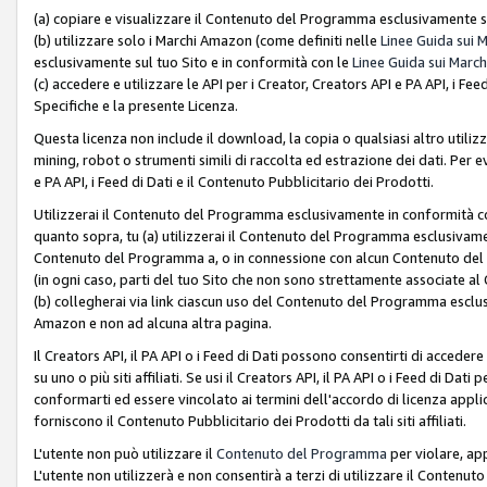
(a) copiare e visualizzare il Contenuto del Programma esclusivamente su
(b) utilizzare solo i Marchi Amazon (come definiti nelle
Linee Guida sui 
esclusivamente sul tuo Sito e in conformità con le
Linee Guida sui March
(c) accedere e utilizzare le API per i Creator, Creators API e PA API, i F
Specifiche e la presente Licenza.
Questa licenza non include il download, la copia o qualsiasi altro utiliz
mining, robot o strumenti simili di raccolta ed estrazione dei dati. Per 
e PA API, i Feed di Dati e il Contenuto Pubblicitario dei Prodotti.
Utilizzerai il Contenuto del Programma esclusivamente in conformità con
quanto sopra, tu (a) utilizzerai il Contenuto del Programma esclusivamen
Contenuto del Programma a, o in connessione con alcun Contenuto del P
(in ogni caso, parti del tuo Sito che non sono strettamente associate a
(b) collegherai via link ciascun uso del Contenuto del Programma esclus
Amazon e non ad alcuna altra pagina.
Il Creators API, il PA API o i Feed di Dati possono consentirti di accedere 
su uno o più siti affiliati. Se usi il Creators API, il PA API o i Feed di Dati
conformarti ed essere vincolato ai termini dell'accordo di licenza applicab
forniscono il Contenuto Pubblicitario dei Prodotti da tali siti affiliati.
L'utente non può utilizzare il
Contenuto del Programma
per violare, app
L'utente non utilizzerà e non consentirà a terzi di utilizzare il Conten