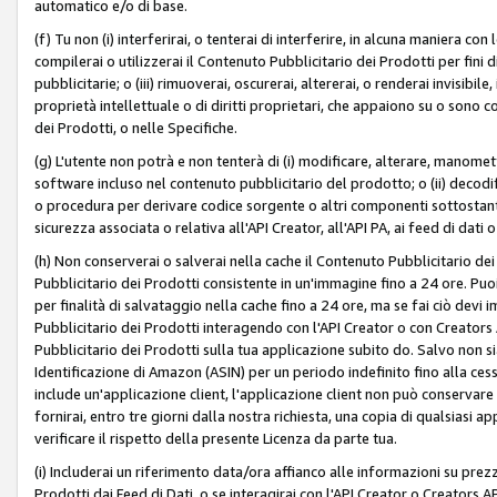
automatico e/o di base.
(f) Tu non (i) interferirai, o tenterai di interferire, in alcuna maniera co
compilerai o utilizzerai il Contenuto Pubblicitario dei Prodotti per fini di
pubblicitarie; o (iii) rimuoverai, oscurerai, altererai, o renderai invisibile, 
proprietà intellettuale o di diritti proprietari, che appaiono su o sono c
dei Prodotti, o nelle Specifiche.
(g) L'utente non potrà e non tenterà di (i) modificare, alterare, manomet
software incluso nel contenuto pubblicitario del prodotto; o (ii) decod
o procedura per derivare codice sorgente o altri componenti sottostan
sicurezza associata o relativa all'API Creator, all'API PA, ai feed di dati 
(h) Non conserverai o salverai nella cache il Contenuto Pubblicitario de
Pubblicitario dei Prodotti consistente in un'immagine fino a 24 ore. Puo
per finalità di salvataggio nella cache fino a 24 ore, ma se fai ciò d
Pubblicitario dei Prodotti interagendo con l'API Creator o con Creator
Pubblicitario dei Prodotti sulla tua applicazione subito do. Salvo non
Identificazione di Amazon (ASIN) per un periodo indefinito fino alla ce
include un'applicazione client, l'applicazione client non può conservare 
fornirai, entro tre giorni dalla nostra richiesta, una copia di qualsiasi ap
verificare il rispetto della presente Licenza da parte tua.
(i) Includerai un riferimento data/ora affianco alle informazioni su prezz
Prodotti dai Feed di Dati, o se interagirai con l'API Creator o Creators 