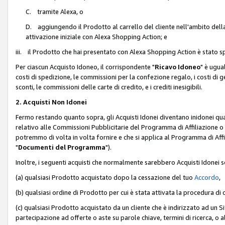
C. tramite Alexa, o
D. aggiungendo il Prodotto al carrello del cliente nell'ambito dell
attivazione iniziale con Alexa Shopping Action; e
iii. il Prodotto che hai presentato con Alexa Shopping Action è stato spe
Per ciascun Acquisto Idoneo, il corrispondente "
Ricavo Idoneo
" è ugua
costi di spedizione, le commissioni per la confezione regalo, i costi di gest
sconti, le commissioni delle carte di credito, e i crediti inesigibili.
2. Acquisti Non Idonei
Fermo restando quanto sopra, gli Acquisti Idonei diventano inidonei qu
relativo alle Commissioni Pubblicitarie del Programma di Affiliazione o di
potremmo di volta in volta fornire e che si applica al Programma di Affil
"
Documenti del Programma
").
Inoltre, i seguenti acquisti che normalmente sarebbero Acquisti Idonei 
(a) qualsiasi Prodotto acquistato dopo la cessazione del tuo
Accordo
,
(b) qualsiasi ordine di Prodotto per cui è stata attivata la procedura di
(c) qualsiasi Prodotto acquistato da un cliente che è indirizzato ad un 
partecipazione ad offerte o aste su parole chiave, termini di ricerca, o a