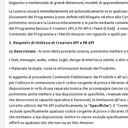
linguistici o multimodali di grandi dimensioni, modelli di apprendiment
La Licenza cesserà immediatamente ed automaticamente se in qualsiasi
Documenti del Programma (come definiti nell'Allegato relativo alle Comm
potremmo revocare la Licenza interamente o in parte mediante comunicaz
del Programma [incluso il Creators API, il PA API e i Feed di Dati] . e r
Contenuto del Programma e i Marchi Amazon con riguardo a quelli per cu
2. Requisiti di Utilizzo di Creators API e PA API
(a)
Descrizione
. Ai sensi della presente Licenza, potremmo mettere a
• Dati, immagini, audio, video, loghi, design di interfacce utente, e altri 
• Materiale testuale, come le informazioni testuali del Prodotto.
In aggiunta al precedente Contenuto Pubblicitario dei Prodotti e all’ac
per l'utilizzo in connessione con il codice sorgente di prova e libraries 
disposizione in virtù di una separata licenza che accompagna ciascun cod
potremmo anche mettere a tua disposizione le specifiche, i manuali utent
che descrivono le capacità operative e funzionali, le limitazioni all'uso, i 
corretto utilizzo del PA API (collettivamente, le "
Specifiche
"). Il “Con
esclude specificamente qualsiasi codice sorgente di prova o libraries ch
che mettiamo a tua disposizione. Inoltre lo stesso esclude specificament
offerti su qualsiasi sito che non sia un Sito Amazon.