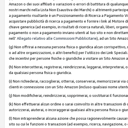
Amazon o dei suoi affiliati o variazioni o errori di battitura di qualunqu
nostri marchi nella Lista Non Esaustiva dei Marchi) o altrimenti partecipe
a pagamento risultante è un Posizionamento di Ricerca a Pagamento Vie
acquistare pubblicità di ricerca a pagamento e fornire i link al Motore di 
chiave generica (ad esempio, in risultati di ricerca naturali, liberi, organ
pagamento o non a pagamento inviano utenti al tuo sito e non direttam
nell'
Allegato relativo alle Commissioni Pubblicitarie
), ad un Sito Amaz
(g) Non offrirai a nessuna persona fisica o giuridica alcun corrispettivo, 
o ad altre organizzazioni, o altri benefici) per l'utilizzo dei Link Spe
che incentivi per persone fisiche o giuridiche a visitare un Sito Amazon a
(h) Non intercetterai, registrerai, reindirizzerai, leggerai, interpreterai
da qualsiasi persona fisica o giuridica.
(i) Non richiederai, raccoglierai, otterrai, conserverai, memorizzerai via 
clienti in connessione con un Sito Amazon (incluso qualsiasi nome utent
(j) Non modificherai, reindirizzerai, sopprimerai, o sostituirai il funzio
(k) Non effettuerai alcun ordine o sarai coinvolto in altre transazioni di
autorizzerai, aiuterai, o incoraggerai qualsiasi altra persona fisica o giu
(l) Non intraprenderai alcuna azione che possa ragionevolmente causare 
sito su cui le funzioni o transazioni (ad esempio, ricerca, navigazione, 