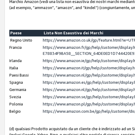
Marchio Amazon (vedi una lista non esaustiva dei nostri marchi mediante i 
(ad esempio, “ammazon”, “amaozn”, and “kindel”) (congiuntamente, un
Paese
Lista Non Esaustiva dei Marchi
Regno Unito
https://www.amazon.co.uk/gp/feature.html?ie=
Francia
https://www.amazon.fr/gp/help/customer/displ
E78834F9BA58__SECTION_64DE0ED1D744420E
Irlanda
https://www.amazon.ie/gp/help/customer/displ
Italia
https://www.amazon.it/gp/help/customer/displa
Paesi Bassi
https://www.amazon.nl/gp/help/customer/displa
Spagna
https://www.amazon.es/gp/help/customer/displa
Germania
https://www.amazon.nl/gp/help/customer/displa
Svezia
https://www.amazon.se/gp/help/customer/displa
Polonia
https://www.amazon.pl/gp/help/customer/displa
Belgio
https://www.amazon.com.be/gp/help/customer/d
(d) qualsiasi Prodotto acquistato da un cliente che è indirizzato ad un 
(inclusi Google, Yahoo, Bing, o qualsiasi altro portale di ricerca, servizio