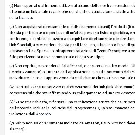
(t) Non esporrai o altrimenti utilizzerai alcuno delle nostre recensioni de
ottenuto un link a tale recensione del cliente o valutazione a stelle attra
nella
Licenza
.
(u) Non acquisterai direttamente o indirettamente alcun(i) Prodotto(i) o
che sia per il tuo uso o per l'uso di un'altra persona fisica o giuridica, e
contraenti, o contatti di lavoro ad acquistare direttamente o indirett
Link Speciali, a prescindere che sia per il loro uso, il tuo uso o l'uso di 
attraverso Link Speciali o intraprenderai azioni di Eventi Ricompensa per
Sito per rivendita o uso commerciale di qualsiasi tipo.
(v) Non coprirai, nasconderai, falsificherai, o oscurerai in altro modo l'U
Reindirizzamento) o l'utente dell'applicazione in cui il Contenuto del
individuare il sito o l'applicazione da cui il cliente clicca attraverso ta
(w) Non utilizzerai un servizio di abbreviazione dei link (link shortening
comprensibile che stai effettuando un collegamento ad un Sito Amazo
(x) Su nostra richiesta, ci fornirai una certificazione scritta che hai r
dell'Accordo, incluse le Politiche del Programma). Qualsiasi mancata co
violazione dell'
Accordo
.
(y) Salvo non sia diversamente indicato da Amazon, il tuo Sito non deve 
alerting).