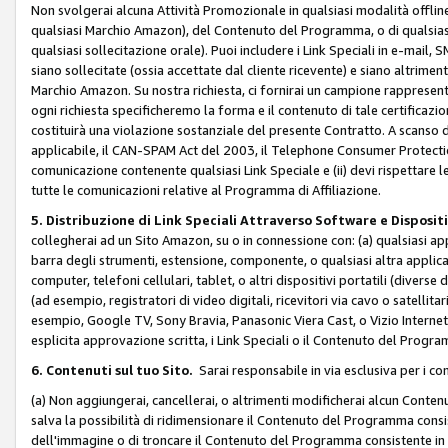
Non svolgerai alcuna Attività Promozionale in qualsiasi modalità offline, a
qualsiasi Marchio Amazon), del Contenuto del Programma, o di qualsiasi
qualsiasi sollecitazione orale). Puoi includere i Link Speciali in e-mail, 
siano sollecitate (ossia accettate dal cliente ricevente) e siano altriment
Marchio Amazon. Su nostra richiesta, ci fornirai un campione rappresentati
ogni richiesta specificheremo la forma e il contenuto di tale certificazi
costituirà una violazione sostanziale del presente Contratto. A scanso di 
applicabile, il CAN-SPAM Act del 2003, il Telephone Consumer Protection 
comunicazione contenente qualsiasi Link Speciale e (ii) devi rispettare l
tutte le comunicazioni relative al Programma di Affiliazione.
5. Distribuzione di Link Speciali Attraverso Software e Disposit
collegherai ad un Sito Amazon, su o in connessione con: (a) qualsiasi a
barra degli strumenti, estensione, componente, o qualsiasi altra applicazi
computer, telefoni cellulari, tablet, o altri dispositivi portatili (divers
(ad esempio, registratori di video digitali, ricevitori via cavo o satellitar
esempio, Google TV, Sony Bravia, Panasonic Viera Cast, o Vizio Internet 
esplicita approvazione scritta, i Link Speciali o il Contenuto del Pro
6. Contenuti sul tuo Sito.
Sarai responsabile in via esclusiva per i con
(a) Non aggiungerai, cancellerai, o altrimenti modificherai alcun Conte
salva la possibilità di ridimensionare il Contenuto del Programma consi
dell'immagine o di troncare il Contenuto del Programma consistente in un