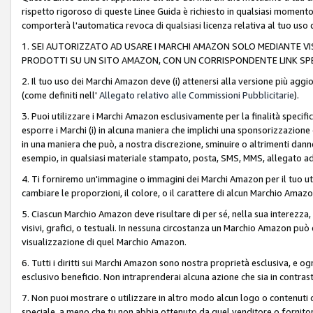
rispetto rigoroso di queste Linee Guida è richiesto in qualsiasi momento
comporterà l'automatica revoca di qualsiasi licenza relativa al tuo us
1. SEI AUTORIZZATO AD USARE I MARCHI AMAZON SOLO MEDIANTE VISU
PRODOTTI SU UN SITO AMAZON, CON UN CORRISPONDENTE LINK SPE
2. Il tuo uso dei Marchi Amazon deve (i) attenersi alla versione più agg
(come definiti nell'
Allegato relativo alle Commissioni Pubblicitarie
).
3. Puoi utilizzare i Marchi Amazon esclusivamente per la finalità speci
esporre i Marchi (i) in alcuna maniera che implichi una sponsorizzazione o 
in una maniera che può, a nostra discrezione, sminuire o altrimenti dann
esempio, in qualsiasi materiale stampato, posta, SMS, MMS, allegato ad 
4. Ti forniremo un'immagine o immagini dei Marchi Amazon per il tuo ut
cambiare le proporzioni, il colore, o il carattere di alcun Marchio Am
5. Ciascun Marchio Amazon deve risultare di per sé, nella sua interezza
visivi, grafici, o testuali. In nessuna circostanza un Marchio Amazon può
visualizzazione di quel Marchio Amazon.
6. Tutti i diritti sui Marchi Amazon sono nostra proprietà esclusiva, e
esclusivo beneficio. Non intraprenderai alcuna azione che sia in contrasto 
7. Non puoi mostrare o utilizzare in altro modo alcun logo o contenuti cr
speciale, a meno che tu non abbia ottenuto da quel venditore o fornitore