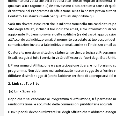
momento una volta che avrai soddisfatto i nostri requisiti di idoneità. 
qualsiasi altra ragione o 2) disattivassimo il tuo account a causa di qua
di rientrare nel Programma di Affiliazione senza la nostra previa autor
Contatto Assistenza Clienti per gli Affiliati disponibile
qui
.
Sarà tuo dovere assicurarti che le informazioni nella tua candidatura pe
Sito degli Affiliati, incluso il tuo indirizzo email, altre informazioni di
aggiornate. Potremmo inviare delle notifiche (se del caso), approvazioni
all'Accordo all'indirizzo email al momento associato al tuo account del
comunicazioni inviate a tale indirizzo email, anche se l'indirizzo email 
Qualora tu non sia un cittadino statunitense che partecipa al Programma
fiscali, eseguirai tutti i servizi in virtù dell'Accordo fuori dagli Stati Uniti
Il Programma di Affiliazione è a partecipazione libera, e noi forniamo sul S
programma. Non abbiamo mai autorizzato nessun soggetto a fornire servi
diffidare di simili soggetti (anche laddove cerchino di appropriarsi del
2. Link sul Tuo Sito
(a) Link Speciali
Dopo che ti sei candidato al Programma di Affiliazione, ti è permesso mos
rendicontazione, e accumulo delle commissioni pubblicitarie accurati.
I Link Speciali devono utilizzare l'ID degli Affiliati che ti abbiamo asseg