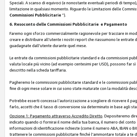
Speciali. A scanso di equivoci (e nonostante eventuali periodi di tempo), 
limitazione in qualsiasi momento. Riguardo le Limitazioni delle Commissi
Commissioni Pubblicitarie
”).
6. Resoconto delle Commissioni Pubblicitarie e Pagamento
Faremo ogni sforzo commercialmente ragionevole per tracciare in modo a
creare e distribuire all'utente i nostri report che riassumono le entrate
guadagnate dall'utente durante quel mese.
Le entrate da commissioni pubblicitarie standard e da commissioni pubbl
valuta locale più vicino (ad esempio centesimi per USD), possono far sì 
descritto nella scheda tariffaria.
Pagheremo le commissioni pubblicitarie standard e le commissioni pubbli
fine di ogni mese solare in cui sono state maturate con la modalità descr
Potrebbe esserti concessa l’autorizzazione a scegliere di ricevere il pa
farlo, accetti che il tasso di conversione sia determinato in base agli s
Opzione 1: Pagamento attraverso Accredito Diretto
. Depositeremo dir
indicato quando ci fornirai il nome della tua banca, il numero del conto
informazioni di identificazione richieste (come il numero ABA, IBAN o BIC,
trattenere le commissioni pubblicitarie finché l'ammontare totale a te 