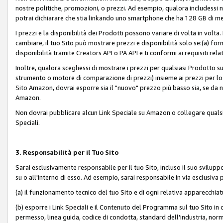
nostre politiche, promozioni, o prezzi. Ad esempio, qualora includessi
potrai dichiarare che stia linkando uno smartphone che ha 128 GB di m
I prezzi e la disponibilità dei Prodotti possono variare di volta in volta
cambiare, il tuo Sito può mostrare prezzi e disponibilità solo se:(a) fornia
disponibilità tramite Creators API o PA API e ti conformi ai requisiti rela
Inoltre, qualora scegliessi di mostrare i prezzi per qualsiasi Prodotto su
strumento o motore di comparazione di prezzi) insieme ai prezzi per lo s
Sito Amazon, dovrai esporre sia il "nuovo" prezzo più basso sia, se da noi
Amazon.
Non dovrai pubblicare alcun Link Speciale su Amazon o collegare qualsia
Speciali.
3. Responsabilità per il Tuo Sito
Sarai esclusivamente responsabile per il tuo Sito, incluso il suo svilu
su o all'interno di esso. Ad esempio, sarai responsabile in via esclusiva 
(a) il funzionamento tecnico del tuo Sito e di ogni relativa apparecchia
(b) esporre i Link Speciali e il Contenuto del Programma sul tuo Sito in 
permesso, linea guida, codice di condotta, standard dell'industria, norme