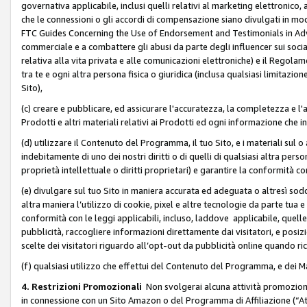
governativa applicabile, inclusi quelli relativi al marketing elettronico, 
che le connessioni o gli accordi di compensazione siano divulgati in mo
FTC Guides Concerning the Use of Endorsement and Testimonials in Adve
commerciale e a combattere gli abusi da parte degli influencer sui soci
relativa alla vita privata e alle comunicazioni elettroniche) e il Rego
tra te e ogni altra persona fisica o giuridica (inclusa qualsiasi limitazion
Sito),
(c) creare e pubblicare, ed assicurare l'accuratezza, la completezza e l'a
Prodotti e altri materiali relativi ai Prodotti ed ogni informazione che in
(d) utilizzare il Contenuto del Programma, il tuo Sito, e i materiali sul 
indebitamente di uno dei nostri diritti o di quelli di qualsiasi altra persona 
proprietà intellettuale o diritti proprietari) e garantire la conformità co
(e) divulgare sul tuo Sito in maniera accurata ed adeguata o altresì soddi
altra maniera l’utilizzo di cookie, pixel e altre tecnologie da parte tua e di
conformità con le leggi applicabili, incluso, laddove applicabile, quelle t
pubblicità, raccogliere informazioni direttamente dai visitatori, e posiz
scelte dei visitatori riguardo all’opt-out da pubblicità online quando ri
(f) qualsiasi utilizzo che effettui del Contenuto del Programma, e dei 
4. Restrizioni Promozionali
Non svolgerai alcuna attività promozionale
in connessione con un Sito Amazon o del Programma di Affiliazione (“At