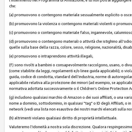
che:
(a) promuovono o contengono materiale sessualmente esplicito o osc
(b) promuovono la violenza o contengono materiali violenti o promuov
(c) promuovono o contengono materiale falso, ingannevole, calunnioso
(d) promuovono o contengono materiali o attività che istighino all'odio, m
quelle sulla base della razza, colore, sesso, religione, nazionalità, disa
(e) promuovono o intraprendono attività illegali,
(f) sono rivolti a bambini o consapevolmente raccolgono, usano, o divulg
(come stabilite da leggi, regolamenti e/o linee guida applicabili); o vi
guida, codice di condotta, standard dell'industria, norme di autoregolame
applicabile relativa alla protezione dei minori (ad esempio, se applicabi
normativa adottata successivamente o il Children’s Online Protection Ac
(g) includono qualsiasi marchio di Amazon o dei suoi affiliati, o una varia
nome a dominio, sottodominio, in qualsiasi "tag" o ID degli Affiliati, o in
network (vedi una lista non esaustiva dei nostri marchi elencati sulla no
(h) altrimenti violano qualsiasi diritto di proprietà intellettuale.
Valuteremo l'idoneità a nostra sola discrezione. Qualora respingessimo l