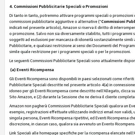
4. Commissioni Pubblicitarie Speciali o Promozioni
Di tanto in tanto, potremmo attivare programmi speciali o promozioni ch
commissioni pubblicitarie aggiuntive o alternative (“
Commissioni Pubbl
indicati nel presente articolo), Amazon si riserva il diritto di interrom
o promozione. Salvo non sia diversamente stabilito, tutti i programmi s
soggetti ad esclusioni per mancanza di idoneità sostanzialmente simili a
Pubblicitarie, e qualsiasi restrizione ai sensi dei Documenti del Progr
simile quale restrizione per i programmi speciali o per le promozioni.
Le seguenti Commissioni Pubblicitarie Speciali sono attualmente disponi
(a) Eventi Ricompensa
Gli Eventi Ricompensa sono disponibili in paesi selezionati come riferiti 
Pubblicitarie Speciali descritte nel presente articolo 4(a) in connessione 
idoneo per gli Eventi Ricompensa come descritto nell'Allegato, clicca 
Sito Amazon, e (2) durante la Sessione che ne deriva il cliente completa
Amazon non pagherà Commissioni Pubblicitarie Speciali qualora un Event
esempio, registrazioni effettuate utilizzando indirizzi email non validi
singola persona, Eventi Ricompensa ripetitivi, ed Eventi Ricompensa che
discrezione, in ciascun caso, qualora sia avvenuto un Evento Ricompensa
Link Speciali alle homepage specifiche per la ricompensa elencate nel