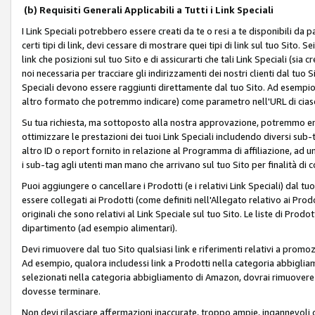
(b) Requisiti Generali Applicabili a Tutti i Link Speciali
I Link Speciali potrebbero essere creati da te o resi a te disponibili da 
certi tipi di link, devi cessare di mostrare quei tipi di link sul tuo Sito. 
link che posizioni sul tuo Sito e di assicurarti che tali Link Speciali (sia
noi necessaria per tracciare gli indirizzamenti dei nostri clienti dal tuo Sit
Speciali devono essere raggiunti direttamente dal tuo Sito. Ad esempio,
altro formato che potremmo indicare) come parametro nell'URL di ciasc
Su tua richiesta, ma sottoposto alla nostra approvazione, potremmo emet
ottimizzare le prestazioni dei tuoi Link Speciali includendo diversi sub-t
altro ID o report fornito in relazione al Programma di affiliazione, ad
i sub-tag agli utenti man mano che arrivano sul tuo Sito per finalità di 
Puoi aggiungere o cancellare i Prodotti (e i relativi Link Speciali) dal 
essere collegati ai Prodotti (come definiti nell'Allegato relativo ai Prodo
originali che sono relativi al Link Speciale sul tuo Sito. Le liste di Prod
dipartimento (ad esempio alimentari).
Devi rimuovere dal tuo Sito qualsiasi link e riferimenti relativi a prom
Ad esempio, qualora includessi link a Prodotti nella categoria abbigli
selezionati nella categoria abbigliamento di Amazon, dovrai rimuover
dovesse terminare.
Non devi rilasciare affermazioni inaccurate, troppo ampie, ingannevoli 