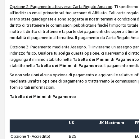
Opzione 2: Pagamento attraverso Carta Regalo Amazon
. Ti spediremo
all'indirizzo email primario sul tuo account di Affiliato. Tali carte rega
erano state guadagnate e sono soggette ai nostri termini e condizioni de
diritto di trattenere le commissioni pubblicitarie finché l'importo tota
inoltre il diritto di trattenere la parte dei pagamenti che supera il lim
modalità di pagamento alternativa. Il pagamento da Carta Regalo Amazo
Opzione 3: Pagamento mediante Assegno
. Ti invieremo un assegno par
indirizzo fisico. Qualora tu scelga questa opzione, ci riserviamo il diri
raggiunga il minimo stabilito nella
Tabella dei Minimi di Pagamento
stabilito nella
Tabella dei Minimi di Pagamento
. Il pagamento media
Se non selezioni alcuna opzione di pagamento o aggiorni le relative in
mediante un’altra opzione di pagamento o tratterremo le commissioni p
fornisci tali informazioni.
Tabella dei Minimi di Pagamento
UK
UK Maximum
FR
Opzione 1 (Accredito)
£25
E