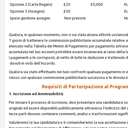
Opzione 2 (Carta Regalo)
£25
£5,000
EU
Opzione 3 (Assegno)
£50
EU
Spese gestione assegno
Non previste
No
Qualora, in qualsiasi momento, non ci sia stata alcuna attività sostanzial
7 giorni di trattenere le commissioni pubblicitarie accumulate relative
elencato nella Tabella dei Minimi di Pagamento per pagamento attrave
accumulata nel tuo account potrebbe essere incamerata ai sensi della leg
I pagamenti a te corrisposti, al netto di tutte le deduzioni e trattenut
dovuti in virtù dell'Accordo.
Qualora sia stato effettuato nei tuoi confronti qualsiasi pagamento in e
stesso con qualsiasi commissione pubblicitaria successiva a te dovuta in
Requisiti di Partecipazione al Program
1. Iscrizione ed Ammissibilità
Per iniziare il processo di iscrizione, devi presentare una candidatura 
originali ed essere disponibili pubblicamente attraverso l'indirizzo del s
terze parti devono contenere commenti, analisi o trasformazioni significat
Valuteremo la tua candidatura e ti comunicheremo la sua accettazione o r
l'inserimento nel Programma di Affiliazione, e tu non potrai aggiungere 