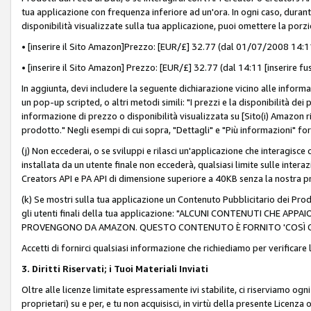
tua applicazione con frequenza inferiore ad un'ora. In ogni caso, durante
disponibilità visualizzate sulla tua applicazione, puoi omettere la porz
• [inserire il Sito Amazon]Prezzo: [EUR/£] 32.77 (dal 01/07/2008 14:11 
• [inserire il Sito Amazon] Prezzo: [EUR/£] 32.77 (dal 14:11 [inserire fu
In aggiunta, devi includere la seguente dichiarazione vicino alle informa
un pop-up scripted, o altri metodi simili: "I prezzi e la disponibilità de
informazione di prezzo o disponibilità visualizzata su [Sito(i) Amazon ri
prodotto." Negli esempi di cui sopra, "Dettagli" e "Più informazioni" fo
(j) Non eccederai, o se sviluppi e rilasci un'applicazione che interagisce
installata da un utente finale non eccederà, qualsiasi limite sulle interazi
Creators API e PA API di dimensione superiore a 40KB senza la nostra p
(k) Se mostri sulla tua applicazione un Contenuto Pubblicitario dei Prodo
gli utenti finali della tua applicazione: "ALCUNI CONTENUTI CHE AP
PROVENGONO DA AMAZON. QUESTO CONTENUTO È FORNITO 'COSÌ CO
Accetti di fornirci qualsiasi informazione che richiediamo per verificare
3. Diritti Riservati; i Tuoi Materiali Inviati
Oltre alle licenze limitate espressamente ivi stabilite, ci riserviamo ogni dir
proprietari) su e per, e tu non acquisisci, in virtù della presente Licenza