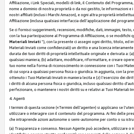
Affiliazione, i Link Speciali, modelli di link, il Contenuto del Programma,
nome a dominio di nostra proprietà o da noi gestito, le informazioni e i ma
nostri affiliati (inclusi i Marchi Amazon), e ogni altra proprietà intell
Affiliazione (inclusa qualsiasi interfaccia dell'applicazione del programm
Se ci fornisci suggerimenti, recensioni, modifiche, dati, immagini, test
con la tua partecipazione al Programma di Affiliazione, o se modifichi 
Materiali Inviati
”), con la presente ci assegni ogni diritto, titolo, ed i
Materiali Inviati come confidenziali) un diritto e una licenza interament
durata dei tuoi diritti di proprietà intellettuale originale e derivata a: (a)
qualsiasi maniera; (b) adattare, modificare, riformattare, e creare opere de
tuo nome nella forma di riconoscimento in connessione con i Tuoi Materiali
di cui sopra a qualsiasi persona fisica o giuridica. In aggiunta, con la pre
ottenuto i Tuoi Materiali Inviati in maniera lecita e (z) l'esercizio dei diri
i diritti di alcuna persona fisica o giuridica, incluso qualsiasi diritto d
perfezionare, o mantenere i nostri diritti su e relativi ai Tuoi Materiali In
4. Agenti
I termini di questa sezione («Termini dell'agente») si applicano se l'uten
utilizzare o interagire con il contenuto del programma. Ai fini delle pre
che intraprende azioni autonome o semi-autonome per conto o su istruzi
(a) Trasparenza e consenso. Nessun Agente può accedere, utilizzare o 