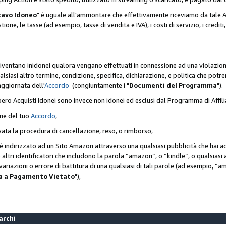
cavo Idoneo
" è uguale all'ammontare che effettivamente riceviamo da tale Ac
one, le tasse (ad esempio, tasse di vendita e IVA), i costi di servizio, i crediti,
diventano inidonei qualora vengano effettuati in connessione ad una violazio
lsiasi altro termine, condizione, specifica, dichiarazione, e politica che potre
aggiornata dell'
Accordo
(congiuntamente i "
Documenti del Programma
").
bero Acquisti Idonei sono invece non idonei ed esclusi dal Programma di Affil
one del tuo
Accordo
,
ivata la procedura di cancellazione, reso, o rimborso,
e è indirizzato ad un Sito Amazon attraverso una qualsiasi pubblicità che hai 
 o altri identificatori che includono la parola “amazon”, o “kindle”, o qualsias
o variazioni o errore di battitura di una qualsiasi di tali parole (ad esempio,
ca a Pagamento Vietato
"),
Marchi