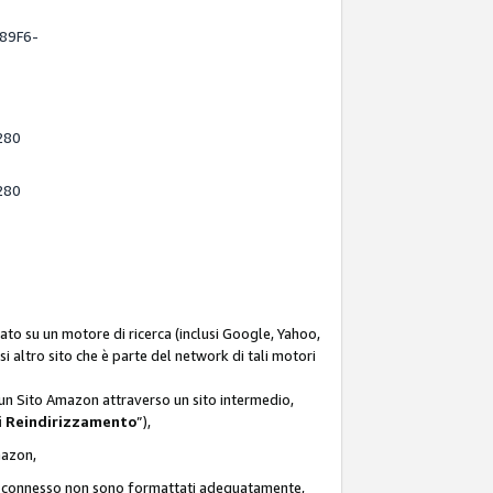
-89F6-
280
280
ato su un motore di ricerca (inclusi Google, Yahoo,
asi altro sito che è parte del network di tali motori
d un Sito Amazon attraverso un sito intermedio,
i Reindirizzamento
”),
Amazon,
zon connesso non sono formattati adeguatamente,