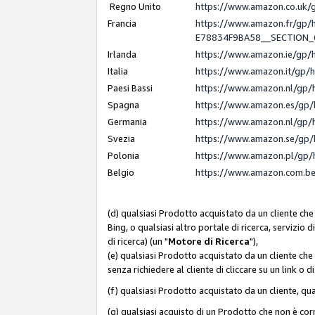
Regno Unito
https://www.amazon.co.uk
Francia
https://www.amazon.fr/gp
E78834F9BA58__SECTION
Irlanda
https://www.amazon.ie/gp
Italia
https://www.amazon.it/gp/
Paesi Bassi
https://www.amazon.nl/gp/
Spagna
https://www.amazon.es/gp/
Germania
https://www.amazon.nl/gp/
Svezia
https://www.amazon.se/gp/
Polonia
https://www.amazon.pl/gp/
Belgio
https://www.amazon.com.b
(d) qualsiasi Prodotto acquistato da un cliente che
Bing, o qualsiasi altro portale di ricerca, servizio 
di ricerca) (un "
Motore di Ricerca
"),
(e) qualsiasi Prodotto acquistato da un cliente che
senza richiedere al cliente di cliccare su un link o 
(f) qualsiasi Prodotto acquistato da un cliente, qua
(g) qualsiasi acquisto di un Prodotto che non è c