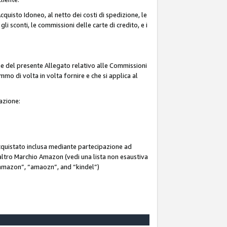
quisto Idoneo, al netto dei costi di spedizione, le
 gli sconti, le commissioni delle carte di credito, e i
ne del presente Allegato relativo alle Commissioni
mmo di volta in volta fornire e che si applica al
iazione:
acquistato inclusa mediante partecipazione ad
i altro Marchio Amazon (vedi una lista non esaustiva
 “ammazon”, “amaozn”, and “kindel”)