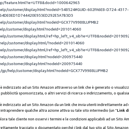
/gp/feature.html?ie=UTF8&docId=1000642963
/help/customer/display.html?nodeId=548524#GUID-602FA6E8-D724-4317
_64DE0ED1D744420E933ED292E5A7B3D3
/help/customer/display.html?nodeId=GCX77V9988LUPMB2
help/customer/display.html?nodeId=201014060
help/customer/display.html/ref=hp_left_v4_sib?ie=UTF8&nodeId=201909
help/customer/display.html/?nodeId=201014060
help/customer/display.html/ref=hp_left_v4_sib?ie=UTF8&nodeId=201909
help/customer/display.html?nodeId=200975440
help/customer/display.html?nodeId=200975440
e/gp/help/customer/display.html?nodeId=GCX77V9988LUPMB2
 è indirizzato ad un Sito Amazon attraverso un link che è generato o visualizz
di pubblicità sponsorizzata, o altri servizi di ricerca o indirizzamento, o qualsi
 è indirizzato ad un Sito Amazon da un link che invia utenti indirettamente a
di intraprendere qualche altra azione attiva su tale sito intermedio (un “
Link d
lora tale cliente non osservi i termini e le condizioni applicabili ad un Sito 
orrettamente tracciato o documentato perché i link dal tuo sito al Sito Ama