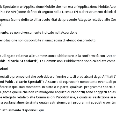
nk Speciale in un'Applicazione Mobile che non era un'Applicazione Mobile Appr
o PA API (come definiti di seguito nella Licenza IP) o altri strumenti di lin
ensa (come definito all'articolo 4(a) del presente Allegato relativo alle Com
e),
mento, se non diversamente indicato nell’Accordo, e
 prenotazione non disponibile in una pagina di elenco dei prodotti.
e Allegato relativo alle Commissioni Pubblicitarie e la conformità con l'
Acco
ubblicitarie Standard
”). Le Commissioni Pubblicitarie sono calcolate com
ozioni
ciali o promozioni che potrebbero fornire a tutti o ad alcuni degli Affiliati
ni Pubblicitarie Speciali
”). A scanso di equivoci (e nonostante eventuali pe
ificare in qualsiasi momento, in tutto o in parte, qualsiasi programma specia
oni (anche quelle che non coinvolgono acquisti di Prodotti) sono soggetti ad 
ente Allegato relativo alle Commissioni Pubblicitarie, e qualsiasi restrizione 
era sostanzialmente simile quale restrizione per i programmi speciali o per l
o attualmente disponibili:
qui