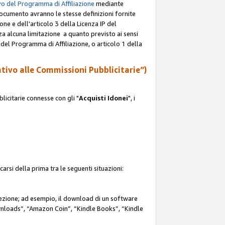
o del Programma di Affiliazione
mediante
documento avranno le stesse definizioni fornite
ione e dell'articolo 3 della Licenza IP del
za alcuna limitazione a quanto previsto ai sensi
P del Programma di Affiliazione, o articolo 1 della
ativo alle Commissioni Pubblicitarie”)
icitarie connesse con gli "
Acquisti Idonei
", i
carsi della prima tra le seguenti situazioni:
rezione; ad esempio, il download di un software
nloads”, “Amazon Coin”, “Kindle Books”, “Kindle