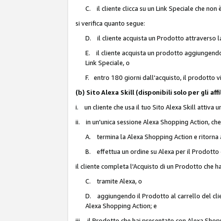
C. il cliente clicca su un Link Speciale che non
si verifica quanto segue:
D. il cliente acquista un Prodotto attraverso l
E. il cliente acquista un prodotto aggiungendo 
Link Speciale, o
F. entro 180 giorni dall'acquisto, il prodotto 
(b) Sito Alexa Skill (disponibili solo per gli 
i. un cliente che usa il tuo Sito Alexa Skill attiva 
ii. in un'unica sessione Alexa Shopping Action, che
A. termina la Alexa Shopping Action e ritorna 
B. effettua un ordine su Alexa per il Prodotto
il cliente completa l'Acquisto di un Prodotto che 
C. tramite Alexa, o
D. aggiungendo il Prodotto al carrello del clie
Alexa Shopping Action; e
iii. il Prodotto che hai presentato con Alexa Shopp