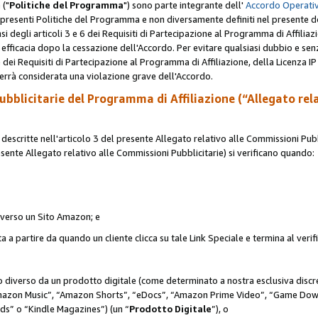
 ("
Politiche del Programma
") sono parte integrante dell'
Accordo Operativ
lle presenti Politiche del Programma e non diversamente definiti nel presente 
sensi degli articoli 3 e 6 dei Requisiti di Partecipazione al Programma di Affiliaz
fficacia dopo la cessazione dell'Accordo. Per evitare qualsiasi dubbio e sen
e dei Requisiti di Partecipazione al Programma di Affiliazione, della Licenza I
errà considerata una violazione grave dell'Accordo.
bblicitarie del Programma di Affiliazione (“Allegato rel
scritte nell'articolo 3 del presente Allegato relativo alle Commissioni Pubbl
resente Allegato relativo alle Commissioni Pubblicitarie) si verificano quando:
o verso un Sito Amazon; e
 a partire da quando un cliente clicca su tale Link Speciale e termina al verifi
to diverso da un prodotto digitale (come determinato a nostra esclusiva disc
“Amazon Music”, “Amazon Shorts”, “eDocs”, “Amazon Prime Video”, “Game Dow
s” o “Kindle Magazines”) (un “
Prodotto Digitale
”), o