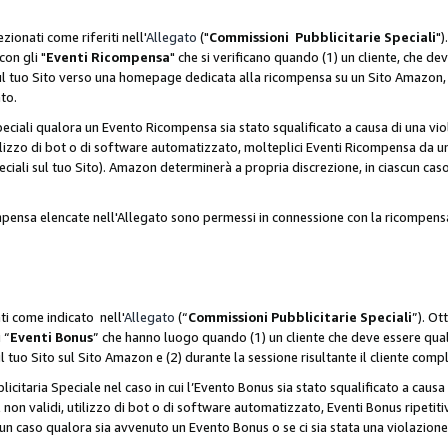
zionati come riferiti nell'
Allegato
("
Commissioni Pubblicitarie Speciali
")
con gli "
Eventi Ricompensa
" che si verificano quando (1) un cliente, che 
 sul tuo Sito verso una homepage dedicata alla ricompensa su un Sito Amazon, e
ato.
iali qualora un Evento Ricompensa sia stato squalificato a causa di una viol
utilizzo di bot o di software automatizzato, molteplici Eventi Ricompensa da u
ciali sul tuo Sito). Amazon determinerà a propria discrezione, in ciascun ca
ompensa elencate nell'Allegato sono permessi in connessione con la ricompen
ti come indicato nell'
Allegato
(“
Commissioni Pubblicitarie Speciali
”). Ot
 “
Eventi Bonus
” che hanno luogo quando (1) un cliente che deve essere qua
ul tuo Sito sul Sito Amazon e (2) durante la sessione risultante il cliente comp
taria Speciale nel caso in cui l’Evento Bonus sia stato squalificato a causa d
 non validi, utilizzo di bot o di software automatizzato, Eventi Bonus ripetitiv
un caso qualora sia avvenuto un Evento Bonus o se ci sia stata una violazion