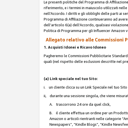
Le presenti politiche del Programma di Affiliazione
riferimento, e i termini in maiuscolo utilizzati ne
nell'Accordo. I diritti e gli obblighi delle parti ai 
Programma di Affiliazione continueranno ad avere e
dell'articolo 6(a) dell'Accordo, qualsiasi violazion
Politica di Programma per gli Influencer Amazon v
Allegato relativo alle Commissioni Pu
1. Acquisti Idonei e Ricavo Idoneo
Pagheremo le Commissioni Pubblicitarie Standard de
quali (nel rispetto delle esclusioni descritte nel p
(a) Link speciale nel tuo Sito:
i. un cliente clicca su un Link Speciale nel tuo Sit
ii, durante una sessione singola, che viene misurata
A. trascorrono 24 ore da quel click,
B. il cliente effettua un ordine per un Prodot
Amazon o articoli rientranti nelle categorie 
Newspapers”, “Kindle Blogs”, “Kindle Newsfeed