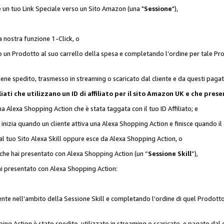
 è un tuo Link Speciale verso un Sito Amazon (una "
Sessione
"),
a nostra funzione 1-Click, o
un Prodotto al suo carrello della spesa e completando l’ordine per tale Prodo
viene spedito, trasmesso in streaming o scaricato dal cliente e da questi paga
affiliati che utilizzano un ID di affiliato per il sito Amazon UK e che p
una Alexa Shopping Action che è stata taggata con il tuo ID Affiliato; e
 inizia quando un cliente attiva una Alexa Shopping Action e finisce quando il 
al tuo Sito Alexa Skill oppure esce da Alexa Shopping Action, o
 che hai presentato con Alexa Shopping Action (un “
Sessione Skill
”),
hai presentato con Alexa Shopping Action:
nte nell'ambito della Sessione Skill e completando l'ordine di quel Prodotto 
ing Action è stato spedito, utilizzato in streaming o scaricato, e pagato dal c