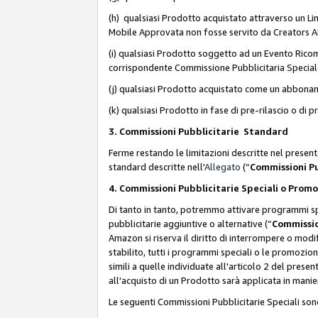
(h) qualsiasi Prodotto acquistato attraverso un Li
Mobile Approvata non fosse servito da Creators API 
(i) qualsiasi Prodotto soggetto ad un Evento Ricomp
corrispondente Commissione Pubblicitaria Special
(j) qualsiasi Prodotto acquistato come un abbona
(k) qualsiasi Prodotto in fase di pre-rilascio o di
3. Commissioni Pubblicitarie Standard
Ferme restando le limitazioni descritte nel present
standard descritte nell'
Allegato
(“
Commissioni P
4. Commissioni Pubblicitarie Speciali o Prom
Di tanto in tanto, potremmo attivare programmi spe
pubblicitarie aggiuntive o alternative (“
Commissio
Amazon si riserva il diritto di interrompere o mod
stabilito, tutti i programmi speciali o le promozi
simili a quelle individuate all'articolo 2 del pres
all'acquisto di un Prodotto sarà applicata in mani
Le seguenti Commissioni Pubblicitarie Speciali son