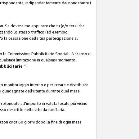
corrispondente, indipendentemente dai nonostante i
on. Se dovessimo appurare che tu (e/o terzi che
zzando lo stesso traffico (ad esempio,
o la cessazione della tua partecipazione al
o le Commissioni Pubblicitarie Speciali. A scanso di
 qualsiasi limitazione in qualsiasi momento.
ubblicitarie
”).
o monitoraggio interno e per creare e distribuire
ali guadagnate dall'utente durante quel mese.
rotondate all'importo in valuta locale più vicino
so descritto nella scheda tariffaria.
azon circa 60 giorni dopo la fine di ogni mese