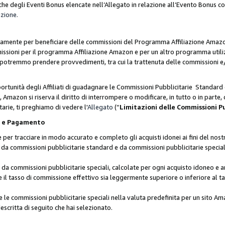
he degli Eventi Bonus elencate nell’Allegato in relazione all’Evento Bonus 
azione.
lusivamente per beneficiare delle commissioni del Programma Affiliazione Amaz
missioni per il programma Affiliazione Amazon e per un altro programma utili
 potremmo prendere provvedimenti, tra cui la trattenuta delle commissioni e/
ortunità degli Affiliati di guadagnare le Commissioni Pubblicitarie Standard 
Amazon si riserva il diritto di interrompere o modificare, in tutto o in parte,
arie, ti preghiamo di vedere l'
Allegato
(“
Limitazioni delle Commissioni P
ie e Pagamento
 tracciare in modo accurato e completo gli acquisti idonei ai fini del nostr
te da commissioni pubblicitarie standard e da commissioni pubblicitarie speci
da commissioni pubblicitarie speciali, calcolate per ogni acquisto idoneo e ar
il tasso di commissione effettivo sia leggermente superiore o inferiore al tas
le commissioni pubblicitarie speciali nella valuta predefinita per un sito Am
escritta di seguito che hai selezionato.