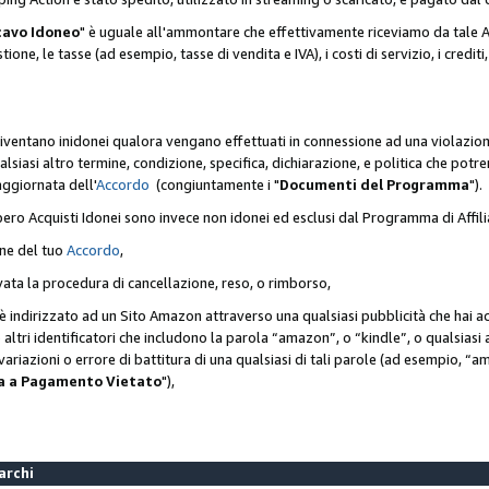
cavo Idoneo
" è uguale all'ammontare che effettivamente riceviamo da tale Ac
one, le tasse (ad esempio, tasse di vendita e IVA), i costi di servizio, i crediti,
diventano inidonei qualora vengano effettuati in connessione ad una violazio
lsiasi altro termine, condizione, specifica, dichiarazione, e politica che potre
aggiornata dell'
Accordo
(congiuntamente i "
Documenti del Programma
").
bero Acquisti Idonei sono invece non idonei ed esclusi dal Programma di Affil
one del tuo
Accordo
,
ivata la procedura di cancellazione, reso, o rimborso,
e è indirizzato ad un Sito Amazon attraverso una qualsiasi pubblicità che hai 
 o altri identificatori che includono la parola “amazon”, o “kindle”, o qualsias
o variazioni o errore di battitura di una qualsiasi di tali parole (ad esempio,
ca a Pagamento Vietato
"),
Marchi