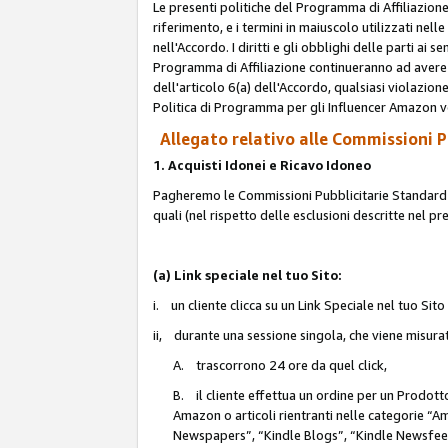
Le presenti politiche del Programma di Affiliazione
riferimento, e i termini in maiuscolo utilizzati ne
nell'Accordo. I diritti e gli obblighi delle parti ai 
Programma di Affiliazione continueranno ad avere e
dell'articolo 6(a) dell'Accordo, qualsiasi violazion
Politica di Programma per gli Influencer Amazon v
Allegato relativo alle Commissioni Pu
1. Acquisti Idonei e Ricavo Idoneo
Pagheremo le Commissioni Pubblicitarie Standard de
quali (nel rispetto delle esclusioni descritte nel p
(a) Link speciale nel tuo Sito:
i. un cliente clicca su un Link Speciale nel tuo Sit
ii, durante una sessione singola, che viene misurata
A. trascorrono 24 ore da quel click,
B. il cliente effettua un ordine per un Prodot
Amazon o articoli rientranti nelle categorie 
Newspapers”, “Kindle Blogs”, “Kindle Newsfeed