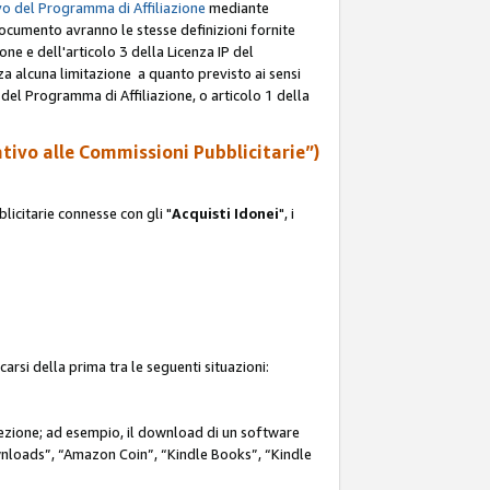
o del Programma di Affiliazione
mediante
documento avranno le stesse definizioni fornite
ione e dell'articolo 3 della Licenza IP del
za alcuna limitazione a quanto previsto ai sensi
P del Programma di Affiliazione, o articolo 1 della
ativo alle Commissioni Pubblicitarie”)
icitarie connesse con gli "
Acquisti Idonei
", i
carsi della prima tra le seguenti situazioni:
rezione; ad esempio, il download di un software
nloads”, “Amazon Coin”, “Kindle Books”, “Kindle