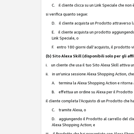
C. il cliente clicca su un Link Speciale che non
si verifica quanto segue:
D. il cliente acquista un Prodotto attraverso l
E. il cliente acquista un prodotto aggiungendo 
Link Speciale, o
F. entro 180 giorni dall'acquisto, il prodotto 
(b) Sito Alexa Skill (disponibili solo per gli 
i. un cliente che usa il tuo Sito Alexa Skill attiva 
ii. in un'unica sessione Alexa Shopping Action, che
A. termina la Alexa Shopping Action e ritorna 
B. effettua un ordine su Alexa per il Prodotto
il cliente completa l'Acquisto di un Prodotto che 
C. tramite Alexa, o
D. aggiungendo il Prodotto al carrello del clie
Alexa Shopping Action; e
iii. il Prodotto che hai presentato con Alexa Shopp