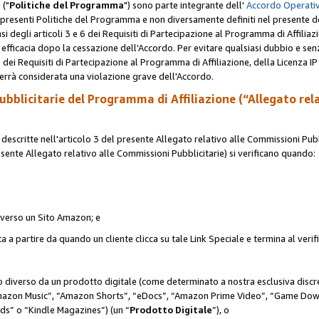
 ("
Politiche del Programma
") sono parte integrante dell'
Accordo Operativ
lle presenti Politiche del Programma e non diversamente definiti nel presente 
sensi degli articoli 3 e 6 dei Requisiti di Partecipazione al Programma di Affiliaz
fficacia dopo la cessazione dell'Accordo. Per evitare qualsiasi dubbio e sen
e dei Requisiti di Partecipazione al Programma di Affiliazione, della Licenza I
errà considerata una violazione grave dell'Accordo.
bblicitarie del Programma di Affiliazione (“Allegato rel
scritte nell'articolo 3 del presente Allegato relativo alle Commissioni Pubbl
resente Allegato relativo alle Commissioni Pubblicitarie) si verificano quando:
o verso un Sito Amazon; e
 a partire da quando un cliente clicca su tale Link Speciale e termina al verifi
to diverso da un prodotto digitale (come determinato a nostra esclusiva disc
“Amazon Music”, “Amazon Shorts”, “eDocs”, “Amazon Prime Video”, “Game Dow
s” o “Kindle Magazines”) (un “
Prodotto Digitale
”), o