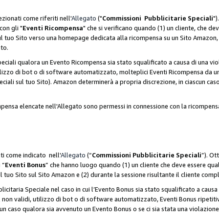
zionati come riferiti nell'
Allegato
("
Commissioni Pubblicitarie Speciali
")
con gli "
Eventi Ricompensa
" che si verificano quando (1) un cliente, che 
 sul tuo Sito verso una homepage dedicata alla ricompensa su un Sito Amazon, e
ato.
iali qualora un Evento Ricompensa sia stato squalificato a causa di una viol
utilizzo di bot o di software automatizzato, molteplici Eventi Ricompensa da u
ciali sul tuo Sito). Amazon determinerà a propria discrezione, in ciascun ca
ompensa elencate nell'Allegato sono permessi in connessione con la ricompen
ti come indicato nell'
Allegato
(“
Commissioni Pubblicitarie Speciali
”). Ot
 “
Eventi Bonus
” che hanno luogo quando (1) un cliente che deve essere qua
ul tuo Sito sul Sito Amazon e (2) durante la sessione risultante il cliente comp
taria Speciale nel caso in cui l’Evento Bonus sia stato squalificato a causa d
 non validi, utilizzo di bot o di software automatizzato, Eventi Bonus ripetitiv
un caso qualora sia avvenuto un Evento Bonus o se ci sia stata una violazion