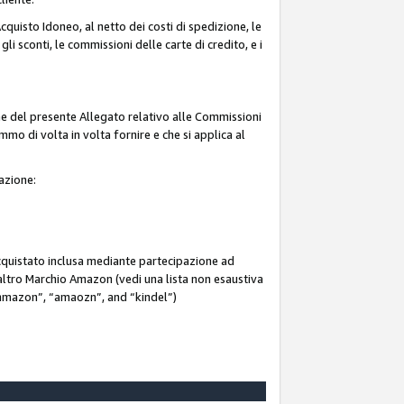
quisto Idoneo, al netto dei costi di spedizione, le
 gli sconti, le commissioni delle carte di credito, e i
ne del presente Allegato relativo alle Commissioni
mmo di volta in volta fornire e che si applica al
iazione:
acquistato inclusa mediante partecipazione ad
i altro Marchio Amazon (vedi una lista non esaustiva
 “ammazon”, “amaozn”, and “kindel”)