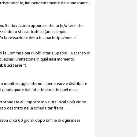
corrispondente, indipendentemente dai nonostante i
on. Se dovessimo appurare che tu (e/o terzi che
zzando lo stesso traffico (ad esempio,
o la cessazione della tua partecipazione al
o le Commissioni Pubblicitarie Speciali. A scanso di
 qualsiasi limitazione in qualsiasi momento.
ubblicitarie
”).
o monitoraggio interno e per creare e distribuire
ali guadagnate dall'utente durante quel mese.
rotondate all'importo in valuta locale più vicino
so descritto nella scheda tariffaria.
azon circa 60 giorni dopo la fine di ogni mese