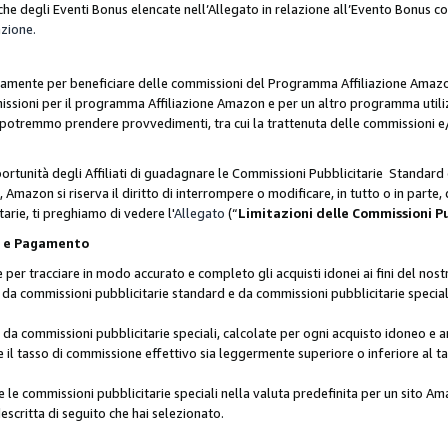
he degli Eventi Bonus elencate nell’Allegato in relazione all’Evento Bonus 
azione.
lusivamente per beneficiare delle commissioni del Programma Affiliazione Amaz
missioni per il programma Affiliazione Amazon e per un altro programma utili
 potremmo prendere provvedimenti, tra cui la trattenuta delle commissioni e/
ortunità degli Affiliati di guadagnare le Commissioni Pubblicitarie Standard 
Amazon si riserva il diritto di interrompere o modificare, in tutto o in parte,
arie, ti preghiamo di vedere l'
Allegato
(“
Limitazioni delle Commissioni P
ie e Pagamento
 tracciare in modo accurato e completo gli acquisti idonei ai fini del nostr
te da commissioni pubblicitarie standard e da commissioni pubblicitarie speci
da commissioni pubblicitarie speciali, calcolate per ogni acquisto idoneo e ar
il tasso di commissione effettivo sia leggermente superiore o inferiore al tas
le commissioni pubblicitarie speciali nella valuta predefinita per un sito Am
escritta di seguito che hai selezionato.