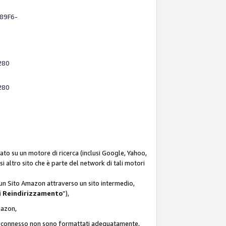
-89F6-
280
280
ato su un motore di ricerca (inclusi Google, Yahoo,
asi altro sito che è parte del network di tali motori
d un Sito Amazon attraverso un sito intermedio,
i Reindirizzamento
”),
Amazon,
zon connesso non sono formattati adeguatamente,