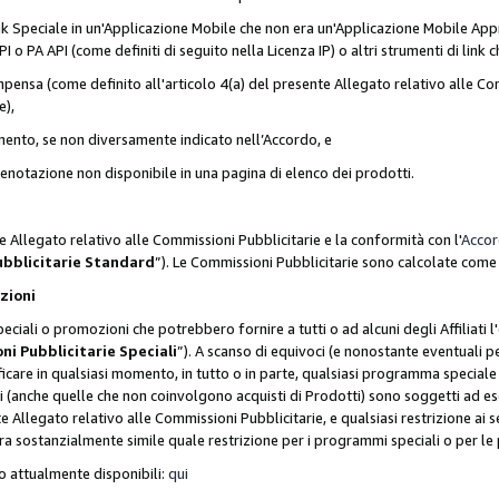
nk Speciale in un'Applicazione Mobile che non era un'Applicazione Mobile Appr
o PA API (come definiti di seguito nella Licenza IP) o altri strumenti di lin
ensa (come definito all'articolo 4(a) del presente Allegato relativo alle Com
e),
mento, se non diversamente indicato nell’Accordo, e
 prenotazione non disponibile in una pagina di elenco dei prodotti.
e Allegato relativo alle Commissioni Pubblicitarie e la conformità con l'
Acco
ubblicitarie Standard
”). Le Commissioni Pubblicitarie sono calcolate com
ozioni
ciali o promozioni che potrebbero fornire a tutti o ad alcuni degli Affiliati
ni Pubblicitarie Speciali
”). A scanso di equivoci (e nonostante eventuali pe
ificare in qualsiasi momento, in tutto o in parte, qualsiasi programma specia
oni (anche quelle che non coinvolgono acquisti di Prodotti) sono soggetti ad 
ente Allegato relativo alle Commissioni Pubblicitarie, e qualsiasi restrizione 
era sostanzialmente simile quale restrizione per i programmi speciali o per l
o attualmente disponibili:
qui