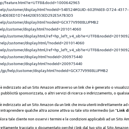
/gp/feature.html?ie=UTF8&docId=1000642963
/help/customer/display.html?nodeId=548524#GUID-602FA6E8-D724-4317
_64DE0ED1D744420E933ED292E5A7B3D3
/help/customer/display.html?nodeId=GCX77V9988LUPMB2
help/customer/display.html?nodeId=201014060
help/customer/display.html/ref=hp_left_v4_sib?ie=UTF8&nodeId=201909
help/customer/display.html/?nodeId=201014060
help/customer/display.html/ref=hp_left_v4_sib?ie=UTF8&nodeId=201909
help/customer/display.html?nodeId=200975440
help/customer/display.html?nodeId=200975440
e/gp/help/customer/display.html?nodeId=GCX77V9988LUPMB2
 è indirizzato ad un Sito Amazon attraverso un link che è generato o visualizz
di pubblicità sponsorizzata, o altri servizi di ricerca o indirizzamento, o qualsi
 è indirizzato ad un Sito Amazon da un link che invia utenti indirettamente a
di intraprendere qualche altra azione attiva su tale sito intermedio (un “
Link d
lora tale cliente non osservi i termini e le condizioni applicabili ad un Sito 
orrettamente tracciato o documentato perché i link dal tuo sito al Sito Ama