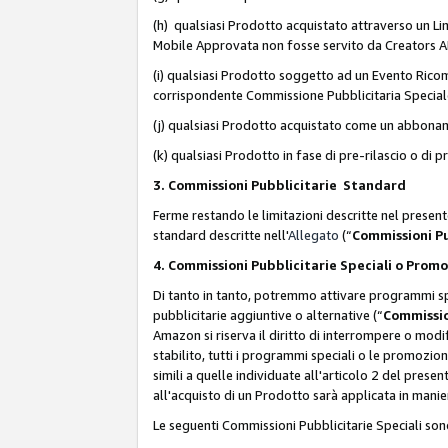
(h) qualsiasi Prodotto acquistato attraverso un Li
Mobile Approvata non fosse servito da Creators API 
(i) qualsiasi Prodotto soggetto ad un Evento Ricomp
corrispondente Commissione Pubblicitaria Special
(j) qualsiasi Prodotto acquistato come un abbona
(k) qualsiasi Prodotto in fase di pre-rilascio o di
3. Commissioni Pubblicitarie Standard
Ferme restando le limitazioni descritte nel present
standard descritte nell'
Allegato
(“
Commissioni P
4. Commissioni Pubblicitarie Speciali o Prom
Di tanto in tanto, potremmo attivare programmi spe
pubblicitarie aggiuntive o alternative (“
Commissio
Amazon si riserva il diritto di interrompere o mod
stabilito, tutti i programmi speciali o le promozi
simili a quelle individuate all'articolo 2 del pres
all'acquisto di un Prodotto sarà applicata in mani
Le seguenti Commissioni Pubblicitarie Speciali son