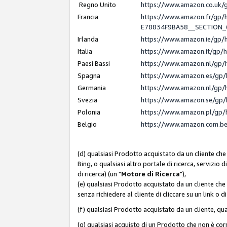
Regno Unito
https://www.amazon.co.uk
Francia
https://www.amazon.fr/gp
E78834F9BA58__SECTION
Irlanda
https://www.amazon.ie/gp
Italia
https://www.amazon.it/gp/
Paesi Bassi
https://www.amazon.nl/gp/
Spagna
https://www.amazon.es/gp/
Germania
https://www.amazon.nl/gp/
Svezia
https://www.amazon.se/gp/
Polonia
https://www.amazon.pl/gp/
Belgio
https://www.amazon.com.b
(d) qualsiasi Prodotto acquistato da un cliente che
Bing, o qualsiasi altro portale di ricerca, servizio 
di ricerca) (un "
Motore di Ricerca
"),
(e) qualsiasi Prodotto acquistato da un cliente che
senza richiedere al cliente di cliccare su un link o 
(f) qualsiasi Prodotto acquistato da un cliente, qua
(g) qualsiasi acquisto di un Prodotto che non è c