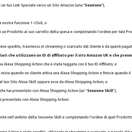
 è un tuo Link Speciale verso un Sito Amazon (una "
Sessione
"),
a nostra funzione 1-Click, o
un Prodotto al suo carrello della spesa e completando l’ordine per tale Prodo
viene spedito, trasmesso in streaming o scaricato dal cliente e da questi paga
affiliati che utilizzano un ID di affiliato per il sito Amazon UK e che p
una Alexa Shopping Action che è stata taggata con il tuo ID Affiliato; e
 inizia quando un cliente attiva una Alexa Shopping Action e finisce quando il 
al tuo Sito Alexa Skill oppure esce da Alexa Shopping Action, o
 che hai presentato con Alexa Shopping Action (un “
Sessione Skill
”),
hai presentato con Alexa Shopping Action:
nte nell'ambito della Sessione Skill e completando l'ordine di quel Prodotto 
ing Action è stato spedito, utilizzato in streaming o scaricato, e pagato dal c