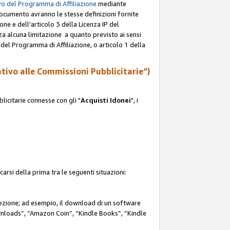
o del Programma di Affiliazione
mediante
documento avranno le stesse definizioni fornite
ione e dell'articolo 3 della Licenza IP del
za alcuna limitazione a quanto previsto ai sensi
P del Programma di Affiliazione, o articolo 1 della
ativo alle Commissioni Pubblicitarie”)
icitarie connesse con gli "
Acquisti Idonei
", i
carsi della prima tra le seguenti situazioni:
rezione; ad esempio, il download di un software
nloads”, “Amazon Coin”, “Kindle Books”, “Kindle