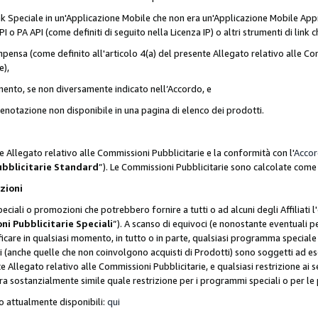
nk Speciale in un'Applicazione Mobile che non era un'Applicazione Mobile Appr
o PA API (come definiti di seguito nella Licenza IP) o altri strumenti di lin
ensa (come definito all'articolo 4(a) del presente Allegato relativo alle Com
e),
mento, se non diversamente indicato nell’Accordo, e
 prenotazione non disponibile in una pagina di elenco dei prodotti.
e Allegato relativo alle Commissioni Pubblicitarie e la conformità con l'
Acco
ubblicitarie Standard
”). Le Commissioni Pubblicitarie sono calcolate com
ozioni
ciali o promozioni che potrebbero fornire a tutti o ad alcuni degli Affiliati
ni Pubblicitarie Speciali
”). A scanso di equivoci (e nonostante eventuali pe
ificare in qualsiasi momento, in tutto o in parte, qualsiasi programma specia
oni (anche quelle che non coinvolgono acquisti di Prodotti) sono soggetti ad 
ente Allegato relativo alle Commissioni Pubblicitarie, e qualsiasi restrizione 
era sostanzialmente simile quale restrizione per i programmi speciali o per l
o attualmente disponibili:
qui