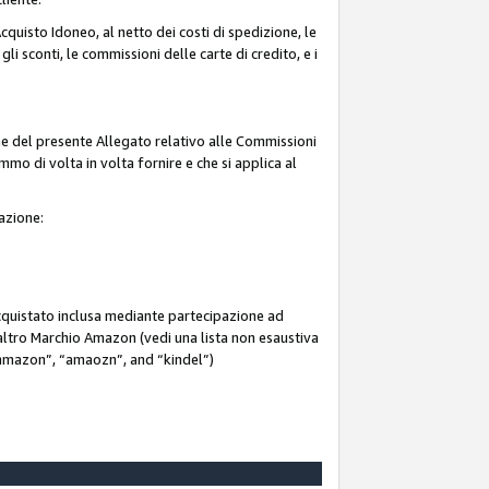
quisto Idoneo, al netto dei costi di spedizione, le
 gli sconti, le commissioni delle carte di credito, e i
ne del presente Allegato relativo alle Commissioni
mmo di volta in volta fornire e che si applica al
iazione:
acquistato inclusa mediante partecipazione ad
i altro Marchio Amazon (vedi una lista non esaustiva
 “ammazon”, “amaozn”, and “kindel”)