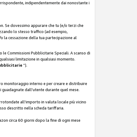
corrispondente, indipendentemente dai nonostante i
on. Se dovessimo appurare che tu (e/o terzi che
zzando lo stesso traffico (ad esempio,
o la cessazione della tua partecipazione al
o le Commissioni Pubblicitarie Speciali. A scanso di
 qualsiasi limitazione in qualsiasi momento.
ubblicitarie
”).
o monitoraggio interno e per creare e distribuire
ali guadagnate dall'utente durante quel mese.
rotondate all'importo in valuta locale più vicino
so descritto nella scheda tariffaria.
azon circa 60 giorni dopo la fine di ogni mese