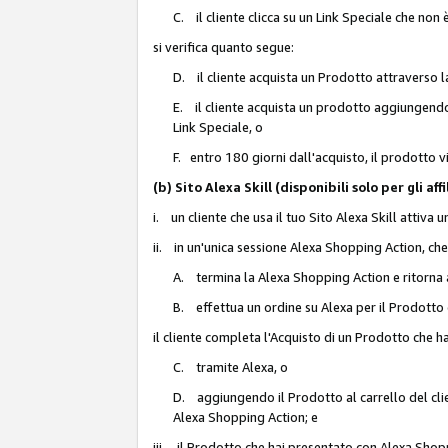
C. il cliente clicca su un Link Speciale che non
si verifica quanto segue:
D. il cliente acquista un Prodotto attraverso l
E. il cliente acquista un prodotto aggiungendo 
Link Speciale, o
F. entro 180 giorni dall'acquisto, il prodotto 
(b) Sito Alexa Skill (disponibili solo per gli 
i. un cliente che usa il tuo Sito Alexa Skill attiva 
ii. in un'unica sessione Alexa Shopping Action, che
A. termina la Alexa Shopping Action e ritorna 
B. effettua un ordine su Alexa per il Prodotto
il cliente completa l'Acquisto di un Prodotto che 
C. tramite Alexa, o
D. aggiungendo il Prodotto al carrello del clie
Alexa Shopping Action; e
iii. il Prodotto che hai presentato con Alexa Shopp