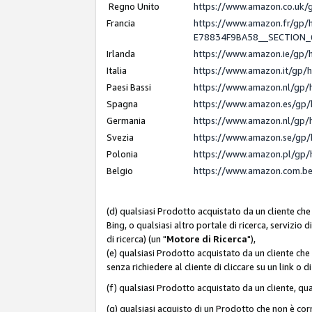
Regno Unito
https://www.amazon.co.uk
Francia
https://www.amazon.fr/gp
E78834F9BA58__SECTION
Irlanda
https://www.amazon.ie/gp
Italia
https://www.amazon.it/gp/
Paesi Bassi
https://www.amazon.nl/gp/
Spagna
https://www.amazon.es/gp/
Germania
https://www.amazon.nl/gp/
Svezia
https://www.amazon.se/gp/
Polonia
https://www.amazon.pl/gp/
Belgio
https://www.amazon.com.b
(d) qualsiasi Prodotto acquistato da un cliente che
Bing, o qualsiasi altro portale di ricerca, servizio 
di ricerca) (un "
Motore di Ricerca
"),
(e) qualsiasi Prodotto acquistato da un cliente che
senza richiedere al cliente di cliccare su un link o 
(f) qualsiasi Prodotto acquistato da un cliente, qua
(g) qualsiasi acquisto di un Prodotto che non è c