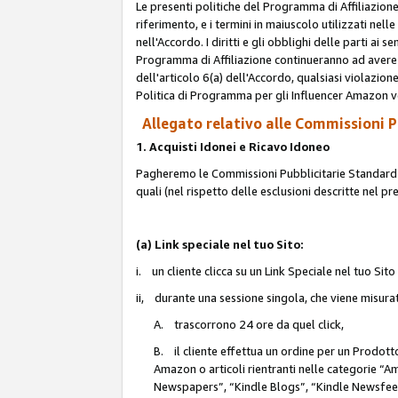
Le presenti politiche del Programma di Affiliazione
riferimento, e i termini in maiuscolo utilizzati ne
nell'Accordo. I diritti e gli obblighi delle parti ai 
Programma di Affiliazione continueranno ad avere e
dell'articolo 6(a) dell'Accordo, qualsiasi violazion
Politica di Programma per gli Influencer Amazon v
Allegato relativo alle Commissioni Pu
1. Acquisti Idonei e Ricavo Idoneo
Pagheremo le Commissioni Pubblicitarie Standard de
quali (nel rispetto delle esclusioni descritte nel p
(a) Link speciale nel tuo Sito:
i. un cliente clicca su un Link Speciale nel tuo Sit
ii, durante una sessione singola, che viene misurata
A. trascorrono 24 ore da quel click,
B. il cliente effettua un ordine per un Prodot
Amazon o articoli rientranti nelle categorie 
Newspapers”, “Kindle Blogs”, “Kindle Newsfeed