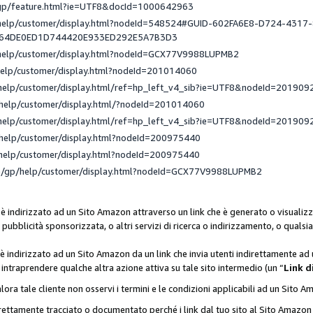
/gp/feature.html?ie=UTF8&docId=1000642963
/help/customer/display.html?nodeId=548524#GUID-602FA6E8-D724-4317
_64DE0ED1D744420E933ED292E5A7B3D3
/help/customer/display.html?nodeId=GCX77V9988LUPMB2
help/customer/display.html?nodeId=201014060
help/customer/display.html/ref=hp_left_v4_sib?ie=UTF8&nodeId=201909
help/customer/display.html/?nodeId=201014060
help/customer/display.html/ref=hp_left_v4_sib?ie=UTF8&nodeId=201909
help/customer/display.html?nodeId=200975440
help/customer/display.html?nodeId=200975440
e/gp/help/customer/display.html?nodeId=GCX77V9988LUPMB2
 è indirizzato ad un Sito Amazon attraverso un link che è generato o visualizz
di pubblicità sponsorizzata, o altri servizi di ricerca o indirizzamento, o qualsi
 è indirizzato ad un Sito Amazon da un link che invia utenti indirettamente a
di intraprendere qualche altra azione attiva su tale sito intermedio (un “
Link d
lora tale cliente non osservi i termini e le condizioni applicabili ad un Sito 
orrettamente tracciato o documentato perché i link dal tuo sito al Sito Ama