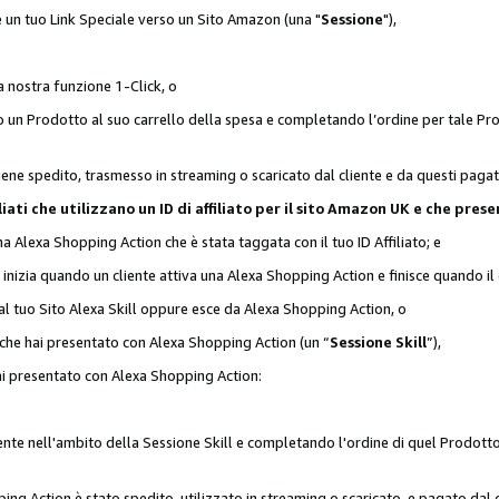
 è un tuo Link Speciale verso un Sito Amazon (una "
Sessione
"),
a nostra funzione 1-Click, o
un Prodotto al suo carrello della spesa e completando l’ordine per tale Prodo
viene spedito, trasmesso in streaming o scaricato dal cliente e da questi paga
affiliati che utilizzano un ID di affiliato per il sito Amazon UK e che p
una Alexa Shopping Action che è stata taggata con il tuo ID Affiliato; e
 inizia quando un cliente attiva una Alexa Shopping Action e finisce quando il 
al tuo Sito Alexa Skill oppure esce da Alexa Shopping Action, o
 che hai presentato con Alexa Shopping Action (un “
Sessione Skill
”),
hai presentato con Alexa Shopping Action:
nte nell'ambito della Sessione Skill e completando l'ordine di quel Prodotto 
ing Action è stato spedito, utilizzato in streaming o scaricato, e pagato dal c