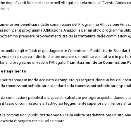
he degli Eventi Bonus elencate nell’Allegato in relazione all’Evento Bonus 
azione.
lusivamente per beneficiare delle commissioni del Programma Affiliazione Amaz
missioni per il programma Affiliazione Amazon e per un altro programma utili
 potremmo prendere provvedimenti, tra cui la trattenuta delle commissioni e/
ortunità degli Affiliati di guadagnare le Commissioni Pubblicitarie Standard 
Amazon si riserva il diritto di interrompere o modificare, in tutto o in parte,
arie, ti preghiamo di vedere l'
Allegato
(“
Limitazioni delle Commissioni P
ie e Pagamento
 tracciare in modo accurato e completo gli acquisti idonei ai fini del nostr
te da commissioni pubblicitarie standard e da commissioni pubblicitarie speci
da commissioni pubblicitarie speciali, calcolate per ogni acquisto idoneo e ar
il tasso di commissione effettivo sia leggermente superiore o inferiore al tas
le commissioni pubblicitarie speciali nella valuta predefinita per un sito Am
escritta di seguito che hai selezionato.