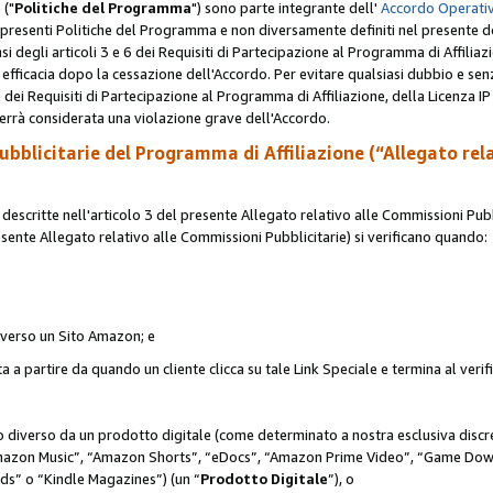
 ("
Politiche del Programma
") sono parte integrante dell'
Accordo Operativ
lle presenti Politiche del Programma e non diversamente definiti nel presente 
sensi degli articoli 3 e 6 dei Requisiti di Partecipazione al Programma di Affiliaz
fficacia dopo la cessazione dell'Accordo. Per evitare qualsiasi dubbio e sen
e dei Requisiti di Partecipazione al Programma di Affiliazione, della Licenza I
errà considerata una violazione grave dell'Accordo.
bblicitarie del Programma di Affiliazione (“Allegato rel
scritte nell'articolo 3 del presente Allegato relativo alle Commissioni Pubbl
resente Allegato relativo alle Commissioni Pubblicitarie) si verificano quando:
o verso un Sito Amazon; e
 a partire da quando un cliente clicca su tale Link Speciale e termina al verifi
to diverso da un prodotto digitale (come determinato a nostra esclusiva disc
“Amazon Music”, “Amazon Shorts”, “eDocs”, “Amazon Prime Video”, “Game Dow
s” o “Kindle Magazines”) (un “
Prodotto Digitale
”), o