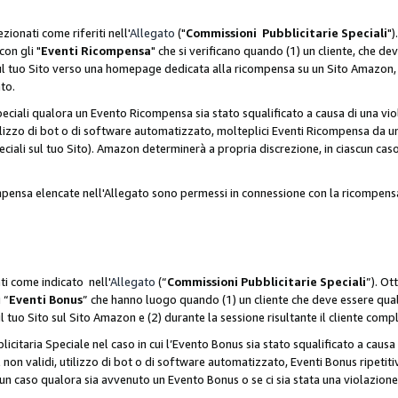
zionati come riferiti nell'
Allegato
("
Commissioni Pubblicitarie Speciali
")
con gli "
Eventi Ricompensa
" che si verificano quando (1) un cliente, che 
 sul tuo Sito verso una homepage dedicata alla ricompensa su un Sito Amazon, e
ato.
iali qualora un Evento Ricompensa sia stato squalificato a causa di una viol
utilizzo di bot o di software automatizzato, molteplici Eventi Ricompensa da u
ciali sul tuo Sito). Amazon determinerà a propria discrezione, in ciascun ca
ompensa elencate nell'Allegato sono permessi in connessione con la ricompen
ti come indicato nell'
Allegato
(“
Commissioni Pubblicitarie Speciali
”). Ot
 “
Eventi Bonus
” che hanno luogo quando (1) un cliente che deve essere qua
ul tuo Sito sul Sito Amazon e (2) durante la sessione risultante il cliente comp
taria Speciale nel caso in cui l’Evento Bonus sia stato squalificato a causa d
 non validi, utilizzo di bot o di software automatizzato, Eventi Bonus ripetitiv
un caso qualora sia avvenuto un Evento Bonus o se ci sia stata una violazion