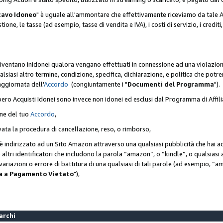
cavo Idoneo
" è uguale all'ammontare che effettivamente riceviamo da tale Ac
one, le tasse (ad esempio, tasse di vendita e IVA), i costi di servizio, i crediti,
diventano inidonei qualora vengano effettuati in connessione ad una violazio
lsiasi altro termine, condizione, specifica, dichiarazione, e politica che potre
aggiornata dell'
Accordo
(congiuntamente i "
Documenti del Programma
").
bero Acquisti Idonei sono invece non idonei ed esclusi dal Programma di Affil
one del tuo
Accordo
,
ivata la procedura di cancellazione, reso, o rimborso,
e è indirizzato ad un Sito Amazon attraverso una qualsiasi pubblicità che hai 
 o altri identificatori che includono la parola “amazon”, o “kindle”, o qualsias
o variazioni o errore di battitura di una qualsiasi di tali parole (ad esempio,
ca a Pagamento Vietato
"),
Marchi