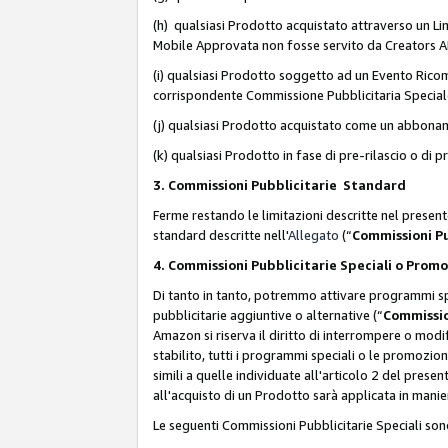
(h) qualsiasi Prodotto acquistato attraverso un Li
Mobile Approvata non fosse servito da Creators API 
(i) qualsiasi Prodotto soggetto ad un Evento Ricomp
corrispondente Commissione Pubblicitaria Special
(j) qualsiasi Prodotto acquistato come un abbona
(k) qualsiasi Prodotto in fase di pre-rilascio o di
3. Commissioni Pubblicitarie Standard
Ferme restando le limitazioni descritte nel present
standard descritte nell'
Allegato
(“
Commissioni P
4. Commissioni Pubblicitarie Speciali o Prom
Di tanto in tanto, potremmo attivare programmi spe
pubblicitarie aggiuntive o alternative (“
Commissio
Amazon si riserva il diritto di interrompere o mod
stabilito, tutti i programmi speciali o le promozi
simili a quelle individuate all'articolo 2 del pres
all'acquisto di un Prodotto sarà applicata in mani
Le seguenti Commissioni Pubblicitarie Speciali son