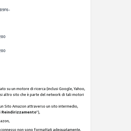
-89F6-
280
280
ato su un motore di ricerca (inclusi Google, Yahoo,
asi altro sito che è parte del network di tali motori
d un Sito Amazon attraverso un sito intermedio,
i Reindirizzamento
”),
Amazon,
zon connesso non sono formattati adeguatamente,