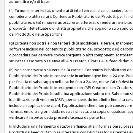
automatico e/o di base.
(f) Tu non (i) interferirai, o tenterai di interferire, in alcuna maniera co
compilerai o utilizzerai il Contenuto Pubblicitario dei Prodotti per fini di
pubblicitarie; o (iii) rimuoverai, oscurerai, altererai, o renderai invisibile, 
proprietà intellettuale o di diritti proprietari, che appaiono su o sono c
dei Prodotti, o nelle Specifiche.
(g) L'utente non potrà e non tenterà di (i) modificare, alterare, manomet
software incluso nel contenuto pubblicitario del prodotto; o (ii) decod
o procedura per derivare codice sorgente o altri componenti sottostan
sicurezza associata o relativa all'API Creator, all'API PA, ai feed di dati 
(h) Non conserverai o salverai nella cache il Contenuto Pubblicitario de
Pubblicitario dei Prodotti consistente in un'immagine fino a 24 ore. Puo
per finalità di salvataggio nella cache fino a 24 ore, ma se fai ciò d
Pubblicitario dei Prodotti interagendo con l'API Creator o con Creator
Pubblicitario dei Prodotti sulla tua applicazione subito do. Salvo non
Identificazione di Amazon (ASIN) per un periodo indefinito fino alla ce
include un'applicazione client, l'applicazione client non può conservare 
fornirai, entro tre giorni dalla nostra richiesta, una copia di qualsiasi ap
verificare il rispetto della presente Licenza da parte tua.
(i) Includerai un riferimento data/ora affianco alle informazioni su prezz
Prodotti dai Feed di Dati, o se interagirai con l'API Creator o Creators 