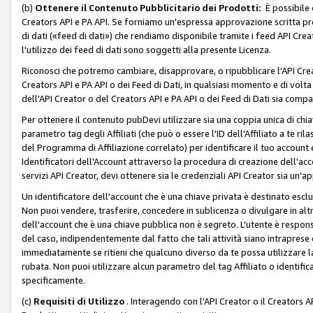
(b)
Ottenere il Contenuto Pubblicitario dei Prodotti:
È possibile 
Creators API e PA API. Se forniamo un'espressa approvazione scritta pre
di dati («feed di dati») che rendiamo disponibile tramite i feed API Creat
l'utilizzo dei feed di dati sono soggetti alla presente Licenza.
Riconosci che potremo cambiare, disapprovare, o ripubblicare l'API Creato
Creators API e PA API o dei Feed di Dati, in qualsiasi momento e di volta i
dell'API Creator o del Creators API e PA API o dei Feed di Dati sia compati
Per ottenere il contenuto pubDevi utilizzare sia una coppia unica di chiav
parametro tag degli Affiliati (che può o essere l'ID dell'Affiliato a te r
del Programma di Affiliazione correlato) per identificare il tuo account e
Identificatori dell'Account attraverso la procedura di creazione dell'acc
servizi API Creator, devi ottenere sia le credenziali API Creator sia un'a
Un identificatore dell'account che è una chiave privata è destinato esc
Non puoi vendere, trasferire, concedere in sublicenza o divulgare in alt
dell'account che è una chiave pubblica non è segreto. L'utente è responsabi
del caso, indipendentemente dal fatto che tali attività siano intraprese 
immediatamente se ritieni che qualcuno diverso da te possa utilizzare la 
rubata. Non puoi utilizzare alcun parametro del tag Affiliato o identif
specificamente.
(c)
Requisiti di Utilizzo
. Interagendo con l'API Creator o il Creators A