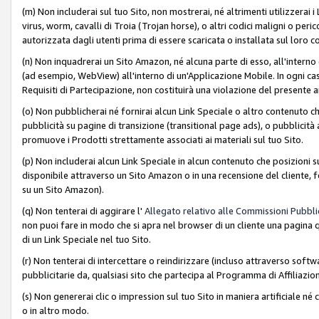
(m) Non includerai sul tuo Sito, non mostrerai, né altrimenti utilizzera
virus, worm, cavalli di Troia (Trojan horse), o altri codici maligni o p
autorizzata dagli utenti prima di essere scaricata o installata sul loro co
(n) Non inquadrerai un Sito Amazon, né alcuna parte di esso, all'interno
(ad esempio, WebView) all'interno di un'Applicazione Mobile. In ogni cas
Requisiti di Partecipazione, non costituirà una violazione del presente a
(o) Non pubblicherai né fornirai alcun Link Speciale o altro contenuto
pubblicità su pagine di transizione (transitional page ads), o pubblicità 
promuove i Prodotti strettamente associati ai materiali sul tuo Sito.
(p) Non includerai alcun Link Speciale in alcun contenuto che posizioni 
disponibile attraverso un Sito Amazon o in una recensione del cliente, fo
su un Sito Amazon).
(q) Non tenterai di aggirare l'
Allegato relativo alle Commissioni Pubblic
non puoi fare in modo che si apra nel browser di un cliente una pagina qu
di un Link Speciale nel tuo Sito.
(r) Non tenterai di intercettare o reindirizzare (incluso attraverso softwa
pubblicitarie da, qualsiasi sito che partecipa al Programma di Affiliazio
(s) Non genererai clic o impression sul tuo Sito in maniera artificiale 
o in altro modo.