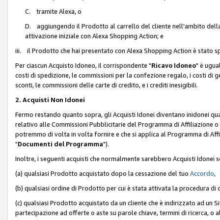
C. tramite Alexa, o
D. aggiungendo il Prodotto al carrello del cliente nell'ambito dell
attivazione iniziale con Alexa Shopping Action; e
iii. il Prodotto che hai presentato con Alexa Shopping Action è stato spe
Per ciascun Acquisto Idoneo, il corrispondente "
Ricavo Idoneo
" è ugua
costi di spedizione, le commissioni per la confezione regalo, i costi di gest
sconti, le commissioni delle carte di credito, e i crediti inesigibili.
2. Acquisti Non Idonei
Fermo restando quanto sopra, gli Acquisti Idonei diventano inidonei qu
relativo alle Commissioni Pubblicitarie del Programma di Affiliazione o di
potremmo di volta in volta fornire e che si applica al Programma di Affil
"
Documenti del Programma
").
Inoltre, i seguenti acquisti che normalmente sarebbero Acquisti Idonei 
(a) qualsiasi Prodotto acquistato dopo la cessazione del tuo
Accordo
,
(b) qualsiasi ordine di Prodotto per cui è stata attivata la procedura di
(c) qualsiasi Prodotto acquistato da un cliente che è indirizzato ad un 
partecipazione ad offerte o aste su parole chiave, termini di ricerca, o a