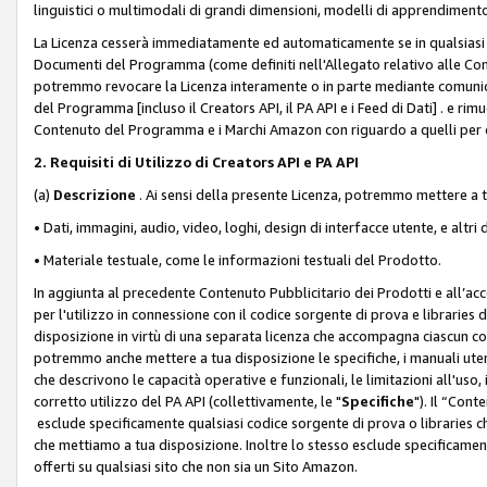
linguistici o multimodali di grandi dimensioni, modelli di apprendiment
La Licenza cesserà immediatamente ed automaticamente se in qualsiasi
Documenti del Programma (come definiti nell'Allegato relativo alle Comm
potremmo revocare la Licenza interamente o in parte mediante comunicaz
del Programma [incluso il Creators API, il PA API e i Feed di Dati] . e r
Contenuto del Programma e i Marchi Amazon con riguardo a quelli per cu
2. Requisiti di Utilizzo di Creators API e PA API
(a)
Descrizione
. Ai sensi della presente Licenza, potremmo mettere a
• Dati, immagini, audio, video, loghi, design di interfacce utente, e altri 
• Materiale testuale, come le informazioni testuali del Prodotto.
In aggiunta al precedente Contenuto Pubblicitario dei Prodotti e all’ac
per l'utilizzo in connessione con il codice sorgente di prova e libraries 
disposizione in virtù di una separata licenza che accompagna ciascun cod
potremmo anche mettere a tua disposizione le specifiche, i manuali utent
che descrivono le capacità operative e funzionali, le limitazioni all'uso, i 
corretto utilizzo del PA API (collettivamente, le "
Specifiche
"). Il “Con
esclude specificamente qualsiasi codice sorgente di prova o libraries ch
che mettiamo a tua disposizione. Inoltre lo stesso esclude specificament
offerti su qualsiasi sito che non sia un Sito Amazon.