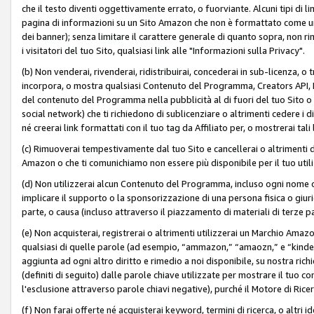
che il testo diventi oggettivamente errato, o fuorviante. Alcuni tipi d
pagina di informazioni su un Sito Amazon che non è formattato come un L
dei banner); senza limitare il carattere generale di quanto sopra, non rimu
i visitatori del tuo Sito, qualsiasi link alle "Informazioni sulla Privacy".
(b) Non venderai, rivenderai, ridistribuirai, concederai in sub-licenza, 
incorpora, o mostra qualsiasi Contenuto del Programma, Creators API, PA A
del contenuto del Programma nella pubblicità al di fuori del tuo Sito o su 
social network) che ti richiedono di sublicenziare o altrimenti cedere i 
né creerai link formattati con il tuo tag da Affiliato per, o mostrerai tali 
(c) Rimuoverai tempestivamente dal tuo Sito e cancellerai o altrimenti
Amazon o che ti comunichiamo non essere più disponibile per il tuo util
(d) Non utilizzerai alcun Contenuto del Programma, incluso ogni nome 
implicare il supporto o la sponsorizzazione di una persona fisica o giur
parte, o causa (incluso attraverso il piazzamento di materiali di terze
(e) Non acquisterai, registrerai o altrimenti utilizzerai un Marchio Amaz
qualsiasi di quelle parole (ad esempio, “ammazon,” “amaozn,” e “kindel,”)
aggiunta ad ogni altro diritto e rimedio a noi disponibile, su nostra rich
(definiti di seguito) dalle parole chiave utilizzate per mostrare il tuo co
l'esclusione attraverso parole chiavi negative), purché il Motore di Ricer
(f) Non farai offerte né acquisterai keyword, termini di ricerca, o altri 