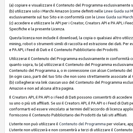
(a) copiare e visualizzare il Contenuto del Programma esclusivamente su
(b) utilizzare solo i Marchi Amazon (come definiti nelle
Linee Guida sui 
esclusivamente sul tuo Sito e in conformità con le
Linee Guida sui March
(c) accedere e utilizzare le API per i Creator, Creators API e PA API, i F
Specifiche e la presente Licenza.
Questa licenza non include il download, la copia o qualsiasi altro utiliz
mining, robot o strumenti simili di raccolta ed estrazione dei dati. Per 
e PA API, i Feed di Dati e il Contenuto Pubblicitario dei Prodotti.
Utilizzerai il Contenuto del Programma esclusivamente in conformità con
quanto sopra, tu (a) utilizzerai il Contenuto del Programma esclusivamen
Contenuto del Programma a, o in connessione con alcun Contenuto del P
(in ogni caso, parti del tuo Sito che non sono strettamente associate a
(b) collegherai via link ciascun uso del Contenuto del Programma esclus
Amazon e non ad alcuna altra pagina.
Il Creators API, il PA API o i Feed di Dati possono consentirti di accedere 
su uno o più siti affiliati. Se usi il Creators API, il PA API o i Feed di Dati
conformarti ed essere vincolato ai termini dell'accordo di licenza applicab
forniscono il Contenuto Pubblicitario dei Prodotti da tali siti affiliati.
L'utente non può utilizzare il
Contenuto del Programma
per violare, app
L'utente non utilizzerà e non consentirà a terzi di utilizzare il Conten