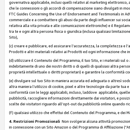
governativa applicabile, inclusi quelli relativi al marketing elettronico, 
che le connessioni o gli accordi di compensazione siano divulgati in mo
FTC Guides Concerning the Use of Endorsement and Testimonials in Adve
commerciale e a combattere gli abusi da parte degli influencer sui soci
relativa alla vita privata e alle comunicazioni elettroniche) e il Rego
tra te e ogni altra persona fisica o giuridica (inclusa qualsiasi limitazion
Sito),
(c) creare e pubblicare, ed assicurare l'accuratezza, la completezza e l'a
Prodotti e altri materiali relativi ai Prodotti ed ogni informazione che in
(d) utilizzare il Contenuto del Programma, il tuo Sito, e i materiali sul 
indebitamente di uno dei nostri diritti o di quelli di qualsiasi altra persona 
proprietà intellettuale o diritti proprietari) e garantire la conformità co
(e) divulgare sul tuo Sito in maniera accurata ed adeguata o altresì soddi
altra maniera l’utilizzo di cookie, pixel e altre tecnologie da parte tua e di
conformità con le leggi applicabili, incluso, laddove applicabile, quelle t
pubblicità, raccogliere informazioni direttamente dai visitatori, e posiz
scelte dei visitatori riguardo all’opt-out da pubblicità online quando ri
(f) qualsiasi utilizzo che effettui del Contenuto del Programma, e dei 
4. Restrizioni Promozionali
Non svolgerai alcuna attività promozionale
in connessione con un Sito Amazon o del Programma di Affiliazione (“At