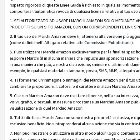
rispetto rigoroso di queste Linee Guida è richiesto in qualsiasi momento
comporterà l'automatica revoca di qualsiasi licenza relativa al tuo us
1. SEI AUTORIZZATO AD USARE I MARCHI AMAZON SOLO MEDIANTE VISU
PRODOTTI SU UN SITO AMAZON, CON UN CORRISPONDENTE LINK SPE
2. Il tuo uso dei Marchi Amazon deve (i) attenersi alla versione più agg
(come definiti nell'
Allegato relativo alle Commissioni Pubblicitarie
).
3. Puoi utilizzare i Marchi Amazon esclusivamente per la finalità speci
esporre i Marchi (i) in alcuna maniera che implichi una sponsorizzazione o 
in una maniera che può, a nostra discrezione, sminuire o altrimenti dann
esempio, in qualsiasi materiale stampato, posta, SMS, MMS, allegato ad 
4. Ti forniremo un'immagine o immagini dei Marchi Amazon per il tuo ut
cambiare le proporzioni, il colore, o il carattere di alcun Marchio Am
5. Ciascun Marchio Amazon deve risultare di per sé, nella sua interezza
visivi, grafici, o testuali. In nessuna circostanza un Marchio Amazon può
visualizzazione di quel Marchio Amazon.
6. Tutti i diritti sui Marchi Amazon sono nostra proprietà esclusiva, e
esclusivo beneficio. Non intraprenderai alcuna azione che sia in contrasto 
7. Non puoi mostrare o utilizzare in altro modo alcun logo o contenuti cr
speciale, a meno che tu non abbia ottenuto da quel venditore o fornitore