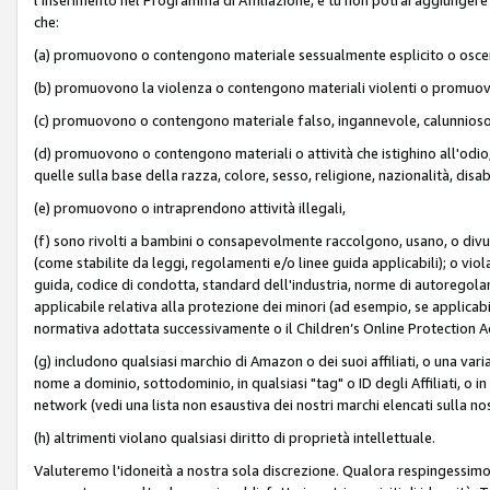
che:
(a) promuovono o contengono materiale sessualmente esplicito o osc
(b) promuovono la violenza o contengono materiali violenti o promuov
(c) promuovono o contengono materiale falso, ingannevole, calunnioso
(d) promuovono o contengono materiali o attività che istighino all'odio, m
quelle sulla base della razza, colore, sesso, religione, nazionalità, disa
(e) promuovono o intraprendono attività illegali,
(f) sono rivolti a bambini o consapevolmente raccolgono, usano, o divulg
(come stabilite da leggi, regolamenti e/o linee guida applicabili); o vi
guida, codice di condotta, standard dell'industria, norme di autoregolame
applicabile relativa alla protezione dei minori (ad esempio, se applicabi
normativa adottata successivamente o il Children’s Online Protection Ac
(g) includono qualsiasi marchio di Amazon o dei suoi affiliati, o una varia
nome a dominio, sottodominio, in qualsiasi "tag" o ID degli Affiliati, o in
network (vedi una lista non esaustiva dei nostri marchi elencati sulla no
(h) altrimenti violano qualsiasi diritto di proprietà intellettuale.
Valuteremo l'idoneità a nostra sola discrezione. Qualora respingessimo l