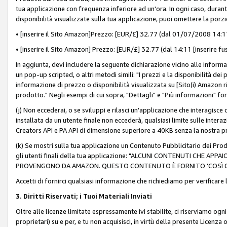
tua applicazione con frequenza inferiore ad un'ora. In ogni caso, durante
disponibilità visualizzate sulla tua applicazione, puoi omettere la porz
• [inserire il Sito Amazon]Prezzo: [EUR/£] 32.77 (dal 01/07/2008 14:11 
• [inserire il Sito Amazon] Prezzo: [EUR/£] 32.77 (dal 14:11 [inserire fu
In aggiunta, devi includere la seguente dichiarazione vicino alle informa
un pop-up scripted, o altri metodi simili: "I prezzi e la disponibilità de
informazione di prezzo o disponibilità visualizzata su [Sito(i) Amazon ri
prodotto." Negli esempi di cui sopra, "Dettagli" e "Più informazioni" fo
(j) Non eccederai, o se sviluppi e rilasci un'applicazione che interagisce
installata da un utente finale non eccederà, qualsiasi limite sulle interazi
Creators API e PA API di dimensione superiore a 40KB senza la nostra p
(k) Se mostri sulla tua applicazione un Contenuto Pubblicitario dei Prodo
gli utenti finali della tua applicazione: "ALCUNI CONTENUTI CHE AP
PROVENGONO DA AMAZON. QUESTO CONTENUTO È FORNITO 'COSÌ CO
Accetti di fornirci qualsiasi informazione che richiediamo per verificare
3. Diritti Riservati; i Tuoi Materiali Inviati
Oltre alle licenze limitate espressamente ivi stabilite, ci riserviamo ogni dir
proprietari) su e per, e tu non acquisisci, in virtù della presente Licenza