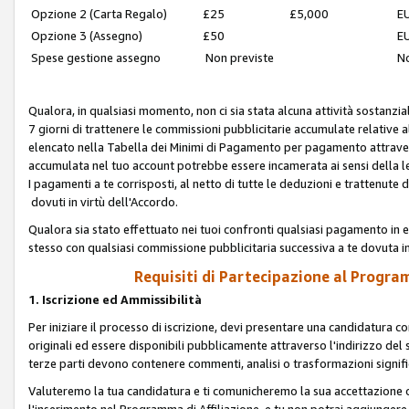
Opzione 2 (Carta Regalo)
£25
£5,000
EU
Opzione 3 (Assegno)
£50
EU
Spese gestione assegno
Non previste
No
Qualora, in qualsiasi momento, non ci sia stata alcuna attività sostanzial
7 giorni di trattenere le commissioni pubblicitarie accumulate relative
elencato nella Tabella dei Minimi di Pagamento per pagamento attrave
accumulata nel tuo account potrebbe essere incamerata ai sensi della leg
I pagamenti a te corrisposti, al netto di tutte le deduzioni e trattenut
dovuti in virtù dell'Accordo.
Qualora sia stato effettuato nei tuoi confronti qualsiasi pagamento in e
stesso con qualsiasi commissione pubblicitaria successiva a te dovuta in
Requisiti di Partecipazione al Program
1. Iscrizione ed Ammissibilità
Per iniziare il processo di iscrizione, devi presentare una candidatura 
originali ed essere disponibili pubblicamente attraverso l'indirizzo del s
terze parti devono contenere commenti, analisi o trasformazioni significat
Valuteremo la tua candidatura e ti comunicheremo la sua accettazione o r
l'inserimento nel Programma di Affiliazione, e tu non potrai aggiungere 