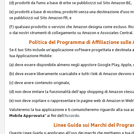
(d) prodotti da fumo a base di erbe se pubblicizzi sul Sito Amazon BE,
(e) prodotti a base di nicotina, prodotti senza una destinazione d'uso m
se pubblicizzi sul Sito Amazon FR, e
(f) qualsiasi prodotto o servizio che Amazon designa come escluso. Rice
o dai nostri strumenti di collegamento su Amazon e Associates Central.
Politica del Programma di Affiliazione sulle A
Se il tuo Sito include un'applicazione software progettata e destinata all'u
tua Applicazione Mobile:
(a) deve essere disponibile almeno negli appstore Google Play, Apple
(b) deve essere liberamente scaricabile e tutti i link di Amazon devono 
(c) deve avere contenuto originale,
(d) non deve imitare la funzionalità dell'app shopping di Amazon stess
(e) non deve ospitare o rappresentare le pagine web di Amazon in We
Valuteremo la tua applicazione e ti comunicheremo riguardo alla sua acc
Mobile Approvata
" ai fini dell'
Accordo
.
Linee Guida sui Marchi del Program
Queste Linee Guida si applicano all'uso dei marchi che mettiamo a tua