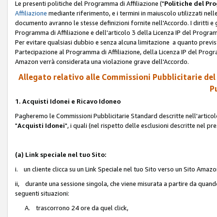
Le presenti politiche del Programma di Affiliazione ("
Politiche del P
Affiliazione
mediante riferimento, e i termini in maiuscolo utilizzati ne
documento avranno le stesse definizioni fornite nell'Accordo. I diritti e gl
Programma di Affiliazione e dell'articolo 3 della Licenza IP del Progra
Per evitare qualsiasi dubbio e senza alcuna limitazione a quanto previsto 
Partecipazione al Programma di Affiliazione, della Licenza IP del Progra
Amazon verrà considerata una violazione grave dell'Accordo.
Allegato relativo alle Commissioni Pubblicitarie del
Pu
1. Acquisti Idonei e Ricavo Idoneo
Pagheremo le Commissioni Pubblicitarie Standard descritte nell'articolo
"
Acquisti Idonei
", i quali (nel rispetto delle esclusioni descritte nel 
(a) Link speciale nel tuo Sito:
i. un cliente clicca su un Link Speciale nel tuo Sito verso un Sito Amazo
ii, durante una sessione singola, che viene misurata a partire da quando u
seguenti situazioni:
A. trascorrono 24 ore da quel click,