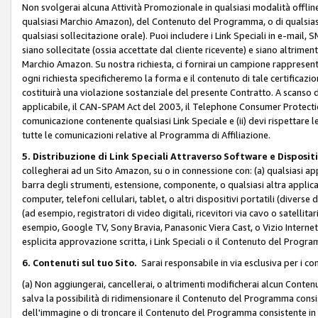
Non svolgerai alcuna Attività Promozionale in qualsiasi modalità offline, a
qualsiasi Marchio Amazon), del Contenuto del Programma, o di qualsiasi
qualsiasi sollecitazione orale). Puoi includere i Link Speciali in e-mail, 
siano sollecitate (ossia accettate dal cliente ricevente) e siano altriment
Marchio Amazon. Su nostra richiesta, ci fornirai un campione rappresentati
ogni richiesta specificheremo la forma e il contenuto di tale certificazi
costituirà una violazione sostanziale del presente Contratto. A scanso di 
applicabile, il CAN-SPAM Act del 2003, il Telephone Consumer Protection 
comunicazione contenente qualsiasi Link Speciale e (ii) devi rispettare l
tutte le comunicazioni relative al Programma di Affiliazione.
5. Distribuzione di Link Speciali Attraverso Software e Disposit
collegherai ad un Sito Amazon, su o in connessione con: (a) qualsiasi a
barra degli strumenti, estensione, componente, o qualsiasi altra applicazi
computer, telefoni cellulari, tablet, o altri dispositivi portatili (divers
(ad esempio, registratori di video digitali, ricevitori via cavo o satellitar
esempio, Google TV, Sony Bravia, Panasonic Viera Cast, o Vizio Internet 
esplicita approvazione scritta, i Link Speciali o il Contenuto del Pro
6. Contenuti sul tuo Sito.
Sarai responsabile in via esclusiva per i con
(a) Non aggiungerai, cancellerai, o altrimenti modificherai alcun Conte
salva la possibilità di ridimensionare il Contenuto del Programma consi
dell'immagine o di troncare il Contenuto del Programma consistente in un