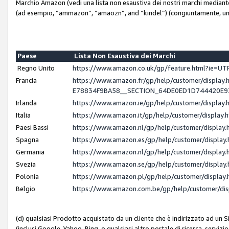
Marchio Amazon (vedi una lista non esaustiva dei nostri marchi mediante i 
(ad esempio, “ammazon”, “amaozn”, and “kindel”) (congiuntamente, un
Paese
Lista Non Esaustiva dei Marchi
Regno Unito
https://www.amazon.co.uk/gp/feature.html?ie=
Francia
https://www.amazon.fr/gp/help/customer/displ
E78834F9BA58__SECTION_64DE0ED1D744420E
Irlanda
https://www.amazon.ie/gp/help/customer/displ
Italia
https://www.amazon.it/gp/help/customer/displa
Paesi Bassi
https://www.amazon.nl/gp/help/customer/displa
Spagna
https://www.amazon.es/gp/help/customer/displa
Germania
https://www.amazon.nl/gp/help/customer/displa
Svezia
https://www.amazon.se/gp/help/customer/displa
Polonia
https://www.amazon.pl/gp/help/customer/displa
Belgio
https://www.amazon.com.be/gp/help/customer/d
(d) qualsiasi Prodotto acquistato da un cliente che è indirizzato ad un 
(inclusi Google, Yahoo, Bing, o qualsiasi altro portale di ricerca, servizio