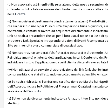
(t) Non esporrai o altrimenti utilizzerai alcuno delle nostre recensioni de
ottenuto un link a tale recensione del cliente o valutazione a stelle attra
nella
Licenza
.
(u) Non acquisterai direttamente o indirettamente alcun(i) Prodotto(i) o
che sia per il tuo uso o per l'uso di un'altra persona fisica o giuridica, e
contraenti, o contatti di lavoro ad acquistare direttamente o indirett
Link Speciali, a prescindere che sia per il loro uso, il tuo uso o l'uso di 
attraverso Link Speciali o intraprenderai azioni di Eventi Ricompensa per
Sito per rivendita o uso commerciale di qualsiasi tipo.
(v) Non coprirai, nasconderai, falsificherai, o oscurerai in altro modo l'U
Reindirizzamento) o l'utente dell'applicazione in cui il Contenuto del
individuare il sito o l'applicazione da cui il cliente clicca attraverso ta
(w) Non utilizzerai un servizio di abbreviazione dei link (link shortening
comprensibile che stai effettuando un collegamento ad un Sito Amazo
(x) Su nostra richiesta, ci fornirai una certificazione scritta che hai r
dell'Accordo, incluse le Politiche del Programma). Qualsiasi mancata co
violazione dell'
Accordo
.
(y) Salvo non sia diversamente indicato da Amazon, il tuo Sito non deve 
alerting).