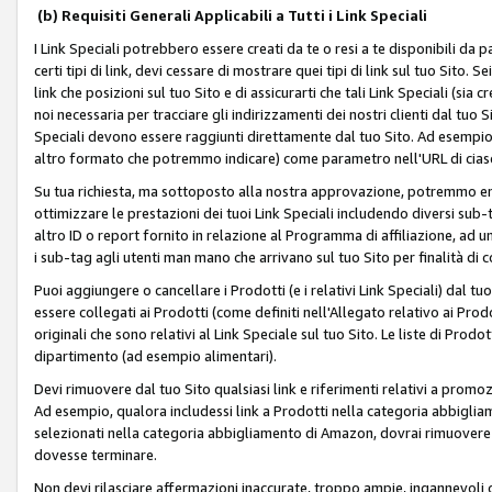
(b) Requisiti Generali Applicabili a Tutti i Link Speciali
I Link Speciali potrebbero essere creati da te o resi a te disponibili da 
certi tipi di link, devi cessare di mostrare quei tipi di link sul tuo Sito. 
link che posizioni sul tuo Sito e di assicurarti che tali Link Speciali (sia
noi necessaria per tracciare gli indirizzamenti dei nostri clienti dal tuo Sit
Speciali devono essere raggiunti direttamente dal tuo Sito. Ad esempio,
altro formato che potremmo indicare) come parametro nell'URL di ciasc
Su tua richiesta, ma sottoposto alla nostra approvazione, potremmo emet
ottimizzare le prestazioni dei tuoi Link Speciali includendo diversi sub-t
altro ID o report fornito in relazione al Programma di affiliazione, ad
i sub-tag agli utenti man mano che arrivano sul tuo Sito per finalità di 
Puoi aggiungere o cancellare i Prodotti (e i relativi Link Speciali) dal 
essere collegati ai Prodotti (come definiti nell'Allegato relativo ai Prodo
originali che sono relativi al Link Speciale sul tuo Sito. Le liste di Prod
dipartimento (ad esempio alimentari).
Devi rimuovere dal tuo Sito qualsiasi link e riferimenti relativi a prom
Ad esempio, qualora includessi link a Prodotti nella categoria abbigli
selezionati nella categoria abbigliamento di Amazon, dovrai rimuover
dovesse terminare.
Non devi rilasciare affermazioni inaccurate, troppo ampie, ingannevoli 