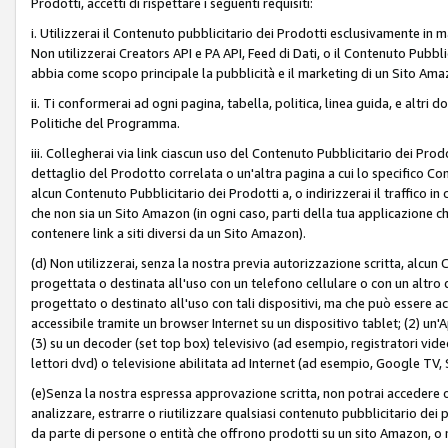
Prodotti, accetti di rispettare i seguenti requisiti:
i. Utilizzerai il Contenuto pubblicitario dei Prodotti esclusivamente in m
Non utilizzerai Creators API e PA API, Feed di Dati, o il Contenuto Pubbli
abbia come scopo principale la pubblicità e il marketing di un Sito Amaz
ii. Ti conformerai ad ogni pagina, tabella, politica, linea guida, e altri d
Politiche del Programma.
iii. Collegherai via link ciascun uso del Contenuto Pubblicitario dei Pr
dettaglio del Prodotto correlata o un'altra pagina a cui lo specifico Con
alcun Contenuto Pubblicitario dei Prodotti a, o indirizzerai il traffico i
che non sia un Sito Amazon (in ogni caso, parti della tua applicazione
contenere link a siti diversi da un Sito Amazon).
(d) Non utilizzerai, senza la nostra previa autorizzazione scritta, alcun
progettata o destinata all'uso con un telefono cellulare o con un altro d
progettato o destinato all'uso con tali dispositivi, ma che può essere acc
accessibile tramite un browser Internet su un dispositivo tablet; (2) u
(3) su un decoder (set top box) televisivo (ad esempio, registratori video d
lettori dvd) o televisione abilitata ad Internet (ad esempio, Google TV,
(e)Senza la nostra espressa approvazione scritta, non potrai accedere o u
analizzare, estrarre o riutilizzare qualsiasi contenuto pubblicitario dei
da parte di persone o entità che offrono prodotti su un sito Amazon, o