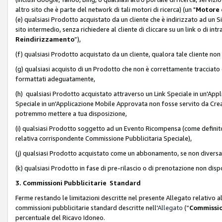
altro sito che è parte del network di tali motori di ricerca) (un "
Motore 
(e) qualsiasi Prodotto acquistato da un cliente che è indirizzato ad un 
sito intermedio, senza richiedere al cliente di cliccare su un link o di in
Reindirizzamento
”),
(f) qualsiasi Prodotto acquistato da un cliente, qualora tale cliente non
(g) qualsiasi acquisto di un Prodotto che non è correttamente tracciat
formattati adeguatamente,
(h) qualsiasi Prodotto acquistato attraverso un Link Speciale in un'App
Speciale in un'Applicazione Mobile Approvata non fosse servito da Creator
potremmo mettere a tua disposizione,
(i) qualsiasi Prodotto soggetto ad un Evento Ricompensa (come definito a
relativa corrispondente Commissione Pubblicitaria Speciale),
(j) qualsiasi Prodotto acquistato come un abbonamento, se non divers
(k) qualsiasi Prodotto in fase di pre-rilascio o di prenotazione non disp
3. Commissioni Pubblicitarie Standard
Ferme restando le limitazioni descritte nel presente Allegato relativo a
commissioni pubblicitarie standard descritte nell'
Allegato
(“
Commissio
percentuale del Ricavo Idoneo.