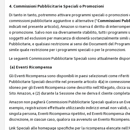
4. Commissioni Pubblicitarie Speciali o Promozioni
Di tanto in tanto, potremmo attivare programmi speciali o promozioni ch
commissioni pubblicitarie aggiuntive o alternative (“
Commissioni Pubbl
indicati nel presente articolo), Amazon si riserva il diritto di interrom
o promozione. Salvo non sia diversamente stabilito, tutti i programmi s
soggetti ad esclusioni per mancanza di idoneità sostanzialmente simili a
Pubblicitarie, e qualsiasi restrizione ai sensi dei Documenti del Progr
simile quale restrizione per i programmi speciali o per le promozioni.
Le seguenti Commissioni Pubblicitarie Speciali sono attualmente disponi
(a) Eventi Ricompensa
Gli Eventi Ricompensa sono disponibili in paesi selezionati come riferiti 
Pubblicitarie Speciali descritte nel presente articolo 4(a) in connessione 
idoneo per gli Eventi Ricompensa come descritto nell'Allegato, clicca 
Sito Amazon, e (2) durante la Sessione che ne deriva il cliente completa
Amazon non pagherà Commissioni Pubblicitarie Speciali qualora un Event
esempio, registrazioni effettuate utilizzando indirizzi email non validi
singola persona, Eventi Ricompensa ripetitivi, ed Eventi Ricompensa che
discrezione, in ciascun caso, qualora sia avvenuto un Evento Ricompensa
Link Speciali alle homepage specifiche per la ricompensa elencate nel