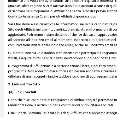
momento una volta che avrai soddisfatto i nostri requisiti di idoneità. 
qualsiasi altra ragione o 2) disattivassimo il tuo account a causa di qua
di rientrare nel Programma di Affiliazione senza la nostra previa autor
Contatto Assistenza Clienti per gli Affiliati disponibile
qui
.
Sarà tuo dovere assicurarti che le informazioni nella tua candidatura pe
Sito degli Affiliati, incluso il tuo indirizzo email, altre informazioni di
aggiornate. Potremmo inviare delle notifiche (se del caso), approvazioni
all'Accordo all'indirizzo email al momento associato al tuo account del
comunicazioni inviate a tale indirizzo email, anche se l'indirizzo email 
Qualora tu non sia un cittadino statunitense che partecipa al Programma
fiscali, eseguirai tutti i servizi in virtù dell'Accordo fuori dagli Stati Uniti
Il Programma di Affiliazione è a partecipazione libera, e noi forniamo sul S
programma. Non abbiamo mai autorizzato nessun soggetto a fornire servi
diffidare di simili soggetti (anche laddove cerchino di appropriarsi del
2. Link sul Tuo Sito
(a) Link Speciali
Dopo che ti sei candidato al Programma di Affiliazione, ti è permesso mos
rendicontazione, e accumulo delle commissioni pubblicitarie accurati.
I Link Speciali devono utilizzare l'ID degli Affiliati che ti abbiamo asseg