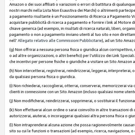
Amazon o dei suoi affiliati o variazioni o errori di battitura di qualunqu
nostri marchi nella Lista Non Esaustiva dei Marchi) o altrimenti partecipe
a pagamento risultante è un Posizionamento di Ricerca a Pagamento Vie
acquistare pubblicità di ricerca a pagamento e fornire i link al Motore di 
chiave generica (ad esempio, in risultati di ricerca naturali, liberi, organ
pagamento o non a pagamento inviano utenti al tuo sito e non direttam
nell'
Allegato relativo alle Commissioni Pubblicitarie
), ad un Sito Amaz
(g) Non offrirai a nessuna persona fisica o giuridica alcun corrispettivo, 
o ad altre organizzazioni, o altri benefici) per l'utilizzo dei Link Spe
che incentivi per persone fisiche o giuridiche a visitare un Sito Amazon a
(h) Non intercetterai, registrerai, reindirizzerai, leggerai, interpreterai
da qualsiasi persona fisica o giuridica.
(i) Non richiederai, raccoglierai, otterrai, conserverai, memorizzerai via 
clienti in connessione con un Sito Amazon (incluso qualsiasi nome utent
(j) Non modificherai, reindirizzerai, sopprimerai, o sostituirai il funzio
(k) Non effettuerai alcun ordine o sarai coinvolto in altre transazioni di
autorizzerai, aiuterai, o incoraggerai qualsiasi altra persona fisica o giu
(l) Non intraprenderai alcuna azione che possa ragionevolmente causare 
sito su cui le funzioni o transazioni (ad esempio, ricerca, navigazione, 