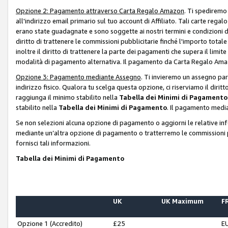
Opzione 2: Pagamento attraverso Carta Regalo Amazon
. Ti spediremo
all'indirizzo email primario sul tuo account di Affiliato. Tali carte rega
erano state guadagnate e sono soggette ai nostri termini e condizioni de
diritto di trattenere le commissioni pubblicitarie finché l'importo tota
inoltre il diritto di trattenere la parte dei pagamenti che supera il lim
modalità di pagamento alternativa. Il pagamento da Carta Regalo Amazo
Opzione 3: Pagamento mediante Assegno
. Ti invieremo un assegno par
indirizzo fisico. Qualora tu scelga questa opzione, ci riserviamo il diri
raggiunga il minimo stabilito nella
Tabella dei Minimi di Pagamento
stabilito nella
Tabella dei Minimi di Pagamento
. Il pagamento media
Se non selezioni alcuna opzione di pagamento o aggiorni le relative in
mediante un’altra opzione di pagamento o tratterremo le commissioni p
fornisci tali informazioni.
Tabella dei Minimi di Pagamento
UK
UK Maximum
FR
Opzione 1 (Accredito)
£25
E