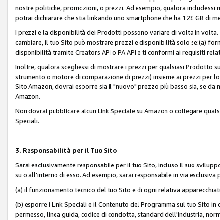
nostre politiche, promozioni, o prezzi. Ad esempio, qualora includessi
potrai dichiarare che stia linkando uno smartphone che ha 128 GB di m
I prezzi e la disponibilità dei Prodotti possono variare di volta in volta
cambiare, il tuo Sito può mostrare prezzi e disponibilità solo se:(a) fornia
disponibilità tramite Creators API o PA API e ti conformi ai requisiti rela
Inoltre, qualora scegliessi di mostrare i prezzi per qualsiasi Prodotto su
strumento o motore di comparazione di prezzi) insieme ai prezzi per lo s
Sito Amazon, dovrai esporre sia il "nuovo" prezzo più basso sia, se da noi
Amazon.
Non dovrai pubblicare alcun Link Speciale su Amazon o collegare qualsia
Speciali.
3. Responsabilità per il Tuo Sito
Sarai esclusivamente responsabile per il tuo Sito, incluso il suo svilu
su o all'interno di esso. Ad esempio, sarai responsabile in via esclusiva 
(a) il funzionamento tecnico del tuo Sito e di ogni relativa apparecchia
(b) esporre i Link Speciali e il Contenuto del Programma sul tuo Sito in 
permesso, linea guida, codice di condotta, standard dell'industria, norme