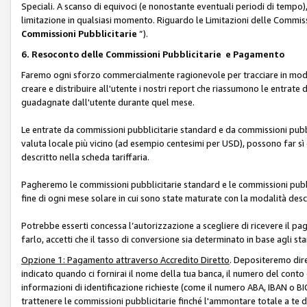
Speciali. A scanso di equivoci (e nonostante eventuali periodi di tempo), 
limitazione in qualsiasi momento. Riguardo le Limitazioni delle Commissi
Commissioni Pubblicitarie
”).
6. Resoconto delle Commissioni Pubblicitarie e Pagamento
Faremo ogni sforzo commercialmente ragionevole per tracciare in modo a
creare e distribuire all'utente i nostri report che riassumono le entrate
guadagnate dall'utente durante quel mese.
Le entrate da commissioni pubblicitarie standard e da commissioni pubbl
valuta locale più vicino (ad esempio centesimi per USD), possono far sì 
descritto nella scheda tariffaria.
Pagheremo le commissioni pubblicitarie standard e le commissioni pubbli
fine di ogni mese solare in cui sono state maturate con la modalità descr
Potrebbe esserti concessa l’autorizzazione a scegliere di ricevere il pa
farlo, accetti che il tasso di conversione sia determinato in base agli s
Opzione 1: Pagamento attraverso Accredito Diretto
. Depositeremo dir
indicato quando ci fornirai il nome della tua banca, il numero del conto
informazioni di identificazione richieste (come il numero ABA, IBAN o BIC,
trattenere le commissioni pubblicitarie finché l'ammontare totale a te 