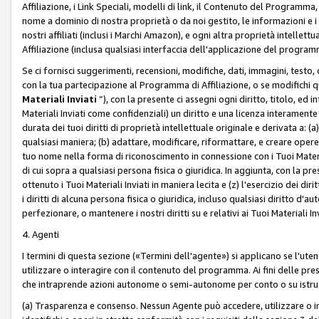
Affiliazione, i Link Speciali, modelli di link, il Contenuto del Programma,
nome a dominio di nostra proprietà o da noi gestito, le informazioni e i ma
nostri affiliati (inclusi i Marchi Amazon), e ogni altra proprietà intell
Affiliazione (inclusa qualsiasi interfaccia dell'applicazione del programm
Se ci fornisci suggerimenti, recensioni, modifiche, dati, immagini, test
con la tua partecipazione al Programma di Affiliazione, o se modifichi 
Materiali Inviati
”), con la presente ci assegni ogni diritto, titolo, ed i
Materiali Inviati come confidenziali) un diritto e una licenza interament
durata dei tuoi diritti di proprietà intellettuale originale e derivata a: (a)
qualsiasi maniera; (b) adattare, modificare, riformattare, e creare opere de
tuo nome nella forma di riconoscimento in connessione con i Tuoi Materiali
di cui sopra a qualsiasi persona fisica o giuridica. In aggiunta, con la pre
ottenuto i Tuoi Materiali Inviati in maniera lecita e (z) l'esercizio dei diri
i diritti di alcuna persona fisica o giuridica, incluso qualsiasi diritto d
perfezionare, o mantenere i nostri diritti su e relativi ai Tuoi Materiali In
4. Agenti
I termini di questa sezione («Termini dell'agente») si applicano se l'uten
utilizzare o interagire con il contenuto del programma. Ai fini delle pre
che intraprende azioni autonome o semi-autonome per conto o su istruzi
(a) Trasparenza e consenso. Nessun Agente può accedere, utilizzare o 