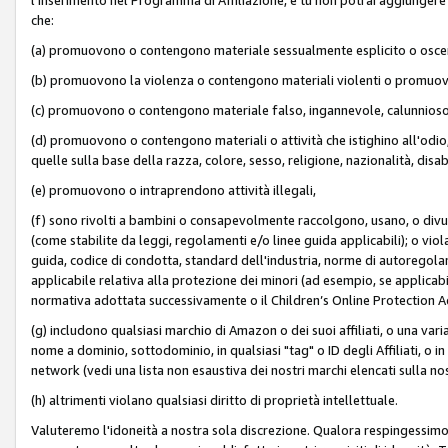
che:
(a) promuovono o contengono materiale sessualmente esplicito o osc
(b) promuovono la violenza o contengono materiali violenti o promuov
(c) promuovono o contengono materiale falso, ingannevole, calunnioso
(d) promuovono o contengono materiali o attività che istighino all'odio, m
quelle sulla base della razza, colore, sesso, religione, nazionalità, disa
(e) promuovono o intraprendono attività illegali,
(f) sono rivolti a bambini o consapevolmente raccolgono, usano, o divulg
(come stabilite da leggi, regolamenti e/o linee guida applicabili); o vi
guida, codice di condotta, standard dell'industria, norme di autoregolame
applicabile relativa alla protezione dei minori (ad esempio, se applicabi
normativa adottata successivamente o il Children’s Online Protection Ac
(g) includono qualsiasi marchio di Amazon o dei suoi affiliati, o una varia
nome a dominio, sottodominio, in qualsiasi "tag" o ID degli Affiliati, o in
network (vedi una lista non esaustiva dei nostri marchi elencati sulla no
(h) altrimenti violano qualsiasi diritto di proprietà intellettuale.
Valuteremo l'idoneità a nostra sola discrezione. Qualora respingessimo l