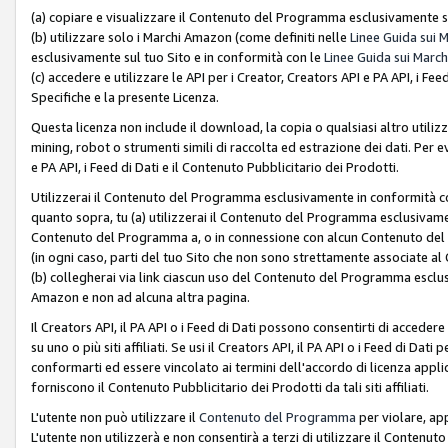
(a) copiare e visualizzare il Contenuto del Programma esclusivamente su
(b) utilizzare solo i Marchi Amazon (come definiti nelle
Linee Guida sui 
esclusivamente sul tuo Sito e in conformità con le
Linee Guida sui March
(c) accedere e utilizzare le API per i Creator, Creators API e PA API, i F
Specifiche e la presente Licenza.
Questa licenza non include il download, la copia o qualsiasi altro utiliz
mining, robot o strumenti simili di raccolta ed estrazione dei dati. Per 
e PA API, i Feed di Dati e il Contenuto Pubblicitario dei Prodotti.
Utilizzerai il Contenuto del Programma esclusivamente in conformità con
quanto sopra, tu (a) utilizzerai il Contenuto del Programma esclusivamen
Contenuto del Programma a, o in connessione con alcun Contenuto del P
(in ogni caso, parti del tuo Sito che non sono strettamente associate a
(b) collegherai via link ciascun uso del Contenuto del Programma esclus
Amazon e non ad alcuna altra pagina.
Il Creators API, il PA API o i Feed di Dati possono consentirti di accedere 
su uno o più siti affiliati. Se usi il Creators API, il PA API o i Feed di Dati
conformarti ed essere vincolato ai termini dell'accordo di licenza applicab
forniscono il Contenuto Pubblicitario dei Prodotti da tali siti affiliati.
L'utente non può utilizzare il
Contenuto del Programma
per violare, app
L'utente non utilizzerà e non consentirà a terzi di utilizzare il Conten