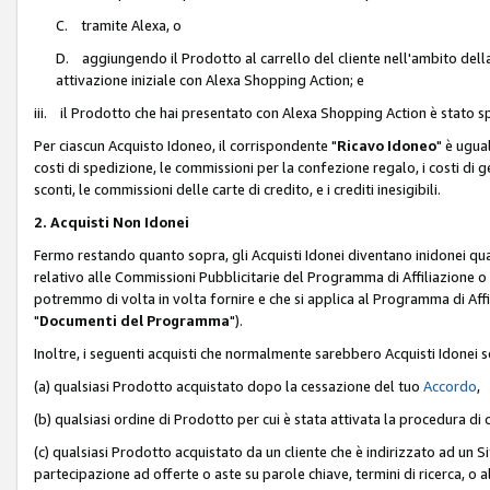
C. tramite Alexa, o
D. aggiungendo il Prodotto al carrello del cliente nell'ambito dell
attivazione iniziale con Alexa Shopping Action; e
iii. il Prodotto che hai presentato con Alexa Shopping Action è stato spe
Per ciascun Acquisto Idoneo, il corrispondente "
Ricavo Idoneo
" è ugua
costi di spedizione, le commissioni per la confezione regalo, i costi di gest
sconti, le commissioni delle carte di credito, e i crediti inesigibili.
2. Acquisti Non Idonei
Fermo restando quanto sopra, gli Acquisti Idonei diventano inidonei qu
relativo alle Commissioni Pubblicitarie del Programma di Affiliazione o di
potremmo di volta in volta fornire e che si applica al Programma di Affil
"
Documenti del Programma
").
Inoltre, i seguenti acquisti che normalmente sarebbero Acquisti Idonei 
(a) qualsiasi Prodotto acquistato dopo la cessazione del tuo
Accordo
,
(b) qualsiasi ordine di Prodotto per cui è stata attivata la procedura di
(c) qualsiasi Prodotto acquistato da un cliente che è indirizzato ad un 
partecipazione ad offerte o aste su parole chiave, termini di ricerca, o a