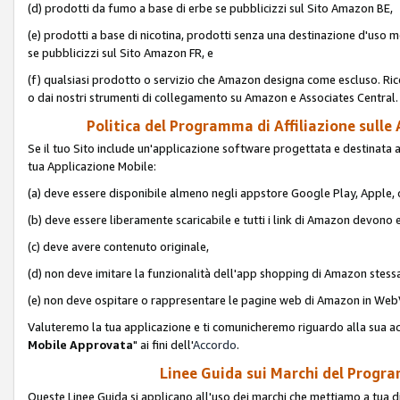
(d) prodotti da fumo a base di erbe se pubblicizzi sul Sito Amazon BE,
(e) prodotti a base di nicotina, prodotti senza una destinazione d'uso m
se pubblicizzi sul Sito Amazon FR, e
(f) qualsiasi prodotto o servizio che Amazon designa come escluso. Rice
o dai nostri strumenti di collegamento su Amazon e Associates Central.
Politica del Programma di Affiliazione sulle A
Se il tuo Sito include un'applicazione software progettata e destinata all'u
tua Applicazione Mobile:
(a) deve essere disponibile almeno negli appstore Google Play, Apple
(b) deve essere liberamente scaricabile e tutti i link di Amazon devono 
(c) deve avere contenuto originale,
(d) non deve imitare la funzionalità dell'app shopping di Amazon stess
(e) non deve ospitare o rappresentare le pagine web di Amazon in We
Valuteremo la tua applicazione e ti comunicheremo riguardo alla sua acc
Mobile Approvata
" ai fini dell'
Accordo
.
Linee Guida sui Marchi del Program
Queste Linee Guida si applicano all'uso dei marchi che mettiamo a tua