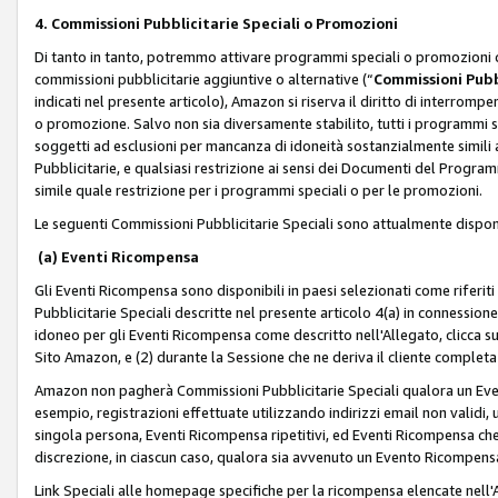
4. Commissioni Pubblicitarie Speciali o Promozioni
Di tanto in tanto, potremmo attivare programmi speciali o promozioni ch
commissioni pubblicitarie aggiuntive o alternative (“
Commissioni Pubbl
indicati nel presente articolo), Amazon si riserva il diritto di interrom
o promozione. Salvo non sia diversamente stabilito, tutti i programmi s
soggetti ad esclusioni per mancanza di idoneità sostanzialmente simili a
Pubblicitarie, e qualsiasi restrizione ai sensi dei Documenti del Progr
simile quale restrizione per i programmi speciali o per le promozioni.
Le seguenti Commissioni Pubblicitarie Speciali sono attualmente disponi
(a) Eventi Ricompensa
Gli Eventi Ricompensa sono disponibili in paesi selezionati come riferiti 
Pubblicitarie Speciali descritte nel presente articolo 4(a) in connessione 
idoneo per gli Eventi Ricompensa come descritto nell'Allegato, clicca 
Sito Amazon, e (2) durante la Sessione che ne deriva il cliente completa
Amazon non pagherà Commissioni Pubblicitarie Speciali qualora un Event
esempio, registrazioni effettuate utilizzando indirizzi email non validi
singola persona, Eventi Ricompensa ripetitivi, ed Eventi Ricompensa che
discrezione, in ciascun caso, qualora sia avvenuto un Evento Ricompensa
Link Speciali alle homepage specifiche per la ricompensa elencate nel