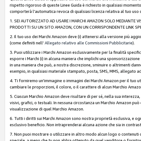
rispetto rigoroso di queste Linee Guida è richiesto in qualsiasi momento
comporterà l'automatica revoca di qualsiasi licenza relativa al tuo us
1. SEI AUTORIZZATO AD USARE I MARCHI AMAZON SOLO MEDIANTE VISU
PRODOTTI SU UN SITO AMAZON, CON UN CORRISPONDENTE LINK SPE
2. Il tuo uso dei Marchi Amazon deve (i) attenersi alla versione più agg
(come definiti nell'
Allegato relativo alle Commissioni Pubblicitarie
).
3. Puoi utilizzare i Marchi Amazon esclusivamente per la finalità speci
esporre i Marchi (i) in alcuna maniera che implichi una sponsorizzazione o 
in una maniera che può, a nostra discrezione, sminuire o altrimenti dann
esempio, in qualsiasi materiale stampato, posta, SMS, MMS, allegato ad 
4. Ti forniremo un'immagine o immagini dei Marchi Amazon per il tuo ut
cambiare le proporzioni, il colore, o il carattere di alcun Marchio Am
5. Ciascun Marchio Amazon deve risultare di per sé, nella sua interezza
visivi, grafici, o testuali. In nessuna circostanza un Marchio Amazon può
visualizzazione di quel Marchio Amazon.
6. Tutti i diritti sui Marchi Amazon sono nostra proprietà esclusiva, e
esclusivo beneficio. Non intraprenderai alcuna azione che sia in contrasto 
7. Non puoi mostrare o utilizzare in altro modo alcun logo o contenuti cr
speciale, a meno che tu non abbia ottenuto da quel venditore o fornitore