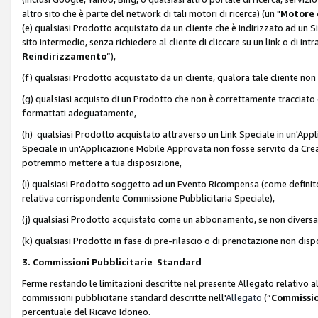
altro sito che è parte del network di tali motori di ricerca) (un "
Motore 
(e) qualsiasi Prodotto acquistato da un cliente che è indirizzato ad un 
sito intermedio, senza richiedere al cliente di cliccare su un link o di in
Reindirizzamento
”),
(f) qualsiasi Prodotto acquistato da un cliente, qualora tale cliente non
(g) qualsiasi acquisto di un Prodotto che non è correttamente tracciat
formattati adeguatamente,
(h) qualsiasi Prodotto acquistato attraverso un Link Speciale in un'App
Speciale in un'Applicazione Mobile Approvata non fosse servito da Creator
potremmo mettere a tua disposizione,
(i) qualsiasi Prodotto soggetto ad un Evento Ricompensa (come definito a
relativa corrispondente Commissione Pubblicitaria Speciale),
(j) qualsiasi Prodotto acquistato come un abbonamento, se non divers
(k) qualsiasi Prodotto in fase di pre-rilascio o di prenotazione non disp
3. Commissioni Pubblicitarie Standard
Ferme restando le limitazioni descritte nel presente Allegato relativo a
commissioni pubblicitarie standard descritte nell'
Allegato
(“
Commissio
percentuale del Ricavo Idoneo.