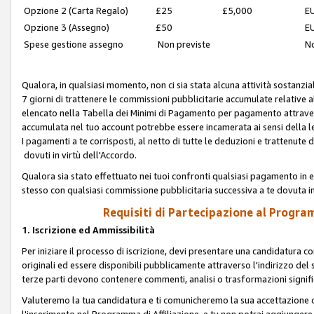
Opzione 2 (Carta Regalo)
£25
£5,000
EU
Opzione 3 (Assegno)
£50
EU
Spese gestione assegno
Non previste
No
Qualora, in qualsiasi momento, non ci sia stata alcuna attività sostanzial
7 giorni di trattenere le commissioni pubblicitarie accumulate relative
elencato nella Tabella dei Minimi di Pagamento per pagamento attrave
accumulata nel tuo account potrebbe essere incamerata ai sensi della leg
I pagamenti a te corrisposti, al netto di tutte le deduzioni e trattenut
dovuti in virtù dell'Accordo.
Qualora sia stato effettuato nei tuoi confronti qualsiasi pagamento in e
stesso con qualsiasi commissione pubblicitaria successiva a te dovuta in
Requisiti di Partecipazione al Program
1. Iscrizione ed Ammissibilità
Per iniziare il processo di iscrizione, devi presentare una candidatura 
originali ed essere disponibili pubblicamente attraverso l'indirizzo del s
terze parti devono contenere commenti, analisi o trasformazioni significat
Valuteremo la tua candidatura e ti comunicheremo la sua accettazione o r
l'inserimento nel Programma di Affiliazione, e tu non potrai aggiungere 