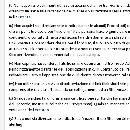
(t) Non esporrai o altrimenti utilizzerai alcuno delle nostre recensioni de
ottenuto un link a tale recensione del cliente o valutazione a stelle attra
nella
Licenza
.
(u) Non acquisterai direttamente o indirettamente alcun(i) Prodotto(i) o
che sia per il tuo uso o per l'uso di un'altra persona fisica o giuridica, e
contraenti, o contatti di lavoro ad acquistare direttamente o indirett
Link Speciali, a prescindere che sia per il loro uso, il tuo uso o l'uso di 
attraverso Link Speciali o intraprenderai azioni di Eventi Ricompensa per
Sito per rivendita o uso commerciale di qualsiasi tipo.
(v) Non coprirai, nasconderai, falsificherai, o oscurerai in altro modo l'U
Reindirizzamento) o l'utente dell'applicazione in cui il Contenuto del
individuare il sito o l'applicazione da cui il cliente clicca attraverso ta
(w) Non utilizzerai un servizio di abbreviazione dei link (link shortening
comprensibile che stai effettuando un collegamento ad un Sito Amazo
(x) Su nostra richiesta, ci fornirai una certificazione scritta che hai r
dell'Accordo, incluse le Politiche del Programma). Qualsiasi mancata co
violazione dell'
Accordo
.
(y) Salvo non sia diversamente indicato da Amazon, il tuo Sito non deve 
alerting).