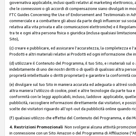
governativa applicabile, inclusi quelli relativi al marketing elettronico, 
che le connessioni o gli accordi di compensazione siano divulgati in mo
FTC Guides Concerning the Use of Endorsement and Testimonials in Adve
commerciale e a combattere gli abusi da parte degli influencer sui soci
relativa alla vita privata e alle comunicazioni elettroniche) e il Rego
tra te e ogni altra persona fisica o giuridica (inclusa qualsiasi limitazion
Sito),
(c) creare e pubblicare, ed assicurare l'accuratezza, la completezza e l'a
Prodotti e altri materiali relativi ai Prodotti ed ogni informazione che in
(d) utilizzare il Contenuto del Programma, il tuo Sito, e i materiali sul 
indebitamente di uno dei nostri diritti o di quelli di qualsiasi altra persona 
proprietà intellettuale o diritti proprietari) e garantire la conformità co
(e) divulgare sul tuo Sito in maniera accurata ed adeguata o altresì soddi
altra maniera l’utilizzo di cookie, pixel e altre tecnologie da parte tua e di
conformità con le leggi applicabili, incluso, laddove applicabile, quelle t
pubblicità, raccogliere informazioni direttamente dai visitatori, e posiz
scelte dei visitatori riguardo all’opt-out da pubblicità online quando ri
(f) qualsiasi utilizzo che effettui del Contenuto del Programma, e dei 
4. Restrizioni Promozionali
Non svolgerai alcuna attività promozionale
in connessione con un Sito Amazon o del Programma di Affiliazione (“At