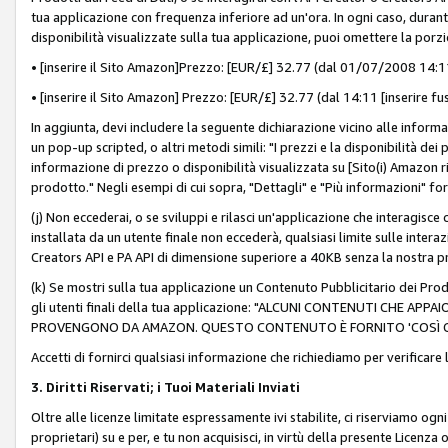
tua applicazione con frequenza inferiore ad un'ora. In ogni caso, durante
disponibilità visualizzate sulla tua applicazione, puoi omettere la porz
• [inserire il Sito Amazon]Prezzo: [EUR/£] 32.77 (dal 01/07/2008 14:11 
• [inserire il Sito Amazon] Prezzo: [EUR/£] 32.77 (dal 14:11 [inserire fu
In aggiunta, devi includere la seguente dichiarazione vicino alle informa
un pop-up scripted, o altri metodi simili: "I prezzi e la disponibilità de
informazione di prezzo o disponibilità visualizzata su [Sito(i) Amazon ri
prodotto." Negli esempi di cui sopra, "Dettagli" e "Più informazioni" fo
(j) Non eccederai, o se sviluppi e rilasci un'applicazione che interagisce
installata da un utente finale non eccederà, qualsiasi limite sulle interazi
Creators API e PA API di dimensione superiore a 40KB senza la nostra p
(k) Se mostri sulla tua applicazione un Contenuto Pubblicitario dei Prodo
gli utenti finali della tua applicazione: "ALCUNI CONTENUTI CHE AP
PROVENGONO DA AMAZON. QUESTO CONTENUTO È FORNITO 'COSÌ CO
Accetti di fornirci qualsiasi informazione che richiediamo per verificare
3. Diritti Riservati; i Tuoi Materiali Inviati
Oltre alle licenze limitate espressamente ivi stabilite, ci riserviamo ogni dir
proprietari) su e per, e tu non acquisisci, in virtù della presente Licenza