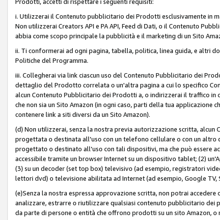
Prodotti, accetti di rispettare i seguenti requisiti:
i. Utilizzerai il Contenuto pubblicitario dei Prodotti esclusivamente in m
Non utilizzerai Creators API e PA API, Feed di Dati, o il Contenuto Pubbli
abbia come scopo principale la pubblicità e il marketing di un Sito Amaz
ii. Ti conformerai ad ogni pagina, tabella, politica, linea guida, e altri d
Politiche del Programma.
iii. Collegherai via link ciascun uso del Contenuto Pubblicitario dei Pr
dettaglio del Prodotto correlata o un'altra pagina a cui lo specifico Con
alcun Contenuto Pubblicitario dei Prodotti a, o indirizzerai il traffico i
che non sia un Sito Amazon (in ogni caso, parti della tua applicazione
contenere link a siti diversi da un Sito Amazon).
(d) Non utilizzerai, senza la nostra previa autorizzazione scritta, alcun
progettata o destinata all'uso con un telefono cellulare o con un altro d
progettato o destinato all'uso con tali dispositivi, ma che può essere acc
accessibile tramite un browser Internet su un dispositivo tablet; (2) u
(3) su un decoder (set top box) televisivo (ad esempio, registratori video d
lettori dvd) o televisione abilitata ad Internet (ad esempio, Google TV,
(e)Senza la nostra espressa approvazione scritta, non potrai accedere o u
analizzare, estrarre o riutilizzare qualsiasi contenuto pubblicitario dei
da parte di persone o entità che offrono prodotti su un sito Amazon, o