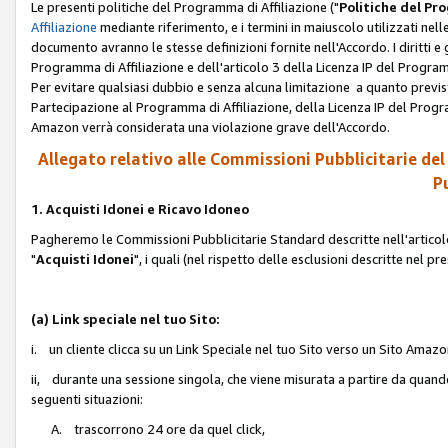
Le presenti politiche del Programma di Affiliazione ("
Politiche del P
Affiliazione
mediante riferimento, e i termini in maiuscolo utilizzati ne
documento avranno le stesse definizioni fornite nell'Accordo. I diritti e gl
Programma di Affiliazione e dell'articolo 3 della Licenza IP del Progra
Per evitare qualsiasi dubbio e senza alcuna limitazione a quanto previsto 
Partecipazione al Programma di Affiliazione, della Licenza IP del Progra
Amazon verrà considerata una violazione grave dell'Accordo.
Allegato relativo alle Commissioni Pubblicitarie del
Pu
1. Acquisti Idonei e Ricavo Idoneo
Pagheremo le Commissioni Pubblicitarie Standard descritte nell'articolo
"
Acquisti Idonei
", i quali (nel rispetto delle esclusioni descritte nel 
(a) Link speciale nel tuo Sito:
i. un cliente clicca su un Link Speciale nel tuo Sito verso un Sito Amazo
ii, durante una sessione singola, che viene misurata a partire da quando u
seguenti situazioni:
A. trascorrono 24 ore da quel click,