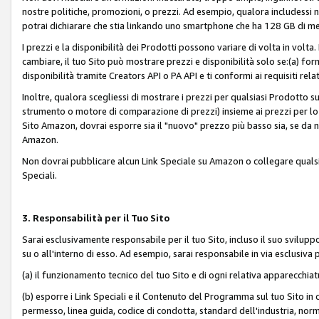
nostre politiche, promozioni, o prezzi. Ad esempio, qualora includessi
potrai dichiarare che stia linkando uno smartphone che ha 128 GB di m
I prezzi e la disponibilità dei Prodotti possono variare di volta in volta
cambiare, il tuo Sito può mostrare prezzi e disponibilità solo se:(a) fornia
disponibilità tramite Creators API o PA API e ti conformi ai requisiti rela
Inoltre, qualora scegliessi di mostrare i prezzi per qualsiasi Prodotto su
strumento o motore di comparazione di prezzi) insieme ai prezzi per lo s
Sito Amazon, dovrai esporre sia il "nuovo" prezzo più basso sia, se da noi
Amazon.
Non dovrai pubblicare alcun Link Speciale su Amazon o collegare qualsia
Speciali.
3. Responsabilità per il Tuo Sito
Sarai esclusivamente responsabile per il tuo Sito, incluso il suo svilu
su o all'interno di esso. Ad esempio, sarai responsabile in via esclusiva 
(a) il funzionamento tecnico del tuo Sito e di ogni relativa apparecchia
(b) esporre i Link Speciali e il Contenuto del Programma sul tuo Sito in 
permesso, linea guida, codice di condotta, standard dell'industria, norme