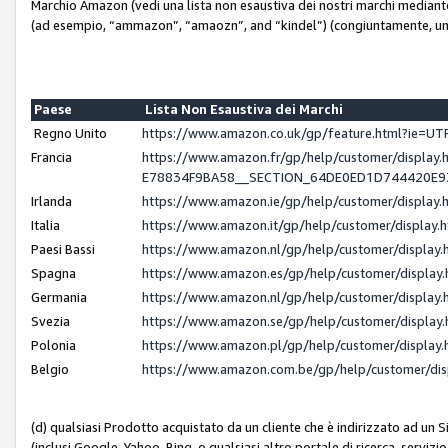
Marchio Amazon (vedi una lista non esaustiva dei nostri marchi mediante i 
(ad esempio, “ammazon”, “amaozn”, and “kindel”) (congiuntamente, un
Paese
Lista Non Esaustiva dei Marchi
Regno Unito
https://www.amazon.co.uk/gp/feature.html?ie=
Francia
https://www.amazon.fr/gp/help/customer/displ
E78834F9BA58__SECTION_64DE0ED1D744420E
Irlanda
https://www.amazon.ie/gp/help/customer/displ
Italia
https://www.amazon.it/gp/help/customer/displa
Paesi Bassi
https://www.amazon.nl/gp/help/customer/displa
Spagna
https://www.amazon.es/gp/help/customer/displa
Germania
https://www.amazon.nl/gp/help/customer/displa
Svezia
https://www.amazon.se/gp/help/customer/displa
Polonia
https://www.amazon.pl/gp/help/customer/displa
Belgio
https://www.amazon.com.be/gp/help/customer/d
(d) qualsiasi Prodotto acquistato da un cliente che è indirizzato ad un 
(inclusi Google, Yahoo, Bing, o qualsiasi altro portale di ricerca, servizio