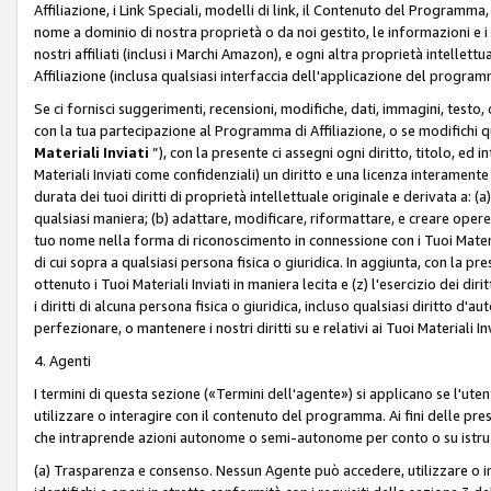
Affiliazione, i Link Speciali, modelli di link, il Contenuto del Programma,
nome a dominio di nostra proprietà o da noi gestito, le informazioni e i ma
nostri affiliati (inclusi i Marchi Amazon), e ogni altra proprietà intell
Affiliazione (inclusa qualsiasi interfaccia dell'applicazione del programm
Se ci fornisci suggerimenti, recensioni, modifiche, dati, immagini, test
con la tua partecipazione al Programma di Affiliazione, o se modifichi 
Materiali Inviati
”), con la presente ci assegni ogni diritto, titolo, ed i
Materiali Inviati come confidenziali) un diritto e una licenza interament
durata dei tuoi diritti di proprietà intellettuale originale e derivata a: (a)
qualsiasi maniera; (b) adattare, modificare, riformattare, e creare opere de
tuo nome nella forma di riconoscimento in connessione con i Tuoi Materiali
di cui sopra a qualsiasi persona fisica o giuridica. In aggiunta, con la pre
ottenuto i Tuoi Materiali Inviati in maniera lecita e (z) l'esercizio dei diri
i diritti di alcuna persona fisica o giuridica, incluso qualsiasi diritto d
perfezionare, o mantenere i nostri diritti su e relativi ai Tuoi Materiali In
4. Agenti
I termini di questa sezione («Termini dell'agente») si applicano se l'uten
utilizzare o interagire con il contenuto del programma. Ai fini delle pre
che intraprende azioni autonome o semi-autonome per conto o su istruzi
(a) Trasparenza e consenso. Nessun Agente può accedere, utilizzare o 