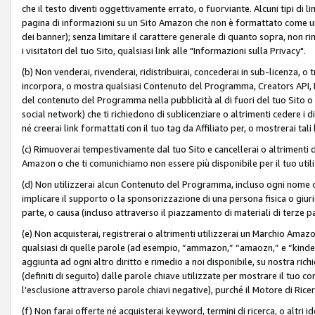
che il testo diventi oggettivamente errato, o fuorviante. Alcuni tipi d
pagina di informazioni su un Sito Amazon che non è formattato come un L
dei banner); senza limitare il carattere generale di quanto sopra, non rimu
i visitatori del tuo Sito, qualsiasi link alle "Informazioni sulla Privacy".
(b) Non venderai, rivenderai, ridistribuirai, concederai in sub-licenza, 
incorpora, o mostra qualsiasi Contenuto del Programma, Creators API, PA A
del contenuto del Programma nella pubblicità al di fuori del tuo Sito o su 
social network) che ti richiedono di sublicenziare o altrimenti cedere i 
né creerai link formattati con il tuo tag da Affiliato per, o mostrerai tali 
(c) Rimuoverai tempestivamente dal tuo Sito e cancellerai o altrimenti
Amazon o che ti comunichiamo non essere più disponibile per il tuo util
(d) Non utilizzerai alcun Contenuto del Programma, incluso ogni nome 
implicare il supporto o la sponsorizzazione di una persona fisica o giur
parte, o causa (incluso attraverso il piazzamento di materiali di terze
(e) Non acquisterai, registrerai o altrimenti utilizzerai un Marchio Amaz
qualsiasi di quelle parole (ad esempio, “ammazon,” “amaozn,” e “kindel,”)
aggiunta ad ogni altro diritto e rimedio a noi disponibile, su nostra rich
(definiti di seguito) dalle parole chiave utilizzate per mostrare il tuo co
l'esclusione attraverso parole chiavi negative), purché il Motore di Ricer
(f) Non farai offerte né acquisterai keyword, termini di ricerca, o altri 