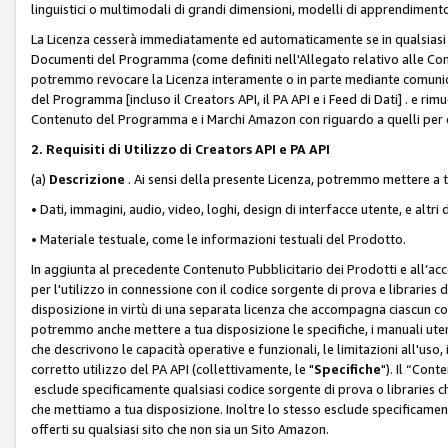
linguistici o multimodali di grandi dimensioni, modelli di apprendiment
La Licenza cesserà immediatamente ed automaticamente se in qualsiasi
Documenti del Programma (come definiti nell'Allegato relativo alle Comm
potremmo revocare la Licenza interamente o in parte mediante comunicaz
del Programma [incluso il Creators API, il PA API e i Feed di Dati] . e r
Contenuto del Programma e i Marchi Amazon con riguardo a quelli per cu
2. Requisiti di Utilizzo di Creators API e PA API
(a)
Descrizione
. Ai sensi della presente Licenza, potremmo mettere a
• Dati, immagini, audio, video, loghi, design di interfacce utente, e altri 
• Materiale testuale, come le informazioni testuali del Prodotto.
In aggiunta al precedente Contenuto Pubblicitario dei Prodotti e all’ac
per l'utilizzo in connessione con il codice sorgente di prova e libraries 
disposizione in virtù di una separata licenza che accompagna ciascun cod
potremmo anche mettere a tua disposizione le specifiche, i manuali utent
che descrivono le capacità operative e funzionali, le limitazioni all'uso, i 
corretto utilizzo del PA API (collettivamente, le "
Specifiche
"). Il “Con
esclude specificamente qualsiasi codice sorgente di prova o libraries ch
che mettiamo a tua disposizione. Inoltre lo stesso esclude specificament
offerti su qualsiasi sito che non sia un Sito Amazon.