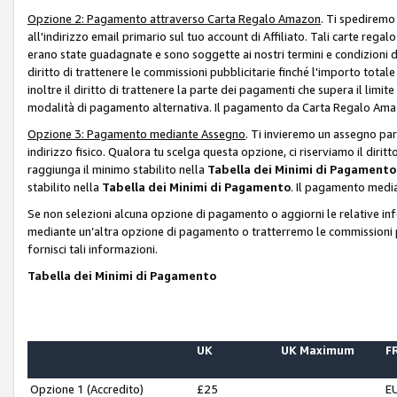
Opzione 2: Pagamento attraverso Carta Regalo Amazon
. Ti spediremo
all'indirizzo email primario sul tuo account di Affiliato. Tali carte rega
erano state guadagnate e sono soggette ai nostri termini e condizioni de
diritto di trattenere le commissioni pubblicitarie finché l'importo tota
inoltre il diritto di trattenere la parte dei pagamenti che supera il lim
modalità di pagamento alternativa. Il pagamento da Carta Regalo Amazo
Opzione 3: Pagamento mediante Assegno
. Ti invieremo un assegno par
indirizzo fisico. Qualora tu scelga questa opzione, ci riserviamo il diri
raggiunga il minimo stabilito nella
Tabella dei Minimi di Pagamento
stabilito nella
Tabella dei Minimi di Pagamento
. Il pagamento media
Se non selezioni alcuna opzione di pagamento o aggiorni le relative in
mediante un’altra opzione di pagamento o tratterremo le commissioni p
fornisci tali informazioni.
Tabella dei Minimi di Pagamento
UK
UK Maximum
FR
Opzione 1 (Accredito)
£25
E