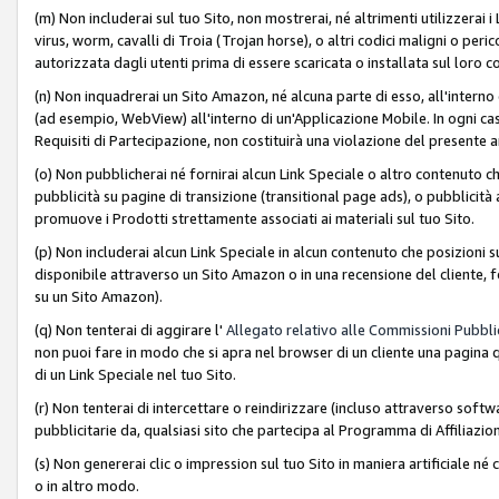
(m) Non includerai sul tuo Sito, non mostrerai, né altrimenti utilizzera
virus, worm, cavalli di Troia (Trojan horse), o altri codici maligni o p
autorizzata dagli utenti prima di essere scaricata o installata sul loro co
(n) Non inquadrerai un Sito Amazon, né alcuna parte di esso, all'interno
(ad esempio, WebView) all'interno di un'Applicazione Mobile. In ogni cas
Requisiti di Partecipazione, non costituirà una violazione del presente a
(o) Non pubblicherai né fornirai alcun Link Speciale o altro contenuto
pubblicità su pagine di transizione (transitional page ads), o pubblicità 
promuove i Prodotti strettamente associati ai materiali sul tuo Sito.
(p) Non includerai alcun Link Speciale in alcun contenuto che posizioni 
disponibile attraverso un Sito Amazon o in una recensione del cliente, fo
su un Sito Amazon).
(q) Non tenterai di aggirare l'
Allegato relativo alle Commissioni Pubblic
non puoi fare in modo che si apra nel browser di un cliente una pagina qu
di un Link Speciale nel tuo Sito.
(r) Non tenterai di intercettare o reindirizzare (incluso attraverso softwa
pubblicitarie da, qualsiasi sito che partecipa al Programma di Affiliazio
(s) Non genererai clic o impression sul tuo Sito in maniera artificiale 
o in altro modo.