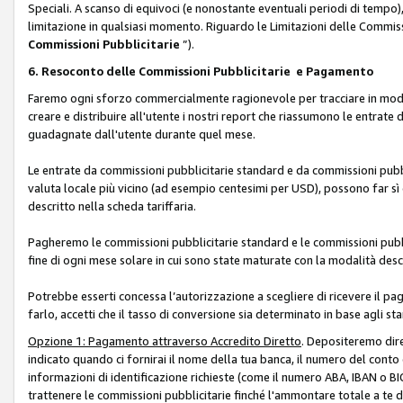
Speciali. A scanso di equivoci (e nonostante eventuali periodi di tempo), 
limitazione in qualsiasi momento. Riguardo le Limitazioni delle Commissi
Commissioni Pubblicitarie
”).
6. Resoconto delle Commissioni Pubblicitarie e Pagamento
Faremo ogni sforzo commercialmente ragionevole per tracciare in modo a
creare e distribuire all'utente i nostri report che riassumono le entrate
guadagnate dall'utente durante quel mese.
Le entrate da commissioni pubblicitarie standard e da commissioni pubbl
valuta locale più vicino (ad esempio centesimi per USD), possono far sì 
descritto nella scheda tariffaria.
Pagheremo le commissioni pubblicitarie standard e le commissioni pubbli
fine di ogni mese solare in cui sono state maturate con la modalità descr
Potrebbe esserti concessa l’autorizzazione a scegliere di ricevere il pa
farlo, accetti che il tasso di conversione sia determinato in base agli s
Opzione 1: Pagamento attraverso Accredito Diretto
. Depositeremo dir
indicato quando ci fornirai il nome della tua banca, il numero del conto
informazioni di identificazione richieste (come il numero ABA, IBAN o BIC,
trattenere le commissioni pubblicitarie finché l'ammontare totale a te 