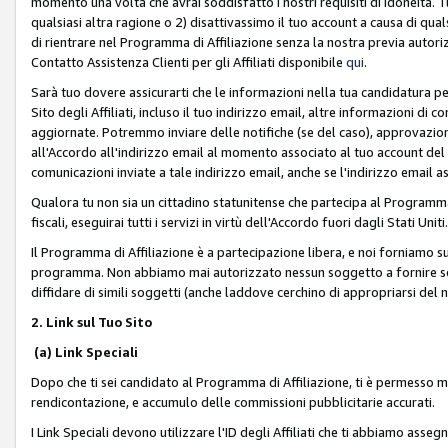
momento una volta che avrai soddisfatto i nostri requisiti di idoneità. 
qualsiasi altra ragione o 2) disattivassimo il tuo account a causa di qua
di rientrare nel Programma di Affiliazione senza la nostra previa autor
Contatto Assistenza Clienti per gli Affiliati disponibile
qui
.
Sarà tuo dovere assicurarti che le informazioni nella tua candidatura pe
Sito degli Affiliati, incluso il tuo indirizzo email, altre informazioni di
aggiornate. Potremmo inviare delle notifiche (se del caso), approvazioni
all'Accordo all'indirizzo email al momento associato al tuo account del
comunicazioni inviate a tale indirizzo email, anche se l'indirizzo email 
Qualora tu non sia un cittadino statunitense che partecipa al Programma
fiscali, eseguirai tutti i servizi in virtù dell'Accordo fuori dagli Stati Uniti
Il Programma di Affiliazione è a partecipazione libera, e noi forniamo sul S
programma. Non abbiamo mai autorizzato nessun soggetto a fornire servi
diffidare di simili soggetti (anche laddove cerchino di appropriarsi del
2. Link sul Tuo Sito
(a) Link Speciali
Dopo che ti sei candidato al Programma di Affiliazione, ti è permesso mos
rendicontazione, e accumulo delle commissioni pubblicitarie accurati.
I Link Speciali devono utilizzare l'ID degli Affiliati che ti abbiamo asseg