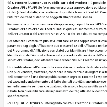
(b)
Ottenere il Contenuto Pubblicitario dei Prodotti:
È possibile 
Creators API e PA API. Se forniamo un'espressa approvazione scritta pre
di dati («feed di dati») che rendiamo disponibile tramite i feed API Creat
l'utilizzo dei feed di dati sono soggetti alla presente Licenza.
Riconosci che potremo cambiare, disapprovare, o ripubblicare l'API Creato
Creators API e PA API o dei Feed di Dati, in qualsiasi momento e di volta i
dell'API Creator o del Creators API e PA API o dei Feed di Dati sia compati
Per ottenere il contenuto pubDevi utilizzare sia una coppia unica di chiav
parametro tag degli Affiliati (che può o essere l'ID dell'Affiliato a te r
del Programma di Affiliazione correlato) per identificare il tuo account e
Identificatori dell'Account attraverso la procedura di creazione dell'acc
servizi API Creator, devi ottenere sia le credenziali API Creator sia un'a
Un identificatore dell'account che è una chiave privata è destinato esc
Non puoi vendere, trasferire, concedere in sublicenza o divulgare in alt
dell'account che è una chiave pubblica non è segreto. L'utente è responsabi
del caso, indipendentemente dal fatto che tali attività siano intraprese 
immediatamente se ritieni che qualcuno diverso da te possa utilizzare la 
rubata. Non puoi utilizzare alcun parametro del tag Affiliato o identif
specificamente.
(c)
Requisiti di Utilizzo
. Interagendo con l'API Creator o il Creators A