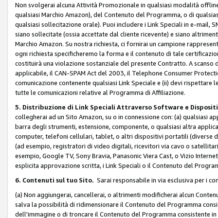
Non svolgerai alcuna Attività Promozionale in qualsiasi modalità offline, a
qualsiasi Marchio Amazon), del Contenuto del Programma, o di qualsiasi
qualsiasi sollecitazione orale). Puoi includere i Link Speciali in e-mail, 
siano sollecitate (ossia accettate dal cliente ricevente) e siano altriment
Marchio Amazon. Su nostra richiesta, ci fornirai un campione rappresentati
ogni richiesta specificheremo la forma e il contenuto di tale certificazi
costituirà una violazione sostanziale del presente Contratto. A scanso di 
applicabile, il CAN-SPAM Act del 2003, il Telephone Consumer Protection 
comunicazione contenente qualsiasi Link Speciale e (ii) devi rispettare l
tutte le comunicazioni relative al Programma di Affiliazione.
5. Distribuzione di Link Speciali Attraverso Software e Disposit
collegherai ad un Sito Amazon, su o in connessione con: (a) qualsiasi a
barra degli strumenti, estensione, componente, o qualsiasi altra applicazi
computer, telefoni cellulari, tablet, o altri dispositivi portatili (divers
(ad esempio, registratori di video digitali, ricevitori via cavo o satellitar
esempio, Google TV, Sony Bravia, Panasonic Viera Cast, o Vizio Internet 
esplicita approvazione scritta, i Link Speciali o il Contenuto del Pro
6. Contenuti sul tuo Sito.
Sarai responsabile in via esclusiva per i con
(a) Non aggiungerai, cancellerai, o altrimenti modificherai alcun Conte
salva la possibilità di ridimensionare il Contenuto del Programma consi
dell'immagine o di troncare il Contenuto del Programma consistente in un