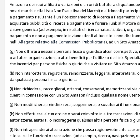
Amazon o dei suoi affiliati o variazioni o errori di battitura di qualunqu
nostri marchi nella Lista Non Esaustiva dei Marchi) o altrimenti partecipe
a pagamento risultante è un Posizionamento di Ricerca a Pagamento Vie
acquistare pubblicità di ricerca a pagamento e fornire i link al Motore di 
chiave generica (ad esempio, in risultati di ricerca naturali, liberi, organ
pagamento o non a pagamento inviano utenti al tuo sito e non direttam
nell'
Allegato relativo alle Commissioni Pubblicitarie
), ad un Sito Amaz
(g) Non offrirai a nessuna persona fisica o giuridica alcun corrispettivo, 
o ad altre organizzazioni, o altri benefici) per l'utilizzo dei Link Spe
che incentivi per persone fisiche o giuridiche a visitare un Sito Amazon a
(h) Non intercetterai, registrerai, reindirizzerai, leggerai, interpreterai
da qualsiasi persona fisica o giuridica.
(i) Non richiederai, raccoglierai, otterrai, conserverai, memorizzerai via 
clienti in connessione con un Sito Amazon (incluso qualsiasi nome utent
(j) Non modificherai, reindirizzerai, sopprimerai, o sostituirai il funzio
(k) Non effettuerai alcun ordine o sarai coinvolto in altre transazioni di
autorizzerai, aiuterai, o incoraggerai qualsiasi altra persona fisica o giu
(l) Non intraprenderai alcuna azione che possa ragionevolmente causare 
sito su cui le funzioni o transazioni (ad esempio, ricerca, navigazione, 