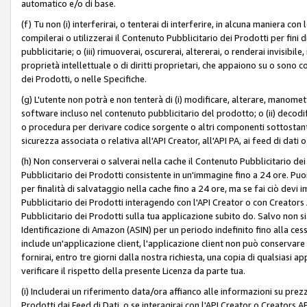
automatico e/o di base.
(f) Tu non (i) interferirai, o tenterai di interferire, in alcuna maniera co
compilerai o utilizzerai il Contenuto Pubblicitario dei Prodotti per fini di
pubblicitarie; o (iii) rimuoverai, oscurerai, altererai, o renderai invisibile, 
proprietà intellettuale o di diritti proprietari, che appaiono su o sono c
dei Prodotti, o nelle Specifiche.
(g) L'utente non potrà e non tenterà di (i) modificare, alterare, manomet
software incluso nel contenuto pubblicitario del prodotto; o (ii) decod
o procedura per derivare codice sorgente o altri componenti sottostan
sicurezza associata o relativa all'API Creator, all'API PA, ai feed di dati 
(h) Non conserverai o salverai nella cache il Contenuto Pubblicitario de
Pubblicitario dei Prodotti consistente in un'immagine fino a 24 ore. Puo
per finalità di salvataggio nella cache fino a 24 ore, ma se fai ciò d
Pubblicitario dei Prodotti interagendo con l'API Creator o con Creator
Pubblicitario dei Prodotti sulla tua applicazione subito do. Salvo non
Identificazione di Amazon (ASIN) per un periodo indefinito fino alla ce
include un'applicazione client, l'applicazione client non può conservare 
fornirai, entro tre giorni dalla nostra richiesta, una copia di qualsiasi ap
verificare il rispetto della presente Licenza da parte tua.
(i) Includerai un riferimento data/ora affianco alle informazioni su prezz
Prodotti dai Feed di Dati, o se interagirai con l'API Creator o Creators 