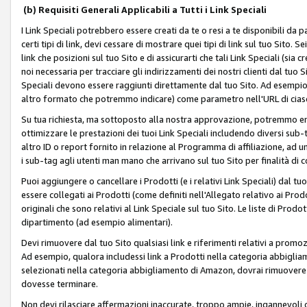
(b) Requisiti Generali Applicabili a Tutti i Link Speciali
I Link Speciali potrebbero essere creati da te o resi a te disponibili da 
certi tipi di link, devi cessare di mostrare quei tipi di link sul tuo Sito. 
link che posizioni sul tuo Sito e di assicurarti che tali Link Speciali (sia
noi necessaria per tracciare gli indirizzamenti dei nostri clienti dal tuo Sit
Speciali devono essere raggiunti direttamente dal tuo Sito. Ad esempio,
altro formato che potremmo indicare) come parametro nell'URL di ciasc
Su tua richiesta, ma sottoposto alla nostra approvazione, potremmo emet
ottimizzare le prestazioni dei tuoi Link Speciali includendo diversi sub-t
altro ID o report fornito in relazione al Programma di affiliazione, ad
i sub-tag agli utenti man mano che arrivano sul tuo Sito per finalità di 
Puoi aggiungere o cancellare i Prodotti (e i relativi Link Speciali) dal 
essere collegati ai Prodotti (come definiti nell'Allegato relativo ai Prodo
originali che sono relativi al Link Speciale sul tuo Sito. Le liste di Prod
dipartimento (ad esempio alimentari).
Devi rimuovere dal tuo Sito qualsiasi link e riferimenti relativi a prom
Ad esempio, qualora includessi link a Prodotti nella categoria abbigli
selezionati nella categoria abbigliamento di Amazon, dovrai rimuover
dovesse terminare.
Non devi rilasciare affermazioni inaccurate, troppo ampie, ingannevoli 