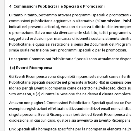
4. Commissioni Pubblicitarie Speciali o Promozioni
Di tanto in tanto, potremmo attivare programmi speciali o promozioni ch
commissioni pubblicitarie aggiuntive o alternative (“
Commissioni Pubbl
indicati nel presente articolo), Amazon si riserva il diritto di interrom
o promozione. Salvo non sia diversamente stabilito, tutti i programmi s
soggetti ad esclusioni per mancanza di idoneità sostanzialmente simili a
Pubblicitarie, e qualsiasi restrizione ai sensi dei Documenti del Progr
simile quale restrizione per i programmi speciali o per le promozioni.
Le seguenti Commissioni Pubblicitarie Speciali sono attualmente disponi
(a) Eventi Ricompensa
Gli Eventi Ricompensa sono disponibili in paesi selezionati come riferiti 
Pubblicitarie Speciali descritte nel presente articolo 4(a) in connessione 
idoneo per gli Eventi Ricompensa come descritto nell'Allegato, clicca 
Sito Amazon, e (2) durante la Sessione che ne deriva il cliente completa
Amazon non pagherà Commissioni Pubblicitarie Speciali qualora un Event
esempio, registrazioni effettuate utilizzando indirizzi email non validi
singola persona, Eventi Ricompensa ripetitivi, ed Eventi Ricompensa che
discrezione, in ciascun caso, qualora sia avvenuto un Evento Ricompensa
Link Speciali alle homepage specifiche per la ricompensa elencate nel