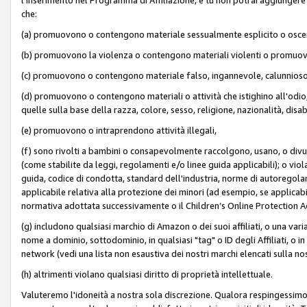
che:
(a) promuovono o contengono materiale sessualmente esplicito o osc
(b) promuovono la violenza o contengono materiali violenti o promuov
(c) promuovono o contengono materiale falso, ingannevole, calunnioso
(d) promuovono o contengono materiali o attività che istighino all'odio, m
quelle sulla base della razza, colore, sesso, religione, nazionalità, disa
(e) promuovono o intraprendono attività illegali,
(f) sono rivolti a bambini o consapevolmente raccolgono, usano, o divulg
(come stabilite da leggi, regolamenti e/o linee guida applicabili); o vi
guida, codice di condotta, standard dell'industria, norme di autoregolame
applicabile relativa alla protezione dei minori (ad esempio, se applicabi
normativa adottata successivamente o il Children’s Online Protection Ac
(g) includono qualsiasi marchio di Amazon o dei suoi affiliati, o una varia
nome a dominio, sottodominio, in qualsiasi "tag" o ID degli Affiliati, o in
network (vedi una lista non esaustiva dei nostri marchi elencati sulla no
(h) altrimenti violano qualsiasi diritto di proprietà intellettuale.
Valuteremo l'idoneità a nostra sola discrezione. Qualora respingessimo l