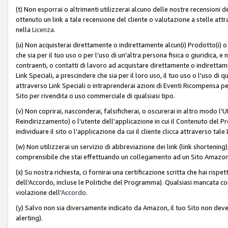
(t) Non esporrai o altrimenti utilizzerai alcuno delle nostre recensioni de
ottenuto un link a tale recensione del cliente o valutazione a stelle attra
nella
Licenza
.
(u) Non acquisterai direttamente o indirettamente alcun(i) Prodotto(i) o
che sia per il tuo uso o per l'uso di un'altra persona fisica o giuridica, e
contraenti, o contatti di lavoro ad acquistare direttamente o indirett
Link Speciali, a prescindere che sia per il loro uso, il tuo uso o l'uso di 
attraverso Link Speciali o intraprenderai azioni di Eventi Ricompensa per
Sito per rivendita o uso commerciale di qualsiasi tipo.
(v) Non coprirai, nasconderai, falsificherai, o oscurerai in altro modo l'U
Reindirizzamento) o l'utente dell'applicazione in cui il Contenuto del
individuare il sito o l'applicazione da cui il cliente clicca attraverso ta
(w) Non utilizzerai un servizio di abbreviazione dei link (link shortening
comprensibile che stai effettuando un collegamento ad un Sito Amazo
(x) Su nostra richiesta, ci fornirai una certificazione scritta che hai r
dell'Accordo, incluse le Politiche del Programma). Qualsiasi mancata co
violazione dell'
Accordo
.
(y) Salvo non sia diversamente indicato da Amazon, il tuo Sito non deve 
alerting).