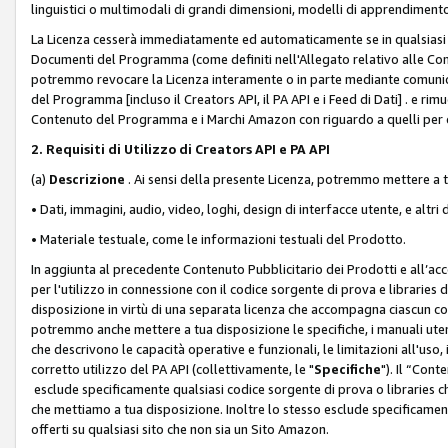
linguistici o multimodali di grandi dimensioni, modelli di apprendiment
La Licenza cesserà immediatamente ed automaticamente se in qualsiasi
Documenti del Programma (come definiti nell'Allegato relativo alle Comm
potremmo revocare la Licenza interamente o in parte mediante comunicaz
del Programma [incluso il Creators API, il PA API e i Feed di Dati] . e r
Contenuto del Programma e i Marchi Amazon con riguardo a quelli per cu
2. Requisiti di Utilizzo di Creators API e PA API
(a)
Descrizione
. Ai sensi della presente Licenza, potremmo mettere a
• Dati, immagini, audio, video, loghi, design di interfacce utente, e altri 
• Materiale testuale, come le informazioni testuali del Prodotto.
In aggiunta al precedente Contenuto Pubblicitario dei Prodotti e all’ac
per l'utilizzo in connessione con il codice sorgente di prova e libraries 
disposizione in virtù di una separata licenza che accompagna ciascun cod
potremmo anche mettere a tua disposizione le specifiche, i manuali utent
che descrivono le capacità operative e funzionali, le limitazioni all'uso, i 
corretto utilizzo del PA API (collettivamente, le "
Specifiche
"). Il “Con
esclude specificamente qualsiasi codice sorgente di prova o libraries ch
che mettiamo a tua disposizione. Inoltre lo stesso esclude specificament
offerti su qualsiasi sito che non sia un Sito Amazon.