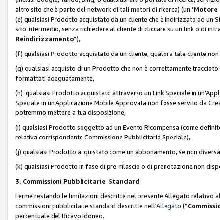
altro sito che è parte del network di tali motori di ricerca) (un "
Motore 
(e) qualsiasi Prodotto acquistato da un cliente che è indirizzato ad un 
sito intermedio, senza richiedere al cliente di cliccare su un link o di in
Reindirizzamento
”),
(f) qualsiasi Prodotto acquistato da un cliente, qualora tale cliente non
(g) qualsiasi acquisto di un Prodotto che non è correttamente tracciat
formattati adeguatamente,
(h) qualsiasi Prodotto acquistato attraverso un Link Speciale in un'App
Speciale in un'Applicazione Mobile Approvata non fosse servito da Creator
potremmo mettere a tua disposizione,
(i) qualsiasi Prodotto soggetto ad un Evento Ricompensa (come definito a
relativa corrispondente Commissione Pubblicitaria Speciale),
(j) qualsiasi Prodotto acquistato come un abbonamento, se non divers
(k) qualsiasi Prodotto in fase di pre-rilascio o di prenotazione non disp
3. Commissioni Pubblicitarie Standard
Ferme restando le limitazioni descritte nel presente Allegato relativo a
commissioni pubblicitarie standard descritte nell'
Allegato
(“
Commissio
percentuale del Ricavo Idoneo.