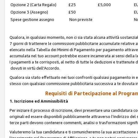
Opzione 2 (Carta Regalo)
£25
£5,000
EU
Opzione 3 (Assegno)
£50
EU
Spese gestione assegno
Non previste
No
Qualora, in qualsiasi momento, non ci sia stata alcuna attività sostanzial
7 giorni di trattenere le commissioni pubblicitarie accumulate relative
elencato nella Tabella dei Minimi di Pagamento per pagamento attrave
accumulata nel tuo account potrebbe essere incamerata ai sensi della leg
I pagamenti a te corrisposti, al netto di tutte le deduzioni e trattenut
dovuti in virtù dell'Accordo.
Qualora sia stato effettuato nei tuoi confronti qualsiasi pagamento in e
stesso con qualsiasi commissione pubblicitaria successiva a te dovuta in
Requisiti di Partecipazione al Program
1. Iscrizione ed Ammissibilità
Per iniziare il processo di iscrizione, devi presentare una candidatura 
originali ed essere disponibili pubblicamente attraverso l'indirizzo del s
terze parti devono contenere commenti, analisi o trasformazioni significat
Valuteremo la tua candidatura e ti comunicheremo la sua accettazione o r
l'inserimento nel Programma di Affiliazione, e tu non potrai aggiungere 