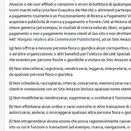
Amazon o dei suoi affiliati o variazioni o errori di battitura di qualunqu
nostri marchi nella Lista Non Esaustiva dei Marchi) o altrimenti partecipe
a pagamento risultante è un Posizionamento di Ricerca a Pagamento Vie
acquistare pubblicità di ricerca a pagamento e fornire i link al Motore di 
chiave generica (ad esempio, in risultati di ricerca naturali, liberi, organ
pagamento o non a pagamento inviano utenti al tuo sito e non direttam
nell'
Allegato relativo alle Commissioni Pubblicitarie
), ad un Sito Amaz
(g) Non offrirai a nessuna persona fisica o giuridica alcun corrispettivo, 
o ad altre organizzazioni, o altri benefici) per l'utilizzo dei Link Spe
che incentivi per persone fisiche o giuridiche a visitare un Sito Amazon a
(h) Non intercetterai, registrerai, reindirizzerai, leggerai, interpreterai
da qualsiasi persona fisica o giuridica.
(i) Non richiederai, raccoglierai, otterrai, conserverai, memorizzerai via 
clienti in connessione con un Sito Amazon (incluso qualsiasi nome utent
(j) Non modificherai, reindirizzerai, sopprimerai, o sostituirai il funzio
(k) Non effettuerai alcun ordine o sarai coinvolto in altre transazioni di
autorizzerai, aiuterai, o incoraggerai qualsiasi altra persona fisica o giu
(l) Non intraprenderai alcuna azione che possa ragionevolmente causare 
sito su cui le funzioni o transazioni (ad esempio, ricerca, navigazione, 