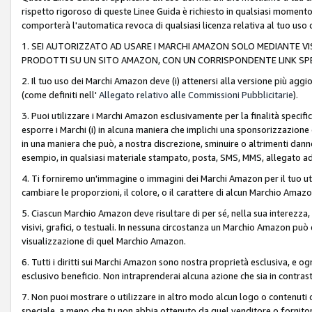
rispetto rigoroso di queste Linee Guida è richiesto in qualsiasi momento
comporterà l'automatica revoca di qualsiasi licenza relativa al tuo us
1. SEI AUTORIZZATO AD USARE I MARCHI AMAZON SOLO MEDIANTE VISU
PRODOTTI SU UN SITO AMAZON, CON UN CORRISPONDENTE LINK SPE
2. Il tuo uso dei Marchi Amazon deve (i) attenersi alla versione più agg
(come definiti nell'
Allegato relativo alle Commissioni Pubblicitarie
).
3. Puoi utilizzare i Marchi Amazon esclusivamente per la finalità speci
esporre i Marchi (i) in alcuna maniera che implichi una sponsorizzazione o 
in una maniera che può, a nostra discrezione, sminuire o altrimenti dann
esempio, in qualsiasi materiale stampato, posta, SMS, MMS, allegato ad 
4. Ti forniremo un'immagine o immagini dei Marchi Amazon per il tuo ut
cambiare le proporzioni, il colore, o il carattere di alcun Marchio Am
5. Ciascun Marchio Amazon deve risultare di per sé, nella sua interezza
visivi, grafici, o testuali. In nessuna circostanza un Marchio Amazon può
visualizzazione di quel Marchio Amazon.
6. Tutti i diritti sui Marchi Amazon sono nostra proprietà esclusiva, e
esclusivo beneficio. Non intraprenderai alcuna azione che sia in contrasto 
7. Non puoi mostrare o utilizzare in altro modo alcun logo o contenuti cr
speciale, a meno che tu non abbia ottenuto da quel venditore o fornitore