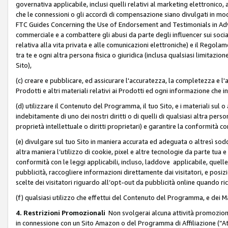
governativa applicabile, inclusi quelli relativi al marketing elettronico, 
che le connessioni o gli accordi di compensazione siano divulgati in mo
FTC Guides Concerning the Use of Endorsement and Testimonials in Adve
commerciale e a combattere gli abusi da parte degli influencer sui soci
relativa alla vita privata e alle comunicazioni elettroniche) e il Rego
tra te e ogni altra persona fisica o giuridica (inclusa qualsiasi limitazion
Sito),
(c) creare e pubblicare, ed assicurare l'accuratezza, la completezza e l'a
Prodotti e altri materiali relativi ai Prodotti ed ogni informazione che in
(d) utilizzare il Contenuto del Programma, il tuo Sito, e i materiali sul 
indebitamente di uno dei nostri diritti o di quelli di qualsiasi altra persona 
proprietà intellettuale o diritti proprietari) e garantire la conformità co
(e) divulgare sul tuo Sito in maniera accurata ed adeguata o altresì soddi
altra maniera l’utilizzo di cookie, pixel e altre tecnologie da parte tua e di
conformità con le leggi applicabili, incluso, laddove applicabile, quelle t
pubblicità, raccogliere informazioni direttamente dai visitatori, e posiz
scelte dei visitatori riguardo all’opt-out da pubblicità online quando ri
(f) qualsiasi utilizzo che effettui del Contenuto del Programma, e dei 
4. Restrizioni Promozionali
Non svolgerai alcuna attività promozionale
in connessione con un Sito Amazon o del Programma di Affiliazione (“At