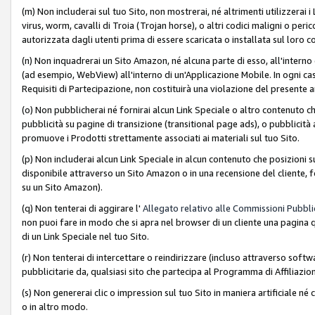
(m) Non includerai sul tuo Sito, non mostrerai, né altrimenti utilizzera
virus, worm, cavalli di Troia (Trojan horse), o altri codici maligni o p
autorizzata dagli utenti prima di essere scaricata o installata sul loro co
(n) Non inquadrerai un Sito Amazon, né alcuna parte di esso, all'interno
(ad esempio, WebView) all'interno di un'Applicazione Mobile. In ogni cas
Requisiti di Partecipazione, non costituirà una violazione del presente a
(o) Non pubblicherai né fornirai alcun Link Speciale o altro contenuto
pubblicità su pagine di transizione (transitional page ads), o pubblicità 
promuove i Prodotti strettamente associati ai materiali sul tuo Sito.
(p) Non includerai alcun Link Speciale in alcun contenuto che posizioni 
disponibile attraverso un Sito Amazon o in una recensione del cliente, fo
su un Sito Amazon).
(q) Non tenterai di aggirare l'
Allegato relativo alle Commissioni Pubblic
non puoi fare in modo che si apra nel browser di un cliente una pagina qu
di un Link Speciale nel tuo Sito.
(r) Non tenterai di intercettare o reindirizzare (incluso attraverso softwa
pubblicitarie da, qualsiasi sito che partecipa al Programma di Affiliazio
(s) Non genererai clic o impression sul tuo Sito in maniera artificiale 
o in altro modo.