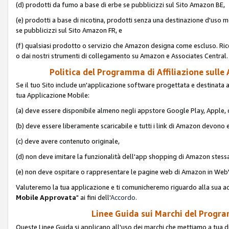
(d) prodotti da fumo a base di erbe se pubblicizzi sul Sito Amazon BE,
(e) prodotti a base di nicotina, prodotti senza una destinazione d'uso m
se pubblicizzi sul Sito Amazon FR, e
(f) qualsiasi prodotto o servizio che Amazon designa come escluso. Rice
o dai nostri strumenti di collegamento su Amazon e Associates Central.
Politica del Programma di Affiliazione sulle A
Se il tuo Sito include un'applicazione software progettata e destinata all'u
tua Applicazione Mobile:
(a) deve essere disponibile almeno negli appstore Google Play, Apple
(b) deve essere liberamente scaricabile e tutti i link di Amazon devono 
(c) deve avere contenuto originale,
(d) non deve imitare la funzionalità dell'app shopping di Amazon stess
(e) non deve ospitare o rappresentare le pagine web di Amazon in We
Valuteremo la tua applicazione e ti comunicheremo riguardo alla sua acc
Mobile Approvata
" ai fini dell'
Accordo
.
Linee Guida sui Marchi del Program
Queste Linee Guida si applicano all'uso dei marchi che mettiamo a tua