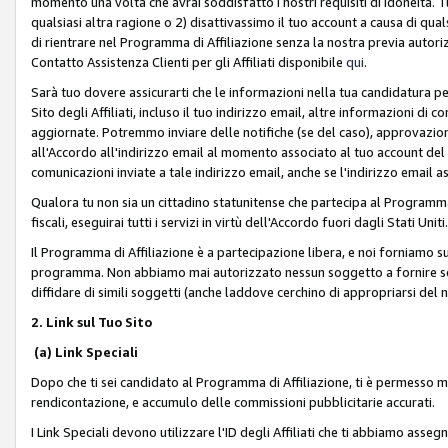
momento una volta che avrai soddisfatto i nostri requisiti di idoneità. 
qualsiasi altra ragione o 2) disattivassimo il tuo account a causa di qua
di rientrare nel Programma di Affiliazione senza la nostra previa autor
Contatto Assistenza Clienti per gli Affiliati disponibile
qui
.
Sarà tuo dovere assicurarti che le informazioni nella tua candidatura pe
Sito degli Affiliati, incluso il tuo indirizzo email, altre informazioni di
aggiornate. Potremmo inviare delle notifiche (se del caso), approvazioni
all'Accordo all'indirizzo email al momento associato al tuo account del
comunicazioni inviate a tale indirizzo email, anche se l'indirizzo email 
Qualora tu non sia un cittadino statunitense che partecipa al Programma
fiscali, eseguirai tutti i servizi in virtù dell'Accordo fuori dagli Stati Uniti
Il Programma di Affiliazione è a partecipazione libera, e noi forniamo sul S
programma. Non abbiamo mai autorizzato nessun soggetto a fornire servi
diffidare di simili soggetti (anche laddove cerchino di appropriarsi del
2. Link sul Tuo Sito
(a) Link Speciali
Dopo che ti sei candidato al Programma di Affiliazione, ti è permesso mos
rendicontazione, e accumulo delle commissioni pubblicitarie accurati.
I Link Speciali devono utilizzare l'ID degli Affiliati che ti abbiamo asseg