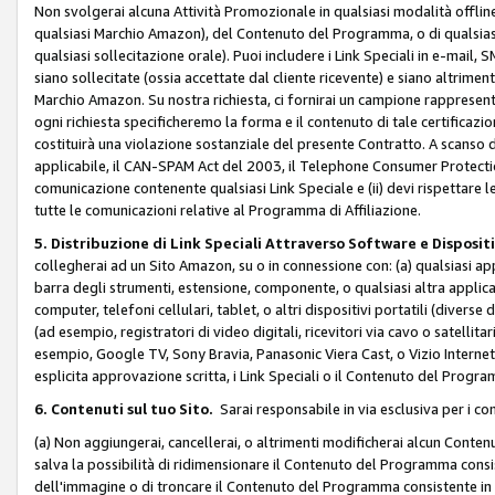
Non svolgerai alcuna Attività Promozionale in qualsiasi modalità offline, a
qualsiasi Marchio Amazon), del Contenuto del Programma, o di qualsiasi
qualsiasi sollecitazione orale). Puoi includere i Link Speciali in e-mail, 
siano sollecitate (ossia accettate dal cliente ricevente) e siano altriment
Marchio Amazon. Su nostra richiesta, ci fornirai un campione rappresentati
ogni richiesta specificheremo la forma e il contenuto di tale certificazi
costituirà una violazione sostanziale del presente Contratto. A scanso di 
applicabile, il CAN-SPAM Act del 2003, il Telephone Consumer Protection 
comunicazione contenente qualsiasi Link Speciale e (ii) devi rispettare l
tutte le comunicazioni relative al Programma di Affiliazione.
5. Distribuzione di Link Speciali Attraverso Software e Disposit
collegherai ad un Sito Amazon, su o in connessione con: (a) qualsiasi a
barra degli strumenti, estensione, componente, o qualsiasi altra applicazi
computer, telefoni cellulari, tablet, o altri dispositivi portatili (divers
(ad esempio, registratori di video digitali, ricevitori via cavo o satellitar
esempio, Google TV, Sony Bravia, Panasonic Viera Cast, o Vizio Internet 
esplicita approvazione scritta, i Link Speciali o il Contenuto del Pro
6. Contenuti sul tuo Sito.
Sarai responsabile in via esclusiva per i con
(a) Non aggiungerai, cancellerai, o altrimenti modificherai alcun Conte
salva la possibilità di ridimensionare il Contenuto del Programma consi
dell'immagine o di troncare il Contenuto del Programma consistente in un