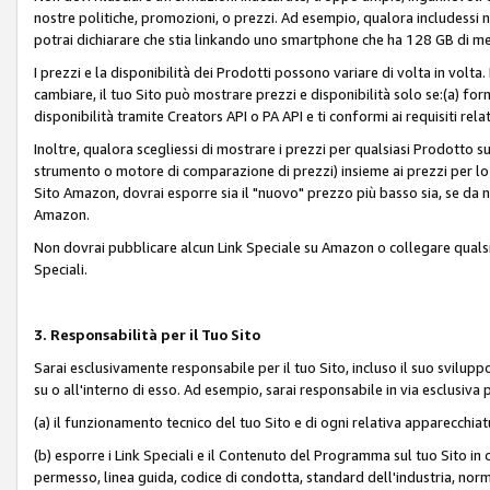
nostre politiche, promozioni, o prezzi. Ad esempio, qualora includessi
potrai dichiarare che stia linkando uno smartphone che ha 128 GB di m
I prezzi e la disponibilità dei Prodotti possono variare di volta in volta
cambiare, il tuo Sito può mostrare prezzi e disponibilità solo se:(a) fornia
disponibilità tramite Creators API o PA API e ti conformi ai requisiti rela
Inoltre, qualora scegliessi di mostrare i prezzi per qualsiasi Prodotto su
strumento o motore di comparazione di prezzi) insieme ai prezzi per lo s
Sito Amazon, dovrai esporre sia il "nuovo" prezzo più basso sia, se da noi
Amazon.
Non dovrai pubblicare alcun Link Speciale su Amazon o collegare qualsia
Speciali.
3. Responsabilità per il Tuo Sito
Sarai esclusivamente responsabile per il tuo Sito, incluso il suo svilu
su o all'interno di esso. Ad esempio, sarai responsabile in via esclusiva 
(a) il funzionamento tecnico del tuo Sito e di ogni relativa apparecchia
(b) esporre i Link Speciali e il Contenuto del Programma sul tuo Sito in 
permesso, linea guida, codice di condotta, standard dell'industria, norme