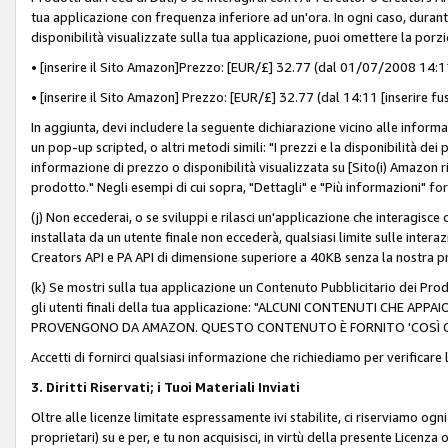
tua applicazione con frequenza inferiore ad un'ora. In ogni caso, durante
disponibilità visualizzate sulla tua applicazione, puoi omettere la porz
• [inserire il Sito Amazon]Prezzo: [EUR/£] 32.77 (dal 01/07/2008 14:11 
• [inserire il Sito Amazon] Prezzo: [EUR/£] 32.77 (dal 14:11 [inserire fu
In aggiunta, devi includere la seguente dichiarazione vicino alle informa
un pop-up scripted, o altri metodi simili: "I prezzi e la disponibilità de
informazione di prezzo o disponibilità visualizzata su [Sito(i) Amazon ri
prodotto." Negli esempi di cui sopra, "Dettagli" e "Più informazioni" fo
(j) Non eccederai, o se sviluppi e rilasci un'applicazione che interagisce
installata da un utente finale non eccederà, qualsiasi limite sulle interazi
Creators API e PA API di dimensione superiore a 40KB senza la nostra p
(k) Se mostri sulla tua applicazione un Contenuto Pubblicitario dei Prodo
gli utenti finali della tua applicazione: "ALCUNI CONTENUTI CHE AP
PROVENGONO DA AMAZON. QUESTO CONTENUTO È FORNITO 'COSÌ CO
Accetti di fornirci qualsiasi informazione che richiediamo per verificare
3. Diritti Riservati; i Tuoi Materiali Inviati
Oltre alle licenze limitate espressamente ivi stabilite, ci riserviamo ogni dir
proprietari) su e per, e tu non acquisisci, in virtù della presente Licenza