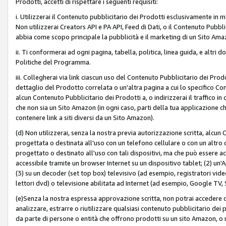
Prodotti, accetti di rispettare i seguenti requisiti:
i. Utilizzerai il Contenuto pubblicitario dei Prodotti esclusivamente in m
Non utilizzerai Creators API e PA API, Feed di Dati, o il Contenuto Pubbli
abbia come scopo principale la pubblicità e il marketing di un Sito Amaz
ii. Ti conformerai ad ogni pagina, tabella, politica, linea guida, e altri d
Politiche del Programma.
iii. Collegherai via link ciascun uso del Contenuto Pubblicitario dei Pr
dettaglio del Prodotto correlata o un'altra pagina a cui lo specifico Con
alcun Contenuto Pubblicitario dei Prodotti a, o indirizzerai il traffico i
che non sia un Sito Amazon (in ogni caso, parti della tua applicazione
contenere link a siti diversi da un Sito Amazon).
(d) Non utilizzerai, senza la nostra previa autorizzazione scritta, alcun
progettata o destinata all'uso con un telefono cellulare o con un altro d
progettato o destinato all'uso con tali dispositivi, ma che può essere acc
accessibile tramite un browser Internet su un dispositivo tablet; (2) u
(3) su un decoder (set top box) televisivo (ad esempio, registratori video d
lettori dvd) o televisione abilitata ad Internet (ad esempio, Google TV,
(e)Senza la nostra espressa approvazione scritta, non potrai accedere o u
analizzare, estrarre o riutilizzare qualsiasi contenuto pubblicitario dei
da parte di persone o entità che offrono prodotti su un sito Amazon, o