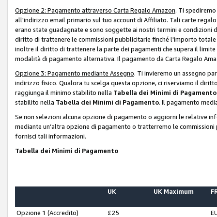
Opzione 2: Pagamento attraverso Carta Regalo Amazon
. Ti spediremo
all'indirizzo email primario sul tuo account di Affiliato. Tali carte rega
erano state guadagnate e sono soggette ai nostri termini e condizioni de
diritto di trattenere le commissioni pubblicitarie finché l'importo tota
inoltre il diritto di trattenere la parte dei pagamenti che supera il lim
modalità di pagamento alternativa. Il pagamento da Carta Regalo Amazo
Opzione 3: Pagamento mediante Assegno
. Ti invieremo un assegno par
indirizzo fisico. Qualora tu scelga questa opzione, ci riserviamo il diri
raggiunga il minimo stabilito nella
Tabella dei Minimi di Pagamento
stabilito nella
Tabella dei Minimi di Pagamento
. Il pagamento media
Se non selezioni alcuna opzione di pagamento o aggiorni le relative in
mediante un’altra opzione di pagamento o tratterremo le commissioni p
fornisci tali informazioni.
Tabella dei Minimi di Pagamento
UK
UK Maximum
FR
Opzione 1 (Accredito)
£25
E