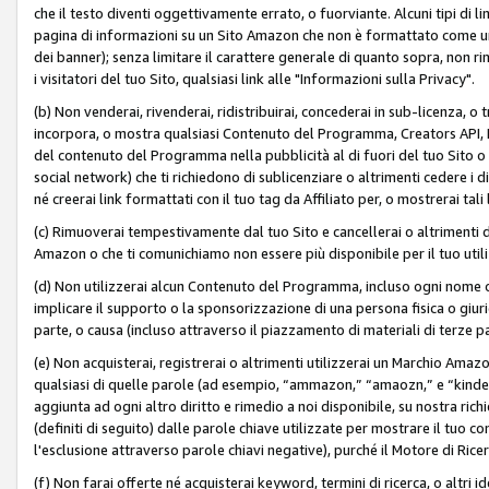
che il testo diventi oggettivamente errato, o fuorviante. Alcuni tipi d
pagina di informazioni su un Sito Amazon che non è formattato come un L
dei banner); senza limitare il carattere generale di quanto sopra, non rimu
i visitatori del tuo Sito, qualsiasi link alle "Informazioni sulla Privacy".
(b) Non venderai, rivenderai, ridistribuirai, concederai in sub-licenza, 
incorpora, o mostra qualsiasi Contenuto del Programma, Creators API, PA A
del contenuto del Programma nella pubblicità al di fuori del tuo Sito o su 
social network) che ti richiedono di sublicenziare o altrimenti cedere i 
né creerai link formattati con il tuo tag da Affiliato per, o mostrerai tali 
(c) Rimuoverai tempestivamente dal tuo Sito e cancellerai o altrimenti
Amazon o che ti comunichiamo non essere più disponibile per il tuo util
(d) Non utilizzerai alcun Contenuto del Programma, incluso ogni nome 
implicare il supporto o la sponsorizzazione di una persona fisica o giur
parte, o causa (incluso attraverso il piazzamento di materiali di terze
(e) Non acquisterai, registrerai o altrimenti utilizzerai un Marchio Amaz
qualsiasi di quelle parole (ad esempio, “ammazon,” “amaozn,” e “kindel,”)
aggiunta ad ogni altro diritto e rimedio a noi disponibile, su nostra rich
(definiti di seguito) dalle parole chiave utilizzate per mostrare il tuo co
l'esclusione attraverso parole chiavi negative), purché il Motore di Ricer
(f) Non farai offerte né acquisterai keyword, termini di ricerca, o altri 