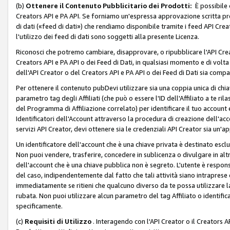
(b)
Ottenere il Contenuto Pubblicitario dei Prodotti:
È possibile 
Creators API e PA API. Se forniamo un'espressa approvazione scritta pre
di dati («feed di dati») che rendiamo disponibile tramite i feed API Creat
l'utilizzo dei feed di dati sono soggetti alla presente Licenza.
Riconosci che potremo cambiare, disapprovare, o ripubblicare l'API Creato
Creators API e PA API o dei Feed di Dati, in qualsiasi momento e di volta i
dell'API Creator o del Creators API e PA API o dei Feed di Dati sia compati
Per ottenere il contenuto pubDevi utilizzare sia una coppia unica di chiav
parametro tag degli Affiliati (che può o essere l'ID dell'Affiliato a te r
del Programma di Affiliazione correlato) per identificare il tuo account e
Identificatori dell'Account attraverso la procedura di creazione dell'acc
servizi API Creator, devi ottenere sia le credenziali API Creator sia un'a
Un identificatore dell'account che è una chiave privata è destinato esc
Non puoi vendere, trasferire, concedere in sublicenza o divulgare in alt
dell'account che è una chiave pubblica non è segreto. L'utente è responsabi
del caso, indipendentemente dal fatto che tali attività siano intraprese 
immediatamente se ritieni che qualcuno diverso da te possa utilizzare la 
rubata. Non puoi utilizzare alcun parametro del tag Affiliato o identif
specificamente.
(c)
Requisiti di Utilizzo
. Interagendo con l'API Creator o il Creators A