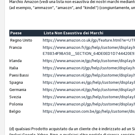
Marchio Amazon (vedi una lista non esaustiva dei nostri marchi mediante i 
(ad esempio, “ammazon”, “amaozn”, and “kindel”) (congiuntamente, un
Paese
Lista Non Esaustiva dei Marchi
Regno Unito
https://www.amazon.co.uk/gp/feature.html?ie=
Francia
https://www.amazon.fr/gp/help/customer/displ
E78834F9BA58__SECTION_64DE0ED1D744420E
Irlanda
https://www.amazon.ie/gp/help/customer/displ
Italia
https://www.amazon.it/gp/help/customer/displa
Paesi Bassi
https://www.amazon.nl/gp/help/customer/displa
Spagna
https://www.amazon.es/gp/help/customer/displa
Germania
https://www.amazon.nl/gp/help/customer/displa
Svezia
https://www.amazon.se/gp/help/customer/displa
Polonia
https://www.amazon.pl/gp/help/customer/displa
Belgio
https://www.amazon.com.be/gp/help/customer/d
(d) qualsiasi Prodotto acquistato da un cliente che è indirizzato ad un 
(inclusi Google, Yahoo, Bing, o qualsiasi altro portale di ricerca, servizio