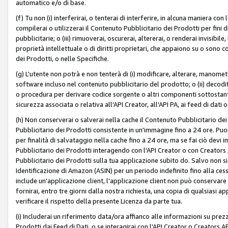
automatico e/o di base.
(f) Tu non (i) interferirai, o tenterai di interferire, in alcuna maniera co
compilerai o utilizzerai il Contenuto Pubblicitario dei Prodotti per fini di
pubblicitarie; o (iii) rimuoverai, oscurerai, altererai, o renderai invisibile, 
proprietà intellettuale o di diritti proprietari, che appaiono su o sono c
dei Prodotti, o nelle Specifiche.
(g) L'utente non potrà e non tenterà di (i) modificare, alterare, manomet
software incluso nel contenuto pubblicitario del prodotto; o (ii) decod
o procedura per derivare codice sorgente o altri componenti sottostan
sicurezza associata o relativa all'API Creator, all'API PA, ai feed di dati 
(h) Non conserverai o salverai nella cache il Contenuto Pubblicitario de
Pubblicitario dei Prodotti consistente in un'immagine fino a 24 ore. Puo
per finalità di salvataggio nella cache fino a 24 ore, ma se fai ciò d
Pubblicitario dei Prodotti interagendo con l'API Creator o con Creator
Pubblicitario dei Prodotti sulla tua applicazione subito do. Salvo non
Identificazione di Amazon (ASIN) per un periodo indefinito fino alla ce
include un'applicazione client, l'applicazione client non può conservare 
fornirai, entro tre giorni dalla nostra richiesta, una copia di qualsiasi ap
verificare il rispetto della presente Licenza da parte tua.
(i) Includerai un riferimento data/ora affianco alle informazioni su prezz
Prodotti dai Feed di Dati, o se interagirai con l'API Creator o Creators 