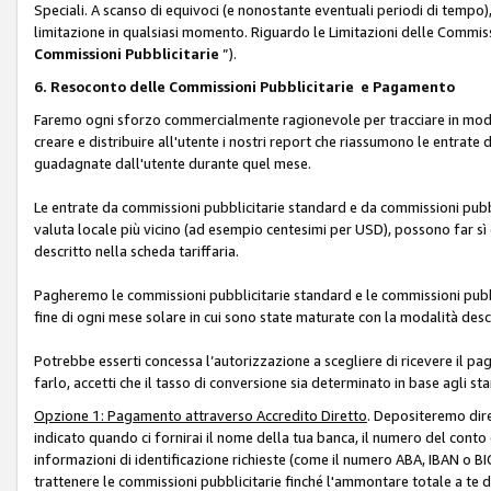
Speciali. A scanso di equivoci (e nonostante eventuali periodi di tempo), 
limitazione in qualsiasi momento. Riguardo le Limitazioni delle Commissi
Commissioni Pubblicitarie
”).
6. Resoconto delle Commissioni Pubblicitarie e Pagamento
Faremo ogni sforzo commercialmente ragionevole per tracciare in modo a
creare e distribuire all'utente i nostri report che riassumono le entrate
guadagnate dall'utente durante quel mese.
Le entrate da commissioni pubblicitarie standard e da commissioni pubbl
valuta locale più vicino (ad esempio centesimi per USD), possono far sì 
descritto nella scheda tariffaria.
Pagheremo le commissioni pubblicitarie standard e le commissioni pubbli
fine di ogni mese solare in cui sono state maturate con la modalità descr
Potrebbe esserti concessa l’autorizzazione a scegliere di ricevere il pa
farlo, accetti che il tasso di conversione sia determinato in base agli s
Opzione 1: Pagamento attraverso Accredito Diretto
. Depositeremo dir
indicato quando ci fornirai il nome della tua banca, il numero del conto
informazioni di identificazione richieste (come il numero ABA, IBAN o BIC,
trattenere le commissioni pubblicitarie finché l'ammontare totale a te 