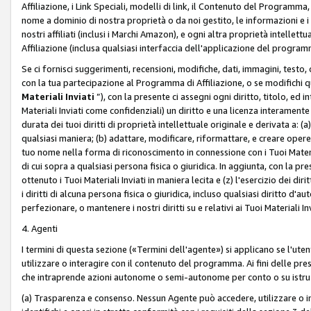
Affiliazione, i Link Speciali, modelli di link, il Contenuto del Programma,
nome a dominio di nostra proprietà o da noi gestito, le informazioni e i ma
nostri affiliati (inclusi i Marchi Amazon), e ogni altra proprietà intell
Affiliazione (inclusa qualsiasi interfaccia dell'applicazione del programm
Se ci fornisci suggerimenti, recensioni, modifiche, dati, immagini, test
con la tua partecipazione al Programma di Affiliazione, o se modifichi 
Materiali Inviati
”), con la presente ci assegni ogni diritto, titolo, ed i
Materiali Inviati come confidenziali) un diritto e una licenza interament
durata dei tuoi diritti di proprietà intellettuale originale e derivata a: (a)
qualsiasi maniera; (b) adattare, modificare, riformattare, e creare opere de
tuo nome nella forma di riconoscimento in connessione con i Tuoi Materiali
di cui sopra a qualsiasi persona fisica o giuridica. In aggiunta, con la pre
ottenuto i Tuoi Materiali Inviati in maniera lecita e (z) l'esercizio dei diri
i diritti di alcuna persona fisica o giuridica, incluso qualsiasi diritto d
perfezionare, o mantenere i nostri diritti su e relativi ai Tuoi Materiali In
4. Agenti
I termini di questa sezione («Termini dell'agente») si applicano se l'uten
utilizzare o interagire con il contenuto del programma. Ai fini delle pre
che intraprende azioni autonome o semi-autonome per conto o su istruzi
(a) Trasparenza e consenso. Nessun Agente può accedere, utilizzare o 