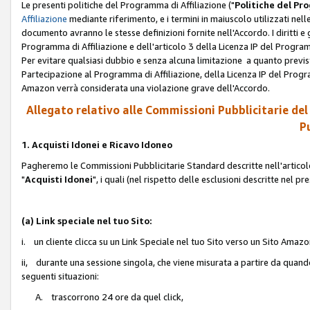
Le presenti politiche del Programma di Affiliazione ("
Politiche del P
Affiliazione
mediante riferimento, e i termini in maiuscolo utilizzati ne
documento avranno le stesse definizioni fornite nell'Accordo. I diritti e gl
Programma di Affiliazione e dell'articolo 3 della Licenza IP del Progra
Per evitare qualsiasi dubbio e senza alcuna limitazione a quanto previsto 
Partecipazione al Programma di Affiliazione, della Licenza IP del Progra
Amazon verrà considerata una violazione grave dell'Accordo.
Allegato relativo alle Commissioni Pubblicitarie del
Pu
1. Acquisti Idonei e Ricavo Idoneo
Pagheremo le Commissioni Pubblicitarie Standard descritte nell'articolo
"
Acquisti Idonei
", i quali (nel rispetto delle esclusioni descritte nel 
(a) Link speciale nel tuo Sito:
i. un cliente clicca su un Link Speciale nel tuo Sito verso un Sito Amazo
ii, durante una sessione singola, che viene misurata a partire da quando u
seguenti situazioni:
A. trascorrono 24 ore da quel click,