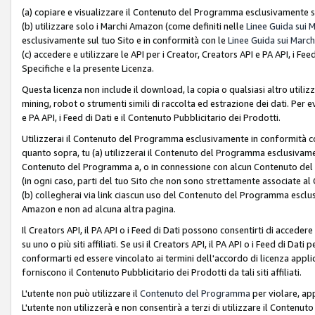
(a) copiare e visualizzare il Contenuto del Programma esclusivamente su
(b) utilizzare solo i Marchi Amazon (come definiti nelle
Linee Guida sui 
esclusivamente sul tuo Sito e in conformità con le
Linee Guida sui March
(c) accedere e utilizzare le API per i Creator, Creators API e PA API, i F
Specifiche e la presente Licenza.
Questa licenza non include il download, la copia o qualsiasi altro utiliz
mining, robot o strumenti simili di raccolta ed estrazione dei dati. Per 
e PA API, i Feed di Dati e il Contenuto Pubblicitario dei Prodotti.
Utilizzerai il Contenuto del Programma esclusivamente in conformità con
quanto sopra, tu (a) utilizzerai il Contenuto del Programma esclusivamen
Contenuto del Programma a, o in connessione con alcun Contenuto del P
(in ogni caso, parti del tuo Sito che non sono strettamente associate a
(b) collegherai via link ciascun uso del Contenuto del Programma esclus
Amazon e non ad alcuna altra pagina.
Il Creators API, il PA API o i Feed di Dati possono consentirti di accedere 
su uno o più siti affiliati. Se usi il Creators API, il PA API o i Feed di Dati
conformarti ed essere vincolato ai termini dell'accordo di licenza applicab
forniscono il Contenuto Pubblicitario dei Prodotti da tali siti affiliati.
L'utente non può utilizzare il
Contenuto del Programma
per violare, app
L'utente non utilizzerà e non consentirà a terzi di utilizzare il Conten