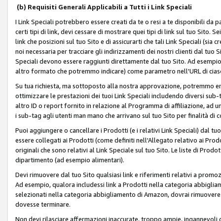
(b) Requisiti Generali Applicabili a Tutti i Link Speciali
I Link Speciali potrebbero essere creati da te o resi a te disponibili da 
certi tipi di link, devi cessare di mostrare quei tipi di link sul tuo Sito. 
link che posizioni sul tuo Sito e di assicurarti che tali Link Speciali (sia
noi necessaria per tracciare gli indirizzamenti dei nostri clienti dal tuo Sit
Speciali devono essere raggiunti direttamente dal tuo Sito. Ad esempio,
altro formato che potremmo indicare) come parametro nell'URL di ciasc
Su tua richiesta, ma sottoposto alla nostra approvazione, potremmo emet
ottimizzare le prestazioni dei tuoi Link Speciali includendo diversi sub-t
altro ID o report fornito in relazione al Programma di affiliazione, ad
i sub-tag agli utenti man mano che arrivano sul tuo Sito per finalità di 
Puoi aggiungere o cancellare i Prodotti (e i relativi Link Speciali) dal 
essere collegati ai Prodotti (come definiti nell'Allegato relativo ai Prodo
originali che sono relativi al Link Speciale sul tuo Sito. Le liste di Prod
dipartimento (ad esempio alimentari).
Devi rimuovere dal tuo Sito qualsiasi link e riferimenti relativi a prom
Ad esempio, qualora includessi link a Prodotti nella categoria abbigli
selezionati nella categoria abbigliamento di Amazon, dovrai rimuover
dovesse terminare.
Non devi rilasciare affermazioni inaccurate, troppo ampie, ingannevoli 