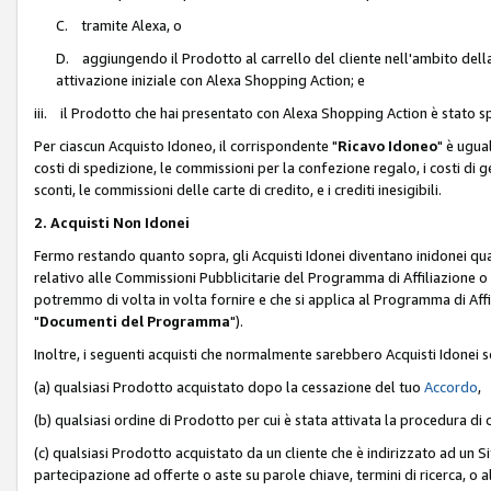
C. tramite Alexa, o
D. aggiungendo il Prodotto al carrello del cliente nell'ambito dell
attivazione iniziale con Alexa Shopping Action; e
iii. il Prodotto che hai presentato con Alexa Shopping Action è stato spe
Per ciascun Acquisto Idoneo, il corrispondente "
Ricavo Idoneo
" è ugua
costi di spedizione, le commissioni per la confezione regalo, i costi di gest
sconti, le commissioni delle carte di credito, e i crediti inesigibili.
2. Acquisti Non Idonei
Fermo restando quanto sopra, gli Acquisti Idonei diventano inidonei qu
relativo alle Commissioni Pubblicitarie del Programma di Affiliazione o di
potremmo di volta in volta fornire e che si applica al Programma di Affil
"
Documenti del Programma
").
Inoltre, i seguenti acquisti che normalmente sarebbero Acquisti Idonei 
(a) qualsiasi Prodotto acquistato dopo la cessazione del tuo
Accordo
,
(b) qualsiasi ordine di Prodotto per cui è stata attivata la procedura di
(c) qualsiasi Prodotto acquistato da un cliente che è indirizzato ad un 
partecipazione ad offerte o aste su parole chiave, termini di ricerca, o a