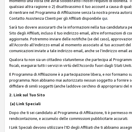
momento una volta che avrai soddisfatto i nostri requisiti di idoneità. 
qualsiasi altra ragione o 2) disattivassimo il tuo account a causa di qua
di rientrare nel Programma di Affiliazione senza la nostra previa autor
Contatto Assistenza Clienti per gli Affiliati disponibile
qui
.
Sarà tuo dovere assicurarti che le informazioni nella tua candidatura pe
Sito degli Affiliati, incluso il tuo indirizzo email, altre informazioni di
aggiornate. Potremmo inviare delle notifiche (se del caso), approvazioni
all'Accordo all'indirizzo email al momento associato al tuo account del
comunicazioni inviate a tale indirizzo email, anche se l'indirizzo email 
Qualora tu non sia un cittadino statunitense che partecipa al Programma
fiscali, eseguirai tutti i servizi in virtù dell'Accordo fuori dagli Stati Uniti
Il Programma di Affiliazione è a partecipazione libera, e noi forniamo sul S
programma. Non abbiamo mai autorizzato nessun soggetto a fornire servi
diffidare di simili soggetti (anche laddove cerchino di appropriarsi del
2. Link sul Tuo Sito
(a) Link Speciali
Dopo che ti sei candidato al Programma di Affiliazione, ti è permesso mos
rendicontazione, e accumulo delle commissioni pubblicitarie accurati.
I Link Speciali devono utilizzare l'ID degli Affiliati che ti abbiamo asseg