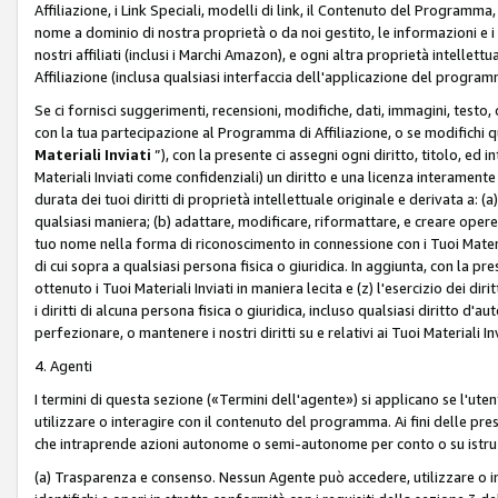
Affiliazione, i Link Speciali, modelli di link, il Contenuto del Programma,
nome a dominio di nostra proprietà o da noi gestito, le informazioni e i ma
nostri affiliati (inclusi i Marchi Amazon), e ogni altra proprietà intell
Affiliazione (inclusa qualsiasi interfaccia dell'applicazione del programm
Se ci fornisci suggerimenti, recensioni, modifiche, dati, immagini, test
con la tua partecipazione al Programma di Affiliazione, o se modifichi 
Materiali Inviati
”), con la presente ci assegni ogni diritto, titolo, ed i
Materiali Inviati come confidenziali) un diritto e una licenza interament
durata dei tuoi diritti di proprietà intellettuale originale e derivata a: (a)
qualsiasi maniera; (b) adattare, modificare, riformattare, e creare opere de
tuo nome nella forma di riconoscimento in connessione con i Tuoi Materiali
di cui sopra a qualsiasi persona fisica o giuridica. In aggiunta, con la pre
ottenuto i Tuoi Materiali Inviati in maniera lecita e (z) l'esercizio dei diri
i diritti di alcuna persona fisica o giuridica, incluso qualsiasi diritto d
perfezionare, o mantenere i nostri diritti su e relativi ai Tuoi Materiali In
4. Agenti
I termini di questa sezione («Termini dell'agente») si applicano se l'uten
utilizzare o interagire con il contenuto del programma. Ai fini delle pre
che intraprende azioni autonome o semi-autonome per conto o su istruzi
(a) Trasparenza e consenso. Nessun Agente può accedere, utilizzare o 