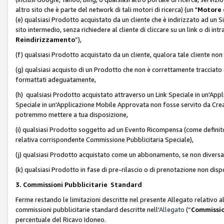
altro sito che è parte del network di tali motori di ricerca) (un "
Motore 
(e) qualsiasi Prodotto acquistato da un cliente che è indirizzato ad un 
sito intermedio, senza richiedere al cliente di cliccare su un link o di in
Reindirizzamento
”),
(f) qualsiasi Prodotto acquistato da un cliente, qualora tale cliente non
(g) qualsiasi acquisto di un Prodotto che non è correttamente tracciat
formattati adeguatamente,
(h) qualsiasi Prodotto acquistato attraverso un Link Speciale in un'App
Speciale in un'Applicazione Mobile Approvata non fosse servito da Creator
potremmo mettere a tua disposizione,
(i) qualsiasi Prodotto soggetto ad un Evento Ricompensa (come definito a
relativa corrispondente Commissione Pubblicitaria Speciale),
(j) qualsiasi Prodotto acquistato come un abbonamento, se non divers
(k) qualsiasi Prodotto in fase di pre-rilascio o di prenotazione non disp
3. Commissioni Pubblicitarie Standard
Ferme restando le limitazioni descritte nel presente Allegato relativo a
commissioni pubblicitarie standard descritte nell'
Allegato
(“
Commissio
percentuale del Ricavo Idoneo.