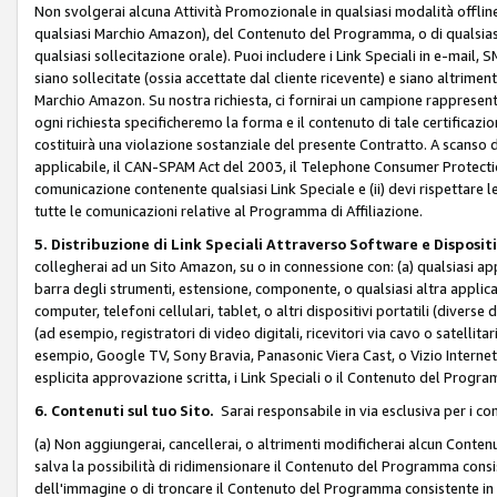
Non svolgerai alcuna Attività Promozionale in qualsiasi modalità offline, a
qualsiasi Marchio Amazon), del Contenuto del Programma, o di qualsiasi
qualsiasi sollecitazione orale). Puoi includere i Link Speciali in e-mail, 
siano sollecitate (ossia accettate dal cliente ricevente) e siano altriment
Marchio Amazon. Su nostra richiesta, ci fornirai un campione rappresentati
ogni richiesta specificheremo la forma e il contenuto di tale certificazi
costituirà una violazione sostanziale del presente Contratto. A scanso di 
applicabile, il CAN-SPAM Act del 2003, il Telephone Consumer Protection 
comunicazione contenente qualsiasi Link Speciale e (ii) devi rispettare l
tutte le comunicazioni relative al Programma di Affiliazione.
5. Distribuzione di Link Speciali Attraverso Software e Disposit
collegherai ad un Sito Amazon, su o in connessione con: (a) qualsiasi a
barra degli strumenti, estensione, componente, o qualsiasi altra applicazi
computer, telefoni cellulari, tablet, o altri dispositivi portatili (divers
(ad esempio, registratori di video digitali, ricevitori via cavo o satellitar
esempio, Google TV, Sony Bravia, Panasonic Viera Cast, o Vizio Internet 
esplicita approvazione scritta, i Link Speciali o il Contenuto del Pro
6. Contenuti sul tuo Sito.
Sarai responsabile in via esclusiva per i con
(a) Non aggiungerai, cancellerai, o altrimenti modificherai alcun Conte
salva la possibilità di ridimensionare il Contenuto del Programma consi
dell'immagine o di troncare il Contenuto del Programma consistente in un