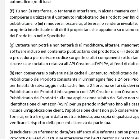
automatico e/o di base.
(f) Tu non (i) interferirai, o tenterai di interferire, in alcuna maniera co
compilerai o utilizzerai il Contenuto Pubblicitario dei Prodotti per fini di
pubblicitarie; o (iii) rimuoverai, oscurerai, altererai, o renderai invisibile, 
proprietà intellettuale o di diritti proprietari, che appaiono su o sono c
dei Prodotti, o nelle Specifiche.
(g) L'utente non potrà e non tenterà di (i) modificare, alterare, manomet
software incluso nel contenuto pubblicitario del prodotto; o (ii) decod
o procedura per derivare codice sorgente o altri componenti sottostan
sicurezza associata o relativa all'API Creator, all'API PA, ai feed di dati 
(h) Non conserverai o salverai nella cache il Contenuto Pubblicitario de
Pubblicitario dei Prodotti consistente in un'immagine fino a 24 ore. Puo
per finalità di salvataggio nella cache fino a 24 ore, ma se fai ciò d
Pubblicitario dei Prodotti interagendo con l'API Creator o con Creator
Pubblicitario dei Prodotti sulla tua applicazione subito do. Salvo non
Identificazione di Amazon (ASIN) per un periodo indefinito fino alla ce
include un'applicazione client, l'applicazione client non può conservare 
fornirai, entro tre giorni dalla nostra richiesta, una copia di qualsiasi ap
verificare il rispetto della presente Licenza da parte tua.
(i) Includerai un riferimento data/ora affianco alle informazioni su prezz
Prodotti dai Feed di Dati, o se interagirai con l'API Creator o Creators 