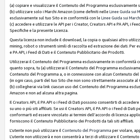
(a) copiare e visualizzare il Contenuto del Programma esclusivamente su
(b) utilizzare solo i Marchi Amazon (come definiti nelle
Linee Guida sui 
esclusivamente sul tuo Sito e in conformità con le
Linee Guida sui March
(c) accedere e utilizzare le API per i Creator, Creators API e PA API, i F
Specifiche e la presente Licenza.
Questa licenza non include il download, la copia o qualsiasi altro utiliz
mining, robot o strumenti simili di raccolta ed estrazione dei dati. Per 
e PA API, i Feed di Dati e il Contenuto Pubblicitario dei Prodotti.
Utilizzerai il Contenuto del Programma esclusivamente in conformità con
quanto sopra, tu (a) utilizzerai il Contenuto del Programma esclusivamen
Contenuto del Programma a, o in connessione con alcun Contenuto del P
(in ogni caso, parti del tuo Sito che non sono strettamente associate a
(b) collegherai via link ciascun uso del Contenuto del Programma esclus
Amazon e non ad alcuna altra pagina.
Il Creators API, il PA API o i Feed di Dati possono consentirti di accedere 
su uno o più siti affiliati. Se usi il Creators API, il PA API o i Feed di Dati
conformarti ed essere vincolato ai termini dell'accordo di licenza applicab
forniscono il Contenuto Pubblicitario dei Prodotti da tali siti affiliati.
L'utente non può utilizzare il
Contenuto del Programma
per violare, app
L'utente non utilizzerà e non consentirà a terzi di utilizzare il Conten