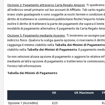
Opzione 2: Pagamento attraverso Carta Regalo Amazon
. Ti spediremo
all'indirizzo email primario sul tuo account di Affiliato. Tali carte rega
erano state guadagnate e sono soggette ai nostri termini e condizioni de
diritto di trattenere le commissioni pubblicitarie finché l'importo tota
inoltre il diritto di trattenere la parte dei pagamenti che supera il lim
modalità di pagamento alternativa. Il pagamento da Carta Regalo Amazo
Opzione 3: Pagamento mediante Assegno
. Ti invieremo un assegno par
indirizzo fisico. Qualora tu scelga questa opzione, ci riserviamo il diri
raggiunga il minimo stabilito nella
Tabella dei Minimi di Pagamento
stabilito nella
Tabella dei Minimi di Pagamento
. Il pagamento media
Se non selezioni alcuna opzione di pagamento o aggiorni le relative in
mediante un’altra opzione di pagamento o tratterremo le commissioni p
fornisci tali informazioni.
Tabella dei Minimi di Pagamento
UK
UK Maximum
FR
Opzione 1 (Accredito)
£25
E