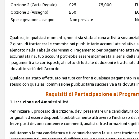
Opzione 2 (Carta Regalo)
£25
£5,000
EU
Opzione 3 (Assegno)
£50
EU
Spese gestione assegno
Non previste
No
Qualora, in qualsiasi momento, non ci sia stata alcuna attività sostanzial
7 giorni di trattenere le commissioni pubblicitarie accumulate relative
elencato nella Tabella dei Minimi di Pagamento per pagamento attrave
accumulata nel tuo account potrebbe essere incamerata ai sensi della leg
I pagamenti a te corrisposti, al netto di tutte le deduzioni e trattenut
dovuti in virtù dell'Accordo.
Qualora sia stato effettuato nei tuoi confronti qualsiasi pagamento in e
stesso con qualsiasi commissione pubblicitaria successiva a te dovuta in
Requisiti di Partecipazione al Program
1. Iscrizione ed Ammissibilità
Per iniziare il processo di iscrizione, devi presentare una candidatura 
originali ed essere disponibili pubblicamente attraverso l'indirizzo del s
terze parti devono contenere commenti, analisi o trasformazioni significat
Valuteremo la tua candidatura e ti comunicheremo la sua accettazione o r
l'inserimento nel Programma di Affiliazione, e tu non potrai aggiungere 