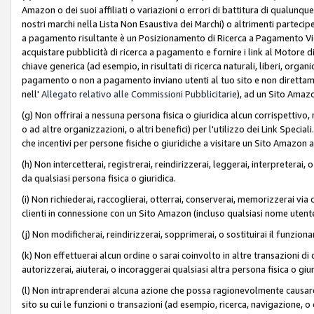
Amazon o dei suoi affiliati o variazioni o errori di battitura di qualunqu
nostri marchi nella Lista Non Esaustiva dei Marchi) o altrimenti partecipe
a pagamento risultante è un Posizionamento di Ricerca a Pagamento Vie
acquistare pubblicità di ricerca a pagamento e fornire i link al Motore di 
chiave generica (ad esempio, in risultati di ricerca naturali, liberi, organ
pagamento o non a pagamento inviano utenti al tuo sito e non direttam
nell'
Allegato relativo alle Commissioni Pubblicitarie
), ad un Sito Amaz
(g) Non offrirai a nessuna persona fisica o giuridica alcun corrispettivo, 
o ad altre organizzazioni, o altri benefici) per l'utilizzo dei Link Spe
che incentivi per persone fisiche o giuridiche a visitare un Sito Amazon a
(h) Non intercetterai, registrerai, reindirizzerai, leggerai, interpreterai
da qualsiasi persona fisica o giuridica.
(i) Non richiederai, raccoglierai, otterrai, conserverai, memorizzerai via 
clienti in connessione con un Sito Amazon (incluso qualsiasi nome utent
(j) Non modificherai, reindirizzerai, sopprimerai, o sostituirai il funzio
(k) Non effettuerai alcun ordine o sarai coinvolto in altre transazioni di
autorizzerai, aiuterai, o incoraggerai qualsiasi altra persona fisica o giu
(l) Non intraprenderai alcuna azione che possa ragionevolmente causare 
sito su cui le funzioni o transazioni (ad esempio, ricerca, navigazione, 