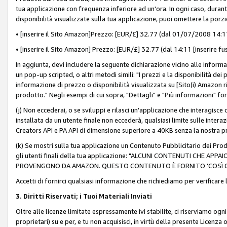
tua applicazione con frequenza inferiore ad un'ora. In ogni caso, durante
disponibilità visualizzate sulla tua applicazione, puoi omettere la porz
• [inserire il Sito Amazon]Prezzo: [EUR/£] 32.77 (dal 01/07/2008 14:11 
• [inserire il Sito Amazon] Prezzo: [EUR/£] 32.77 (dal 14:11 [inserire fu
In aggiunta, devi includere la seguente dichiarazione vicino alle informa
un pop-up scripted, o altri metodi simili: "I prezzi e la disponibilità de
informazione di prezzo o disponibilità visualizzata su [Sito(i) Amazon ri
prodotto." Negli esempi di cui sopra, "Dettagli" e "Più informazioni" fo
(j) Non eccederai, o se sviluppi e rilasci un'applicazione che interagisce
installata da un utente finale non eccederà, qualsiasi limite sulle interazi
Creators API e PA API di dimensione superiore a 40KB senza la nostra p
(k) Se mostri sulla tua applicazione un Contenuto Pubblicitario dei Prodo
gli utenti finali della tua applicazione: "ALCUNI CONTENUTI CHE AP
PROVENGONO DA AMAZON. QUESTO CONTENUTO È FORNITO 'COSÌ CO
Accetti di fornirci qualsiasi informazione che richiediamo per verificare
3. Diritti Riservati; i Tuoi Materiali Inviati
Oltre alle licenze limitate espressamente ivi stabilite, ci riserviamo ogni dir
proprietari) su e per, e tu non acquisisci, in virtù della presente Licenza