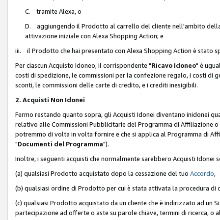
C. tramite Alexa, o
D. aggiungendo il Prodotto al carrello del cliente nell'ambito dell
attivazione iniziale con Alexa Shopping Action; e
iii. il Prodotto che hai presentato con Alexa Shopping Action è stato spe
Per ciascun Acquisto Idoneo, il corrispondente "
Ricavo Idoneo
" è ugua
costi di spedizione, le commissioni per la confezione regalo, i costi di gest
sconti, le commissioni delle carte di credito, e i crediti inesigibili.
2. Acquisti Non Idonei
Fermo restando quanto sopra, gli Acquisti Idonei diventano inidonei qu
relativo alle Commissioni Pubblicitarie del Programma di Affiliazione o di
potremmo di volta in volta fornire e che si applica al Programma di Affil
"
Documenti del Programma
").
Inoltre, i seguenti acquisti che normalmente sarebbero Acquisti Idonei 
(a) qualsiasi Prodotto acquistato dopo la cessazione del tuo
Accordo
,
(b) qualsiasi ordine di Prodotto per cui è stata attivata la procedura di
(c) qualsiasi Prodotto acquistato da un cliente che è indirizzato ad un 
partecipazione ad offerte o aste su parole chiave, termini di ricerca, o a