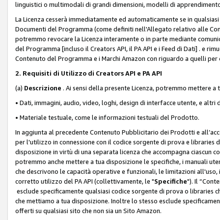
linguistici o multimodali di grandi dimensioni, modelli di apprendiment
La Licenza cesserà immediatamente ed automaticamente se in qualsiasi
Documenti del Programma (come definiti nell'Allegato relativo alle Comm
potremmo revocare la Licenza interamente o in parte mediante comunicaz
del Programma [incluso il Creators API, il PA API e i Feed di Dati] . e r
Contenuto del Programma e i Marchi Amazon con riguardo a quelli per cu
2. Requisiti di Utilizzo di Creators API e PA API
(a)
Descrizione
. Ai sensi della presente Licenza, potremmo mettere a
• Dati, immagini, audio, video, loghi, design di interfacce utente, e altri 
• Materiale testuale, come le informazioni testuali del Prodotto.
In aggiunta al precedente Contenuto Pubblicitario dei Prodotti e all’ac
per l'utilizzo in connessione con il codice sorgente di prova e libraries 
disposizione in virtù di una separata licenza che accompagna ciascun cod
potremmo anche mettere a tua disposizione le specifiche, i manuali utent
che descrivono le capacità operative e funzionali, le limitazioni all'uso, i 
corretto utilizzo del PA API (collettivamente, le "
Specifiche
"). Il “Con
esclude specificamente qualsiasi codice sorgente di prova o libraries ch
che mettiamo a tua disposizione. Inoltre lo stesso esclude specificament
offerti su qualsiasi sito che non sia un Sito Amazon.