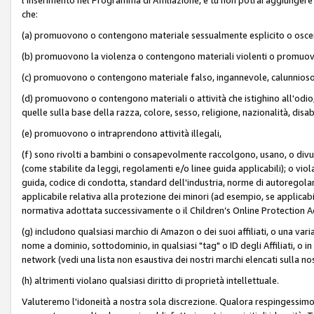
che:
(a) promuovono o contengono materiale sessualmente esplicito o osc
(b) promuovono la violenza o contengono materiali violenti o promuov
(c) promuovono o contengono materiale falso, ingannevole, calunnioso
(d) promuovono o contengono materiali o attività che istighino all'odio, m
quelle sulla base della razza, colore, sesso, religione, nazionalità, disa
(e) promuovono o intraprendono attività illegali,
(f) sono rivolti a bambini o consapevolmente raccolgono, usano, o divulg
(come stabilite da leggi, regolamenti e/o linee guida applicabili); o vi
guida, codice di condotta, standard dell'industria, norme di autoregolame
applicabile relativa alla protezione dei minori (ad esempio, se applicabi
normativa adottata successivamente o il Children’s Online Protection Ac
(g) includono qualsiasi marchio di Amazon o dei suoi affiliati, o una varia
nome a dominio, sottodominio, in qualsiasi "tag" o ID degli Affiliati, o in
network (vedi una lista non esaustiva dei nostri marchi elencati sulla no
(h) altrimenti violano qualsiasi diritto di proprietà intellettuale.
Valuteremo l'idoneità a nostra sola discrezione. Qualora respingessimo l