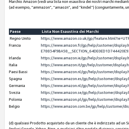
Marchio Amazon (vedi una lista non esaustiva dei nostri marchi mediante i 
(ad esempio, “ammazon”, “amaozn”, and “kindel”) (congiuntamente, un
Paese
Lista Non Esaustiva dei Marchi
Regno Unito
https://www.amazon.co.uk/gp/feature.html?ie=
Francia
https://www.amazon.fr/gp/help/customer/displ
E78834F9BA58__SECTION_64DE0ED1D744420E
Irlanda
https://www.amazon.ie/gp/help/customer/displ
Italia
https://www.amazon.it/gp/help/customer/displa
Paesi Bassi
https://www.amazon.nl/gp/help/customer/displa
Spagna
https://www.amazon.es/gp/help/customer/displa
Germania
https://www.amazon.nl/gp/help/customer/displa
Svezia
https://www.amazon.se/gp/help/customer/displa
Polonia
https://www.amazon.pl/gp/help/customer/displa
Belgio
https://www.amazon.com.be/gp/help/customer/d
(d) qualsiasi Prodotto acquistato da un cliente che è indirizzato ad un 
(inclusi Google, Yahoo, Bing, o qualsiasi altro portale di ricerca, servizio