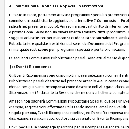
4. Commissioni Pubblicitarie Speciali o Promozioni
Di tanto in tanto, potremmo attivare programmi speciali o promozioni ch
commissioni pubblicitarie aggiuntive o alternative (“
Commissioni Pubbl
indicati nel presente articolo), Amazon si riserva il diritto di interrom
o promozione. Salvo non sia diversamente stabilito, tutti i programmi s
soggetti ad esclusioni per mancanza di idoneità sostanzialmente simili a
Pubblicitarie, e qualsiasi restrizione ai sensi dei Documenti del Progr
simile quale restrizione per i programmi speciali o per le promozioni.
Le seguenti Commissioni Pubblicitarie Speciali sono attualmente disponi
(a) Eventi Ricompensa
Gli Eventi Ricompensa sono disponibili in paesi selezionati come riferiti 
Pubblicitarie Speciali descritte nel presente articolo 4(a) in connessione 
idoneo per gli Eventi Ricompensa come descritto nell'Allegato, clicca 
Sito Amazon, e (2) durante la Sessione che ne deriva il cliente completa
Amazon non pagherà Commissioni Pubblicitarie Speciali qualora un Event
esempio, registrazioni effettuate utilizzando indirizzi email non validi
singola persona, Eventi Ricompensa ripetitivi, ed Eventi Ricompensa che
discrezione, in ciascun caso, qualora sia avvenuto un Evento Ricompensa
Link Speciali alle homepage specifiche per la ricompensa elencate nel