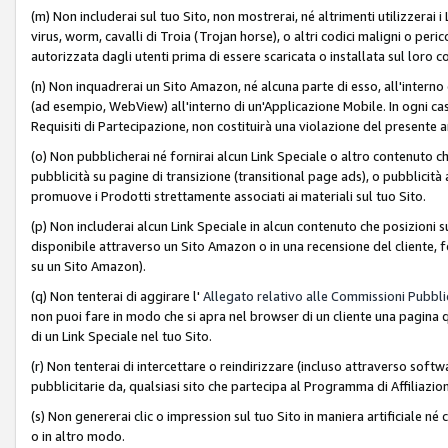
(m) Non includerai sul tuo Sito, non mostrerai, né altrimenti utilizzera
virus, worm, cavalli di Troia (Trojan horse), o altri codici maligni o p
autorizzata dagli utenti prima di essere scaricata o installata sul loro co
(n) Non inquadrerai un Sito Amazon, né alcuna parte di esso, all'interno
(ad esempio, WebView) all'interno di un'Applicazione Mobile. In ogni cas
Requisiti di Partecipazione, non costituirà una violazione del presente a
(o) Non pubblicherai né fornirai alcun Link Speciale o altro contenuto
pubblicità su pagine di transizione (transitional page ads), o pubblicità 
promuove i Prodotti strettamente associati ai materiali sul tuo Sito.
(p) Non includerai alcun Link Speciale in alcun contenuto che posizioni 
disponibile attraverso un Sito Amazon o in una recensione del cliente, fo
su un Sito Amazon).
(q) Non tenterai di aggirare l'
Allegato relativo alle Commissioni Pubblic
non puoi fare in modo che si apra nel browser di un cliente una pagina qu
di un Link Speciale nel tuo Sito.
(r) Non tenterai di intercettare o reindirizzare (incluso attraverso softwa
pubblicitarie da, qualsiasi sito che partecipa al Programma di Affiliazio
(s) Non genererai clic o impression sul tuo Sito in maniera artificiale 
o in altro modo.