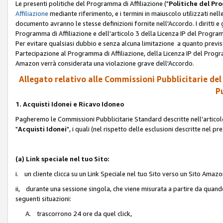
Le presenti politiche del Programma di Affiliazione ("
Politiche del P
Affiliazione
mediante riferimento, e i termini in maiuscolo utilizzati ne
documento avranno le stesse definizioni fornite nell'Accordo. I diritti e gl
Programma di Affiliazione e dell'articolo 3 della Licenza IP del Progra
Per evitare qualsiasi dubbio e senza alcuna limitazione a quanto previsto 
Partecipazione al Programma di Affiliazione, della Licenza IP del Progra
Amazon verrà considerata una violazione grave dell'Accordo.
Allegato relativo alle Commissioni Pubblicitarie del
Pu
1. Acquisti Idonei e Ricavo Idoneo
Pagheremo le Commissioni Pubblicitarie Standard descritte nell'articolo
"
Acquisti Idonei
", i quali (nel rispetto delle esclusioni descritte nel 
(a) Link speciale nel tuo Sito:
i. un cliente clicca su un Link Speciale nel tuo Sito verso un Sito Amazo
ii, durante una sessione singola, che viene misurata a partire da quando u
seguenti situazioni:
A. trascorrono 24 ore da quel click,