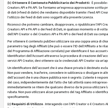
(b)
Ottenere il Contenuto Pubblicitario dei Prodotti:
È possibile 
Creators API e PA API. Se forniamo un'espressa approvazione scritta pre
di dati («feed di dati») che rendiamo disponibile tramite i feed API Creat
l'utilizzo dei feed di dati sono soggetti alla presente Licenza.
Riconosci che potremo cambiare, disapprovare, o ripubblicare l'API Creato
Creators API e PA API o dei Feed di Dati, in qualsiasi momento e di volta i
dell'API Creator o del Creators API e PA API o dei Feed di Dati sia compati
Per ottenere il contenuto pubDevi utilizzare sia una coppia unica di chiav
parametro tag degli Affiliati (che può o essere l'ID dell'Affiliato a te r
del Programma di Affiliazione correlato) per identificare il tuo account e
Identificatori dell'Account attraverso la procedura di creazione dell'acc
servizi API Creator, devi ottenere sia le credenziali API Creator sia un'a
Un identificatore dell'account che è una chiave privata è destinato esc
Non puoi vendere, trasferire, concedere in sublicenza o divulgare in alt
dell'account che è una chiave pubblica non è segreto. L'utente è responsabi
del caso, indipendentemente dal fatto che tali attività siano intraprese 
immediatamente se ritieni che qualcuno diverso da te possa utilizzare la 
rubata. Non puoi utilizzare alcun parametro del tag Affiliato o identif
specificamente.
(c)
Requisiti di Utilizzo
. Interagendo con l'API Creator o il Creators A