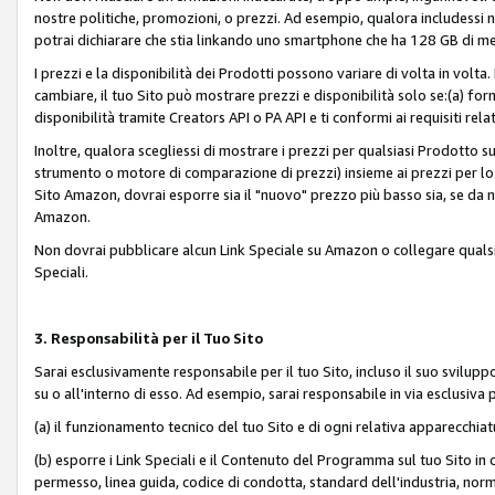
nostre politiche, promozioni, o prezzi. Ad esempio, qualora includessi
potrai dichiarare che stia linkando uno smartphone che ha 128 GB di m
I prezzi e la disponibilità dei Prodotti possono variare di volta in volta
cambiare, il tuo Sito può mostrare prezzi e disponibilità solo se:(a) fornia
disponibilità tramite Creators API o PA API e ti conformi ai requisiti rela
Inoltre, qualora scegliessi di mostrare i prezzi per qualsiasi Prodotto su
strumento o motore di comparazione di prezzi) insieme ai prezzi per lo s
Sito Amazon, dovrai esporre sia il "nuovo" prezzo più basso sia, se da noi
Amazon.
Non dovrai pubblicare alcun Link Speciale su Amazon o collegare qualsia
Speciali.
3. Responsabilità per il Tuo Sito
Sarai esclusivamente responsabile per il tuo Sito, incluso il suo svilu
su o all'interno di esso. Ad esempio, sarai responsabile in via esclusiva 
(a) il funzionamento tecnico del tuo Sito e di ogni relativa apparecchia
(b) esporre i Link Speciali e il Contenuto del Programma sul tuo Sito in 
permesso, linea guida, codice di condotta, standard dell'industria, norme