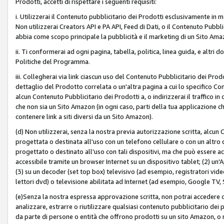
Prodotti, accetti di rispettare i seguenti requisiti:
i. Utilizzerai il Contenuto pubblicitario dei Prodotti esclusivamente in m
Non utilizzerai Creators API e PA API, Feed di Dati, o il Contenuto Pubbli
abbia come scopo principale la pubblicità e il marketing di un Sito Amaz
ii. Ti conformerai ad ogni pagina, tabella, politica, linea guida, e altri d
Politiche del Programma.
iii. Collegherai via link ciascun uso del Contenuto Pubblicitario dei Pr
dettaglio del Prodotto correlata o un'altra pagina a cui lo specifico Con
alcun Contenuto Pubblicitario dei Prodotti a, o indirizzerai il traffico i
che non sia un Sito Amazon (in ogni caso, parti della tua applicazione
contenere link a siti diversi da un Sito Amazon).
(d) Non utilizzerai, senza la nostra previa autorizzazione scritta, alcun
progettata o destinata all'uso con un telefono cellulare o con un altro d
progettato o destinato all'uso con tali dispositivi, ma che può essere acc
accessibile tramite un browser Internet su un dispositivo tablet; (2) u
(3) su un decoder (set top box) televisivo (ad esempio, registratori video d
lettori dvd) o televisione abilitata ad Internet (ad esempio, Google TV,
(e)Senza la nostra espressa approvazione scritta, non potrai accedere o u
analizzare, estrarre o riutilizzare qualsiasi contenuto pubblicitario dei
da parte di persone o entità che offrono prodotti su un sito Amazon, o