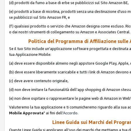
(d) prodotti da fumo a base di erbe se pubblicizzi sul Sito Amazon BE,
(e) prodotti a base di nicotina, prodotti senza una destinazione d'uso m
se pubblicizzi sul Sito Amazon FR, e
(f) qualsiasi prodotto o servizio che Amazon designa come escluso. Rice
o dai nostri strumenti di collegamento su Amazon e Associates Central.
Politica del Programma di Affiliazione sulle A
Se il tuo Sito include un'applicazione software progettata e destinata all'u
tua Applicazione Mobile:
(a) deve essere disponibile almeno negli appstore Google Play, Apple
(b) deve essere liberamente scaricabile e tutti i link di Amazon devono 
(c) deve avere contenuto originale,
(d) non deve imitare la funzionalità dell'app shopping di Amazon stess
(e) non deve ospitare o rappresentare le pagine web di Amazon in We
Valuteremo la tua applicazione e ti comunicheremo riguardo alla sua acc
Mobile Approvata
" ai fini dell'
Accordo
.
Linee Guida sui Marchi del Program
Queste Linee Guida si applicano all'uso dei marchi che mettiamo a tua