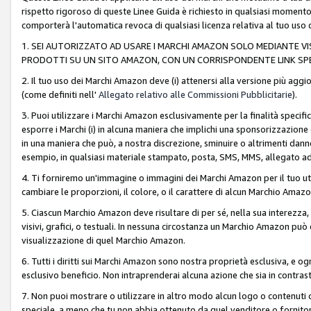
rispetto rigoroso di queste Linee Guida è richiesto in qualsiasi momento
comporterà l'automatica revoca di qualsiasi licenza relativa al tuo us
1. SEI AUTORIZZATO AD USARE I MARCHI AMAZON SOLO MEDIANTE VISU
PRODOTTI SU UN SITO AMAZON, CON UN CORRISPONDENTE LINK SPE
2. Il tuo uso dei Marchi Amazon deve (i) attenersi alla versione più agg
(come definiti nell'
Allegato relativo alle Commissioni Pubblicitarie
).
3. Puoi utilizzare i Marchi Amazon esclusivamente per la finalità speci
esporre i Marchi (i) in alcuna maniera che implichi una sponsorizzazione o 
in una maniera che può, a nostra discrezione, sminuire o altrimenti dann
esempio, in qualsiasi materiale stampato, posta, SMS, MMS, allegato ad 
4. Ti forniremo un'immagine o immagini dei Marchi Amazon per il tuo ut
cambiare le proporzioni, il colore, o il carattere di alcun Marchio Am
5. Ciascun Marchio Amazon deve risultare di per sé, nella sua interezza
visivi, grafici, o testuali. In nessuna circostanza un Marchio Amazon può
visualizzazione di quel Marchio Amazon.
6. Tutti i diritti sui Marchi Amazon sono nostra proprietà esclusiva, e
esclusivo beneficio. Non intraprenderai alcuna azione che sia in contrasto 
7. Non puoi mostrare o utilizzare in altro modo alcun logo o contenuti cr
speciale, a meno che tu non abbia ottenuto da quel venditore o fornitore