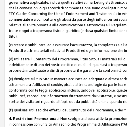
governativa applicabile, inclusi quelli relativi al marketing elettronico, 
che le connessioni o gli accordi di compensazione siano divulgati in mo
FTC Guides Concerning the Use of Endorsement and Testimonials in Adve
commerciale e a combattere gli abusi da parte degli influencer sui soci
relativa alla vita privata e alle comunicazioni elettroniche) e il Rego
tra te e ogni altra persona fisica o giuridica (inclusa qualsiasi limitazion
Sito),
(c) creare e pubblicare, ed assicurare l'accuratezza, la completezza e l'a
Prodotti e altri materiali relativi ai Prodotti ed ogni informazione che in
(d) utilizzare il Contenuto del Programma, il tuo Sito, e i materiali sul 
indebitamente di uno dei nostri diritti o di quelli di qualsiasi altra persona 
proprietà intellettuale o diritti proprietari) e garantire la conformità co
(e) divulgare sul tuo Sito in maniera accurata ed adeguata o altresì soddi
altra maniera l’utilizzo di cookie, pixel e altre tecnologie da parte tua e di
conformità con le leggi applicabili, incluso, laddove applicabile, quelle t
pubblicità, raccogliere informazioni direttamente dai visitatori, e posiz
scelte dei visitatori riguardo all’opt-out da pubblicità online quando ri
(f) qualsiasi utilizzo che effettui del Contenuto del Programma, e dei 
4. Restrizioni Promozionali
Non svolgerai alcuna attività promozionale
in connessione con un Sito Amazon o del Programma di Affiliazione (“At