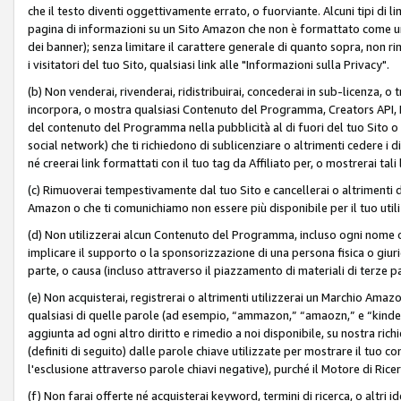
che il testo diventi oggettivamente errato, o fuorviante. Alcuni tipi d
pagina di informazioni su un Sito Amazon che non è formattato come un L
dei banner); senza limitare il carattere generale di quanto sopra, non rimu
i visitatori del tuo Sito, qualsiasi link alle "Informazioni sulla Privacy".
(b) Non venderai, rivenderai, ridistribuirai, concederai in sub-licenza, 
incorpora, o mostra qualsiasi Contenuto del Programma, Creators API, PA A
del contenuto del Programma nella pubblicità al di fuori del tuo Sito o su 
social network) che ti richiedono di sublicenziare o altrimenti cedere i 
né creerai link formattati con il tuo tag da Affiliato per, o mostrerai tali 
(c) Rimuoverai tempestivamente dal tuo Sito e cancellerai o altrimenti
Amazon o che ti comunichiamo non essere più disponibile per il tuo util
(d) Non utilizzerai alcun Contenuto del Programma, incluso ogni nome 
implicare il supporto o la sponsorizzazione di una persona fisica o giur
parte, o causa (incluso attraverso il piazzamento di materiali di terze
(e) Non acquisterai, registrerai o altrimenti utilizzerai un Marchio Amaz
qualsiasi di quelle parole (ad esempio, “ammazon,” “amaozn,” e “kindel,”)
aggiunta ad ogni altro diritto e rimedio a noi disponibile, su nostra rich
(definiti di seguito) dalle parole chiave utilizzate per mostrare il tuo co
l'esclusione attraverso parole chiavi negative), purché il Motore di Ricer
(f) Non farai offerte né acquisterai keyword, termini di ricerca, o altri 