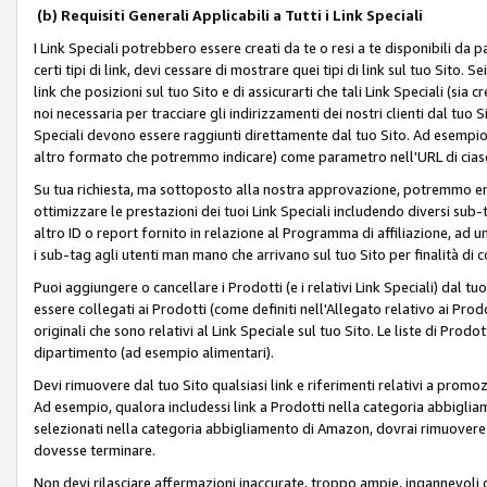
(b) Requisiti Generali Applicabili a Tutti i Link Speciali
I Link Speciali potrebbero essere creati da te o resi a te disponibili da 
certi tipi di link, devi cessare di mostrare quei tipi di link sul tuo Sito. 
link che posizioni sul tuo Sito e di assicurarti che tali Link Speciali (sia
noi necessaria per tracciare gli indirizzamenti dei nostri clienti dal tuo Sit
Speciali devono essere raggiunti direttamente dal tuo Sito. Ad esempio,
altro formato che potremmo indicare) come parametro nell'URL di ciasc
Su tua richiesta, ma sottoposto alla nostra approvazione, potremmo emet
ottimizzare le prestazioni dei tuoi Link Speciali includendo diversi sub-t
altro ID o report fornito in relazione al Programma di affiliazione, ad
i sub-tag agli utenti man mano che arrivano sul tuo Sito per finalità di 
Puoi aggiungere o cancellare i Prodotti (e i relativi Link Speciali) dal 
essere collegati ai Prodotti (come definiti nell'Allegato relativo ai Prodo
originali che sono relativi al Link Speciale sul tuo Sito. Le liste di Prod
dipartimento (ad esempio alimentari).
Devi rimuovere dal tuo Sito qualsiasi link e riferimenti relativi a prom
Ad esempio, qualora includessi link a Prodotti nella categoria abbigli
selezionati nella categoria abbigliamento di Amazon, dovrai rimuover
dovesse terminare.
Non devi rilasciare affermazioni inaccurate, troppo ampie, ingannevoli 