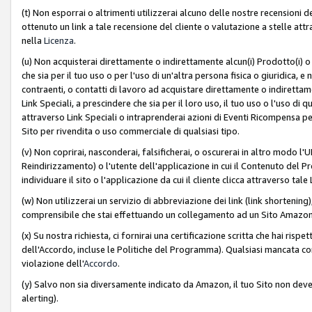
(t) Non esporrai o altrimenti utilizzerai alcuno delle nostre recensioni de
ottenuto un link a tale recensione del cliente o valutazione a stelle attra
nella
Licenza
.
(u) Non acquisterai direttamente o indirettamente alcun(i) Prodotto(i) o
che sia per il tuo uso o per l'uso di un'altra persona fisica o giuridica, e
contraenti, o contatti di lavoro ad acquistare direttamente o indirett
Link Speciali, a prescindere che sia per il loro uso, il tuo uso o l'uso di 
attraverso Link Speciali o intraprenderai azioni di Eventi Ricompensa per
Sito per rivendita o uso commerciale di qualsiasi tipo.
(v) Non coprirai, nasconderai, falsificherai, o oscurerai in altro modo l'U
Reindirizzamento) o l'utente dell'applicazione in cui il Contenuto del
individuare il sito o l'applicazione da cui il cliente clicca attraverso ta
(w) Non utilizzerai un servizio di abbreviazione dei link (link shortening
comprensibile che stai effettuando un collegamento ad un Sito Amazo
(x) Su nostra richiesta, ci fornirai una certificazione scritta che hai r
dell'Accordo, incluse le Politiche del Programma). Qualsiasi mancata co
violazione dell'
Accordo
.
(y) Salvo non sia diversamente indicato da Amazon, il tuo Sito non deve 
alerting).