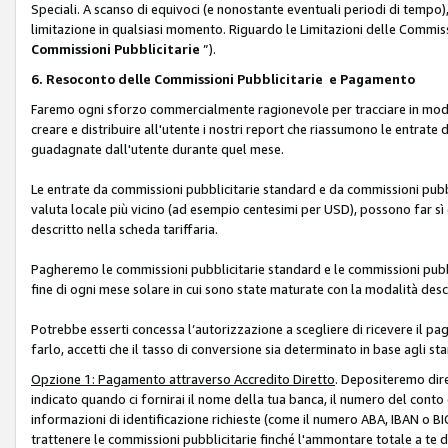
Speciali. A scanso di equivoci (e nonostante eventuali periodi di tempo), 
limitazione in qualsiasi momento. Riguardo le Limitazioni delle Commissi
Commissioni Pubblicitarie
”).
6. Resoconto delle Commissioni Pubblicitarie e Pagamento
Faremo ogni sforzo commercialmente ragionevole per tracciare in modo a
creare e distribuire all'utente i nostri report che riassumono le entrate
guadagnate dall'utente durante quel mese.
Le entrate da commissioni pubblicitarie standard e da commissioni pubbl
valuta locale più vicino (ad esempio centesimi per USD), possono far sì 
descritto nella scheda tariffaria.
Pagheremo le commissioni pubblicitarie standard e le commissioni pubbli
fine di ogni mese solare in cui sono state maturate con la modalità descr
Potrebbe esserti concessa l’autorizzazione a scegliere di ricevere il pa
farlo, accetti che il tasso di conversione sia determinato in base agli s
Opzione 1: Pagamento attraverso Accredito Diretto
. Depositeremo dir
indicato quando ci fornirai il nome della tua banca, il numero del conto
informazioni di identificazione richieste (come il numero ABA, IBAN o BIC,
trattenere le commissioni pubblicitarie finché l'ammontare totale a te 