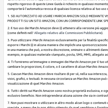
rispetto rigoroso di queste Linee Guida è richiesto in qualsiasi momento
comporterà l'automatica revoca di qualsiasi licenza relativa al tuo us
1. SEI AUTORIZZATO AD USARE I MARCHI AMAZON SOLO MEDIANTE VISU
PRODOTTI SU UN SITO AMAZON, CON UN CORRISPONDENTE LINK SPE
2. Il tuo uso dei Marchi Amazon deve (i) attenersi alla versione più agg
(come definiti nell'
Allegato relativo alle Commissioni Pubblicitarie
).
3. Puoi utilizzare i Marchi Amazon esclusivamente per la finalità speci
esporre i Marchi (i) in alcuna maniera che implichi una sponsorizzazione o 
in una maniera che può, a nostra discrezione, sminuire o altrimenti dann
esempio, in qualsiasi materiale stampato, posta, SMS, MMS, allegato ad 
4. Ti forniremo un'immagine o immagini dei Marchi Amazon per il tuo ut
cambiare le proporzioni, il colore, o il carattere di alcun Marchio Am
5. Ciascun Marchio Amazon deve risultare di per sé, nella sua interezza
visivi, grafici, o testuali. In nessuna circostanza un Marchio Amazon può
visualizzazione di quel Marchio Amazon.
6. Tutti i diritti sui Marchi Amazon sono nostra proprietà esclusiva, e
esclusivo beneficio. Non intraprenderai alcuna azione che sia in contrasto 
7. Non puoi mostrare o utilizzare in altro modo alcun logo o contenuti cr
speciale, a meno che tu non abbia ottenuto da quel venditore o fornitore