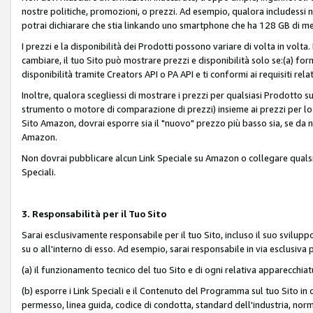
nostre politiche, promozioni, o prezzi. Ad esempio, qualora includessi
potrai dichiarare che stia linkando uno smartphone che ha 128 GB di m
I prezzi e la disponibilità dei Prodotti possono variare di volta in volta
cambiare, il tuo Sito può mostrare prezzi e disponibilità solo se:(a) fornia
disponibilità tramite Creators API o PA API e ti conformi ai requisiti rela
Inoltre, qualora scegliessi di mostrare i prezzi per qualsiasi Prodotto su
strumento o motore di comparazione di prezzi) insieme ai prezzi per lo s
Sito Amazon, dovrai esporre sia il "nuovo" prezzo più basso sia, se da noi
Amazon.
Non dovrai pubblicare alcun Link Speciale su Amazon o collegare qualsia
Speciali.
3. Responsabilità per il Tuo Sito
Sarai esclusivamente responsabile per il tuo Sito, incluso il suo svilu
su o all'interno di esso. Ad esempio, sarai responsabile in via esclusiva 
(a) il funzionamento tecnico del tuo Sito e di ogni relativa apparecchia
(b) esporre i Link Speciali e il Contenuto del Programma sul tuo Sito in 
permesso, linea guida, codice di condotta, standard dell'industria, norme