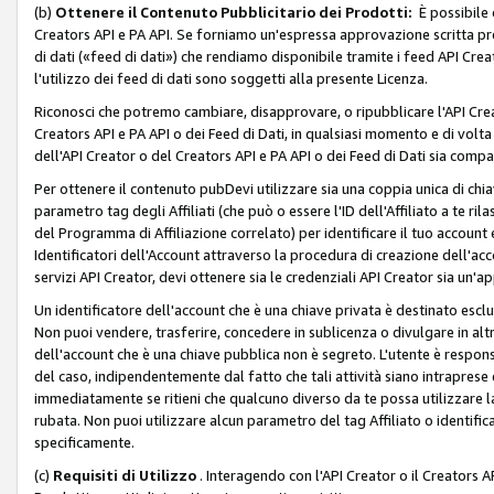
(b)
Ottenere il Contenuto Pubblicitario dei Prodotti:
È possibile 
Creators API e PA API. Se forniamo un'espressa approvazione scritta pre
di dati («feed di dati») che rendiamo disponibile tramite i feed API Creat
l'utilizzo dei feed di dati sono soggetti alla presente Licenza.
Riconosci che potremo cambiare, disapprovare, o ripubblicare l'API Creato
Creators API e PA API o dei Feed di Dati, in qualsiasi momento e di volta i
dell'API Creator o del Creators API e PA API o dei Feed di Dati sia compati
Per ottenere il contenuto pubDevi utilizzare sia una coppia unica di chiav
parametro tag degli Affiliati (che può o essere l'ID dell'Affiliato a te r
del Programma di Affiliazione correlato) per identificare il tuo account e
Identificatori dell'Account attraverso la procedura di creazione dell'acc
servizi API Creator, devi ottenere sia le credenziali API Creator sia un'a
Un identificatore dell'account che è una chiave privata è destinato esc
Non puoi vendere, trasferire, concedere in sublicenza o divulgare in alt
dell'account che è una chiave pubblica non è segreto. L'utente è responsabi
del caso, indipendentemente dal fatto che tali attività siano intraprese 
immediatamente se ritieni che qualcuno diverso da te possa utilizzare la 
rubata. Non puoi utilizzare alcun parametro del tag Affiliato o identif
specificamente.
(c)
Requisiti di Utilizzo
. Interagendo con l'API Creator o il Creators A