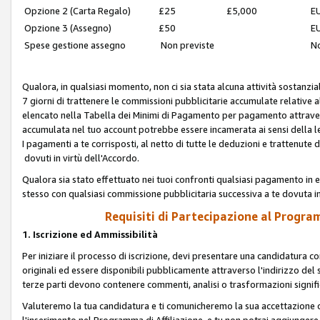
Opzione 2 (Carta Regalo)
£25
£5,000
EU
Opzione 3 (Assegno)
£50
EU
Spese gestione assegno
Non previste
No
Qualora, in qualsiasi momento, non ci sia stata alcuna attività sostanzial
7 giorni di trattenere le commissioni pubblicitarie accumulate relative
elencato nella Tabella dei Minimi di Pagamento per pagamento attrave
accumulata nel tuo account potrebbe essere incamerata ai sensi della leg
I pagamenti a te corrisposti, al netto di tutte le deduzioni e trattenut
dovuti in virtù dell'Accordo.
Qualora sia stato effettuato nei tuoi confronti qualsiasi pagamento in e
stesso con qualsiasi commissione pubblicitaria successiva a te dovuta in
Requisiti di Partecipazione al Program
1. Iscrizione ed Ammissibilità
Per iniziare il processo di iscrizione, devi presentare una candidatura 
originali ed essere disponibili pubblicamente attraverso l'indirizzo del s
terze parti devono contenere commenti, analisi o trasformazioni significat
Valuteremo la tua candidatura e ti comunicheremo la sua accettazione o r
l'inserimento nel Programma di Affiliazione, e tu non potrai aggiungere 