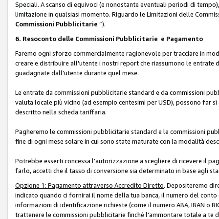
Speciali. A scanso di equivoci (e nonostante eventuali periodi di tempo), 
limitazione in qualsiasi momento. Riguardo le Limitazioni delle Commissi
Commissioni Pubblicitarie
”).
6. Resoconto delle Commissioni Pubblicitarie e Pagamento
Faremo ogni sforzo commercialmente ragionevole per tracciare in modo a
creare e distribuire all'utente i nostri report che riassumono le entrate
guadagnate dall'utente durante quel mese.
Le entrate da commissioni pubblicitarie standard e da commissioni pubbl
valuta locale più vicino (ad esempio centesimi per USD), possono far sì 
descritto nella scheda tariffaria.
Pagheremo le commissioni pubblicitarie standard e le commissioni pubbli
fine di ogni mese solare in cui sono state maturate con la modalità descr
Potrebbe esserti concessa l’autorizzazione a scegliere di ricevere il pa
farlo, accetti che il tasso di conversione sia determinato in base agli s
Opzione 1: Pagamento attraverso Accredito Diretto
. Depositeremo dir
indicato quando ci fornirai il nome della tua banca, il numero del conto
informazioni di identificazione richieste (come il numero ABA, IBAN o BIC,
trattenere le commissioni pubblicitarie finché l'ammontare totale a te 