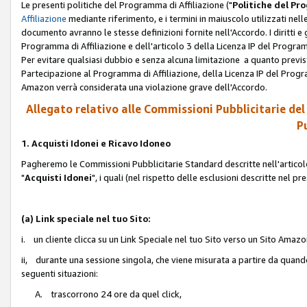
Le presenti politiche del Programma di Affiliazione ("
Politiche del P
Affiliazione
mediante riferimento, e i termini in maiuscolo utilizzati ne
documento avranno le stesse definizioni fornite nell'Accordo. I diritti e gl
Programma di Affiliazione e dell'articolo 3 della Licenza IP del Progra
Per evitare qualsiasi dubbio e senza alcuna limitazione a quanto previsto 
Partecipazione al Programma di Affiliazione, della Licenza IP del Progra
Amazon verrà considerata una violazione grave dell'Accordo.
Allegato relativo alle Commissioni Pubblicitarie del
Pu
1. Acquisti Idonei e Ricavo Idoneo
Pagheremo le Commissioni Pubblicitarie Standard descritte nell'articolo
"
Acquisti Idonei
", i quali (nel rispetto delle esclusioni descritte nel 
(a) Link speciale nel tuo Sito:
i. un cliente clicca su un Link Speciale nel tuo Sito verso un Sito Amazo
ii, durante una sessione singola, che viene misurata a partire da quando u
seguenti situazioni:
A. trascorrono 24 ore da quel click,