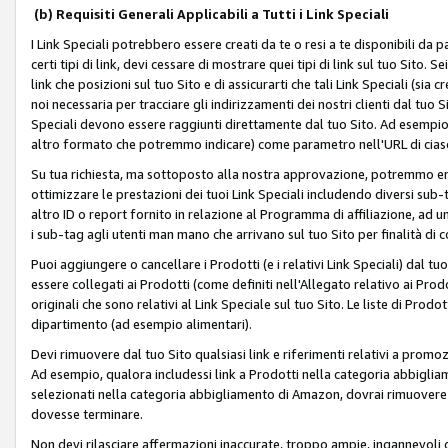
(b) Requisiti Generali Applicabili a Tutti i Link Speciali
I Link Speciali potrebbero essere creati da te o resi a te disponibili da 
certi tipi di link, devi cessare di mostrare quei tipi di link sul tuo Sito. 
link che posizioni sul tuo Sito e di assicurarti che tali Link Speciali (sia
noi necessaria per tracciare gli indirizzamenti dei nostri clienti dal tuo Sit
Speciali devono essere raggiunti direttamente dal tuo Sito. Ad esempio,
altro formato che potremmo indicare) come parametro nell'URL di ciasc
Su tua richiesta, ma sottoposto alla nostra approvazione, potremmo emet
ottimizzare le prestazioni dei tuoi Link Speciali includendo diversi sub-t
altro ID o report fornito in relazione al Programma di affiliazione, ad
i sub-tag agli utenti man mano che arrivano sul tuo Sito per finalità di 
Puoi aggiungere o cancellare i Prodotti (e i relativi Link Speciali) dal 
essere collegati ai Prodotti (come definiti nell'Allegato relativo ai Prodo
originali che sono relativi al Link Speciale sul tuo Sito. Le liste di Prod
dipartimento (ad esempio alimentari).
Devi rimuovere dal tuo Sito qualsiasi link e riferimenti relativi a prom
Ad esempio, qualora includessi link a Prodotti nella categoria abbigli
selezionati nella categoria abbigliamento di Amazon, dovrai rimuover
dovesse terminare.
Non devi rilasciare affermazioni inaccurate, troppo ampie, ingannevoli 