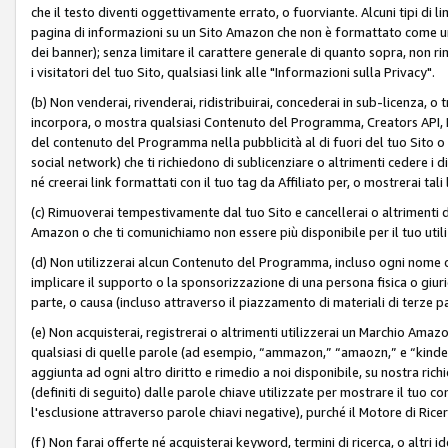
che il testo diventi oggettivamente errato, o fuorviante. Alcuni tipi d
pagina di informazioni su un Sito Amazon che non è formattato come un L
dei banner); senza limitare il carattere generale di quanto sopra, non rimu
i visitatori del tuo Sito, qualsiasi link alle "Informazioni sulla Privacy".
(b) Non venderai, rivenderai, ridistribuirai, concederai in sub-licenza, 
incorpora, o mostra qualsiasi Contenuto del Programma, Creators API, PA A
del contenuto del Programma nella pubblicità al di fuori del tuo Sito o su 
social network) che ti richiedono di sublicenziare o altrimenti cedere i 
né creerai link formattati con il tuo tag da Affiliato per, o mostrerai tali 
(c) Rimuoverai tempestivamente dal tuo Sito e cancellerai o altrimenti
Amazon o che ti comunichiamo non essere più disponibile per il tuo util
(d) Non utilizzerai alcun Contenuto del Programma, incluso ogni nome 
implicare il supporto o la sponsorizzazione di una persona fisica o giur
parte, o causa (incluso attraverso il piazzamento di materiali di terze
(e) Non acquisterai, registrerai o altrimenti utilizzerai un Marchio Amaz
qualsiasi di quelle parole (ad esempio, “ammazon,” “amaozn,” e “kindel,”)
aggiunta ad ogni altro diritto e rimedio a noi disponibile, su nostra rich
(definiti di seguito) dalle parole chiave utilizzate per mostrare il tuo co
l'esclusione attraverso parole chiavi negative), purché il Motore di Ricer
(f) Non farai offerte né acquisterai keyword, termini di ricerca, o altri 