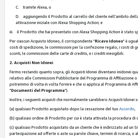
C. tramite Alexa, o
D. aggiungendo il Prodotto al carrello del cliente nell'ambito dell
attivazione iniziale con Alexa Shopping Action; e
iii. il Prodotto che hai presentato con Alexa Shopping Action è stato spe
Per ciascun Acquisto Idoneo, il corrispondente "
Ricavo Idoneo
" è ugua
costi di spedizione, le commissioni per la confezione regalo, i costi di gest
sconti, le commissioni delle carte di credito, e i crediti inesigibili.
2. Acquisti Non Idonei
Fermo restando quanto sopra, gli Acquisti Idonei diventano inidonei qu
relativo alle Commissioni Pubblicitarie del Programma di Affiliazione o di
potremmo di volta in volta fornire e che si applica al Programma di Affil
"
Documenti del Programma
").
Inoltre, i seguenti acquisti che normalmente sarebbero Acquisti Idonei 
(a) qualsiasi Prodotto acquistato dopo la cessazione del tuo
Accordo
,
(b) qualsiasi ordine di Prodotto per cui è stata attivata la procedura di
(c) qualsiasi Prodotto acquistato da un cliente che è indirizzato ad un 
partecipazione ad offerte o aste su parole chiave, termini di ricerca, o a