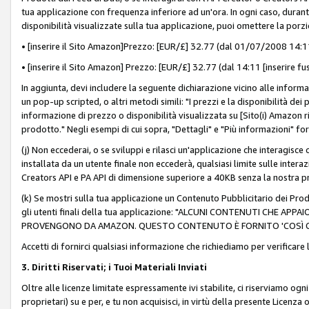
tua applicazione con frequenza inferiore ad un'ora. In ogni caso, durante
disponibilità visualizzate sulla tua applicazione, puoi omettere la porz
• [inserire il Sito Amazon]Prezzo: [EUR/£] 32.77 (dal 01/07/2008 14:11 
• [inserire il Sito Amazon] Prezzo: [EUR/£] 32.77 (dal 14:11 [inserire fu
In aggiunta, devi includere la seguente dichiarazione vicino alle informa
un pop-up scripted, o altri metodi simili: "I prezzi e la disponibilità de
informazione di prezzo o disponibilità visualizzata su [Sito(i) Amazon ri
prodotto." Negli esempi di cui sopra, "Dettagli" e "Più informazioni" fo
(j) Non eccederai, o se sviluppi e rilasci un'applicazione che interagisce
installata da un utente finale non eccederà, qualsiasi limite sulle interazi
Creators API e PA API di dimensione superiore a 40KB senza la nostra p
(k) Se mostri sulla tua applicazione un Contenuto Pubblicitario dei Prodo
gli utenti finali della tua applicazione: "ALCUNI CONTENUTI CHE AP
PROVENGONO DA AMAZON. QUESTO CONTENUTO È FORNITO 'COSÌ CO
Accetti di fornirci qualsiasi informazione che richiediamo per verificare
3. Diritti Riservati; i Tuoi Materiali Inviati
Oltre alle licenze limitate espressamente ivi stabilite, ci riserviamo ogni dir
proprietari) su e per, e tu non acquisisci, in virtù della presente Licenza