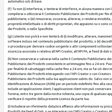
automatico e/o di base.
(f) Tu non (i) interferirai, o tenterai di interferire, in alcuna maniera co
compilerai o utilizzerai il Contenuto Pubblicitario dei Prodotti per fini di
pubblicitarie; o (iii) rimuoverai, oscurerai, altererai, o renderai invisibile, 
proprietà intellettuale o di diritti proprietari, che appaiono su o sono c
dei Prodotti, o nelle Specifiche.
(g) L'utente non potrà e non tenterà di (i) modificare, alterare, manomet
software incluso nel contenuto pubblicitario del prodotto; o (ii) decod
o procedura per derivare codice sorgente o altri componenti sottostan
sicurezza associata o relativa all'API Creator, all'API PA, ai feed di dati 
(h) Non conserverai o salverai nella cache il Contenuto Pubblicitario de
Pubblicitario dei Prodotti consistente in un'immagine fino a 24 ore. Puo
per finalità di salvataggio nella cache fino a 24 ore, ma se fai ciò d
Pubblicitario dei Prodotti interagendo con l'API Creator o con Creator
Pubblicitario dei Prodotti sulla tua applicazione subito do. Salvo non
Identificazione di Amazon (ASIN) per un periodo indefinito fino alla ce
include un'applicazione client, l'applicazione client non può conservare 
fornirai, entro tre giorni dalla nostra richiesta, una copia di qualsiasi ap
verificare il rispetto della presente Licenza da parte tua.
(i) Includerai un riferimento data/ora affianco alle informazioni su prezz
Prodotti dai Feed di Dati, o se interagirai con l'API Creator o Creators 