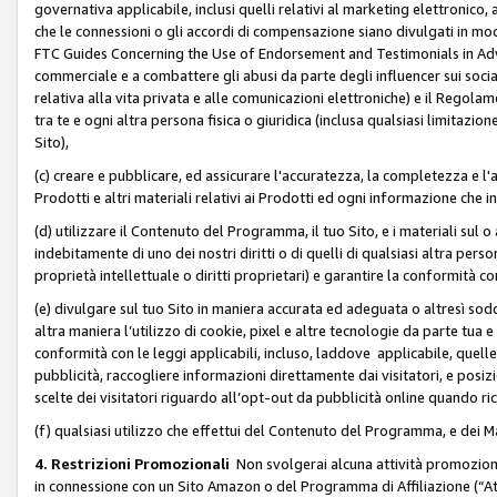
governativa applicabile, inclusi quelli relativi al marketing elettronico, 
che le connessioni o gli accordi di compensazione siano divulgati in mo
FTC Guides Concerning the Use of Endorsement and Testimonials in Adve
commerciale e a combattere gli abusi da parte degli influencer sui soci
relativa alla vita privata e alle comunicazioni elettroniche) e il Rego
tra te e ogni altra persona fisica o giuridica (inclusa qualsiasi limitazion
Sito),
(c) creare e pubblicare, ed assicurare l'accuratezza, la completezza e l'a
Prodotti e altri materiali relativi ai Prodotti ed ogni informazione che in
(d) utilizzare il Contenuto del Programma, il tuo Sito, e i materiali sul 
indebitamente di uno dei nostri diritti o di quelli di qualsiasi altra persona 
proprietà intellettuale o diritti proprietari) e garantire la conformità co
(e) divulgare sul tuo Sito in maniera accurata ed adeguata o altresì soddi
altra maniera l’utilizzo di cookie, pixel e altre tecnologie da parte tua e di
conformità con le leggi applicabili, incluso, laddove applicabile, quelle t
pubblicità, raccogliere informazioni direttamente dai visitatori, e posiz
scelte dei visitatori riguardo all’opt-out da pubblicità online quando ri
(f) qualsiasi utilizzo che effettui del Contenuto del Programma, e dei 
4. Restrizioni Promozionali
Non svolgerai alcuna attività promozionale
in connessione con un Sito Amazon o del Programma di Affiliazione (“At