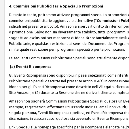
4. Commissioni Pubblicitarie Speciali o Promozioni
Di tanto in tanto, potremmo attivare programmi speciali o promozioni ch
commissioni pubblicitarie aggiuntive o alternative (“
Commissioni Pubbl
indicati nel presente articolo), Amazon si riserva il diritto di interrom
o promozione. Salvo non sia diversamente stabilito, tutti i programmi s
soggetti ad esclusioni per mancanza di idoneità sostanzialmente simili a
Pubblicitarie, e qualsiasi restrizione ai sensi dei Documenti del Progr
simile quale restrizione per i programmi speciali o per le promozioni.
Le seguenti Commissioni Pubblicitarie Speciali sono attualmente disponi
(a) Eventi Ricompensa
Gli Eventi Ricompensa sono disponibili in paesi selezionati come riferiti 
Pubblicitarie Speciali descritte nel presente articolo 4(a) in connessione 
idoneo per gli Eventi Ricompensa come descritto nell'Allegato, clicca 
Sito Amazon, e (2) durante la Sessione che ne deriva il cliente completa
Amazon non pagherà Commissioni Pubblicitarie Speciali qualora un Event
esempio, registrazioni effettuate utilizzando indirizzi email non validi
singola persona, Eventi Ricompensa ripetitivi, ed Eventi Ricompensa che
discrezione, in ciascun caso, qualora sia avvenuto un Evento Ricompensa
Link Speciali alle homepage specifiche per la ricompensa elencate nel