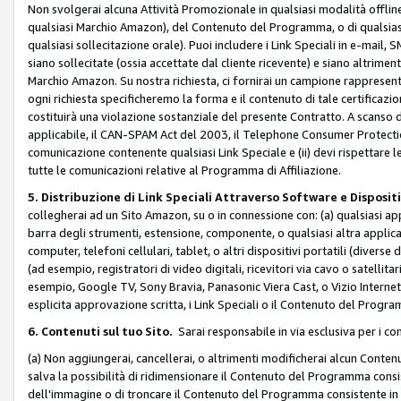
Non svolgerai alcuna Attività Promozionale in qualsiasi modalità offline, a
qualsiasi Marchio Amazon), del Contenuto del Programma, o di qualsiasi
qualsiasi sollecitazione orale). Puoi includere i Link Speciali in e-mail, 
siano sollecitate (ossia accettate dal cliente ricevente) e siano altriment
Marchio Amazon. Su nostra richiesta, ci fornirai un campione rappresentati
ogni richiesta specificheremo la forma e il contenuto di tale certificazi
costituirà una violazione sostanziale del presente Contratto. A scanso di 
applicabile, il CAN-SPAM Act del 2003, il Telephone Consumer Protection 
comunicazione contenente qualsiasi Link Speciale e (ii) devi rispettare l
tutte le comunicazioni relative al Programma di Affiliazione.
5. Distribuzione di Link Speciali Attraverso Software e Disposit
collegherai ad un Sito Amazon, su o in connessione con: (a) qualsiasi a
barra degli strumenti, estensione, componente, o qualsiasi altra applicazi
computer, telefoni cellulari, tablet, o altri dispositivi portatili (divers
(ad esempio, registratori di video digitali, ricevitori via cavo o satellitar
esempio, Google TV, Sony Bravia, Panasonic Viera Cast, o Vizio Internet 
esplicita approvazione scritta, i Link Speciali o il Contenuto del Pro
6. Contenuti sul tuo Sito.
Sarai responsabile in via esclusiva per i con
(a) Non aggiungerai, cancellerai, o altrimenti modificherai alcun Conte
salva la possibilità di ridimensionare il Contenuto del Programma consi
dell'immagine o di troncare il Contenuto del Programma consistente in un