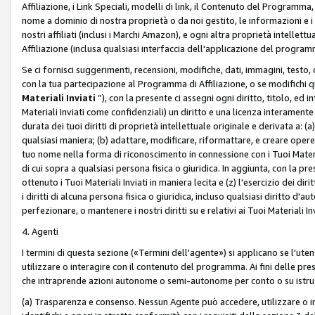
Affiliazione, i Link Speciali, modelli di link, il Contenuto del Programma,
nome a dominio di nostra proprietà o da noi gestito, le informazioni e i ma
nostri affiliati (inclusi i Marchi Amazon), e ogni altra proprietà intell
Affiliazione (inclusa qualsiasi interfaccia dell'applicazione del programm
Se ci fornisci suggerimenti, recensioni, modifiche, dati, immagini, test
con la tua partecipazione al Programma di Affiliazione, o se modifichi 
Materiali Inviati
”), con la presente ci assegni ogni diritto, titolo, ed i
Materiali Inviati come confidenziali) un diritto e una licenza interament
durata dei tuoi diritti di proprietà intellettuale originale e derivata a: (a)
qualsiasi maniera; (b) adattare, modificare, riformattare, e creare opere de
tuo nome nella forma di riconoscimento in connessione con i Tuoi Materiali
di cui sopra a qualsiasi persona fisica o giuridica. In aggiunta, con la pre
ottenuto i Tuoi Materiali Inviati in maniera lecita e (z) l'esercizio dei diri
i diritti di alcuna persona fisica o giuridica, incluso qualsiasi diritto d
perfezionare, o mantenere i nostri diritti su e relativi ai Tuoi Materiali In
4. Agenti
I termini di questa sezione («Termini dell'agente») si applicano se l'uten
utilizzare o interagire con il contenuto del programma. Ai fini delle pre
che intraprende azioni autonome o semi-autonome per conto o su istruzi
(a) Trasparenza e consenso. Nessun Agente può accedere, utilizzare o 