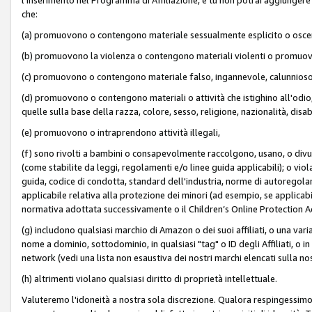
che:
(a) promuovono o contengono materiale sessualmente esplicito o osc
(b) promuovono la violenza o contengono materiali violenti o promuov
(c) promuovono o contengono materiale falso, ingannevole, calunnioso
(d) promuovono o contengono materiali o attività che istighino all'odio, m
quelle sulla base della razza, colore, sesso, religione, nazionalità, disa
(e) promuovono o intraprendono attività illegali,
(f) sono rivolti a bambini o consapevolmente raccolgono, usano, o divulg
(come stabilite da leggi, regolamenti e/o linee guida applicabili); o vi
guida, codice di condotta, standard dell'industria, norme di autoregolame
applicabile relativa alla protezione dei minori (ad esempio, se applicabi
normativa adottata successivamente o il Children’s Online Protection Ac
(g) includono qualsiasi marchio di Amazon o dei suoi affiliati, o una varia
nome a dominio, sottodominio, in qualsiasi "tag" o ID degli Affiliati, o in
network (vedi una lista non esaustiva dei nostri marchi elencati sulla no
(h) altrimenti violano qualsiasi diritto di proprietà intellettuale.
Valuteremo l'idoneità a nostra sola discrezione. Qualora respingessimo l