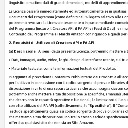
linguistici o multimodali di grandi dimensioni, modelli di apprendiment
La Licenza cesserà immediatamente ed automaticamente se in qualsiasi
Documenti del Programma (come definiti nell'Allegato relativo alle Comm
potremmo revocare la Licenza interamente o in parte mediante comunicaz
del Programma [incluso il Creators API, il PA API e i Feed di Dati] . e r
Contenuto del Programma e i Marchi Amazon con riguardo a quelli per cu
2. Requisiti di Utilizzo di Creators API e PA API
(a)
Descrizione
. Ai sensi della presente Licenza, potremmo mettere a
• Dati, immagini, audio, video, loghi, design di interfacce utente, e altri 
• Materiale testuale, come le informazioni testuali del Prodotto.
In aggiunta al precedente Contenuto Pubblicitario dei Prodotti e all’ac
per l'utilizzo in connessione con il codice sorgente di prova e libraries 
disposizione in virtù di una separata licenza che accompagna ciascun cod
potremmo anche mettere a tua disposizione le specifiche, i manuali utent
che descrivono le capacità operative e funzionali, le limitazioni all'uso, i 
corretto utilizzo del PA API (collettivamente, le "
Specifiche
"). Il “Con
esclude specificamente qualsiasi codice sorgente di prova o libraries ch
che mettiamo a tua disposizione. Inoltre lo stesso esclude specificament
offerti su qualsiasi sito che non sia un Sito Amazon.