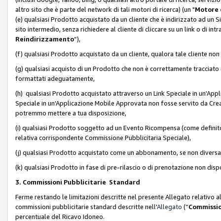
altro sito che è parte del network di tali motori di ricerca) (un "
Motore 
(e) qualsiasi Prodotto acquistato da un cliente che è indirizzato ad un 
sito intermedio, senza richiedere al cliente di cliccare su un link o di in
Reindirizzamento
”),
(f) qualsiasi Prodotto acquistato da un cliente, qualora tale cliente non
(g) qualsiasi acquisto di un Prodotto che non è correttamente tracciat
formattati adeguatamente,
(h) qualsiasi Prodotto acquistato attraverso un Link Speciale in un'App
Speciale in un'Applicazione Mobile Approvata non fosse servito da Creator
potremmo mettere a tua disposizione,
(i) qualsiasi Prodotto soggetto ad un Evento Ricompensa (come definito a
relativa corrispondente Commissione Pubblicitaria Speciale),
(j) qualsiasi Prodotto acquistato come un abbonamento, se non divers
(k) qualsiasi Prodotto in fase di pre-rilascio o di prenotazione non disp
3. Commissioni Pubblicitarie Standard
Ferme restando le limitazioni descritte nel presente Allegato relativo a
commissioni pubblicitarie standard descritte nell'
Allegato
(“
Commissio
percentuale del Ricavo Idoneo.