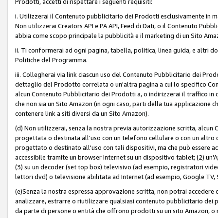
Prodotti, accetti di rispettare i seguenti requisiti:
i. Utilizzerai il Contenuto pubblicitario dei Prodotti esclusivamente in m
Non utilizzerai Creators API e PA API, Feed di Dati, o il Contenuto Pubbli
abbia come scopo principale la pubblicità e il marketing di un Sito Amaz
ii. Ti conformerai ad ogni pagina, tabella, politica, linea guida, e altri d
Politiche del Programma.
iii. Collegherai via link ciascun uso del Contenuto Pubblicitario dei Pr
dettaglio del Prodotto correlata o un'altra pagina a cui lo specifico Con
alcun Contenuto Pubblicitario dei Prodotti a, o indirizzerai il traffico i
che non sia un Sito Amazon (in ogni caso, parti della tua applicazione
contenere link a siti diversi da un Sito Amazon).
(d) Non utilizzerai, senza la nostra previa autorizzazione scritta, alcun
progettata o destinata all'uso con un telefono cellulare o con un altro d
progettato o destinato all'uso con tali dispositivi, ma che può essere acc
accessibile tramite un browser Internet su un dispositivo tablet; (2) u
(3) su un decoder (set top box) televisivo (ad esempio, registratori video d
lettori dvd) o televisione abilitata ad Internet (ad esempio, Google TV,
(e)Senza la nostra espressa approvazione scritta, non potrai accedere o u
analizzare, estrarre o riutilizzare qualsiasi contenuto pubblicitario dei
da parte di persone o entità che offrono prodotti su un sito Amazon, o