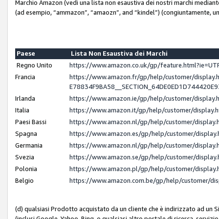
Marchio Amazon (vedi una lista non esaustiva dei nostri marchi mediante i 
(ad esempio, “ammazon”, “amaozn”, and “kindel”) (congiuntamente, un
Paese
Lista Non Esaustiva dei Marchi
Regno Unito
https://www.amazon.co.uk/gp/feature.html?ie=
Francia
https://www.amazon.fr/gp/help/customer/displ
E78834F9BA58__SECTION_64DE0ED1D744420E
Irlanda
https://www.amazon.ie/gp/help/customer/displ
Italia
https://www.amazon.it/gp/help/customer/displa
Paesi Bassi
https://www.amazon.nl/gp/help/customer/displa
Spagna
https://www.amazon.es/gp/help/customer/displa
Germania
https://www.amazon.nl/gp/help/customer/displa
Svezia
https://www.amazon.se/gp/help/customer/displa
Polonia
https://www.amazon.pl/gp/help/customer/displa
Belgio
https://www.amazon.com.be/gp/help/customer/d
(d) qualsiasi Prodotto acquistato da un cliente che è indirizzato ad un 
(inclusi Google, Yahoo, Bing, o qualsiasi altro portale di ricerca, servizio