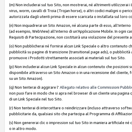
(m) Non includerai sul tuo Sito, non mostrerai, né altrimenti utilizzera
virus, worm, cavalli di Troia (Trojan horse), o altri codici maligni o p
autorizzata dagli utenti prima di essere scaricata o installata sul loro co
(n) Non inquadrerai un Sito Amazon, né alcuna parte di esso, all'interno
(ad esempio, WebView) all'interno di un'Applicazione Mobile. In ogni cas
Requisiti di Partecipazione, non costituirà una violazione del presente a
(o) Non pubblicherai né fornirai alcun Link Speciale o altro contenuto
pubblicità su pagine di transizione (transitional page ads), o pubblicità 
promuove i Prodotti strettamente associati ai materiali sul tuo Sito.
(p) Non includerai alcun Link Speciale in alcun contenuto che posizioni 
disponibile attraverso un Sito Amazon o in una recensione del cliente, fo
su un Sito Amazon).
(q) Non tenterai di aggirare l'
Allegato relativo alle Commissioni Pubblic
non puoi fare in modo che si apra nel browser di un cliente una pagina qu
di un Link Speciale nel tuo Sito.
(r) Non tenterai di intercettare o reindirizzare (incluso attraverso softwa
pubblicitarie da, qualsiasi sito che partecipa al Programma di Affiliazio
(s) Non genererai clic o impression sul tuo Sito in maniera artificiale 
o in altro modo.