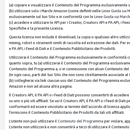
(a) copiare e visualizzare il Contenuto del Programma esclusivamente su
(b) utilizzare solo i Marchi Amazon (come definiti nelle
Linee Guida sui 
esclusivamente sul tuo Sito e in conformità con le
Linee Guida sui March
(c) accedere e utilizzare le API per i Creator, Creators API e PA API, i F
Specifiche e la presente Licenza.
Questa licenza non include il download, la copia o qualsiasi altro utiliz
mining, robot o strumenti simili di raccolta ed estrazione dei dati. Per 
e PA API, i Feed di Dati e il Contenuto Pubblicitario dei Prodotti.
Utilizzerai il Contenuto del Programma esclusivamente in conformità con
quanto sopra, tu (a) utilizzerai il Contenuto del Programma esclusivamen
Contenuto del Programma a, o in connessione con alcun Contenuto del P
(in ogni caso, parti del tuo Sito che non sono strettamente associate a
(b) collegherai via link ciascun uso del Contenuto del Programma esclus
Amazon e non ad alcuna altra pagina.
Il Creators API, il PA API o i Feed di Dati possono consentirti di accedere 
su uno o più siti affiliati. Se usi il Creators API, il PA API o i Feed di Dati
conformarti ed essere vincolato ai termini dell'accordo di licenza applicab
forniscono il Contenuto Pubblicitario dei Prodotti da tali siti affiliati.
L'utente non può utilizzare il
Contenuto del Programma
per violare, app
L'utente non utilizzerà e non consentirà a terzi di utilizzare il Conten