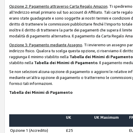
Opzione 2: Pagamento attraverso Carta Regalo Amazon
. Ti spediremo
all'indirizzo email primario sul tuo account di Affiliato. Tali carte rega
erano state guadagnate e sono soggette ai nostri termini e condizioni de
diritto di trattenere le commissioni pubblicitarie finché l'importo tota
inoltre il diritto di trattenere la parte dei pagamenti che supera il lim
modalità di pagamento alternativa. Il pagamento da Carta Regalo Amazo
Opzione 3: Pagamento mediante Assegno
. Ti invieremo un assegno par
indirizzo fisico. Qualora tu scelga questa opzione, ci riserviamo il diri
raggiunga il minimo stabilito nella
Tabella dei Minimi di Pagamento
stabilito nella
Tabella dei Minimi di Pagamento
. Il pagamento media
Se non selezioni alcuna opzione di pagamento o aggiorni le relative in
mediante un’altra opzione di pagamento o tratterremo le commissioni p
fornisci tali informazioni.
Tabella dei Minimi di Pagamento
UK
UK Maximum
FR
Opzione 1 (Accredito)
£25
E