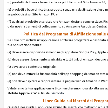
(d) prodotti da fumo a base di erbe se pubblicizzi sul Sito Amazon BE,
(e) prodotti a base di nicotina, prodotti senza una destinazione d'uso m
se pubblicizzi sul Sito Amazon FR, e
(f) qualsiasi prodotto o servizio che Amazon designa come escluso. Rice
o dai nostri strumenti di collegamento su Amazon e Associates Central.
Politica del Programma di Affiliazione sulle A
Se il tuo Sito include un'applicazione software progettata e destinata all'u
tua Applicazione Mobile:
(a) deve essere disponibile almeno negli appstore Google Play, Apple
(b) deve essere liberamente scaricabile e tutti i link di Amazon devono 
(c) deve avere contenuto originale,
(d) non deve imitare la funzionalità dell'app shopping di Amazon stess
(e) non deve ospitare o rappresentare le pagine web di Amazon in We
Valuteremo la tua applicazione e ti comunicheremo riguardo alla sua acc
Mobile Approvata
" ai fini dell'
Accordo
.
Linee Guida sui Marchi del Program
Queste Linee Guida si applicano all'uso dei marchi che mettiamo a tua