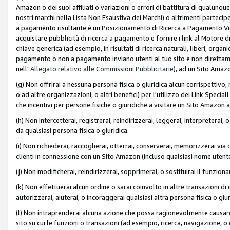
Amazon o dei suoi affiliati o variazioni o errori di battitura di qualunqu
nostri marchi nella Lista Non Esaustiva dei Marchi) o altrimenti partecipe
a pagamento risultante è un Posizionamento di Ricerca a Pagamento Vie
acquistare pubblicità di ricerca a pagamento e fornire i link al Motore di 
chiave generica (ad esempio, in risultati di ricerca naturali, liberi, organ
pagamento o non a pagamento inviano utenti al tuo sito e non direttam
nell'
Allegato relativo alle Commissioni Pubblicitarie
), ad un Sito Amaz
(g) Non offrirai a nessuna persona fisica o giuridica alcun corrispettivo, 
o ad altre organizzazioni, o altri benefici) per l'utilizzo dei Link Spe
che incentivi per persone fisiche o giuridiche a visitare un Sito Amazon a
(h) Non intercetterai, registrerai, reindirizzerai, leggerai, interpreterai
da qualsiasi persona fisica o giuridica.
(i) Non richiederai, raccoglierai, otterrai, conserverai, memorizzerai via 
clienti in connessione con un Sito Amazon (incluso qualsiasi nome utent
(j) Non modificherai, reindirizzerai, sopprimerai, o sostituirai il funzio
(k) Non effettuerai alcun ordine o sarai coinvolto in altre transazioni di
autorizzerai, aiuterai, o incoraggerai qualsiasi altra persona fisica o giu
(l) Non intraprenderai alcuna azione che possa ragionevolmente causare 
sito su cui le funzioni o transazioni (ad esempio, ricerca, navigazione, 