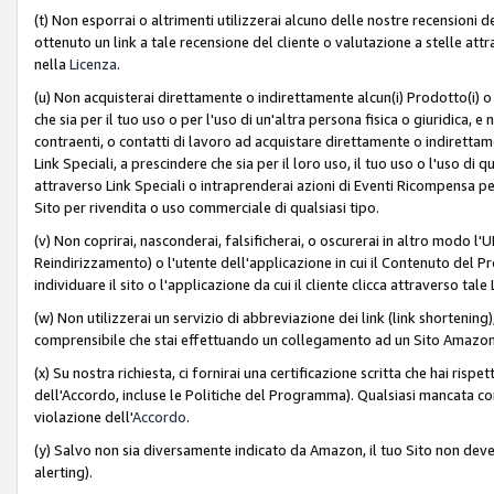
(t) Non esporrai o altrimenti utilizzerai alcuno delle nostre recensioni de
ottenuto un link a tale recensione del cliente o valutazione a stelle attra
nella
Licenza
.
(u) Non acquisterai direttamente o indirettamente alcun(i) Prodotto(i) o
che sia per il tuo uso o per l'uso di un'altra persona fisica o giuridica, e
contraenti, o contatti di lavoro ad acquistare direttamente o indirett
Link Speciali, a prescindere che sia per il loro uso, il tuo uso o l'uso di 
attraverso Link Speciali o intraprenderai azioni di Eventi Ricompensa per
Sito per rivendita o uso commerciale di qualsiasi tipo.
(v) Non coprirai, nasconderai, falsificherai, o oscurerai in altro modo l'U
Reindirizzamento) o l'utente dell'applicazione in cui il Contenuto del
individuare il sito o l'applicazione da cui il cliente clicca attraverso ta
(w) Non utilizzerai un servizio di abbreviazione dei link (link shortening
comprensibile che stai effettuando un collegamento ad un Sito Amazo
(x) Su nostra richiesta, ci fornirai una certificazione scritta che hai r
dell'Accordo, incluse le Politiche del Programma). Qualsiasi mancata co
violazione dell'
Accordo
.
(y) Salvo non sia diversamente indicato da Amazon, il tuo Sito non deve 
alerting).