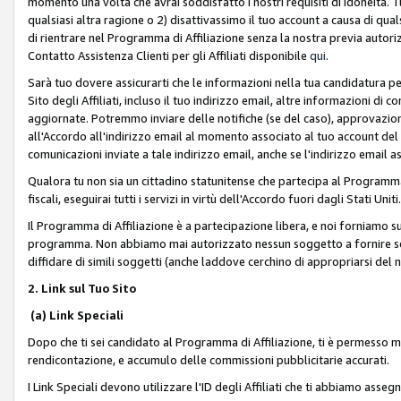
momento una volta che avrai soddisfatto i nostri requisiti di idoneità. 
qualsiasi altra ragione o 2) disattivassimo il tuo account a causa di qua
di rientrare nel Programma di Affiliazione senza la nostra previa autor
Contatto Assistenza Clienti per gli Affiliati disponibile
qui
.
Sarà tuo dovere assicurarti che le informazioni nella tua candidatura pe
Sito degli Affiliati, incluso il tuo indirizzo email, altre informazioni di
aggiornate. Potremmo inviare delle notifiche (se del caso), approvazioni
all'Accordo all'indirizzo email al momento associato al tuo account del
comunicazioni inviate a tale indirizzo email, anche se l'indirizzo email 
Qualora tu non sia un cittadino statunitense che partecipa al Programma
fiscali, eseguirai tutti i servizi in virtù dell'Accordo fuori dagli Stati Uniti
Il Programma di Affiliazione è a partecipazione libera, e noi forniamo sul S
programma. Non abbiamo mai autorizzato nessun soggetto a fornire servi
diffidare di simili soggetti (anche laddove cerchino di appropriarsi del
2. Link sul Tuo Sito
(a) Link Speciali
Dopo che ti sei candidato al Programma di Affiliazione, ti è permesso mos
rendicontazione, e accumulo delle commissioni pubblicitarie accurati.
I Link Speciali devono utilizzare l'ID degli Affiliati che ti abbiamo asseg