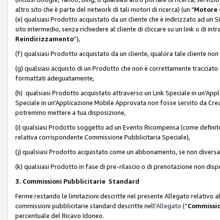
altro sito che è parte del network di tali motori di ricerca) (un "
Motore 
(e) qualsiasi Prodotto acquistato da un cliente che è indirizzato ad un 
sito intermedio, senza richiedere al cliente di cliccare su un link o di in
Reindirizzamento
”),
(f) qualsiasi Prodotto acquistato da un cliente, qualora tale cliente non
(g) qualsiasi acquisto di un Prodotto che non è correttamente tracciat
formattati adeguatamente,
(h) qualsiasi Prodotto acquistato attraverso un Link Speciale in un'App
Speciale in un'Applicazione Mobile Approvata non fosse servito da Creator
potremmo mettere a tua disposizione,
(i) qualsiasi Prodotto soggetto ad un Evento Ricompensa (come definito a
relativa corrispondente Commissione Pubblicitaria Speciale),
(j) qualsiasi Prodotto acquistato come un abbonamento, se non divers
(k) qualsiasi Prodotto in fase di pre-rilascio o di prenotazione non disp
3. Commissioni Pubblicitarie Standard
Ferme restando le limitazioni descritte nel presente Allegato relativo a
commissioni pubblicitarie standard descritte nell'
Allegato
(“
Commissio
percentuale del Ricavo Idoneo.