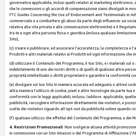
governativa applicabile, inclusi quelli relativi al marketing elettronico, 
che le connessioni o gli accordi di compensazione siano divulgati in mo
FTC Guides Concerning the Use of Endorsement and Testimonials in Adve
commerciale e a combattere gli abusi da parte degli influencer sui soci
relativa alla vita privata e alle comunicazioni elettroniche) e il Rego
tra te e ogni altra persona fisica o giuridica (inclusa qualsiasi limitazion
Sito),
(c) creare e pubblicare, ed assicurare l'accuratezza, la completezza e l'a
Prodotti e altri materiali relativi ai Prodotti ed ogni informazione che in
(d) utilizzare il Contenuto del Programma, il tuo Sito, e i materiali sul 
indebitamente di uno dei nostri diritti o di quelli di qualsiasi altra persona 
proprietà intellettuale o diritti proprietari) e garantire la conformità co
(e) divulgare sul tuo Sito in maniera accurata ed adeguata o altresì soddi
altra maniera l’utilizzo di cookie, pixel e altre tecnologie da parte tua e di
conformità con le leggi applicabili, incluso, laddove applicabile, quelle t
pubblicità, raccogliere informazioni direttamente dai visitatori, e posiz
scelte dei visitatori riguardo all’opt-out da pubblicità online quando ri
(f) qualsiasi utilizzo che effettui del Contenuto del Programma, e dei 
4. Restrizioni Promozionali
Non svolgerai alcuna attività promozionale
in connessione con un Sito Amazon o del Programma di Affiliazione (“At