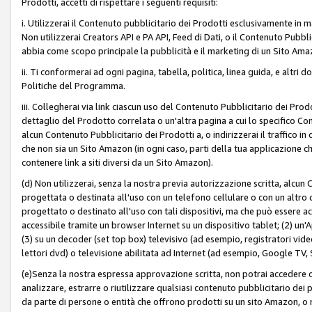
Prodotti, accetti di rispettare i seguenti requisiti:
i. Utilizzerai il Contenuto pubblicitario dei Prodotti esclusivamente in m
Non utilizzerai Creators API e PA API, Feed di Dati, o il Contenuto Pubbli
abbia come scopo principale la pubblicità e il marketing di un Sito Amaz
ii. Ti conformerai ad ogni pagina, tabella, politica, linea guida, e altri d
Politiche del Programma.
iii. Collegherai via link ciascun uso del Contenuto Pubblicitario dei Pr
dettaglio del Prodotto correlata o un'altra pagina a cui lo specifico Con
alcun Contenuto Pubblicitario dei Prodotti a, o indirizzerai il traffico i
che non sia un Sito Amazon (in ogni caso, parti della tua applicazione
contenere link a siti diversi da un Sito Amazon).
(d) Non utilizzerai, senza la nostra previa autorizzazione scritta, alcun
progettata o destinata all'uso con un telefono cellulare o con un altro d
progettato o destinato all'uso con tali dispositivi, ma che può essere acc
accessibile tramite un browser Internet su un dispositivo tablet; (2) u
(3) su un decoder (set top box) televisivo (ad esempio, registratori video d
lettori dvd) o televisione abilitata ad Internet (ad esempio, Google TV,
(e)Senza la nostra espressa approvazione scritta, non potrai accedere o u
analizzare, estrarre o riutilizzare qualsiasi contenuto pubblicitario dei
da parte di persone o entità che offrono prodotti su un sito Amazon, o