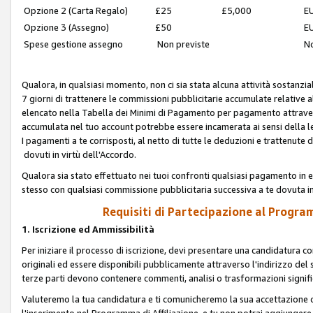
Opzione 2 (Carta Regalo)
£25
£5,000
EU
Opzione 3 (Assegno)
£50
EU
Spese gestione assegno
Non previste
No
Qualora, in qualsiasi momento, non ci sia stata alcuna attività sostanzial
7 giorni di trattenere le commissioni pubblicitarie accumulate relative
elencato nella Tabella dei Minimi di Pagamento per pagamento attrave
accumulata nel tuo account potrebbe essere incamerata ai sensi della leg
I pagamenti a te corrisposti, al netto di tutte le deduzioni e trattenut
dovuti in virtù dell'Accordo.
Qualora sia stato effettuato nei tuoi confronti qualsiasi pagamento in e
stesso con qualsiasi commissione pubblicitaria successiva a te dovuta in
Requisiti di Partecipazione al Program
1. Iscrizione ed Ammissibilità
Per iniziare il processo di iscrizione, devi presentare una candidatura 
originali ed essere disponibili pubblicamente attraverso l'indirizzo del s
terze parti devono contenere commenti, analisi o trasformazioni significat
Valuteremo la tua candidatura e ti comunicheremo la sua accettazione o r
l'inserimento nel Programma di Affiliazione, e tu non potrai aggiungere 