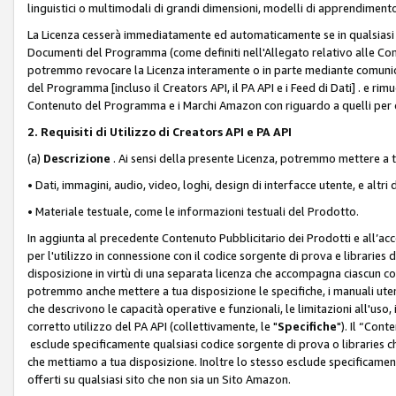
linguistici o multimodali di grandi dimensioni, modelli di apprendiment
La Licenza cesserà immediatamente ed automaticamente se in qualsiasi
Documenti del Programma (come definiti nell'Allegato relativo alle Comm
potremmo revocare la Licenza interamente o in parte mediante comunicaz
del Programma [incluso il Creators API, il PA API e i Feed di Dati] . e r
Contenuto del Programma e i Marchi Amazon con riguardo a quelli per cu
2. Requisiti di Utilizzo di Creators API e PA API
(a)
Descrizione
. Ai sensi della presente Licenza, potremmo mettere a
• Dati, immagini, audio, video, loghi, design di interfacce utente, e altri 
• Materiale testuale, come le informazioni testuali del Prodotto.
In aggiunta al precedente Contenuto Pubblicitario dei Prodotti e all’ac
per l'utilizzo in connessione con il codice sorgente di prova e libraries 
disposizione in virtù di una separata licenza che accompagna ciascun cod
potremmo anche mettere a tua disposizione le specifiche, i manuali utent
che descrivono le capacità operative e funzionali, le limitazioni all'uso, i 
corretto utilizzo del PA API (collettivamente, le "
Specifiche
"). Il “Con
esclude specificamente qualsiasi codice sorgente di prova o libraries ch
che mettiamo a tua disposizione. Inoltre lo stesso esclude specificament
offerti su qualsiasi sito che non sia un Sito Amazon.