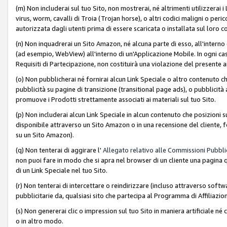
(m) Non includerai sul tuo Sito, non mostrerai, né altrimenti utilizzera
virus, worm, cavalli di Troia (Trojan horse), o altri codici maligni o p
autorizzata dagli utenti prima di essere scaricata o installata sul loro co
(n) Non inquadrerai un Sito Amazon, né alcuna parte di esso, all'interno
(ad esempio, WebView) all'interno di un'Applicazione Mobile. In ogni cas
Requisiti di Partecipazione, non costituirà una violazione del presente a
(o) Non pubblicherai né fornirai alcun Link Speciale o altro contenuto
pubblicità su pagine di transizione (transitional page ads), o pubblicità 
promuove i Prodotti strettamente associati ai materiali sul tuo Sito.
(p) Non includerai alcun Link Speciale in alcun contenuto che posizioni 
disponibile attraverso un Sito Amazon o in una recensione del cliente, fo
su un Sito Amazon).
(q) Non tenterai di aggirare l'
Allegato relativo alle Commissioni Pubblic
non puoi fare in modo che si apra nel browser di un cliente una pagina qu
di un Link Speciale nel tuo Sito.
(r) Non tenterai di intercettare o reindirizzare (incluso attraverso softwa
pubblicitarie da, qualsiasi sito che partecipa al Programma di Affiliazio
(s) Non genererai clic o impression sul tuo Sito in maniera artificiale 
o in altro modo.