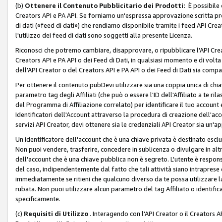
(b)
Ottenere il Contenuto Pubblicitario dei Prodotti:
È possibile 
Creators API e PA API. Se forniamo un'espressa approvazione scritta pre
di dati («feed di dati») che rendiamo disponibile tramite i feed API Creat
l'utilizzo dei feed di dati sono soggetti alla presente Licenza.
Riconosci che potremo cambiare, disapprovare, o ripubblicare l'API Creato
Creators API e PA API o dei Feed di Dati, in qualsiasi momento e di volta i
dell'API Creator o del Creators API e PA API o dei Feed di Dati sia compati
Per ottenere il contenuto pubDevi utilizzare sia una coppia unica di chiav
parametro tag degli Affiliati (che può o essere l'ID dell'Affiliato a te r
del Programma di Affiliazione correlato) per identificare il tuo account e
Identificatori dell'Account attraverso la procedura di creazione dell'acc
servizi API Creator, devi ottenere sia le credenziali API Creator sia un'a
Un identificatore dell'account che è una chiave privata è destinato esc
Non puoi vendere, trasferire, concedere in sublicenza o divulgare in alt
dell'account che è una chiave pubblica non è segreto. L'utente è responsabi
del caso, indipendentemente dal fatto che tali attività siano intraprese 
immediatamente se ritieni che qualcuno diverso da te possa utilizzare la 
rubata. Non puoi utilizzare alcun parametro del tag Affiliato o identif
specificamente.
(c)
Requisiti di Utilizzo
. Interagendo con l'API Creator o il Creators A