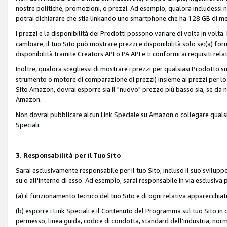
nostre politiche, promozioni, o prezzi. Ad esempio, qualora includessi
potrai dichiarare che stia linkando uno smartphone che ha 128 GB di m
I prezzi e la disponibilità dei Prodotti possono variare di volta in volta
cambiare, il tuo Sito può mostrare prezzi e disponibilità solo se:(a) fornia
disponibilità tramite Creators API o PA API e ti conformi ai requisiti rela
Inoltre, qualora scegliessi di mostrare i prezzi per qualsiasi Prodotto su
strumento o motore di comparazione di prezzi) insieme ai prezzi per lo s
Sito Amazon, dovrai esporre sia il "nuovo" prezzo più basso sia, se da noi
Amazon.
Non dovrai pubblicare alcun Link Speciale su Amazon o collegare qualsia
Speciali.
3. Responsabilità per il Tuo Sito
Sarai esclusivamente responsabile per il tuo Sito, incluso il suo svilu
su o all'interno di esso. Ad esempio, sarai responsabile in via esclusiva 
(a) il funzionamento tecnico del tuo Sito e di ogni relativa apparecchia
(b) esporre i Link Speciali e il Contenuto del Programma sul tuo Sito in 
permesso, linea guida, codice di condotta, standard dell'industria, norme