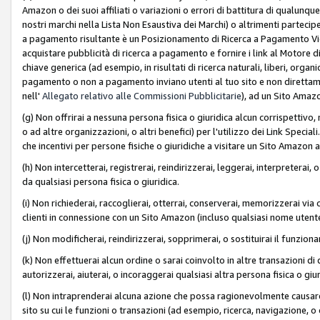
Amazon o dei suoi affiliati o variazioni o errori di battitura di qualunqu
nostri marchi nella Lista Non Esaustiva dei Marchi) o altrimenti partecipe
a pagamento risultante è un Posizionamento di Ricerca a Pagamento Vie
acquistare pubblicità di ricerca a pagamento e fornire i link al Motore di 
chiave generica (ad esempio, in risultati di ricerca naturali, liberi, organ
pagamento o non a pagamento inviano utenti al tuo sito e non direttam
nell'
Allegato relativo alle Commissioni Pubblicitarie
), ad un Sito Amaz
(g) Non offrirai a nessuna persona fisica o giuridica alcun corrispettivo, 
o ad altre organizzazioni, o altri benefici) per l'utilizzo dei Link Spe
che incentivi per persone fisiche o giuridiche a visitare un Sito Amazon a
(h) Non intercetterai, registrerai, reindirizzerai, leggerai, interpreterai
da qualsiasi persona fisica o giuridica.
(i) Non richiederai, raccoglierai, otterrai, conserverai, memorizzerai via 
clienti in connessione con un Sito Amazon (incluso qualsiasi nome utent
(j) Non modificherai, reindirizzerai, sopprimerai, o sostituirai il funzio
(k) Non effettuerai alcun ordine o sarai coinvolto in altre transazioni di
autorizzerai, aiuterai, o incoraggerai qualsiasi altra persona fisica o giu
(l) Non intraprenderai alcuna azione che possa ragionevolmente causare 
sito su cui le funzioni o transazioni (ad esempio, ricerca, navigazione, 