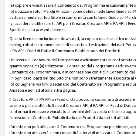
(a) copiare e visualizzare il Contenuto del Programma esclusivamente su
(b) utilizzare solo i Marchi Amazon (come definiti nelle
Linee Guida sui 
esclusivamente sul tuo Sito e in conformità con le
Linee Guida sui March
(c) accedere e utilizzare le API per i Creator, Creators API e PA API, i F
Specifiche e la presente Licenza.
Questa licenza non include il download, la copia o qualsiasi altro utiliz
mining, robot o strumenti simili di raccolta ed estrazione dei dati. Per 
e PA API, i Feed di Dati e il Contenuto Pubblicitario dei Prodotti.
Utilizzerai il Contenuto del Programma esclusivamente in conformità con
quanto sopra, tu (a) utilizzerai il Contenuto del Programma esclusivamen
Contenuto del Programma a, o in connessione con alcun Contenuto del P
(in ogni caso, parti del tuo Sito che non sono strettamente associate a
(b) collegherai via link ciascun uso del Contenuto del Programma esclus
Amazon e non ad alcuna altra pagina.
Il Creators API, il PA API o i Feed di Dati possono consentirti di accedere 
su uno o più siti affiliati. Se usi il Creators API, il PA API o i Feed di Dati
conformarti ed essere vincolato ai termini dell'accordo di licenza applicab
forniscono il Contenuto Pubblicitario dei Prodotti da tali siti affiliati.
L'utente non può utilizzare il
Contenuto del Programma
per violare, app
L'utente non utilizzerà e non consentirà a terzi di utilizzare il Conten