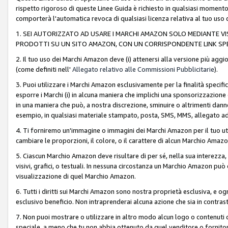
rispetto rigoroso di queste Linee Guida è richiesto in qualsiasi momento
comporterà l'automatica revoca di qualsiasi licenza relativa al tuo us
1. SEI AUTORIZZATO AD USARE I MARCHI AMAZON SOLO MEDIANTE VISU
PRODOTTI SU UN SITO AMAZON, CON UN CORRISPONDENTE LINK SPE
2. Il tuo uso dei Marchi Amazon deve (i) attenersi alla versione più agg
(come definiti nell'
Allegato relativo alle Commissioni Pubblicitarie
).
3. Puoi utilizzare i Marchi Amazon esclusivamente per la finalità speci
esporre i Marchi (i) in alcuna maniera che implichi una sponsorizzazione o 
in una maniera che può, a nostra discrezione, sminuire o altrimenti dann
esempio, in qualsiasi materiale stampato, posta, SMS, MMS, allegato ad 
4. Ti forniremo un'immagine o immagini dei Marchi Amazon per il tuo ut
cambiare le proporzioni, il colore, o il carattere di alcun Marchio Am
5. Ciascun Marchio Amazon deve risultare di per sé, nella sua interezza
visivi, grafici, o testuali. In nessuna circostanza un Marchio Amazon può
visualizzazione di quel Marchio Amazon.
6. Tutti i diritti sui Marchi Amazon sono nostra proprietà esclusiva, e
esclusivo beneficio. Non intraprenderai alcuna azione che sia in contrasto 
7. Non puoi mostrare o utilizzare in altro modo alcun logo o contenuti cr
speciale, a meno che tu non abbia ottenuto da quel venditore o fornitore