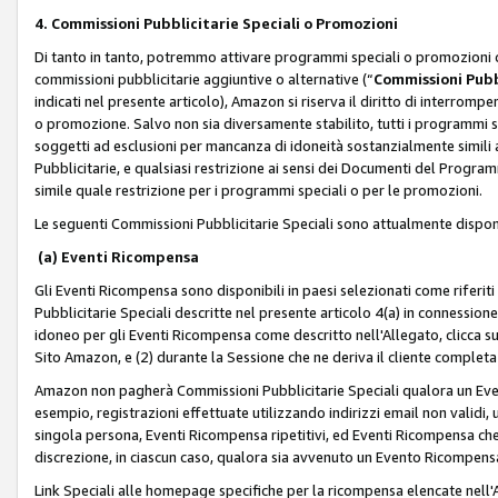
4. Commissioni Pubblicitarie Speciali o Promozioni
Di tanto in tanto, potremmo attivare programmi speciali o promozioni ch
commissioni pubblicitarie aggiuntive o alternative (“
Commissioni Pubbl
indicati nel presente articolo), Amazon si riserva il diritto di interrom
o promozione. Salvo non sia diversamente stabilito, tutti i programmi s
soggetti ad esclusioni per mancanza di idoneità sostanzialmente simili a
Pubblicitarie, e qualsiasi restrizione ai sensi dei Documenti del Progr
simile quale restrizione per i programmi speciali o per le promozioni.
Le seguenti Commissioni Pubblicitarie Speciali sono attualmente disponi
(a) Eventi Ricompensa
Gli Eventi Ricompensa sono disponibili in paesi selezionati come riferiti 
Pubblicitarie Speciali descritte nel presente articolo 4(a) in connessione 
idoneo per gli Eventi Ricompensa come descritto nell'Allegato, clicca 
Sito Amazon, e (2) durante la Sessione che ne deriva il cliente completa
Amazon non pagherà Commissioni Pubblicitarie Speciali qualora un Event
esempio, registrazioni effettuate utilizzando indirizzi email non validi
singola persona, Eventi Ricompensa ripetitivi, ed Eventi Ricompensa che
discrezione, in ciascun caso, qualora sia avvenuto un Evento Ricompensa
Link Speciali alle homepage specifiche per la ricompensa elencate nel