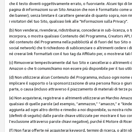
che il testo diventi oggettivamente errato, o fuorviante. Alcuni tipi d
pagina di informazioni su un Sito Amazon che non è formattato come un L
dei banner); senza limitare il carattere generale di quanto sopra, non rimu
i visitatori del tuo Sito, qualsiasi link alle "Informazioni sulla Privacy".
(b) Non venderai, rivenderai, ridistribuirai, concederai in sub-licenza, 
incorpora, o mostra qualsiasi Contenuto del Programma, Creators API, PA A
del contenuto del Programma nella pubblicità al di fuori del tuo Sito o su 
social network) che ti richiedono di sublicenziare o altrimenti cedere i 
né creerai link formattati con il tuo tag da Affiliato per, o mostrerai tali 
(c) Rimuoverai tempestivamente dal tuo Sito e cancellerai o altrimenti
Amazon o che ti comunichiamo non essere più disponibile per il tuo util
(d) Non utilizzerai alcun Contenuto del Programma, incluso ogni nome 
implicare il supporto o la sponsorizzazione di una persona fisica o giur
parte, o causa (incluso attraverso il piazzamento di materiali di terze
(e) Non acquisterai, registrerai o altrimenti utilizzerai un Marchio Amaz
qualsiasi di quelle parole (ad esempio, “ammazon,” “amaozn,” e “kindel,”)
aggiunta ad ogni altro diritto e rimedio a noi disponibile, su nostra rich
(definiti di seguito) dalle parole chiave utilizzate per mostrare il tuo co
l'esclusione attraverso parole chiavi negative), purché il Motore di Ricer
(f) Non farai offerte né acquisterai keyword, termini di ricerca, o altri 