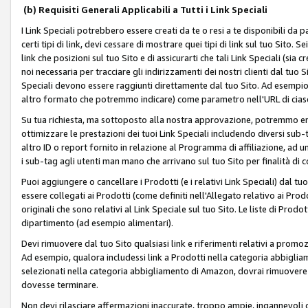
(b) Requisiti Generali Applicabili a Tutti i Link Speciali
I Link Speciali potrebbero essere creati da te o resi a te disponibili da 
certi tipi di link, devi cessare di mostrare quei tipi di link sul tuo Sito. 
link che posizioni sul tuo Sito e di assicurarti che tali Link Speciali (sia
noi necessaria per tracciare gli indirizzamenti dei nostri clienti dal tuo Sit
Speciali devono essere raggiunti direttamente dal tuo Sito. Ad esempio,
altro formato che potremmo indicare) come parametro nell'URL di ciasc
Su tua richiesta, ma sottoposto alla nostra approvazione, potremmo emet
ottimizzare le prestazioni dei tuoi Link Speciali includendo diversi sub-t
altro ID o report fornito in relazione al Programma di affiliazione, ad
i sub-tag agli utenti man mano che arrivano sul tuo Sito per finalità di 
Puoi aggiungere o cancellare i Prodotti (e i relativi Link Speciali) dal 
essere collegati ai Prodotti (come definiti nell'Allegato relativo ai Prodo
originali che sono relativi al Link Speciale sul tuo Sito. Le liste di Prod
dipartimento (ad esempio alimentari).
Devi rimuovere dal tuo Sito qualsiasi link e riferimenti relativi a prom
Ad esempio, qualora includessi link a Prodotti nella categoria abbigli
selezionati nella categoria abbigliamento di Amazon, dovrai rimuover
dovesse terminare.
Non devi rilasciare affermazioni inaccurate, troppo ampie, ingannevoli 