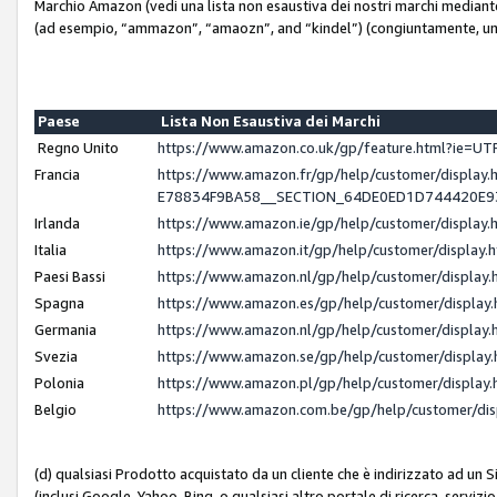
Marchio Amazon (vedi una lista non esaustiva dei nostri marchi mediante i 
(ad esempio, “ammazon”, “amaozn”, and “kindel”) (congiuntamente, un
Paese
Lista Non Esaustiva dei Marchi
Regno Unito
https://www.amazon.co.uk/gp/feature.html?ie=
Francia
https://www.amazon.fr/gp/help/customer/displ
E78834F9BA58__SECTION_64DE0ED1D744420E
Irlanda
https://www.amazon.ie/gp/help/customer/displ
Italia
https://www.amazon.it/gp/help/customer/displa
Paesi Bassi
https://www.amazon.nl/gp/help/customer/displa
Spagna
https://www.amazon.es/gp/help/customer/displa
Germania
https://www.amazon.nl/gp/help/customer/displa
Svezia
https://www.amazon.se/gp/help/customer/displa
Polonia
https://www.amazon.pl/gp/help/customer/displa
Belgio
https://www.amazon.com.be/gp/help/customer/d
(d) qualsiasi Prodotto acquistato da un cliente che è indirizzato ad un 
(inclusi Google, Yahoo, Bing, o qualsiasi altro portale di ricerca, servizio