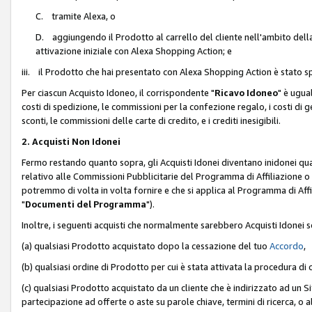
C. tramite Alexa, o
D. aggiungendo il Prodotto al carrello del cliente nell'ambito dell
attivazione iniziale con Alexa Shopping Action; e
iii. il Prodotto che hai presentato con Alexa Shopping Action è stato spe
Per ciascun Acquisto Idoneo, il corrispondente "
Ricavo Idoneo
" è ugua
costi di spedizione, le commissioni per la confezione regalo, i costi di gest
sconti, le commissioni delle carte di credito, e i crediti inesigibili.
2. Acquisti Non Idonei
Fermo restando quanto sopra, gli Acquisti Idonei diventano inidonei qu
relativo alle Commissioni Pubblicitarie del Programma di Affiliazione o di
potremmo di volta in volta fornire e che si applica al Programma di Affil
"
Documenti del Programma
").
Inoltre, i seguenti acquisti che normalmente sarebbero Acquisti Idonei 
(a) qualsiasi Prodotto acquistato dopo la cessazione del tuo
Accordo
,
(b) qualsiasi ordine di Prodotto per cui è stata attivata la procedura di
(c) qualsiasi Prodotto acquistato da un cliente che è indirizzato ad un 
partecipazione ad offerte o aste su parole chiave, termini di ricerca, o a