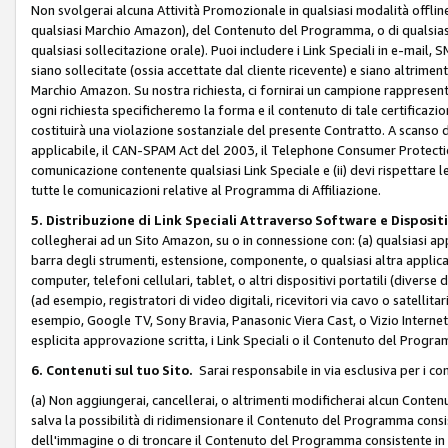
Non svolgerai alcuna Attività Promozionale in qualsiasi modalità offline, a
qualsiasi Marchio Amazon), del Contenuto del Programma, o di qualsiasi
qualsiasi sollecitazione orale). Puoi includere i Link Speciali in e-mail, 
siano sollecitate (ossia accettate dal cliente ricevente) e siano altriment
Marchio Amazon. Su nostra richiesta, ci fornirai un campione rappresentati
ogni richiesta specificheremo la forma e il contenuto di tale certificazi
costituirà una violazione sostanziale del presente Contratto. A scanso di 
applicabile, il CAN-SPAM Act del 2003, il Telephone Consumer Protection 
comunicazione contenente qualsiasi Link Speciale e (ii) devi rispettare l
tutte le comunicazioni relative al Programma di Affiliazione.
5. Distribuzione di Link Speciali Attraverso Software e Disposit
collegherai ad un Sito Amazon, su o in connessione con: (a) qualsiasi a
barra degli strumenti, estensione, componente, o qualsiasi altra applicazi
computer, telefoni cellulari, tablet, o altri dispositivi portatili (divers
(ad esempio, registratori di video digitali, ricevitori via cavo o satellitar
esempio, Google TV, Sony Bravia, Panasonic Viera Cast, o Vizio Internet 
esplicita approvazione scritta, i Link Speciali o il Contenuto del Pro
6. Contenuti sul tuo Sito.
Sarai responsabile in via esclusiva per i con
(a) Non aggiungerai, cancellerai, o altrimenti modificherai alcun Conte
salva la possibilità di ridimensionare il Contenuto del Programma consi
dell'immagine o di troncare il Contenuto del Programma consistente in un