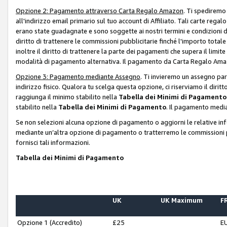
Opzione 2: Pagamento attraverso Carta Regalo Amazon
. Ti spediremo
all'indirizzo email primario sul tuo account di Affiliato. Tali carte rega
erano state guadagnate e sono soggette ai nostri termini e condizioni de
diritto di trattenere le commissioni pubblicitarie finché l'importo tota
inoltre il diritto di trattenere la parte dei pagamenti che supera il lim
modalità di pagamento alternativa. Il pagamento da Carta Regalo Amazo
Opzione 3: Pagamento mediante Assegno
. Ti invieremo un assegno par
indirizzo fisico. Qualora tu scelga questa opzione, ci riserviamo il diri
raggiunga il minimo stabilito nella
Tabella dei Minimi di Pagamento
stabilito nella
Tabella dei Minimi di Pagamento
. Il pagamento media
Se non selezioni alcuna opzione di pagamento o aggiorni le relative in
mediante un’altra opzione di pagamento o tratterremo le commissioni p
fornisci tali informazioni.
Tabella dei Minimi di Pagamento
UK
UK Maximum
FR
Opzione 1 (Accredito)
£25
E