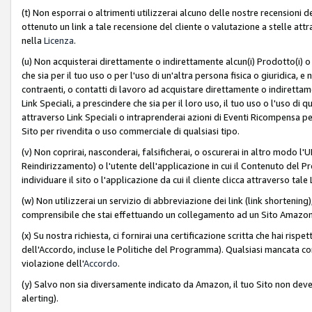
(t) Non esporrai o altrimenti utilizzerai alcuno delle nostre recensioni de
ottenuto un link a tale recensione del cliente o valutazione a stelle attra
nella
Licenza
.
(u) Non acquisterai direttamente o indirettamente alcun(i) Prodotto(i) o
che sia per il tuo uso o per l'uso di un'altra persona fisica o giuridica, e
contraenti, o contatti di lavoro ad acquistare direttamente o indirett
Link Speciali, a prescindere che sia per il loro uso, il tuo uso o l'uso di 
attraverso Link Speciali o intraprenderai azioni di Eventi Ricompensa per
Sito per rivendita o uso commerciale di qualsiasi tipo.
(v) Non coprirai, nasconderai, falsificherai, o oscurerai in altro modo l'U
Reindirizzamento) o l'utente dell'applicazione in cui il Contenuto del
individuare il sito o l'applicazione da cui il cliente clicca attraverso ta
(w) Non utilizzerai un servizio di abbreviazione dei link (link shortening
comprensibile che stai effettuando un collegamento ad un Sito Amazo
(x) Su nostra richiesta, ci fornirai una certificazione scritta che hai r
dell'Accordo, incluse le Politiche del Programma). Qualsiasi mancata co
violazione dell'
Accordo
.
(y) Salvo non sia diversamente indicato da Amazon, il tuo Sito non deve 
alerting).