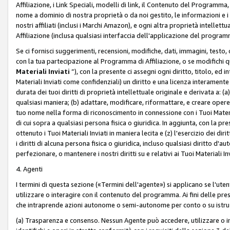
Affiliazione, i Link Speciali, modelli di link, il Contenuto del Programma,
nome a dominio di nostra proprietà o da noi gestito, le informazioni e i ma
nostri affiliati (inclusi i Marchi Amazon), e ogni altra proprietà intell
Affiliazione (inclusa qualsiasi interfaccia dell'applicazione del programm
Se ci fornisci suggerimenti, recensioni, modifiche, dati, immagini, test
con la tua partecipazione al Programma di Affiliazione, o se modifichi 
Materiali Inviati
”), con la presente ci assegni ogni diritto, titolo, ed i
Materiali Inviati come confidenziali) un diritto e una licenza interament
durata dei tuoi diritti di proprietà intellettuale originale e derivata a: (a)
qualsiasi maniera; (b) adattare, modificare, riformattare, e creare opere de
tuo nome nella forma di riconoscimento in connessione con i Tuoi Materiali
di cui sopra a qualsiasi persona fisica o giuridica. In aggiunta, con la pre
ottenuto i Tuoi Materiali Inviati in maniera lecita e (z) l'esercizio dei diri
i diritti di alcuna persona fisica o giuridica, incluso qualsiasi diritto d
perfezionare, o mantenere i nostri diritti su e relativi ai Tuoi Materiali In
4. Agenti
I termini di questa sezione («Termini dell'agente») si applicano se l'uten
utilizzare o interagire con il contenuto del programma. Ai fini delle pre
che intraprende azioni autonome o semi-autonome per conto o su istruzi
(a) Trasparenza e consenso. Nessun Agente può accedere, utilizzare o 