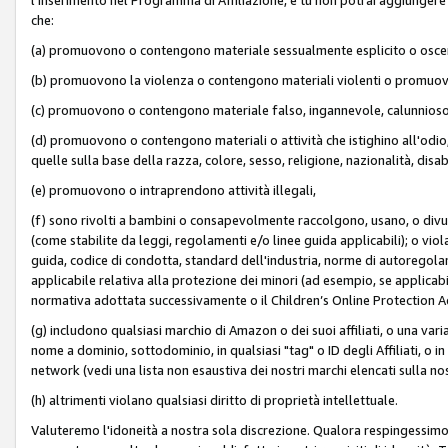
che:
(a) promuovono o contengono materiale sessualmente esplicito o osc
(b) promuovono la violenza o contengono materiali violenti o promuov
(c) promuovono o contengono materiale falso, ingannevole, calunnioso
(d) promuovono o contengono materiali o attività che istighino all'odio, m
quelle sulla base della razza, colore, sesso, religione, nazionalità, disa
(e) promuovono o intraprendono attività illegali,
(f) sono rivolti a bambini o consapevolmente raccolgono, usano, o divulg
(come stabilite da leggi, regolamenti e/o linee guida applicabili); o vi
guida, codice di condotta, standard dell'industria, norme di autoregolame
applicabile relativa alla protezione dei minori (ad esempio, se applicabi
normativa adottata successivamente o il Children’s Online Protection Ac
(g) includono qualsiasi marchio di Amazon o dei suoi affiliati, o una varia
nome a dominio, sottodominio, in qualsiasi "tag" o ID degli Affiliati, o in
network (vedi una lista non esaustiva dei nostri marchi elencati sulla no
(h) altrimenti violano qualsiasi diritto di proprietà intellettuale.
Valuteremo l'idoneità a nostra sola discrezione. Qualora respingessimo l