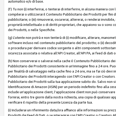
automatico e/o di base.
(f) Tu non (i) interferirai, o tenterai di interferire, in alcuna maniera co
compilerai o utilizzerai il Contenuto Pubblicitario dei Prodotti per fini di
pubblicitarie; o (iii) rimuoverai, oscurerai, altererai, o renderai invisibile, 
proprietà intellettuale o di diritti proprietari, che appaiono su o sono c
dei Prodotti, o nelle Specifiche.
(g) L'utente non potrà e non tenterà di (i) modificare, alterare, manomet
software incluso nel contenuto pubblicitario del prodotto; o (ii) decod
o procedura per derivare codice sorgente o altri componenti sottostan
sicurezza associata o relativa all'API Creator, all'API PA, ai feed di dati 
(h) Non conserverai o salverai nella cache il Contenuto Pubblicitario de
Pubblicitario dei Prodotti consistente in un'immagine fino a 24 ore. Puo
per finalità di salvataggio nella cache fino a 24 ore, ma se fai ciò d
Pubblicitario dei Prodotti interagendo con l'API Creator o con Creator
Pubblicitario dei Prodotti sulla tua applicazione subito do. Salvo non
Identificazione di Amazon (ASIN) per un periodo indefinito fino alla ce
include un'applicazione client, l'applicazione client non può conservare 
fornirai, entro tre giorni dalla nostra richiesta, una copia di qualsiasi ap
verificare il rispetto della presente Licenza da parte tua.
(i) Includerai un riferimento data/ora affianco alle informazioni su prezz
Prodotti dai Feed di Dati, o se interagirai con l'API Creator o Creators 