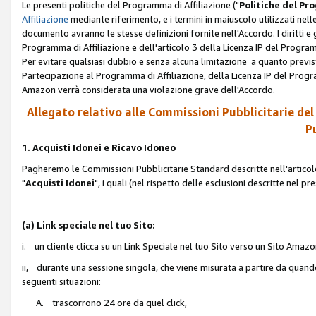
Le presenti politiche del Programma di Affiliazione ("
Politiche del P
Affiliazione
mediante riferimento, e i termini in maiuscolo utilizzati ne
documento avranno le stesse definizioni fornite nell'Accordo. I diritti e gl
Programma di Affiliazione e dell'articolo 3 della Licenza IP del Progra
Per evitare qualsiasi dubbio e senza alcuna limitazione a quanto previsto 
Partecipazione al Programma di Affiliazione, della Licenza IP del Progra
Amazon verrà considerata una violazione grave dell'Accordo.
Allegato relativo alle Commissioni Pubblicitarie del
Pu
1. Acquisti Idonei e Ricavo Idoneo
Pagheremo le Commissioni Pubblicitarie Standard descritte nell'articolo
"
Acquisti Idonei
", i quali (nel rispetto delle esclusioni descritte nel 
(a) Link speciale nel tuo Sito:
i. un cliente clicca su un Link Speciale nel tuo Sito verso un Sito Amazo
ii, durante una sessione singola, che viene misurata a partire da quando u
seguenti situazioni:
A. trascorrono 24 ore da quel click,