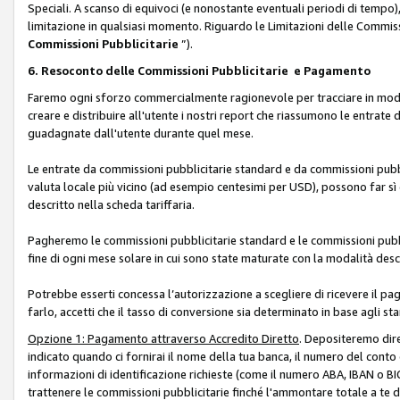
Speciali. A scanso di equivoci (e nonostante eventuali periodi di tempo), 
limitazione in qualsiasi momento. Riguardo le Limitazioni delle Commissi
Commissioni Pubblicitarie
”).
6. Resoconto delle Commissioni Pubblicitarie e Pagamento
Faremo ogni sforzo commercialmente ragionevole per tracciare in modo a
creare e distribuire all'utente i nostri report che riassumono le entrate
guadagnate dall'utente durante quel mese.
Le entrate da commissioni pubblicitarie standard e da commissioni pubbl
valuta locale più vicino (ad esempio centesimi per USD), possono far sì 
descritto nella scheda tariffaria.
Pagheremo le commissioni pubblicitarie standard e le commissioni pubbli
fine di ogni mese solare in cui sono state maturate con la modalità descr
Potrebbe esserti concessa l’autorizzazione a scegliere di ricevere il pa
farlo, accetti che il tasso di conversione sia determinato in base agli s
Opzione 1: Pagamento attraverso Accredito Diretto
. Depositeremo dir
indicato quando ci fornirai il nome della tua banca, il numero del conto
informazioni di identificazione richieste (come il numero ABA, IBAN o BIC,
trattenere le commissioni pubblicitarie finché l'ammontare totale a te 