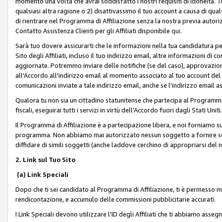
momento una volta che avrai soddisfatto i nostri requisiti di idoneità. 
qualsiasi altra ragione o 2) disattivassimo il tuo account a causa di qua
di rientrare nel Programma di Affiliazione senza la nostra previa autor
Contatto Assistenza Clienti per gli Affiliati disponibile
qui
.
Sarà tuo dovere assicurarti che le informazioni nella tua candidatura pe
Sito degli Affiliati, incluso il tuo indirizzo email, altre informazioni di
aggiornate. Potremmo inviare delle notifiche (se del caso), approvazioni
all'Accordo all'indirizzo email al momento associato al tuo account del
comunicazioni inviate a tale indirizzo email, anche se l'indirizzo email 
Qualora tu non sia un cittadino statunitense che partecipa al Programma
fiscali, eseguirai tutti i servizi in virtù dell'Accordo fuori dagli Stati Uniti
Il Programma di Affiliazione è a partecipazione libera, e noi forniamo sul S
programma. Non abbiamo mai autorizzato nessun soggetto a fornire servi
diffidare di simili soggetti (anche laddove cerchino di appropriarsi del
2. Link sul Tuo Sito
(a) Link Speciali
Dopo che ti sei candidato al Programma di Affiliazione, ti è permesso mos
rendicontazione, e accumulo delle commissioni pubblicitarie accurati.
I Link Speciali devono utilizzare l'ID degli Affiliati che ti abbiamo asseg