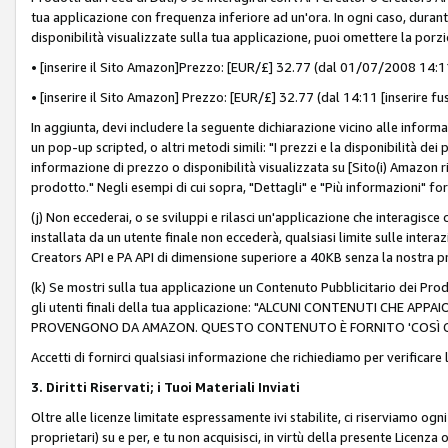
tua applicazione con frequenza inferiore ad un'ora. In ogni caso, durante
disponibilità visualizzate sulla tua applicazione, puoi omettere la porz
• [inserire il Sito Amazon]Prezzo: [EUR/£] 32.77 (dal 01/07/2008 14:11 
• [inserire il Sito Amazon] Prezzo: [EUR/£] 32.77 (dal 14:11 [inserire fu
In aggiunta, devi includere la seguente dichiarazione vicino alle informa
un pop-up scripted, o altri metodi simili: "I prezzi e la disponibilità de
informazione di prezzo o disponibilità visualizzata su [Sito(i) Amazon ri
prodotto." Negli esempi di cui sopra, "Dettagli" e "Più informazioni" fo
(j) Non eccederai, o se sviluppi e rilasci un'applicazione che interagisce
installata da un utente finale non eccederà, qualsiasi limite sulle interazi
Creators API e PA API di dimensione superiore a 40KB senza la nostra p
(k) Se mostri sulla tua applicazione un Contenuto Pubblicitario dei Prodo
gli utenti finali della tua applicazione: "ALCUNI CONTENUTI CHE AP
PROVENGONO DA AMAZON. QUESTO CONTENUTO È FORNITO 'COSÌ CO
Accetti di fornirci qualsiasi informazione che richiediamo per verificare
3. Diritti Riservati; i Tuoi Materiali Inviati
Oltre alle licenze limitate espressamente ivi stabilite, ci riserviamo ogni dir
proprietari) su e per, e tu non acquisisci, in virtù della presente Licenza