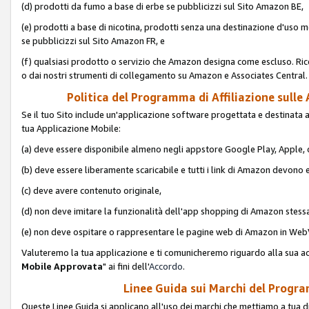
(d) prodotti da fumo a base di erbe se pubblicizzi sul Sito Amazon BE,
(e) prodotti a base di nicotina, prodotti senza una destinazione d'uso m
se pubblicizzi sul Sito Amazon FR, e
(f) qualsiasi prodotto o servizio che Amazon designa come escluso. Rice
o dai nostri strumenti di collegamento su Amazon e Associates Central.
Politica del Programma di Affiliazione sulle A
Se il tuo Sito include un'applicazione software progettata e destinata all'u
tua Applicazione Mobile:
(a) deve essere disponibile almeno negli appstore Google Play, Apple
(b) deve essere liberamente scaricabile e tutti i link di Amazon devono 
(c) deve avere contenuto originale,
(d) non deve imitare la funzionalità dell'app shopping di Amazon stess
(e) non deve ospitare o rappresentare le pagine web di Amazon in We
Valuteremo la tua applicazione e ti comunicheremo riguardo alla sua acc
Mobile Approvata
" ai fini dell'
Accordo
.
Linee Guida sui Marchi del Program
Queste Linee Guida si applicano all'uso dei marchi che mettiamo a tua