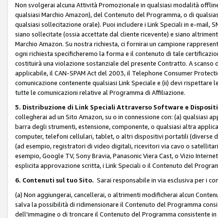
Non svolgerai alcuna Attività Promozionale in qualsiasi modalità offline, a
qualsiasi Marchio Amazon), del Contenuto del Programma, o di qualsiasi
qualsiasi sollecitazione orale). Puoi includere i Link Speciali in e-mail, 
siano sollecitate (ossia accettate dal cliente ricevente) e siano altriment
Marchio Amazon. Su nostra richiesta, ci fornirai un campione rappresentati
ogni richiesta specificheremo la forma e il contenuto di tale certificazi
costituirà una violazione sostanziale del presente Contratto. A scanso di 
applicabile, il CAN-SPAM Act del 2003, il Telephone Consumer Protection 
comunicazione contenente qualsiasi Link Speciale e (ii) devi rispettare l
tutte le comunicazioni relative al Programma di Affiliazione.
5. Distribuzione di Link Speciali Attraverso Software e Disposit
collegherai ad un Sito Amazon, su o in connessione con: (a) qualsiasi a
barra degli strumenti, estensione, componente, o qualsiasi altra applicazi
computer, telefoni cellulari, tablet, o altri dispositivi portatili (divers
(ad esempio, registratori di video digitali, ricevitori via cavo o satellitar
esempio, Google TV, Sony Bravia, Panasonic Viera Cast, o Vizio Internet 
esplicita approvazione scritta, i Link Speciali o il Contenuto del Pro
6. Contenuti sul tuo Sito.
Sarai responsabile in via esclusiva per i con
(a) Non aggiungerai, cancellerai, o altrimenti modificherai alcun Conte
salva la possibilità di ridimensionare il Contenuto del Programma consi
dell'immagine o di troncare il Contenuto del Programma consistente in un