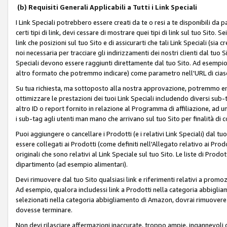
(b) Requisiti Generali Applicabili a Tutti i Link Speciali
I Link Speciali potrebbero essere creati da te o resi a te disponibili da 
certi tipi di link, devi cessare di mostrare quei tipi di link sul tuo Sito. 
link che posizioni sul tuo Sito e di assicurarti che tali Link Speciali (sia
noi necessaria per tracciare gli indirizzamenti dei nostri clienti dal tuo Sit
Speciali devono essere raggiunti direttamente dal tuo Sito. Ad esempio,
altro formato che potremmo indicare) come parametro nell'URL di ciasc
Su tua richiesta, ma sottoposto alla nostra approvazione, potremmo emet
ottimizzare le prestazioni dei tuoi Link Speciali includendo diversi sub-t
altro ID o report fornito in relazione al Programma di affiliazione, ad
i sub-tag agli utenti man mano che arrivano sul tuo Sito per finalità di 
Puoi aggiungere o cancellare i Prodotti (e i relativi Link Speciali) dal 
essere collegati ai Prodotti (come definiti nell'Allegato relativo ai Prodo
originali che sono relativi al Link Speciale sul tuo Sito. Le liste di Prod
dipartimento (ad esempio alimentari).
Devi rimuovere dal tuo Sito qualsiasi link e riferimenti relativi a prom
Ad esempio, qualora includessi link a Prodotti nella categoria abbigli
selezionati nella categoria abbigliamento di Amazon, dovrai rimuover
dovesse terminare.
Non devi rilasciare affermazioni inaccurate, troppo ampie, ingannevoli 