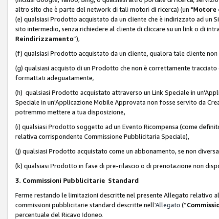
altro sito che è parte del network di tali motori di ricerca) (un "
Motore 
(e) qualsiasi Prodotto acquistato da un cliente che è indirizzato ad un 
sito intermedio, senza richiedere al cliente di cliccare su un link o di in
Reindirizzamento
”),
(f) qualsiasi Prodotto acquistato da un cliente, qualora tale cliente non
(g) qualsiasi acquisto di un Prodotto che non è correttamente tracciat
formattati adeguatamente,
(h) qualsiasi Prodotto acquistato attraverso un Link Speciale in un'App
Speciale in un'Applicazione Mobile Approvata non fosse servito da Creator
potremmo mettere a tua disposizione,
(i) qualsiasi Prodotto soggetto ad un Evento Ricompensa (come definito a
relativa corrispondente Commissione Pubblicitaria Speciale),
(j) qualsiasi Prodotto acquistato come un abbonamento, se non divers
(k) qualsiasi Prodotto in fase di pre-rilascio o di prenotazione non disp
3. Commissioni Pubblicitarie Standard
Ferme restando le limitazioni descritte nel presente Allegato relativo a
commissioni pubblicitarie standard descritte nell'
Allegato
(“
Commissio
percentuale del Ricavo Idoneo.