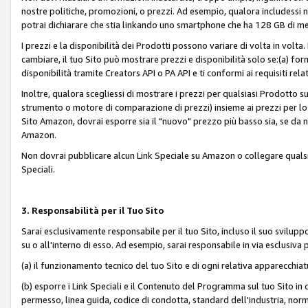
nostre politiche, promozioni, o prezzi. Ad esempio, qualora includessi
potrai dichiarare che stia linkando uno smartphone che ha 128 GB di m
I prezzi e la disponibilità dei Prodotti possono variare di volta in volta
cambiare, il tuo Sito può mostrare prezzi e disponibilità solo se:(a) fornia
disponibilità tramite Creators API o PA API e ti conformi ai requisiti rela
Inoltre, qualora scegliessi di mostrare i prezzi per qualsiasi Prodotto su
strumento o motore di comparazione di prezzi) insieme ai prezzi per lo s
Sito Amazon, dovrai esporre sia il "nuovo" prezzo più basso sia, se da noi
Amazon.
Non dovrai pubblicare alcun Link Speciale su Amazon o collegare qualsia
Speciali.
3. Responsabilità per il Tuo Sito
Sarai esclusivamente responsabile per il tuo Sito, incluso il suo svilu
su o all'interno di esso. Ad esempio, sarai responsabile in via esclusiva 
(a) il funzionamento tecnico del tuo Sito e di ogni relativa apparecchia
(b) esporre i Link Speciali e il Contenuto del Programma sul tuo Sito in 
permesso, linea guida, codice di condotta, standard dell'industria, norme