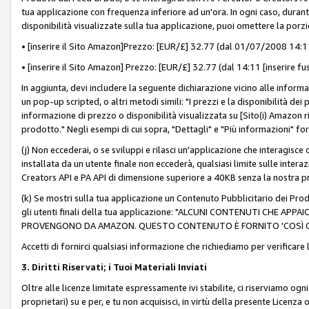
tua applicazione con frequenza inferiore ad un'ora. In ogni caso, durante
disponibilità visualizzate sulla tua applicazione, puoi omettere la porz
• [inserire il Sito Amazon]Prezzo: [EUR/£] 32.77 (dal 01/07/2008 14:11 
• [inserire il Sito Amazon] Prezzo: [EUR/£] 32.77 (dal 14:11 [inserire fu
In aggiunta, devi includere la seguente dichiarazione vicino alle informa
un pop-up scripted, o altri metodi simili: "I prezzi e la disponibilità de
informazione di prezzo o disponibilità visualizzata su [Sito(i) Amazon ri
prodotto." Negli esempi di cui sopra, "Dettagli" e "Più informazioni" fo
(j) Non eccederai, o se sviluppi e rilasci un'applicazione che interagisce
installata da un utente finale non eccederà, qualsiasi limite sulle interazi
Creators API e PA API di dimensione superiore a 40KB senza la nostra p
(k) Se mostri sulla tua applicazione un Contenuto Pubblicitario dei Prodo
gli utenti finali della tua applicazione: "ALCUNI CONTENUTI CHE AP
PROVENGONO DA AMAZON. QUESTO CONTENUTO È FORNITO 'COSÌ CO
Accetti di fornirci qualsiasi informazione che richiediamo per verificare
3. Diritti Riservati; i Tuoi Materiali Inviati
Oltre alle licenze limitate espressamente ivi stabilite, ci riserviamo ogni dir
proprietari) su e per, e tu non acquisisci, in virtù della presente Licenza