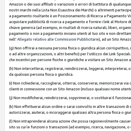
Amazon o dei suoi affiliati o variazioni o errori di battitura di qualunqu
nostri marchi nella Lista Non Esaustiva dei Marchi) o altrimenti partecipe
a pagamento risultante è un Posizionamento di Ricerca a Pagamento Vie
acquistare pubblicità di ricerca a pagamento e fornire i link al Motore di 
chiave generica (ad esempio, in risultati di ricerca naturali, liberi, organ
pagamento o non a pagamento inviano utenti al tuo sito e non direttam
nell'
Allegato relativo alle Commissioni Pubblicitarie
), ad un Sito Amaz
(g) Non offrirai a nessuna persona fisica o giuridica alcun corrispettivo, 
o ad altre organizzazioni, o altri benefici) per l'utilizzo dei Link Spe
che incentivi per persone fisiche o giuridiche a visitare un Sito Amazon a
(h) Non intercetterai, registrerai, reindirizzerai, leggerai, interpreterai
da qualsiasi persona fisica o giuridica.
(i) Non richiederai, raccoglierai, otterrai, conserverai, memorizzerai via 
clienti in connessione con un Sito Amazon (incluso qualsiasi nome utent
(j) Non modificherai, reindirizzerai, sopprimerai, o sostituirai il funzio
(k) Non effettuerai alcun ordine o sarai coinvolto in altre transazioni di
autorizzerai, aiuterai, o incoraggerai qualsiasi altra persona fisica o giu
(l) Non intraprenderai alcuna azione che possa ragionevolmente causare 
sito su cui le funzioni o transazioni (ad esempio, ricerca, navigazione, 