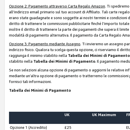
Opzione 2: Pagamento attraverso Carta Regalo Amazon
. Ti spediremo
all'indirizzo email primario sul tuo account di Affiliato. Tali carte rega
erano state guadagnate e sono soggette ai nostri termini e condizioni de
diritto di trattenere le commissioni pubblicitarie finché l'importo tota
inoltre il diritto di trattenere la parte dei pagamenti che supera il lim
modalità di pagamento alternativa. Il pagamento da Carta Regalo Amazo
Opzione 3: Pagamento mediante Assegno
. Ti invieremo un assegno par
indirizzo fisico. Qualora tu scelga questa opzione, ci riserviamo il diri
raggiunga il minimo stabilito nella
Tabella dei Minimi di Pagamento
stabilito nella
Tabella dei Minimi di Pagamento
. Il pagamento media
Se non selezioni alcuna opzione di pagamento o aggiorni le relative in
mediante un’altra opzione di pagamento o tratterremo le commissioni p
fornisci tali informazioni.
Tabella dei Minimi di Pagamento
UK
UK Maximum
FR
Opzione 1 (Accredito)
£25
E