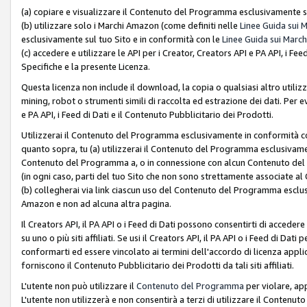
(a) copiare e visualizzare il Contenuto del Programma esclusivamente su
(b) utilizzare solo i Marchi Amazon (come definiti nelle
Linee Guida sui 
esclusivamente sul tuo Sito e in conformità con le
Linee Guida sui March
(c) accedere e utilizzare le API per i Creator, Creators API e PA API, i F
Specifiche e la presente Licenza.
Questa licenza non include il download, la copia o qualsiasi altro utiliz
mining, robot o strumenti simili di raccolta ed estrazione dei dati. Per 
e PA API, i Feed di Dati e il Contenuto Pubblicitario dei Prodotti.
Utilizzerai il Contenuto del Programma esclusivamente in conformità con
quanto sopra, tu (a) utilizzerai il Contenuto del Programma esclusivamen
Contenuto del Programma a, o in connessione con alcun Contenuto del P
(in ogni caso, parti del tuo Sito che non sono strettamente associate a
(b) collegherai via link ciascun uso del Contenuto del Programma esclus
Amazon e non ad alcuna altra pagina.
Il Creators API, il PA API o i Feed di Dati possono consentirti di accedere 
su uno o più siti affiliati. Se usi il Creators API, il PA API o i Feed di Dati
conformarti ed essere vincolato ai termini dell'accordo di licenza applicab
forniscono il Contenuto Pubblicitario dei Prodotti da tali siti affiliati.
L'utente non può utilizzare il
Contenuto del Programma
per violare, app
L'utente non utilizzerà e non consentirà a terzi di utilizzare il Conten