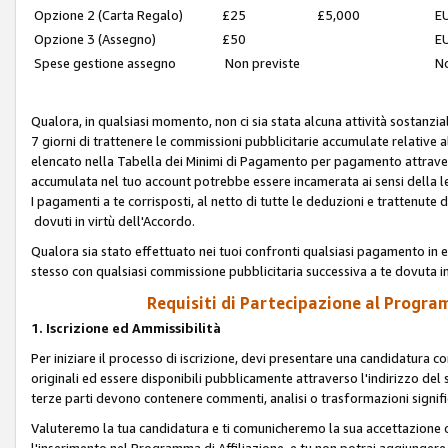
Opzione 2 (Carta Regalo)
£25
£5,000
EU
Opzione 3 (Assegno)
£50
EU
Spese gestione assegno
Non previste
No
Qualora, in qualsiasi momento, non ci sia stata alcuna attività sostanzial
7 giorni di trattenere le commissioni pubblicitarie accumulate relative
elencato nella Tabella dei Minimi di Pagamento per pagamento attrave
accumulata nel tuo account potrebbe essere incamerata ai sensi della leg
I pagamenti a te corrisposti, al netto di tutte le deduzioni e trattenut
dovuti in virtù dell'Accordo.
Qualora sia stato effettuato nei tuoi confronti qualsiasi pagamento in e
stesso con qualsiasi commissione pubblicitaria successiva a te dovuta in
Requisiti di Partecipazione al Program
1. Iscrizione ed Ammissibilità
Per iniziare il processo di iscrizione, devi presentare una candidatura 
originali ed essere disponibili pubblicamente attraverso l'indirizzo del s
terze parti devono contenere commenti, analisi o trasformazioni significat
Valuteremo la tua candidatura e ti comunicheremo la sua accettazione o r
l'inserimento nel Programma di Affiliazione, e tu non potrai aggiungere 