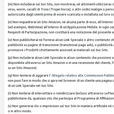
(m) Non includerai sul tuo Sito, non mostrerai, né altrimenti utilizzera
virus, worm, cavalli di Troia (Trojan horse), o altri codici maligni o p
autorizzata dagli utenti prima di essere scaricata o installata sul loro co
(n) Non inquadrerai un Sito Amazon, né alcuna parte di esso, all'interno
(ad esempio, WebView) all'interno di un'Applicazione Mobile. In ogni cas
Requisiti di Partecipazione, non costituirà una violazione del presente a
(o) Non pubblicherai né fornirai alcun Link Speciale o altro contenuto
pubblicità su pagine di transizione (transitional page ads), o pubblicità 
promuove i Prodotti strettamente associati ai materiali sul tuo Sito.
(p) Non includerai alcun Link Speciale in alcun contenuto che posizioni 
disponibile attraverso un Sito Amazon o in una recensione del cliente, fo
su un Sito Amazon).
(q) Non tenterai di aggirare l'
Allegato relativo alle Commissioni Pubblic
non puoi fare in modo che si apra nel browser di un cliente una pagina qu
di un Link Speciale nel tuo Sito.
(r) Non tenterai di intercettare o reindirizzare (incluso attraverso softwa
pubblicitarie da, qualsiasi sito che partecipa al Programma di Affiliazio
(s) Non genererai clic o impression sul tuo Sito in maniera artificiale 
o in altro modo.