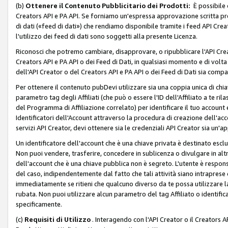
(b)
Ottenere il Contenuto Pubblicitario dei Prodotti:
È possibile 
Creators API e PA API. Se forniamo un'espressa approvazione scritta pre
di dati («feed di dati») che rendiamo disponibile tramite i feed API Creat
l'utilizzo dei feed di dati sono soggetti alla presente Licenza.
Riconosci che potremo cambiare, disapprovare, o ripubblicare l'API Creato
Creators API e PA API o dei Feed di Dati, in qualsiasi momento e di volta i
dell'API Creator o del Creators API e PA API o dei Feed di Dati sia compati
Per ottenere il contenuto pubDevi utilizzare sia una coppia unica di chiav
parametro tag degli Affiliati (che può o essere l'ID dell'Affiliato a te r
del Programma di Affiliazione correlato) per identificare il tuo account e
Identificatori dell'Account attraverso la procedura di creazione dell'acc
servizi API Creator, devi ottenere sia le credenziali API Creator sia un'a
Un identificatore dell'account che è una chiave privata è destinato esc
Non puoi vendere, trasferire, concedere in sublicenza o divulgare in alt
dell'account che è una chiave pubblica non è segreto. L'utente è responsabi
del caso, indipendentemente dal fatto che tali attività siano intraprese 
immediatamente se ritieni che qualcuno diverso da te possa utilizzare la 
rubata. Non puoi utilizzare alcun parametro del tag Affiliato o identif
specificamente.
(c)
Requisiti di Utilizzo
. Interagendo con l'API Creator o il Creators A