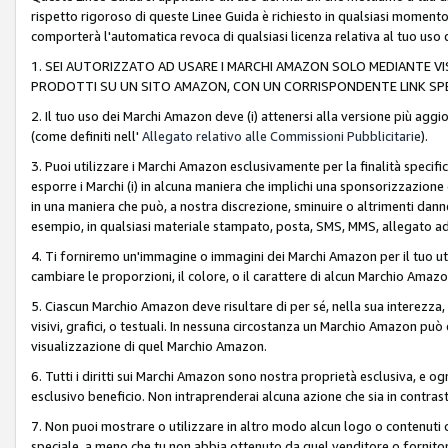
rispetto rigoroso di queste Linee Guida è richiesto in qualsiasi momento
comporterà l'automatica revoca di qualsiasi licenza relativa al tuo us
1. SEI AUTORIZZATO AD USARE I MARCHI AMAZON SOLO MEDIANTE VISU
PRODOTTI SU UN SITO AMAZON, CON UN CORRISPONDENTE LINK SPE
2. Il tuo uso dei Marchi Amazon deve (i) attenersi alla versione più agg
(come definiti nell'
Allegato relativo alle Commissioni Pubblicitarie
).
3. Puoi utilizzare i Marchi Amazon esclusivamente per la finalità speci
esporre i Marchi (i) in alcuna maniera che implichi una sponsorizzazione o 
in una maniera che può, a nostra discrezione, sminuire o altrimenti dann
esempio, in qualsiasi materiale stampato, posta, SMS, MMS, allegato ad 
4. Ti forniremo un'immagine o immagini dei Marchi Amazon per il tuo ut
cambiare le proporzioni, il colore, o il carattere di alcun Marchio Am
5. Ciascun Marchio Amazon deve risultare di per sé, nella sua interezza
visivi, grafici, o testuali. In nessuna circostanza un Marchio Amazon può
visualizzazione di quel Marchio Amazon.
6. Tutti i diritti sui Marchi Amazon sono nostra proprietà esclusiva, e
esclusivo beneficio. Non intraprenderai alcuna azione che sia in contrasto 
7. Non puoi mostrare o utilizzare in altro modo alcun logo o contenuti cr
speciale, a meno che tu non abbia ottenuto da quel venditore o fornitore