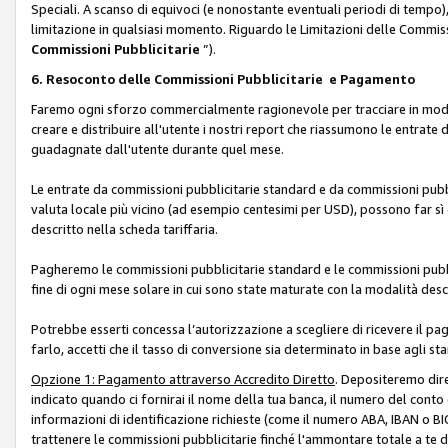
Speciali. A scanso di equivoci (e nonostante eventuali periodi di tempo), 
limitazione in qualsiasi momento. Riguardo le Limitazioni delle Commissi
Commissioni Pubblicitarie
”).
6. Resoconto delle Commissioni Pubblicitarie e Pagamento
Faremo ogni sforzo commercialmente ragionevole per tracciare in modo a
creare e distribuire all'utente i nostri report che riassumono le entrate
guadagnate dall'utente durante quel mese.
Le entrate da commissioni pubblicitarie standard e da commissioni pubbl
valuta locale più vicino (ad esempio centesimi per USD), possono far sì 
descritto nella scheda tariffaria.
Pagheremo le commissioni pubblicitarie standard e le commissioni pubbli
fine di ogni mese solare in cui sono state maturate con la modalità descr
Potrebbe esserti concessa l’autorizzazione a scegliere di ricevere il pa
farlo, accetti che il tasso di conversione sia determinato in base agli s
Opzione 1: Pagamento attraverso Accredito Diretto
. Depositeremo dir
indicato quando ci fornirai il nome della tua banca, il numero del conto
informazioni di identificazione richieste (come il numero ABA, IBAN o BIC,
trattenere le commissioni pubblicitarie finché l'ammontare totale a te 