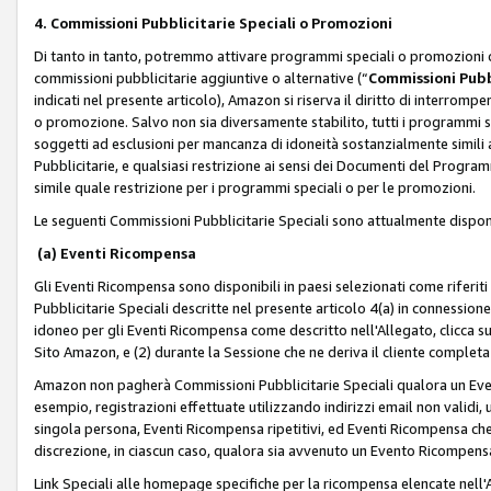
4. Commissioni Pubblicitarie Speciali o Promozioni
Di tanto in tanto, potremmo attivare programmi speciali o promozioni ch
commissioni pubblicitarie aggiuntive o alternative (“
Commissioni Pubbl
indicati nel presente articolo), Amazon si riserva il diritto di interrom
o promozione. Salvo non sia diversamente stabilito, tutti i programmi s
soggetti ad esclusioni per mancanza di idoneità sostanzialmente simili a
Pubblicitarie, e qualsiasi restrizione ai sensi dei Documenti del Progr
simile quale restrizione per i programmi speciali o per le promozioni.
Le seguenti Commissioni Pubblicitarie Speciali sono attualmente disponi
(a) Eventi Ricompensa
Gli Eventi Ricompensa sono disponibili in paesi selezionati come riferiti 
Pubblicitarie Speciali descritte nel presente articolo 4(a) in connessione 
idoneo per gli Eventi Ricompensa come descritto nell'Allegato, clicca 
Sito Amazon, e (2) durante la Sessione che ne deriva il cliente completa
Amazon non pagherà Commissioni Pubblicitarie Speciali qualora un Event
esempio, registrazioni effettuate utilizzando indirizzi email non validi
singola persona, Eventi Ricompensa ripetitivi, ed Eventi Ricompensa che
discrezione, in ciascun caso, qualora sia avvenuto un Evento Ricompensa
Link Speciali alle homepage specifiche per la ricompensa elencate nel