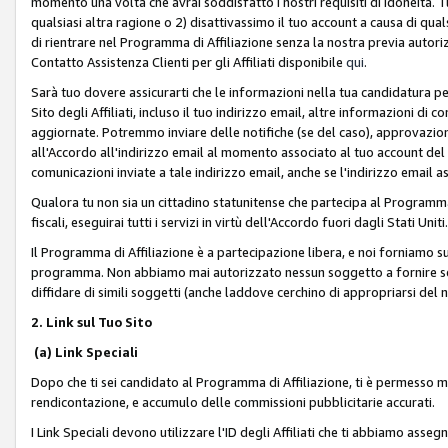
momento una volta che avrai soddisfatto i nostri requisiti di idoneità. 
qualsiasi altra ragione o 2) disattivassimo il tuo account a causa di qua
di rientrare nel Programma di Affiliazione senza la nostra previa autor
Contatto Assistenza Clienti per gli Affiliati disponibile
qui
.
Sarà tuo dovere assicurarti che le informazioni nella tua candidatura pe
Sito degli Affiliati, incluso il tuo indirizzo email, altre informazioni di
aggiornate. Potremmo inviare delle notifiche (se del caso), approvazioni
all'Accordo all'indirizzo email al momento associato al tuo account del
comunicazioni inviate a tale indirizzo email, anche se l'indirizzo email 
Qualora tu non sia un cittadino statunitense che partecipa al Programma
fiscali, eseguirai tutti i servizi in virtù dell'Accordo fuori dagli Stati Uniti
Il Programma di Affiliazione è a partecipazione libera, e noi forniamo sul S
programma. Non abbiamo mai autorizzato nessun soggetto a fornire servi
diffidare di simili soggetti (anche laddove cerchino di appropriarsi del
2. Link sul Tuo Sito
(a) Link Speciali
Dopo che ti sei candidato al Programma di Affiliazione, ti è permesso mos
rendicontazione, e accumulo delle commissioni pubblicitarie accurati.
I Link Speciali devono utilizzare l'ID degli Affiliati che ti abbiamo asseg