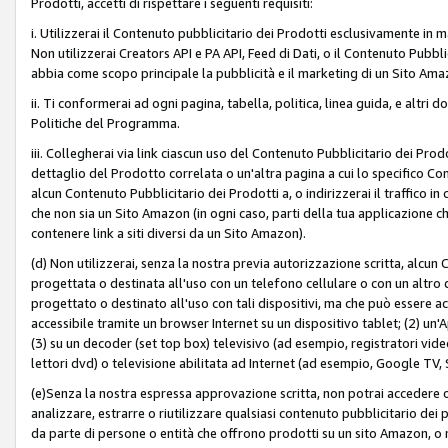
Prodotti, accetti di rispettare i seguenti requisiti:
i. Utilizzerai il Contenuto pubblicitario dei Prodotti esclusivamente in m
Non utilizzerai Creators API e PA API, Feed di Dati, o il Contenuto Pubbli
abbia come scopo principale la pubblicità e il marketing di un Sito Amaz
ii. Ti conformerai ad ogni pagina, tabella, politica, linea guida, e altri d
Politiche del Programma.
iii. Collegherai via link ciascun uso del Contenuto Pubblicitario dei Pr
dettaglio del Prodotto correlata o un'altra pagina a cui lo specifico Con
alcun Contenuto Pubblicitario dei Prodotti a, o indirizzerai il traffico i
che non sia un Sito Amazon (in ogni caso, parti della tua applicazione
contenere link a siti diversi da un Sito Amazon).
(d) Non utilizzerai, senza la nostra previa autorizzazione scritta, alcun
progettata o destinata all'uso con un telefono cellulare o con un altro d
progettato o destinato all'uso con tali dispositivi, ma che può essere acc
accessibile tramite un browser Internet su un dispositivo tablet; (2) u
(3) su un decoder (set top box) televisivo (ad esempio, registratori video d
lettori dvd) o televisione abilitata ad Internet (ad esempio, Google TV,
(e)Senza la nostra espressa approvazione scritta, non potrai accedere o u
analizzare, estrarre o riutilizzare qualsiasi contenuto pubblicitario dei
da parte di persone o entità che offrono prodotti su un sito Amazon, o