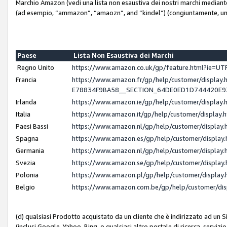
Marchio Amazon (vedi una lista non esaustiva dei nostri marchi mediante i 
(ad esempio, “ammazon”, “amaozn”, and “kindel”) (congiuntamente, un
Paese
Lista Non Esaustiva dei Marchi
Regno Unito
https://www.amazon.co.uk/gp/feature.html?ie=
Francia
https://www.amazon.fr/gp/help/customer/displ
E78834F9BA58__SECTION_64DE0ED1D744420E
Irlanda
https://www.amazon.ie/gp/help/customer/displ
Italia
https://www.amazon.it/gp/help/customer/displa
Paesi Bassi
https://www.amazon.nl/gp/help/customer/displa
Spagna
https://www.amazon.es/gp/help/customer/displa
Germania
https://www.amazon.nl/gp/help/customer/displa
Svezia
https://www.amazon.se/gp/help/customer/displa
Polonia
https://www.amazon.pl/gp/help/customer/displa
Belgio
https://www.amazon.com.be/gp/help/customer/d
(d) qualsiasi Prodotto acquistato da un cliente che è indirizzato ad un 
(inclusi Google, Yahoo, Bing, o qualsiasi altro portale di ricerca, servizio