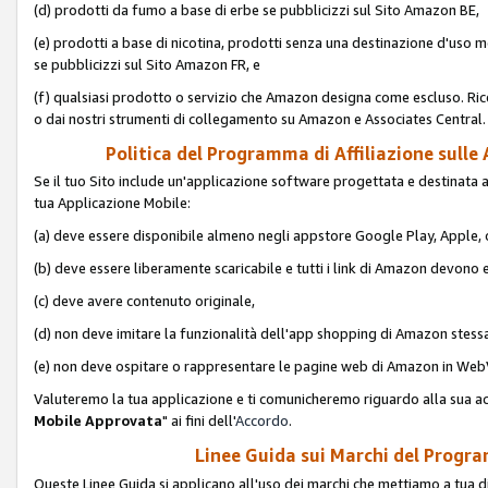
(d) prodotti da fumo a base di erbe se pubblicizzi sul Sito Amazon BE,
(e) prodotti a base di nicotina, prodotti senza una destinazione d'uso m
se pubblicizzi sul Sito Amazon FR, e
(f) qualsiasi prodotto o servizio che Amazon designa come escluso. Rice
o dai nostri strumenti di collegamento su Amazon e Associates Central.
Politica del Programma di Affiliazione sulle A
Se il tuo Sito include un'applicazione software progettata e destinata all'u
tua Applicazione Mobile:
(a) deve essere disponibile almeno negli appstore Google Play, Apple
(b) deve essere liberamente scaricabile e tutti i link di Amazon devono 
(c) deve avere contenuto originale,
(d) non deve imitare la funzionalità dell'app shopping di Amazon stess
(e) non deve ospitare o rappresentare le pagine web di Amazon in We
Valuteremo la tua applicazione e ti comunicheremo riguardo alla sua acc
Mobile Approvata
" ai fini dell'
Accordo
.
Linee Guida sui Marchi del Program
Queste Linee Guida si applicano all'uso dei marchi che mettiamo a tua