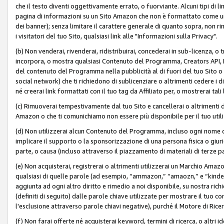
che il testo diventi oggettivamente errato, o fuorviante. Alcuni tipi d
pagina di informazioni su un Sito Amazon che non è formattato come un L
dei banner); senza limitare il carattere generale di quanto sopra, non rimu
i visitatori del tuo Sito, qualsiasi link alle "Informazioni sulla Privacy".
(b) Non venderai, rivenderai, ridistribuirai, concederai in sub-licenza, 
incorpora, o mostra qualsiasi Contenuto del Programma, Creators API, PA A
del contenuto del Programma nella pubblicità al di fuori del tuo Sito o su 
social network) che ti richiedono di sublicenziare o altrimenti cedere i 
né creerai link formattati con il tuo tag da Affiliato per, o mostrerai tali 
(c) Rimuoverai tempestivamente dal tuo Sito e cancellerai o altrimenti
Amazon o che ti comunichiamo non essere più disponibile per il tuo util
(d) Non utilizzerai alcun Contenuto del Programma, incluso ogni nome 
implicare il supporto o la sponsorizzazione di una persona fisica o giur
parte, o causa (incluso attraverso il piazzamento di materiali di terze
(e) Non acquisterai, registrerai o altrimenti utilizzerai un Marchio Amaz
qualsiasi di quelle parole (ad esempio, “ammazon,” “amaozn,” e “kindel,”)
aggiunta ad ogni altro diritto e rimedio a noi disponibile, su nostra rich
(definiti di seguito) dalle parole chiave utilizzate per mostrare il tuo co
l'esclusione attraverso parole chiavi negative), purché il Motore di Ricer
(f) Non farai offerte né acquisterai keyword, termini di ricerca, o altri 