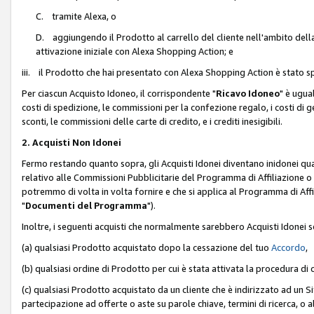
C. tramite Alexa, o
D. aggiungendo il Prodotto al carrello del cliente nell'ambito dell
attivazione iniziale con Alexa Shopping Action; e
iii. il Prodotto che hai presentato con Alexa Shopping Action è stato spe
Per ciascun Acquisto Idoneo, il corrispondente "
Ricavo Idoneo
" è ugua
costi di spedizione, le commissioni per la confezione regalo, i costi di gest
sconti, le commissioni delle carte di credito, e i crediti inesigibili.
2. Acquisti Non Idonei
Fermo restando quanto sopra, gli Acquisti Idonei diventano inidonei qu
relativo alle Commissioni Pubblicitarie del Programma di Affiliazione o di
potremmo di volta in volta fornire e che si applica al Programma di Affil
"
Documenti del Programma
").
Inoltre, i seguenti acquisti che normalmente sarebbero Acquisti Idonei 
(a) qualsiasi Prodotto acquistato dopo la cessazione del tuo
Accordo
,
(b) qualsiasi ordine di Prodotto per cui è stata attivata la procedura di
(c) qualsiasi Prodotto acquistato da un cliente che è indirizzato ad un 
partecipazione ad offerte o aste su parole chiave, termini di ricerca, o a