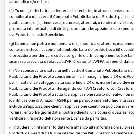
automatico e/o di base.
(f) Tu non (i) interferirai, o tenterai di interferire, in alcuna maniera co
compilerai o utilizzerai il Contenuto Pubblicitario dei Prodotti per fini di
pubblicitarie; o (iii) rimuoverai, oscurerai, altererai, o renderai invisibile, 
proprietà intellettuale o di diritti proprietari, che appaiono su o sono c
dei Prodotti, o nelle Specifiche.
(g) L'utente non potrà e non tenterà di (i) modificare, alterare, manomet
software incluso nel contenuto pubblicitario del prodotto; o (ii) decod
o procedura per derivare codice sorgente o altri componenti sottostan
sicurezza associata o relativa all'API Creator, all'API PA, ai feed di dati 
(h) Non conserverai o salverai nella cache il Contenuto Pubblicitario de
Pubblicitario dei Prodotti consistente in un'immagine fino a 24 ore. Puo
per finalità di salvataggio nella cache fino a 24 ore, ma se fai ciò d
Pubblicitario dei Prodotti interagendo con l'API Creator o con Creator
Pubblicitario dei Prodotti sulla tua applicazione subito do. Salvo non
Identificazione di Amazon (ASIN) per un periodo indefinito fino alla ce
include un'applicazione client, l'applicazione client non può conservare 
fornirai, entro tre giorni dalla nostra richiesta, una copia di qualsiasi ap
verificare il rispetto della presente Licenza da parte tua.
(i) Includerai un riferimento data/ora affianco alle informazioni su prezz
Prodotti dai Feed di Dati, o se interagirai con l'API Creator o Creators 