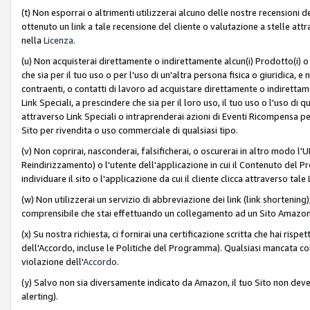
(t) Non esporrai o altrimenti utilizzerai alcuno delle nostre recensioni de
ottenuto un link a tale recensione del cliente o valutazione a stelle attra
nella
Licenza
.
(u) Non acquisterai direttamente o indirettamente alcun(i) Prodotto(i) o
che sia per il tuo uso o per l'uso di un'altra persona fisica o giuridica, e
contraenti, o contatti di lavoro ad acquistare direttamente o indirett
Link Speciali, a prescindere che sia per il loro uso, il tuo uso o l'uso di 
attraverso Link Speciali o intraprenderai azioni di Eventi Ricompensa per
Sito per rivendita o uso commerciale di qualsiasi tipo.
(v) Non coprirai, nasconderai, falsificherai, o oscurerai in altro modo l'U
Reindirizzamento) o l'utente dell'applicazione in cui il Contenuto del
individuare il sito o l'applicazione da cui il cliente clicca attraverso ta
(w) Non utilizzerai un servizio di abbreviazione dei link (link shortening
comprensibile che stai effettuando un collegamento ad un Sito Amazo
(x) Su nostra richiesta, ci fornirai una certificazione scritta che hai r
dell'Accordo, incluse le Politiche del Programma). Qualsiasi mancata co
violazione dell'
Accordo
.
(y) Salvo non sia diversamente indicato da Amazon, il tuo Sito non deve 
alerting).