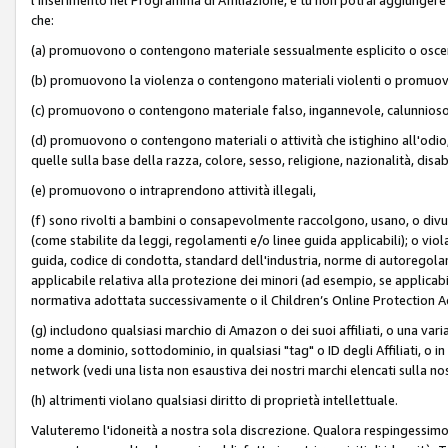
che:
(a) promuovono o contengono materiale sessualmente esplicito o osc
(b) promuovono la violenza o contengono materiali violenti o promuov
(c) promuovono o contengono materiale falso, ingannevole, calunnioso
(d) promuovono o contengono materiali o attività che istighino all'odio, m
quelle sulla base della razza, colore, sesso, religione, nazionalità, disa
(e) promuovono o intraprendono attività illegali,
(f) sono rivolti a bambini o consapevolmente raccolgono, usano, o divulg
(come stabilite da leggi, regolamenti e/o linee guida applicabili); o vi
guida, codice di condotta, standard dell'industria, norme di autoregolame
applicabile relativa alla protezione dei minori (ad esempio, se applicabi
normativa adottata successivamente o il Children’s Online Protection Ac
(g) includono qualsiasi marchio di Amazon o dei suoi affiliati, o una varia
nome a dominio, sottodominio, in qualsiasi "tag" o ID degli Affiliati, o in
network (vedi una lista non esaustiva dei nostri marchi elencati sulla no
(h) altrimenti violano qualsiasi diritto di proprietà intellettuale.
Valuteremo l'idoneità a nostra sola discrezione. Qualora respingessimo l