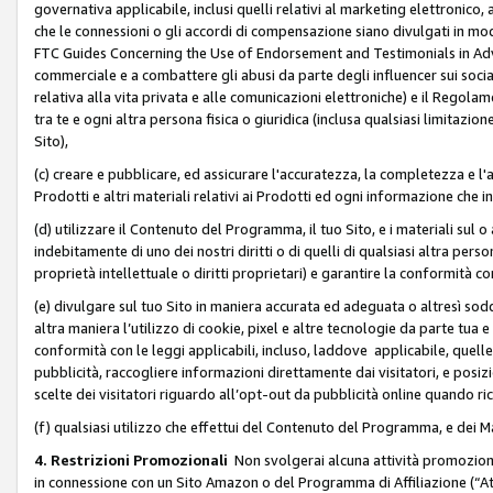
governativa applicabile, inclusi quelli relativi al marketing elettronico, 
che le connessioni o gli accordi di compensazione siano divulgati in mo
FTC Guides Concerning the Use of Endorsement and Testimonials in Adve
commerciale e a combattere gli abusi da parte degli influencer sui soci
relativa alla vita privata e alle comunicazioni elettroniche) e il Rego
tra te e ogni altra persona fisica o giuridica (inclusa qualsiasi limitazion
Sito),
(c) creare e pubblicare, ed assicurare l'accuratezza, la completezza e l'a
Prodotti e altri materiali relativi ai Prodotti ed ogni informazione che in
(d) utilizzare il Contenuto del Programma, il tuo Sito, e i materiali sul 
indebitamente di uno dei nostri diritti o di quelli di qualsiasi altra persona 
proprietà intellettuale o diritti proprietari) e garantire la conformità co
(e) divulgare sul tuo Sito in maniera accurata ed adeguata o altresì soddi
altra maniera l’utilizzo di cookie, pixel e altre tecnologie da parte tua e di
conformità con le leggi applicabili, incluso, laddove applicabile, quelle t
pubblicità, raccogliere informazioni direttamente dai visitatori, e posiz
scelte dei visitatori riguardo all’opt-out da pubblicità online quando ri
(f) qualsiasi utilizzo che effettui del Contenuto del Programma, e dei 
4. Restrizioni Promozionali
Non svolgerai alcuna attività promozionale
in connessione con un Sito Amazon o del Programma di Affiliazione (“At