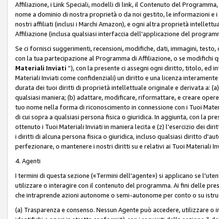
Affiliazione, i Link Speciali, modelli di link, il Contenuto del Programma,
nome a dominio di nostra proprietà o da noi gestito, le informazioni e i ma
nostri affiliati (inclusi i Marchi Amazon), e ogni altra proprietà intell
Affiliazione (inclusa qualsiasi interfaccia dell'applicazione del programm
Se ci fornisci suggerimenti, recensioni, modifiche, dati, immagini, test
con la tua partecipazione al Programma di Affiliazione, o se modifichi 
Materiali Inviati
”), con la presente ci assegni ogni diritto, titolo, ed i
Materiali Inviati come confidenziali) un diritto e una licenza interament
durata dei tuoi diritti di proprietà intellettuale originale e derivata a: (a)
qualsiasi maniera; (b) adattare, modificare, riformattare, e creare opere de
tuo nome nella forma di riconoscimento in connessione con i Tuoi Materiali
di cui sopra a qualsiasi persona fisica o giuridica. In aggiunta, con la pre
ottenuto i Tuoi Materiali Inviati in maniera lecita e (z) l'esercizio dei diri
i diritti di alcuna persona fisica o giuridica, incluso qualsiasi diritto d
perfezionare, o mantenere i nostri diritti su e relativi ai Tuoi Materiali In
4. Agenti
I termini di questa sezione («Termini dell'agente») si applicano se l'uten
utilizzare o interagire con il contenuto del programma. Ai fini delle pre
che intraprende azioni autonome o semi-autonome per conto o su istruzi
(a) Trasparenza e consenso. Nessun Agente può accedere, utilizzare o 