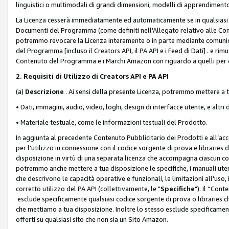
linguistici o multimodali di grandi dimensioni, modelli di apprendiment
La Licenza cesserà immediatamente ed automaticamente se in qualsiasi
Documenti del Programma (come definiti nell'Allegato relativo alle Comm
potremmo revocare la Licenza interamente o in parte mediante comunicaz
del Programma [incluso il Creators API, il PA API e i Feed di Dati] . e r
Contenuto del Programma e i Marchi Amazon con riguardo a quelli per cu
2. Requisiti di Utilizzo di Creators API e PA API
(a)
Descrizione
. Ai sensi della presente Licenza, potremmo mettere a
• Dati, immagini, audio, video, loghi, design di interfacce utente, e altri 
• Materiale testuale, come le informazioni testuali del Prodotto.
In aggiunta al precedente Contenuto Pubblicitario dei Prodotti e all’ac
per l'utilizzo in connessione con il codice sorgente di prova e libraries 
disposizione in virtù di una separata licenza che accompagna ciascun cod
potremmo anche mettere a tua disposizione le specifiche, i manuali utent
che descrivono le capacità operative e funzionali, le limitazioni all'uso, i 
corretto utilizzo del PA API (collettivamente, le "
Specifiche
"). Il “Con
esclude specificamente qualsiasi codice sorgente di prova o libraries ch
che mettiamo a tua disposizione. Inoltre lo stesso esclude specificament
offerti su qualsiasi sito che non sia un Sito Amazon.