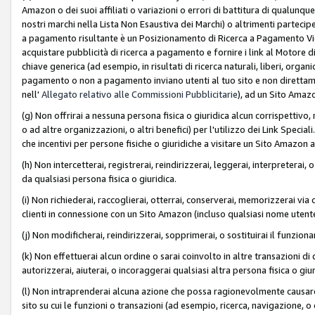
Amazon o dei suoi affiliati o variazioni o errori di battitura di qualunqu
nostri marchi nella Lista Non Esaustiva dei Marchi) o altrimenti partecipe
a pagamento risultante è un Posizionamento di Ricerca a Pagamento Vie
acquistare pubblicità di ricerca a pagamento e fornire i link al Motore di 
chiave generica (ad esempio, in risultati di ricerca naturali, liberi, organ
pagamento o non a pagamento inviano utenti al tuo sito e non direttam
nell'
Allegato relativo alle Commissioni Pubblicitarie
), ad un Sito Amaz
(g) Non offrirai a nessuna persona fisica o giuridica alcun corrispettivo, 
o ad altre organizzazioni, o altri benefici) per l'utilizzo dei Link Spe
che incentivi per persone fisiche o giuridiche a visitare un Sito Amazon a
(h) Non intercetterai, registrerai, reindirizzerai, leggerai, interpreterai
da qualsiasi persona fisica o giuridica.
(i) Non richiederai, raccoglierai, otterrai, conserverai, memorizzerai via 
clienti in connessione con un Sito Amazon (incluso qualsiasi nome utent
(j) Non modificherai, reindirizzerai, sopprimerai, o sostituirai il funzio
(k) Non effettuerai alcun ordine o sarai coinvolto in altre transazioni di
autorizzerai, aiuterai, o incoraggerai qualsiasi altra persona fisica o giu
(l) Non intraprenderai alcuna azione che possa ragionevolmente causare 
sito su cui le funzioni o transazioni (ad esempio, ricerca, navigazione, 