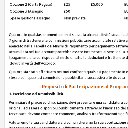
Opzione 2 (Carta Regalo)
£25
£5,000
EU
Opzione 3 (Assegno)
£50
EU
Spese gestione assegno
Non previste
No
Qualora, in qualsiasi momento, non ci sia stata alcuna attività sostanzial
7 giorni di trattenere le commissioni pubblicitarie accumulate relative
elencato nella Tabella dei Minimi di Pagamento per pagamento attrave
accumulata nel tuo account potrebbe essere incamerata ai sensi della leg
I pagamenti a te corrisposti, al netto di tutte le deduzioni e trattenut
dovuti in virtù dell'Accordo.
Qualora sia stato effettuato nei tuoi confronti qualsiasi pagamento in e
stesso con qualsiasi commissione pubblicitaria successiva a te dovuta in
Requisiti di Partecipazione al Program
1. Iscrizione ed Ammissibilità
Per iniziare il processo di iscrizione, devi presentare una candidatura 
originali ed essere disponibili pubblicamente attraverso l'indirizzo del s
terze parti devono contenere commenti, analisi o trasformazioni significat
Valuteremo la tua candidatura e ti comunicheremo la sua accettazione o r
l'inserimento nel Programma di Affiliazione, e tu non potrai aggiungere 