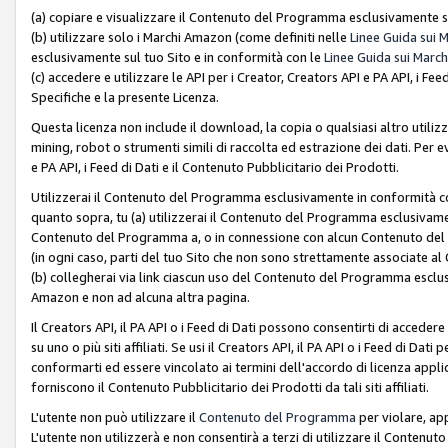
(a) copiare e visualizzare il Contenuto del Programma esclusivamente su
(b) utilizzare solo i Marchi Amazon (come definiti nelle
Linee Guida sui 
esclusivamente sul tuo Sito e in conformità con le
Linee Guida sui March
(c) accedere e utilizzare le API per i Creator, Creators API e PA API, i F
Specifiche e la presente Licenza.
Questa licenza non include il download, la copia o qualsiasi altro utiliz
mining, robot o strumenti simili di raccolta ed estrazione dei dati. Per 
e PA API, i Feed di Dati e il Contenuto Pubblicitario dei Prodotti.
Utilizzerai il Contenuto del Programma esclusivamente in conformità con
quanto sopra, tu (a) utilizzerai il Contenuto del Programma esclusivamen
Contenuto del Programma a, o in connessione con alcun Contenuto del P
(in ogni caso, parti del tuo Sito che non sono strettamente associate a
(b) collegherai via link ciascun uso del Contenuto del Programma esclus
Amazon e non ad alcuna altra pagina.
Il Creators API, il PA API o i Feed di Dati possono consentirti di accedere 
su uno o più siti affiliati. Se usi il Creators API, il PA API o i Feed di Dati
conformarti ed essere vincolato ai termini dell'accordo di licenza applicab
forniscono il Contenuto Pubblicitario dei Prodotti da tali siti affiliati.
L'utente non può utilizzare il
Contenuto del Programma
per violare, app
L'utente non utilizzerà e non consentirà a terzi di utilizzare il Conten