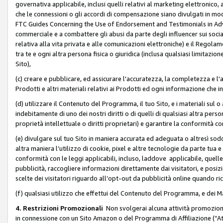
governativa applicabile, inclusi quelli relativi al marketing elettronico, 
che le connessioni o gli accordi di compensazione siano divulgati in mo
FTC Guides Concerning the Use of Endorsement and Testimonials in Adve
commerciale e a combattere gli abusi da parte degli influencer sui soci
relativa alla vita privata e alle comunicazioni elettroniche) e il Rego
tra te e ogni altra persona fisica o giuridica (inclusa qualsiasi limitazion
Sito),
(c) creare e pubblicare, ed assicurare l'accuratezza, la completezza e l'a
Prodotti e altri materiali relativi ai Prodotti ed ogni informazione che in
(d) utilizzare il Contenuto del Programma, il tuo Sito, e i materiali sul 
indebitamente di uno dei nostri diritti o di quelli di qualsiasi altra persona 
proprietà intellettuale o diritti proprietari) e garantire la conformità co
(e) divulgare sul tuo Sito in maniera accurata ed adeguata o altresì soddi
altra maniera l’utilizzo di cookie, pixel e altre tecnologie da parte tua e di
conformità con le leggi applicabili, incluso, laddove applicabile, quelle t
pubblicità, raccogliere informazioni direttamente dai visitatori, e posiz
scelte dei visitatori riguardo all’opt-out da pubblicità online quando ri
(f) qualsiasi utilizzo che effettui del Contenuto del Programma, e dei 
4. Restrizioni Promozionali
Non svolgerai alcuna attività promozionale
in connessione con un Sito Amazon o del Programma di Affiliazione (“At