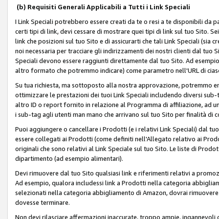
(b) Requisiti Generali Applicabili a Tutti i Link Speciali
I Link Speciali potrebbero essere creati da te o resi a te disponibili da 
certi tipi di link, devi cessare di mostrare quei tipi di link sul tuo Sito. 
link che posizioni sul tuo Sito e di assicurarti che tali Link Speciali (sia
noi necessaria per tracciare gli indirizzamenti dei nostri clienti dal tuo Sit
Speciali devono essere raggiunti direttamente dal tuo Sito. Ad esempio,
altro formato che potremmo indicare) come parametro nell'URL di ciasc
Su tua richiesta, ma sottoposto alla nostra approvazione, potremmo emet
ottimizzare le prestazioni dei tuoi Link Speciali includendo diversi sub-t
altro ID o report fornito in relazione al Programma di affiliazione, ad
i sub-tag agli utenti man mano che arrivano sul tuo Sito per finalità di 
Puoi aggiungere o cancellare i Prodotti (e i relativi Link Speciali) dal 
essere collegati ai Prodotti (come definiti nell'Allegato relativo ai Prodo
originali che sono relativi al Link Speciale sul tuo Sito. Le liste di Prod
dipartimento (ad esempio alimentari).
Devi rimuovere dal tuo Sito qualsiasi link e riferimenti relativi a prom
Ad esempio, qualora includessi link a Prodotti nella categoria abbigli
selezionati nella categoria abbigliamento di Amazon, dovrai rimuover
dovesse terminare.
Non devi rilasciare affermazioni inaccurate, troppo ampie, ingannevoli 