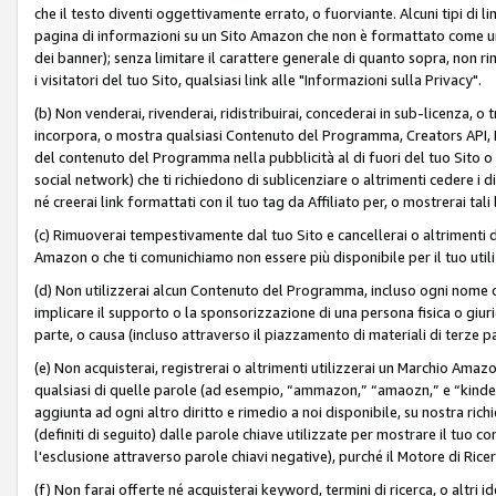
che il testo diventi oggettivamente errato, o fuorviante. Alcuni tipi d
pagina di informazioni su un Sito Amazon che non è formattato come un L
dei banner); senza limitare il carattere generale di quanto sopra, non rimu
i visitatori del tuo Sito, qualsiasi link alle "Informazioni sulla Privacy".
(b) Non venderai, rivenderai, ridistribuirai, concederai in sub-licenza, 
incorpora, o mostra qualsiasi Contenuto del Programma, Creators API, PA A
del contenuto del Programma nella pubblicità al di fuori del tuo Sito o su 
social network) che ti richiedono di sublicenziare o altrimenti cedere i 
né creerai link formattati con il tuo tag da Affiliato per, o mostrerai tali 
(c) Rimuoverai tempestivamente dal tuo Sito e cancellerai o altrimenti
Amazon o che ti comunichiamo non essere più disponibile per il tuo util
(d) Non utilizzerai alcun Contenuto del Programma, incluso ogni nome 
implicare il supporto o la sponsorizzazione di una persona fisica o giur
parte, o causa (incluso attraverso il piazzamento di materiali di terze
(e) Non acquisterai, registrerai o altrimenti utilizzerai un Marchio Amaz
qualsiasi di quelle parole (ad esempio, “ammazon,” “amaozn,” e “kindel,”)
aggiunta ad ogni altro diritto e rimedio a noi disponibile, su nostra rich
(definiti di seguito) dalle parole chiave utilizzate per mostrare il tuo co
l'esclusione attraverso parole chiavi negative), purché il Motore di Ricer
(f) Non farai offerte né acquisterai keyword, termini di ricerca, o altri 