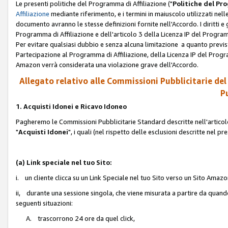
Le presenti politiche del Programma di Affiliazione ("
Politiche del P
Affiliazione
mediante riferimento, e i termini in maiuscolo utilizzati ne
documento avranno le stesse definizioni fornite nell'Accordo. I diritti e gl
Programma di Affiliazione e dell'articolo 3 della Licenza IP del Progra
Per evitare qualsiasi dubbio e senza alcuna limitazione a quanto previsto 
Partecipazione al Programma di Affiliazione, della Licenza IP del Progra
Amazon verrà considerata una violazione grave dell'Accordo.
Allegato relativo alle Commissioni Pubblicitarie del
Pu
1. Acquisti Idonei e Ricavo Idoneo
Pagheremo le Commissioni Pubblicitarie Standard descritte nell'articolo
"
Acquisti Idonei
", i quali (nel rispetto delle esclusioni descritte nel 
(a) Link speciale nel tuo Sito:
i. un cliente clicca su un Link Speciale nel tuo Sito verso un Sito Amazo
ii, durante una sessione singola, che viene misurata a partire da quando u
seguenti situazioni:
A. trascorrono 24 ore da quel click,