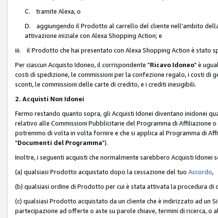
C. tramite Alexa, o
D. aggiungendo il Prodotto al carrello del cliente nell'ambito dell
attivazione iniziale con Alexa Shopping Action; e
iii. il Prodotto che hai presentato con Alexa Shopping Action è stato spe
Per ciascun Acquisto Idoneo, il corrispondente "
Ricavo Idoneo
" è ugua
costi di spedizione, le commissioni per la confezione regalo, i costi di gest
sconti, le commissioni delle carte di credito, e i crediti inesigibili.
2. Acquisti Non Idonei
Fermo restando quanto sopra, gli Acquisti Idonei diventano inidonei qu
relativo alle Commissioni Pubblicitarie del Programma di Affiliazione o di
potremmo di volta in volta fornire e che si applica al Programma di Affil
"
Documenti del Programma
").
Inoltre, i seguenti acquisti che normalmente sarebbero Acquisti Idonei 
(a) qualsiasi Prodotto acquistato dopo la cessazione del tuo
Accordo
,
(b) qualsiasi ordine di Prodotto per cui è stata attivata la procedura di
(c) qualsiasi Prodotto acquistato da un cliente che è indirizzato ad un 
partecipazione ad offerte o aste su parole chiave, termini di ricerca, o a