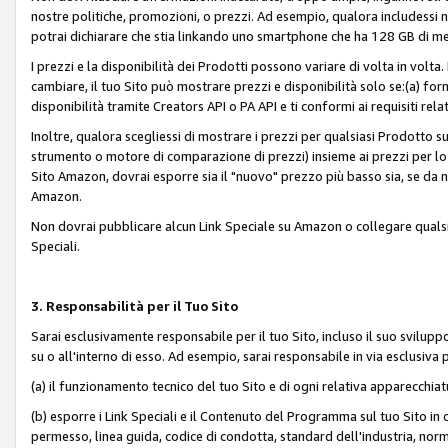
nostre politiche, promozioni, o prezzi. Ad esempio, qualora includessi
potrai dichiarare che stia linkando uno smartphone che ha 128 GB di m
I prezzi e la disponibilità dei Prodotti possono variare di volta in volta
cambiare, il tuo Sito può mostrare prezzi e disponibilità solo se:(a) fornia
disponibilità tramite Creators API o PA API e ti conformi ai requisiti rela
Inoltre, qualora scegliessi di mostrare i prezzi per qualsiasi Prodotto su
strumento o motore di comparazione di prezzi) insieme ai prezzi per lo s
Sito Amazon, dovrai esporre sia il "nuovo" prezzo più basso sia, se da noi
Amazon.
Non dovrai pubblicare alcun Link Speciale su Amazon o collegare qualsia
Speciali.
3. Responsabilità per il Tuo Sito
Sarai esclusivamente responsabile per il tuo Sito, incluso il suo svilu
su o all'interno di esso. Ad esempio, sarai responsabile in via esclusiva 
(a) il funzionamento tecnico del tuo Sito e di ogni relativa apparecchia
(b) esporre i Link Speciali e il Contenuto del Programma sul tuo Sito in 
permesso, linea guida, codice di condotta, standard dell'industria, norme