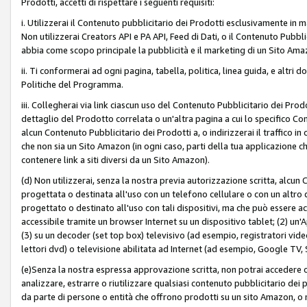
Prodotti, accetti di rispettare i seguenti requisiti:
i. Utilizzerai il Contenuto pubblicitario dei Prodotti esclusivamente in m
Non utilizzerai Creators API e PA API, Feed di Dati, o il Contenuto Pubbli
abbia come scopo principale la pubblicità e il marketing di un Sito Amaz
ii. Ti conformerai ad ogni pagina, tabella, politica, linea guida, e altri d
Politiche del Programma.
iii. Collegherai via link ciascun uso del Contenuto Pubblicitario dei Pr
dettaglio del Prodotto correlata o un'altra pagina a cui lo specifico Con
alcun Contenuto Pubblicitario dei Prodotti a, o indirizzerai il traffico i
che non sia un Sito Amazon (in ogni caso, parti della tua applicazione
contenere link a siti diversi da un Sito Amazon).
(d) Non utilizzerai, senza la nostra previa autorizzazione scritta, alcun
progettata o destinata all'uso con un telefono cellulare o con un altro d
progettato o destinato all'uso con tali dispositivi, ma che può essere acc
accessibile tramite un browser Internet su un dispositivo tablet; (2) u
(3) su un decoder (set top box) televisivo (ad esempio, registratori video d
lettori dvd) o televisione abilitata ad Internet (ad esempio, Google TV,
(e)Senza la nostra espressa approvazione scritta, non potrai accedere o u
analizzare, estrarre o riutilizzare qualsiasi contenuto pubblicitario dei
da parte di persone o entità che offrono prodotti su un sito Amazon, o