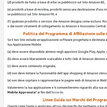
(d) prodotti da fumo a base di erbe se pubblicizzi sul Sito Amazon BE,
(e) prodotti a base di nicotina, prodotti senza una destinazione d'uso m
se pubblicizzi sul Sito Amazon FR, e
(f) qualsiasi prodotto o servizio che Amazon designa come escluso. Rice
o dai nostri strumenti di collegamento su Amazon e Associates Central.
Politica del Programma di Affiliazione sulle A
Se il tuo Sito include un'applicazione software progettata e destinata all'u
tua Applicazione Mobile:
(a) deve essere disponibile almeno negli appstore Google Play, Apple
(b) deve essere liberamente scaricabile e tutti i link di Amazon devono 
(c) deve avere contenuto originale,
(d) non deve imitare la funzionalità dell'app shopping di Amazon stess
(e) non deve ospitare o rappresentare le pagine web di Amazon in We
Valuteremo la tua applicazione e ti comunicheremo riguardo alla sua acc
Mobile Approvata
" ai fini dell'
Accordo
.
Linee Guida sui Marchi del Program
Queste Linee Guida si applicano all'uso dei marchi che mettiamo a tua