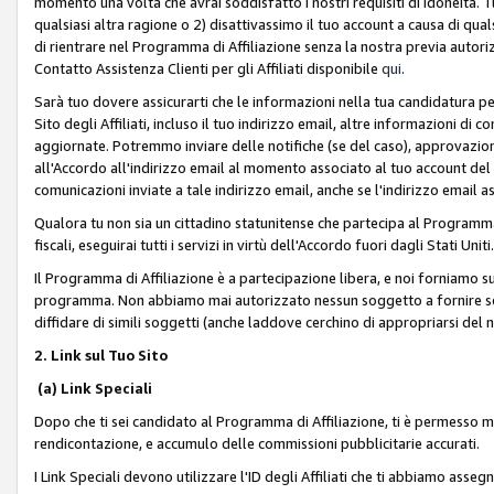
momento una volta che avrai soddisfatto i nostri requisiti di idoneità. 
qualsiasi altra ragione o 2) disattivassimo il tuo account a causa di qua
di rientrare nel Programma di Affiliazione senza la nostra previa autor
Contatto Assistenza Clienti per gli Affiliati disponibile
qui
.
Sarà tuo dovere assicurarti che le informazioni nella tua candidatura pe
Sito degli Affiliati, incluso il tuo indirizzo email, altre informazioni di
aggiornate. Potremmo inviare delle notifiche (se del caso), approvazioni
all'Accordo all'indirizzo email al momento associato al tuo account del
comunicazioni inviate a tale indirizzo email, anche se l'indirizzo email 
Qualora tu non sia un cittadino statunitense che partecipa al Programma
fiscali, eseguirai tutti i servizi in virtù dell'Accordo fuori dagli Stati Uniti
Il Programma di Affiliazione è a partecipazione libera, e noi forniamo sul S
programma. Non abbiamo mai autorizzato nessun soggetto a fornire servi
diffidare di simili soggetti (anche laddove cerchino di appropriarsi del
2. Link sul Tuo Sito
(a) Link Speciali
Dopo che ti sei candidato al Programma di Affiliazione, ti è permesso mos
rendicontazione, e accumulo delle commissioni pubblicitarie accurati.
I Link Speciali devono utilizzare l'ID degli Affiliati che ti abbiamo asseg