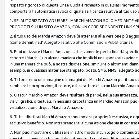
rispetto rigoroso di queste Linee Guida è richiesto in qualsiasi momento
comporterà l'automatica revoca di qualsiasi licenza relativa al tuo us
1. SEI AUTORIZZATO AD USARE I MARCHI AMAZON SOLO MEDIANTE VISU
PRODOTTI SU UN SITO AMAZON, CON UN CORRISPONDENTE LINK SPE
2. Il tuo uso dei Marchi Amazon deve (i) attenersi alla versione più agg
(come definiti nell'
Allegato relativo alle Commissioni Pubblicitarie
).
3. Puoi utilizzare i Marchi Amazon esclusivamente per la finalità speci
esporre i Marchi (i) in alcuna maniera che implichi una sponsorizzazione o 
in una maniera che può, a nostra discrezione, sminuire o altrimenti dann
esempio, in qualsiasi materiale stampato, posta, SMS, MMS, allegato ad 
4. Ti forniremo un'immagine o immagini dei Marchi Amazon per il tuo ut
cambiare le proporzioni, il colore, o il carattere di alcun Marchio Am
5. Ciascun Marchio Amazon deve risultare di per sé, nella sua interezza
visivi, grafici, o testuali. In nessuna circostanza un Marchio Amazon può
visualizzazione di quel Marchio Amazon.
6. Tutti i diritti sui Marchi Amazon sono nostra proprietà esclusiva, e
esclusivo beneficio. Non intraprenderai alcuna azione che sia in contrasto 
7. Non puoi mostrare o utilizzare in altro modo alcun logo o contenuti cr
speciale, a meno che tu non abbia ottenuto da quel venditore o fornitore