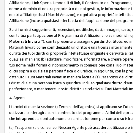
Affiliazione, i Link Speciali, modelli di link, il Contenuto del Programma,
nome a dominio di nostra proprietà o da noi gestito, le informazioni e i ma
nostri affiliati (inclusi i Marchi Amazon), e ogni altra proprietà intell
Affiliazione (inclusa qualsiasi interfaccia dell'applicazione del programm
Se ci fornisci suggerimenti, recensioni, modifiche, dati, immagini, test
con la tua partecipazione al Programma di Affiliazione, o se modifichi 
Materiali Inviati
”), con la presente ci assegni ogni diritto, titolo, ed i
Materiali Inviati come confidenziali) un diritto e una licenza interament
durata dei tuoi diritti di proprietà intellettuale originale e derivata a: (a)
qualsiasi maniera; (b) adattare, modificare, riformattare, e creare opere de
tuo nome nella forma di riconoscimento in connessione con i Tuoi Materiali
di cui sopra a qualsiasi persona fisica o giuridica. In aggiunta, con la pre
ottenuto i Tuoi Materiali Inviati in maniera lecita e (z) l'esercizio dei diri
i diritti di alcuna persona fisica o giuridica, incluso qualsiasi diritto d
perfezionare, o mantenere i nostri diritti su e relativi ai Tuoi Materiali In
4. Agenti
I termini di questa sezione («Termini dell'agente») si applicano se l'uten
utilizzare o interagire con il contenuto del programma. Ai fini delle pre
che intraprende azioni autonome o semi-autonome per conto o su istruzi
(a) Trasparenza e consenso. Nessun Agente può accedere, utilizzare o 