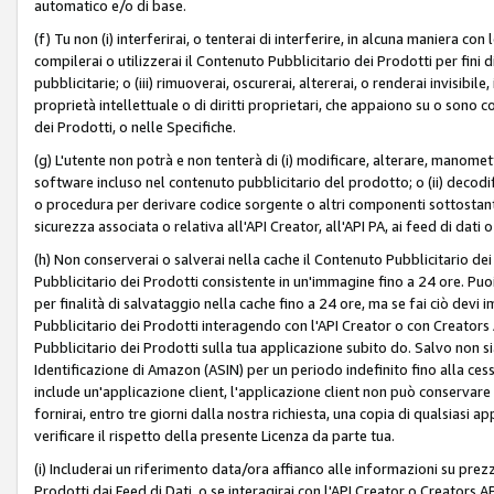
automatico e/o di base.
(f) Tu non (i) interferirai, o tenterai di interferire, in alcuna maniera co
compilerai o utilizzerai il Contenuto Pubblicitario dei Prodotti per fini di
pubblicitarie; o (iii) rimuoverai, oscurerai, altererai, o renderai invisibile, 
proprietà intellettuale o di diritti proprietari, che appaiono su o sono c
dei Prodotti, o nelle Specifiche.
(g) L'utente non potrà e non tenterà di (i) modificare, alterare, manomet
software incluso nel contenuto pubblicitario del prodotto; o (ii) decod
o procedura per derivare codice sorgente o altri componenti sottostan
sicurezza associata o relativa all'API Creator, all'API PA, ai feed di dati 
(h) Non conserverai o salverai nella cache il Contenuto Pubblicitario de
Pubblicitario dei Prodotti consistente in un'immagine fino a 24 ore. Puo
per finalità di salvataggio nella cache fino a 24 ore, ma se fai ciò d
Pubblicitario dei Prodotti interagendo con l'API Creator o con Creator
Pubblicitario dei Prodotti sulla tua applicazione subito do. Salvo non
Identificazione di Amazon (ASIN) per un periodo indefinito fino alla ce
include un'applicazione client, l'applicazione client non può conservare 
fornirai, entro tre giorni dalla nostra richiesta, una copia di qualsiasi ap
verificare il rispetto della presente Licenza da parte tua.
(i) Includerai un riferimento data/ora affianco alle informazioni su prezz
Prodotti dai Feed di Dati, o se interagirai con l'API Creator o Creators 