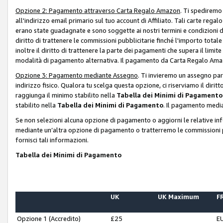
Opzione 2: Pagamento attraverso Carta Regalo Amazon
. Ti spediremo
all'indirizzo email primario sul tuo account di Affiliato. Tali carte rega
erano state guadagnate e sono soggette ai nostri termini e condizioni de
diritto di trattenere le commissioni pubblicitarie finché l'importo tota
inoltre il diritto di trattenere la parte dei pagamenti che supera il lim
modalità di pagamento alternativa. Il pagamento da Carta Regalo Amazo
Opzione 3: Pagamento mediante Assegno
. Ti invieremo un assegno par
indirizzo fisico. Qualora tu scelga questa opzione, ci riserviamo il diri
raggiunga il minimo stabilito nella
Tabella dei Minimi di Pagamento
stabilito nella
Tabella dei Minimi di Pagamento
. Il pagamento media
Se non selezioni alcuna opzione di pagamento o aggiorni le relative in
mediante un’altra opzione di pagamento o tratterremo le commissioni p
fornisci tali informazioni.
Tabella dei Minimi di Pagamento
UK
UK Maximum
FR
Opzione 1 (Accredito)
£25
E