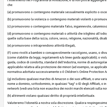
che:
(a) promuovono o contengono materiale sessualmente esplicito o osc
(b) promuovono la violenza o contengono materiali violenti o promuov
(c) promuovono o contengono materiale falso, ingannevole, calunnioso
(d) promuovono o contengono materiali o attività che istighino all'odio, m
quelle sulla base della razza, colore, sesso, religione, nazionalità, disa
(e) promuovono o intraprendono attività illegali,
(f) sono rivolti a bambini o consapevolmente raccolgono, usano, o divulg
(come stabilite da leggi, regolamenti e/o linee guida applicabili); o vi
guida, codice di condotta, standard dell'industria, norme di autoregolame
applicabile relativa alla protezione dei minori (ad esempio, se applicabi
normativa adottata successivamente o il Children’s Online Protection Ac
(g) includono qualsiasi marchio di Amazon o dei suoi affiliati, o una varia
nome a dominio, sottodominio, in qualsiasi "tag" o ID degli Affiliati, o in
network (vedi una lista non esaustiva dei nostri marchi elencati sulla no
(h) altrimenti violano qualsiasi diritto di proprietà intellettuale.
Valuteremo l'idoneità a nostra sola discrezione. Qualora respingessimo l