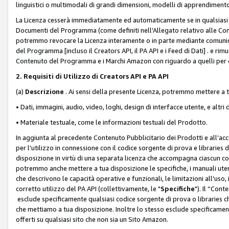
linguistici o multimodali di grandi dimensioni, modelli di apprendiment
La Licenza cesserà immediatamente ed automaticamente se in qualsiasi
Documenti del Programma (come definiti nell'Allegato relativo alle Comm
potremmo revocare la Licenza interamente o in parte mediante comunicaz
del Programma [incluso il Creators API, il PA API e i Feed di Dati] . e r
Contenuto del Programma e i Marchi Amazon con riguardo a quelli per cu
2. Requisiti di Utilizzo di Creators API e PA API
(a)
Descrizione
. Ai sensi della presente Licenza, potremmo mettere a
• Dati, immagini, audio, video, loghi, design di interfacce utente, e altri 
• Materiale testuale, come le informazioni testuali del Prodotto.
In aggiunta al precedente Contenuto Pubblicitario dei Prodotti e all’ac
per l'utilizzo in connessione con il codice sorgente di prova e libraries 
disposizione in virtù di una separata licenza che accompagna ciascun cod
potremmo anche mettere a tua disposizione le specifiche, i manuali utent
che descrivono le capacità operative e funzionali, le limitazioni all'uso, i 
corretto utilizzo del PA API (collettivamente, le "
Specifiche
"). Il “Con
esclude specificamente qualsiasi codice sorgente di prova o libraries ch
che mettiamo a tua disposizione. Inoltre lo stesso esclude specificament
offerti su qualsiasi sito che non sia un Sito Amazon.