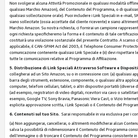
Non svolgerai alcuna Attività Promozionale in qualsiasi modalità offline, a
qualsiasi Marchio Amazon), del Contenuto del Programma, o di qualsiasi
qualsiasi sollecitazione orale). Puoi includere i Link Speciali in e-mail, 
siano sollecitate (ossia accettate dal cliente ricevente) e siano altriment
Marchio Amazon. Su nostra richiesta, ci fornirai un campione rappresentati
ogni richiesta specificheremo la forma e il contenuto di tale certificazi
costituirà una violazione sostanziale del presente Contratto. A scanso di 
applicabile, il CAN-SPAM Act del 2003, il Telephone Consumer Protection 
comunicazione contenente qualsiasi Link Speciale e (ii) devi rispettare l
tutte le comunicazioni relative al Programma di Affiliazione.
5. Distribuzione di Link Speciali Attraverso Software e Disposit
collegherai ad un Sito Amazon, su o in connessione con: (a) qualsiasi a
barra degli strumenti, estensione, componente, o qualsiasi altra applicazi
computer, telefoni cellulari, tablet, o altri dispositivi portatili (divers
(ad esempio, registratori di video digitali, ricevitori via cavo o satellitar
esempio, Google TV, Sony Bravia, Panasonic Viera Cast, o Vizio Internet 
esplicita approvazione scritta, i Link Speciali o il Contenuto del Pro
6. Contenuti sul tuo Sito.
Sarai responsabile in via esclusiva per i con
(a) Non aggiungerai, cancellerai, o altrimenti modificherai alcun Conte
salva la possibilità di ridimensionare il Contenuto del Programma consi
dell'immagine o di troncare il Contenuto del Programma consistente in un