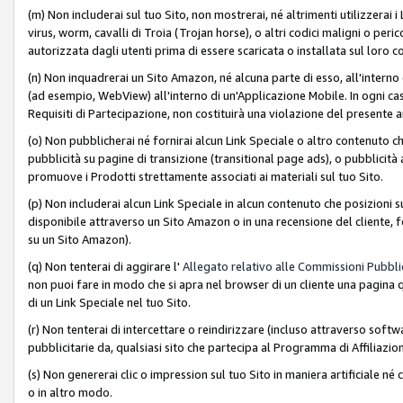
(m) Non includerai sul tuo Sito, non mostrerai, né altrimenti utilizzera
virus, worm, cavalli di Troia (Trojan horse), o altri codici maligni o p
autorizzata dagli utenti prima di essere scaricata o installata sul loro co
(n) Non inquadrerai un Sito Amazon, né alcuna parte di esso, all'interno
(ad esempio, WebView) all'interno di un'Applicazione Mobile. In ogni cas
Requisiti di Partecipazione, non costituirà una violazione del presente a
(o) Non pubblicherai né fornirai alcun Link Speciale o altro contenuto
pubblicità su pagine di transizione (transitional page ads), o pubblicità 
promuove i Prodotti strettamente associati ai materiali sul tuo Sito.
(p) Non includerai alcun Link Speciale in alcun contenuto che posizioni 
disponibile attraverso un Sito Amazon o in una recensione del cliente, fo
su un Sito Amazon).
(q) Non tenterai di aggirare l'
Allegato relativo alle Commissioni Pubblic
non puoi fare in modo che si apra nel browser di un cliente una pagina qu
di un Link Speciale nel tuo Sito.
(r) Non tenterai di intercettare o reindirizzare (incluso attraverso softwa
pubblicitarie da, qualsiasi sito che partecipa al Programma di Affiliazio
(s) Non genererai clic o impression sul tuo Sito in maniera artificiale 
o in altro modo.