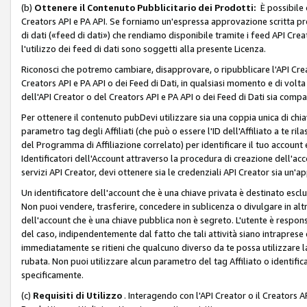
(b)
Ottenere il Contenuto Pubblicitario dei Prodotti:
È possibile 
Creators API e PA API. Se forniamo un'espressa approvazione scritta pre
di dati («feed di dati») che rendiamo disponibile tramite i feed API Creat
l'utilizzo dei feed di dati sono soggetti alla presente Licenza.
Riconosci che potremo cambiare, disapprovare, o ripubblicare l'API Creato
Creators API e PA API o dei Feed di Dati, in qualsiasi momento e di volta i
dell'API Creator o del Creators API e PA API o dei Feed di Dati sia compati
Per ottenere il contenuto pubDevi utilizzare sia una coppia unica di chiav
parametro tag degli Affiliati (che può o essere l'ID dell'Affiliato a te r
del Programma di Affiliazione correlato) per identificare il tuo account e
Identificatori dell'Account attraverso la procedura di creazione dell'acc
servizi API Creator, devi ottenere sia le credenziali API Creator sia un'a
Un identificatore dell'account che è una chiave privata è destinato esc
Non puoi vendere, trasferire, concedere in sublicenza o divulgare in alt
dell'account che è una chiave pubblica non è segreto. L'utente è responsabi
del caso, indipendentemente dal fatto che tali attività siano intraprese 
immediatamente se ritieni che qualcuno diverso da te possa utilizzare la 
rubata. Non puoi utilizzare alcun parametro del tag Affiliato o identif
specificamente.
(c)
Requisiti di Utilizzo
. Interagendo con l'API Creator o il Creators A