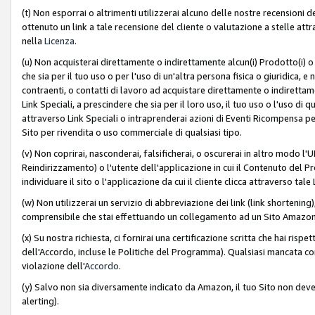
(t) Non esporrai o altrimenti utilizzerai alcuno delle nostre recensioni de
ottenuto un link a tale recensione del cliente o valutazione a stelle attra
nella
Licenza
.
(u) Non acquisterai direttamente o indirettamente alcun(i) Prodotto(i) o
che sia per il tuo uso o per l'uso di un'altra persona fisica o giuridica, e
contraenti, o contatti di lavoro ad acquistare direttamente o indirett
Link Speciali, a prescindere che sia per il loro uso, il tuo uso o l'uso di 
attraverso Link Speciali o intraprenderai azioni di Eventi Ricompensa per
Sito per rivendita o uso commerciale di qualsiasi tipo.
(v) Non coprirai, nasconderai, falsificherai, o oscurerai in altro modo l'U
Reindirizzamento) o l'utente dell'applicazione in cui il Contenuto del
individuare il sito o l'applicazione da cui il cliente clicca attraverso ta
(w) Non utilizzerai un servizio di abbreviazione dei link (link shortening
comprensibile che stai effettuando un collegamento ad un Sito Amazo
(x) Su nostra richiesta, ci fornirai una certificazione scritta che hai r
dell'Accordo, incluse le Politiche del Programma). Qualsiasi mancata co
violazione dell'
Accordo
.
(y) Salvo non sia diversamente indicato da Amazon, il tuo Sito non deve 
alerting).