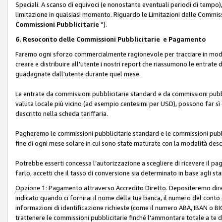
Speciali. A scanso di equivoci (e nonostante eventuali periodi di tempo), 
limitazione in qualsiasi momento. Riguardo le Limitazioni delle Commissi
Commissioni Pubblicitarie
”).
6. Resoconto delle Commissioni Pubblicitarie e Pagamento
Faremo ogni sforzo commercialmente ragionevole per tracciare in modo a
creare e distribuire all'utente i nostri report che riassumono le entrate
guadagnate dall'utente durante quel mese.
Le entrate da commissioni pubblicitarie standard e da commissioni pubbl
valuta locale più vicino (ad esempio centesimi per USD), possono far sì 
descritto nella scheda tariffaria.
Pagheremo le commissioni pubblicitarie standard e le commissioni pubbli
fine di ogni mese solare in cui sono state maturate con la modalità descr
Potrebbe esserti concessa l’autorizzazione a scegliere di ricevere il pa
farlo, accetti che il tasso di conversione sia determinato in base agli s
Opzione 1: Pagamento attraverso Accredito Diretto
. Depositeremo dir
indicato quando ci fornirai il nome della tua banca, il numero del conto
informazioni di identificazione richieste (come il numero ABA, IBAN o BIC,
trattenere le commissioni pubblicitarie finché l'ammontare totale a te 