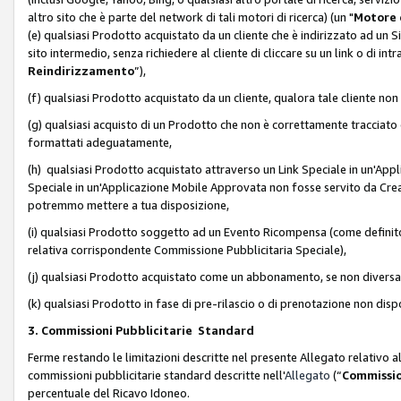
altro sito che è parte del network di tali motori di ricerca) (un "
Motore 
(e) qualsiasi Prodotto acquistato da un cliente che è indirizzato ad un 
sito intermedio, senza richiedere al cliente di cliccare su un link o di in
Reindirizzamento
”),
(f) qualsiasi Prodotto acquistato da un cliente, qualora tale cliente non
(g) qualsiasi acquisto di un Prodotto che non è correttamente tracciat
formattati adeguatamente,
(h) qualsiasi Prodotto acquistato attraverso un Link Speciale in un'App
Speciale in un'Applicazione Mobile Approvata non fosse servito da Creator
potremmo mettere a tua disposizione,
(i) qualsiasi Prodotto soggetto ad un Evento Ricompensa (come definito a
relativa corrispondente Commissione Pubblicitaria Speciale),
(j) qualsiasi Prodotto acquistato come un abbonamento, se non divers
(k) qualsiasi Prodotto in fase di pre-rilascio o di prenotazione non disp
3. Commissioni Pubblicitarie Standard
Ferme restando le limitazioni descritte nel presente Allegato relativo a
commissioni pubblicitarie standard descritte nell'
Allegato
(“
Commissio
percentuale del Ricavo Idoneo.