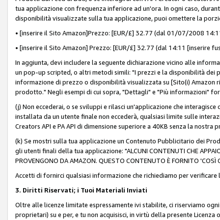
tua applicazione con frequenza inferiore ad un'ora. In ogni caso, durante
disponibilità visualizzate sulla tua applicazione, puoi omettere la porz
• [inserire il Sito Amazon]Prezzo: [EUR/£] 32.77 (dal 01/07/2008 14:11 
• [inserire il Sito Amazon] Prezzo: [EUR/£] 32.77 (dal 14:11 [inserire fu
In aggiunta, devi includere la seguente dichiarazione vicino alle informa
un pop-up scripted, o altri metodi simili: "I prezzi e la disponibilità de
informazione di prezzo o disponibilità visualizzata su [Sito(i) Amazon ri
prodotto." Negli esempi di cui sopra, "Dettagli" e "Più informazioni" fo
(j) Non eccederai, o se sviluppi e rilasci un'applicazione che interagisce
installata da un utente finale non eccederà, qualsiasi limite sulle interazi
Creators API e PA API di dimensione superiore a 40KB senza la nostra p
(k) Se mostri sulla tua applicazione un Contenuto Pubblicitario dei Prodo
gli utenti finali della tua applicazione: "ALCUNI CONTENUTI CHE AP
PROVENGONO DA AMAZON. QUESTO CONTENUTO È FORNITO 'COSÌ CO
Accetti di fornirci qualsiasi informazione che richiediamo per verificare
3. Diritti Riservati; i Tuoi Materiali Inviati
Oltre alle licenze limitate espressamente ivi stabilite, ci riserviamo ogni dir
proprietari) su e per, e tu non acquisisci, in virtù della presente Licenza