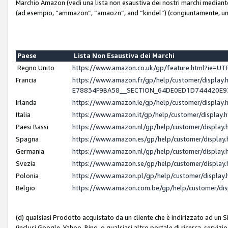
Marchio Amazon (vedi una lista non esaustiva dei nostri marchi mediante i 
(ad esempio, “ammazon”, “amaozn”, and “kindel”) (congiuntamente, un
Paese
Lista Non Esaustiva dei Marchi
Regno Unito
https://www.amazon.co.uk/gp/feature.html?ie=
Francia
https://www.amazon.fr/gp/help/customer/displ
E78834F9BA58__SECTION_64DE0ED1D744420E
Irlanda
https://www.amazon.ie/gp/help/customer/displ
Italia
https://www.amazon.it/gp/help/customer/displa
Paesi Bassi
https://www.amazon.nl/gp/help/customer/displa
Spagna
https://www.amazon.es/gp/help/customer/displa
Germania
https://www.amazon.nl/gp/help/customer/displa
Svezia
https://www.amazon.se/gp/help/customer/displa
Polonia
https://www.amazon.pl/gp/help/customer/displa
Belgio
https://www.amazon.com.be/gp/help/customer/d
(d) qualsiasi Prodotto acquistato da un cliente che è indirizzato ad un 
(inclusi Google, Yahoo, Bing, o qualsiasi altro portale di ricerca, servizio