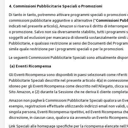
4. Commissioni Pubblicitarie Speciali o Promozioni
Di tanto in tanto, potremmo attivare programmi speciali o promozioni ch
commissioni pubblicitarie aggiuntive o alternative (“
Commissioni Pubbl
indicati nel presente articolo), Amazon si riserva il diritto di interrom
o promozione. Salvo non sia diversamente stabilito, tutti i programmi s
soggetti ad esclusioni per mancanza di idoneità sostanzialmente simili a
Pubblicitarie, e qualsiasi restrizione ai sensi dei Documenti del Progr
simile quale restrizione per i programmi speciali o per le promozioni.
Le seguenti Commissioni Pubblicitarie Speciali sono attualmente disponi
(a) Eventi Ricompensa
Gli Eventi Ricompensa sono disponibili in paesi selezionati come riferiti 
Pubblicitarie Speciali descritte nel presente articolo 4(a) in connessione 
idoneo per gli Eventi Ricompensa come descritto nell'Allegato, clicca 
Sito Amazon, e (2) durante la Sessione che ne deriva il cliente completa
Amazon non pagherà Commissioni Pubblicitarie Speciali qualora un Event
esempio, registrazioni effettuate utilizzando indirizzi email non validi
singola persona, Eventi Ricompensa ripetitivi, ed Eventi Ricompensa che
discrezione, in ciascun caso, qualora sia avvenuto un Evento Ricompensa
Link Speciali alle homepage specifiche per la ricompensa elencate nel