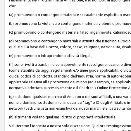
che:
(a) promuovono o contengono materiale sessualmente esplicito o osc
(b) promuovono la violenza o contengono materiali violenti o promuov
(c) promuovono o contengono materiale falso, ingannevole, calunnioso
(d) promuovono o contengono materiali o attività che istighino all'odio, m
quelle sulla base della razza, colore, sesso, religione, nazionalità, disa
(e) promuovono o intraprendono attività illegali,
(f) sono rivolti a bambini o consapevolmente raccolgono, usano, o divulg
(come stabilite da leggi, regolamenti e/o linee guida applicabili); o vi
guida, codice di condotta, standard dell'industria, norme di autoregolame
applicabile relativa alla protezione dei minori (ad esempio, se applicabi
normativa adottata successivamente o il Children’s Online Protection Ac
(g) includono qualsiasi marchio di Amazon o dei suoi affiliati, o una varia
nome a dominio, sottodominio, in qualsiasi "tag" o ID degli Affiliati, o in
network (vedi una lista non esaustiva dei nostri marchi elencati sulla no
(h) altrimenti violano qualsiasi diritto di proprietà intellettuale.
Valuteremo l'idoneità a nostra sola discrezione. Qualora respingessimo l