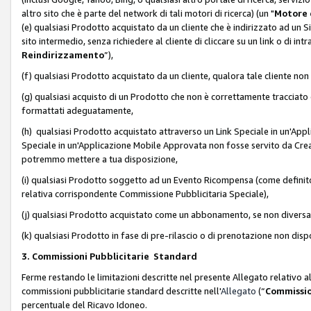
altro sito che è parte del network di tali motori di ricerca) (un "
Motore 
(e) qualsiasi Prodotto acquistato da un cliente che è indirizzato ad un 
sito intermedio, senza richiedere al cliente di cliccare su un link o di in
Reindirizzamento
”),
(f) qualsiasi Prodotto acquistato da un cliente, qualora tale cliente non
(g) qualsiasi acquisto di un Prodotto che non è correttamente tracciat
formattati adeguatamente,
(h) qualsiasi Prodotto acquistato attraverso un Link Speciale in un'App
Speciale in un'Applicazione Mobile Approvata non fosse servito da Creator
potremmo mettere a tua disposizione,
(i) qualsiasi Prodotto soggetto ad un Evento Ricompensa (come definito a
relativa corrispondente Commissione Pubblicitaria Speciale),
(j) qualsiasi Prodotto acquistato come un abbonamento, se non divers
(k) qualsiasi Prodotto in fase di pre-rilascio o di prenotazione non disp
3. Commissioni Pubblicitarie Standard
Ferme restando le limitazioni descritte nel presente Allegato relativo a
commissioni pubblicitarie standard descritte nell'
Allegato
(“
Commissio
percentuale del Ricavo Idoneo.