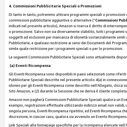
4. Commissioni Pubblicitarie Speciali o Promozioni
Di tanto in tanto, potremmo attivare programmi speciali o promozioni ch
commissioni pubblicitarie aggiuntive o alternative (“
Commissioni Pubbl
indicati nel presente articolo), Amazon si riserva il diritto di interrom
o promozione. Salvo non sia diversamente stabilito, tutti i programmi s
soggetti ad esclusioni per mancanza di idoneità sostanzialmente simili a
Pubblicitarie, e qualsiasi restrizione ai sensi dei Documenti del Progr
simile quale restrizione per i programmi speciali o per le promozioni.
Le seguenti Commissioni Pubblicitarie Speciali sono attualmente disponi
(a) Eventi Ricompensa
Gli Eventi Ricompensa sono disponibili in paesi selezionati come riferiti 
Pubblicitarie Speciali descritte nel presente articolo 4(a) in connessione 
idoneo per gli Eventi Ricompensa come descritto nell'Allegato, clicca 
Sito Amazon, e (2) durante la Sessione che ne deriva il cliente completa
Amazon non pagherà Commissioni Pubblicitarie Speciali qualora un Event
esempio, registrazioni effettuate utilizzando indirizzi email non validi
singola persona, Eventi Ricompensa ripetitivi, ed Eventi Ricompensa che
discrezione, in ciascun caso, qualora sia avvenuto un Evento Ricompensa
Link Speciali alle homepage specifiche per la ricompensa elencate nel