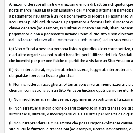
Amazon o dei suoi affiliati o variazioni o errori di battitura di qualunqu
nostri marchi nella Lista Non Esaustiva dei Marchi) o altrimenti partecipe
a pagamento risultante è un Posizionamento di Ricerca a Pagamento Vie
acquistare pubblicità di ricerca a pagamento e fornire i link al Motore di 
chiave generica (ad esempio, in risultati di ricerca naturali, liberi, organ
pagamento o non a pagamento inviano utenti al tuo sito e non direttam
nell'
Allegato relativo alle Commissioni Pubblicitarie
), ad un Sito Amaz
(g) Non offrirai a nessuna persona fisica o giuridica alcun corrispettivo, 
o ad altre organizzazioni, o altri benefici) per l'utilizzo dei Link Spe
che incentivi per persone fisiche o giuridiche a visitare un Sito Amazon a
(h) Non intercetterai, registrerai, reindirizzerai, leggerai, interpreterai
da qualsiasi persona fisica o giuridica.
(i) Non richiederai, raccoglierai, otterrai, conserverai, memorizzerai via 
clienti in connessione con un Sito Amazon (incluso qualsiasi nome utent
(j) Non modificherai, reindirizzerai, sopprimerai, o sostituirai il funzio
(k) Non effettuerai alcun ordine o sarai coinvolto in altre transazioni di
autorizzerai, aiuterai, o incoraggerai qualsiasi altra persona fisica o giu
(l) Non intraprenderai alcuna azione che possa ragionevolmente causare 
sito su cui le funzioni o transazioni (ad esempio, ricerca, navigazione, 