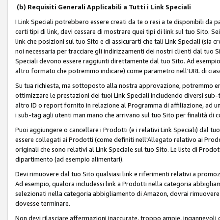
(b) Requisiti Generali Applicabili a Tutti i Link Speciali
I Link Speciali potrebbero essere creati da te o resi a te disponibili da 
certi tipi di link, devi cessare di mostrare quei tipi di link sul tuo Sito. 
link che posizioni sul tuo Sito e di assicurarti che tali Link Speciali (sia
noi necessaria per tracciare gli indirizzamenti dei nostri clienti dal tuo Sit
Speciali devono essere raggiunti direttamente dal tuo Sito. Ad esempio,
altro formato che potremmo indicare) come parametro nell'URL di ciasc
Su tua richiesta, ma sottoposto alla nostra approvazione, potremmo emet
ottimizzare le prestazioni dei tuoi Link Speciali includendo diversi sub-t
altro ID o report fornito in relazione al Programma di affiliazione, ad
i sub-tag agli utenti man mano che arrivano sul tuo Sito per finalità di 
Puoi aggiungere o cancellare i Prodotti (e i relativi Link Speciali) dal 
essere collegati ai Prodotti (come definiti nell'Allegato relativo ai Prodo
originali che sono relativi al Link Speciale sul tuo Sito. Le liste di Prod
dipartimento (ad esempio alimentari).
Devi rimuovere dal tuo Sito qualsiasi link e riferimenti relativi a prom
Ad esempio, qualora includessi link a Prodotti nella categoria abbigli
selezionati nella categoria abbigliamento di Amazon, dovrai rimuover
dovesse terminare.
Non devi rilasciare affermazioni inaccurate, troppo ampie, ingannevoli 