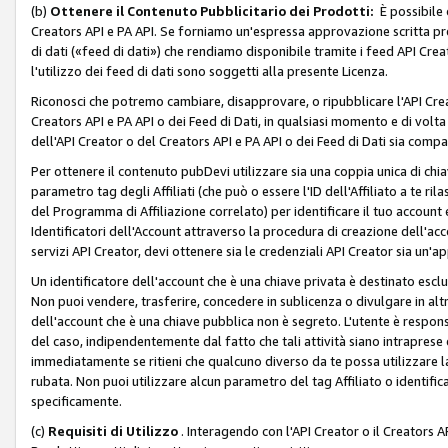
(b)
Ottenere il Contenuto Pubblicitario dei Prodotti:
È possibile 
Creators API e PA API. Se forniamo un'espressa approvazione scritta pre
di dati («feed di dati») che rendiamo disponibile tramite i feed API Creat
l'utilizzo dei feed di dati sono soggetti alla presente Licenza.
Riconosci che potremo cambiare, disapprovare, o ripubblicare l'API Creato
Creators API e PA API o dei Feed di Dati, in qualsiasi momento e di volta i
dell'API Creator o del Creators API e PA API o dei Feed di Dati sia compati
Per ottenere il contenuto pubDevi utilizzare sia una coppia unica di chiav
parametro tag degli Affiliati (che può o essere l'ID dell'Affiliato a te r
del Programma di Affiliazione correlato) per identificare il tuo account e
Identificatori dell'Account attraverso la procedura di creazione dell'acc
servizi API Creator, devi ottenere sia le credenziali API Creator sia un'a
Un identificatore dell'account che è una chiave privata è destinato esc
Non puoi vendere, trasferire, concedere in sublicenza o divulgare in alt
dell'account che è una chiave pubblica non è segreto. L'utente è responsabi
del caso, indipendentemente dal fatto che tali attività siano intraprese 
immediatamente se ritieni che qualcuno diverso da te possa utilizzare la 
rubata. Non puoi utilizzare alcun parametro del tag Affiliato o identif
specificamente.
(c)
Requisiti di Utilizzo
. Interagendo con l'API Creator o il Creators A