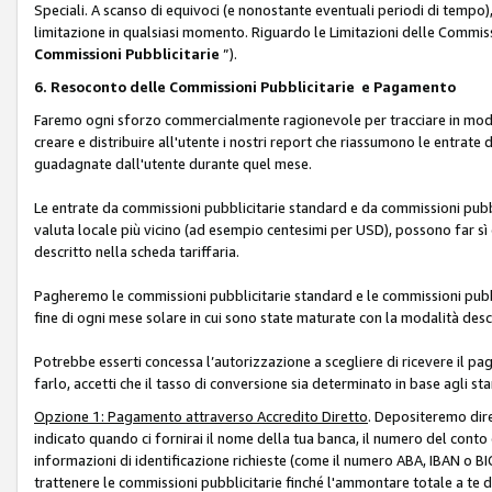
Speciali. A scanso di equivoci (e nonostante eventuali periodi di tempo), 
limitazione in qualsiasi momento. Riguardo le Limitazioni delle Commissi
Commissioni Pubblicitarie
”).
6. Resoconto delle Commissioni Pubblicitarie e Pagamento
Faremo ogni sforzo commercialmente ragionevole per tracciare in modo a
creare e distribuire all'utente i nostri report che riassumono le entrate
guadagnate dall'utente durante quel mese.
Le entrate da commissioni pubblicitarie standard e da commissioni pubbl
valuta locale più vicino (ad esempio centesimi per USD), possono far sì 
descritto nella scheda tariffaria.
Pagheremo le commissioni pubblicitarie standard e le commissioni pubbli
fine di ogni mese solare in cui sono state maturate con la modalità descr
Potrebbe esserti concessa l’autorizzazione a scegliere di ricevere il pa
farlo, accetti che il tasso di conversione sia determinato in base agli s
Opzione 1: Pagamento attraverso Accredito Diretto
. Depositeremo dir
indicato quando ci fornirai il nome della tua banca, il numero del conto
informazioni di identificazione richieste (come il numero ABA, IBAN o BIC,
trattenere le commissioni pubblicitarie finché l'ammontare totale a te 