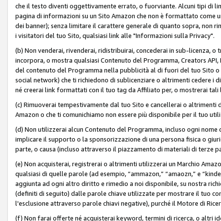
che il testo diventi oggettivamente errato, o fuorviante. Alcuni tipi d
pagina di informazioni su un Sito Amazon che non è formattato come un L
dei banner); senza limitare il carattere generale di quanto sopra, non rimu
i visitatori del tuo Sito, qualsiasi link alle "Informazioni sulla Privacy".
(b) Non venderai, rivenderai, ridistribuirai, concederai in sub-licenza, 
incorpora, o mostra qualsiasi Contenuto del Programma, Creators API, PA A
del contenuto del Programma nella pubblicità al di fuori del tuo Sito o su 
social network) che ti richiedono di sublicenziare o altrimenti cedere i 
né creerai link formattati con il tuo tag da Affiliato per, o mostrerai tali 
(c) Rimuoverai tempestivamente dal tuo Sito e cancellerai o altrimenti
Amazon o che ti comunichiamo non essere più disponibile per il tuo util
(d) Non utilizzerai alcun Contenuto del Programma, incluso ogni nome 
implicare il supporto o la sponsorizzazione di una persona fisica o giur
parte, o causa (incluso attraverso il piazzamento di materiali di terze
(e) Non acquisterai, registrerai o altrimenti utilizzerai un Marchio Amaz
qualsiasi di quelle parole (ad esempio, “ammazon,” “amaozn,” e “kindel,”)
aggiunta ad ogni altro diritto e rimedio a noi disponibile, su nostra rich
(definiti di seguito) dalle parole chiave utilizzate per mostrare il tuo co
l'esclusione attraverso parole chiavi negative), purché il Motore di Ricer
(f) Non farai offerte né acquisterai keyword, termini di ricerca, o altri 