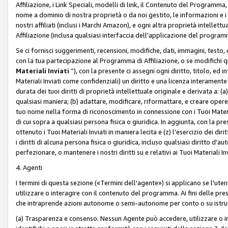
Affiliazione, i Link Speciali, modelli di link, il Contenuto del Programma,
nome a dominio di nostra proprietà o da noi gestito, le informazioni e i ma
nostri affiliati (inclusi i Marchi Amazon), e ogni altra proprietà intell
Affiliazione (inclusa qualsiasi interfaccia dell'applicazione del programm
Se ci fornisci suggerimenti, recensioni, modifiche, dati, immagini, test
con la tua partecipazione al Programma di Affiliazione, o se modifichi 
Materiali Inviati
”), con la presente ci assegni ogni diritto, titolo, ed i
Materiali Inviati come confidenziali) un diritto e una licenza interament
durata dei tuoi diritti di proprietà intellettuale originale e derivata a: (a)
qualsiasi maniera; (b) adattare, modificare, riformattare, e creare opere de
tuo nome nella forma di riconoscimento in connessione con i Tuoi Materiali
di cui sopra a qualsiasi persona fisica o giuridica. In aggiunta, con la pre
ottenuto i Tuoi Materiali Inviati in maniera lecita e (z) l'esercizio dei diri
i diritti di alcuna persona fisica o giuridica, incluso qualsiasi diritto d
perfezionare, o mantenere i nostri diritti su e relativi ai Tuoi Materiali In
4. Agenti
I termini di questa sezione («Termini dell'agente») si applicano se l'uten
utilizzare o interagire con il contenuto del programma. Ai fini delle pre
che intraprende azioni autonome o semi-autonome per conto o su istruzi
(a) Trasparenza e consenso. Nessun Agente può accedere, utilizzare o 