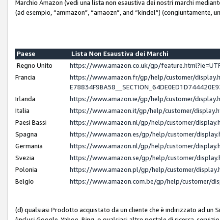
Marchio Amazon (vedi una lista non esaustiva dei nostri marchi mediante i 
(ad esempio, “ammazon”, “amaozn”, and “kindel”) (congiuntamente, un
Paese
Lista Non Esaustiva dei Marchi
Regno Unito
https://www.amazon.co.uk/gp/feature.html?ie=
Francia
https://www.amazon.fr/gp/help/customer/displ
E78834F9BA58__SECTION_64DE0ED1D744420E
Irlanda
https://www.amazon.ie/gp/help/customer/displ
Italia
https://www.amazon.it/gp/help/customer/displa
Paesi Bassi
https://www.amazon.nl/gp/help/customer/displa
Spagna
https://www.amazon.es/gp/help/customer/displa
Germania
https://www.amazon.nl/gp/help/customer/displa
Svezia
https://www.amazon.se/gp/help/customer/displa
Polonia
https://www.amazon.pl/gp/help/customer/displa
Belgio
https://www.amazon.com.be/gp/help/customer/d
(d) qualsiasi Prodotto acquistato da un cliente che è indirizzato ad un 
(inclusi Google, Yahoo, Bing, o qualsiasi altro portale di ricerca, servizio