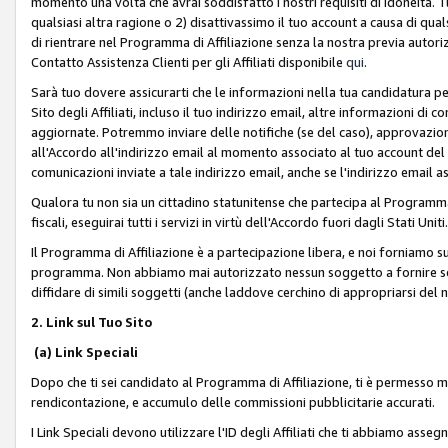
momento una volta che avrai soddisfatto i nostri requisiti di idoneità. 
qualsiasi altra ragione o 2) disattivassimo il tuo account a causa di qua
di rientrare nel Programma di Affiliazione senza la nostra previa autor
Contatto Assistenza Clienti per gli Affiliati disponibile
qui
.
Sarà tuo dovere assicurarti che le informazioni nella tua candidatura pe
Sito degli Affiliati, incluso il tuo indirizzo email, altre informazioni di
aggiornate. Potremmo inviare delle notifiche (se del caso), approvazioni
all'Accordo all'indirizzo email al momento associato al tuo account del
comunicazioni inviate a tale indirizzo email, anche se l'indirizzo email 
Qualora tu non sia un cittadino statunitense che partecipa al Programma
fiscali, eseguirai tutti i servizi in virtù dell'Accordo fuori dagli Stati Uniti
Il Programma di Affiliazione è a partecipazione libera, e noi forniamo sul S
programma. Non abbiamo mai autorizzato nessun soggetto a fornire servi
diffidare di simili soggetti (anche laddove cerchino di appropriarsi del
2. Link sul Tuo Sito
(a) Link Speciali
Dopo che ti sei candidato al Programma di Affiliazione, ti è permesso mos
rendicontazione, e accumulo delle commissioni pubblicitarie accurati.
I Link Speciali devono utilizzare l'ID degli Affiliati che ti abbiamo asseg