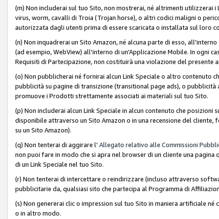
(m) Non includerai sul tuo Sito, non mostrerai, né altrimenti utilizzera
virus, worm, cavalli di Troia (Trojan horse), o altri codici maligni o p
autorizzata dagli utenti prima di essere scaricata o installata sul loro co
(n) Non inquadrerai un Sito Amazon, né alcuna parte di esso, all'interno
(ad esempio, WebView) all'interno di un'Applicazione Mobile. In ogni cas
Requisiti di Partecipazione, non costituirà una violazione del presente a
(o) Non pubblicherai né fornirai alcun Link Speciale o altro contenuto
pubblicità su pagine di transizione (transitional page ads), o pubblicità 
promuove i Prodotti strettamente associati ai materiali sul tuo Sito.
(p) Non includerai alcun Link Speciale in alcun contenuto che posizioni 
disponibile attraverso un Sito Amazon o in una recensione del cliente, fo
su un Sito Amazon).
(q) Non tenterai di aggirare l'
Allegato relativo alle Commissioni Pubblic
non puoi fare in modo che si apra nel browser di un cliente una pagina qu
di un Link Speciale nel tuo Sito.
(r) Non tenterai di intercettare o reindirizzare (incluso attraverso softwa
pubblicitarie da, qualsiasi sito che partecipa al Programma di Affiliazio
(s) Non genererai clic o impression sul tuo Sito in maniera artificiale 
o in altro modo.