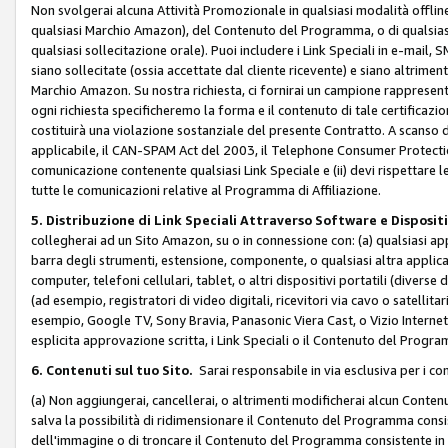
Non svolgerai alcuna Attività Promozionale in qualsiasi modalità offline, a
qualsiasi Marchio Amazon), del Contenuto del Programma, o di qualsiasi
qualsiasi sollecitazione orale). Puoi includere i Link Speciali in e-mail, 
siano sollecitate (ossia accettate dal cliente ricevente) e siano altriment
Marchio Amazon. Su nostra richiesta, ci fornirai un campione rappresentati
ogni richiesta specificheremo la forma e il contenuto di tale certificazi
costituirà una violazione sostanziale del presente Contratto. A scanso di 
applicabile, il CAN-SPAM Act del 2003, il Telephone Consumer Protection 
comunicazione contenente qualsiasi Link Speciale e (ii) devi rispettare l
tutte le comunicazioni relative al Programma di Affiliazione.
5. Distribuzione di Link Speciali Attraverso Software e Disposit
collegherai ad un Sito Amazon, su o in connessione con: (a) qualsiasi a
barra degli strumenti, estensione, componente, o qualsiasi altra applicazi
computer, telefoni cellulari, tablet, o altri dispositivi portatili (divers
(ad esempio, registratori di video digitali, ricevitori via cavo o satellitar
esempio, Google TV, Sony Bravia, Panasonic Viera Cast, o Vizio Internet 
esplicita approvazione scritta, i Link Speciali o il Contenuto del Pro
6. Contenuti sul tuo Sito.
Sarai responsabile in via esclusiva per i con
(a) Non aggiungerai, cancellerai, o altrimenti modificherai alcun Conte
salva la possibilità di ridimensionare il Contenuto del Programma consi
dell'immagine o di troncare il Contenuto del Programma consistente in un