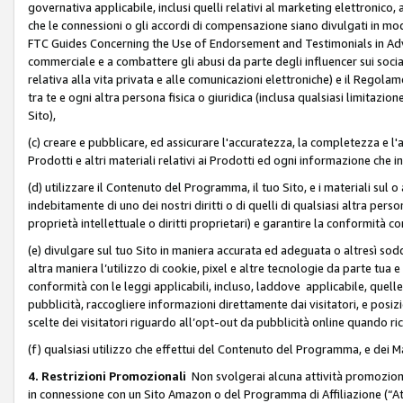
governativa applicabile, inclusi quelli relativi al marketing elettronico, 
che le connessioni o gli accordi di compensazione siano divulgati in mo
FTC Guides Concerning the Use of Endorsement and Testimonials in Adve
commerciale e a combattere gli abusi da parte degli influencer sui soci
relativa alla vita privata e alle comunicazioni elettroniche) e il Rego
tra te e ogni altra persona fisica o giuridica (inclusa qualsiasi limitazion
Sito),
(c) creare e pubblicare, ed assicurare l'accuratezza, la completezza e l'a
Prodotti e altri materiali relativi ai Prodotti ed ogni informazione che in
(d) utilizzare il Contenuto del Programma, il tuo Sito, e i materiali sul 
indebitamente di uno dei nostri diritti o di quelli di qualsiasi altra persona 
proprietà intellettuale o diritti proprietari) e garantire la conformità co
(e) divulgare sul tuo Sito in maniera accurata ed adeguata o altresì soddi
altra maniera l’utilizzo di cookie, pixel e altre tecnologie da parte tua e di
conformità con le leggi applicabili, incluso, laddove applicabile, quelle t
pubblicità, raccogliere informazioni direttamente dai visitatori, e posiz
scelte dei visitatori riguardo all’opt-out da pubblicità online quando ri
(f) qualsiasi utilizzo che effettui del Contenuto del Programma, e dei 
4. Restrizioni Promozionali
Non svolgerai alcuna attività promozionale
in connessione con un Sito Amazon o del Programma di Affiliazione (“At