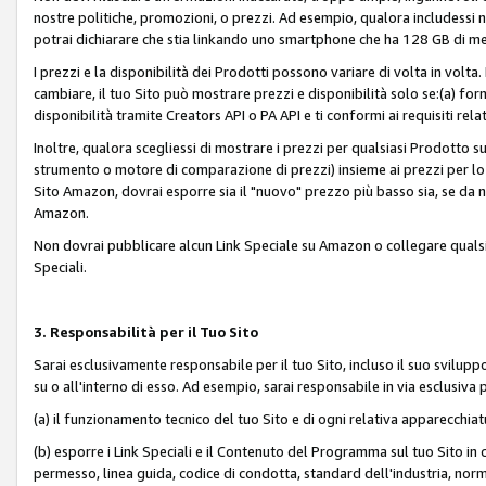
nostre politiche, promozioni, o prezzi. Ad esempio, qualora includessi
potrai dichiarare che stia linkando uno smartphone che ha 128 GB di m
I prezzi e la disponibilità dei Prodotti possono variare di volta in volta
cambiare, il tuo Sito può mostrare prezzi e disponibilità solo se:(a) fornia
disponibilità tramite Creators API o PA API e ti conformi ai requisiti rela
Inoltre, qualora scegliessi di mostrare i prezzi per qualsiasi Prodotto su
strumento o motore di comparazione di prezzi) insieme ai prezzi per lo s
Sito Amazon, dovrai esporre sia il "nuovo" prezzo più basso sia, se da noi
Amazon.
Non dovrai pubblicare alcun Link Speciale su Amazon o collegare qualsia
Speciali.
3. Responsabilità per il Tuo Sito
Sarai esclusivamente responsabile per il tuo Sito, incluso il suo svilu
su o all'interno di esso. Ad esempio, sarai responsabile in via esclusiva 
(a) il funzionamento tecnico del tuo Sito e di ogni relativa apparecchia
(b) esporre i Link Speciali e il Contenuto del Programma sul tuo Sito in 
permesso, linea guida, codice di condotta, standard dell'industria, norme