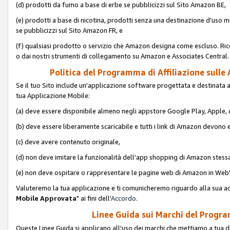
(d) prodotti da fumo a base di erbe se pubblicizzi sul Sito Amazon BE,
(e) prodotti a base di nicotina, prodotti senza una destinazione d'uso m
se pubblicizzi sul Sito Amazon FR, e
(f) qualsiasi prodotto o servizio che Amazon designa come escluso. Rice
o dai nostri strumenti di collegamento su Amazon e Associates Central.
Politica del Programma di Affiliazione sulle A
Se il tuo Sito include un'applicazione software progettata e destinata all'u
tua Applicazione Mobile:
(a) deve essere disponibile almeno negli appstore Google Play, Apple
(b) deve essere liberamente scaricabile e tutti i link di Amazon devono 
(c) deve avere contenuto originale,
(d) non deve imitare la funzionalità dell'app shopping di Amazon stess
(e) non deve ospitare o rappresentare le pagine web di Amazon in We
Valuteremo la tua applicazione e ti comunicheremo riguardo alla sua acc
Mobile Approvata
" ai fini dell'
Accordo
.
Linee Guida sui Marchi del Program
Queste Linee Guida si applicano all'uso dei marchi che mettiamo a tua