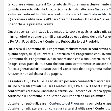
(a) copiare e visualizzare il Contenuto del Programma esclusivamente su
(b) utilizzare solo i Marchi Amazon (come definiti nelle
Linee Guida sui 
esclusivamente sul tuo Sito e in conformità con le
Linee Guida sui March
(c) accedere e utilizzare le API per i Creator, Creators API e PA API, i F
Specifiche e la presente Licenza.
Questa licenza non include il download, la copia o qualsiasi altro utiliz
mining, robot o strumenti simili di raccolta ed estrazione dei dati. Per 
e PA API, i Feed di Dati e il Contenuto Pubblicitario dei Prodotti.
Utilizzerai il Contenuto del Programma esclusivamente in conformità con
quanto sopra, tu (a) utilizzerai il Contenuto del Programma esclusivamen
Contenuto del Programma a, o in connessione con alcun Contenuto del P
(in ogni caso, parti del tuo Sito che non sono strettamente associate a
(b) collegherai via link ciascun uso del Contenuto del Programma esclus
Amazon e non ad alcuna altra pagina.
Il Creators API, il PA API o i Feed di Dati possono consentirti di accedere 
su uno o più siti affiliati. Se usi il Creators API, il PA API o i Feed di Dati
conformarti ed essere vincolato ai termini dell'accordo di licenza applicab
forniscono il Contenuto Pubblicitario dei Prodotti da tali siti affiliati.
L'utente non può utilizzare il
Contenuto del Programma
per violare, app
L'utente non utilizzerà e non consentirà a terzi di utilizzare il Conten