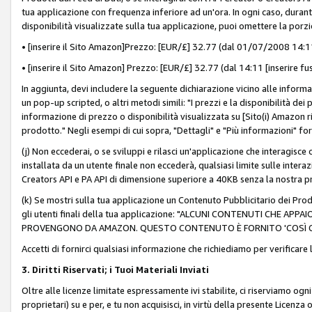
tua applicazione con frequenza inferiore ad un'ora. In ogni caso, durante
disponibilità visualizzate sulla tua applicazione, puoi omettere la porz
• [inserire il Sito Amazon]Prezzo: [EUR/£] 32.77 (dal 01/07/2008 14:11 
• [inserire il Sito Amazon] Prezzo: [EUR/£] 32.77 (dal 14:11 [inserire fu
In aggiunta, devi includere la seguente dichiarazione vicino alle informa
un pop-up scripted, o altri metodi simili: "I prezzi e la disponibilità de
informazione di prezzo o disponibilità visualizzata su [Sito(i) Amazon ri
prodotto." Negli esempi di cui sopra, "Dettagli" e "Più informazioni" fo
(j) Non eccederai, o se sviluppi e rilasci un'applicazione che interagisce
installata da un utente finale non eccederà, qualsiasi limite sulle interazi
Creators API e PA API di dimensione superiore a 40KB senza la nostra p
(k) Se mostri sulla tua applicazione un Contenuto Pubblicitario dei Prodo
gli utenti finali della tua applicazione: "ALCUNI CONTENUTI CHE AP
PROVENGONO DA AMAZON. QUESTO CONTENUTO È FORNITO 'COSÌ CO
Accetti di fornirci qualsiasi informazione che richiediamo per verificare
3. Diritti Riservati; i Tuoi Materiali Inviati
Oltre alle licenze limitate espressamente ivi stabilite, ci riserviamo ogni dir
proprietari) su e per, e tu non acquisisci, in virtù della presente Licenza