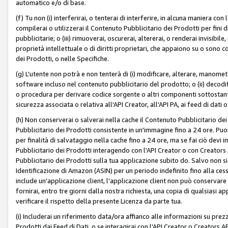
automatico e/o di base.
(f) Tu non (i) interferirai, o tenterai di interferire, in alcuna maniera co
compilerai o utilizzerai il Contenuto Pubblicitario dei Prodotti per fini di
pubblicitarie; o (iii) rimuoverai, oscurerai, altererai, o renderai invisibile, 
proprietà intellettuale o di diritti proprietari, che appaiono su o sono c
dei Prodotti, o nelle Specifiche.
(g) L'utente non potrà e non tenterà di (i) modificare, alterare, manomet
software incluso nel contenuto pubblicitario del prodotto; o (ii) decod
o procedura per derivare codice sorgente o altri componenti sottostan
sicurezza associata o relativa all'API Creator, all'API PA, ai feed di dati 
(h) Non conserverai o salverai nella cache il Contenuto Pubblicitario de
Pubblicitario dei Prodotti consistente in un'immagine fino a 24 ore. Puo
per finalità di salvataggio nella cache fino a 24 ore, ma se fai ciò d
Pubblicitario dei Prodotti interagendo con l'API Creator o con Creator
Pubblicitario dei Prodotti sulla tua applicazione subito do. Salvo non
Identificazione di Amazon (ASIN) per un periodo indefinito fino alla ce
include un'applicazione client, l'applicazione client non può conservare 
fornirai, entro tre giorni dalla nostra richiesta, una copia di qualsiasi ap
verificare il rispetto della presente Licenza da parte tua.
(i) Includerai un riferimento data/ora affianco alle informazioni su prezz
Prodotti dai Feed di Dati, o se interagirai con l'API Creator o Creators 