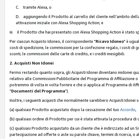
C. tramite Alexa, o
D. aggiungendo il Prodotto al carrello del cliente nell'ambito dell
attivazione iniziale con Alexa Shopping Action; e
iii. il Prodotto che hai presentato con Alexa Shopping Action è stato spe
Per ciascun Acquisto Idoneo, il corrispondente "
Ricavo Idoneo
" è ugua
costi di spedizione, le commissioni per la confezione regalo, i costi di gest
sconti, le commissioni delle carte di credito, e i crediti inesigibili.
2. Acquisti Non Idonei
Fermo restando quanto sopra, gli Acquisti Idonei diventano inidonei qu
relativo alle Commissioni Pubblicitarie del Programma di Affiliazione o di
potremmo di volta in volta fornire e che si applica al Programma di Affil
"
Documenti del Programma
").
Inoltre, i seguenti acquisti che normalmente sarebbero Acquisti Idonei 
(a) qualsiasi Prodotto acquistato dopo la cessazione del tuo
Accordo
,
(b) qualsiasi ordine di Prodotto per cui è stata attivata la procedura di
(c) qualsiasi Prodotto acquistato da un cliente che è indirizzato ad un 
partecipazione ad offerte o aste su parole chiave, termini di ricerca, o a