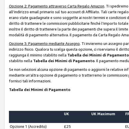
Opzione 2: Pagamento attraverso Carta Regalo Amazon
. Ti spediremo
all'indirizzo email primario sul tuo account di Affiliato. Tali carte rega
erano state guadagnate e sono soggette ai nostri termini e condizioni de
diritto di trattenere le commissioni pubblicitarie finché l'importo tota
inoltre il diritto di trattenere la parte dei pagamenti che supera il lim
modalità di pagamento alternativa. Il pagamento da Carta Regalo Amazo
Opzione 3: Pagamento mediante Assegno
. Ti invieremo un assegno par
indirizzo fisico. Qualora tu scelga questa opzione, ci riserviamo il diri
raggiunga il minimo stabilito nella
Tabella dei Minimi di Pagamento
stabilito nella
Tabella dei Minimi di Pagamento
. Il pagamento media
Se non selezioni alcuna opzione di pagamento o aggiorni le relative in
mediante un’altra opzione di pagamento o tratterremo le commissioni p
fornisci tali informazioni.
Tabella dei Minimi di Pagamento
UK
UK Maximum
FR
Opzione 1 (Accredito)
£25
E