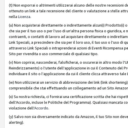
(t) Non esporrai o altrimenti utilizzerai alcuno delle nostre recensioni de
ottenuto un link a tale recensione del cliente o valutazione a stelle attra
nella
Licenza
.
(u) Non acquisterai direttamente o indirettamente alcun(i) Prodotto(i) o
che sia per il tuo uso o per l'uso di un'altra persona fisica o giuridica, e
contraenti, o contatti di lavoro ad acquistare direttamente o indirett
Link Speciali, a prescindere che sia per il loro uso, il tuo uso o l'uso di 
attraverso Link Speciali o intraprenderai azioni di Eventi Ricompensa per
Sito per rivendita o uso commerciale di qualsiasi tipo.
(v) Non coprirai, nasconderai, falsificherai, o oscurerai in altro modo l'U
Reindirizzamento) o l'utente dell'applicazione in cui il Contenuto del
individuare il sito o l'applicazione da cui il cliente clicca attraverso ta
(w) Non utilizzerai un servizio di abbreviazione dei link (link shortening
comprensibile che stai effettuando un collegamento ad un Sito Amazo
(x) Su nostra richiesta, ci fornirai una certificazione scritta che hai r
dell'Accordo, incluse le Politiche del Programma). Qualsiasi mancata co
violazione dell'
Accordo
.
(y) Salvo non sia diversamente indicato da Amazon, il tuo Sito non deve 
alerting).