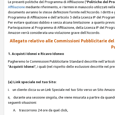
Le presenti politiche del Programma di Affiliazione ("
Politiche del P
Affiliazione
mediante riferimento, e i termini in maiuscolo utilizzati ne
documento avranno le stesse definizioni fornite nell'Accordo. I diritti e gl
Programma di Affiliazione e dell'articolo 3 della Licenza IP del Progra
Per evitare qualsiasi dubbio e senza alcuna limitazione a quanto previsto 
Partecipazione al Programma di Affiliazione, della Licenza IP del Progra
Amazon verrà considerata una violazione grave dell'Accordo.
Allegato relativo alle Commissioni Pubblicitarie del
Pu
1. Acquisti Idonei e Ricavo Idoneo
Pagheremo le Commissioni Pubblicitarie Standard descritte nell'articolo
"
Acquisti Idonei
", i quali (nel rispetto delle esclusioni descritte nel 
(a) Link speciale nel tuo Sito:
i. un cliente clicca su un Link Speciale nel tuo Sito verso un Sito Amazo
ii, durante una sessione singola, che viene misurata a partire da quando u
seguenti situazioni:
A. trascorrono 24 ore da quel click,