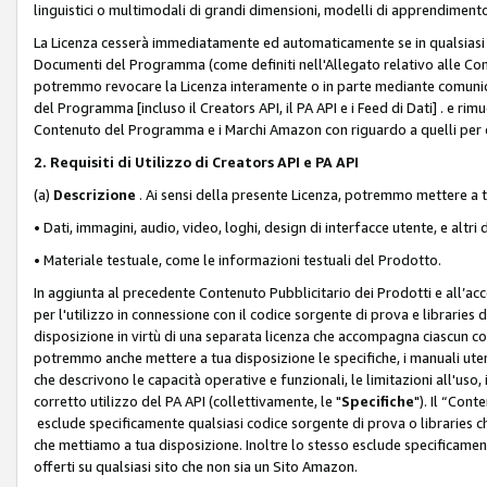
linguistici o multimodali di grandi dimensioni, modelli di apprendiment
La Licenza cesserà immediatamente ed automaticamente se in qualsiasi
Documenti del Programma (come definiti nell'Allegato relativo alle Comm
potremmo revocare la Licenza interamente o in parte mediante comunicaz
del Programma [incluso il Creators API, il PA API e i Feed di Dati] . e r
Contenuto del Programma e i Marchi Amazon con riguardo a quelli per cu
2. Requisiti di Utilizzo di Creators API e PA API
(a)
Descrizione
. Ai sensi della presente Licenza, potremmo mettere a
• Dati, immagini, audio, video, loghi, design di interfacce utente, e altri 
• Materiale testuale, come le informazioni testuali del Prodotto.
In aggiunta al precedente Contenuto Pubblicitario dei Prodotti e all’ac
per l'utilizzo in connessione con il codice sorgente di prova e libraries 
disposizione in virtù di una separata licenza che accompagna ciascun cod
potremmo anche mettere a tua disposizione le specifiche, i manuali utent
che descrivono le capacità operative e funzionali, le limitazioni all'uso, i 
corretto utilizzo del PA API (collettivamente, le "
Specifiche
"). Il “Con
esclude specificamente qualsiasi codice sorgente di prova o libraries ch
che mettiamo a tua disposizione. Inoltre lo stesso esclude specificament
offerti su qualsiasi sito che non sia un Sito Amazon.