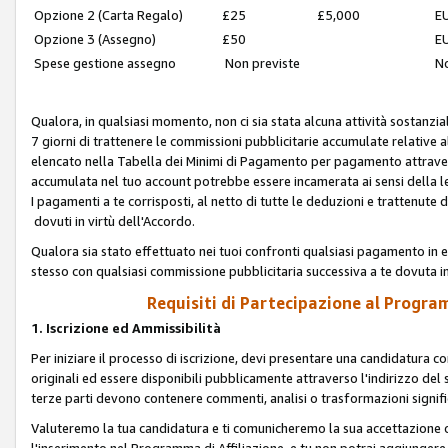
Opzione 2 (Carta Regalo)
£25
£5,000
EU
Opzione 3 (Assegno)
£50
EU
Spese gestione assegno
Non previste
No
Qualora, in qualsiasi momento, non ci sia stata alcuna attività sostanzial
7 giorni di trattenere le commissioni pubblicitarie accumulate relative
elencato nella Tabella dei Minimi di Pagamento per pagamento attrave
accumulata nel tuo account potrebbe essere incamerata ai sensi della leg
I pagamenti a te corrisposti, al netto di tutte le deduzioni e trattenut
dovuti in virtù dell'Accordo.
Qualora sia stato effettuato nei tuoi confronti qualsiasi pagamento in e
stesso con qualsiasi commissione pubblicitaria successiva a te dovuta in
Requisiti di Partecipazione al Program
1. Iscrizione ed Ammissibilità
Per iniziare il processo di iscrizione, devi presentare una candidatura 
originali ed essere disponibili pubblicamente attraverso l'indirizzo del s
terze parti devono contenere commenti, analisi o trasformazioni significat
Valuteremo la tua candidatura e ti comunicheremo la sua accettazione o r
l'inserimento nel Programma di Affiliazione, e tu non potrai aggiungere 