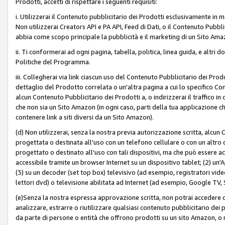
Prodotti, accetti di rispettare i seguenti requisiti:
i. Utilizzerai il Contenuto pubblicitario dei Prodotti esclusivamente in m
Non utilizzerai Creators API e PA API, Feed di Dati, o il Contenuto Pubbli
abbia come scopo principale la pubblicità e il marketing di un Sito Amaz
ii. Ti conformerai ad ogni pagina, tabella, politica, linea guida, e altri d
Politiche del Programma.
iii. Collegherai via link ciascun uso del Contenuto Pubblicitario dei Pr
dettaglio del Prodotto correlata o un'altra pagina a cui lo specifico Con
alcun Contenuto Pubblicitario dei Prodotti a, o indirizzerai il traffico i
che non sia un Sito Amazon (in ogni caso, parti della tua applicazione
contenere link a siti diversi da un Sito Amazon).
(d) Non utilizzerai, senza la nostra previa autorizzazione scritta, alcun
progettata o destinata all'uso con un telefono cellulare o con un altro d
progettato o destinato all'uso con tali dispositivi, ma che può essere acc
accessibile tramite un browser Internet su un dispositivo tablet; (2) u
(3) su un decoder (set top box) televisivo (ad esempio, registratori video d
lettori dvd) o televisione abilitata ad Internet (ad esempio, Google TV,
(e)Senza la nostra espressa approvazione scritta, non potrai accedere o u
analizzare, estrarre o riutilizzare qualsiasi contenuto pubblicitario dei
da parte di persone o entità che offrono prodotti su un sito Amazon, o