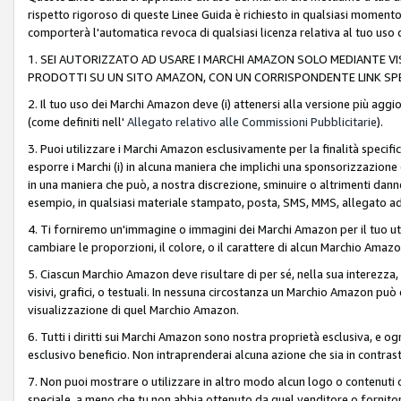
rispetto rigoroso di queste Linee Guida è richiesto in qualsiasi momento
comporterà l'automatica revoca di qualsiasi licenza relativa al tuo us
1. SEI AUTORIZZATO AD USARE I MARCHI AMAZON SOLO MEDIANTE VISU
PRODOTTI SU UN SITO AMAZON, CON UN CORRISPONDENTE LINK SPE
2. Il tuo uso dei Marchi Amazon deve (i) attenersi alla versione più agg
(come definiti nell'
Allegato relativo alle Commissioni Pubblicitarie
).
3. Puoi utilizzare i Marchi Amazon esclusivamente per la finalità speci
esporre i Marchi (i) in alcuna maniera che implichi una sponsorizzazione o 
in una maniera che può, a nostra discrezione, sminuire o altrimenti dann
esempio, in qualsiasi materiale stampato, posta, SMS, MMS, allegato ad 
4. Ti forniremo un'immagine o immagini dei Marchi Amazon per il tuo ut
cambiare le proporzioni, il colore, o il carattere di alcun Marchio Am
5. Ciascun Marchio Amazon deve risultare di per sé, nella sua interezza
visivi, grafici, o testuali. In nessuna circostanza un Marchio Amazon può
visualizzazione di quel Marchio Amazon.
6. Tutti i diritti sui Marchi Amazon sono nostra proprietà esclusiva, e
esclusivo beneficio. Non intraprenderai alcuna azione che sia in contrasto 
7. Non puoi mostrare o utilizzare in altro modo alcun logo o contenuti cr
speciale, a meno che tu non abbia ottenuto da quel venditore o fornitore