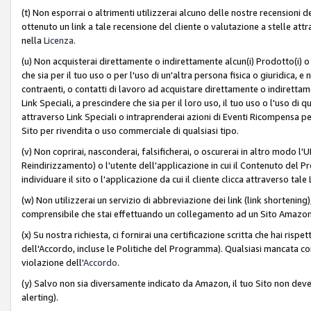
(t) Non esporrai o altrimenti utilizzerai alcuno delle nostre recensioni de
ottenuto un link a tale recensione del cliente o valutazione a stelle attra
nella
Licenza
.
(u) Non acquisterai direttamente o indirettamente alcun(i) Prodotto(i) o
che sia per il tuo uso o per l'uso di un'altra persona fisica o giuridica, e
contraenti, o contatti di lavoro ad acquistare direttamente o indirett
Link Speciali, a prescindere che sia per il loro uso, il tuo uso o l'uso di 
attraverso Link Speciali o intraprenderai azioni di Eventi Ricompensa per
Sito per rivendita o uso commerciale di qualsiasi tipo.
(v) Non coprirai, nasconderai, falsificherai, o oscurerai in altro modo l'U
Reindirizzamento) o l'utente dell'applicazione in cui il Contenuto del
individuare il sito o l'applicazione da cui il cliente clicca attraverso ta
(w) Non utilizzerai un servizio di abbreviazione dei link (link shortening
comprensibile che stai effettuando un collegamento ad un Sito Amazo
(x) Su nostra richiesta, ci fornirai una certificazione scritta che hai r
dell'Accordo, incluse le Politiche del Programma). Qualsiasi mancata co
violazione dell'
Accordo
.
(y) Salvo non sia diversamente indicato da Amazon, il tuo Sito non deve 
alerting).