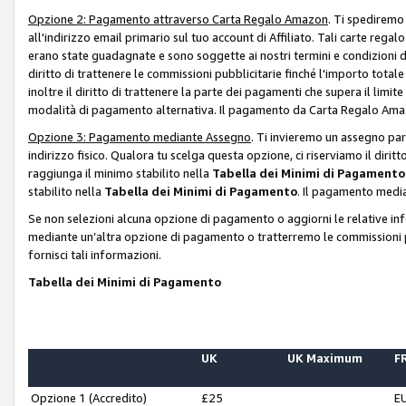
Opzione 2: Pagamento attraverso Carta Regalo Amazon
. Ti spediremo
all'indirizzo email primario sul tuo account di Affiliato. Tali carte rega
erano state guadagnate e sono soggette ai nostri termini e condizioni de
diritto di trattenere le commissioni pubblicitarie finché l'importo tota
inoltre il diritto di trattenere la parte dei pagamenti che supera il lim
modalità di pagamento alternativa. Il pagamento da Carta Regalo Amazo
Opzione 3: Pagamento mediante Assegno
. Ti invieremo un assegno par
indirizzo fisico. Qualora tu scelga questa opzione, ci riserviamo il diri
raggiunga il minimo stabilito nella
Tabella dei Minimi di Pagamento
stabilito nella
Tabella dei Minimi di Pagamento
. Il pagamento media
Se non selezioni alcuna opzione di pagamento o aggiorni le relative in
mediante un’altra opzione di pagamento o tratterremo le commissioni p
fornisci tali informazioni.
Tabella dei Minimi di Pagamento
UK
UK Maximum
FR
Opzione 1 (Accredito)
£25
E