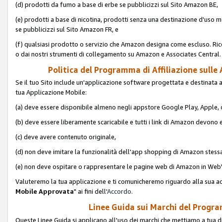
(d) prodotti da fumo a base di erbe se pubblicizzi sul Sito Amazon BE,
(e) prodotti a base di nicotina, prodotti senza una destinazione d'uso m
se pubblicizzi sul Sito Amazon FR, e
(f) qualsiasi prodotto o servizio che Amazon designa come escluso. Rice
o dai nostri strumenti di collegamento su Amazon e Associates Central.
Politica del Programma di Affiliazione sulle A
Se il tuo Sito include un'applicazione software progettata e destinata all'u
tua Applicazione Mobile:
(a) deve essere disponibile almeno negli appstore Google Play, Apple
(b) deve essere liberamente scaricabile e tutti i link di Amazon devono 
(c) deve avere contenuto originale,
(d) non deve imitare la funzionalità dell'app shopping di Amazon stess
(e) non deve ospitare o rappresentare le pagine web di Amazon in We
Valuteremo la tua applicazione e ti comunicheremo riguardo alla sua acc
Mobile Approvata
" ai fini dell'
Accordo
.
Linee Guida sui Marchi del Program
Queste Linee Guida si applicano all'uso dei marchi che mettiamo a tua