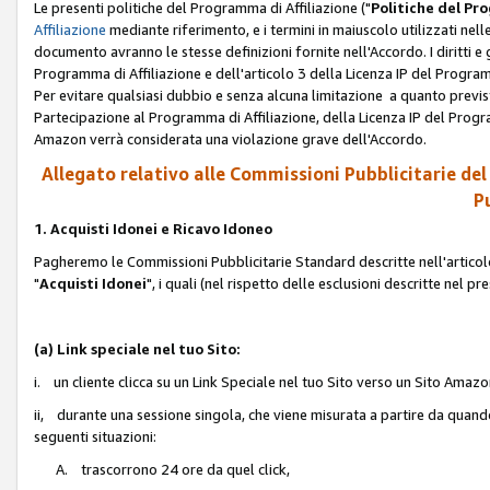
Le presenti politiche del Programma di Affiliazione ("
Politiche del P
Affiliazione
mediante riferimento, e i termini in maiuscolo utilizzati ne
documento avranno le stesse definizioni fornite nell'Accordo. I diritti e gl
Programma di Affiliazione e dell'articolo 3 della Licenza IP del Progra
Per evitare qualsiasi dubbio e senza alcuna limitazione a quanto previsto 
Partecipazione al Programma di Affiliazione, della Licenza IP del Progra
Amazon verrà considerata una violazione grave dell'Accordo.
Allegato relativo alle Commissioni Pubblicitarie del
Pu
1. Acquisti Idonei e Ricavo Idoneo
Pagheremo le Commissioni Pubblicitarie Standard descritte nell'articolo
"
Acquisti Idonei
", i quali (nel rispetto delle esclusioni descritte nel 
(a) Link speciale nel tuo Sito:
i. un cliente clicca su un Link Speciale nel tuo Sito verso un Sito Amazo
ii, durante una sessione singola, che viene misurata a partire da quando u
seguenti situazioni:
A. trascorrono 24 ore da quel click,