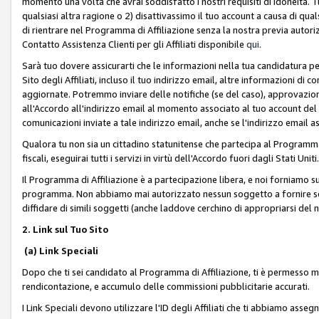
momento una volta che avrai soddisfatto i nostri requisiti di idoneità. 
qualsiasi altra ragione o 2) disattivassimo il tuo account a causa di qua
di rientrare nel Programma di Affiliazione senza la nostra previa autor
Contatto Assistenza Clienti per gli Affiliati disponibile
qui
.
Sarà tuo dovere assicurarti che le informazioni nella tua candidatura pe
Sito degli Affiliati, incluso il tuo indirizzo email, altre informazioni di
aggiornate. Potremmo inviare delle notifiche (se del caso), approvazioni
all'Accordo all'indirizzo email al momento associato al tuo account del
comunicazioni inviate a tale indirizzo email, anche se l'indirizzo email 
Qualora tu non sia un cittadino statunitense che partecipa al Programma
fiscali, eseguirai tutti i servizi in virtù dell'Accordo fuori dagli Stati Uniti
Il Programma di Affiliazione è a partecipazione libera, e noi forniamo sul S
programma. Non abbiamo mai autorizzato nessun soggetto a fornire servi
diffidare di simili soggetti (anche laddove cerchino di appropriarsi del
2. Link sul Tuo Sito
(a) Link Speciali
Dopo che ti sei candidato al Programma di Affiliazione, ti è permesso mos
rendicontazione, e accumulo delle commissioni pubblicitarie accurati.
I Link Speciali devono utilizzare l'ID degli Affiliati che ti abbiamo asseg