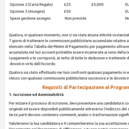
Opzione 2 (Carta Regalo)
£25
£5,000
EU
Opzione 3 (Assegno)
£50
EU
Spese gestione assegno
Non previste
No
Qualora, in qualsiasi momento, non ci sia stata alcuna attività sostanzial
7 giorni di trattenere le commissioni pubblicitarie accumulate relative
elencato nella Tabella dei Minimi di Pagamento per pagamento attrave
accumulata nel tuo account potrebbe essere incamerata ai sensi della leg
I pagamenti a te corrisposti, al netto di tutte le deduzioni e trattenut
dovuti in virtù dell'Accordo.
Qualora sia stato effettuato nei tuoi confronti qualsiasi pagamento in e
stesso con qualsiasi commissione pubblicitaria successiva a te dovuta in
Requisiti di Partecipazione al Program
1. Iscrizione ed Ammissibilità
Per iniziare il processo di iscrizione, devi presentare una candidatura 
originali ed essere disponibili pubblicamente attraverso l'indirizzo del s
terze parti devono contenere commenti, analisi o trasformazioni significat
Valuteremo la tua candidatura e ti comunicheremo la sua accettazione o r
l'inserimento nel Programma di Affiliazione, e tu non potrai aggiungere 