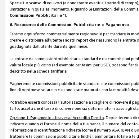
Speciali. A scanso di equivoci (e nonostante eventuali periodi di tempo), 
limitazione in qualsiasi momento. Riguardo le Limitazioni delle Commissi
Commissioni Pubblicitarie
”).
6. Resoconto delle Commissioni Pubblicitarie e Pagamento
Faremo ogni sforzo commercialmente ragionevole per tracciare in modo a
creare e distribuire all'utente i nostri report che riassumono le entrate
guadagnate dall'utente durante quel mese.
Le entrate da commissioni pubblicitarie standard e da commissioni pubbl
valuta locale più vicino (ad esempio centesimi per USD), possono far sì 
descritto nella scheda tariffaria.
Pagheremo le commissioni pubblicitarie standard e le commissioni pubbli
fine di ogni mese solare in cui sono state maturate con la modalità descr
Potrebbe esserti concessa l’autorizzazione a scegliere di ricevere il pa
farlo, accetti che il tasso di conversione sia determinato in base agli s
Opzione 1: Pagamento attraverso Accredito Diretto
. Depositeremo dir
indicato quando ci fornirai il nome della tua banca, il numero del conto
informazioni di identificazione richieste (come il numero ABA, IBAN o BIC,
trattenere le commissioni pubblicitarie finché l'ammontare totale a te 