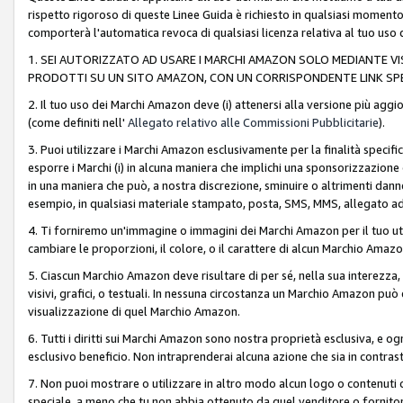
rispetto rigoroso di queste Linee Guida è richiesto in qualsiasi momento
comporterà l'automatica revoca di qualsiasi licenza relativa al tuo us
1. SEI AUTORIZZATO AD USARE I MARCHI AMAZON SOLO MEDIANTE VISU
PRODOTTI SU UN SITO AMAZON, CON UN CORRISPONDENTE LINK SPE
2. Il tuo uso dei Marchi Amazon deve (i) attenersi alla versione più agg
(come definiti nell'
Allegato relativo alle Commissioni Pubblicitarie
).
3. Puoi utilizzare i Marchi Amazon esclusivamente per la finalità speci
esporre i Marchi (i) in alcuna maniera che implichi una sponsorizzazione o 
in una maniera che può, a nostra discrezione, sminuire o altrimenti dann
esempio, in qualsiasi materiale stampato, posta, SMS, MMS, allegato ad 
4. Ti forniremo un'immagine o immagini dei Marchi Amazon per il tuo ut
cambiare le proporzioni, il colore, o il carattere di alcun Marchio Am
5. Ciascun Marchio Amazon deve risultare di per sé, nella sua interezza
visivi, grafici, o testuali. In nessuna circostanza un Marchio Amazon può
visualizzazione di quel Marchio Amazon.
6. Tutti i diritti sui Marchi Amazon sono nostra proprietà esclusiva, e
esclusivo beneficio. Non intraprenderai alcuna azione che sia in contrasto 
7. Non puoi mostrare o utilizzare in altro modo alcun logo o contenuti cr
speciale, a meno che tu non abbia ottenuto da quel venditore o fornitore