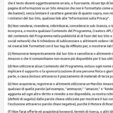
che il testo diventi oggettivamente errato, o fuorviante. Alcuni tipi d
pagina di informazioni su un Sito Amazon che non è formattato come un L
dei banner); senza limitare il carattere generale di quanto sopra, non rimu
i visitatori del tuo Sito, qualsiasi link alle "Informazioni sulla Privacy".
(b) Non venderai, rivenderai, ridistribuirai, concederai in sub-licenza, 
incorpora, o mostra qualsiasi Contenuto del Programma, Creators API, PA A
del contenuto del Programma nella pubblicità al di fuori del tuo Sito o su 
social network) che ti richiedono di sublicenziare o altrimenti cedere i 
né creerai link formattati con il tuo tag da Affiliato per, o mostrerai tali 
(c) Rimuoverai tempestivamente dal tuo Sito e cancellerai o altrimenti
Amazon o che ti comunichiamo non essere più disponibile per il tuo util
(d) Non utilizzerai alcun Contenuto del Programma, incluso ogni nome 
implicare il supporto o la sponsorizzazione di una persona fisica o giur
parte, o causa (incluso attraverso il piazzamento di materiali di terze
(e) Non acquisterai, registrerai o altrimenti utilizzerai un Marchio Amaz
qualsiasi di quelle parole (ad esempio, “ammazon,” “amaozn,” e “kindel,”)
aggiunta ad ogni altro diritto e rimedio a noi disponibile, su nostra rich
(definiti di seguito) dalle parole chiave utilizzate per mostrare il tuo co
l'esclusione attraverso parole chiavi negative), purché il Motore di Ricer
(f) Non farai offerte né acquisterai keyword, termini di ricerca, o altri 