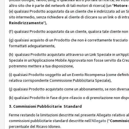
altro sito che è parte del network di tali motori di ricerca) (un "
Motore 
(e) qualsiasi Prodotto acquistato da un cliente che è indirizzato ad un 
sito intermedio, senza richiedere al cliente di cliccare su un link o di in
Reindirizzamento
”),
(f) qualsiasi Prodotto acquistato da un cliente, qualora tale cliente non
(g) qualsiasi acquisto di un Prodotto che non è correttamente tracciat
formattati adeguatamente,
(h) qualsiasi Prodotto acquistato attraverso un Link Speciale in un'App
Speciale in un'Applicazione Mobile Approvata non fosse servito da Creator
potremmo mettere a tua disposizione,
(i) qualsiasi Prodotto soggetto ad un Evento Ricompensa (come definito a
relativa corrispondente Commissione Pubblicitaria Speciale),
(j) qualsiasi Prodotto acquistato come un abbonamento, se non divers
(k) qualsiasi Prodotto in fase di pre-rilascio o di prenotazione non disp
3. Commissioni Pubblicitarie Standard
Ferme restando le limitazioni descritte nel presente Allegato relativo a
commissioni pubblicitarie standard descritte nell'
Allegato
(“
Commissio
percentuale del Ricavo Idoneo.