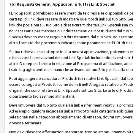
(b) Requisiti Generali Applicabili a Tutti i Link Speciali
I Link Speciali potrebbero essere creati da te o resi a te disponibili da 
certi tipi di link, devi cessare di mostrare quei tipi di link sul tuo Sito. 
link che posizioni sul tuo Sito e di assicurarti che tali Link Speciali (sia
noi necessaria per tracciare gli indirizzamenti dei nostri clienti dal tuo Sit
Speciali devono essere raggiunti direttamente dal tuo Sito. Ad esempio,
altro formato che potremmo indicare) come parametro nell'URL di ciasc
Su tua richiesta, ma sottoposto alla nostra approvazione, potremmo emet
ottimizzare le prestazioni dei tuoi Link Speciali includendo diversi sub-t
altro ID o report fornito in relazione al Programma di affiliazione, ad
i sub-tag agli utenti man mano che arrivano sul tuo Sito per finalità di 
Puoi aggiungere o cancellare i Prodotti (e i relativi Link Speciali) dal 
essere collegati ai Prodotti (come definiti nell'Allegato relativo ai Prodo
originali che sono relativi al Link Speciale sul tuo Sito. Le liste di Prod
dipartimento (ad esempio alimentari).
Devi rimuovere dal tuo Sito qualsiasi link e riferimenti relativi a prom
Ad esempio, qualora includessi link a Prodotti nella categoria abbigli
selezionati nella categoria abbigliamento di Amazon, dovrai rimuover
dovesse terminare.
Non devi rilasciare affermazioni inaccurate, troppo ampie, ingannevoli 