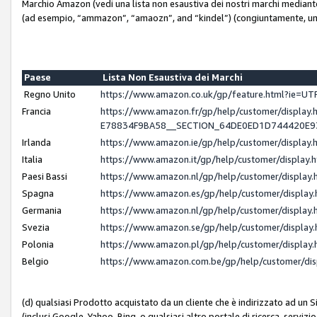
Marchio Amazon (vedi una lista non esaustiva dei nostri marchi mediante i 
(ad esempio, “ammazon”, “amaozn”, and “kindel”) (congiuntamente, un
Paese
Lista Non Esaustiva dei Marchi
Regno Unito
https://www.amazon.co.uk/gp/feature.html?ie=
Francia
https://www.amazon.fr/gp/help/customer/displ
E78834F9BA58__SECTION_64DE0ED1D744420E
Irlanda
https://www.amazon.ie/gp/help/customer/displ
Italia
https://www.amazon.it/gp/help/customer/displa
Paesi Bassi
https://www.amazon.nl/gp/help/customer/displa
Spagna
https://www.amazon.es/gp/help/customer/displa
Germania
https://www.amazon.nl/gp/help/customer/displa
Svezia
https://www.amazon.se/gp/help/customer/displa
Polonia
https://www.amazon.pl/gp/help/customer/displa
Belgio
https://www.amazon.com.be/gp/help/customer/d
(d) qualsiasi Prodotto acquistato da un cliente che è indirizzato ad un 
(inclusi Google, Yahoo, Bing, o qualsiasi altro portale di ricerca, servizio