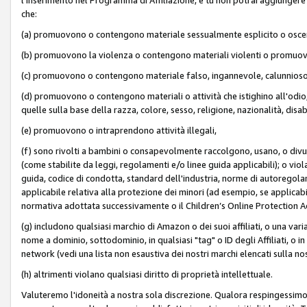
che:
(a) promuovono o contengono materiale sessualmente esplicito o osc
(b) promuovono la violenza o contengono materiali violenti o promuov
(c) promuovono o contengono materiale falso, ingannevole, calunnioso
(d) promuovono o contengono materiali o attività che istighino all'odio, m
quelle sulla base della razza, colore, sesso, religione, nazionalità, disa
(e) promuovono o intraprendono attività illegali,
(f) sono rivolti a bambini o consapevolmente raccolgono, usano, o divulg
(come stabilite da leggi, regolamenti e/o linee guida applicabili); o vi
guida, codice di condotta, standard dell'industria, norme di autoregolame
applicabile relativa alla protezione dei minori (ad esempio, se applicabi
normativa adottata successivamente o il Children’s Online Protection Ac
(g) includono qualsiasi marchio di Amazon o dei suoi affiliati, o una varia
nome a dominio, sottodominio, in qualsiasi "tag" o ID degli Affiliati, o in
network (vedi una lista non esaustiva dei nostri marchi elencati sulla no
(h) altrimenti violano qualsiasi diritto di proprietà intellettuale.
Valuteremo l'idoneità a nostra sola discrezione. Qualora respingessimo l