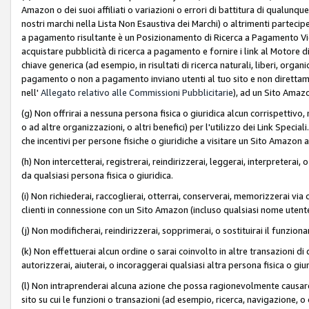
Amazon o dei suoi affiliati o variazioni o errori di battitura di qualunqu
nostri marchi nella Lista Non Esaustiva dei Marchi) o altrimenti partecipe
a pagamento risultante è un Posizionamento di Ricerca a Pagamento Vie
acquistare pubblicità di ricerca a pagamento e fornire i link al Motore di 
chiave generica (ad esempio, in risultati di ricerca naturali, liberi, organ
pagamento o non a pagamento inviano utenti al tuo sito e non direttam
nell'
Allegato relativo alle Commissioni Pubblicitarie
), ad un Sito Amaz
(g) Non offrirai a nessuna persona fisica o giuridica alcun corrispettivo, 
o ad altre organizzazioni, o altri benefici) per l'utilizzo dei Link Spe
che incentivi per persone fisiche o giuridiche a visitare un Sito Amazon a
(h) Non intercetterai, registrerai, reindirizzerai, leggerai, interpreterai
da qualsiasi persona fisica o giuridica.
(i) Non richiederai, raccoglierai, otterrai, conserverai, memorizzerai via 
clienti in connessione con un Sito Amazon (incluso qualsiasi nome utent
(j) Non modificherai, reindirizzerai, sopprimerai, o sostituirai il funzio
(k) Non effettuerai alcun ordine o sarai coinvolto in altre transazioni di
autorizzerai, aiuterai, o incoraggerai qualsiasi altra persona fisica o giu
(l) Non intraprenderai alcuna azione che possa ragionevolmente causare 
sito su cui le funzioni o transazioni (ad esempio, ricerca, navigazione, 