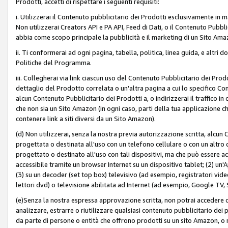
Prodotti, accetti di rispettare i seguenti requisiti:
i. Utilizzerai il Contenuto pubblicitario dei Prodotti esclusivamente in m
Non utilizzerai Creators API e PA API, Feed di Dati, o il Contenuto Pubbli
abbia come scopo principale la pubblicità e il marketing di un Sito Amaz
ii. Ti conformerai ad ogni pagina, tabella, politica, linea guida, e altri d
Politiche del Programma.
iii. Collegherai via link ciascun uso del Contenuto Pubblicitario dei Pr
dettaglio del Prodotto correlata o un'altra pagina a cui lo specifico Con
alcun Contenuto Pubblicitario dei Prodotti a, o indirizzerai il traffico i
che non sia un Sito Amazon (in ogni caso, parti della tua applicazione
contenere link a siti diversi da un Sito Amazon).
(d) Non utilizzerai, senza la nostra previa autorizzazione scritta, alcun
progettata o destinata all'uso con un telefono cellulare o con un altro d
progettato o destinato all'uso con tali dispositivi, ma che può essere acc
accessibile tramite un browser Internet su un dispositivo tablet; (2) u
(3) su un decoder (set top box) televisivo (ad esempio, registratori video d
lettori dvd) o televisione abilitata ad Internet (ad esempio, Google TV,
(e)Senza la nostra espressa approvazione scritta, non potrai accedere o u
analizzare, estrarre o riutilizzare qualsiasi contenuto pubblicitario dei
da parte di persone o entità che offrono prodotti su un sito Amazon, o