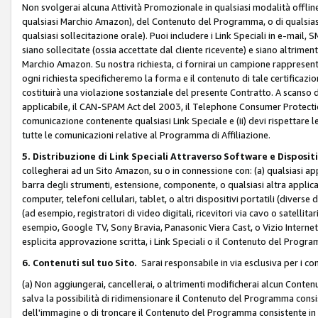
Non svolgerai alcuna Attività Promozionale in qualsiasi modalità offline, a
qualsiasi Marchio Amazon), del Contenuto del Programma, o di qualsiasi
qualsiasi sollecitazione orale). Puoi includere i Link Speciali in e-mail, 
siano sollecitate (ossia accettate dal cliente ricevente) e siano altriment
Marchio Amazon. Su nostra richiesta, ci fornirai un campione rappresentati
ogni richiesta specificheremo la forma e il contenuto di tale certificazi
costituirà una violazione sostanziale del presente Contratto. A scanso di 
applicabile, il CAN-SPAM Act del 2003, il Telephone Consumer Protection 
comunicazione contenente qualsiasi Link Speciale e (ii) devi rispettare l
tutte le comunicazioni relative al Programma di Affiliazione.
5. Distribuzione di Link Speciali Attraverso Software e Disposit
collegherai ad un Sito Amazon, su o in connessione con: (a) qualsiasi a
barra degli strumenti, estensione, componente, o qualsiasi altra applicazi
computer, telefoni cellulari, tablet, o altri dispositivi portatili (divers
(ad esempio, registratori di video digitali, ricevitori via cavo o satellitar
esempio, Google TV, Sony Bravia, Panasonic Viera Cast, o Vizio Internet 
esplicita approvazione scritta, i Link Speciali o il Contenuto del Pro
6. Contenuti sul tuo Sito.
Sarai responsabile in via esclusiva per i con
(a) Non aggiungerai, cancellerai, o altrimenti modificherai alcun Conte
salva la possibilità di ridimensionare il Contenuto del Programma consi
dell'immagine o di troncare il Contenuto del Programma consistente in un