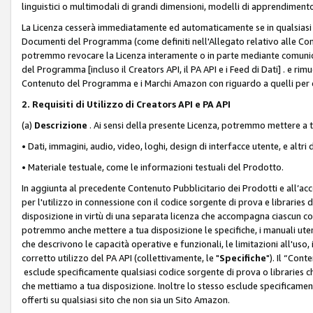
linguistici o multimodali di grandi dimensioni, modelli di apprendiment
La Licenza cesserà immediatamente ed automaticamente se in qualsiasi
Documenti del Programma (come definiti nell'Allegato relativo alle Comm
potremmo revocare la Licenza interamente o in parte mediante comunicaz
del Programma [incluso il Creators API, il PA API e i Feed di Dati] . e r
Contenuto del Programma e i Marchi Amazon con riguardo a quelli per cu
2. Requisiti di Utilizzo di Creators API e PA API
(a)
Descrizione
. Ai sensi della presente Licenza, potremmo mettere a
• Dati, immagini, audio, video, loghi, design di interfacce utente, e altri 
• Materiale testuale, come le informazioni testuali del Prodotto.
In aggiunta al precedente Contenuto Pubblicitario dei Prodotti e all’ac
per l'utilizzo in connessione con il codice sorgente di prova e libraries 
disposizione in virtù di una separata licenza che accompagna ciascun cod
potremmo anche mettere a tua disposizione le specifiche, i manuali utent
che descrivono le capacità operative e funzionali, le limitazioni all'uso, i 
corretto utilizzo del PA API (collettivamente, le "
Specifiche
"). Il “Con
esclude specificamente qualsiasi codice sorgente di prova o libraries ch
che mettiamo a tua disposizione. Inoltre lo stesso esclude specificament
offerti su qualsiasi sito che non sia un Sito Amazon.