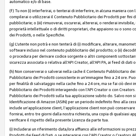
automatico e/o di base.
(f) Tu non (i) interferirai, o tenterai di interferire, in alcuna maniera co
compilerai o utilizzerai il Contenuto Pubblicitario dei Prodotti per fini di
pubblicitarie; o (iii) rimuoverai, oscurerai, altererai, o renderai invisibile, 
proprietà intellettuale o di diritti proprietari, che appaiono su o sono c
dei Prodotti, o nelle Specifiche.
(g) L'utente non potrà e non tenterà di (i) modificare, alterare, manomet
software incluso nel contenuto pubblicitario del prodotto; o (ii) decod
o procedura per derivare codice sorgente o altri componenti sottostan
sicurezza associata o relativa all'API Creator, all'API PA, ai feed di dati 
(h) Non conserverai o salverai nella cache il Contenuto Pubblicitario de
Pubblicitario dei Prodotti consistente in un'immagine fino a 24 ore. Puo
per finalità di salvataggio nella cache fino a 24 ore, ma se fai ciò d
Pubblicitario dei Prodotti interagendo con l'API Creator o con Creator
Pubblicitario dei Prodotti sulla tua applicazione subito do. Salvo non
Identificazione di Amazon (ASIN) per un periodo indefinito fino alla ce
include un'applicazione client, l'applicazione client non può conservare 
fornirai, entro tre giorni dalla nostra richiesta, una copia di qualsiasi ap
verificare il rispetto della presente Licenza da parte tua.
(i) Includerai un riferimento data/ora affianco alle informazioni su prezz
Prodotti dai Feed di Dati, o se interagirai con l'API Creator o Creators 