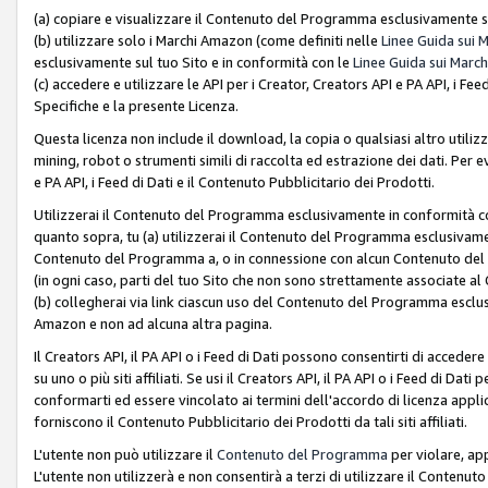
(a) copiare e visualizzare il Contenuto del Programma esclusivamente su
(b) utilizzare solo i Marchi Amazon (come definiti nelle
Linee Guida sui 
esclusivamente sul tuo Sito e in conformità con le
Linee Guida sui March
(c) accedere e utilizzare le API per i Creator, Creators API e PA API, i F
Specifiche e la presente Licenza.
Questa licenza non include il download, la copia o qualsiasi altro utiliz
mining, robot o strumenti simili di raccolta ed estrazione dei dati. Per 
e PA API, i Feed di Dati e il Contenuto Pubblicitario dei Prodotti.
Utilizzerai il Contenuto del Programma esclusivamente in conformità con
quanto sopra, tu (a) utilizzerai il Contenuto del Programma esclusivamen
Contenuto del Programma a, o in connessione con alcun Contenuto del P
(in ogni caso, parti del tuo Sito che non sono strettamente associate a
(b) collegherai via link ciascun uso del Contenuto del Programma esclus
Amazon e non ad alcuna altra pagina.
Il Creators API, il PA API o i Feed di Dati possono consentirti di accedere 
su uno o più siti affiliati. Se usi il Creators API, il PA API o i Feed di Dati
conformarti ed essere vincolato ai termini dell'accordo di licenza applicab
forniscono il Contenuto Pubblicitario dei Prodotti da tali siti affiliati.
L'utente non può utilizzare il
Contenuto del Programma
per violare, app
L'utente non utilizzerà e non consentirà a terzi di utilizzare il Conten