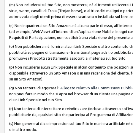
(m) Non includerai sul tuo Sito, non mostrerai, né altrimenti utilizzera
virus, worm, cavalli di Troia (Trojan horse), o altri codici maligni o p
autorizzata dagli utenti prima di essere scaricata o installata sul loro co
(n) Non inquadrerai un Sito Amazon, né alcuna parte di esso, all'interno
(ad esempio, WebView) all'interno di un'Applicazione Mobile. In ogni cas
Requisiti di Partecipazione, non costituirà una violazione del presente a
(o) Non pubblicherai né fornirai alcun Link Speciale o altro contenuto
pubblicità su pagine di transizione (transitional page ads), o pubblicità 
promuove i Prodotti strettamente associati ai materiali sul tuo Sito.
(p) Non includerai alcun Link Speciale in alcun contenuto che posizioni 
disponibile attraverso un Sito Amazon o in una recensione del cliente, fo
su un Sito Amazon).
(q) Non tenterai di aggirare l'
Allegato relativo alle Commissioni Pubblic
non puoi fare in modo che si apra nel browser di un cliente una pagina qu
di un Link Speciale nel tuo Sito.
(r) Non tenterai di intercettare o reindirizzare (incluso attraverso softwa
pubblicitarie da, qualsiasi sito che partecipa al Programma di Affiliazio
(s) Non genererai clic o impression sul tuo Sito in maniera artificiale 
o in altro modo.