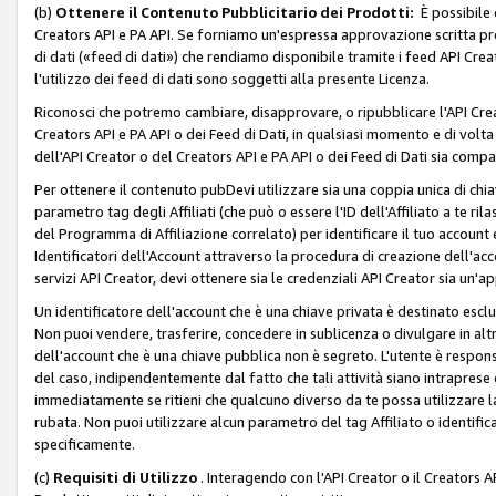
(b)
Ottenere il Contenuto Pubblicitario dei Prodotti:
È possibile 
Creators API e PA API. Se forniamo un'espressa approvazione scritta pre
di dati («feed di dati») che rendiamo disponibile tramite i feed API Creat
l'utilizzo dei feed di dati sono soggetti alla presente Licenza.
Riconosci che potremo cambiare, disapprovare, o ripubblicare l'API Creato
Creators API e PA API o dei Feed di Dati, in qualsiasi momento e di volta i
dell'API Creator o del Creators API e PA API o dei Feed di Dati sia compati
Per ottenere il contenuto pubDevi utilizzare sia una coppia unica di chiav
parametro tag degli Affiliati (che può o essere l'ID dell'Affiliato a te r
del Programma di Affiliazione correlato) per identificare il tuo account e
Identificatori dell'Account attraverso la procedura di creazione dell'acc
servizi API Creator, devi ottenere sia le credenziali API Creator sia un'a
Un identificatore dell'account che è una chiave privata è destinato esc
Non puoi vendere, trasferire, concedere in sublicenza o divulgare in alt
dell'account che è una chiave pubblica non è segreto. L'utente è responsabi
del caso, indipendentemente dal fatto che tali attività siano intraprese 
immediatamente se ritieni che qualcuno diverso da te possa utilizzare la 
rubata. Non puoi utilizzare alcun parametro del tag Affiliato o identif
specificamente.
(c)
Requisiti di Utilizzo
. Interagendo con l'API Creator o il Creators A