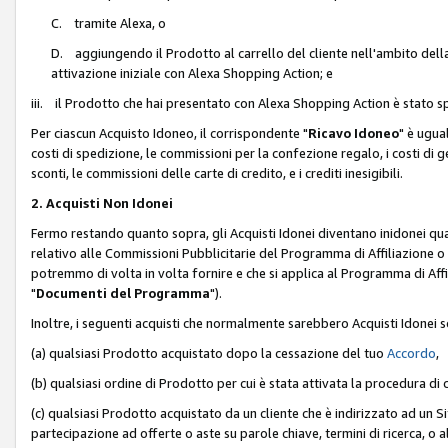
C. tramite Alexa, o
D. aggiungendo il Prodotto al carrello del cliente nell'ambito dell
attivazione iniziale con Alexa Shopping Action; e
iii. il Prodotto che hai presentato con Alexa Shopping Action è stato spe
Per ciascun Acquisto Idoneo, il corrispondente "
Ricavo Idoneo
" è ugua
costi di spedizione, le commissioni per la confezione regalo, i costi di gest
sconti, le commissioni delle carte di credito, e i crediti inesigibili.
2. Acquisti Non Idonei
Fermo restando quanto sopra, gli Acquisti Idonei diventano inidonei qu
relativo alle Commissioni Pubblicitarie del Programma di Affiliazione o di
potremmo di volta in volta fornire e che si applica al Programma di Affil
"
Documenti del Programma
").
Inoltre, i seguenti acquisti che normalmente sarebbero Acquisti Idonei 
(a) qualsiasi Prodotto acquistato dopo la cessazione del tuo
Accordo
,
(b) qualsiasi ordine di Prodotto per cui è stata attivata la procedura di
(c) qualsiasi Prodotto acquistato da un cliente che è indirizzato ad un 
partecipazione ad offerte o aste su parole chiave, termini di ricerca, o a