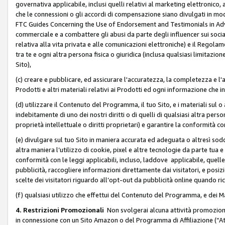
governativa applicabile, inclusi quelli relativi al marketing elettronico, 
che le connessioni o gli accordi di compensazione siano divulgati in mo
FTC Guides Concerning the Use of Endorsement and Testimonials in Adve
commerciale e a combattere gli abusi da parte degli influencer sui soci
relativa alla vita privata e alle comunicazioni elettroniche) e il Rego
tra te e ogni altra persona fisica o giuridica (inclusa qualsiasi limitazion
Sito),
(c) creare e pubblicare, ed assicurare l'accuratezza, la completezza e l'a
Prodotti e altri materiali relativi ai Prodotti ed ogni informazione che in
(d) utilizzare il Contenuto del Programma, il tuo Sito, e i materiali sul 
indebitamente di uno dei nostri diritti o di quelli di qualsiasi altra persona 
proprietà intellettuale o diritti proprietari) e garantire la conformità co
(e) divulgare sul tuo Sito in maniera accurata ed adeguata o altresì soddi
altra maniera l’utilizzo di cookie, pixel e altre tecnologie da parte tua e di
conformità con le leggi applicabili, incluso, laddove applicabile, quelle t
pubblicità, raccogliere informazioni direttamente dai visitatori, e posiz
scelte dei visitatori riguardo all’opt-out da pubblicità online quando ri
(f) qualsiasi utilizzo che effettui del Contenuto del Programma, e dei 
4. Restrizioni Promozionali
Non svolgerai alcuna attività promozionale
in connessione con un Sito Amazon o del Programma di Affiliazione (“At