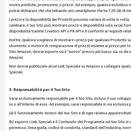
nostre politiche, promozioni, o prezzi. Ad esempio, qualora includessi
potrai dichiarare che stia linkando uno smartphone che ha 128 GB di m
I prezzi e la disponibilità dei Prodotti possono variare di volta in volta
cambiare, il tuo Sito può mostrare prezzi e disponibilità solo se:(a) fornia
disponibilità tramite Creators API o PA API e ti conformi ai requisiti rela
Inoltre, qualora scegliessi di mostrare i prezzi per qualsiasi Prodotto su
strumento o motore di comparazione di prezzi) insieme ai prezzi per lo s
Sito Amazon, dovrai esporre sia il "nuovo" prezzo più basso sia, se da noi
Amazon.
Non dovrai pubblicare alcun Link Speciale su Amazon o collegare qualsia
Speciali.
3. Responsabilità per il Tuo Sito
Sarai esclusivamente responsabile per il tuo Sito, incluso il suo svilu
su o all'interno di esso. Ad esempio, sarai responsabile in via esclusiva 
(a) il funzionamento tecnico del tuo Sito e di ogni relativa apparecchia
(b) esporre i Link Speciali e il Contenuto del Programma sul tuo Sito in 
permesso, linea guida, codice di condotta, standard dell'industria, norme