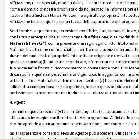
Affiliazione, i Link Speciali, modelli di link, il Contenuto del Programma,
nome a dominio di nostra proprietà o da noi gestito, le informazioni e i ma
nostri affiliati (inclusi i Marchi Amazon), e ogni altra proprietà intell
Affiliazione (inclusa qualsiasi interfaccia dell'applicazione del programm
Se ci fornisci suggerimenti, recensioni, modifiche, dati, immagini, test
con la tua partecipazione al Programma di Affiliazione, o se modifichi 
Materiali Inviati
”), con la presente ci assegni ogni diritto, titolo, ed i
Materiali Inviati come confidenziali) un diritto e una licenza interament
durata dei tuoi diritti di proprietà intellettuale originale e derivata a: (a)
qualsiasi maniera; (b) adattare, modificare, riformattare, e creare opere de
tuo nome nella forma di riconoscimento in connessione con i Tuoi Materiali
di cui sopra a qualsiasi persona fisica o giuridica. In aggiunta, con la pre
ottenuto i Tuoi Materiali Inviati in maniera lecita e (z) l'esercizio dei diri
i diritti di alcuna persona fisica o giuridica, incluso qualsiasi diritto d
perfezionare, o mantenere i nostri diritti su e relativi ai Tuoi Materiali In
4. Agenti
I termini di questa sezione («Termini dell'agente») si applicano se l'uten
utilizzare o interagire con il contenuto del programma. Ai fini delle pre
che intraprende azioni autonome o semi-autonome per conto o su istruzi
(a) Trasparenza e consenso. Nessun Agente può accedere, utilizzare o 