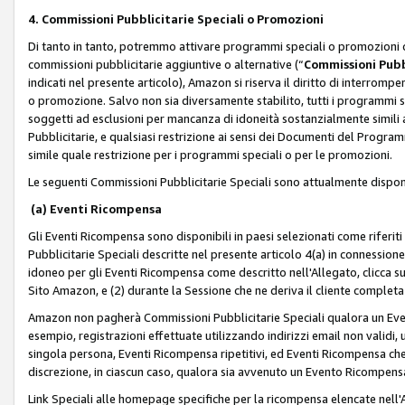
4. Commissioni Pubblicitarie Speciali o Promozioni
Di tanto in tanto, potremmo attivare programmi speciali o promozioni ch
commissioni pubblicitarie aggiuntive o alternative (“
Commissioni Pubbl
indicati nel presente articolo), Amazon si riserva il diritto di interrom
o promozione. Salvo non sia diversamente stabilito, tutti i programmi s
soggetti ad esclusioni per mancanza di idoneità sostanzialmente simili a
Pubblicitarie, e qualsiasi restrizione ai sensi dei Documenti del Progr
simile quale restrizione per i programmi speciali o per le promozioni.
Le seguenti Commissioni Pubblicitarie Speciali sono attualmente disponi
(a) Eventi Ricompensa
Gli Eventi Ricompensa sono disponibili in paesi selezionati come riferiti 
Pubblicitarie Speciali descritte nel presente articolo 4(a) in connessione 
idoneo per gli Eventi Ricompensa come descritto nell'Allegato, clicca 
Sito Amazon, e (2) durante la Sessione che ne deriva il cliente completa
Amazon non pagherà Commissioni Pubblicitarie Speciali qualora un Event
esempio, registrazioni effettuate utilizzando indirizzi email non validi
singola persona, Eventi Ricompensa ripetitivi, ed Eventi Ricompensa che
discrezione, in ciascun caso, qualora sia avvenuto un Evento Ricompensa
Link Speciali alle homepage specifiche per la ricompensa elencate nel