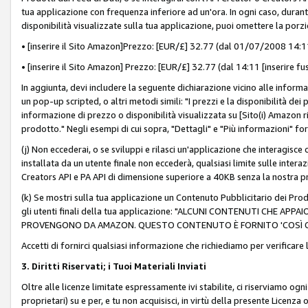
tua applicazione con frequenza inferiore ad un'ora. In ogni caso, durante
disponibilità visualizzate sulla tua applicazione, puoi omettere la porz
• [inserire il Sito Amazon]Prezzo: [EUR/£] 32.77 (dal 01/07/2008 14:11 
• [inserire il Sito Amazon] Prezzo: [EUR/£] 32.77 (dal 14:11 [inserire fu
In aggiunta, devi includere la seguente dichiarazione vicino alle informa
un pop-up scripted, o altri metodi simili: "I prezzi e la disponibilità de
informazione di prezzo o disponibilità visualizzata su [Sito(i) Amazon ri
prodotto." Negli esempi di cui sopra, "Dettagli" e "Più informazioni" fo
(j) Non eccederai, o se sviluppi e rilasci un'applicazione che interagisce
installata da un utente finale non eccederà, qualsiasi limite sulle interazi
Creators API e PA API di dimensione superiore a 40KB senza la nostra p
(k) Se mostri sulla tua applicazione un Contenuto Pubblicitario dei Prodo
gli utenti finali della tua applicazione: "ALCUNI CONTENUTI CHE AP
PROVENGONO DA AMAZON. QUESTO CONTENUTO È FORNITO 'COSÌ CO
Accetti di fornirci qualsiasi informazione che richiediamo per verificare
3. Diritti Riservati; i Tuoi Materiali Inviati
Oltre alle licenze limitate espressamente ivi stabilite, ci riserviamo ogni dir
proprietari) su e per, e tu non acquisisci, in virtù della presente Licenza