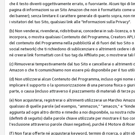
che il testo diventi oggettivamente errato, o fuorviante. Alcuni tipi d
pagina di informazioni su un Sito Amazon che non è formattato come un L
dei banner); senza limitare il carattere generale di quanto sopra, non rimu
i visitatori del tuo Sito, qualsiasi link alle "Informazioni sulla Privacy".
(b) Non venderai, rivenderai, ridistribuirai, concederai in sub-licenza, 
incorpora, o mostra qualsiasi Contenuto del Programma, Creators API, PA A
del contenuto del Programma nella pubblicità al di fuori del tuo Sito o su 
social network) che ti richiedono di sublicenziare o altrimenti cedere i 
né creerai link formattati con il tuo tag da Affiliato per, o mostrerai tali 
(c) Rimuoverai tempestivamente dal tuo Sito e cancellerai o altrimenti
Amazon o che ti comunichiamo non essere più disponibile per il tuo util
(d) Non utilizzerai alcun Contenuto del Programma, incluso ogni nome 
implicare il supporto o la sponsorizzazione di una persona fisica o giur
parte, o causa (incluso attraverso il piazzamento di materiali di terze
(e) Non acquisterai, registrerai o altrimenti utilizzerai un Marchio Amaz
qualsiasi di quelle parole (ad esempio, “ammazon,” “amaozn,” e “kindel,”)
aggiunta ad ogni altro diritto e rimedio a noi disponibile, su nostra rich
(definiti di seguito) dalle parole chiave utilizzate per mostrare il tuo co
l'esclusione attraverso parole chiavi negative), purché il Motore di Ricer
(f) Non farai offerte né acquisterai keyword, termini di ricerca, o altri 