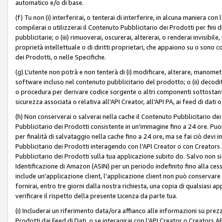
automatico e/o di base.
(f) Tu non (i) interferirai, o tenterai di interferire, in alcuna maniera co
compilerai o utilizzerai il Contenuto Pubblicitario dei Prodotti per fini di
pubblicitarie; o (iii) rimuoverai, oscurerai, altererai, o renderai invisibile, 
proprietà intellettuale o di diritti proprietari, che appaiono su o sono c
dei Prodotti, o nelle Specifiche.
(g) L'utente non potrà e non tenterà di (i) modificare, alterare, manomet
software incluso nel contenuto pubblicitario del prodotto; o (ii) decod
o procedura per derivare codice sorgente o altri componenti sottostan
sicurezza associata o relativa all'API Creator, all'API PA, ai feed di dati 
(h) Non conserverai o salverai nella cache il Contenuto Pubblicitario de
Pubblicitario dei Prodotti consistente in un'immagine fino a 24 ore. Puo
per finalità di salvataggio nella cache fino a 24 ore, ma se fai ciò d
Pubblicitario dei Prodotti interagendo con l'API Creator o con Creator
Pubblicitario dei Prodotti sulla tua applicazione subito do. Salvo non
Identificazione di Amazon (ASIN) per un periodo indefinito fino alla ce
include un'applicazione client, l'applicazione client non può conservare 
fornirai, entro tre giorni dalla nostra richiesta, una copia di qualsiasi ap
verificare il rispetto della presente Licenza da parte tua.
(i) Includerai un riferimento data/ora affianco alle informazioni su prezz
Prodotti dai Feed di Dati, o se interagirai con l'API Creator o Creators 