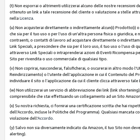
(t) Non esporrai o altrimenti utilizzerai alcuno delle nostre recensioni de
ottenuto un link a tale recensione del cliente o valutazione a stelle attra
nella
Licenza
.
(u) Non acquisterai direttamente o indirettamente alcun(i) Prodotto(i) o
che sia per il tuo uso o per l'uso di un'altra persona fisica o giuridica, e
contraenti, o contatti di lavoro ad acquistare direttamente o indirett
Link Speciali, a prescindere che sia per il loro uso, il tuo uso o l'uso di 
attraverso Link Speciali o intraprenderai azioni di Eventi Ricompensa per
Sito per rivendita o uso commerciale di qualsiasi tipo.
(v) Non coprirai, nasconderai, falsificherai, o oscurerai in altro modo l'U
Reindirizzamento) o l'utente dell'applicazione in cui il Contenuto del
individuare il sito o l'applicazione da cui il cliente clicca attraverso ta
(w) Non utilizzerai un servizio di abbreviazione dei link (link shortening
comprensibile che stai effettuando un collegamento ad un Sito Amazo
(x) Su nostra richiesta, ci fornirai una certificazione scritta che hai r
dell'Accordo, incluse le Politiche del Programma). Qualsiasi mancata co
violazione dell'
Accordo
.
(y) Salvo non sia diversamente indicato da Amazon, il tuo Sito non deve 
alerting).