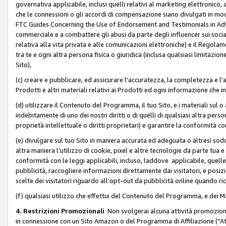
governativa applicabile, inclusi quelli relativi al marketing elettronico, 
che le connessioni o gli accordi di compensazione siano divulgati in mo
FTC Guides Concerning the Use of Endorsement and Testimonials in Adve
commerciale e a combattere gli abusi da parte degli influencer sui soci
relativa alla vita privata e alle comunicazioni elettroniche) e il Rego
tra te e ogni altra persona fisica o giuridica (inclusa qualsiasi limitazion
Sito),
(c) creare e pubblicare, ed assicurare l'accuratezza, la completezza e l'a
Prodotti e altri materiali relativi ai Prodotti ed ogni informazione che in
(d) utilizzare il Contenuto del Programma, il tuo Sito, e i materiali sul 
indebitamente di uno dei nostri diritti o di quelli di qualsiasi altra persona 
proprietà intellettuale o diritti proprietari) e garantire la conformità co
(e) divulgare sul tuo Sito in maniera accurata ed adeguata o altresì soddi
altra maniera l’utilizzo di cookie, pixel e altre tecnologie da parte tua e di
conformità con le leggi applicabili, incluso, laddove applicabile, quelle t
pubblicità, raccogliere informazioni direttamente dai visitatori, e posiz
scelte dei visitatori riguardo all’opt-out da pubblicità online quando ri
(f) qualsiasi utilizzo che effettui del Contenuto del Programma, e dei 
4. Restrizioni Promozionali
Non svolgerai alcuna attività promozionale
in connessione con un Sito Amazon o del Programma di Affiliazione (“At