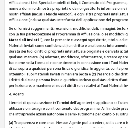
Affiliazione, i Link Speciali, modelli di link, il Contenuto del Programma,
nome a dominio di nostra proprietà o da noi gestito, le informazioni e i ma
nostri affiliati (inclusi i Marchi Amazon), e ogni altra proprietà intell
Affiliazione (inclusa qualsiasi interfaccia dell'applicazione del programm
Se ci fornisci suggerimenti, recensioni, modifiche, dati, immagini, test
con la tua partecipazione al Programma di Affiliazione, o se modifichi 
Materiali Inviati
”), con la presente ci assegni ogni diritto, titolo, ed i
Materiali Inviati come confidenziali) un diritto e una licenza interament
durata dei tuoi diritti di proprietà intellettuale originale e derivata a: (a)
qualsiasi maniera; (b) adattare, modificare, riformattare, e creare opere de
tuo nome nella forma di riconoscimento in connessione con i Tuoi Materiali
di cui sopra a qualsiasi persona fisica o giuridica. In aggiunta, con la pre
ottenuto i Tuoi Materiali Inviati in maniera lecita e (z) l'esercizio dei diri
i diritti di alcuna persona fisica o giuridica, incluso qualsiasi diritto d
perfezionare, o mantenere i nostri diritti su e relativi ai Tuoi Materiali In
4. Agenti
I termini di questa sezione («Termini dell'agente») si applicano se l'uten
utilizzare o interagire con il contenuto del programma. Ai fini delle pre
che intraprende azioni autonome o semi-autonome per conto o su istruzi
(a) Trasparenza e consenso. Nessun Agente può accedere, utilizzare o 