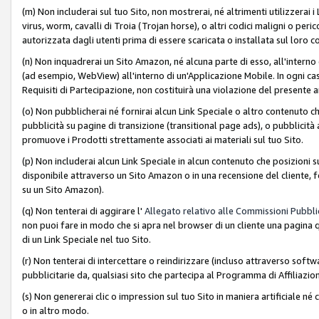
(m) Non includerai sul tuo Sito, non mostrerai, né altrimenti utilizzera
virus, worm, cavalli di Troia (Trojan horse), o altri codici maligni o p
autorizzata dagli utenti prima di essere scaricata o installata sul loro co
(n) Non inquadrerai un Sito Amazon, né alcuna parte di esso, all'interno
(ad esempio, WebView) all'interno di un'Applicazione Mobile. In ogni cas
Requisiti di Partecipazione, non costituirà una violazione del presente a
(o) Non pubblicherai né fornirai alcun Link Speciale o altro contenuto
pubblicità su pagine di transizione (transitional page ads), o pubblicità 
promuove i Prodotti strettamente associati ai materiali sul tuo Sito.
(p) Non includerai alcun Link Speciale in alcun contenuto che posizioni 
disponibile attraverso un Sito Amazon o in una recensione del cliente, fo
su un Sito Amazon).
(q) Non tenterai di aggirare l'
Allegato relativo alle Commissioni Pubblic
non puoi fare in modo che si apra nel browser di un cliente una pagina qu
di un Link Speciale nel tuo Sito.
(r) Non tenterai di intercettare o reindirizzare (incluso attraverso softwa
pubblicitarie da, qualsiasi sito che partecipa al Programma di Affiliazio
(s) Non genererai clic o impression sul tuo Sito in maniera artificiale 
o in altro modo.