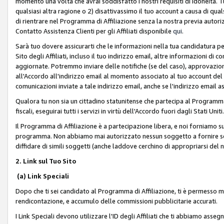
momento una volta che avrai soddisfatto i nostri requisiti di idoneità. 
qualsiasi altra ragione o 2) disattivassimo il tuo account a causa di qua
di rientrare nel Programma di Affiliazione senza la nostra previa autor
Contatto Assistenza Clienti per gli Affiliati disponibile
qui
.
Sarà tuo dovere assicurarti che le informazioni nella tua candidatura pe
Sito degli Affiliati, incluso il tuo indirizzo email, altre informazioni di
aggiornate. Potremmo inviare delle notifiche (se del caso), approvazioni
all'Accordo all'indirizzo email al momento associato al tuo account del
comunicazioni inviate a tale indirizzo email, anche se l'indirizzo email 
Qualora tu non sia un cittadino statunitense che partecipa al Programma
fiscali, eseguirai tutti i servizi in virtù dell'Accordo fuori dagli Stati Uniti
Il Programma di Affiliazione è a partecipazione libera, e noi forniamo sul S
programma. Non abbiamo mai autorizzato nessun soggetto a fornire servi
diffidare di simili soggetti (anche laddove cerchino di appropriarsi del
2. Link sul Tuo Sito
(a) Link Speciali
Dopo che ti sei candidato al Programma di Affiliazione, ti è permesso mos
rendicontazione, e accumulo delle commissioni pubblicitarie accurati.
I Link Speciali devono utilizzare l'ID degli Affiliati che ti abbiamo asseg