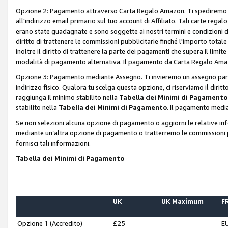
Opzione 2: Pagamento attraverso Carta Regalo Amazon
. Ti spediremo
all'indirizzo email primario sul tuo account di Affiliato. Tali carte rega
erano state guadagnate e sono soggette ai nostri termini e condizioni de
diritto di trattenere le commissioni pubblicitarie finché l'importo tota
inoltre il diritto di trattenere la parte dei pagamenti che supera il lim
modalità di pagamento alternativa. Il pagamento da Carta Regalo Amazo
Opzione 3: Pagamento mediante Assegno
. Ti invieremo un assegno par
indirizzo fisico. Qualora tu scelga questa opzione, ci riserviamo il diri
raggiunga il minimo stabilito nella
Tabella dei Minimi di Pagamento
stabilito nella
Tabella dei Minimi di Pagamento
. Il pagamento media
Se non selezioni alcuna opzione di pagamento o aggiorni le relative in
mediante un’altra opzione di pagamento o tratterremo le commissioni p
fornisci tali informazioni.
Tabella dei Minimi di Pagamento
UK
UK Maximum
FR
Opzione 1 (Accredito)
£25
E