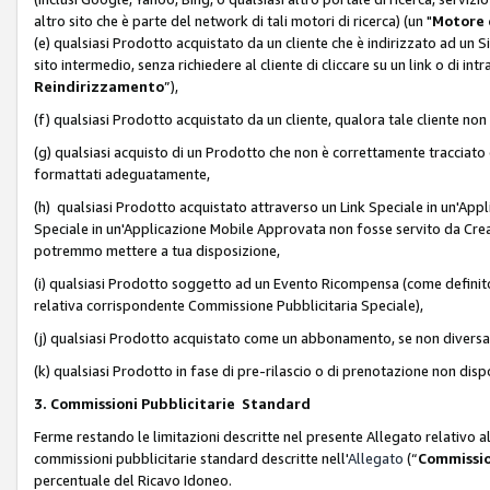
altro sito che è parte del network di tali motori di ricerca) (un "
Motore 
(e) qualsiasi Prodotto acquistato da un cliente che è indirizzato ad un 
sito intermedio, senza richiedere al cliente di cliccare su un link o di in
Reindirizzamento
”),
(f) qualsiasi Prodotto acquistato da un cliente, qualora tale cliente non
(g) qualsiasi acquisto di un Prodotto che non è correttamente tracciat
formattati adeguatamente,
(h) qualsiasi Prodotto acquistato attraverso un Link Speciale in un'App
Speciale in un'Applicazione Mobile Approvata non fosse servito da Creator
potremmo mettere a tua disposizione,
(i) qualsiasi Prodotto soggetto ad un Evento Ricompensa (come definito a
relativa corrispondente Commissione Pubblicitaria Speciale),
(j) qualsiasi Prodotto acquistato come un abbonamento, se non divers
(k) qualsiasi Prodotto in fase di pre-rilascio o di prenotazione non disp
3. Commissioni Pubblicitarie Standard
Ferme restando le limitazioni descritte nel presente Allegato relativo a
commissioni pubblicitarie standard descritte nell'
Allegato
(“
Commissio
percentuale del Ricavo Idoneo.