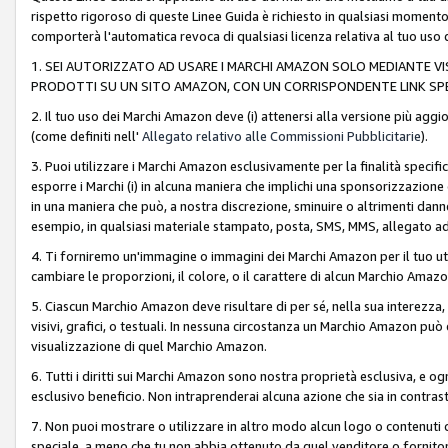
rispetto rigoroso di queste Linee Guida è richiesto in qualsiasi momento
comporterà l'automatica revoca di qualsiasi licenza relativa al tuo us
1. SEI AUTORIZZATO AD USARE I MARCHI AMAZON SOLO MEDIANTE VISU
PRODOTTI SU UN SITO AMAZON, CON UN CORRISPONDENTE LINK SPE
2. Il tuo uso dei Marchi Amazon deve (i) attenersi alla versione più agg
(come definiti nell'
Allegato relativo alle Commissioni Pubblicitarie
).
3. Puoi utilizzare i Marchi Amazon esclusivamente per la finalità speci
esporre i Marchi (i) in alcuna maniera che implichi una sponsorizzazione o 
in una maniera che può, a nostra discrezione, sminuire o altrimenti dann
esempio, in qualsiasi materiale stampato, posta, SMS, MMS, allegato ad 
4. Ti forniremo un'immagine o immagini dei Marchi Amazon per il tuo ut
cambiare le proporzioni, il colore, o il carattere di alcun Marchio Am
5. Ciascun Marchio Amazon deve risultare di per sé, nella sua interezza
visivi, grafici, o testuali. In nessuna circostanza un Marchio Amazon può
visualizzazione di quel Marchio Amazon.
6. Tutti i diritti sui Marchi Amazon sono nostra proprietà esclusiva, e
esclusivo beneficio. Non intraprenderai alcuna azione che sia in contrasto 
7. Non puoi mostrare o utilizzare in altro modo alcun logo o contenuti cr
speciale, a meno che tu non abbia ottenuto da quel venditore o fornitore