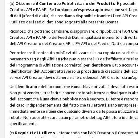
(b)
Ottenere il Contenuto Pubblicitario dei Prodotti:
È possibile 
Creators API e PA API. Se forniamo un'espressa approvazione scritta pre
di dati («feed di dati») che rendiamo disponibile tramite i feed API Creat
l'utilizzo dei feed di dati sono soggetti alla presente Licenza.
Riconosci che potremo cambiare, disapprovare, o ripubblicare l'API Creato
Creators API e PA API o dei Feed di Dati, in qualsiasi momento e di volta i
dell'API Creator o del Creators API e PA API o dei Feed di Dati sia compati
Per ottenere il contenuto pubDevi utilizzare sia una coppia unica di chiav
parametro tag degli Affiliati (che può o essere l'ID dell'Affiliato a te r
del Programma di Affiliazione correlato) per identificare il tuo account e
Identificatori dell'Account attraverso la procedura di creazione dell'acc
servizi API Creator, devi ottenere sia le credenziali API Creator sia un'a
Un identificatore dell'account che è una chiave privata è destinato esc
Non puoi vendere, trasferire, concedere in sublicenza o divulgare in alt
dell'account che è una chiave pubblica non è segreto. L'utente è responsabi
del caso, indipendentemente dal fatto che tali attività siano intraprese 
immediatamente se ritieni che qualcuno diverso da te possa utilizzare la 
rubata. Non puoi utilizzare alcun parametro del tag Affiliato o identif
specificamente.
(c)
Requisiti di Utilizzo
. Interagendo con l'API Creator o il Creators A