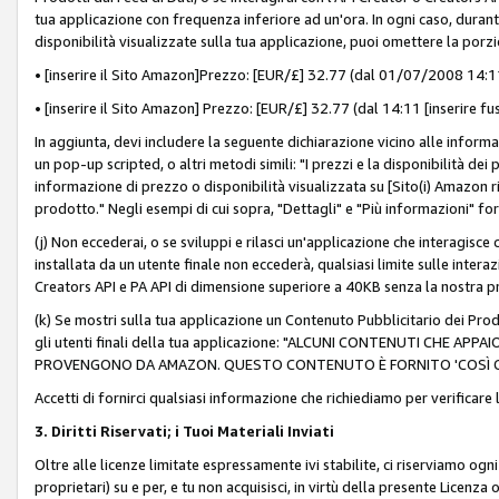
tua applicazione con frequenza inferiore ad un'ora. In ogni caso, durante
disponibilità visualizzate sulla tua applicazione, puoi omettere la porz
• [inserire il Sito Amazon]Prezzo: [EUR/£] 32.77 (dal 01/07/2008 14:11 
• [inserire il Sito Amazon] Prezzo: [EUR/£] 32.77 (dal 14:11 [inserire fu
In aggiunta, devi includere la seguente dichiarazione vicino alle informa
un pop-up scripted, o altri metodi simili: "I prezzi e la disponibilità de
informazione di prezzo o disponibilità visualizzata su [Sito(i) Amazon ri
prodotto." Negli esempi di cui sopra, "Dettagli" e "Più informazioni" fo
(j) Non eccederai, o se sviluppi e rilasci un'applicazione che interagisce
installata da un utente finale non eccederà, qualsiasi limite sulle interazi
Creators API e PA API di dimensione superiore a 40KB senza la nostra p
(k) Se mostri sulla tua applicazione un Contenuto Pubblicitario dei Prodo
gli utenti finali della tua applicazione: "ALCUNI CONTENUTI CHE AP
PROVENGONO DA AMAZON. QUESTO CONTENUTO È FORNITO 'COSÌ CO
Accetti di fornirci qualsiasi informazione che richiediamo per verificare
3. Diritti Riservati; i Tuoi Materiali Inviati
Oltre alle licenze limitate espressamente ivi stabilite, ci riserviamo ogni dir
proprietari) su e per, e tu non acquisisci, in virtù della presente Licenza