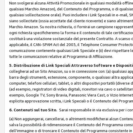
Non svolgerai alcuna Attività Promozionale in qualsiasi modalità offline, a
qualsiasi Marchio Amazon), del Contenuto del Programma, o di qualsiasi
qualsiasi sollecitazione orale). Puoi includere i Link Speciali in e-mail, 
siano sollecitate (ossia accettate dal cliente ricevente) e siano altriment
Marchio Amazon. Su nostra richiesta, ci fornirai un campione rappresentati
ogni richiesta specificheremo la forma e il contenuto di tale certificazi
costituirà una violazione sostanziale del presente Contratto. A scanso di 
applicabile, il CAN-SPAM Act del 2003, il Telephone Consumer Protection 
comunicazione contenente qualsiasi Link Speciale e (ii) devi rispettare l
tutte le comunicazioni relative al Programma di Affiliazione.
5. Distribuzione di Link Speciali Attraverso Software e Disposit
collegherai ad un Sito Amazon, su o in connessione con: (a) qualsiasi a
barra degli strumenti, estensione, componente, o qualsiasi altra applicazi
computer, telefoni cellulari, tablet, o altri dispositivi portatili (divers
(ad esempio, registratori di video digitali, ricevitori via cavo o satellitar
esempio, Google TV, Sony Bravia, Panasonic Viera Cast, o Vizio Internet 
esplicita approvazione scritta, i Link Speciali o il Contenuto del Pro
6. Contenuti sul tuo Sito.
Sarai responsabile in via esclusiva per i con
(a) Non aggiungerai, cancellerai, o altrimenti modificherai alcun Conte
salva la possibilità di ridimensionare il Contenuto del Programma consi
dell'immagine o di troncare il Contenuto del Programma consistente in un