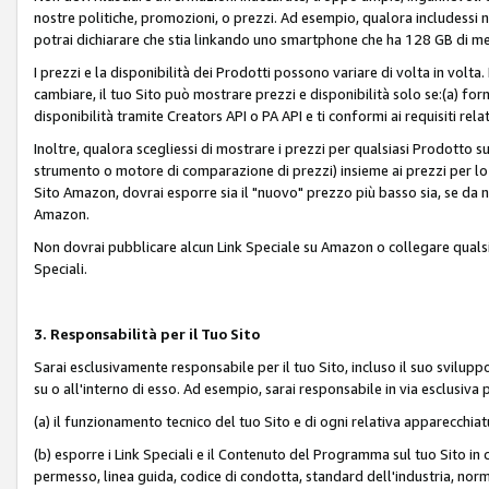
nostre politiche, promozioni, o prezzi. Ad esempio, qualora includessi
potrai dichiarare che stia linkando uno smartphone che ha 128 GB di m
I prezzi e la disponibilità dei Prodotti possono variare di volta in volta
cambiare, il tuo Sito può mostrare prezzi e disponibilità solo se:(a) fornia
disponibilità tramite Creators API o PA API e ti conformi ai requisiti rela
Inoltre, qualora scegliessi di mostrare i prezzi per qualsiasi Prodotto su
strumento o motore di comparazione di prezzi) insieme ai prezzi per lo s
Sito Amazon, dovrai esporre sia il "nuovo" prezzo più basso sia, se da noi
Amazon.
Non dovrai pubblicare alcun Link Speciale su Amazon o collegare qualsia
Speciali.
3. Responsabilità per il Tuo Sito
Sarai esclusivamente responsabile per il tuo Sito, incluso il suo svilu
su o all'interno di esso. Ad esempio, sarai responsabile in via esclusiva 
(a) il funzionamento tecnico del tuo Sito e di ogni relativa apparecchia
(b) esporre i Link Speciali e il Contenuto del Programma sul tuo Sito in 
permesso, linea guida, codice di condotta, standard dell'industria, norme