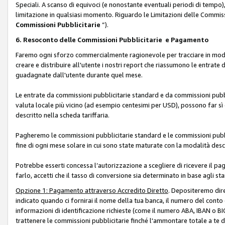
Speciali. A scanso di equivoci (e nonostante eventuali periodi di tempo), 
limitazione in qualsiasi momento. Riguardo le Limitazioni delle Commissi
Commissioni Pubblicitarie
”).
6. Resoconto delle Commissioni Pubblicitarie e Pagamento
Faremo ogni sforzo commercialmente ragionevole per tracciare in modo a
creare e distribuire all'utente i nostri report che riassumono le entrate
guadagnate dall'utente durante quel mese.
Le entrate da commissioni pubblicitarie standard e da commissioni pubbl
valuta locale più vicino (ad esempio centesimi per USD), possono far sì 
descritto nella scheda tariffaria.
Pagheremo le commissioni pubblicitarie standard e le commissioni pubbli
fine di ogni mese solare in cui sono state maturate con la modalità descr
Potrebbe esserti concessa l’autorizzazione a scegliere di ricevere il pa
farlo, accetti che il tasso di conversione sia determinato in base agli s
Opzione 1: Pagamento attraverso Accredito Diretto
. Depositeremo dir
indicato quando ci fornirai il nome della tua banca, il numero del conto
informazioni di identificazione richieste (come il numero ABA, IBAN o BIC,
trattenere le commissioni pubblicitarie finché l'ammontare totale a te 