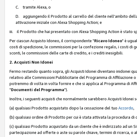
C. tramite Alexa, o
D. aggiungendo il Prodotto al carrello del cliente nell'ambito dell
attivazione iniziale con Alexa Shopping Action; e
iii. il Prodotto che hai presentato con Alexa Shopping Action è stato spe
Per ciascun Acquisto Idoneo, il corrispondente "
Ricavo Idoneo
" è ugua
costi di spedizione, le commissioni per la confezione regalo, i costi di gest
sconti, le commissioni delle carte di credito, e i crediti inesigibili.
2. Acquisti Non Idonei
Fermo restando quanto sopra, gli Acquisti Idonei diventano inidonei qu
relativo alle Commissioni Pubblicitarie del Programma di Affiliazione o di
potremmo di volta in volta fornire e che si applica al Programma di Affil
"
Documenti del Programma
").
Inoltre, i seguenti acquisti che normalmente sarebbero Acquisti Idonei 
(a) qualsiasi Prodotto acquistato dopo la cessazione del tuo
Accordo
,
(b) qualsiasi ordine di Prodotto per cui è stata attivata la procedura di
(c) qualsiasi Prodotto acquistato da un cliente che è indirizzato ad un 
partecipazione ad offerte o aste su parole chiave, termini di ricerca, o a