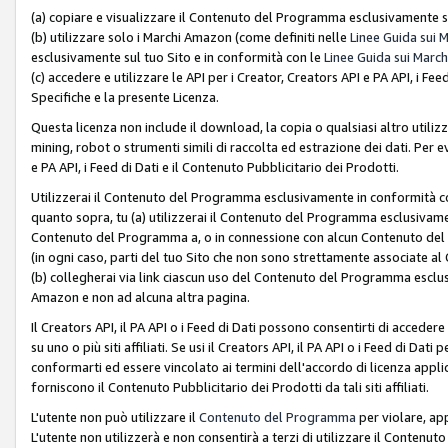
(a) copiare e visualizzare il Contenuto del Programma esclusivamente su
(b) utilizzare solo i Marchi Amazon (come definiti nelle
Linee Guida sui 
esclusivamente sul tuo Sito e in conformità con le
Linee Guida sui March
(c) accedere e utilizzare le API per i Creator, Creators API e PA API, i F
Specifiche e la presente Licenza.
Questa licenza non include il download, la copia o qualsiasi altro utiliz
mining, robot o strumenti simili di raccolta ed estrazione dei dati. Per 
e PA API, i Feed di Dati e il Contenuto Pubblicitario dei Prodotti.
Utilizzerai il Contenuto del Programma esclusivamente in conformità con
quanto sopra, tu (a) utilizzerai il Contenuto del Programma esclusivamen
Contenuto del Programma a, o in connessione con alcun Contenuto del P
(in ogni caso, parti del tuo Sito che non sono strettamente associate a
(b) collegherai via link ciascun uso del Contenuto del Programma esclus
Amazon e non ad alcuna altra pagina.
Il Creators API, il PA API o i Feed di Dati possono consentirti di accedere 
su uno o più siti affiliati. Se usi il Creators API, il PA API o i Feed di Dati
conformarti ed essere vincolato ai termini dell'accordo di licenza applicab
forniscono il Contenuto Pubblicitario dei Prodotti da tali siti affiliati.
L'utente non può utilizzare il
Contenuto del Programma
per violare, app
L'utente non utilizzerà e non consentirà a terzi di utilizzare il Conten