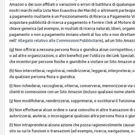
Amazon o dei suoi affiliati o variazioni o errori di battitura di qualunqu
nostri marchi nella Lista Non Esaustiva dei Marchi) o altrimenti partecipe
a pagamento risultante è un Posizionamento di Ricerca a Pagamento Vie
acquistare pubblicità di ricerca a pagamento e fornire i link al Motore di 
chiave generica (ad esempio, in risultati di ricerca naturali, liberi, organ
pagamento o non a pagamento inviano utenti al tuo sito e non direttam
nell'
Allegato relativo alle Commissioni Pubblicitarie
), ad un Sito Amaz
(g) Non offrirai a nessuna persona fisica o giuridica alcun corrispettivo, 
o ad altre organizzazioni, o altri benefici) per l'utilizzo dei Link Spe
che incentivi per persone fisiche o giuridiche a visitare un Sito Amazon a
(h) Non intercetterai, registrerai, reindirizzerai, leggerai, interpreterai
da qualsiasi persona fisica o giuridica.
(i) Non richiederai, raccoglierai, otterrai, conserverai, memorizzerai via 
clienti in connessione con un Sito Amazon (incluso qualsiasi nome utent
(j) Non modificherai, reindirizzerai, sopprimerai, o sostituirai il funzio
(k) Non effettuerai alcun ordine o sarai coinvolto in altre transazioni di
autorizzerai, aiuterai, o incoraggerai qualsiasi altra persona fisica o giu
(l) Non intraprenderai alcuna azione che possa ragionevolmente causare 
sito su cui le funzioni o transazioni (ad esempio, ricerca, navigazione, 