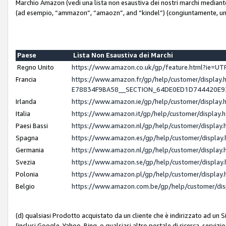
Marchio Amazon (vedi una lista non esaustiva dei nostri marchi mediante i 
(ad esempio, “ammazon”, “amaozn”, and “kindel”) (congiuntamente, un
Paese
Lista Non Esaustiva dei Marchi
Regno Unito
https://www.amazon.co.uk/gp/feature.html?ie=
Francia
https://www.amazon.fr/gp/help/customer/displ
E78834F9BA58__SECTION_64DE0ED1D744420E
Irlanda
https://www.amazon.ie/gp/help/customer/displ
Italia
https://www.amazon.it/gp/help/customer/displa
Paesi Bassi
https://www.amazon.nl/gp/help/customer/displa
Spagna
https://www.amazon.es/gp/help/customer/displa
Germania
https://www.amazon.nl/gp/help/customer/displa
Svezia
https://www.amazon.se/gp/help/customer/displa
Polonia
https://www.amazon.pl/gp/help/customer/displa
Belgio
https://www.amazon.com.be/gp/help/customer/d
(d) qualsiasi Prodotto acquistato da un cliente che è indirizzato ad un 
(inclusi Google, Yahoo, Bing, o qualsiasi altro portale di ricerca, servizio