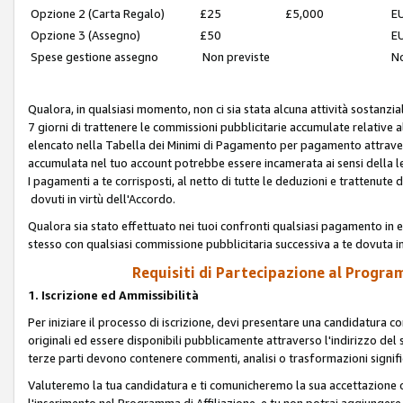
Opzione 2 (Carta Regalo)
£25
£5,000
EU
Opzione 3 (Assegno)
£50
EU
Spese gestione assegno
Non previste
No
Qualora, in qualsiasi momento, non ci sia stata alcuna attività sostanzial
7 giorni di trattenere le commissioni pubblicitarie accumulate relative
elencato nella Tabella dei Minimi di Pagamento per pagamento attrave
accumulata nel tuo account potrebbe essere incamerata ai sensi della leg
I pagamenti a te corrisposti, al netto di tutte le deduzioni e trattenut
dovuti in virtù dell'Accordo.
Qualora sia stato effettuato nei tuoi confronti qualsiasi pagamento in e
stesso con qualsiasi commissione pubblicitaria successiva a te dovuta in
Requisiti di Partecipazione al Program
1. Iscrizione ed Ammissibilità
Per iniziare il processo di iscrizione, devi presentare una candidatura 
originali ed essere disponibili pubblicamente attraverso l'indirizzo del s
terze parti devono contenere commenti, analisi o trasformazioni significat
Valuteremo la tua candidatura e ti comunicheremo la sua accettazione o r
l'inserimento nel Programma di Affiliazione, e tu non potrai aggiungere 