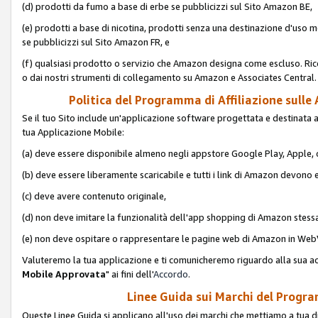
(d) prodotti da fumo a base di erbe se pubblicizzi sul Sito Amazon BE,
(e) prodotti a base di nicotina, prodotti senza una destinazione d'uso m
se pubblicizzi sul Sito Amazon FR, e
(f) qualsiasi prodotto o servizio che Amazon designa come escluso. Rice
o dai nostri strumenti di collegamento su Amazon e Associates Central.
Politica del Programma di Affiliazione sulle A
Se il tuo Sito include un'applicazione software progettata e destinata all'u
tua Applicazione Mobile:
(a) deve essere disponibile almeno negli appstore Google Play, Apple
(b) deve essere liberamente scaricabile e tutti i link di Amazon devono 
(c) deve avere contenuto originale,
(d) non deve imitare la funzionalità dell'app shopping di Amazon stess
(e) non deve ospitare o rappresentare le pagine web di Amazon in We
Valuteremo la tua applicazione e ti comunicheremo riguardo alla sua acc
Mobile Approvata
" ai fini dell'
Accordo
.
Linee Guida sui Marchi del Program
Queste Linee Guida si applicano all'uso dei marchi che mettiamo a tua