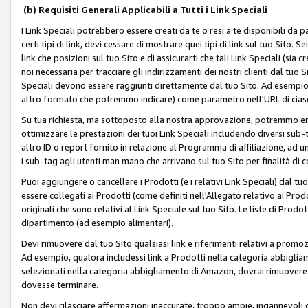
(b) Requisiti Generali Applicabili a Tutti i Link Speciali
I Link Speciali potrebbero essere creati da te o resi a te disponibili da 
certi tipi di link, devi cessare di mostrare quei tipi di link sul tuo Sito. 
link che posizioni sul tuo Sito e di assicurarti che tali Link Speciali (sia
noi necessaria per tracciare gli indirizzamenti dei nostri clienti dal tuo Sit
Speciali devono essere raggiunti direttamente dal tuo Sito. Ad esempio,
altro formato che potremmo indicare) come parametro nell'URL di ciasc
Su tua richiesta, ma sottoposto alla nostra approvazione, potremmo emet
ottimizzare le prestazioni dei tuoi Link Speciali includendo diversi sub-t
altro ID o report fornito in relazione al Programma di affiliazione, ad
i sub-tag agli utenti man mano che arrivano sul tuo Sito per finalità di 
Puoi aggiungere o cancellare i Prodotti (e i relativi Link Speciali) dal 
essere collegati ai Prodotti (come definiti nell'Allegato relativo ai Prodo
originali che sono relativi al Link Speciale sul tuo Sito. Le liste di Prod
dipartimento (ad esempio alimentari).
Devi rimuovere dal tuo Sito qualsiasi link e riferimenti relativi a prom
Ad esempio, qualora includessi link a Prodotti nella categoria abbigli
selezionati nella categoria abbigliamento di Amazon, dovrai rimuover
dovesse terminare.
Non devi rilasciare affermazioni inaccurate, troppo ampie, ingannevoli 