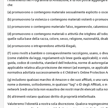
che:
(a) promuovono o contengono materiale sessualmente esplicito o osc
(b) promuovono la violenza o contengono materiali violenti o promuov
(c) promuovono o contengono materiale falso, ingannevole, calunnioso
(d) promuovono o contengono materiali o attività che istighino all'odio, m
quelle sulla base della razza, colore, sesso, religione, nazionalità, disa
(e) promuovono o intraprendono attività illegali,
(f) sono rivolti a bambini o consapevolmente raccolgono, usano, o divulg
(come stabilite da leggi, regolamenti e/o linee guida applicabili); o vi
guida, codice di condotta, standard dell'industria, norme di autoregolame
applicabile relativa alla protezione dei minori (ad esempio, se applicabi
normativa adottata successivamente o il Children’s Online Protection Ac
(g) includono qualsiasi marchio di Amazon o dei suoi affiliati, o una varia
nome a dominio, sottodominio, in qualsiasi "tag" o ID degli Affiliati, o in
network (vedi una lista non esaustiva dei nostri marchi elencati sulla no
(h) altrimenti violano qualsiasi diritto di proprietà intellettuale.
Valuteremo l'idoneità a nostra sola discrezione. Qualora respingessimo l