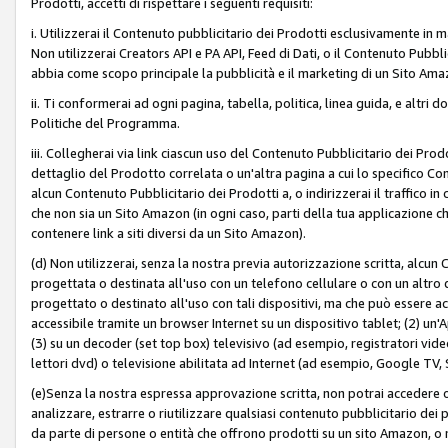
Prodotti, accetti di rispettare i seguenti requisiti:
i. Utilizzerai il Contenuto pubblicitario dei Prodotti esclusivamente in m
Non utilizzerai Creators API e PA API, Feed di Dati, o il Contenuto Pubbli
abbia come scopo principale la pubblicità e il marketing di un Sito Amaz
ii. Ti conformerai ad ogni pagina, tabella, politica, linea guida, e altri d
Politiche del Programma.
iii. Collegherai via link ciascun uso del Contenuto Pubblicitario dei Pr
dettaglio del Prodotto correlata o un'altra pagina a cui lo specifico Con
alcun Contenuto Pubblicitario dei Prodotti a, o indirizzerai il traffico i
che non sia un Sito Amazon (in ogni caso, parti della tua applicazione
contenere link a siti diversi da un Sito Amazon).
(d) Non utilizzerai, senza la nostra previa autorizzazione scritta, alcun
progettata o destinata all'uso con un telefono cellulare o con un altro d
progettato o destinato all'uso con tali dispositivi, ma che può essere acc
accessibile tramite un browser Internet su un dispositivo tablet; (2) u
(3) su un decoder (set top box) televisivo (ad esempio, registratori video d
lettori dvd) o televisione abilitata ad Internet (ad esempio, Google TV,
(e)Senza la nostra espressa approvazione scritta, non potrai accedere o u
analizzare, estrarre o riutilizzare qualsiasi contenuto pubblicitario dei
da parte di persone o entità che offrono prodotti su un sito Amazon, o