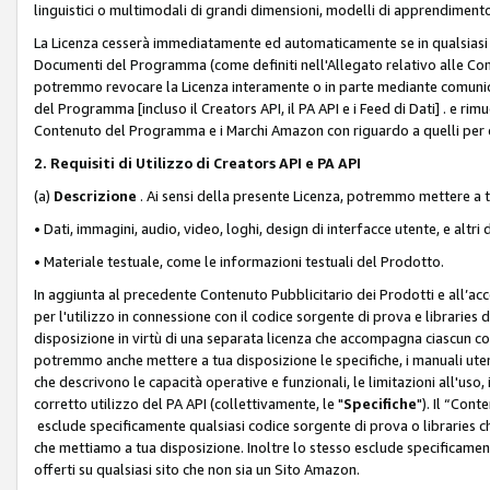
linguistici o multimodali di grandi dimensioni, modelli di apprendiment
La Licenza cesserà immediatamente ed automaticamente se in qualsiasi
Documenti del Programma (come definiti nell'Allegato relativo alle Comm
potremmo revocare la Licenza interamente o in parte mediante comunicaz
del Programma [incluso il Creators API, il PA API e i Feed di Dati] . e r
Contenuto del Programma e i Marchi Amazon con riguardo a quelli per cu
2. Requisiti di Utilizzo di Creators API e PA API
(a)
Descrizione
. Ai sensi della presente Licenza, potremmo mettere a
• Dati, immagini, audio, video, loghi, design di interfacce utente, e altri 
• Materiale testuale, come le informazioni testuali del Prodotto.
In aggiunta al precedente Contenuto Pubblicitario dei Prodotti e all’ac
per l'utilizzo in connessione con il codice sorgente di prova e libraries 
disposizione in virtù di una separata licenza che accompagna ciascun cod
potremmo anche mettere a tua disposizione le specifiche, i manuali utent
che descrivono le capacità operative e funzionali, le limitazioni all'uso, i 
corretto utilizzo del PA API (collettivamente, le "
Specifiche
"). Il “Con
esclude specificamente qualsiasi codice sorgente di prova o libraries ch
che mettiamo a tua disposizione. Inoltre lo stesso esclude specificament
offerti su qualsiasi sito che non sia un Sito Amazon.