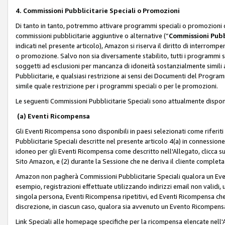
4. Commissioni Pubblicitarie Speciali o Promozioni
Di tanto in tanto, potremmo attivare programmi speciali o promozioni ch
commissioni pubblicitarie aggiuntive o alternative (“
Commissioni Pubbl
indicati nel presente articolo), Amazon si riserva il diritto di interrom
o promozione. Salvo non sia diversamente stabilito, tutti i programmi s
soggetti ad esclusioni per mancanza di idoneità sostanzialmente simili a
Pubblicitarie, e qualsiasi restrizione ai sensi dei Documenti del Progr
simile quale restrizione per i programmi speciali o per le promozioni.
Le seguenti Commissioni Pubblicitarie Speciali sono attualmente disponi
(a) Eventi Ricompensa
Gli Eventi Ricompensa sono disponibili in paesi selezionati come riferiti 
Pubblicitarie Speciali descritte nel presente articolo 4(a) in connessione 
idoneo per gli Eventi Ricompensa come descritto nell'Allegato, clicca 
Sito Amazon, e (2) durante la Sessione che ne deriva il cliente completa
Amazon non pagherà Commissioni Pubblicitarie Speciali qualora un Event
esempio, registrazioni effettuate utilizzando indirizzi email non validi
singola persona, Eventi Ricompensa ripetitivi, ed Eventi Ricompensa che
discrezione, in ciascun caso, qualora sia avvenuto un Evento Ricompensa
Link Speciali alle homepage specifiche per la ricompensa elencate nel