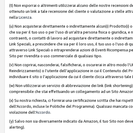
(t) Non esporrai o altrimenti utilizzerai alcuno delle nostre recensioni de
ottenuto un link a tale recensione del cliente o valutazione a stelle attra
nella
Licenza
.
(u) Non acquisterai direttamente o indirettamente alcun(i) Prodotto(i) o
che sia per il tuo uso o per l'uso di un'altra persona fisica o giuridica, e
contraenti, o contatti di lavoro ad acquistare direttamente o indirett
Link Speciali, a prescindere che sia per il loro uso, il tuo uso o l'uso di 
attraverso Link Speciali o intraprenderai azioni di Eventi Ricompensa per
Sito per rivendita o uso commerciale di qualsiasi tipo.
(v) Non coprirai, nasconderai, falsificherai, o oscurerai in altro modo l'U
Reindirizzamento) o l'utente dell'applicazione in cui il Contenuto del
individuare il sito o l'applicazione da cui il cliente clicca attraverso ta
(w) Non utilizzerai un servizio di abbreviazione dei link (link shortening
comprensibile che stai effettuando un collegamento ad un Sito Amazo
(x) Su nostra richiesta, ci fornirai una certificazione scritta che hai r
dell'Accordo, incluse le Politiche del Programma). Qualsiasi mancata co
violazione dell'
Accordo
.
(y) Salvo non sia diversamente indicato da Amazon, il tuo Sito non deve 
alerting).