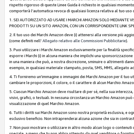
rispetto rigoroso di queste Linee Guida è richiesto in qualsiasi momento
comporterà l'automatica revoca di qualsiasi licenza relativa al tuo us
1. SEI AUTORIZZATO AD USARE I MARCHI AMAZON SOLO MEDIANTE VISU
PRODOTTI SU UN SITO AMAZON, CON UN CORRISPONDENTE LINK SPE
2. Il tuo uso dei Marchi Amazon deve (i) attenersi alla versione più agg
(come definiti nell'
Allegato relativo alle Commissioni Pubblicitarie
).
3. Puoi utilizzare i Marchi Amazon esclusivamente per la finalità speci
esporre i Marchi (i) in alcuna maniera che implichi una sponsorizzazione o 
in una maniera che può, a nostra discrezione, sminuire o altrimenti dann
esempio, in qualsiasi materiale stampato, posta, SMS, MMS, allegato ad 
4. Ti forniremo un'immagine o immagini dei Marchi Amazon per il tuo ut
cambiare le proporzioni, il colore, o il carattere di alcun Marchio Am
5. Ciascun Marchio Amazon deve risultare di per sé, nella sua interezza
visivi, grafici, o testuali. In nessuna circostanza un Marchio Amazon può
visualizzazione di quel Marchio Amazon.
6. Tutti i diritti sui Marchi Amazon sono nostra proprietà esclusiva, e
esclusivo beneficio. Non intraprenderai alcuna azione che sia in contrasto 
7. Non puoi mostrare o utilizzare in altro modo alcun logo o contenuti cr
speciale, a meno che tu non abbia ottenuto da quel venditore o fornitore