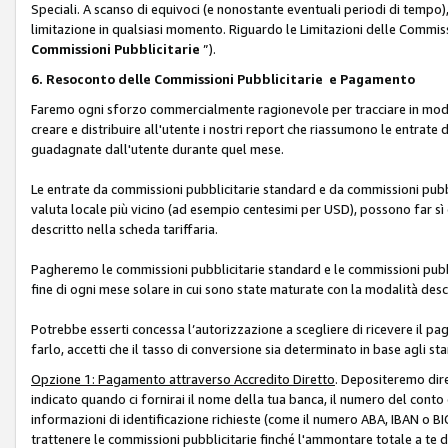
Speciali. A scanso di equivoci (e nonostante eventuali periodi di tempo), 
limitazione in qualsiasi momento. Riguardo le Limitazioni delle Commissi
Commissioni Pubblicitarie
”).
6. Resoconto delle Commissioni Pubblicitarie e Pagamento
Faremo ogni sforzo commercialmente ragionevole per tracciare in modo a
creare e distribuire all'utente i nostri report che riassumono le entrate
guadagnate dall'utente durante quel mese.
Le entrate da commissioni pubblicitarie standard e da commissioni pubbl
valuta locale più vicino (ad esempio centesimi per USD), possono far sì 
descritto nella scheda tariffaria.
Pagheremo le commissioni pubblicitarie standard e le commissioni pubbli
fine di ogni mese solare in cui sono state maturate con la modalità descr
Potrebbe esserti concessa l’autorizzazione a scegliere di ricevere il pa
farlo, accetti che il tasso di conversione sia determinato in base agli s
Opzione 1: Pagamento attraverso Accredito Diretto
. Depositeremo dir
indicato quando ci fornirai il nome della tua banca, il numero del conto
informazioni di identificazione richieste (come il numero ABA, IBAN o BIC,
trattenere le commissioni pubblicitarie finché l'ammontare totale a te 