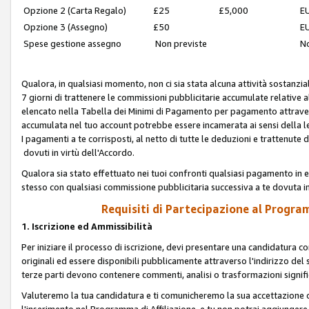
Opzione 2 (Carta Regalo)
£25
£5,000
EU
Opzione 3 (Assegno)
£50
EU
Spese gestione assegno
Non previste
No
Qualora, in qualsiasi momento, non ci sia stata alcuna attività sostanzial
7 giorni di trattenere le commissioni pubblicitarie accumulate relative
elencato nella Tabella dei Minimi di Pagamento per pagamento attrave
accumulata nel tuo account potrebbe essere incamerata ai sensi della leg
I pagamenti a te corrisposti, al netto di tutte le deduzioni e trattenut
dovuti in virtù dell'Accordo.
Qualora sia stato effettuato nei tuoi confronti qualsiasi pagamento in e
stesso con qualsiasi commissione pubblicitaria successiva a te dovuta in
Requisiti di Partecipazione al Program
1. Iscrizione ed Ammissibilità
Per iniziare il processo di iscrizione, devi presentare una candidatura 
originali ed essere disponibili pubblicamente attraverso l'indirizzo del s
terze parti devono contenere commenti, analisi o trasformazioni significat
Valuteremo la tua candidatura e ti comunicheremo la sua accettazione o r
l'inserimento nel Programma di Affiliazione, e tu non potrai aggiungere 