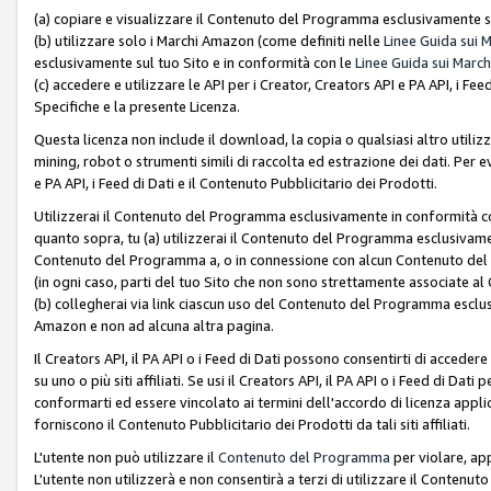
(a) copiare e visualizzare il Contenuto del Programma esclusivamente su
(b) utilizzare solo i Marchi Amazon (come definiti nelle
Linee Guida sui 
esclusivamente sul tuo Sito e in conformità con le
Linee Guida sui March
(c) accedere e utilizzare le API per i Creator, Creators API e PA API, i F
Specifiche e la presente Licenza.
Questa licenza non include il download, la copia o qualsiasi altro utiliz
mining, robot o strumenti simili di raccolta ed estrazione dei dati. Per 
e PA API, i Feed di Dati e il Contenuto Pubblicitario dei Prodotti.
Utilizzerai il Contenuto del Programma esclusivamente in conformità con
quanto sopra, tu (a) utilizzerai il Contenuto del Programma esclusivamen
Contenuto del Programma a, o in connessione con alcun Contenuto del P
(in ogni caso, parti del tuo Sito che non sono strettamente associate a
(b) collegherai via link ciascun uso del Contenuto del Programma esclus
Amazon e non ad alcuna altra pagina.
Il Creators API, il PA API o i Feed di Dati possono consentirti di accedere 
su uno o più siti affiliati. Se usi il Creators API, il PA API o i Feed di Dati
conformarti ed essere vincolato ai termini dell'accordo di licenza applicab
forniscono il Contenuto Pubblicitario dei Prodotti da tali siti affiliati.
L'utente non può utilizzare il
Contenuto del Programma
per violare, app
L'utente non utilizzerà e non consentirà a terzi di utilizzare il Conten