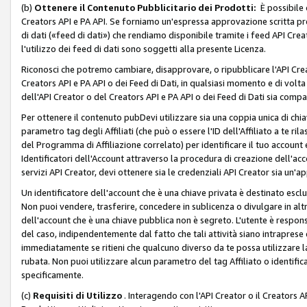
(b)
Ottenere il Contenuto Pubblicitario dei Prodotti:
È possibile 
Creators API e PA API. Se forniamo un'espressa approvazione scritta pre
di dati («feed di dati») che rendiamo disponibile tramite i feed API Creat
l'utilizzo dei feed di dati sono soggetti alla presente Licenza.
Riconosci che potremo cambiare, disapprovare, o ripubblicare l'API Creato
Creators API e PA API o dei Feed di Dati, in qualsiasi momento e di volta i
dell'API Creator o del Creators API e PA API o dei Feed di Dati sia compati
Per ottenere il contenuto pubDevi utilizzare sia una coppia unica di chiav
parametro tag degli Affiliati (che può o essere l'ID dell'Affiliato a te r
del Programma di Affiliazione correlato) per identificare il tuo account e
Identificatori dell'Account attraverso la procedura di creazione dell'acc
servizi API Creator, devi ottenere sia le credenziali API Creator sia un'a
Un identificatore dell'account che è una chiave privata è destinato esc
Non puoi vendere, trasferire, concedere in sublicenza o divulgare in alt
dell'account che è una chiave pubblica non è segreto. L'utente è responsabi
del caso, indipendentemente dal fatto che tali attività siano intraprese 
immediatamente se ritieni che qualcuno diverso da te possa utilizzare la 
rubata. Non puoi utilizzare alcun parametro del tag Affiliato o identif
specificamente.
(c)
Requisiti di Utilizzo
. Interagendo con l'API Creator o il Creators A