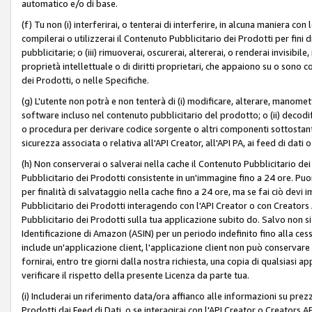
automatico e/o di base.
(f) Tu non (i) interferirai, o tenterai di interferire, in alcuna maniera co
compilerai o utilizzerai il Contenuto Pubblicitario dei Prodotti per fini di
pubblicitarie; o (iii) rimuoverai, oscurerai, altererai, o renderai invisibile, 
proprietà intellettuale o di diritti proprietari, che appaiono su o sono c
dei Prodotti, o nelle Specifiche.
(g) L'utente non potrà e non tenterà di (i) modificare, alterare, manomet
software incluso nel contenuto pubblicitario del prodotto; o (ii) decod
o procedura per derivare codice sorgente o altri componenti sottostan
sicurezza associata o relativa all'API Creator, all'API PA, ai feed di dati 
(h) Non conserverai o salverai nella cache il Contenuto Pubblicitario de
Pubblicitario dei Prodotti consistente in un'immagine fino a 24 ore. Puo
per finalità di salvataggio nella cache fino a 24 ore, ma se fai ciò d
Pubblicitario dei Prodotti interagendo con l'API Creator o con Creator
Pubblicitario dei Prodotti sulla tua applicazione subito do. Salvo non
Identificazione di Amazon (ASIN) per un periodo indefinito fino alla ce
include un'applicazione client, l'applicazione client non può conservare 
fornirai, entro tre giorni dalla nostra richiesta, una copia di qualsiasi ap
verificare il rispetto della presente Licenza da parte tua.
(i) Includerai un riferimento data/ora affianco alle informazioni su prezz
Prodotti dai Feed di Dati, o se interagirai con l'API Creator o Creators 