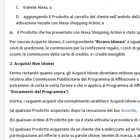
C. tramite Alexa, o
D. aggiungendo il Prodotto al carrello del cliente nell'ambito dell
attivazione iniziale con Alexa Shopping Action; e
iii. il Prodotto che hai presentato con Alexa Shopping Action è stato spe
Per ciascun Acquisto Idoneo, il corrispondente "
Ricavo Idoneo
" è ugua
costi di spedizione, le commissioni per la confezione regalo, i costi di gest
sconti, le commissioni delle carte di credito, e i crediti inesigibili.
2. Acquisti Non Idonei
Fermo restando quanto sopra, gli Acquisti Idonei diventano inidonei qu
relativo alle Commissioni Pubblicitarie del Programma di Affiliazione o di
potremmo di volta in volta fornire e che si applica al Programma di Affil
"
Documenti del Programma
").
Inoltre, i seguenti acquisti che normalmente sarebbero Acquisti Idonei 
(a) qualsiasi Prodotto acquistato dopo la cessazione del tuo
Accordo
,
(b) qualsiasi ordine di Prodotto per cui è stata attivata la procedura di
(c) qualsiasi Prodotto acquistato da un cliente che è indirizzato ad un 
partecipazione ad offerte o aste su parole chiave, termini di ricerca, o a