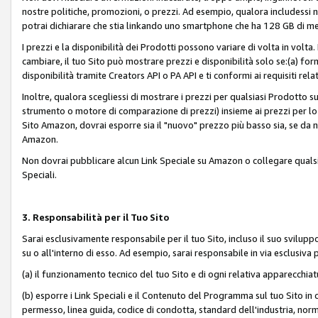
nostre politiche, promozioni, o prezzi. Ad esempio, qualora includessi
potrai dichiarare che stia linkando uno smartphone che ha 128 GB di m
I prezzi e la disponibilità dei Prodotti possono variare di volta in volta
cambiare, il tuo Sito può mostrare prezzi e disponibilità solo se:(a) fornia
disponibilità tramite Creators API o PA API e ti conformi ai requisiti rela
Inoltre, qualora scegliessi di mostrare i prezzi per qualsiasi Prodotto su
strumento o motore di comparazione di prezzi) insieme ai prezzi per lo s
Sito Amazon, dovrai esporre sia il "nuovo" prezzo più basso sia, se da noi
Amazon.
Non dovrai pubblicare alcun Link Speciale su Amazon o collegare qualsia
Speciali.
3. Responsabilità per il Tuo Sito
Sarai esclusivamente responsabile per il tuo Sito, incluso il suo svilu
su o all'interno di esso. Ad esempio, sarai responsabile in via esclusiva 
(a) il funzionamento tecnico del tuo Sito e di ogni relativa apparecchia
(b) esporre i Link Speciali e il Contenuto del Programma sul tuo Sito in 
permesso, linea guida, codice di condotta, standard dell'industria, norme