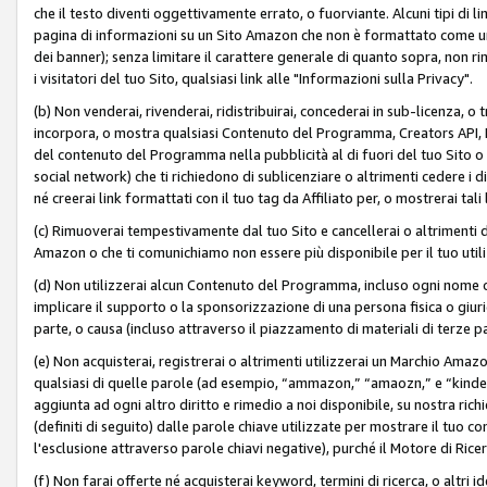
che il testo diventi oggettivamente errato, o fuorviante. Alcuni tipi d
pagina di informazioni su un Sito Amazon che non è formattato come un L
dei banner); senza limitare il carattere generale di quanto sopra, non rimu
i visitatori del tuo Sito, qualsiasi link alle "Informazioni sulla Privacy".
(b) Non venderai, rivenderai, ridistribuirai, concederai in sub-licenza, 
incorpora, o mostra qualsiasi Contenuto del Programma, Creators API, PA A
del contenuto del Programma nella pubblicità al di fuori del tuo Sito o su 
social network) che ti richiedono di sublicenziare o altrimenti cedere i 
né creerai link formattati con il tuo tag da Affiliato per, o mostrerai tali 
(c) Rimuoverai tempestivamente dal tuo Sito e cancellerai o altrimenti
Amazon o che ti comunichiamo non essere più disponibile per il tuo util
(d) Non utilizzerai alcun Contenuto del Programma, incluso ogni nome 
implicare il supporto o la sponsorizzazione di una persona fisica o giur
parte, o causa (incluso attraverso il piazzamento di materiali di terze
(e) Non acquisterai, registrerai o altrimenti utilizzerai un Marchio Amaz
qualsiasi di quelle parole (ad esempio, “ammazon,” “amaozn,” e “kindel,”)
aggiunta ad ogni altro diritto e rimedio a noi disponibile, su nostra rich
(definiti di seguito) dalle parole chiave utilizzate per mostrare il tuo co
l'esclusione attraverso parole chiavi negative), purché il Motore di Ricer
(f) Non farai offerte né acquisterai keyword, termini di ricerca, o altri 