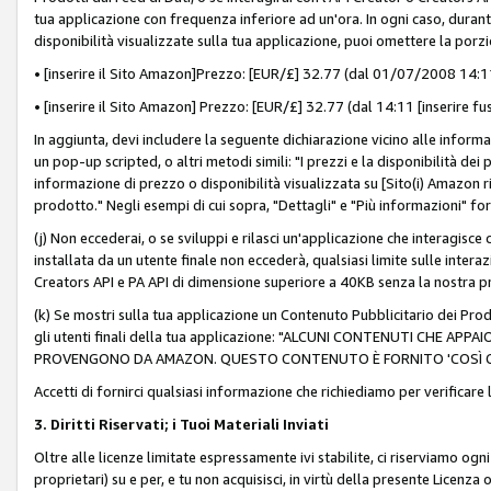
tua applicazione con frequenza inferiore ad un'ora. In ogni caso, durante
disponibilità visualizzate sulla tua applicazione, puoi omettere la porz
• [inserire il Sito Amazon]Prezzo: [EUR/£] 32.77 (dal 01/07/2008 14:11 
• [inserire il Sito Amazon] Prezzo: [EUR/£] 32.77 (dal 14:11 [inserire fu
In aggiunta, devi includere la seguente dichiarazione vicino alle informa
un pop-up scripted, o altri metodi simili: "I prezzi e la disponibilità de
informazione di prezzo o disponibilità visualizzata su [Sito(i) Amazon ri
prodotto." Negli esempi di cui sopra, "Dettagli" e "Più informazioni" fo
(j) Non eccederai, o se sviluppi e rilasci un'applicazione che interagisce
installata da un utente finale non eccederà, qualsiasi limite sulle interazi
Creators API e PA API di dimensione superiore a 40KB senza la nostra p
(k) Se mostri sulla tua applicazione un Contenuto Pubblicitario dei Prodo
gli utenti finali della tua applicazione: "ALCUNI CONTENUTI CHE AP
PROVENGONO DA AMAZON. QUESTO CONTENUTO È FORNITO 'COSÌ CO
Accetti di fornirci qualsiasi informazione che richiediamo per verificare
3. Diritti Riservati; i Tuoi Materiali Inviati
Oltre alle licenze limitate espressamente ivi stabilite, ci riserviamo ogni dir
proprietari) su e per, e tu non acquisisci, in virtù della presente Licenza