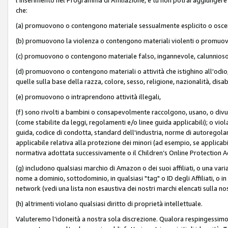
che:
(a) promuovono o contengono materiale sessualmente esplicito o osc
(b) promuovono la violenza o contengono materiali violenti o promuov
(c) promuovono o contengono materiale falso, ingannevole, calunnioso
(d) promuovono o contengono materiali o attività che istighino all'odio, m
quelle sulla base della razza, colore, sesso, religione, nazionalità, disa
(e) promuovono o intraprendono attività illegali,
(f) sono rivolti a bambini o consapevolmente raccolgono, usano, o divulg
(come stabilite da leggi, regolamenti e/o linee guida applicabili); o vi
guida, codice di condotta, standard dell'industria, norme di autoregolame
applicabile relativa alla protezione dei minori (ad esempio, se applicabi
normativa adottata successivamente o il Children’s Online Protection Ac
(g) includono qualsiasi marchio di Amazon o dei suoi affiliati, o una varia
nome a dominio, sottodominio, in qualsiasi "tag" o ID degli Affiliati, o in
network (vedi una lista non esaustiva dei nostri marchi elencati sulla no
(h) altrimenti violano qualsiasi diritto di proprietà intellettuale.
Valuteremo l'idoneità a nostra sola discrezione. Qualora respingessimo l