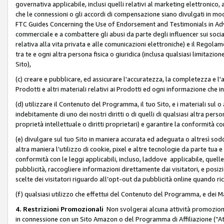
governativa applicabile, inclusi quelli relativi al marketing elettronico, 
che le connessioni o gli accordi di compensazione siano divulgati in mo
FTC Guides Concerning the Use of Endorsement and Testimonials in Adve
commerciale e a combattere gli abusi da parte degli influencer sui soci
relativa alla vita privata e alle comunicazioni elettroniche) e il Rego
tra te e ogni altra persona fisica o giuridica (inclusa qualsiasi limitazion
Sito),
(c) creare e pubblicare, ed assicurare l'accuratezza, la completezza e l'a
Prodotti e altri materiali relativi ai Prodotti ed ogni informazione che in
(d) utilizzare il Contenuto del Programma, il tuo Sito, e i materiali sul 
indebitamente di uno dei nostri diritti o di quelli di qualsiasi altra persona 
proprietà intellettuale o diritti proprietari) e garantire la conformità co
(e) divulgare sul tuo Sito in maniera accurata ed adeguata o altresì soddi
altra maniera l’utilizzo di cookie, pixel e altre tecnologie da parte tua e di
conformità con le leggi applicabili, incluso, laddove applicabile, quelle t
pubblicità, raccogliere informazioni direttamente dai visitatori, e posiz
scelte dei visitatori riguardo all’opt-out da pubblicità online quando ri
(f) qualsiasi utilizzo che effettui del Contenuto del Programma, e dei 
4. Restrizioni Promozionali
Non svolgerai alcuna attività promozionale
in connessione con un Sito Amazon o del Programma di Affiliazione (“At