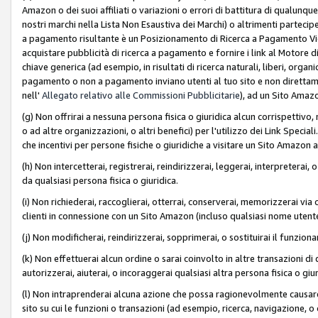
Amazon o dei suoi affiliati o variazioni o errori di battitura di qualunqu
nostri marchi nella Lista Non Esaustiva dei Marchi) o altrimenti partecipe
a pagamento risultante è un Posizionamento di Ricerca a Pagamento Vie
acquistare pubblicità di ricerca a pagamento e fornire i link al Motore di 
chiave generica (ad esempio, in risultati di ricerca naturali, liberi, organ
pagamento o non a pagamento inviano utenti al tuo sito e non direttam
nell'
Allegato relativo alle Commissioni Pubblicitarie
), ad un Sito Amaz
(g) Non offrirai a nessuna persona fisica o giuridica alcun corrispettivo, 
o ad altre organizzazioni, o altri benefici) per l'utilizzo dei Link Spe
che incentivi per persone fisiche o giuridiche a visitare un Sito Amazon a
(h) Non intercetterai, registrerai, reindirizzerai, leggerai, interpreterai
da qualsiasi persona fisica o giuridica.
(i) Non richiederai, raccoglierai, otterrai, conserverai, memorizzerai via 
clienti in connessione con un Sito Amazon (incluso qualsiasi nome utent
(j) Non modificherai, reindirizzerai, sopprimerai, o sostituirai il funzio
(k) Non effettuerai alcun ordine o sarai coinvolto in altre transazioni di
autorizzerai, aiuterai, o incoraggerai qualsiasi altra persona fisica o giu
(l) Non intraprenderai alcuna azione che possa ragionevolmente causare 
sito su cui le funzioni o transazioni (ad esempio, ricerca, navigazione, 