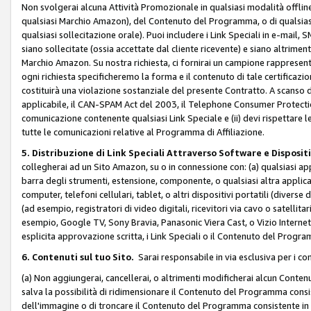
Non svolgerai alcuna Attività Promozionale in qualsiasi modalità offline, a
qualsiasi Marchio Amazon), del Contenuto del Programma, o di qualsiasi
qualsiasi sollecitazione orale). Puoi includere i Link Speciali in e-mail, 
siano sollecitate (ossia accettate dal cliente ricevente) e siano altriment
Marchio Amazon. Su nostra richiesta, ci fornirai un campione rappresentati
ogni richiesta specificheremo la forma e il contenuto di tale certificazi
costituirà una violazione sostanziale del presente Contratto. A scanso di 
applicabile, il CAN-SPAM Act del 2003, il Telephone Consumer Protection 
comunicazione contenente qualsiasi Link Speciale e (ii) devi rispettare l
tutte le comunicazioni relative al Programma di Affiliazione.
5. Distribuzione di Link Speciali Attraverso Software e Disposit
collegherai ad un Sito Amazon, su o in connessione con: (a) qualsiasi a
barra degli strumenti, estensione, componente, o qualsiasi altra applicazi
computer, telefoni cellulari, tablet, o altri dispositivi portatili (divers
(ad esempio, registratori di video digitali, ricevitori via cavo o satellitar
esempio, Google TV, Sony Bravia, Panasonic Viera Cast, o Vizio Internet 
esplicita approvazione scritta, i Link Speciali o il Contenuto del Pro
6. Contenuti sul tuo Sito.
Sarai responsabile in via esclusiva per i con
(a) Non aggiungerai, cancellerai, o altrimenti modificherai alcun Conte
salva la possibilità di ridimensionare il Contenuto del Programma consi
dell'immagine o di troncare il Contenuto del Programma consistente in un