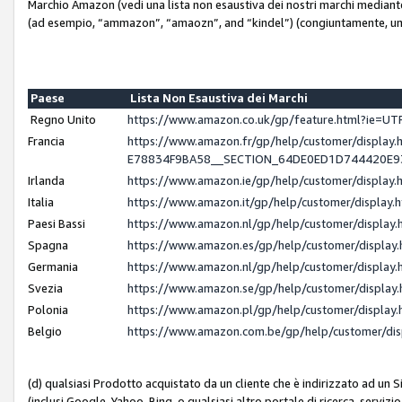
Marchio Amazon (vedi una lista non esaustiva dei nostri marchi mediante i 
(ad esempio, “ammazon”, “amaozn”, and “kindel”) (congiuntamente, un
Paese
Lista Non Esaustiva dei Marchi
Regno Unito
https://www.amazon.co.uk/gp/feature.html?ie=
Francia
https://www.amazon.fr/gp/help/customer/displ
E78834F9BA58__SECTION_64DE0ED1D744420E
Irlanda
https://www.amazon.ie/gp/help/customer/displ
Italia
https://www.amazon.it/gp/help/customer/displa
Paesi Bassi
https://www.amazon.nl/gp/help/customer/displa
Spagna
https://www.amazon.es/gp/help/customer/displa
Germania
https://www.amazon.nl/gp/help/customer/displa
Svezia
https://www.amazon.se/gp/help/customer/displa
Polonia
https://www.amazon.pl/gp/help/customer/displa
Belgio
https://www.amazon.com.be/gp/help/customer/d
(d) qualsiasi Prodotto acquistato da un cliente che è indirizzato ad un 
(inclusi Google, Yahoo, Bing, o qualsiasi altro portale di ricerca, servizio