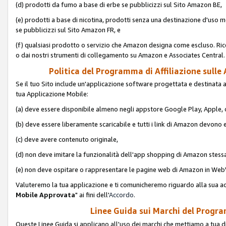
(d) prodotti da fumo a base di erbe se pubblicizzi sul Sito Amazon BE,
(e) prodotti a base di nicotina, prodotti senza una destinazione d'uso m
se pubblicizzi sul Sito Amazon FR, e
(f) qualsiasi prodotto o servizio che Amazon designa come escluso. Rice
o dai nostri strumenti di collegamento su Amazon e Associates Central.
Politica del Programma di Affiliazione sulle A
Se il tuo Sito include un'applicazione software progettata e destinata all'u
tua Applicazione Mobile:
(a) deve essere disponibile almeno negli appstore Google Play, Apple
(b) deve essere liberamente scaricabile e tutti i link di Amazon devono 
(c) deve avere contenuto originale,
(d) non deve imitare la funzionalità dell'app shopping di Amazon stess
(e) non deve ospitare o rappresentare le pagine web di Amazon in We
Valuteremo la tua applicazione e ti comunicheremo riguardo alla sua acc
Mobile Approvata
" ai fini dell'
Accordo
.
Linee Guida sui Marchi del Program
Queste Linee Guida si applicano all'uso dei marchi che mettiamo a tua