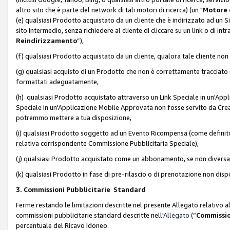
altro sito che è parte del network di tali motori di ricerca) (un "
Motore 
(e) qualsiasi Prodotto acquistato da un cliente che è indirizzato ad un 
sito intermedio, senza richiedere al cliente di cliccare su un link o di in
Reindirizzamento
”),
(f) qualsiasi Prodotto acquistato da un cliente, qualora tale cliente non
(g) qualsiasi acquisto di un Prodotto che non è correttamente tracciat
formattati adeguatamente,
(h) qualsiasi Prodotto acquistato attraverso un Link Speciale in un'App
Speciale in un'Applicazione Mobile Approvata non fosse servito da Creator
potremmo mettere a tua disposizione,
(i) qualsiasi Prodotto soggetto ad un Evento Ricompensa (come definito a
relativa corrispondente Commissione Pubblicitaria Speciale),
(j) qualsiasi Prodotto acquistato come un abbonamento, se non divers
(k) qualsiasi Prodotto in fase di pre-rilascio o di prenotazione non disp
3. Commissioni Pubblicitarie Standard
Ferme restando le limitazioni descritte nel presente Allegato relativo a
commissioni pubblicitarie standard descritte nell'
Allegato
(“
Commissio
percentuale del Ricavo Idoneo.