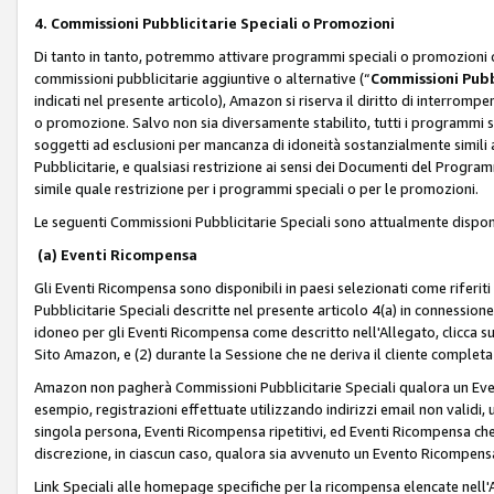
4. Commissioni Pubblicitarie Speciali o Promozioni
Di tanto in tanto, potremmo attivare programmi speciali o promozioni ch
commissioni pubblicitarie aggiuntive o alternative (“
Commissioni Pubbl
indicati nel presente articolo), Amazon si riserva il diritto di interrom
o promozione. Salvo non sia diversamente stabilito, tutti i programmi s
soggetti ad esclusioni per mancanza di idoneità sostanzialmente simili a
Pubblicitarie, e qualsiasi restrizione ai sensi dei Documenti del Progr
simile quale restrizione per i programmi speciali o per le promozioni.
Le seguenti Commissioni Pubblicitarie Speciali sono attualmente disponi
(a) Eventi Ricompensa
Gli Eventi Ricompensa sono disponibili in paesi selezionati come riferiti 
Pubblicitarie Speciali descritte nel presente articolo 4(a) in connessione 
idoneo per gli Eventi Ricompensa come descritto nell'Allegato, clicca 
Sito Amazon, e (2) durante la Sessione che ne deriva il cliente completa
Amazon non pagherà Commissioni Pubblicitarie Speciali qualora un Event
esempio, registrazioni effettuate utilizzando indirizzi email non validi
singola persona, Eventi Ricompensa ripetitivi, ed Eventi Ricompensa che
discrezione, in ciascun caso, qualora sia avvenuto un Evento Ricompensa
Link Speciali alle homepage specifiche per la ricompensa elencate nel