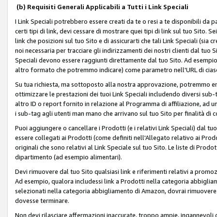
(b) Requisiti Generali Applicabili a Tutti i Link Speciali
I Link Speciali potrebbero essere creati da te o resi a te disponibili da 
certi tipi di link, devi cessare di mostrare quei tipi di link sul tuo Sito. 
link che posizioni sul tuo Sito e di assicurarti che tali Link Speciali (sia
noi necessaria per tracciare gli indirizzamenti dei nostri clienti dal tuo Sit
Speciali devono essere raggiunti direttamente dal tuo Sito. Ad esempio,
altro formato che potremmo indicare) come parametro nell'URL di ciasc
Su tua richiesta, ma sottoposto alla nostra approvazione, potremmo emet
ottimizzare le prestazioni dei tuoi Link Speciali includendo diversi sub-t
altro ID o report fornito in relazione al Programma di affiliazione, ad
i sub-tag agli utenti man mano che arrivano sul tuo Sito per finalità di 
Puoi aggiungere o cancellare i Prodotti (e i relativi Link Speciali) dal 
essere collegati ai Prodotti (come definiti nell'Allegato relativo ai Prodo
originali che sono relativi al Link Speciale sul tuo Sito. Le liste di Prod
dipartimento (ad esempio alimentari).
Devi rimuovere dal tuo Sito qualsiasi link e riferimenti relativi a prom
Ad esempio, qualora includessi link a Prodotti nella categoria abbigli
selezionati nella categoria abbigliamento di Amazon, dovrai rimuover
dovesse terminare.
Non devi rilasciare affermazioni inaccurate, troppo ampie, ingannevoli 