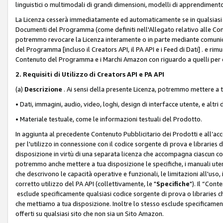
linguistici o multimodali di grandi dimensioni, modelli di apprendiment
La Licenza cesserà immediatamente ed automaticamente se in qualsiasi
Documenti del Programma (come definiti nell'Allegato relativo alle Comm
potremmo revocare la Licenza interamente o in parte mediante comunicaz
del Programma [incluso il Creators API, il PA API e i Feed di Dati] . e r
Contenuto del Programma e i Marchi Amazon con riguardo a quelli per cu
2. Requisiti di Utilizzo di Creators API e PA API
(a)
Descrizione
. Ai sensi della presente Licenza, potremmo mettere a
• Dati, immagini, audio, video, loghi, design di interfacce utente, e altri 
• Materiale testuale, come le informazioni testuali del Prodotto.
In aggiunta al precedente Contenuto Pubblicitario dei Prodotti e all’ac
per l'utilizzo in connessione con il codice sorgente di prova e libraries 
disposizione in virtù di una separata licenza che accompagna ciascun cod
potremmo anche mettere a tua disposizione le specifiche, i manuali utent
che descrivono le capacità operative e funzionali, le limitazioni all'uso, i 
corretto utilizzo del PA API (collettivamente, le "
Specifiche
"). Il “Con
esclude specificamente qualsiasi codice sorgente di prova o libraries ch
che mettiamo a tua disposizione. Inoltre lo stesso esclude specificament
offerti su qualsiasi sito che non sia un Sito Amazon.