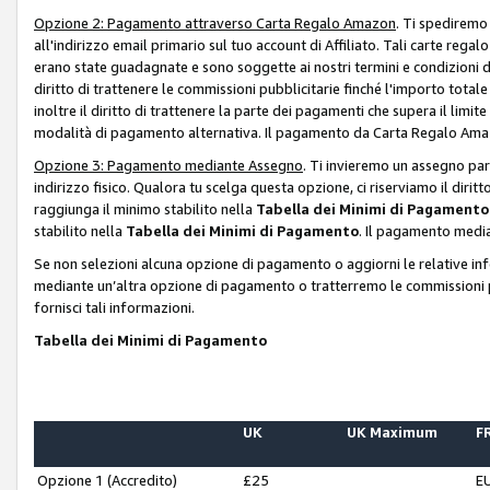
Opzione 2: Pagamento attraverso Carta Regalo Amazon
. Ti spediremo
all'indirizzo email primario sul tuo account di Affiliato. Tali carte rega
erano state guadagnate e sono soggette ai nostri termini e condizioni de
diritto di trattenere le commissioni pubblicitarie finché l'importo tota
inoltre il diritto di trattenere la parte dei pagamenti che supera il lim
modalità di pagamento alternativa. Il pagamento da Carta Regalo Amazo
Opzione 3: Pagamento mediante Assegno
. Ti invieremo un assegno par
indirizzo fisico. Qualora tu scelga questa opzione, ci riserviamo il diri
raggiunga il minimo stabilito nella
Tabella dei Minimi di Pagamento
stabilito nella
Tabella dei Minimi di Pagamento
. Il pagamento media
Se non selezioni alcuna opzione di pagamento o aggiorni le relative in
mediante un’altra opzione di pagamento o tratterremo le commissioni p
fornisci tali informazioni.
Tabella dei Minimi di Pagamento
UK
UK Maximum
FR
Opzione 1 (Accredito)
£25
E