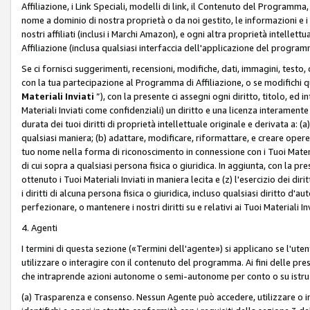
Affiliazione, i Link Speciali, modelli di link, il Contenuto del Programma,
nome a dominio di nostra proprietà o da noi gestito, le informazioni e i ma
nostri affiliati (inclusi i Marchi Amazon), e ogni altra proprietà intell
Affiliazione (inclusa qualsiasi interfaccia dell'applicazione del programm
Se ci fornisci suggerimenti, recensioni, modifiche, dati, immagini, test
con la tua partecipazione al Programma di Affiliazione, o se modifichi 
Materiali Inviati
”), con la presente ci assegni ogni diritto, titolo, ed i
Materiali Inviati come confidenziali) un diritto e una licenza interament
durata dei tuoi diritti di proprietà intellettuale originale e derivata a: (a)
qualsiasi maniera; (b) adattare, modificare, riformattare, e creare opere de
tuo nome nella forma di riconoscimento in connessione con i Tuoi Materiali
di cui sopra a qualsiasi persona fisica o giuridica. In aggiunta, con la pre
ottenuto i Tuoi Materiali Inviati in maniera lecita e (z) l'esercizio dei diri
i diritti di alcuna persona fisica o giuridica, incluso qualsiasi diritto d
perfezionare, o mantenere i nostri diritti su e relativi ai Tuoi Materiali In
4. Agenti
I termini di questa sezione («Termini dell'agente») si applicano se l'uten
utilizzare o interagire con il contenuto del programma. Ai fini delle pre
che intraprende azioni autonome o semi-autonome per conto o su istruzi
(a) Trasparenza e consenso. Nessun Agente può accedere, utilizzare o 