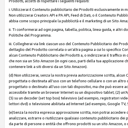
Prodotti, accetti di rispettare i seguenti requisiti:
i. Utilizzerai il Contenuto pubblicitario dei Prodotti esclusivamente in m
Non utilizzerai Creators API e PA API, Feed di Dati, o il Contenuto Pubbli
abbia come scopo principale la pubblicità e il marketing di un Sito Amaz
ii. Ti conformerai ad ogni pagina, tabella, politica, linea guida, e altri d
Politiche del Programma.
iii. Collegherai via link ciascun uso del Contenuto Pubblicitario dei Pr
dettaglio del Prodotto correlata o un'altra pagina a cui lo specifico Con
alcun Contenuto Pubblicitario dei Prodotti a, o indirizzerai il traffico i
che non sia un Sito Amazon (in ogni caso, parti della tua applicazione
contenere link a siti diversi da un Sito Amazon).
(d) Non utilizzerai, senza la nostra previa autorizzazione scritta, alcun
progettata o destinata all'uso con un telefono cellulare o con un altro d
progettato o destinato all'uso con tali dispositivi, ma che può essere acc
accessibile tramite un browser Internet su un dispositivo tablet; (2) u
(3) su un decoder (set top box) televisivo (ad esempio, registratori video d
lettori dvd) o televisione abilitata ad Internet (ad esempio, Google TV,
(e)Senza la nostra espressa approvazione scritta, non potrai accedere o u
analizzare, estrarre o riutilizzare qualsiasi contenuto pubblicitario dei
da parte di persone o entità che offrono prodotti su un sito Amazon, o