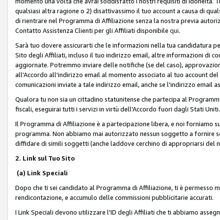
momento una volta che avrai soddisfatto i nostri requisiti di idoneità. 
qualsiasi altra ragione o 2) disattivassimo il tuo account a causa di qua
di rientrare nel Programma di Affiliazione senza la nostra previa autor
Contatto Assistenza Clienti per gli Affiliati disponibile
qui
.
Sarà tuo dovere assicurarti che le informazioni nella tua candidatura pe
Sito degli Affiliati, incluso il tuo indirizzo email, altre informazioni di
aggiornate. Potremmo inviare delle notifiche (se del caso), approvazioni
all'Accordo all'indirizzo email al momento associato al tuo account del
comunicazioni inviate a tale indirizzo email, anche se l'indirizzo email 
Qualora tu non sia un cittadino statunitense che partecipa al Programma
fiscali, eseguirai tutti i servizi in virtù dell'Accordo fuori dagli Stati Uniti
Il Programma di Affiliazione è a partecipazione libera, e noi forniamo sul S
programma. Non abbiamo mai autorizzato nessun soggetto a fornire servi
diffidare di simili soggetti (anche laddove cerchino di appropriarsi del
2. Link sul Tuo Sito
(a) Link Speciali
Dopo che ti sei candidato al Programma di Affiliazione, ti è permesso mos
rendicontazione, e accumulo delle commissioni pubblicitarie accurati.
I Link Speciali devono utilizzare l'ID degli Affiliati che ti abbiamo asseg