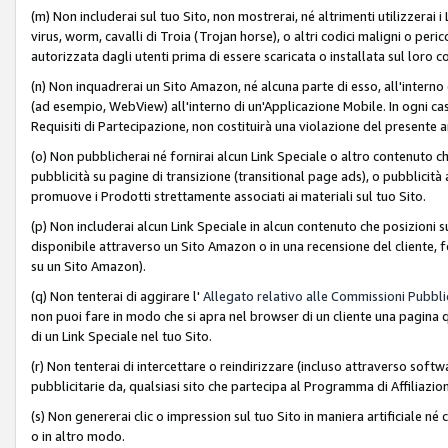
(m) Non includerai sul tuo Sito, non mostrerai, né altrimenti utilizzera
virus, worm, cavalli di Troia (Trojan horse), o altri codici maligni o p
autorizzata dagli utenti prima di essere scaricata o installata sul loro co
(n) Non inquadrerai un Sito Amazon, né alcuna parte di esso, all'interno
(ad esempio, WebView) all'interno di un'Applicazione Mobile. In ogni cas
Requisiti di Partecipazione, non costituirà una violazione del presente a
(o) Non pubblicherai né fornirai alcun Link Speciale o altro contenuto
pubblicità su pagine di transizione (transitional page ads), o pubblicità 
promuove i Prodotti strettamente associati ai materiali sul tuo Sito.
(p) Non includerai alcun Link Speciale in alcun contenuto che posizioni 
disponibile attraverso un Sito Amazon o in una recensione del cliente, fo
su un Sito Amazon).
(q) Non tenterai di aggirare l'
Allegato relativo alle Commissioni Pubblic
non puoi fare in modo che si apra nel browser di un cliente una pagina qu
di un Link Speciale nel tuo Sito.
(r) Non tenterai di intercettare o reindirizzare (incluso attraverso softwa
pubblicitarie da, qualsiasi sito che partecipa al Programma di Affiliazio
(s) Non genererai clic o impression sul tuo Sito in maniera artificiale 
o in altro modo.