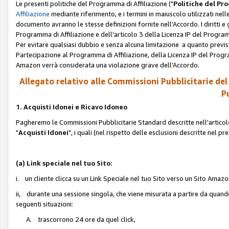
Le presenti politiche del Programma di Affiliazione ("
Politiche del P
Affiliazione
mediante riferimento, e i termini in maiuscolo utilizzati ne
documento avranno le stesse definizioni fornite nell'Accordo. I diritti e gl
Programma di Affiliazione e dell'articolo 3 della Licenza IP del Progra
Per evitare qualsiasi dubbio e senza alcuna limitazione a quanto previsto 
Partecipazione al Programma di Affiliazione, della Licenza IP del Progra
Amazon verrà considerata una violazione grave dell'Accordo.
Allegato relativo alle Commissioni Pubblicitarie del
Pu
1. Acquisti Idonei e Ricavo Idoneo
Pagheremo le Commissioni Pubblicitarie Standard descritte nell'articolo
"
Acquisti Idonei
", i quali (nel rispetto delle esclusioni descritte nel 
(a) Link speciale nel tuo Sito:
i. un cliente clicca su un Link Speciale nel tuo Sito verso un Sito Amazo
ii, durante una sessione singola, che viene misurata a partire da quando u
seguenti situazioni:
A. trascorrono 24 ore da quel click,