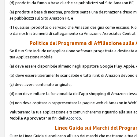
(d) prodotti da fumo a base di erbe se pubblicizzi sul Sito Amazon BE,
(e) prodotti a base di nicotina, prodotti senza una destinazione d'uso m
se pubblicizzi sul Sito Amazon FR, e
(f) qualsiasi prodotto o servizio che Amazon designa come escluso. Rice
o dai nostri strumenti di collegamento su Amazon e Associates Central.
Politica del Programma di Affiliazione sulle A
Se il tuo Sito include un'applicazione software progettata e destinata all'u
tua Applicazione Mobile:
(a) deve essere disponibile almeno negli appstore Google Play, Apple
(b) deve essere liberamente scaricabile e tutti i link di Amazon devono 
(c) deve avere contenuto originale,
(d) non deve imitare la funzionalità dell'app shopping di Amazon stess
(e) non deve ospitare o rappresentare le pagine web di Amazon in We
Valuteremo la tua applicazione e ti comunicheremo riguardo alla sua acc
Mobile Approvata
" ai fini dell'
Accordo
.
Linee Guida sui Marchi del Program
Queste Linee Guida si applicano all'uso dei marchi che mettiamo a tua