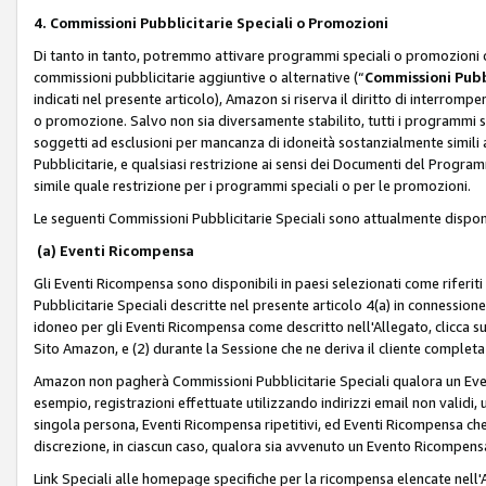
4. Commissioni Pubblicitarie Speciali o Promozioni
Di tanto in tanto, potremmo attivare programmi speciali o promozioni ch
commissioni pubblicitarie aggiuntive o alternative (“
Commissioni Pubbl
indicati nel presente articolo), Amazon si riserva il diritto di interrom
o promozione. Salvo non sia diversamente stabilito, tutti i programmi s
soggetti ad esclusioni per mancanza di idoneità sostanzialmente simili a
Pubblicitarie, e qualsiasi restrizione ai sensi dei Documenti del Progr
simile quale restrizione per i programmi speciali o per le promozioni.
Le seguenti Commissioni Pubblicitarie Speciali sono attualmente disponi
(a) Eventi Ricompensa
Gli Eventi Ricompensa sono disponibili in paesi selezionati come riferiti 
Pubblicitarie Speciali descritte nel presente articolo 4(a) in connessione 
idoneo per gli Eventi Ricompensa come descritto nell'Allegato, clicca 
Sito Amazon, e (2) durante la Sessione che ne deriva il cliente completa
Amazon non pagherà Commissioni Pubblicitarie Speciali qualora un Event
esempio, registrazioni effettuate utilizzando indirizzi email non validi
singola persona, Eventi Ricompensa ripetitivi, ed Eventi Ricompensa che
discrezione, in ciascun caso, qualora sia avvenuto un Evento Ricompensa
Link Speciali alle homepage specifiche per la ricompensa elencate nel