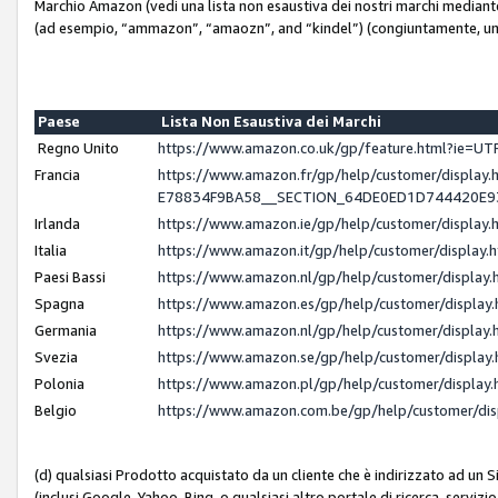
Marchio Amazon (vedi una lista non esaustiva dei nostri marchi mediante i 
(ad esempio, “ammazon”, “amaozn”, and “kindel”) (congiuntamente, un
Paese
Lista Non Esaustiva dei Marchi
Regno Unito
https://www.amazon.co.uk/gp/feature.html?ie=
Francia
https://www.amazon.fr/gp/help/customer/displ
E78834F9BA58__SECTION_64DE0ED1D744420E
Irlanda
https://www.amazon.ie/gp/help/customer/displ
Italia
https://www.amazon.it/gp/help/customer/displa
Paesi Bassi
https://www.amazon.nl/gp/help/customer/displa
Spagna
https://www.amazon.es/gp/help/customer/displa
Germania
https://www.amazon.nl/gp/help/customer/displa
Svezia
https://www.amazon.se/gp/help/customer/displa
Polonia
https://www.amazon.pl/gp/help/customer/displa
Belgio
https://www.amazon.com.be/gp/help/customer/d
(d) qualsiasi Prodotto acquistato da un cliente che è indirizzato ad un 
(inclusi Google, Yahoo, Bing, o qualsiasi altro portale di ricerca, servizio