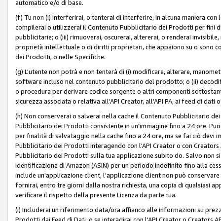
automatico e/o di base.
(f) Tu non (i) interferirai, o tenterai di interferire, in alcuna maniera co
compilerai o utilizzerai il Contenuto Pubblicitario dei Prodotti per fini di
pubblicitarie; o (iii) rimuoverai, oscurerai, altererai, o renderai invisibile, 
proprietà intellettuale o di diritti proprietari, che appaiono su o sono c
dei Prodotti, o nelle Specifiche.
(g) L'utente non potrà e non tenterà di (i) modificare, alterare, manomet
software incluso nel contenuto pubblicitario del prodotto; o (ii) decod
o procedura per derivare codice sorgente o altri componenti sottostan
sicurezza associata o relativa all'API Creator, all'API PA, ai feed di dati 
(h) Non conserverai o salverai nella cache il Contenuto Pubblicitario de
Pubblicitario dei Prodotti consistente in un'immagine fino a 24 ore. Puo
per finalità di salvataggio nella cache fino a 24 ore, ma se fai ciò d
Pubblicitario dei Prodotti interagendo con l'API Creator o con Creator
Pubblicitario dei Prodotti sulla tua applicazione subito do. Salvo non
Identificazione di Amazon (ASIN) per un periodo indefinito fino alla ce
include un'applicazione client, l'applicazione client non può conservare 
fornirai, entro tre giorni dalla nostra richiesta, una copia di qualsiasi ap
verificare il rispetto della presente Licenza da parte tua.
(i) Includerai un riferimento data/ora affianco alle informazioni su prezz
Prodotti dai Feed di Dati, o se interagirai con l'API Creator o Creators 