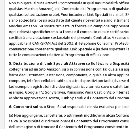
Non svolgerai alcuna Attività Promozionale in qualsiasi modalità offline, a
qualsiasi Marchio Amazon), del Contenuto del Programma, o di qualsiasi
qualsiasi sollecitazione orale). Puoi includere i Link Speciali in e-mail, 
siano sollecitate (ossia accettate dal cliente ricevente) e siano altriment
Marchio Amazon. Su nostra richiesta, ci fornirai un campione rappresentati
ogni richiesta specificheremo la forma e il contenuto di tale certificazi
costituirà una violazione sostanziale del presente Contratto. A scanso di 
applicabile, il CAN-SPAM Act del 2003, il Telephone Consumer Protection 
comunicazione contenente qualsiasi Link Speciale e (ii) devi rispettare l
tutte le comunicazioni relative al Programma di Affiliazione.
5. Distribuzione di Link Speciali Attraverso Software e Disposit
collegherai ad un Sito Amazon, su o in connessione con: (a) qualsiasi a
barra degli strumenti, estensione, componente, o qualsiasi altra applicazi
computer, telefoni cellulari, tablet, o altri dispositivi portatili (divers
(ad esempio, registratori di video digitali, ricevitori via cavo o satellitar
esempio, Google TV, Sony Bravia, Panasonic Viera Cast, o Vizio Internet 
esplicita approvazione scritta, i Link Speciali o il Contenuto del Pro
6. Contenuti sul tuo Sito.
Sarai responsabile in via esclusiva per i con
(a) Non aggiungerai, cancellerai, o altrimenti modificherai alcun Conte
salva la possibilità di ridimensionare il Contenuto del Programma consi
dell'immagine o di troncare il Contenuto del Programma consistente in un