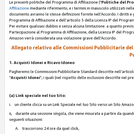
Le presenti politiche del Programma di Affiliazione ("
Politiche del P
Affiliazione
mediante riferimento, e i termini in maiuscolo utilizzati ne
documento avranno le stesse definizioni fornite nell'Accordo. I diritti e gl
Programma di Affiliazione e dell'articolo 3 della Licenza IP del Progra
Per evitare qualsiasi dubbio e senza alcuna limitazione a quanto previsto 
Partecipazione al Programma di Affiliazione, della Licenza IP del Progra
Amazon verrà considerata una violazione grave dell'Accordo.
Allegato relativo alle Commissioni Pubblicitarie del
Pu
1. Acquisti Idonei e Ricavo Idoneo
Pagheremo le Commissioni Pubblicitarie Standard descritte nell'articolo
"
Acquisti Idonei
", i quali (nel rispetto delle esclusioni descritte nel 
(a) Link speciale nel tuo Sito:
i. un cliente clicca su un Link Speciale nel tuo Sito verso un Sito Amazo
ii, durante una sessione singola, che viene misurata a partire da quando u
seguenti situazioni:
A. trascorrono 24 ore da quel click,