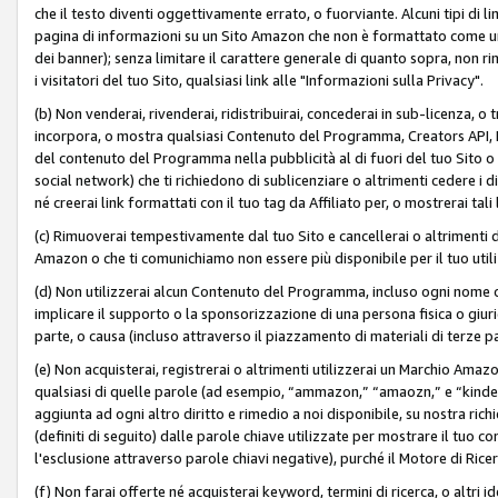
che il testo diventi oggettivamente errato, o fuorviante. Alcuni tipi d
pagina di informazioni su un Sito Amazon che non è formattato come un L
dei banner); senza limitare il carattere generale di quanto sopra, non rimu
i visitatori del tuo Sito, qualsiasi link alle "Informazioni sulla Privacy".
(b) Non venderai, rivenderai, ridistribuirai, concederai in sub-licenza, 
incorpora, o mostra qualsiasi Contenuto del Programma, Creators API, PA A
del contenuto del Programma nella pubblicità al di fuori del tuo Sito o su 
social network) che ti richiedono di sublicenziare o altrimenti cedere i 
né creerai link formattati con il tuo tag da Affiliato per, o mostrerai tali 
(c) Rimuoverai tempestivamente dal tuo Sito e cancellerai o altrimenti
Amazon o che ti comunichiamo non essere più disponibile per il tuo util
(d) Non utilizzerai alcun Contenuto del Programma, incluso ogni nome 
implicare il supporto o la sponsorizzazione di una persona fisica o giur
parte, o causa (incluso attraverso il piazzamento di materiali di terze
(e) Non acquisterai, registrerai o altrimenti utilizzerai un Marchio Amaz
qualsiasi di quelle parole (ad esempio, “ammazon,” “amaozn,” e “kindel,”)
aggiunta ad ogni altro diritto e rimedio a noi disponibile, su nostra rich
(definiti di seguito) dalle parole chiave utilizzate per mostrare il tuo co
l'esclusione attraverso parole chiavi negative), purché il Motore di Ricer
(f) Non farai offerte né acquisterai keyword, termini di ricerca, o altri 