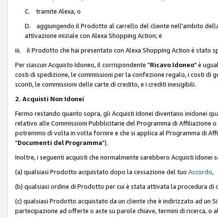
C. tramite Alexa, o
D. aggiungendo il Prodotto al carrello del cliente nell'ambito dell
attivazione iniziale con Alexa Shopping Action; e
iii. il Prodotto che hai presentato con Alexa Shopping Action è stato spe
Per ciascun Acquisto Idoneo, il corrispondente "
Ricavo Idoneo
" è ugua
costi di spedizione, le commissioni per la confezione regalo, i costi di gest
sconti, le commissioni delle carte di credito, e i crediti inesigibili.
2. Acquisti Non Idonei
Fermo restando quanto sopra, gli Acquisti Idonei diventano inidonei qu
relativo alle Commissioni Pubblicitarie del Programma di Affiliazione o di
potremmo di volta in volta fornire e che si applica al Programma di Affil
"
Documenti del Programma
").
Inoltre, i seguenti acquisti che normalmente sarebbero Acquisti Idonei 
(a) qualsiasi Prodotto acquistato dopo la cessazione del tuo
Accordo
,
(b) qualsiasi ordine di Prodotto per cui è stata attivata la procedura di
(c) qualsiasi Prodotto acquistato da un cliente che è indirizzato ad un 
partecipazione ad offerte o aste su parole chiave, termini di ricerca, o a