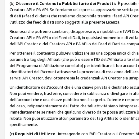
(b)
Ottenere il Contenuto Pubblicitario dei Prodotti:
È possibile 
Creators API e PA API. Se forniamo un'espressa approvazione scritta pre
di dati («feed di dati») che rendiamo disponibile tramite i feed API Creat
l'utilizzo dei feed di dati sono soggetti alla presente Licenza.
Riconosci che potremo cambiare, disapprovare, o ripubblicare l'API Creato
Creators API e PA API o dei Feed di Dati, in qualsiasi momento e di volta i
dell'API Creator o del Creators API e PA API o dei Feed di Dati sia compati
Per ottenere il contenuto pubDevi utilizzare sia una coppia unica di chiav
parametro tag degli Affiliati (che può o essere l'ID dell'Affiliato a te r
del Programma di Affiliazione correlato) per identificare il tuo account e
Identificatori dell'Account attraverso la procedura di creazione dell'acc
servizi API Creator, devi ottenere sia le credenziali API Creator sia un'a
Un identificatore dell'account che è una chiave privata è destinato esc
Non puoi vendere, trasferire, concedere in sublicenza o divulgare in alt
dell'account che è una chiave pubblica non è segreto. L'utente è responsabi
del caso, indipendentemente dal fatto che tali attività siano intraprese 
immediatamente se ritieni che qualcuno diverso da te possa utilizzare la 
rubata. Non puoi utilizzare alcun parametro del tag Affiliato o identif
specificamente.
(c)
Requisiti di Utilizzo
. Interagendo con l'API Creator o il Creators A