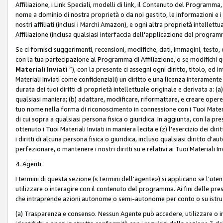
Affiliazione, i Link Speciali, modelli di link, il Contenuto del Programma,
nome a dominio di nostra proprietà o da noi gestito, le informazioni e i ma
nostri affiliati (inclusi i Marchi Amazon), e ogni altra proprietà intell
Affiliazione (inclusa qualsiasi interfaccia dell'applicazione del programm
Se ci fornisci suggerimenti, recensioni, modifiche, dati, immagini, test
con la tua partecipazione al Programma di Affiliazione, o se modifichi 
Materiali Inviati
”), con la presente ci assegni ogni diritto, titolo, ed i
Materiali Inviati come confidenziali) un diritto e una licenza interament
durata dei tuoi diritti di proprietà intellettuale originale e derivata a: (a)
qualsiasi maniera; (b) adattare, modificare, riformattare, e creare opere de
tuo nome nella forma di riconoscimento in connessione con i Tuoi Materiali
di cui sopra a qualsiasi persona fisica o giuridica. In aggiunta, con la pre
ottenuto i Tuoi Materiali Inviati in maniera lecita e (z) l'esercizio dei diri
i diritti di alcuna persona fisica o giuridica, incluso qualsiasi diritto d
perfezionare, o mantenere i nostri diritti su e relativi ai Tuoi Materiali In
4. Agenti
I termini di questa sezione («Termini dell'agente») si applicano se l'uten
utilizzare o interagire con il contenuto del programma. Ai fini delle pre
che intraprende azioni autonome o semi-autonome per conto o su istruzi
(a) Trasparenza e consenso. Nessun Agente può accedere, utilizzare o 