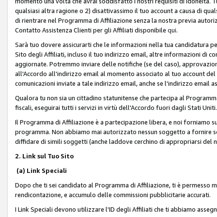
momento una volta che avrai soddisfatto i nostri requisiti di idoneità. 
qualsiasi altra ragione o 2) disattivassimo il tuo account a causa di qua
di rientrare nel Programma di Affiliazione senza la nostra previa autor
Contatto Assistenza Clienti per gli Affiliati disponibile
qui
.
Sarà tuo dovere assicurarti che le informazioni nella tua candidatura pe
Sito degli Affiliati, incluso il tuo indirizzo email, altre informazioni di
aggiornate. Potremmo inviare delle notifiche (se del caso), approvazioni
all'Accordo all'indirizzo email al momento associato al tuo account del
comunicazioni inviate a tale indirizzo email, anche se l'indirizzo email 
Qualora tu non sia un cittadino statunitense che partecipa al Programma
fiscali, eseguirai tutti i servizi in virtù dell'Accordo fuori dagli Stati Uniti
Il Programma di Affiliazione è a partecipazione libera, e noi forniamo sul S
programma. Non abbiamo mai autorizzato nessun soggetto a fornire servi
diffidare di simili soggetti (anche laddove cerchino di appropriarsi del
2. Link sul Tuo Sito
(a) Link Speciali
Dopo che ti sei candidato al Programma di Affiliazione, ti è permesso mos
rendicontazione, e accumulo delle commissioni pubblicitarie accurati.
I Link Speciali devono utilizzare l'ID degli Affiliati che ti abbiamo asseg