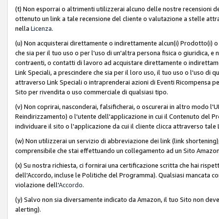
(t) Non esporrai o altrimenti utilizzerai alcuno delle nostre recensioni de
ottenuto un link a tale recensione del cliente o valutazione a stelle attra
nella
Licenza
.
(u) Non acquisterai direttamente o indirettamente alcun(i) Prodotto(i) o
che sia per il tuo uso o per l'uso di un'altra persona fisica o giuridica, e
contraenti, o contatti di lavoro ad acquistare direttamente o indirett
Link Speciali, a prescindere che sia per il loro uso, il tuo uso o l'uso di 
attraverso Link Speciali o intraprenderai azioni di Eventi Ricompensa per
Sito per rivendita o uso commerciale di qualsiasi tipo.
(v) Non coprirai, nasconderai, falsificherai, o oscurerai in altro modo l'U
Reindirizzamento) o l'utente dell'applicazione in cui il Contenuto del
individuare il sito o l'applicazione da cui il cliente clicca attraverso ta
(w) Non utilizzerai un servizio di abbreviazione dei link (link shortening
comprensibile che stai effettuando un collegamento ad un Sito Amazo
(x) Su nostra richiesta, ci fornirai una certificazione scritta che hai r
dell'Accordo, incluse le Politiche del Programma). Qualsiasi mancata co
violazione dell'
Accordo
.
(y) Salvo non sia diversamente indicato da Amazon, il tuo Sito non deve 
alerting).