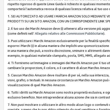
rispetto rigoroso di queste Linee Guida è richiesto in qualsiasi momento
comporterà l'automatica revoca di qualsiasi licenza relativa al tuo us
1. SEI AUTORIZZATO AD USARE I MARCHI AMAZON SOLO MEDIANTE VISU
PRODOTTI SU UN SITO AMAZON, CON UN CORRISPONDENTE LINK SPE
2. Il tuo uso dei Marchi Amazon deve (i) attenersi alla versione più agg
(come definiti nell'
Allegato relativo alle Commissioni Pubblicitarie
).
3. Puoi utilizzare i Marchi Amazon esclusivamente per la finalità speci
esporre i Marchi (i) in alcuna maniera che implichi una sponsorizzazione o 
in una maniera che può, a nostra discrezione, sminuire o altrimenti dann
esempio, in qualsiasi materiale stampato, posta, SMS, MMS, allegato ad 
4. Ti forniremo un'immagine o immagini dei Marchi Amazon per il tuo ut
cambiare le proporzioni, il colore, o il carattere di alcun Marchio Am
5. Ciascun Marchio Amazon deve risultare di per sé, nella sua interezza
visivi, grafici, o testuali. In nessuna circostanza un Marchio Amazon può
visualizzazione di quel Marchio Amazon.
6. Tutti i diritti sui Marchi Amazon sono nostra proprietà esclusiva, e
esclusivo beneficio. Non intraprenderai alcuna azione che sia in contrasto 
7. Non puoi mostrare o utilizzare in altro modo alcun logo o contenuti cr
speciale, a meno che tu non abbia ottenuto da quel venditore o fornitore