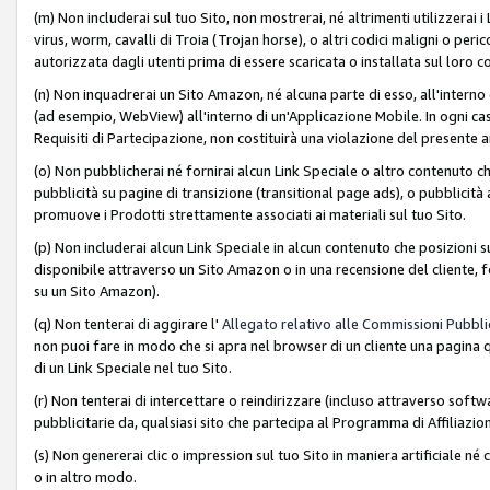
(m) Non includerai sul tuo Sito, non mostrerai, né altrimenti utilizzera
virus, worm, cavalli di Troia (Trojan horse), o altri codici maligni o p
autorizzata dagli utenti prima di essere scaricata o installata sul loro co
(n) Non inquadrerai un Sito Amazon, né alcuna parte di esso, all'interno
(ad esempio, WebView) all'interno di un'Applicazione Mobile. In ogni cas
Requisiti di Partecipazione, non costituirà una violazione del presente a
(o) Non pubblicherai né fornirai alcun Link Speciale o altro contenuto
pubblicità su pagine di transizione (transitional page ads), o pubblicità 
promuove i Prodotti strettamente associati ai materiali sul tuo Sito.
(p) Non includerai alcun Link Speciale in alcun contenuto che posizioni 
disponibile attraverso un Sito Amazon o in una recensione del cliente, fo
su un Sito Amazon).
(q) Non tenterai di aggirare l'
Allegato relativo alle Commissioni Pubblic
non puoi fare in modo che si apra nel browser di un cliente una pagina qu
di un Link Speciale nel tuo Sito.
(r) Non tenterai di intercettare o reindirizzare (incluso attraverso softwa
pubblicitarie da, qualsiasi sito che partecipa al Programma di Affiliazio
(s) Non genererai clic o impression sul tuo Sito in maniera artificiale 
o in altro modo.