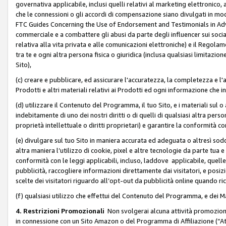
governativa applicabile, inclusi quelli relativi al marketing elettronico, 
che le connessioni o gli accordi di compensazione siano divulgati in mo
FTC Guides Concerning the Use of Endorsement and Testimonials in Adve
commerciale e a combattere gli abusi da parte degli influencer sui soci
relativa alla vita privata e alle comunicazioni elettroniche) e il Rego
tra te e ogni altra persona fisica o giuridica (inclusa qualsiasi limitazion
Sito),
(c) creare e pubblicare, ed assicurare l'accuratezza, la completezza e l'a
Prodotti e altri materiali relativi ai Prodotti ed ogni informazione che in
(d) utilizzare il Contenuto del Programma, il tuo Sito, e i materiali sul 
indebitamente di uno dei nostri diritti o di quelli di qualsiasi altra persona 
proprietà intellettuale o diritti proprietari) e garantire la conformità co
(e) divulgare sul tuo Sito in maniera accurata ed adeguata o altresì soddi
altra maniera l’utilizzo di cookie, pixel e altre tecnologie da parte tua e di
conformità con le leggi applicabili, incluso, laddove applicabile, quelle t
pubblicità, raccogliere informazioni direttamente dai visitatori, e posiz
scelte dei visitatori riguardo all’opt-out da pubblicità online quando ri
(f) qualsiasi utilizzo che effettui del Contenuto del Programma, e dei 
4. Restrizioni Promozionali
Non svolgerai alcuna attività promozionale
in connessione con un Sito Amazon o del Programma di Affiliazione (“At