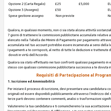
Opzione 2 (Carta Regalo)
£25
£5,000
EU
Opzione 3 (Assegno)
£50
EU
Spese gestione assegno
Non previste
No
Qualora, in qualsiasi momento, non ci sia stata alcuna attività sostanzial
7 giorni di trattenere le commissioni pubblicitarie accumulate relative
elencato nella Tabella dei Minimi di Pagamento per pagamento attrave
accumulata nel tuo account potrebbe essere incamerata ai sensi della leg
I pagamenti a te corrisposti, al netto di tutte le deduzioni e trattenut
dovuti in virtù dell'Accordo.
Qualora sia stato effettuato nei tuoi confronti qualsiasi pagamento in e
stesso con qualsiasi commissione pubblicitaria successiva a te dovuta in
Requisiti di Partecipazione al Program
1. Iscrizione ed Ammissibilità
Per iniziare il processo di iscrizione, devi presentare una candidatura 
originali ed essere disponibili pubblicamente attraverso l'indirizzo del s
terze parti devono contenere commenti, analisi o trasformazioni significat
Valuteremo la tua candidatura e ti comunicheremo la sua accettazione o r
l'inserimento nel Programma di Affiliazione, e tu non potrai aggiungere 