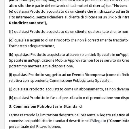
altro sito che è parte del network di tali motori di ricerca) (un "
Motore 
(e) qualsiasi Prodotto acquistato da un cliente che è indirizzato ad un 
sito intermedio, senza richiedere al cliente di cliccare su un link o di in
Reindirizzamento
”),
(f) qualsiasi Prodotto acquistato da un cliente, qualora tale cliente non
(g) qualsiasi acquisto di un Prodotto che non è correttamente tracciat
formattati adeguatamente,
(h) qualsiasi Prodotto acquistato attraverso un Link Speciale in un'App
Speciale in un'Applicazione Mobile Approvata non fosse servito da Creator
potremmo mettere a tua disposizione,
(i) qualsiasi Prodotto soggetto ad un Evento Ricompensa (come definito a
relativa corrispondente Commissione Pubblicitaria Speciale),
(j) qualsiasi Prodotto acquistato come un abbonamento, se non divers
(k) qualsiasi Prodotto in fase di pre-rilascio o di prenotazione non disp
3. Commissioni Pubblicitarie Standard
Ferme restando le limitazioni descritte nel presente Allegato relativo a
commissioni pubblicitarie standard descritte nell'
Allegato
(“
Commissio
percentuale del Ricavo Idoneo.