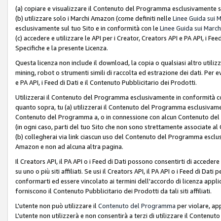
(a) copiare e visualizzare il Contenuto del Programma esclusivamente su
(b) utilizzare solo i Marchi Amazon (come definiti nelle
Linee Guida sui 
esclusivamente sul tuo Sito e in conformità con le
Linee Guida sui March
(c) accedere e utilizzare le API per i Creator, Creators API e PA API, i F
Specifiche e la presente Licenza.
Questa licenza non include il download, la copia o qualsiasi altro utiliz
mining, robot o strumenti simili di raccolta ed estrazione dei dati. Per 
e PA API, i Feed di Dati e il Contenuto Pubblicitario dei Prodotti.
Utilizzerai il Contenuto del Programma esclusivamente in conformità con
quanto sopra, tu (a) utilizzerai il Contenuto del Programma esclusivamen
Contenuto del Programma a, o in connessione con alcun Contenuto del P
(in ogni caso, parti del tuo Sito che non sono strettamente associate a
(b) collegherai via link ciascun uso del Contenuto del Programma esclus
Amazon e non ad alcuna altra pagina.
Il Creators API, il PA API o i Feed di Dati possono consentirti di accedere 
su uno o più siti affiliati. Se usi il Creators API, il PA API o i Feed di Dati
conformarti ed essere vincolato ai termini dell'accordo di licenza applicab
forniscono il Contenuto Pubblicitario dei Prodotti da tali siti affiliati.
L'utente non può utilizzare il
Contenuto del Programma
per violare, app
L'utente non utilizzerà e non consentirà a terzi di utilizzare il Conten