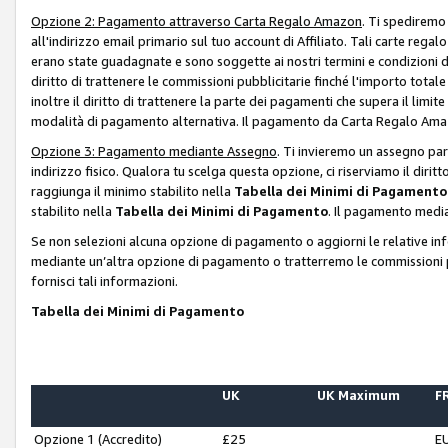
Opzione 2: Pagamento attraverso Carta Regalo Amazon
. Ti spediremo
all'indirizzo email primario sul tuo account di Affiliato. Tali carte rega
erano state guadagnate e sono soggette ai nostri termini e condizioni de
diritto di trattenere le commissioni pubblicitarie finché l'importo tota
inoltre il diritto di trattenere la parte dei pagamenti che supera il lim
modalità di pagamento alternativa. Il pagamento da Carta Regalo Amazo
Opzione 3: Pagamento mediante Assegno
. Ti invieremo un assegno par
indirizzo fisico. Qualora tu scelga questa opzione, ci riserviamo il diri
raggiunga il minimo stabilito nella
Tabella dei Minimi di Pagamento
stabilito nella
Tabella dei Minimi di Pagamento
. Il pagamento media
Se non selezioni alcuna opzione di pagamento o aggiorni le relative in
mediante un’altra opzione di pagamento o tratterremo le commissioni p
fornisci tali informazioni.
Tabella dei Minimi di Pagamento
UK
UK Maximum
FR
Opzione 1 (Accredito)
£25
E