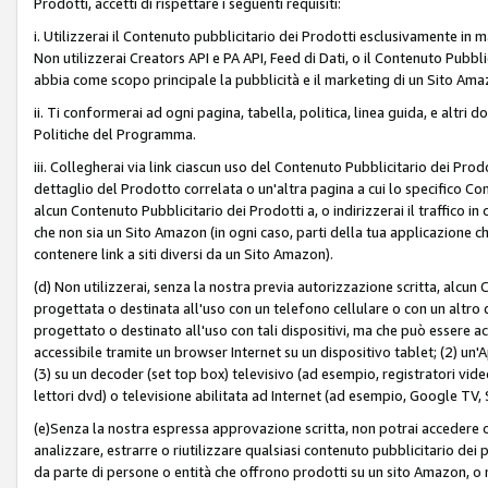
Prodotti, accetti di rispettare i seguenti requisiti:
i. Utilizzerai il Contenuto pubblicitario dei Prodotti esclusivamente in m
Non utilizzerai Creators API e PA API, Feed di Dati, o il Contenuto Pubbli
abbia come scopo principale la pubblicità e il marketing di un Sito Amaz
ii. Ti conformerai ad ogni pagina, tabella, politica, linea guida, e altri d
Politiche del Programma.
iii. Collegherai via link ciascun uso del Contenuto Pubblicitario dei Pr
dettaglio del Prodotto correlata o un'altra pagina a cui lo specifico Con
alcun Contenuto Pubblicitario dei Prodotti a, o indirizzerai il traffico i
che non sia un Sito Amazon (in ogni caso, parti della tua applicazione
contenere link a siti diversi da un Sito Amazon).
(d) Non utilizzerai, senza la nostra previa autorizzazione scritta, alcun
progettata o destinata all'uso con un telefono cellulare o con un altro d
progettato o destinato all'uso con tali dispositivi, ma che può essere acc
accessibile tramite un browser Internet su un dispositivo tablet; (2) u
(3) su un decoder (set top box) televisivo (ad esempio, registratori video d
lettori dvd) o televisione abilitata ad Internet (ad esempio, Google TV,
(e)Senza la nostra espressa approvazione scritta, non potrai accedere o u
analizzare, estrarre o riutilizzare qualsiasi contenuto pubblicitario dei
da parte di persone o entità che offrono prodotti su un sito Amazon, o