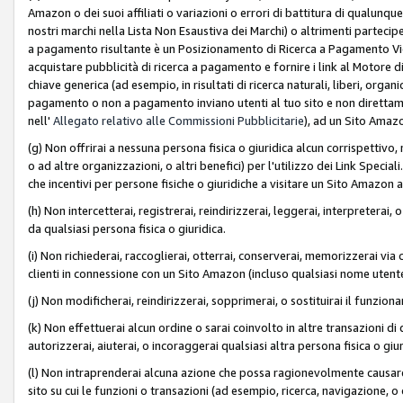
Amazon o dei suoi affiliati o variazioni o errori di battitura di qualunqu
nostri marchi nella Lista Non Esaustiva dei Marchi) o altrimenti partecipe
a pagamento risultante è un Posizionamento di Ricerca a Pagamento Vie
acquistare pubblicità di ricerca a pagamento e fornire i link al Motore di 
chiave generica (ad esempio, in risultati di ricerca naturali, liberi, organ
pagamento o non a pagamento inviano utenti al tuo sito e non direttam
nell'
Allegato relativo alle Commissioni Pubblicitarie
), ad un Sito Amaz
(g) Non offrirai a nessuna persona fisica o giuridica alcun corrispettivo, 
o ad altre organizzazioni, o altri benefici) per l'utilizzo dei Link Spe
che incentivi per persone fisiche o giuridiche a visitare un Sito Amazon a
(h) Non intercetterai, registrerai, reindirizzerai, leggerai, interpreterai
da qualsiasi persona fisica o giuridica.
(i) Non richiederai, raccoglierai, otterrai, conserverai, memorizzerai via 
clienti in connessione con un Sito Amazon (incluso qualsiasi nome utent
(j) Non modificherai, reindirizzerai, sopprimerai, o sostituirai il funzio
(k) Non effettuerai alcun ordine o sarai coinvolto in altre transazioni di
autorizzerai, aiuterai, o incoraggerai qualsiasi altra persona fisica o giu
(l) Non intraprenderai alcuna azione che possa ragionevolmente causare 
sito su cui le funzioni o transazioni (ad esempio, ricerca, navigazione, 