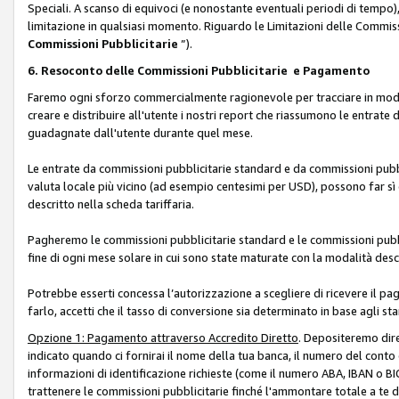
Speciali. A scanso di equivoci (e nonostante eventuali periodi di tempo), 
limitazione in qualsiasi momento. Riguardo le Limitazioni delle Commissi
Commissioni Pubblicitarie
”).
6. Resoconto delle Commissioni Pubblicitarie e Pagamento
Faremo ogni sforzo commercialmente ragionevole per tracciare in modo a
creare e distribuire all'utente i nostri report che riassumono le entrate
guadagnate dall'utente durante quel mese.
Le entrate da commissioni pubblicitarie standard e da commissioni pubbl
valuta locale più vicino (ad esempio centesimi per USD), possono far sì 
descritto nella scheda tariffaria.
Pagheremo le commissioni pubblicitarie standard e le commissioni pubbli
fine di ogni mese solare in cui sono state maturate con la modalità descr
Potrebbe esserti concessa l’autorizzazione a scegliere di ricevere il pa
farlo, accetti che il tasso di conversione sia determinato in base agli s
Opzione 1: Pagamento attraverso Accredito Diretto
. Depositeremo dir
indicato quando ci fornirai il nome della tua banca, il numero del conto
informazioni di identificazione richieste (come il numero ABA, IBAN o BIC,
trattenere le commissioni pubblicitarie finché l'ammontare totale a te 