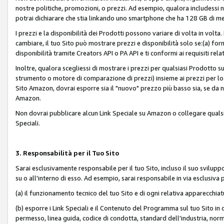
nostre politiche, promozioni, o prezzi. Ad esempio, qualora includessi
potrai dichiarare che stia linkando uno smartphone che ha 128 GB di m
I prezzi e la disponibilità dei Prodotti possono variare di volta in volta
cambiare, il tuo Sito può mostrare prezzi e disponibilità solo se:(a) fornia
disponibilità tramite Creators API o PA API e ti conformi ai requisiti rela
Inoltre, qualora scegliessi di mostrare i prezzi per qualsiasi Prodotto su
strumento o motore di comparazione di prezzi) insieme ai prezzi per lo s
Sito Amazon, dovrai esporre sia il "nuovo" prezzo più basso sia, se da noi
Amazon.
Non dovrai pubblicare alcun Link Speciale su Amazon o collegare qualsia
Speciali.
3. Responsabilità per il Tuo Sito
Sarai esclusivamente responsabile per il tuo Sito, incluso il suo svilu
su o all'interno di esso. Ad esempio, sarai responsabile in via esclusiva 
(a) il funzionamento tecnico del tuo Sito e di ogni relativa apparecchia
(b) esporre i Link Speciali e il Contenuto del Programma sul tuo Sito in 
permesso, linea guida, codice di condotta, standard dell'industria, norme