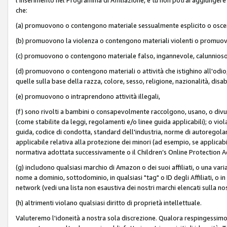
che:
(a) promuovono o contengono materiale sessualmente esplicito o osc
(b) promuovono la violenza o contengono materiali violenti o promuov
(c) promuovono o contengono materiale falso, ingannevole, calunnioso
(d) promuovono o contengono materiali o attività che istighino all'odio, m
quelle sulla base della razza, colore, sesso, religione, nazionalità, disa
(e) promuovono o intraprendono attività illegali,
(f) sono rivolti a bambini o consapevolmente raccolgono, usano, o divulg
(come stabilite da leggi, regolamenti e/o linee guida applicabili); o vi
guida, codice di condotta, standard dell'industria, norme di autoregolame
applicabile relativa alla protezione dei minori (ad esempio, se applicabi
normativa adottata successivamente o il Children’s Online Protection Ac
(g) includono qualsiasi marchio di Amazon o dei suoi affiliati, o una varia
nome a dominio, sottodominio, in qualsiasi "tag" o ID degli Affiliati, o in
network (vedi una lista non esaustiva dei nostri marchi elencati sulla no
(h) altrimenti violano qualsiasi diritto di proprietà intellettuale.
Valuteremo l'idoneità a nostra sola discrezione. Qualora respingessimo l