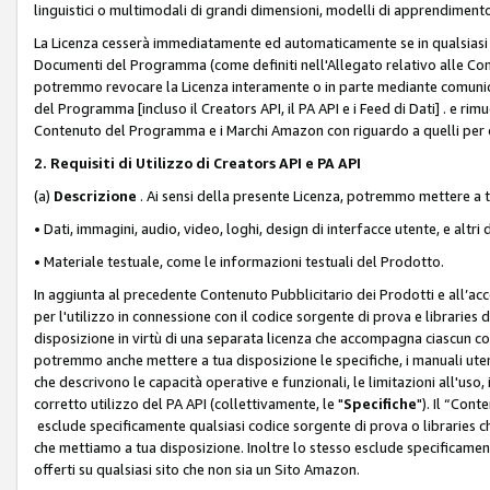
linguistici o multimodali di grandi dimensioni, modelli di apprendiment
La Licenza cesserà immediatamente ed automaticamente se in qualsiasi
Documenti del Programma (come definiti nell'Allegato relativo alle Comm
potremmo revocare la Licenza interamente o in parte mediante comunicaz
del Programma [incluso il Creators API, il PA API e i Feed di Dati] . e r
Contenuto del Programma e i Marchi Amazon con riguardo a quelli per cu
2. Requisiti di Utilizzo di Creators API e PA API
(a)
Descrizione
. Ai sensi della presente Licenza, potremmo mettere a
• Dati, immagini, audio, video, loghi, design di interfacce utente, e altri 
• Materiale testuale, come le informazioni testuali del Prodotto.
In aggiunta al precedente Contenuto Pubblicitario dei Prodotti e all’ac
per l'utilizzo in connessione con il codice sorgente di prova e libraries 
disposizione in virtù di una separata licenza che accompagna ciascun cod
potremmo anche mettere a tua disposizione le specifiche, i manuali utent
che descrivono le capacità operative e funzionali, le limitazioni all'uso, i 
corretto utilizzo del PA API (collettivamente, le "
Specifiche
"). Il “Con
esclude specificamente qualsiasi codice sorgente di prova o libraries ch
che mettiamo a tua disposizione. Inoltre lo stesso esclude specificament
offerti su qualsiasi sito che non sia un Sito Amazon.