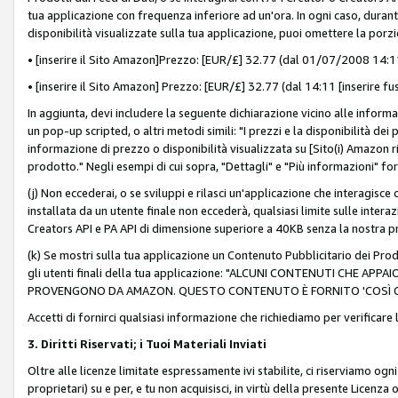
tua applicazione con frequenza inferiore ad un'ora. In ogni caso, durante
disponibilità visualizzate sulla tua applicazione, puoi omettere la porz
• [inserire il Sito Amazon]Prezzo: [EUR/£] 32.77 (dal 01/07/2008 14:11 
• [inserire il Sito Amazon] Prezzo: [EUR/£] 32.77 (dal 14:11 [inserire fu
In aggiunta, devi includere la seguente dichiarazione vicino alle informa
un pop-up scripted, o altri metodi simili: "I prezzi e la disponibilità de
informazione di prezzo o disponibilità visualizzata su [Sito(i) Amazon ri
prodotto." Negli esempi di cui sopra, "Dettagli" e "Più informazioni" fo
(j) Non eccederai, o se sviluppi e rilasci un'applicazione che interagisce
installata da un utente finale non eccederà, qualsiasi limite sulle interazi
Creators API e PA API di dimensione superiore a 40KB senza la nostra p
(k) Se mostri sulla tua applicazione un Contenuto Pubblicitario dei Prodo
gli utenti finali della tua applicazione: "ALCUNI CONTENUTI CHE AP
PROVENGONO DA AMAZON. QUESTO CONTENUTO È FORNITO 'COSÌ CO
Accetti di fornirci qualsiasi informazione che richiediamo per verificare
3. Diritti Riservati; i Tuoi Materiali Inviati
Oltre alle licenze limitate espressamente ivi stabilite, ci riserviamo ogni dir
proprietari) su e per, e tu non acquisisci, in virtù della presente Licenza