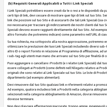
(b) Requisiti Generali Applicabili a Tutti i Link Speciali
I Link Speciali potrebbero essere creati da te o resi a te disponibili da 
certi tipi di link, devi cessare di mostrare quei tipi di link sul tuo Sito. 
link che posizioni sul tuo Sito e di assicurarti che tali Link Speciali (sia
noi necessaria per tracciare gli indirizzamenti dei nostri clienti dal tuo Sit
Speciali devono essere raggiunti direttamente dal tuo Sito. Ad esempio,
altro formato che potremmo indicare) come parametro nell'URL di ciasc
Su tua richiesta, ma sottoposto alla nostra approvazione, potremmo emet
ottimizzare le prestazioni dei tuoi Link Speciali includendo diversi sub-t
altro ID o report fornito in relazione al Programma di affiliazione, ad
i sub-tag agli utenti man mano che arrivano sul tuo Sito per finalità di 
Puoi aggiungere o cancellare i Prodotti (e i relativi Link Speciali) dal 
essere collegati ai Prodotti (come definiti nell'Allegato relativo ai Prodo
originali che sono relativi al Link Speciale sul tuo Sito. Le liste di Prod
dipartimento (ad esempio alimentari).
Devi rimuovere dal tuo Sito qualsiasi link e riferimenti relativi a prom
Ad esempio, qualora includessi link a Prodotti nella categoria abbigli
selezionati nella categoria abbigliamento di Amazon, dovrai rimuover
dovesse terminare.
Non devi rilasciare affermazioni inaccurate, troppo ampie, ingannevoli 