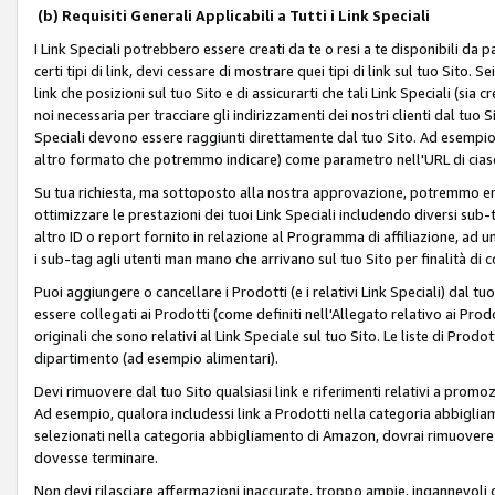
(b) Requisiti Generali Applicabili a Tutti i Link Speciali
I Link Speciali potrebbero essere creati da te o resi a te disponibili da 
certi tipi di link, devi cessare di mostrare quei tipi di link sul tuo Sito. 
link che posizioni sul tuo Sito e di assicurarti che tali Link Speciali (sia
noi necessaria per tracciare gli indirizzamenti dei nostri clienti dal tuo Sit
Speciali devono essere raggiunti direttamente dal tuo Sito. Ad esempio,
altro formato che potremmo indicare) come parametro nell'URL di ciasc
Su tua richiesta, ma sottoposto alla nostra approvazione, potremmo emet
ottimizzare le prestazioni dei tuoi Link Speciali includendo diversi sub-t
altro ID o report fornito in relazione al Programma di affiliazione, ad
i sub-tag agli utenti man mano che arrivano sul tuo Sito per finalità di 
Puoi aggiungere o cancellare i Prodotti (e i relativi Link Speciali) dal 
essere collegati ai Prodotti (come definiti nell'Allegato relativo ai Prodo
originali che sono relativi al Link Speciale sul tuo Sito. Le liste di Prod
dipartimento (ad esempio alimentari).
Devi rimuovere dal tuo Sito qualsiasi link e riferimenti relativi a prom
Ad esempio, qualora includessi link a Prodotti nella categoria abbigli
selezionati nella categoria abbigliamento di Amazon, dovrai rimuover
dovesse terminare.
Non devi rilasciare affermazioni inaccurate, troppo ampie, ingannevoli 