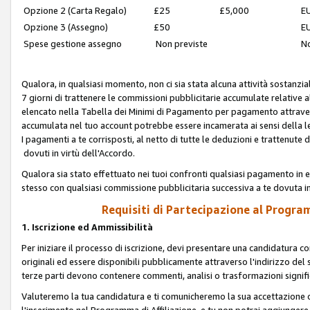
Opzione 2 (Carta Regalo)
£25
£5,000
EU
Opzione 3 (Assegno)
£50
EU
Spese gestione assegno
Non previste
No
Qualora, in qualsiasi momento, non ci sia stata alcuna attività sostanzial
7 giorni di trattenere le commissioni pubblicitarie accumulate relative
elencato nella Tabella dei Minimi di Pagamento per pagamento attrave
accumulata nel tuo account potrebbe essere incamerata ai sensi della leg
I pagamenti a te corrisposti, al netto di tutte le deduzioni e trattenut
dovuti in virtù dell'Accordo.
Qualora sia stato effettuato nei tuoi confronti qualsiasi pagamento in e
stesso con qualsiasi commissione pubblicitaria successiva a te dovuta in
Requisiti di Partecipazione al Program
1. Iscrizione ed Ammissibilità
Per iniziare il processo di iscrizione, devi presentare una candidatura 
originali ed essere disponibili pubblicamente attraverso l'indirizzo del s
terze parti devono contenere commenti, analisi o trasformazioni significat
Valuteremo la tua candidatura e ti comunicheremo la sua accettazione o r
l'inserimento nel Programma di Affiliazione, e tu non potrai aggiungere 