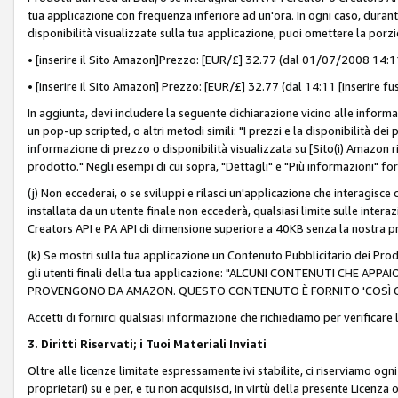
tua applicazione con frequenza inferiore ad un'ora. In ogni caso, durante
disponibilità visualizzate sulla tua applicazione, puoi omettere la porz
• [inserire il Sito Amazon]Prezzo: [EUR/£] 32.77 (dal 01/07/2008 14:11 
• [inserire il Sito Amazon] Prezzo: [EUR/£] 32.77 (dal 14:11 [inserire fu
In aggiunta, devi includere la seguente dichiarazione vicino alle informa
un pop-up scripted, o altri metodi simili: "I prezzi e la disponibilità de
informazione di prezzo o disponibilità visualizzata su [Sito(i) Amazon ri
prodotto." Negli esempi di cui sopra, "Dettagli" e "Più informazioni" fo
(j) Non eccederai, o se sviluppi e rilasci un'applicazione che interagisce
installata da un utente finale non eccederà, qualsiasi limite sulle interazi
Creators API e PA API di dimensione superiore a 40KB senza la nostra p
(k) Se mostri sulla tua applicazione un Contenuto Pubblicitario dei Prodo
gli utenti finali della tua applicazione: "ALCUNI CONTENUTI CHE AP
PROVENGONO DA AMAZON. QUESTO CONTENUTO È FORNITO 'COSÌ CO
Accetti di fornirci qualsiasi informazione che richiediamo per verificare
3. Diritti Riservati; i Tuoi Materiali Inviati
Oltre alle licenze limitate espressamente ivi stabilite, ci riserviamo ogni dir
proprietari) su e per, e tu non acquisisci, in virtù della presente Licenza