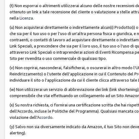
(t) Non esporrai o altrimenti utilizzerai alcuno delle nostre recensioni de
ottenuto un link a tale recensione del cliente o valutazione a stelle attra
nella
Licenza
.
(u) Non acquisterai direttamente o indirettamente alcun(i) Prodotto(i) o
che sia per il tuo uso o per l'uso di un'altra persona fisica o giuridica, e
contraenti, o contatti di lavoro ad acquistare direttamente o indirett
Link Speciali, a prescindere che sia per il loro uso, il tuo uso o l'uso di 
attraverso Link Speciali o intraprenderai azioni di Eventi Ricompensa per
Sito per rivendita o uso commerciale di qualsiasi tipo.
(v) Non coprirai, nasconderai, falsificherai, o oscurerai in altro modo l'U
Reindirizzamento) o l'utente dell'applicazione in cui il Contenuto del
individuare il sito o l'applicazione da cui il cliente clicca attraverso ta
(w) Non utilizzerai un servizio di abbreviazione dei link (link shortening
comprensibile che stai effettuando un collegamento ad un Sito Amazo
(x) Su nostra richiesta, ci fornirai una certificazione scritta che hai r
dell'Accordo, incluse le Politiche del Programma). Qualsiasi mancata co
violazione dell'
Accordo
.
(y) Salvo non sia diversamente indicato da Amazon, il tuo Sito non deve 
alerting).