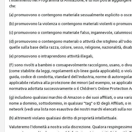
che:
(a) promuovono o contengono materiale sessualmente esplicito o osc
(b) promuovono la violenza o contengono materiali violenti o promuov
(c) promuovono o contengono materiale falso, ingannevole, calunnioso
(d) promuovono o contengono materiali o attività che istighino all'odio, m
quelle sulla base della razza, colore, sesso, religione, nazionalità, disa
(e) promuovono o intraprendono attività illegali,
(f) sono rivolti a bambini o consapevolmente raccolgono, usano, o divulg
(come stabilite da leggi, regolamenti e/o linee guida applicabili); o vi
guida, codice di condotta, standard dell'industria, norme di autoregolame
applicabile relativa alla protezione dei minori (ad esempio, se applicabi
normativa adottata successivamente o il Children’s Online Protection Ac
(g) includono qualsiasi marchio di Amazon o dei suoi affiliati, o una varia
nome a dominio, sottodominio, in qualsiasi "tag" o ID degli Affiliati, o in
network (vedi una lista non esaustiva dei nostri marchi elencati sulla no
(h) altrimenti violano qualsiasi diritto di proprietà intellettuale.
Valuteremo l'idoneità a nostra sola discrezione. Qualora respingessimo l