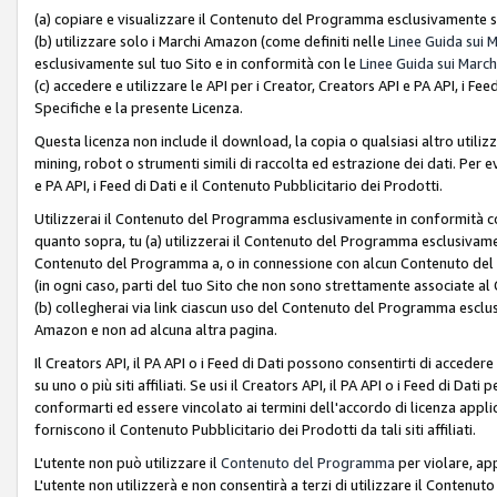
(a) copiare e visualizzare il Contenuto del Programma esclusivamente su
(b) utilizzare solo i Marchi Amazon (come definiti nelle
Linee Guida sui 
esclusivamente sul tuo Sito e in conformità con le
Linee Guida sui March
(c) accedere e utilizzare le API per i Creator, Creators API e PA API, i F
Specifiche e la presente Licenza.
Questa licenza non include il download, la copia o qualsiasi altro utiliz
mining, robot o strumenti simili di raccolta ed estrazione dei dati. Per 
e PA API, i Feed di Dati e il Contenuto Pubblicitario dei Prodotti.
Utilizzerai il Contenuto del Programma esclusivamente in conformità con
quanto sopra, tu (a) utilizzerai il Contenuto del Programma esclusivamen
Contenuto del Programma a, o in connessione con alcun Contenuto del P
(in ogni caso, parti del tuo Sito che non sono strettamente associate a
(b) collegherai via link ciascun uso del Contenuto del Programma esclus
Amazon e non ad alcuna altra pagina.
Il Creators API, il PA API o i Feed di Dati possono consentirti di accedere 
su uno o più siti affiliati. Se usi il Creators API, il PA API o i Feed di Dati
conformarti ed essere vincolato ai termini dell'accordo di licenza applicab
forniscono il Contenuto Pubblicitario dei Prodotti da tali siti affiliati.
L'utente non può utilizzare il
Contenuto del Programma
per violare, app
L'utente non utilizzerà e non consentirà a terzi di utilizzare il Conten