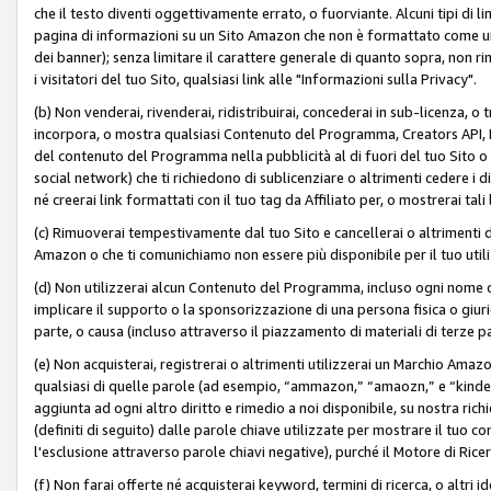
che il testo diventi oggettivamente errato, o fuorviante. Alcuni tipi d
pagina di informazioni su un Sito Amazon che non è formattato come un L
dei banner); senza limitare il carattere generale di quanto sopra, non rimu
i visitatori del tuo Sito, qualsiasi link alle "Informazioni sulla Privacy".
(b) Non venderai, rivenderai, ridistribuirai, concederai in sub-licenza, 
incorpora, o mostra qualsiasi Contenuto del Programma, Creators API, PA A
del contenuto del Programma nella pubblicità al di fuori del tuo Sito o su 
social network) che ti richiedono di sublicenziare o altrimenti cedere i 
né creerai link formattati con il tuo tag da Affiliato per, o mostrerai tali 
(c) Rimuoverai tempestivamente dal tuo Sito e cancellerai o altrimenti
Amazon o che ti comunichiamo non essere più disponibile per il tuo util
(d) Non utilizzerai alcun Contenuto del Programma, incluso ogni nome 
implicare il supporto o la sponsorizzazione di una persona fisica o giur
parte, o causa (incluso attraverso il piazzamento di materiali di terze
(e) Non acquisterai, registrerai o altrimenti utilizzerai un Marchio Amaz
qualsiasi di quelle parole (ad esempio, “ammazon,” “amaozn,” e “kindel,”)
aggiunta ad ogni altro diritto e rimedio a noi disponibile, su nostra rich
(definiti di seguito) dalle parole chiave utilizzate per mostrare il tuo co
l'esclusione attraverso parole chiavi negative), purché il Motore di Ricer
(f) Non farai offerte né acquisterai keyword, termini di ricerca, o altri 