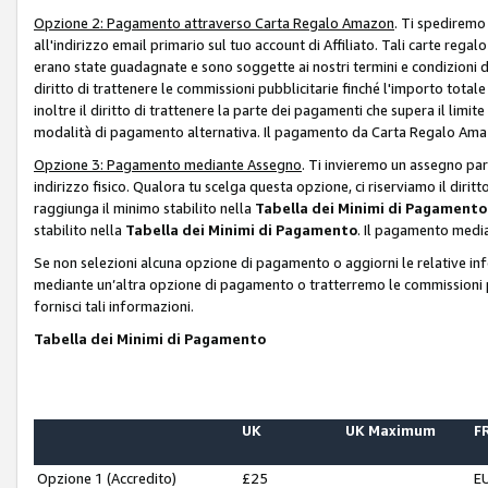
Opzione 2: Pagamento attraverso Carta Regalo Amazon
. Ti spediremo
all'indirizzo email primario sul tuo account di Affiliato. Tali carte rega
erano state guadagnate e sono soggette ai nostri termini e condizioni de
diritto di trattenere le commissioni pubblicitarie finché l'importo tota
inoltre il diritto di trattenere la parte dei pagamenti che supera il lim
modalità di pagamento alternativa. Il pagamento da Carta Regalo Amazo
Opzione 3: Pagamento mediante Assegno
. Ti invieremo un assegno par
indirizzo fisico. Qualora tu scelga questa opzione, ci riserviamo il diri
raggiunga il minimo stabilito nella
Tabella dei Minimi di Pagamento
stabilito nella
Tabella dei Minimi di Pagamento
. Il pagamento media
Se non selezioni alcuna opzione di pagamento o aggiorni le relative in
mediante un’altra opzione di pagamento o tratterremo le commissioni p
fornisci tali informazioni.
Tabella dei Minimi di Pagamento
UK
UK Maximum
FR
Opzione 1 (Accredito)
£25
E