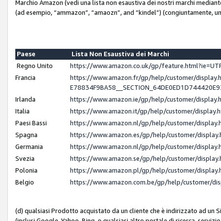
Marchio Amazon (vedi una lista non esaustiva dei nostri marchi mediante i 
(ad esempio, “ammazon”, “amaozn”, and “kindel”) (congiuntamente, un
Paese
Lista Non Esaustiva dei Marchi
Regno Unito
https://www.amazon.co.uk/gp/feature.html?ie=
Francia
https://www.amazon.fr/gp/help/customer/displ
E78834F9BA58__SECTION_64DE0ED1D744420E
Irlanda
https://www.amazon.ie/gp/help/customer/displ
Italia
https://www.amazon.it/gp/help/customer/displa
Paesi Bassi
https://www.amazon.nl/gp/help/customer/displa
Spagna
https://www.amazon.es/gp/help/customer/displa
Germania
https://www.amazon.nl/gp/help/customer/displa
Svezia
https://www.amazon.se/gp/help/customer/displa
Polonia
https://www.amazon.pl/gp/help/customer/displa
Belgio
https://www.amazon.com.be/gp/help/customer/d
(d) qualsiasi Prodotto acquistato da un cliente che è indirizzato ad un 
(inclusi Google, Yahoo, Bing, o qualsiasi altro portale di ricerca, servizio