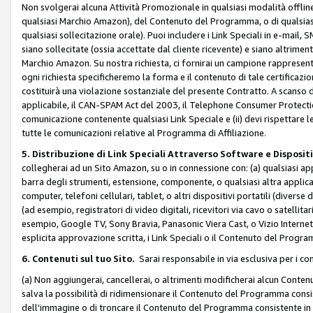
Non svolgerai alcuna Attività Promozionale in qualsiasi modalità offline, a
qualsiasi Marchio Amazon), del Contenuto del Programma, o di qualsiasi
qualsiasi sollecitazione orale). Puoi includere i Link Speciali in e-mail, 
siano sollecitate (ossia accettate dal cliente ricevente) e siano altriment
Marchio Amazon. Su nostra richiesta, ci fornirai un campione rappresentati
ogni richiesta specificheremo la forma e il contenuto di tale certificazi
costituirà una violazione sostanziale del presente Contratto. A scanso di 
applicabile, il CAN-SPAM Act del 2003, il Telephone Consumer Protection 
comunicazione contenente qualsiasi Link Speciale e (ii) devi rispettare l
tutte le comunicazioni relative al Programma di Affiliazione.
5. Distribuzione di Link Speciali Attraverso Software e Disposit
collegherai ad un Sito Amazon, su o in connessione con: (a) qualsiasi a
barra degli strumenti, estensione, componente, o qualsiasi altra applicazi
computer, telefoni cellulari, tablet, o altri dispositivi portatili (divers
(ad esempio, registratori di video digitali, ricevitori via cavo o satellitar
esempio, Google TV, Sony Bravia, Panasonic Viera Cast, o Vizio Internet 
esplicita approvazione scritta, i Link Speciali o il Contenuto del Pro
6. Contenuti sul tuo Sito.
Sarai responsabile in via esclusiva per i con
(a) Non aggiungerai, cancellerai, o altrimenti modificherai alcun Conte
salva la possibilità di ridimensionare il Contenuto del Programma consi
dell'immagine o di troncare il Contenuto del Programma consistente in un