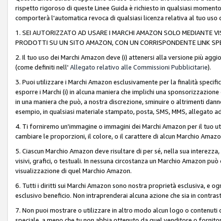
rispetto rigoroso di queste Linee Guida è richiesto in qualsiasi momento
comporterà l'automatica revoca di qualsiasi licenza relativa al tuo us
1. SEI AUTORIZZATO AD USARE I MARCHI AMAZON SOLO MEDIANTE VISU
PRODOTTI SU UN SITO AMAZON, CON UN CORRISPONDENTE LINK SPE
2. Il tuo uso dei Marchi Amazon deve (i) attenersi alla versione più agg
(come definiti nell'
Allegato relativo alle Commissioni Pubblicitarie
).
3. Puoi utilizzare i Marchi Amazon esclusivamente per la finalità speci
esporre i Marchi (i) in alcuna maniera che implichi una sponsorizzazione o 
in una maniera che può, a nostra discrezione, sminuire o altrimenti dann
esempio, in qualsiasi materiale stampato, posta, SMS, MMS, allegato ad 
4. Ti forniremo un'immagine o immagini dei Marchi Amazon per il tuo ut
cambiare le proporzioni, il colore, o il carattere di alcun Marchio Am
5. Ciascun Marchio Amazon deve risultare di per sé, nella sua interezza
visivi, grafici, o testuali. In nessuna circostanza un Marchio Amazon può
visualizzazione di quel Marchio Amazon.
6. Tutti i diritti sui Marchi Amazon sono nostra proprietà esclusiva, e
esclusivo beneficio. Non intraprenderai alcuna azione che sia in contrasto 
7. Non puoi mostrare o utilizzare in altro modo alcun logo o contenuti cr
speciale, a meno che tu non abbia ottenuto da quel venditore o fornitore