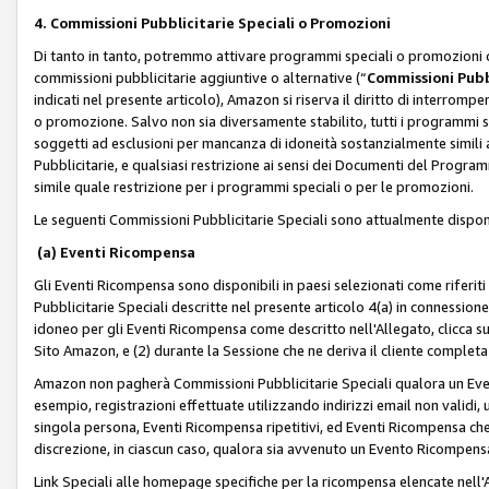
4. Commissioni Pubblicitarie Speciali o Promozioni
Di tanto in tanto, potremmo attivare programmi speciali o promozioni ch
commissioni pubblicitarie aggiuntive o alternative (“
Commissioni Pubbl
indicati nel presente articolo), Amazon si riserva il diritto di interrom
o promozione. Salvo non sia diversamente stabilito, tutti i programmi s
soggetti ad esclusioni per mancanza di idoneità sostanzialmente simili a
Pubblicitarie, e qualsiasi restrizione ai sensi dei Documenti del Progr
simile quale restrizione per i programmi speciali o per le promozioni.
Le seguenti Commissioni Pubblicitarie Speciali sono attualmente disponi
(a) Eventi Ricompensa
Gli Eventi Ricompensa sono disponibili in paesi selezionati come riferiti 
Pubblicitarie Speciali descritte nel presente articolo 4(a) in connessione 
idoneo per gli Eventi Ricompensa come descritto nell'Allegato, clicca 
Sito Amazon, e (2) durante la Sessione che ne deriva il cliente completa
Amazon non pagherà Commissioni Pubblicitarie Speciali qualora un Event
esempio, registrazioni effettuate utilizzando indirizzi email non validi
singola persona, Eventi Ricompensa ripetitivi, ed Eventi Ricompensa che
discrezione, in ciascun caso, qualora sia avvenuto un Evento Ricompensa
Link Speciali alle homepage specifiche per la ricompensa elencate nel