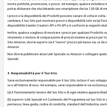
nostre politiche, promozioni, o prezzi. Ad esempio, qualora includessi
potrai dichiarare che stia linkando uno smartphone che ha 128 GB di m
I prezzi e la disponibilità dei Prodotti possono variare di volta in volta
cambiare, il tuo Sito può mostrare prezzi e disponibilità solo se:(a) fornia
disponibilità tramite Creators API o PA API e ti conformi ai requisiti rela
Inoltre, qualora scegliessi di mostrare i prezzi per qualsiasi Prodotto su
strumento o motore di comparazione di prezzi) insieme ai prezzi per lo s
Sito Amazon, dovrai esporre sia il "nuovo" prezzo più basso sia, se da noi
Amazon.
Non dovrai pubblicare alcun Link Speciale su Amazon o collegare qualsia
Speciali.
3. Responsabilità per il Tuo Sito
Sarai esclusivamente responsabile per il tuo Sito, incluso il suo svilu
su o all'interno di esso. Ad esempio, sarai responsabile in via esclusiva 
(a) il funzionamento tecnico del tuo Sito e di ogni relativa apparecchia
(b) esporre i Link Speciali e il Contenuto del Programma sul tuo Sito in 
permesso, linea guida, codice di condotta, standard dell'industria, norme