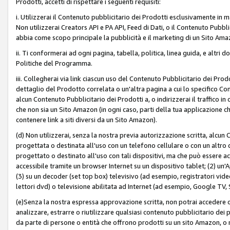
Prodotti, accetti di rispettare i seguenti requisiti:
i. Utilizzerai il Contenuto pubblicitario dei Prodotti esclusivamente in m
Non utilizzerai Creators API e PA API, Feed di Dati, o il Contenuto Pubbli
abbia come scopo principale la pubblicità e il marketing di un Sito Amaz
ii. Ti conformerai ad ogni pagina, tabella, politica, linea guida, e altri d
Politiche del Programma.
iii. Collegherai via link ciascun uso del Contenuto Pubblicitario dei Pr
dettaglio del Prodotto correlata o un'altra pagina a cui lo specifico Con
alcun Contenuto Pubblicitario dei Prodotti a, o indirizzerai il traffico i
che non sia un Sito Amazon (in ogni caso, parti della tua applicazione
contenere link a siti diversi da un Sito Amazon).
(d) Non utilizzerai, senza la nostra previa autorizzazione scritta, alcun
progettata o destinata all'uso con un telefono cellulare o con un altro d
progettato o destinato all'uso con tali dispositivi, ma che può essere acc
accessibile tramite un browser Internet su un dispositivo tablet; (2) u
(3) su un decoder (set top box) televisivo (ad esempio, registratori video d
lettori dvd) o televisione abilitata ad Internet (ad esempio, Google TV,
(e)Senza la nostra espressa approvazione scritta, non potrai accedere o u
analizzare, estrarre o riutilizzare qualsiasi contenuto pubblicitario dei
da parte di persone o entità che offrono prodotti su un sito Amazon, o