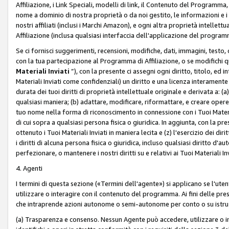
Affiliazione, i Link Speciali, modelli di link, il Contenuto del Programma,
nome a dominio di nostra proprietà o da noi gestito, le informazioni e i ma
nostri affiliati (inclusi i Marchi Amazon), e ogni altra proprietà intell
Affiliazione (inclusa qualsiasi interfaccia dell'applicazione del programm
Se ci fornisci suggerimenti, recensioni, modifiche, dati, immagini, test
con la tua partecipazione al Programma di Affiliazione, o se modifichi 
Materiali Inviati
”), con la presente ci assegni ogni diritto, titolo, ed i
Materiali Inviati come confidenziali) un diritto e una licenza interament
durata dei tuoi diritti di proprietà intellettuale originale e derivata a: (a)
qualsiasi maniera; (b) adattare, modificare, riformattare, e creare opere de
tuo nome nella forma di riconoscimento in connessione con i Tuoi Materiali
di cui sopra a qualsiasi persona fisica o giuridica. In aggiunta, con la pre
ottenuto i Tuoi Materiali Inviati in maniera lecita e (z) l'esercizio dei diri
i diritti di alcuna persona fisica o giuridica, incluso qualsiasi diritto d
perfezionare, o mantenere i nostri diritti su e relativi ai Tuoi Materiali In
4. Agenti
I termini di questa sezione («Termini dell'agente») si applicano se l'uten
utilizzare o interagire con il contenuto del programma. Ai fini delle pre
che intraprende azioni autonome o semi-autonome per conto o su istruzi
(a) Trasparenza e consenso. Nessun Agente può accedere, utilizzare o 