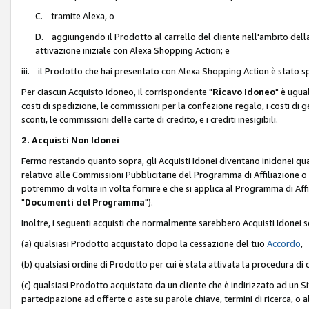
C. tramite Alexa, o
D. aggiungendo il Prodotto al carrello del cliente nell'ambito dell
attivazione iniziale con Alexa Shopping Action; e
iii. il Prodotto che hai presentato con Alexa Shopping Action è stato spe
Per ciascun Acquisto Idoneo, il corrispondente "
Ricavo Idoneo
" è ugua
costi di spedizione, le commissioni per la confezione regalo, i costi di gest
sconti, le commissioni delle carte di credito, e i crediti inesigibili.
2. Acquisti Non Idonei
Fermo restando quanto sopra, gli Acquisti Idonei diventano inidonei qu
relativo alle Commissioni Pubblicitarie del Programma di Affiliazione o di
potremmo di volta in volta fornire e che si applica al Programma di Affil
"
Documenti del Programma
").
Inoltre, i seguenti acquisti che normalmente sarebbero Acquisti Idonei 
(a) qualsiasi Prodotto acquistato dopo la cessazione del tuo
Accordo
,
(b) qualsiasi ordine di Prodotto per cui è stata attivata la procedura di
(c) qualsiasi Prodotto acquistato da un cliente che è indirizzato ad un 
partecipazione ad offerte o aste su parole chiave, termini di ricerca, o a