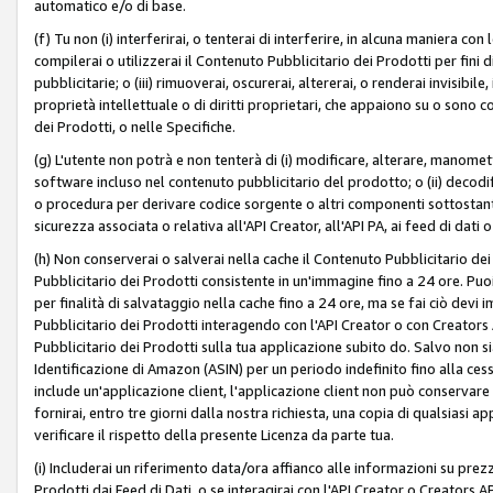
automatico e/o di base.
(f) Tu non (i) interferirai, o tenterai di interferire, in alcuna maniera co
compilerai o utilizzerai il Contenuto Pubblicitario dei Prodotti per fini di
pubblicitarie; o (iii) rimuoverai, oscurerai, altererai, o renderai invisibile, 
proprietà intellettuale o di diritti proprietari, che appaiono su o sono c
dei Prodotti, o nelle Specifiche.
(g) L'utente non potrà e non tenterà di (i) modificare, alterare, manomet
software incluso nel contenuto pubblicitario del prodotto; o (ii) decod
o procedura per derivare codice sorgente o altri componenti sottostan
sicurezza associata o relativa all'API Creator, all'API PA, ai feed di dati 
(h) Non conserverai o salverai nella cache il Contenuto Pubblicitario de
Pubblicitario dei Prodotti consistente in un'immagine fino a 24 ore. Puo
per finalità di salvataggio nella cache fino a 24 ore, ma se fai ciò d
Pubblicitario dei Prodotti interagendo con l'API Creator o con Creator
Pubblicitario dei Prodotti sulla tua applicazione subito do. Salvo non
Identificazione di Amazon (ASIN) per un periodo indefinito fino alla ce
include un'applicazione client, l'applicazione client non può conservare 
fornirai, entro tre giorni dalla nostra richiesta, una copia di qualsiasi ap
verificare il rispetto della presente Licenza da parte tua.
(i) Includerai un riferimento data/ora affianco alle informazioni su prezz
Prodotti dai Feed di Dati, o se interagirai con l'API Creator o Creators 