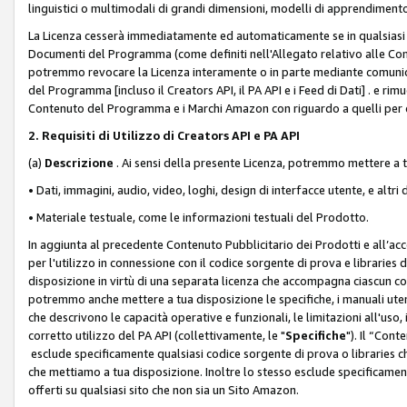
linguistici o multimodali di grandi dimensioni, modelli di apprendiment
La Licenza cesserà immediatamente ed automaticamente se in qualsiasi
Documenti del Programma (come definiti nell'Allegato relativo alle Comm
potremmo revocare la Licenza interamente o in parte mediante comunicaz
del Programma [incluso il Creators API, il PA API e i Feed di Dati] . e r
Contenuto del Programma e i Marchi Amazon con riguardo a quelli per cu
2. Requisiti di Utilizzo di Creators API e PA API
(a)
Descrizione
. Ai sensi della presente Licenza, potremmo mettere a
• Dati, immagini, audio, video, loghi, design di interfacce utente, e altri 
• Materiale testuale, come le informazioni testuali del Prodotto.
In aggiunta al precedente Contenuto Pubblicitario dei Prodotti e all’ac
per l'utilizzo in connessione con il codice sorgente di prova e libraries 
disposizione in virtù di una separata licenza che accompagna ciascun cod
potremmo anche mettere a tua disposizione le specifiche, i manuali utent
che descrivono le capacità operative e funzionali, le limitazioni all'uso, i 
corretto utilizzo del PA API (collettivamente, le "
Specifiche
"). Il “Con
esclude specificamente qualsiasi codice sorgente di prova o libraries ch
che mettiamo a tua disposizione. Inoltre lo stesso esclude specificament
offerti su qualsiasi sito che non sia un Sito Amazon.