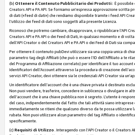
(b)
Ottenere il Contenuto Pubblicitario dei Prodotti:
È possibile 
Creators API e PA API. Se forniamo un'espressa approvazione scritta pre
di dati («feed di dati») che rendiamo disponibile tramite i feed API Creat
l'utilizzo dei feed di dati sono soggetti alla presente Licenza.
Riconosci che potremo cambiare, disapprovare, o ripubblicare l'API Creato
Creators API e PA API o dei Feed di Dati, in qualsiasi momento e di volta i
dell'API Creator o del Creators API e PA API o dei Feed di Dati sia compati
Per ottenere il contenuto pubDevi utilizzare sia una coppia unica di chiav
parametro tag degli Affiliati (che può o essere l'ID dell'Affiliato a te r
del Programma di Affiliazione correlato) per identificare il tuo account e
Identificatori dell'Account attraverso la procedura di creazione dell'acc
servizi API Creator, devi ottenere sia le credenziali API Creator sia un'a
Un identificatore dell'account che è una chiave privata è destinato esc
Non puoi vendere, trasferire, concedere in sublicenza o divulgare in alt
dell'account che è una chiave pubblica non è segreto. L'utente è responsabi
del caso, indipendentemente dal fatto che tali attività siano intraprese 
immediatamente se ritieni che qualcuno diverso da te possa utilizzare la 
rubata. Non puoi utilizzare alcun parametro del tag Affiliato o identif
specificamente.
(c)
Requisiti di Utilizzo
. Interagendo con l'API Creator o il Creators A