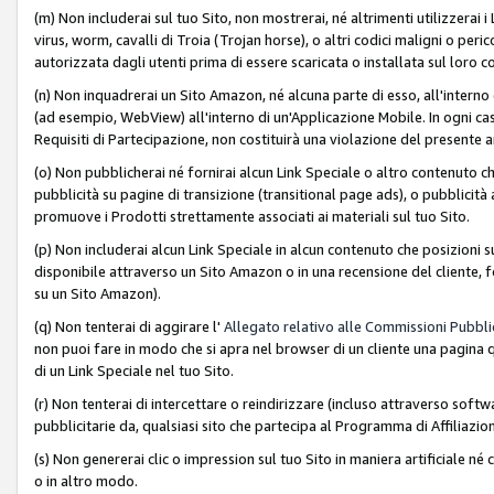
(m) Non includerai sul tuo Sito, non mostrerai, né altrimenti utilizzera
virus, worm, cavalli di Troia (Trojan horse), o altri codici maligni o p
autorizzata dagli utenti prima di essere scaricata o installata sul loro co
(n) Non inquadrerai un Sito Amazon, né alcuna parte di esso, all'interno
(ad esempio, WebView) all'interno di un'Applicazione Mobile. In ogni cas
Requisiti di Partecipazione, non costituirà una violazione del presente a
(o) Non pubblicherai né fornirai alcun Link Speciale o altro contenuto
pubblicità su pagine di transizione (transitional page ads), o pubblicità 
promuove i Prodotti strettamente associati ai materiali sul tuo Sito.
(p) Non includerai alcun Link Speciale in alcun contenuto che posizioni 
disponibile attraverso un Sito Amazon o in una recensione del cliente, fo
su un Sito Amazon).
(q) Non tenterai di aggirare l'
Allegato relativo alle Commissioni Pubblic
non puoi fare in modo che si apra nel browser di un cliente una pagina qu
di un Link Speciale nel tuo Sito.
(r) Non tenterai di intercettare o reindirizzare (incluso attraverso softwa
pubblicitarie da, qualsiasi sito che partecipa al Programma di Affiliazio
(s) Non genererai clic o impression sul tuo Sito in maniera artificiale 
o in altro modo.