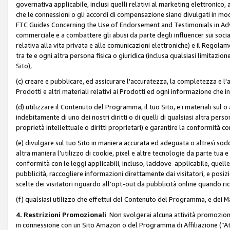
governativa applicabile, inclusi quelli relativi al marketing elettronico, 
che le connessioni o gli accordi di compensazione siano divulgati in mo
FTC Guides Concerning the Use of Endorsement and Testimonials in Adve
commerciale e a combattere gli abusi da parte degli influencer sui soci
relativa alla vita privata e alle comunicazioni elettroniche) e il Rego
tra te e ogni altra persona fisica o giuridica (inclusa qualsiasi limitazion
Sito),
(c) creare e pubblicare, ed assicurare l'accuratezza, la completezza e l'a
Prodotti e altri materiali relativi ai Prodotti ed ogni informazione che in
(d) utilizzare il Contenuto del Programma, il tuo Sito, e i materiali sul 
indebitamente di uno dei nostri diritti o di quelli di qualsiasi altra persona 
proprietà intellettuale o diritti proprietari) e garantire la conformità co
(e) divulgare sul tuo Sito in maniera accurata ed adeguata o altresì soddi
altra maniera l’utilizzo di cookie, pixel e altre tecnologie da parte tua e di
conformità con le leggi applicabili, incluso, laddove applicabile, quelle t
pubblicità, raccogliere informazioni direttamente dai visitatori, e posiz
scelte dei visitatori riguardo all’opt-out da pubblicità online quando ri
(f) qualsiasi utilizzo che effettui del Contenuto del Programma, e dei 
4. Restrizioni Promozionali
Non svolgerai alcuna attività promozionale
in connessione con un Sito Amazon o del Programma di Affiliazione (“At