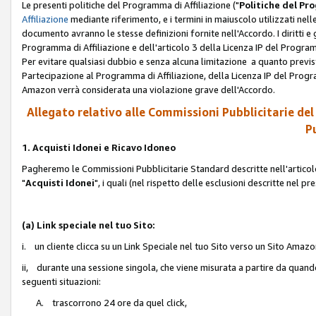
Le presenti politiche del Programma di Affiliazione ("
Politiche del P
Affiliazione
mediante riferimento, e i termini in maiuscolo utilizzati ne
documento avranno le stesse definizioni fornite nell'Accordo. I diritti e gl
Programma di Affiliazione e dell'articolo 3 della Licenza IP del Progra
Per evitare qualsiasi dubbio e senza alcuna limitazione a quanto previsto 
Partecipazione al Programma di Affiliazione, della Licenza IP del Progra
Amazon verrà considerata una violazione grave dell'Accordo.
Allegato relativo alle Commissioni Pubblicitarie del
Pu
1. Acquisti Idonei e Ricavo Idoneo
Pagheremo le Commissioni Pubblicitarie Standard descritte nell'articolo
"
Acquisti Idonei
", i quali (nel rispetto delle esclusioni descritte nel 
(a) Link speciale nel tuo Sito:
i. un cliente clicca su un Link Speciale nel tuo Sito verso un Sito Amazo
ii, durante una sessione singola, che viene misurata a partire da quando u
seguenti situazioni:
A. trascorrono 24 ore da quel click,