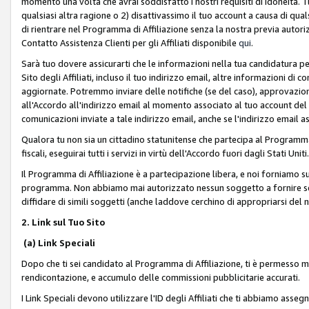
momento una volta che avrai soddisfatto i nostri requisiti di idoneità. 
qualsiasi altra ragione o 2) disattivassimo il tuo account a causa di qua
di rientrare nel Programma di Affiliazione senza la nostra previa autor
Contatto Assistenza Clienti per gli Affiliati disponibile
qui
.
Sarà tuo dovere assicurarti che le informazioni nella tua candidatura pe
Sito degli Affiliati, incluso il tuo indirizzo email, altre informazioni di
aggiornate. Potremmo inviare delle notifiche (se del caso), approvazioni
all'Accordo all'indirizzo email al momento associato al tuo account del
comunicazioni inviate a tale indirizzo email, anche se l'indirizzo email 
Qualora tu non sia un cittadino statunitense che partecipa al Programma
fiscali, eseguirai tutti i servizi in virtù dell'Accordo fuori dagli Stati Uniti
Il Programma di Affiliazione è a partecipazione libera, e noi forniamo sul S
programma. Non abbiamo mai autorizzato nessun soggetto a fornire servi
diffidare di simili soggetti (anche laddove cerchino di appropriarsi del
2. Link sul Tuo Sito
(a) Link Speciali
Dopo che ti sei candidato al Programma di Affiliazione, ti è permesso mos
rendicontazione, e accumulo delle commissioni pubblicitarie accurati.
I Link Speciali devono utilizzare l'ID degli Affiliati che ti abbiamo asseg