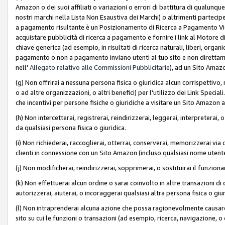
Amazon o dei suoi affiliati o variazioni o errori di battitura di qualunqu
nostri marchi nella Lista Non Esaustiva dei Marchi) o altrimenti partecipe
a pagamento risultante è un Posizionamento di Ricerca a Pagamento Vie
acquistare pubblicità di ricerca a pagamento e fornire i link al Motore di 
chiave generica (ad esempio, in risultati di ricerca naturali, liberi, organ
pagamento o non a pagamento inviano utenti al tuo sito e non direttam
nell'
Allegato relativo alle Commissioni Pubblicitarie
), ad un Sito Amaz
(g) Non offrirai a nessuna persona fisica o giuridica alcun corrispettivo, 
o ad altre organizzazioni, o altri benefici) per l'utilizzo dei Link Spe
che incentivi per persone fisiche o giuridiche a visitare un Sito Amazon a
(h) Non intercetterai, registrerai, reindirizzerai, leggerai, interpreterai
da qualsiasi persona fisica o giuridica.
(i) Non richiederai, raccoglierai, otterrai, conserverai, memorizzerai via 
clienti in connessione con un Sito Amazon (incluso qualsiasi nome utent
(j) Non modificherai, reindirizzerai, sopprimerai, o sostituirai il funzio
(k) Non effettuerai alcun ordine o sarai coinvolto in altre transazioni di
autorizzerai, aiuterai, o incoraggerai qualsiasi altra persona fisica o giu
(l) Non intraprenderai alcuna azione che possa ragionevolmente causare 
sito su cui le funzioni o transazioni (ad esempio, ricerca, navigazione, 