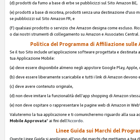
(d) prodotti da fumo a base di erbe se pubblicizzi sul Sito Amazon BE,
(e) prodotti a base di nicotina, prodotti senza una destinazione d'uso m
se pubblicizzi sul Sito Amazon FR, e
(f) qualsiasi prodotto o servizio che Amazon designa come escluso. Rice
o dai nostri strumenti di collegamento su Amazon e Associates Central.
Politica del Programma di Affiliazione sulle A
Se il tuo Sito include un'applicazione software progettata e destinata all'u
tua Applicazione Mobile:
(a) deve essere disponibile almeno negli appstore Google Play, Apple
(b) deve essere liberamente scaricabile e tutti i link di Amazon devono 
(c) deve avere contenuto originale,
(d) non deve imitare la funzionalità dell'app shopping di Amazon stess
(e) non deve ospitare o rappresentare le pagine web di Amazon in We
Valuteremo la tua applicazione e ti comunicheremo riguardo alla sua acc
Mobile Approvata
" ai fini dell'
Accordo
.
Linee Guida sui Marchi del Program
Queste Linee Guida si applicano all'uso dei marchi che mettiamo a tua