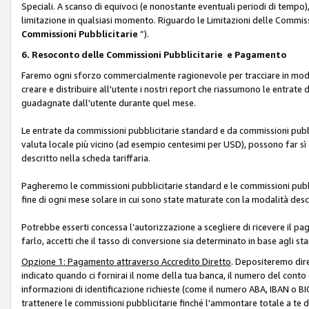
Speciali. A scanso di equivoci (e nonostante eventuali periodi di tempo), 
limitazione in qualsiasi momento. Riguardo le Limitazioni delle Commissi
Commissioni Pubblicitarie
”).
6. Resoconto delle Commissioni Pubblicitarie e Pagamento
Faremo ogni sforzo commercialmente ragionevole per tracciare in modo a
creare e distribuire all'utente i nostri report che riassumono le entrate
guadagnate dall'utente durante quel mese.
Le entrate da commissioni pubblicitarie standard e da commissioni pubbl
valuta locale più vicino (ad esempio centesimi per USD), possono far sì 
descritto nella scheda tariffaria.
Pagheremo le commissioni pubblicitarie standard e le commissioni pubbli
fine di ogni mese solare in cui sono state maturate con la modalità descr
Potrebbe esserti concessa l’autorizzazione a scegliere di ricevere il pa
farlo, accetti che il tasso di conversione sia determinato in base agli s
Opzione 1: Pagamento attraverso Accredito Diretto
. Depositeremo dir
indicato quando ci fornirai il nome della tua banca, il numero del conto
informazioni di identificazione richieste (come il numero ABA, IBAN o BIC,
trattenere le commissioni pubblicitarie finché l'ammontare totale a te 