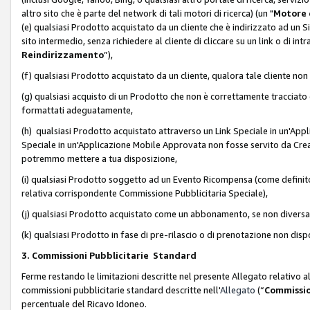
altro sito che è parte del network di tali motori di ricerca) (un "
Motore 
(e) qualsiasi Prodotto acquistato da un cliente che è indirizzato ad un 
sito intermedio, senza richiedere al cliente di cliccare su un link o di in
Reindirizzamento
”),
(f) qualsiasi Prodotto acquistato da un cliente, qualora tale cliente non
(g) qualsiasi acquisto di un Prodotto che non è correttamente tracciat
formattati adeguatamente,
(h) qualsiasi Prodotto acquistato attraverso un Link Speciale in un'App
Speciale in un'Applicazione Mobile Approvata non fosse servito da Creator
potremmo mettere a tua disposizione,
(i) qualsiasi Prodotto soggetto ad un Evento Ricompensa (come definito a
relativa corrispondente Commissione Pubblicitaria Speciale),
(j) qualsiasi Prodotto acquistato come un abbonamento, se non divers
(k) qualsiasi Prodotto in fase di pre-rilascio o di prenotazione non disp
3. Commissioni Pubblicitarie Standard
Ferme restando le limitazioni descritte nel presente Allegato relativo a
commissioni pubblicitarie standard descritte nell'
Allegato
(“
Commissio
percentuale del Ricavo Idoneo.