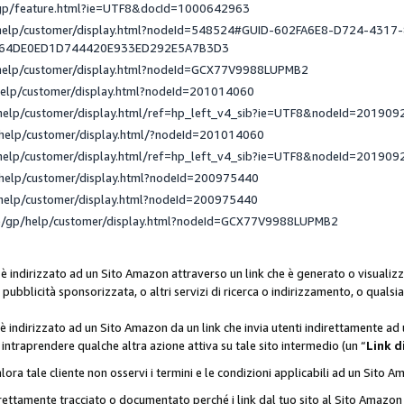
/gp/feature.html?ie=UTF8&docId=1000642963
/help/customer/display.html?nodeId=548524#GUID-602FA6E8-D724-4317
_64DE0ED1D744420E933ED292E5A7B3D3
/help/customer/display.html?nodeId=GCX77V9988LUPMB2
help/customer/display.html?nodeId=201014060
help/customer/display.html/ref=hp_left_v4_sib?ie=UTF8&nodeId=201909
help/customer/display.html/?nodeId=201014060
help/customer/display.html/ref=hp_left_v4_sib?ie=UTF8&nodeId=201909
help/customer/display.html?nodeId=200975440
help/customer/display.html?nodeId=200975440
e/gp/help/customer/display.html?nodeId=GCX77V9988LUPMB2
 è indirizzato ad un Sito Amazon attraverso un link che è generato o visualizz
di pubblicità sponsorizzata, o altri servizi di ricerca o indirizzamento, o qualsi
 è indirizzato ad un Sito Amazon da un link che invia utenti indirettamente a
di intraprendere qualche altra azione attiva su tale sito intermedio (un “
Link d
lora tale cliente non osservi i termini e le condizioni applicabili ad un Sito 
orrettamente tracciato o documentato perché i link dal tuo sito al Sito Ama