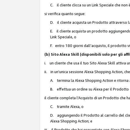
C. il cliente clicca su un Link Speciale che non
si verifica quanto segue:
D. il cliente acquista un Prodotto attraverso l
E. il cliente acquista un prodotto aggiungendo 
Link Speciale, o
F. entro 180 giorni dall'acquisto, il prodotto 
(b) Sito Alexa Skill (disponibili solo per gli 
i. un cliente che usa il tuo Sito Alexa Skill attiva 
ii. in un'unica sessione Alexa Shopping Action, che
A. termina la Alexa Shopping Action e ritorna 
B. effettua un ordine su Alexa per il Prodotto
il cliente completa l'Acquisto di un Prodotto che 
C. tramite Alexa, o
D. aggiungendo il Prodotto al carrello del clie
Alexa Shopping Action; e
iii. il Prodotto che hai presentato con Alexa Shopp