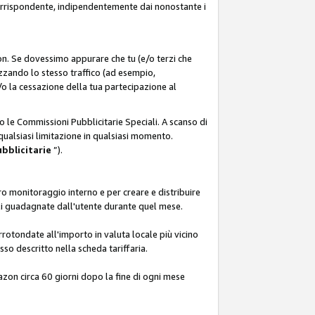
corrispondente, indipendentemente dai nonostante i
on. Se dovessimo appurare che tu (e/o terzi che
zzando lo stesso traffico (ad esempio,
o la cessazione della tua partecipazione al
o le Commissioni Pubblicitarie Speciali. A scanso di
 qualsiasi limitazione in qualsiasi momento.
ubblicitarie
”).
o monitoraggio interno e per creare e distribuire
ali guadagnate dall'utente durante quel mese.
rotondate all'importo in valuta locale più vicino
so descritto nella scheda tariffaria.
azon circa 60 giorni dopo la fine di ogni mese