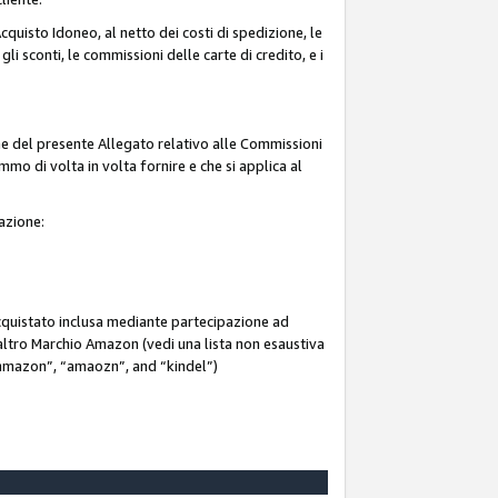
quisto Idoneo, al netto dei costi di spedizione, le
 gli sconti, le commissioni delle carte di credito, e i
ne del presente Allegato relativo alle Commissioni
mmo di volta in volta fornire e che si applica al
iazione:
acquistato inclusa mediante partecipazione ad
i altro Marchio Amazon (vedi una lista non esaustiva
 “ammazon”, “amaozn”, and “kindel”)