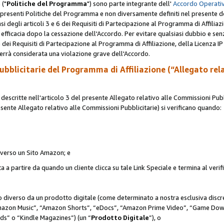
 ("
Politiche del Programma
") sono parte integrante dell'
Accordo Operativ
lle presenti Politiche del Programma e non diversamente definiti nel presente 
sensi degli articoli 3 e 6 dei Requisiti di Partecipazione al Programma di Affiliaz
fficacia dopo la cessazione dell'Accordo. Per evitare qualsiasi dubbio e sen
e dei Requisiti di Partecipazione al Programma di Affiliazione, della Licenza I
errà considerata una violazione grave dell'Accordo.
bblicitarie del Programma di Affiliazione (“Allegato rel
scritte nell'articolo 3 del presente Allegato relativo alle Commissioni Pubbl
resente Allegato relativo alle Commissioni Pubblicitarie) si verificano quando:
o verso un Sito Amazon; e
 a partire da quando un cliente clicca su tale Link Speciale e termina al verifi
to diverso da un prodotto digitale (come determinato a nostra esclusiva disc
“Amazon Music”, “Amazon Shorts”, “eDocs”, “Amazon Prime Video”, “Game Dow
s” o “Kindle Magazines”) (un “
Prodotto Digitale
”), o