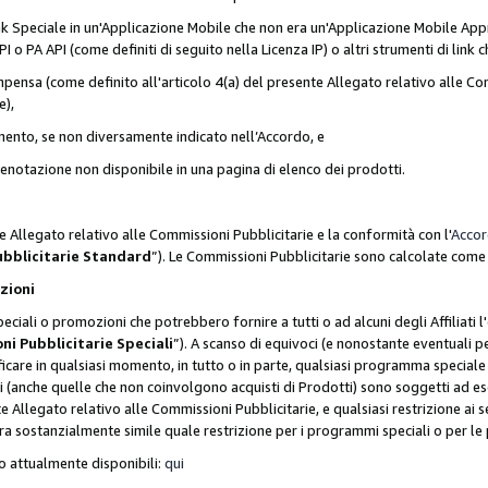
nk Speciale in un'Applicazione Mobile che non era un'Applicazione Mobile Appr
o PA API (come definiti di seguito nella Licenza IP) o altri strumenti di lin
ensa (come definito all'articolo 4(a) del presente Allegato relativo alle Com
e),
mento, se non diversamente indicato nell’Accordo, e
 prenotazione non disponibile in una pagina di elenco dei prodotti.
e Allegato relativo alle Commissioni Pubblicitarie e la conformità con l'
Acco
ubblicitarie Standard
”). Le Commissioni Pubblicitarie sono calcolate com
ozioni
ciali o promozioni che potrebbero fornire a tutti o ad alcuni degli Affiliati
ni Pubblicitarie Speciali
”). A scanso di equivoci (e nonostante eventuali pe
ificare in qualsiasi momento, in tutto o in parte, qualsiasi programma specia
oni (anche quelle che non coinvolgono acquisti di Prodotti) sono soggetti ad 
ente Allegato relativo alle Commissioni Pubblicitarie, e qualsiasi restrizione 
era sostanzialmente simile quale restrizione per i programmi speciali o per l
o attualmente disponibili:
qui