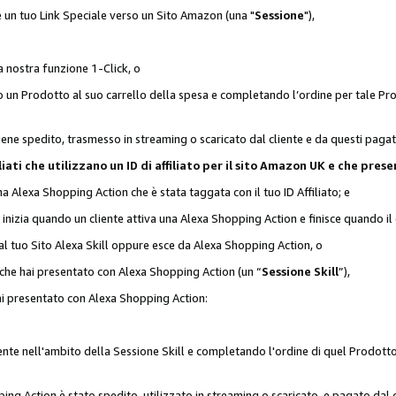
 è un tuo Link Speciale verso un Sito Amazon (una "
Sessione
"),
a nostra funzione 1-Click, o
un Prodotto al suo carrello della spesa e completando l’ordine per tale Prodo
viene spedito, trasmesso in streaming o scaricato dal cliente e da questi paga
affiliati che utilizzano un ID di affiliato per il sito Amazon UK e che p
una Alexa Shopping Action che è stata taggata con il tuo ID Affiliato; e
 inizia quando un cliente attiva una Alexa Shopping Action e finisce quando il 
al tuo Sito Alexa Skill oppure esce da Alexa Shopping Action, o
 che hai presentato con Alexa Shopping Action (un “
Sessione Skill
”),
hai presentato con Alexa Shopping Action:
nte nell'ambito della Sessione Skill e completando l'ordine di quel Prodotto 
ing Action è stato spedito, utilizzato in streaming o scaricato, e pagato dal c