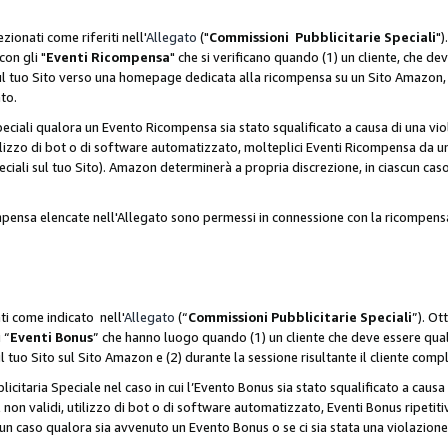
zionati come riferiti nell'
Allegato
("
Commissioni Pubblicitarie Speciali
")
con gli "
Eventi Ricompensa
" che si verificano quando (1) un cliente, che 
 sul tuo Sito verso una homepage dedicata alla ricompensa su un Sito Amazon, e
ato.
iali qualora un Evento Ricompensa sia stato squalificato a causa di una viol
utilizzo di bot o di software automatizzato, molteplici Eventi Ricompensa da u
ciali sul tuo Sito). Amazon determinerà a propria discrezione, in ciascun ca
ompensa elencate nell'Allegato sono permessi in connessione con la ricompen
ti come indicato nell'
Allegato
(“
Commissioni Pubblicitarie Speciali
”). Ot
 “
Eventi Bonus
” che hanno luogo quando (1) un cliente che deve essere qua
ul tuo Sito sul Sito Amazon e (2) durante la sessione risultante il cliente comp
taria Speciale nel caso in cui l’Evento Bonus sia stato squalificato a causa d
 non validi, utilizzo di bot o di software automatizzato, Eventi Bonus ripetitiv
un caso qualora sia avvenuto un Evento Bonus o se ci sia stata una violazion