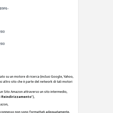
-89F6-
280
280
ato su un motore di ricerca (inclusi Google, Yahoo,
asi altro sito che è parte del network di tali motori
d un Sito Amazon attraverso un sito intermedio,
i Reindirizzamento
”),
Amazon,
zon connesso non sono formattati adeguatamente,