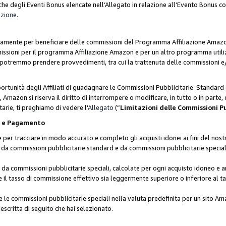
he degli Eventi Bonus elencate nell’Allegato in relazione all’Evento Bonus 
azione.
lusivamente per beneficiare delle commissioni del Programma Affiliazione Amaz
missioni per il programma Affiliazione Amazon e per un altro programma utili
 potremmo prendere provvedimenti, tra cui la trattenuta delle commissioni e/
ortunità degli Affiliati di guadagnare le Commissioni Pubblicitarie Standard 
Amazon si riserva il diritto di interrompere o modificare, in tutto o in parte,
arie, ti preghiamo di vedere l'
Allegato
(“
Limitazioni delle Commissioni P
ie e Pagamento
 tracciare in modo accurato e completo gli acquisti idonei ai fini del nostr
te da commissioni pubblicitarie standard e da commissioni pubblicitarie speci
da commissioni pubblicitarie speciali, calcolate per ogni acquisto idoneo e ar
il tasso di commissione effettivo sia leggermente superiore o inferiore al tas
le commissioni pubblicitarie speciali nella valuta predefinita per un sito Am
escritta di seguito che hai selezionato.