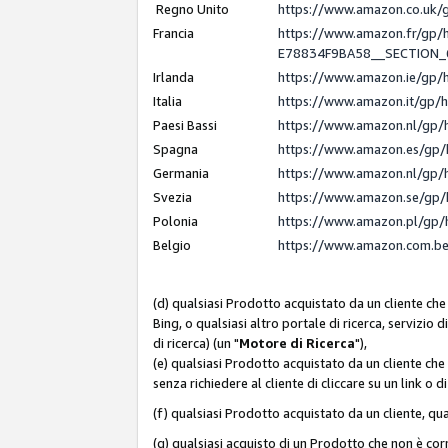
Regno Unito
https://www.amazon.co.uk
Francia
https://www.amazon.fr/gp
E78834F9BA58__SECTION
Irlanda
https://www.amazon.ie/gp
Italia
https://www.amazon.it/gp/
Paesi Bassi
https://www.amazon.nl/gp/
Spagna
https://www.amazon.es/gp/
Germania
https://www.amazon.nl/gp/
Svezia
https://www.amazon.se/gp/
Polonia
https://www.amazon.pl/gp/
Belgio
https://www.amazon.com.b
(d) qualsiasi Prodotto acquistato da un cliente che
Bing, o qualsiasi altro portale di ricerca, servizio 
di ricerca) (un "
Motore di Ricerca
"),
(e) qualsiasi Prodotto acquistato da un cliente che
senza richiedere al cliente di cliccare su un link o 
(f) qualsiasi Prodotto acquistato da un cliente, qua
(g) qualsiasi acquisto di un Prodotto che non è c