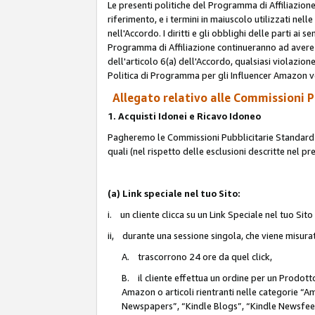
Le presenti politiche del Programma di Affiliazione
riferimento, e i termini in maiuscolo utilizzati ne
nell'Accordo. I diritti e gli obblighi delle parti ai 
Programma di Affiliazione continueranno ad avere e
dell'articolo 6(a) dell'Accordo, qualsiasi violazion
Politica di Programma per gli Influencer Amazon v
Allegato relativo alle Commissioni Pu
1. Acquisti Idonei e Ricavo Idoneo
Pagheremo le Commissioni Pubblicitarie Standard de
quali (nel rispetto delle esclusioni descritte nel p
(a) Link speciale nel tuo Sito:
i. un cliente clicca su un Link Speciale nel tuo Sit
ii, durante una sessione singola, che viene misurata
A. trascorrono 24 ore da quel click,
B. il cliente effettua un ordine per un Prodot
Amazon o articoli rientranti nelle categorie 
Newspapers”, “Kindle Blogs”, “Kindle Newsfeed