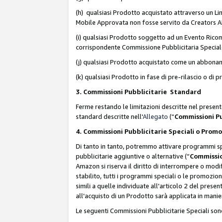
(h) qualsiasi Prodotto acquistato attraverso un Li
Mobile Approvata non fosse servito da Creators API 
(i) qualsiasi Prodotto soggetto ad un Evento Ricomp
corrispondente Commissione Pubblicitaria Special
(j) qualsiasi Prodotto acquistato come un abbona
(k) qualsiasi Prodotto in fase di pre-rilascio o di
3. Commissioni Pubblicitarie Standard
Ferme restando le limitazioni descritte nel present
standard descritte nell'
Allegato
(“
Commissioni P
4. Commissioni Pubblicitarie Speciali o Prom
Di tanto in tanto, potremmo attivare programmi spe
pubblicitarie aggiuntive o alternative (“
Commissio
Amazon si riserva il diritto di interrompere o mod
stabilito, tutti i programmi speciali o le promozi
simili a quelle individuate all'articolo 2 del pres
all'acquisto di un Prodotto sarà applicata in mani
Le seguenti Commissioni Pubblicitarie Speciali son