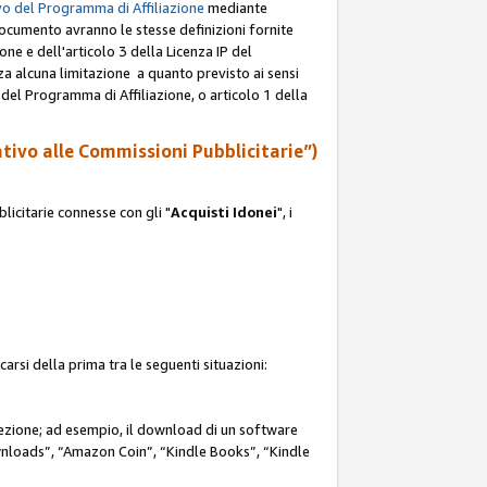
o del Programma di Affiliazione
mediante
documento avranno le stesse definizioni fornite
ione e dell'articolo 3 della Licenza IP del
za alcuna limitazione a quanto previsto ai sensi
P del Programma di Affiliazione, o articolo 1 della
ativo alle Commissioni Pubblicitarie”)
icitarie connesse con gli "
Acquisti Idonei
", i
carsi della prima tra le seguenti situazioni:
rezione; ad esempio, il download di un software
nloads”, “Amazon Coin”, “Kindle Books”, “Kindle