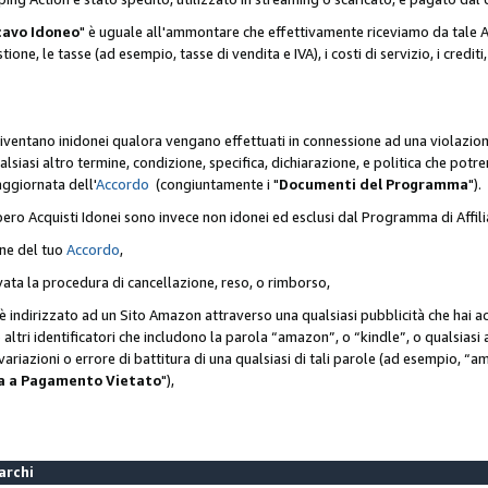
cavo Idoneo
" è uguale all'ammontare che effettivamente riceviamo da tale Ac
one, le tasse (ad esempio, tasse di vendita e IVA), i costi di servizio, i crediti,
diventano inidonei qualora vengano effettuati in connessione ad una violazio
lsiasi altro termine, condizione, specifica, dichiarazione, e politica che potre
aggiornata dell'
Accordo
(congiuntamente i "
Documenti del Programma
").
bero Acquisti Idonei sono invece non idonei ed esclusi dal Programma di Affil
one del tuo
Accordo
,
ivata la procedura di cancellazione, reso, o rimborso,
e è indirizzato ad un Sito Amazon attraverso una qualsiasi pubblicità che hai 
 o altri identificatori che includono la parola “amazon”, o “kindle”, o qualsias
o variazioni o errore di battitura di una qualsiasi di tali parole (ad esempio,
ca a Pagamento Vietato
"),
Marchi