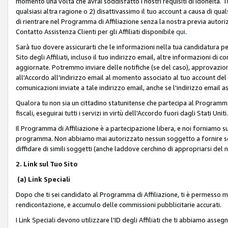
momento una volta che avrai soddisfatto i nostri requisiti di idoneità. 
qualsiasi altra ragione o 2) disattivassimo il tuo account a causa di qua
di rientrare nel Programma di Affiliazione senza la nostra previa autor
Contatto Assistenza Clienti per gli Affiliati disponibile
qui
.
Sarà tuo dovere assicurarti che le informazioni nella tua candidatura pe
Sito degli Affiliati, incluso il tuo indirizzo email, altre informazioni di
aggiornate. Potremmo inviare delle notifiche (se del caso), approvazioni
all'Accordo all'indirizzo email al momento associato al tuo account del
comunicazioni inviate a tale indirizzo email, anche se l'indirizzo email 
Qualora tu non sia un cittadino statunitense che partecipa al Programma
fiscali, eseguirai tutti i servizi in virtù dell'Accordo fuori dagli Stati Uniti
Il Programma di Affiliazione è a partecipazione libera, e noi forniamo sul S
programma. Non abbiamo mai autorizzato nessun soggetto a fornire servi
diffidare di simili soggetti (anche laddove cerchino di appropriarsi del
2. Link sul Tuo Sito
(a) Link Speciali
Dopo che ti sei candidato al Programma di Affiliazione, ti è permesso mos
rendicontazione, e accumulo delle commissioni pubblicitarie accurati.
I Link Speciali devono utilizzare l'ID degli Affiliati che ti abbiamo asseg