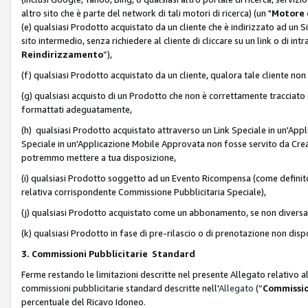
altro sito che è parte del network di tali motori di ricerca) (un "
Motore 
(e) qualsiasi Prodotto acquistato da un cliente che è indirizzato ad un 
sito intermedio, senza richiedere al cliente di cliccare su un link o di in
Reindirizzamento
”),
(f) qualsiasi Prodotto acquistato da un cliente, qualora tale cliente non
(g) qualsiasi acquisto di un Prodotto che non è correttamente tracciat
formattati adeguatamente,
(h) qualsiasi Prodotto acquistato attraverso un Link Speciale in un'App
Speciale in un'Applicazione Mobile Approvata non fosse servito da Creator
potremmo mettere a tua disposizione,
(i) qualsiasi Prodotto soggetto ad un Evento Ricompensa (come definito a
relativa corrispondente Commissione Pubblicitaria Speciale),
(j) qualsiasi Prodotto acquistato come un abbonamento, se non divers
(k) qualsiasi Prodotto in fase di pre-rilascio o di prenotazione non disp
3. Commissioni Pubblicitarie Standard
Ferme restando le limitazioni descritte nel presente Allegato relativo a
commissioni pubblicitarie standard descritte nell'
Allegato
(“
Commissio
percentuale del Ricavo Idoneo.