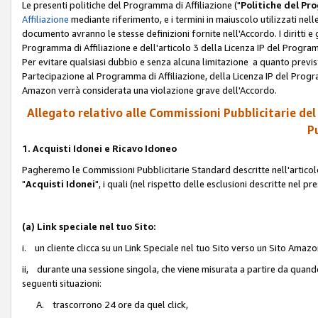
Le presenti politiche del Programma di Affiliazione ("
Politiche del P
Affiliazione
mediante riferimento, e i termini in maiuscolo utilizzati ne
documento avranno le stesse definizioni fornite nell'Accordo. I diritti e gl
Programma di Affiliazione e dell'articolo 3 della Licenza IP del Progra
Per evitare qualsiasi dubbio e senza alcuna limitazione a quanto previsto 
Partecipazione al Programma di Affiliazione, della Licenza IP del Progra
Amazon verrà considerata una violazione grave dell'Accordo.
Allegato relativo alle Commissioni Pubblicitarie del
Pu
1. Acquisti Idonei e Ricavo Idoneo
Pagheremo le Commissioni Pubblicitarie Standard descritte nell'articolo
"
Acquisti Idonei
", i quali (nel rispetto delle esclusioni descritte nel 
(a) Link speciale nel tuo Sito:
i. un cliente clicca su un Link Speciale nel tuo Sito verso un Sito Amazo
ii, durante una sessione singola, che viene misurata a partire da quando u
seguenti situazioni:
A. trascorrono 24 ore da quel click,