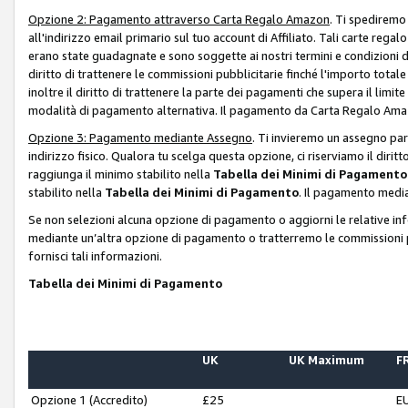
Opzione 2: Pagamento attraverso Carta Regalo Amazon
. Ti spediremo
all'indirizzo email primario sul tuo account di Affiliato. Tali carte rega
erano state guadagnate e sono soggette ai nostri termini e condizioni de
diritto di trattenere le commissioni pubblicitarie finché l'importo tota
inoltre il diritto di trattenere la parte dei pagamenti che supera il lim
modalità di pagamento alternativa. Il pagamento da Carta Regalo Amazo
Opzione 3: Pagamento mediante Assegno
. Ti invieremo un assegno par
indirizzo fisico. Qualora tu scelga questa opzione, ci riserviamo il diri
raggiunga il minimo stabilito nella
Tabella dei Minimi di Pagamento
stabilito nella
Tabella dei Minimi di Pagamento
. Il pagamento media
Se non selezioni alcuna opzione di pagamento o aggiorni le relative in
mediante un’altra opzione di pagamento o tratterremo le commissioni p
fornisci tali informazioni.
Tabella dei Minimi di Pagamento
UK
UK Maximum
FR
Opzione 1 (Accredito)
£25
E