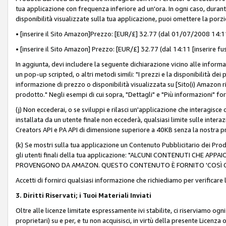
tua applicazione con frequenza inferiore ad un'ora. In ogni caso, durante
disponibilità visualizzate sulla tua applicazione, puoi omettere la porz
• [inserire il Sito Amazon]Prezzo: [EUR/£] 32.77 (dal 01/07/2008 14:11 
• [inserire il Sito Amazon] Prezzo: [EUR/£] 32.77 (dal 14:11 [inserire fu
In aggiunta, devi includere la seguente dichiarazione vicino alle informa
un pop-up scripted, o altri metodi simili: "I prezzi e la disponibilità de
informazione di prezzo o disponibilità visualizzata su [Sito(i) Amazon ri
prodotto." Negli esempi di cui sopra, "Dettagli" e "Più informazioni" fo
(j) Non eccederai, o se sviluppi e rilasci un'applicazione che interagisce
installata da un utente finale non eccederà, qualsiasi limite sulle interazi
Creators API e PA API di dimensione superiore a 40KB senza la nostra p
(k) Se mostri sulla tua applicazione un Contenuto Pubblicitario dei Prodo
gli utenti finali della tua applicazione: "ALCUNI CONTENUTI CHE AP
PROVENGONO DA AMAZON. QUESTO CONTENUTO È FORNITO 'COSÌ CO
Accetti di fornirci qualsiasi informazione che richiediamo per verificare
3. Diritti Riservati; i Tuoi Materiali Inviati
Oltre alle licenze limitate espressamente ivi stabilite, ci riserviamo ogni dir
proprietari) su e per, e tu non acquisisci, in virtù della presente Licenza