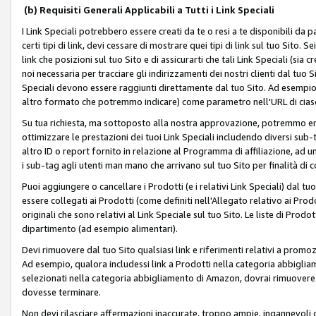
(b) Requisiti Generali Applicabili a Tutti i Link Speciali
I Link Speciali potrebbero essere creati da te o resi a te disponibili da 
certi tipi di link, devi cessare di mostrare quei tipi di link sul tuo Sito. 
link che posizioni sul tuo Sito e di assicurarti che tali Link Speciali (sia
noi necessaria per tracciare gli indirizzamenti dei nostri clienti dal tuo Sit
Speciali devono essere raggiunti direttamente dal tuo Sito. Ad esempio,
altro formato che potremmo indicare) come parametro nell'URL di ciasc
Su tua richiesta, ma sottoposto alla nostra approvazione, potremmo emet
ottimizzare le prestazioni dei tuoi Link Speciali includendo diversi sub-t
altro ID o report fornito in relazione al Programma di affiliazione, ad
i sub-tag agli utenti man mano che arrivano sul tuo Sito per finalità di 
Puoi aggiungere o cancellare i Prodotti (e i relativi Link Speciali) dal 
essere collegati ai Prodotti (come definiti nell'Allegato relativo ai Prodo
originali che sono relativi al Link Speciale sul tuo Sito. Le liste di Prod
dipartimento (ad esempio alimentari).
Devi rimuovere dal tuo Sito qualsiasi link e riferimenti relativi a prom
Ad esempio, qualora includessi link a Prodotti nella categoria abbigli
selezionati nella categoria abbigliamento di Amazon, dovrai rimuover
dovesse terminare.
Non devi rilasciare affermazioni inaccurate, troppo ampie, ingannevoli 