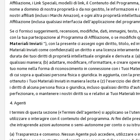
Affiliazione, i Link Speciali, modelli di link, il Contenuto del Programma,
nome a dominio di nostra proprietà o da noi gestito, le informazioni e i ma
nostri affiliati (inclusi i Marchi Amazon), e ogni altra proprietà intell
Affiliazione (inclusa qualsiasi interfaccia dell'applicazione del programm
Se ci fornisci suggerimenti, recensioni, modifiche, dati, immagini, test
con la tua partecipazione al Programma di Affiliazione, o se modifichi 
Materiali Inviati
”), con la presente ci assegni ogni diritto, titolo, ed i
Materiali Inviati come confidenziali) un diritto e una licenza interament
durata dei tuoi diritti di proprietà intellettuale originale e derivata a: (a)
qualsiasi maniera; (b) adattare, modificare, riformattare, e creare opere de
tuo nome nella forma di riconoscimento in connessione con i Tuoi Materiali
di cui sopra a qualsiasi persona fisica o giuridica. In aggiunta, con la pre
ottenuto i Tuoi Materiali Inviati in maniera lecita e (z) l'esercizio dei diri
i diritti di alcuna persona fisica o giuridica, incluso qualsiasi diritto d
perfezionare, o mantenere i nostri diritti su e relativi ai Tuoi Materiali In
4. Agenti
I termini di questa sezione («Termini dell'agente») si applicano se l'uten
utilizzare o interagire con il contenuto del programma. Ai fini delle pre
che intraprende azioni autonome o semi-autonome per conto o su istruzi
(a) Trasparenza e consenso. Nessun Agente può accedere, utilizzare o 