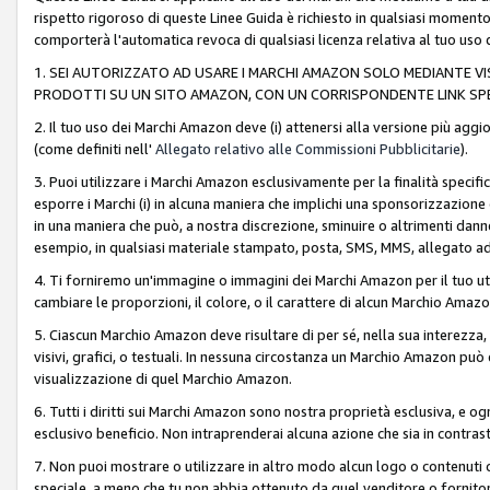
rispetto rigoroso di queste Linee Guida è richiesto in qualsiasi momento
comporterà l'automatica revoca di qualsiasi licenza relativa al tuo us
1. SEI AUTORIZZATO AD USARE I MARCHI AMAZON SOLO MEDIANTE VISU
PRODOTTI SU UN SITO AMAZON, CON UN CORRISPONDENTE LINK SPE
2. Il tuo uso dei Marchi Amazon deve (i) attenersi alla versione più agg
(come definiti nell'
Allegato relativo alle Commissioni Pubblicitarie
).
3. Puoi utilizzare i Marchi Amazon esclusivamente per la finalità speci
esporre i Marchi (i) in alcuna maniera che implichi una sponsorizzazione o 
in una maniera che può, a nostra discrezione, sminuire o altrimenti dann
esempio, in qualsiasi materiale stampato, posta, SMS, MMS, allegato ad 
4. Ti forniremo un'immagine o immagini dei Marchi Amazon per il tuo ut
cambiare le proporzioni, il colore, o il carattere di alcun Marchio Am
5. Ciascun Marchio Amazon deve risultare di per sé, nella sua interezza
visivi, grafici, o testuali. In nessuna circostanza un Marchio Amazon può
visualizzazione di quel Marchio Amazon.
6. Tutti i diritti sui Marchi Amazon sono nostra proprietà esclusiva, e
esclusivo beneficio. Non intraprenderai alcuna azione che sia in contrasto 
7. Non puoi mostrare o utilizzare in altro modo alcun logo o contenuti cr
speciale, a meno che tu non abbia ottenuto da quel venditore o fornitore