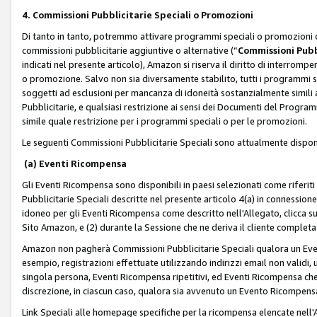
4. Commissioni Pubblicitarie Speciali o Promozioni
Di tanto in tanto, potremmo attivare programmi speciali o promozioni ch
commissioni pubblicitarie aggiuntive o alternative (“
Commissioni Pubbl
indicati nel presente articolo), Amazon si riserva il diritto di interrom
o promozione. Salvo non sia diversamente stabilito, tutti i programmi s
soggetti ad esclusioni per mancanza di idoneità sostanzialmente simili a
Pubblicitarie, e qualsiasi restrizione ai sensi dei Documenti del Progr
simile quale restrizione per i programmi speciali o per le promozioni.
Le seguenti Commissioni Pubblicitarie Speciali sono attualmente disponi
(a) Eventi Ricompensa
Gli Eventi Ricompensa sono disponibili in paesi selezionati come riferiti 
Pubblicitarie Speciali descritte nel presente articolo 4(a) in connessione 
idoneo per gli Eventi Ricompensa come descritto nell'Allegato, clicca 
Sito Amazon, e (2) durante la Sessione che ne deriva il cliente completa
Amazon non pagherà Commissioni Pubblicitarie Speciali qualora un Event
esempio, registrazioni effettuate utilizzando indirizzi email non validi
singola persona, Eventi Ricompensa ripetitivi, ed Eventi Ricompensa che
discrezione, in ciascun caso, qualora sia avvenuto un Evento Ricompensa
Link Speciali alle homepage specifiche per la ricompensa elencate nel