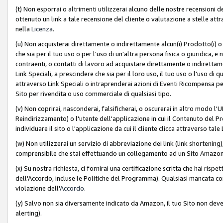
(t) Non esporrai o altrimenti utilizzerai alcuno delle nostre recensioni de
ottenuto un link a tale recensione del cliente o valutazione a stelle attra
nella
Licenza
.
(u) Non acquisterai direttamente o indirettamente alcun(i) Prodotto(i) o
che sia per il tuo uso o per l'uso di un'altra persona fisica o giuridica, e
contraenti, o contatti di lavoro ad acquistare direttamente o indirett
Link Speciali, a prescindere che sia per il loro uso, il tuo uso o l'uso di 
attraverso Link Speciali o intraprenderai azioni di Eventi Ricompensa per
Sito per rivendita o uso commerciale di qualsiasi tipo.
(v) Non coprirai, nasconderai, falsificherai, o oscurerai in altro modo l'U
Reindirizzamento) o l'utente dell'applicazione in cui il Contenuto del
individuare il sito o l'applicazione da cui il cliente clicca attraverso ta
(w) Non utilizzerai un servizio di abbreviazione dei link (link shortening
comprensibile che stai effettuando un collegamento ad un Sito Amazo
(x) Su nostra richiesta, ci fornirai una certificazione scritta che hai r
dell'Accordo, incluse le Politiche del Programma). Qualsiasi mancata co
violazione dell'
Accordo
.
(y) Salvo non sia diversamente indicato da Amazon, il tuo Sito non deve 
alerting).