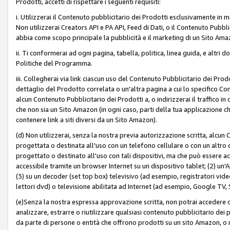
Prodotti, accetti di rispettare i seguenti requisiti:
i. Utilizzerai il Contenuto pubblicitario dei Prodotti esclusivamente in m
Non utilizzerai Creators API e PA API, Feed di Dati, o il Contenuto Pubbli
abbia come scopo principale la pubblicità e il marketing di un Sito Amaz
ii. Ti conformerai ad ogni pagina, tabella, politica, linea guida, e altri d
Politiche del Programma.
iii. Collegherai via link ciascun uso del Contenuto Pubblicitario dei Pr
dettaglio del Prodotto correlata o un'altra pagina a cui lo specifico Con
alcun Contenuto Pubblicitario dei Prodotti a, o indirizzerai il traffico i
che non sia un Sito Amazon (in ogni caso, parti della tua applicazione
contenere link a siti diversi da un Sito Amazon).
(d) Non utilizzerai, senza la nostra previa autorizzazione scritta, alcun
progettata o destinata all'uso con un telefono cellulare o con un altro d
progettato o destinato all'uso con tali dispositivi, ma che può essere acc
accessibile tramite un browser Internet su un dispositivo tablet; (2) u
(3) su un decoder (set top box) televisivo (ad esempio, registratori video d
lettori dvd) o televisione abilitata ad Internet (ad esempio, Google TV,
(e)Senza la nostra espressa approvazione scritta, non potrai accedere o u
analizzare, estrarre o riutilizzare qualsiasi contenuto pubblicitario dei
da parte di persone o entità che offrono prodotti su un sito Amazon, o