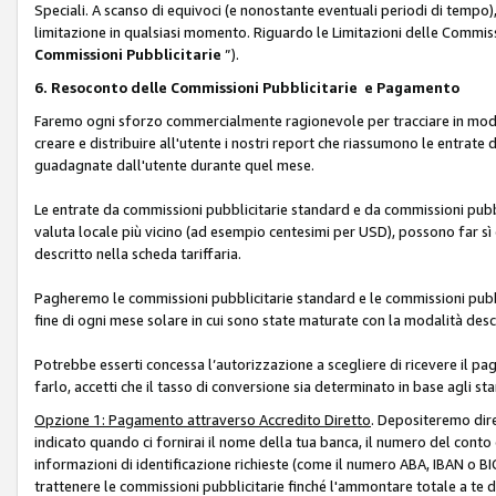
Speciali. A scanso di equivoci (e nonostante eventuali periodi di tempo), 
limitazione in qualsiasi momento. Riguardo le Limitazioni delle Commissi
Commissioni Pubblicitarie
”).
6. Resoconto delle Commissioni Pubblicitarie e Pagamento
Faremo ogni sforzo commercialmente ragionevole per tracciare in modo a
creare e distribuire all'utente i nostri report che riassumono le entrate
guadagnate dall'utente durante quel mese.
Le entrate da commissioni pubblicitarie standard e da commissioni pubbl
valuta locale più vicino (ad esempio centesimi per USD), possono far sì 
descritto nella scheda tariffaria.
Pagheremo le commissioni pubblicitarie standard e le commissioni pubbli
fine di ogni mese solare in cui sono state maturate con la modalità descr
Potrebbe esserti concessa l’autorizzazione a scegliere di ricevere il pa
farlo, accetti che il tasso di conversione sia determinato in base agli s
Opzione 1: Pagamento attraverso Accredito Diretto
. Depositeremo dir
indicato quando ci fornirai il nome della tua banca, il numero del conto
informazioni di identificazione richieste (come il numero ABA, IBAN o BIC,
trattenere le commissioni pubblicitarie finché l'ammontare totale a te 