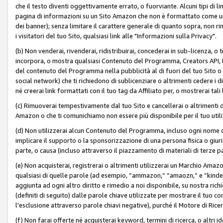
che il testo diventi oggettivamente errato, o fuorviante. Alcuni tipi d
pagina di informazioni su un Sito Amazon che non è formattato come un L
dei banner); senza limitare il carattere generale di quanto sopra, non rimu
i visitatori del tuo Sito, qualsiasi link alle "Informazioni sulla Privacy".
(b) Non venderai, rivenderai, ridistribuirai, concederai in sub-licenza, 
incorpora, o mostra qualsiasi Contenuto del Programma, Creators API, PA A
del contenuto del Programma nella pubblicità al di fuori del tuo Sito o su 
social network) che ti richiedono di sublicenziare o altrimenti cedere i 
né creerai link formattati con il tuo tag da Affiliato per, o mostrerai tali 
(c) Rimuoverai tempestivamente dal tuo Sito e cancellerai o altrimenti
Amazon o che ti comunichiamo non essere più disponibile per il tuo util
(d) Non utilizzerai alcun Contenuto del Programma, incluso ogni nome 
implicare il supporto o la sponsorizzazione di una persona fisica o giur
parte, o causa (incluso attraverso il piazzamento di materiali di terze
(e) Non acquisterai, registrerai o altrimenti utilizzerai un Marchio Amaz
qualsiasi di quelle parole (ad esempio, “ammazon,” “amaozn,” e “kindel,”)
aggiunta ad ogni altro diritto e rimedio a noi disponibile, su nostra rich
(definiti di seguito) dalle parole chiave utilizzate per mostrare il tuo co
l'esclusione attraverso parole chiavi negative), purché il Motore di Ricer
(f) Non farai offerte né acquisterai keyword, termini di ricerca, o altri 