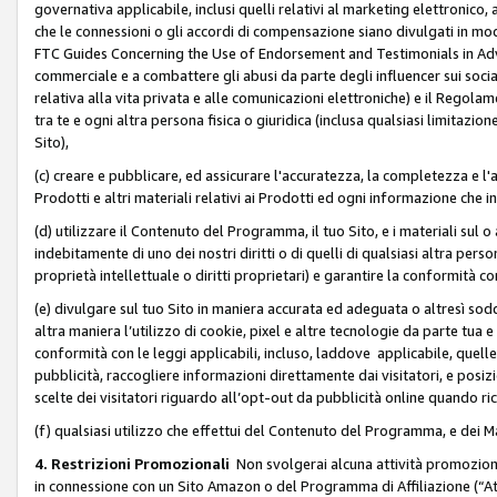
governativa applicabile, inclusi quelli relativi al marketing elettronico, 
che le connessioni o gli accordi di compensazione siano divulgati in mo
FTC Guides Concerning the Use of Endorsement and Testimonials in Adve
commerciale e a combattere gli abusi da parte degli influencer sui soci
relativa alla vita privata e alle comunicazioni elettroniche) e il Rego
tra te e ogni altra persona fisica o giuridica (inclusa qualsiasi limitazion
Sito),
(c) creare e pubblicare, ed assicurare l'accuratezza, la completezza e l'a
Prodotti e altri materiali relativi ai Prodotti ed ogni informazione che in
(d) utilizzare il Contenuto del Programma, il tuo Sito, e i materiali sul 
indebitamente di uno dei nostri diritti o di quelli di qualsiasi altra persona 
proprietà intellettuale o diritti proprietari) e garantire la conformità co
(e) divulgare sul tuo Sito in maniera accurata ed adeguata o altresì soddi
altra maniera l’utilizzo di cookie, pixel e altre tecnologie da parte tua e di
conformità con le leggi applicabili, incluso, laddove applicabile, quelle t
pubblicità, raccogliere informazioni direttamente dai visitatori, e posiz
scelte dei visitatori riguardo all’opt-out da pubblicità online quando ri
(f) qualsiasi utilizzo che effettui del Contenuto del Programma, e dei 
4. Restrizioni Promozionali
Non svolgerai alcuna attività promozionale
in connessione con un Sito Amazon o del Programma di Affiliazione (“At