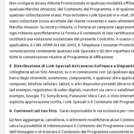
Non svolgerai alcuna Attività Promozionale in qualsiasi modalità offline, a
qualsiasi Marchio Amazon), del Contenuto del Programma, o di qualsiasi
qualsiasi sollecitazione orale). Puoi includere i Link Speciali in e-mail, 
siano sollecitate (ossia accettate dal cliente ricevente) e siano altriment
Marchio Amazon. Su nostra richiesta, ci fornirai un campione rappresentati
ogni richiesta specificheremo la forma e il contenuto di tale certificazi
costituirà una violazione sostanziale del presente Contratto. A scanso di 
applicabile, il CAN-SPAM Act del 2003, il Telephone Consumer Protection 
comunicazione contenente qualsiasi Link Speciale e (ii) devi rispettare l
tutte le comunicazioni relative al Programma di Affiliazione.
5. Distribuzione di Link Speciali Attraverso Software e Disposit
collegherai ad un Sito Amazon, su o in connessione con: (a) qualsiasi a
barra degli strumenti, estensione, componente, o qualsiasi altra applicazi
computer, telefoni cellulari, tablet, o altri dispositivi portatili (divers
(ad esempio, registratori di video digitali, ricevitori via cavo o satellitar
esempio, Google TV, Sony Bravia, Panasonic Viera Cast, o Vizio Internet 
esplicita approvazione scritta, i Link Speciali o il Contenuto del Pro
6. Contenuti sul tuo Sito.
Sarai responsabile in via esclusiva per i con
(a) Non aggiungerai, cancellerai, o altrimenti modificherai alcun Conte
salva la possibilità di ridimensionare il Contenuto del Programma consi
dell'immagine o di troncare il Contenuto del Programma consistente in un