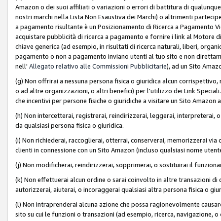
Amazon o dei suoi affiliati o variazioni o errori di battitura di qualunqu
nostri marchi nella Lista Non Esaustiva dei Marchi) o altrimenti partecipe
a pagamento risultante è un Posizionamento di Ricerca a Pagamento Vie
acquistare pubblicità di ricerca a pagamento e fornire i link al Motore di 
chiave generica (ad esempio, in risultati di ricerca naturali, liberi, organ
pagamento o non a pagamento inviano utenti al tuo sito e non direttam
nell'
Allegato relativo alle Commissioni Pubblicitarie
), ad un Sito Amaz
(g) Non offrirai a nessuna persona fisica o giuridica alcun corrispettivo, 
o ad altre organizzazioni, o altri benefici) per l'utilizzo dei Link Spe
che incentivi per persone fisiche o giuridiche a visitare un Sito Amazon a
(h) Non intercetterai, registrerai, reindirizzerai, leggerai, interpreterai
da qualsiasi persona fisica o giuridica.
(i) Non richiederai, raccoglierai, otterrai, conserverai, memorizzerai via 
clienti in connessione con un Sito Amazon (incluso qualsiasi nome utent
(j) Non modificherai, reindirizzerai, sopprimerai, o sostituirai il funzio
(k) Non effettuerai alcun ordine o sarai coinvolto in altre transazioni di
autorizzerai, aiuterai, o incoraggerai qualsiasi altra persona fisica o giu
(l) Non intraprenderai alcuna azione che possa ragionevolmente causare 
sito su cui le funzioni o transazioni (ad esempio, ricerca, navigazione, 