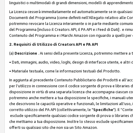
linguistici o multimodali di grandi dimensioni, modelli di apprendiment
La Licenza cesserà immediatamente ed automaticamente se in qualsiasi
Documenti del Programma (come definiti nell'Allegato relativo alle Comm
potremmo revocare la Licenza interamente o in parte mediante comunicaz
del Programma [incluso il Creators API, il PA API e i Feed di Dati] . e r
Contenuto del Programma e i Marchi Amazon con riguardo a quelli per cu
2. Requisiti di Utilizzo di Creators API e PA API
(a)
Descrizione
. Ai sensi della presente Licenza, potremmo mettere a
• Dati, immagini, audio, video, loghi, design di interfacce utente, e altri 
• Materiale testuale, come le informazioni testuali del Prodotto.
In aggiunta al precedente Contenuto Pubblicitario dei Prodotti e all’ac
per l'utilizzo in connessione con il codice sorgente di prova e libraries 
disposizione in virtù di una separata licenza che accompagna ciascun cod
potremmo anche mettere a tua disposizione le specifiche, i manuali utent
che descrivono le capacità operative e funzionali, le limitazioni all'uso, i 
corretto utilizzo del PA API (collettivamente, le "
Specifiche
"). Il “Con
esclude specificamente qualsiasi codice sorgente di prova o libraries ch
che mettiamo a tua disposizione. Inoltre lo stesso esclude specificament
offerti su qualsiasi sito che non sia un Sito Amazon.