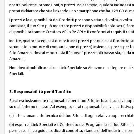
nostre politiche, promozioni, o prezzi. Ad esempio, qualora includessi
potrai dichiarare che stia linkando uno smartphone che ha 128 GB di m
I prezzi e la disponibilità dei Prodotti possono variare di volta in volta
cambiare, il tuo Sito può mostrare prezzi e disponibilità solo se:(a) fornia
disponibilità tramite Creators API o PA API e ti conformi ai requisiti rela
Inoltre, qualora scegliessi di mostrare i prezzi per qualsiasi Prodotto su
strumento o motore di comparazione di prezzi) insieme ai prezzi per lo s
Sito Amazon, dovrai esporre sia il "nuovo" prezzo più basso sia, se da noi
Amazon.
Non dovrai pubblicare alcun Link Speciale su Amazon o collegare qualsia
Speciali.
3. Responsabilità per il Tuo Sito
Sarai esclusivamente responsabile per il tuo Sito, incluso il suo svilu
su o all'interno di esso. Ad esempio, sarai responsabile in via esclusiva 
(a) il funzionamento tecnico del tuo Sito e di ogni relativa apparecchia
(b) esporre i Link Speciali e il Contenuto del Programma sul tuo Sito in 
permesso, linea guida, codice di condotta, standard dell'industria, norme