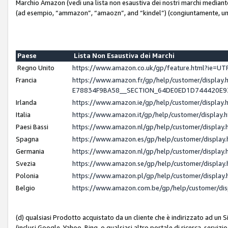
Marchio Amazon (vedi una lista non esaustiva dei nostri marchi mediante i 
(ad esempio, “ammazon”, “amaozn”, and “kindel”) (congiuntamente, un
Paese
Lista Non Esaustiva dei Marchi
Regno Unito
https://www.amazon.co.uk/gp/feature.html?ie=
Francia
https://www.amazon.fr/gp/help/customer/displ
E78834F9BA58__SECTION_64DE0ED1D744420E
Irlanda
https://www.amazon.ie/gp/help/customer/displ
Italia
https://www.amazon.it/gp/help/customer/displa
Paesi Bassi
https://www.amazon.nl/gp/help/customer/displa
Spagna
https://www.amazon.es/gp/help/customer/displa
Germania
https://www.amazon.nl/gp/help/customer/displa
Svezia
https://www.amazon.se/gp/help/customer/displa
Polonia
https://www.amazon.pl/gp/help/customer/displa
Belgio
https://www.amazon.com.be/gp/help/customer/d
(d) qualsiasi Prodotto acquistato da un cliente che è indirizzato ad un 
(inclusi Google, Yahoo, Bing, o qualsiasi altro portale di ricerca, servizio