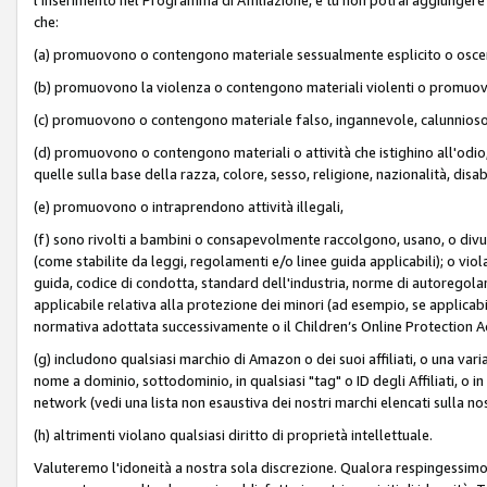
che:
(a) promuovono o contengono materiale sessualmente esplicito o osc
(b) promuovono la violenza o contengono materiali violenti o promuov
(c) promuovono o contengono materiale falso, ingannevole, calunnioso
(d) promuovono o contengono materiali o attività che istighino all'odio, m
quelle sulla base della razza, colore, sesso, religione, nazionalità, disa
(e) promuovono o intraprendono attività illegali,
(f) sono rivolti a bambini o consapevolmente raccolgono, usano, o divulg
(come stabilite da leggi, regolamenti e/o linee guida applicabili); o vi
guida, codice di condotta, standard dell'industria, norme di autoregolame
applicabile relativa alla protezione dei minori (ad esempio, se applicabi
normativa adottata successivamente o il Children’s Online Protection Ac
(g) includono qualsiasi marchio di Amazon o dei suoi affiliati, o una varia
nome a dominio, sottodominio, in qualsiasi "tag" o ID degli Affiliati, o in
network (vedi una lista non esaustiva dei nostri marchi elencati sulla no
(h) altrimenti violano qualsiasi diritto di proprietà intellettuale.
Valuteremo l'idoneità a nostra sola discrezione. Qualora respingessimo l