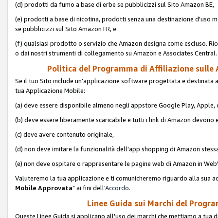
(d) prodotti da fumo a base di erbe se pubblicizzi sul Sito Amazon BE,
(e) prodotti a base di nicotina, prodotti senza una destinazione d'uso m
se pubblicizzi sul Sito Amazon FR, e
(f) qualsiasi prodotto o servizio che Amazon designa come escluso. Rice
o dai nostri strumenti di collegamento su Amazon e Associates Central.
Politica del Programma di Affiliazione sulle A
Se il tuo Sito include un'applicazione software progettata e destinata all'u
tua Applicazione Mobile:
(a) deve essere disponibile almeno negli appstore Google Play, Apple
(b) deve essere liberamente scaricabile e tutti i link di Amazon devono 
(c) deve avere contenuto originale,
(d) non deve imitare la funzionalità dell'app shopping di Amazon stess
(e) non deve ospitare o rappresentare le pagine web di Amazon in We
Valuteremo la tua applicazione e ti comunicheremo riguardo alla sua acc
Mobile Approvata
" ai fini dell'
Accordo
.
Linee Guida sui Marchi del Program
Queste Linee Guida si applicano all'uso dei marchi che mettiamo a tua