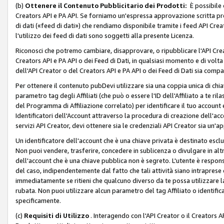
(b)
Ottenere il Contenuto Pubblicitario dei Prodotti:
È possibile 
Creators API e PA API. Se forniamo un'espressa approvazione scritta pre
di dati («feed di dati») che rendiamo disponibile tramite i feed API Creat
l'utilizzo dei feed di dati sono soggetti alla presente Licenza.
Riconosci che potremo cambiare, disapprovare, o ripubblicare l'API Creato
Creators API e PA API o dei Feed di Dati, in qualsiasi momento e di volta i
dell'API Creator o del Creators API e PA API o dei Feed di Dati sia compati
Per ottenere il contenuto pubDevi utilizzare sia una coppia unica di chiav
parametro tag degli Affiliati (che può o essere l'ID dell'Affiliato a te r
del Programma di Affiliazione correlato) per identificare il tuo account e
Identificatori dell'Account attraverso la procedura di creazione dell'acc
servizi API Creator, devi ottenere sia le credenziali API Creator sia un'a
Un identificatore dell'account che è una chiave privata è destinato esc
Non puoi vendere, trasferire, concedere in sublicenza o divulgare in alt
dell'account che è una chiave pubblica non è segreto. L'utente è responsabi
del caso, indipendentemente dal fatto che tali attività siano intraprese 
immediatamente se ritieni che qualcuno diverso da te possa utilizzare la 
rubata. Non puoi utilizzare alcun parametro del tag Affiliato o identif
specificamente.
(c)
Requisiti di Utilizzo
. Interagendo con l'API Creator o il Creators A