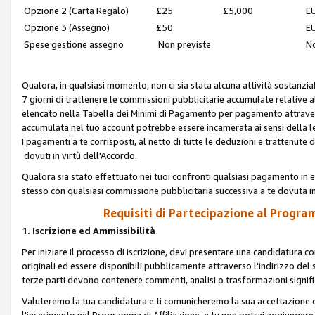
Opzione 2 (Carta Regalo)
£25
£5,000
EU
Opzione 3 (Assegno)
£50
EU
Spese gestione assegno
Non previste
No
Qualora, in qualsiasi momento, non ci sia stata alcuna attività sostanzial
7 giorni di trattenere le commissioni pubblicitarie accumulate relative
elencato nella Tabella dei Minimi di Pagamento per pagamento attrave
accumulata nel tuo account potrebbe essere incamerata ai sensi della leg
I pagamenti a te corrisposti, al netto di tutte le deduzioni e trattenut
dovuti in virtù dell'Accordo.
Qualora sia stato effettuato nei tuoi confronti qualsiasi pagamento in e
stesso con qualsiasi commissione pubblicitaria successiva a te dovuta in
Requisiti di Partecipazione al Program
1. Iscrizione ed Ammissibilità
Per iniziare il processo di iscrizione, devi presentare una candidatura 
originali ed essere disponibili pubblicamente attraverso l'indirizzo del s
terze parti devono contenere commenti, analisi o trasformazioni significat
Valuteremo la tua candidatura e ti comunicheremo la sua accettazione o r
l'inserimento nel Programma di Affiliazione, e tu non potrai aggiungere 