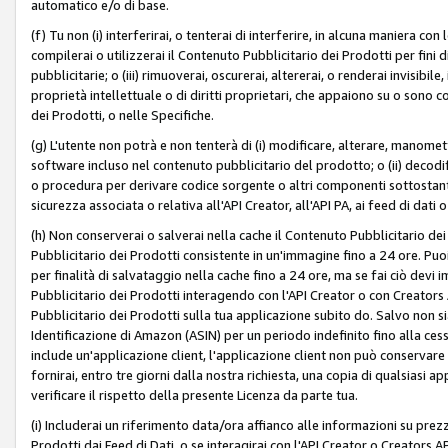
automatico e/o di base.
(f) Tu non (i) interferirai, o tenterai di interferire, in alcuna maniera co
compilerai o utilizzerai il Contenuto Pubblicitario dei Prodotti per fini di
pubblicitarie; o (iii) rimuoverai, oscurerai, altererai, o renderai invisibile, 
proprietà intellettuale o di diritti proprietari, che appaiono su o sono c
dei Prodotti, o nelle Specifiche.
(g) L'utente non potrà e non tenterà di (i) modificare, alterare, manomet
software incluso nel contenuto pubblicitario del prodotto; o (ii) decod
o procedura per derivare codice sorgente o altri componenti sottostan
sicurezza associata o relativa all'API Creator, all'API PA, ai feed di dati 
(h) Non conserverai o salverai nella cache il Contenuto Pubblicitario de
Pubblicitario dei Prodotti consistente in un'immagine fino a 24 ore. Puo
per finalità di salvataggio nella cache fino a 24 ore, ma se fai ciò d
Pubblicitario dei Prodotti interagendo con l'API Creator o con Creator
Pubblicitario dei Prodotti sulla tua applicazione subito do. Salvo non
Identificazione di Amazon (ASIN) per un periodo indefinito fino alla ce
include un'applicazione client, l'applicazione client non può conservare 
fornirai, entro tre giorni dalla nostra richiesta, una copia di qualsiasi ap
verificare il rispetto della presente Licenza da parte tua.
(i) Includerai un riferimento data/ora affianco alle informazioni su prezz
Prodotti dai Feed di Dati, o se interagirai con l'API Creator o Creators 