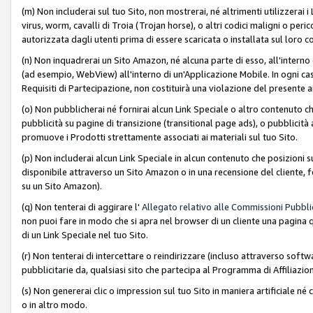
(m) Non includerai sul tuo Sito, non mostrerai, né altrimenti utilizzera
virus, worm, cavalli di Troia (Trojan horse), o altri codici maligni o p
autorizzata dagli utenti prima di essere scaricata o installata sul loro co
(n) Non inquadrerai un Sito Amazon, né alcuna parte di esso, all'interno
(ad esempio, WebView) all'interno di un'Applicazione Mobile. In ogni cas
Requisiti di Partecipazione, non costituirà una violazione del presente a
(o) Non pubblicherai né fornirai alcun Link Speciale o altro contenuto
pubblicità su pagine di transizione (transitional page ads), o pubblicità 
promuove i Prodotti strettamente associati ai materiali sul tuo Sito.
(p) Non includerai alcun Link Speciale in alcun contenuto che posizioni 
disponibile attraverso un Sito Amazon o in una recensione del cliente, fo
su un Sito Amazon).
(q) Non tenterai di aggirare l'
Allegato relativo alle Commissioni Pubblic
non puoi fare in modo che si apra nel browser di un cliente una pagina qu
di un Link Speciale nel tuo Sito.
(r) Non tenterai di intercettare o reindirizzare (incluso attraverso softwa
pubblicitarie da, qualsiasi sito che partecipa al Programma di Affiliazio
(s) Non genererai clic o impression sul tuo Sito in maniera artificiale 
o in altro modo.