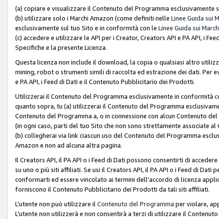
(a) copiare e visualizzare il Contenuto del Programma esclusivamente su
(b) utilizzare solo i Marchi Amazon (come definiti nelle
Linee Guida sui 
esclusivamente sul tuo Sito e in conformità con le
Linee Guida sui March
(c) accedere e utilizzare le API per i Creator, Creators API e PA API, i F
Specifiche e la presente Licenza.
Questa licenza non include il download, la copia o qualsiasi altro utiliz
mining, robot o strumenti simili di raccolta ed estrazione dei dati. Per 
e PA API, i Feed di Dati e il Contenuto Pubblicitario dei Prodotti.
Utilizzerai il Contenuto del Programma esclusivamente in conformità con
quanto sopra, tu (a) utilizzerai il Contenuto del Programma esclusivamen
Contenuto del Programma a, o in connessione con alcun Contenuto del P
(in ogni caso, parti del tuo Sito che non sono strettamente associate a
(b) collegherai via link ciascun uso del Contenuto del Programma esclus
Amazon e non ad alcuna altra pagina.
Il Creators API, il PA API o i Feed di Dati possono consentirti di accedere 
su uno o più siti affiliati. Se usi il Creators API, il PA API o i Feed di Dati
conformarti ed essere vincolato ai termini dell'accordo di licenza applicab
forniscono il Contenuto Pubblicitario dei Prodotti da tali siti affiliati.
L'utente non può utilizzare il
Contenuto del Programma
per violare, app
L'utente non utilizzerà e non consentirà a terzi di utilizzare il Conten