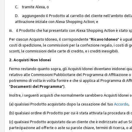
C. tramite Alexa, o
D. aggiungendo il Prodotto al carrello del cliente nell'ambito dell
attivazione iniziale con Alexa Shopping Action; e
iii. il Prodotto che hai presentato con Alexa Shopping Action è stato spe
Per ciascun Acquisto Idoneo, il corrispondente "
Ricavo Idoneo
" è ugua
costi di spedizione, le commissioni per la confezione regalo, i costi di gest
sconti, le commissioni delle carte di credito, e i crediti inesigibili.
2. Acquisti Non Idonei
Fermo restando quanto sopra, gli Acquisti Idonei diventano inidonei qu
relativo alle Commissioni Pubblicitarie del Programma di Affiliazione o di
potremmo di volta in volta fornire e che si applica al Programma di Affil
"
Documenti del Programma
").
Inoltre, i seguenti acquisti che normalmente sarebbero Acquisti Idonei 
(a) qualsiasi Prodotto acquistato dopo la cessazione del tuo
Accordo
,
(b) qualsiasi ordine di Prodotto per cui è stata attivata la procedura di
(c) qualsiasi Prodotto acquistato da un cliente che è indirizzato ad un 
partecipazione ad offerte o aste su parole chiave, termini di ricerca, o a