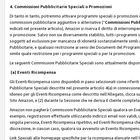
4. Commissioni Pubblicitarie Speciali o Promozioni
Di tanto in tanto, potremmo attivare programmi speciali o promozioni ch
commissioni pubblicitarie aggiuntive o alternative (“
Commissioni Pubbl
indicati nel presente articolo), Amazon si riserva il diritto di interrom
o promozione. Salvo non sia diversamente stabilito, tutti i programmi s
soggetti ad esclusioni per mancanza di idoneità sostanzialmente simili a
Pubblicitarie, e qualsiasi restrizione ai sensi dei Documenti del Progr
simile quale restrizione per i programmi speciali o per le promozioni.
Le seguenti Commissioni Pubblicitarie Speciali sono attualmente disponi
(a) Eventi Ricompensa
Gli Eventi Ricompensa sono disponibili in paesi selezionati come riferiti 
Pubblicitarie Speciali descritte nel presente articolo 4(a) in connessione 
idoneo per gli Eventi Ricompensa come descritto nell'Allegato, clicca 
Sito Amazon, e (2) durante la Sessione che ne deriva il cliente completa
Amazon non pagherà Commissioni Pubblicitarie Speciali qualora un Event
esempio, registrazioni effettuate utilizzando indirizzi email non validi
singola persona, Eventi Ricompensa ripetitivi, ed Eventi Ricompensa che
discrezione, in ciascun caso, qualora sia avvenuto un Evento Ricompensa
Link Speciali alle homepage specifiche per la ricompensa elencate nel