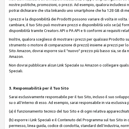
nostre politiche, promozioni, o prezzi. Ad esempio, qualora includessi
potrai dichiarare che stia linkando uno smartphone che ha 128 GB di m
I prezzi e la disponibilità dei Prodotti possono variare di volta in volta
cambiare, il tuo Sito può mostrare prezzi e disponibilità solo se:(a) fornia
disponibilità tramite Creators API o PA API e ti conformi ai requisiti rela
Inoltre, qualora scegliessi di mostrare i prezzi per qualsiasi Prodotto su
strumento o motore di comparazione di prezzi) insieme ai prezzi per lo s
Sito Amazon, dovrai esporre sia il "nuovo" prezzo più basso sia, se da noi
Amazon.
Non dovrai pubblicare alcun Link Speciale su Amazon o collegare qualsia
Speciali.
3. Responsabilità per il Tuo Sito
Sarai esclusivamente responsabile per il tuo Sito, incluso il suo svilu
su o all'interno di esso. Ad esempio, sarai responsabile in via esclusiva 
(a) il funzionamento tecnico del tuo Sito e di ogni relativa apparecchia
(b) esporre i Link Speciali e il Contenuto del Programma sul tuo Sito in 
permesso, linea guida, codice di condotta, standard dell'industria, norme