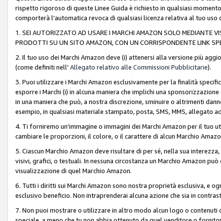
rispetto rigoroso di queste Linee Guida è richiesto in qualsiasi momento
comporterà l'automatica revoca di qualsiasi licenza relativa al tuo us
1. SEI AUTORIZZATO AD USARE I MARCHI AMAZON SOLO MEDIANTE VISU
PRODOTTI SU UN SITO AMAZON, CON UN CORRISPONDENTE LINK SPE
2. Il tuo uso dei Marchi Amazon deve (i) attenersi alla versione più agg
(come definiti nell'
Allegato relativo alle Commissioni Pubblicitarie
).
3. Puoi utilizzare i Marchi Amazon esclusivamente per la finalità speci
esporre i Marchi (i) in alcuna maniera che implichi una sponsorizzazione o 
in una maniera che può, a nostra discrezione, sminuire o altrimenti dann
esempio, in qualsiasi materiale stampato, posta, SMS, MMS, allegato ad 
4. Ti forniremo un'immagine o immagini dei Marchi Amazon per il tuo ut
cambiare le proporzioni, il colore, o il carattere di alcun Marchio Am
5. Ciascun Marchio Amazon deve risultare di per sé, nella sua interezza
visivi, grafici, o testuali. In nessuna circostanza un Marchio Amazon può
visualizzazione di quel Marchio Amazon.
6. Tutti i diritti sui Marchi Amazon sono nostra proprietà esclusiva, e
esclusivo beneficio. Non intraprenderai alcuna azione che sia in contrasto 
7. Non puoi mostrare o utilizzare in altro modo alcun logo o contenuti cr
speciale, a meno che tu non abbia ottenuto da quel venditore o fornitore