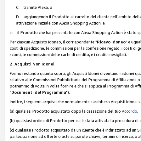
C. tramite Alexa, o
D. aggiungendo il Prodotto al carrello del cliente nell'ambito dell
attivazione iniziale con Alexa Shopping Action; e
iii. il Prodotto che hai presentato con Alexa Shopping Action è stato spe
Per ciascun Acquisto Idoneo, il corrispondente "
Ricavo Idoneo
" è ugua
costi di spedizione, le commissioni per la confezione regalo, i costi di gest
sconti, le commissioni delle carte di credito, e i crediti inesigibili.
2. Acquisti Non Idonei
Fermo restando quanto sopra, gli Acquisti Idonei diventano inidonei qu
relativo alle Commissioni Pubblicitarie del Programma di Affiliazione o di
potremmo di volta in volta fornire e che si applica al Programma di Affil
"
Documenti del Programma
").
Inoltre, i seguenti acquisti che normalmente sarebbero Acquisti Idonei 
(a) qualsiasi Prodotto acquistato dopo la cessazione del tuo
Accordo
,
(b) qualsiasi ordine di Prodotto per cui è stata attivata la procedura di
(c) qualsiasi Prodotto acquistato da un cliente che è indirizzato ad un 
partecipazione ad offerte o aste su parole chiave, termini di ricerca, o a