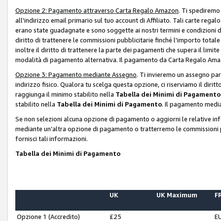
Opzione 2: Pagamento attraverso Carta Regalo Amazon
. Ti spediremo
all'indirizzo email primario sul tuo account di Affiliato. Tali carte rega
erano state guadagnate e sono soggette ai nostri termini e condizioni de
diritto di trattenere le commissioni pubblicitarie finché l'importo tota
inoltre il diritto di trattenere la parte dei pagamenti che supera il lim
modalità di pagamento alternativa. Il pagamento da Carta Regalo Amazo
Opzione 3: Pagamento mediante Assegno
. Ti invieremo un assegno par
indirizzo fisico. Qualora tu scelga questa opzione, ci riserviamo il diri
raggiunga il minimo stabilito nella
Tabella dei Minimi di Pagamento
stabilito nella
Tabella dei Minimi di Pagamento
. Il pagamento media
Se non selezioni alcuna opzione di pagamento o aggiorni le relative in
mediante un’altra opzione di pagamento o tratterremo le commissioni p
fornisci tali informazioni.
Tabella dei Minimi di Pagamento
UK
UK Maximum
FR
Opzione 1 (Accredito)
£25
E