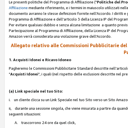
Le presenti politiche del Programma di Affiliazione ("
Politiche del P
Affiliazione
mediante riferimento, e i termini in maiuscolo utilizzati ne
documento avranno le stesse definizioni fornite nell'Accordo. I diritti e gl
Programma di Affiliazione e dell'articolo 3 della Licenza IP del Progra
Per evitare qualsiasi dubbio e senza alcuna limitazione a quanto previsto 
Partecipazione al Programma di Affiliazione, della Licenza IP del Progra
Amazon verrà considerata una violazione grave dell'Accordo.
Allegato relativo alle Commissioni Pubblicitarie del
Pu
1. Acquisti Idonei e Ricavo Idoneo
Pagheremo le Commissioni Pubblicitarie Standard descritte nell'articolo
"
Acquisti Idonei
", i quali (nel rispetto delle esclusioni descritte nel 
(a) Link speciale nel tuo Sito:
i. un cliente clicca su un Link Speciale nel tuo Sito verso un Sito Amazo
ii, durante una sessione singola, che viene misurata a partire da quando u
seguenti situazioni:
A. trascorrono 24 ore da quel click,