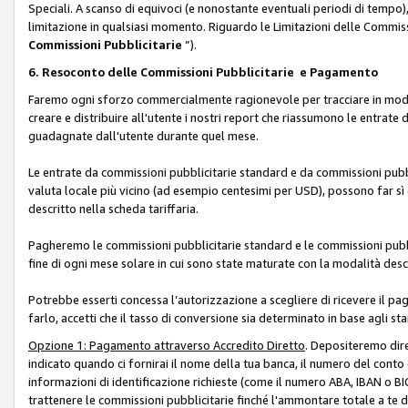
Speciali. A scanso di equivoci (e nonostante eventuali periodi di tempo), 
limitazione in qualsiasi momento. Riguardo le Limitazioni delle Commissi
Commissioni Pubblicitarie
”).
6. Resoconto delle Commissioni Pubblicitarie e Pagamento
Faremo ogni sforzo commercialmente ragionevole per tracciare in modo a
creare e distribuire all'utente i nostri report che riassumono le entrate
guadagnate dall'utente durante quel mese.
Le entrate da commissioni pubblicitarie standard e da commissioni pubbl
valuta locale più vicino (ad esempio centesimi per USD), possono far sì 
descritto nella scheda tariffaria.
Pagheremo le commissioni pubblicitarie standard e le commissioni pubbli
fine di ogni mese solare in cui sono state maturate con la modalità descr
Potrebbe esserti concessa l’autorizzazione a scegliere di ricevere il pa
farlo, accetti che il tasso di conversione sia determinato in base agli s
Opzione 1: Pagamento attraverso Accredito Diretto
. Depositeremo dir
indicato quando ci fornirai il nome della tua banca, il numero del conto
informazioni di identificazione richieste (come il numero ABA, IBAN o BIC,
trattenere le commissioni pubblicitarie finché l'ammontare totale a te 