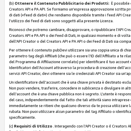
(b)
Ottenere il Contenuto Pubblicitario dei Prodotti:
È possibile 
Creators API e PA API. Se forniamo un'espressa approvazione scritta pre
di dati («feed di dati») che rendiamo disponibile tramite i feed API Creat
l'utilizzo dei feed di dati sono soggetti alla presente Licenza.
Riconosci che potremo cambiare, disapprovare, o ripubblicare l'API Creato
Creators API e PA API o dei Feed di Dati, in qualsiasi momento e di volta i
dell'API Creator o del Creators API e PA API o dei Feed di Dati sia compati
Per ottenere il contenuto pubDevi utilizzare sia una coppia unica di chiav
parametro tag degli Affiliati (che può o essere l'ID dell'Affiliato a te r
del Programma di Affiliazione correlato) per identificare il tuo account e
Identificatori dell'Account attraverso la procedura di creazione dell'acc
servizi API Creator, devi ottenere sia le credenziali API Creator sia un'a
Un identificatore dell'account che è una chiave privata è destinato esc
Non puoi vendere, trasferire, concedere in sublicenza o divulgare in alt
dell'account che è una chiave pubblica non è segreto. L'utente è responsabi
del caso, indipendentemente dal fatto che tali attività siano intraprese 
immediatamente se ritieni che qualcuno diverso da te possa utilizzare la 
rubata. Non puoi utilizzare alcun parametro del tag Affiliato o identif
specificamente.
(c)
Requisiti di Utilizzo
. Interagendo con l'API Creator o il Creators A