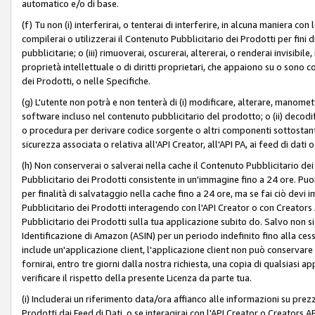
automatico e/o di base.
(f) Tu non (i) interferirai, o tenterai di interferire, in alcuna maniera co
compilerai o utilizzerai il Contenuto Pubblicitario dei Prodotti per fini di
pubblicitarie; o (iii) rimuoverai, oscurerai, altererai, o renderai invisibile, 
proprietà intellettuale o di diritti proprietari, che appaiono su o sono c
dei Prodotti, o nelle Specifiche.
(g) L'utente non potrà e non tenterà di (i) modificare, alterare, manomet
software incluso nel contenuto pubblicitario del prodotto; o (ii) decod
o procedura per derivare codice sorgente o altri componenti sottostan
sicurezza associata o relativa all'API Creator, all'API PA, ai feed di dati 
(h) Non conserverai o salverai nella cache il Contenuto Pubblicitario de
Pubblicitario dei Prodotti consistente in un'immagine fino a 24 ore. Puo
per finalità di salvataggio nella cache fino a 24 ore, ma se fai ciò d
Pubblicitario dei Prodotti interagendo con l'API Creator o con Creator
Pubblicitario dei Prodotti sulla tua applicazione subito do. Salvo non
Identificazione di Amazon (ASIN) per un periodo indefinito fino alla ce
include un'applicazione client, l'applicazione client non può conservare 
fornirai, entro tre giorni dalla nostra richiesta, una copia di qualsiasi ap
verificare il rispetto della presente Licenza da parte tua.
(i) Includerai un riferimento data/ora affianco alle informazioni su prezz
Prodotti dai Feed di Dati, o se interagirai con l'API Creator o Creators 