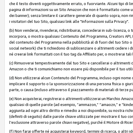
che il testo diventi oggettivamente errato, o fuorviante. Alcuni tipi d
pagina di informazioni su un Sito Amazon che non è formattato come un L
dei banner); senza limitare il carattere generale di quanto sopra, non rimu
i visitatori del tuo Sito, qualsiasi link alle "Informazioni sulla Privacy".
(b) Non venderai, rivenderai, ridistribuirai, concederai in sub-licenza, 
incorpora, o mostra qualsiasi Contenuto del Programma, Creators API, PA A
del contenuto del Programma nella pubblicità al di fuori del tuo Sito o su 
social network) che ti richiedono di sublicenziare o altrimenti cedere i 
né creerai link formattati con il tuo tag da Affiliato per, o mostrerai tali 
(c) Rimuoverai tempestivamente dal tuo Sito e cancellerai o altrimenti
Amazon o che ti comunichiamo non essere più disponibile per il tuo util
(d) Non utilizzerai alcun Contenuto del Programma, incluso ogni nome 
implicare il supporto o la sponsorizzazione di una persona fisica o giur
parte, o causa (incluso attraverso il piazzamento di materiali di terze
(e) Non acquisterai, registrerai o altrimenti utilizzerai un Marchio Amaz
qualsiasi di quelle parole (ad esempio, “ammazon,” “amaozn,” e “kindel,”)
aggiunta ad ogni altro diritto e rimedio a noi disponibile, su nostra rich
(definiti di seguito) dalle parole chiave utilizzate per mostrare il tuo co
l'esclusione attraverso parole chiavi negative), purché il Motore di Ricer
(f) Non farai offerte né acquisterai keyword, termini di ricerca, o altri 