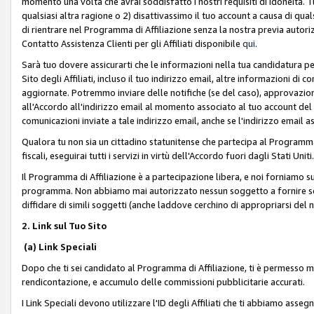
momento una volta che avrai soddisfatto i nostri requisiti di idoneità. 
qualsiasi altra ragione o 2) disattivassimo il tuo account a causa di qua
di rientrare nel Programma di Affiliazione senza la nostra previa autor
Contatto Assistenza Clienti per gli Affiliati disponibile
qui
.
Sarà tuo dovere assicurarti che le informazioni nella tua candidatura pe
Sito degli Affiliati, incluso il tuo indirizzo email, altre informazioni di
aggiornate. Potremmo inviare delle notifiche (se del caso), approvazioni
all'Accordo all'indirizzo email al momento associato al tuo account del
comunicazioni inviate a tale indirizzo email, anche se l'indirizzo email 
Qualora tu non sia un cittadino statunitense che partecipa al Programma
fiscali, eseguirai tutti i servizi in virtù dell'Accordo fuori dagli Stati Uniti
Il Programma di Affiliazione è a partecipazione libera, e noi forniamo sul S
programma. Non abbiamo mai autorizzato nessun soggetto a fornire servi
diffidare di simili soggetti (anche laddove cerchino di appropriarsi del
2. Link sul Tuo Sito
(a) Link Speciali
Dopo che ti sei candidato al Programma di Affiliazione, ti è permesso mos
rendicontazione, e accumulo delle commissioni pubblicitarie accurati.
I Link Speciali devono utilizzare l'ID degli Affiliati che ti abbiamo asseg