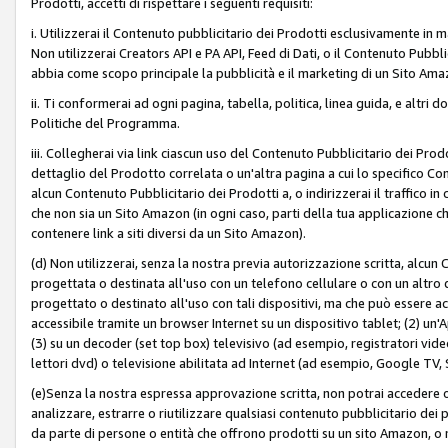
Prodotti, accetti di rispettare i seguenti requisiti:
i. Utilizzerai il Contenuto pubblicitario dei Prodotti esclusivamente in m
Non utilizzerai Creators API e PA API, Feed di Dati, o il Contenuto Pubbli
abbia come scopo principale la pubblicità e il marketing di un Sito Amaz
ii. Ti conformerai ad ogni pagina, tabella, politica, linea guida, e altri d
Politiche del Programma.
iii. Collegherai via link ciascun uso del Contenuto Pubblicitario dei Pr
dettaglio del Prodotto correlata o un'altra pagina a cui lo specifico Con
alcun Contenuto Pubblicitario dei Prodotti a, o indirizzerai il traffico i
che non sia un Sito Amazon (in ogni caso, parti della tua applicazione
contenere link a siti diversi da un Sito Amazon).
(d) Non utilizzerai, senza la nostra previa autorizzazione scritta, alcun
progettata o destinata all'uso con un telefono cellulare o con un altro d
progettato o destinato all'uso con tali dispositivi, ma che può essere acc
accessibile tramite un browser Internet su un dispositivo tablet; (2) u
(3) su un decoder (set top box) televisivo (ad esempio, registratori video d
lettori dvd) o televisione abilitata ad Internet (ad esempio, Google TV,
(e)Senza la nostra espressa approvazione scritta, non potrai accedere o u
analizzare, estrarre o riutilizzare qualsiasi contenuto pubblicitario dei
da parte di persone o entità che offrono prodotti su un sito Amazon, o