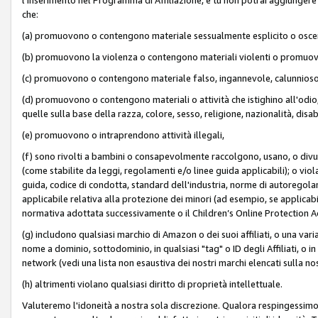
che:
(a) promuovono o contengono materiale sessualmente esplicito o osc
(b) promuovono la violenza o contengono materiali violenti o promuov
(c) promuovono o contengono materiale falso, ingannevole, calunnioso
(d) promuovono o contengono materiali o attività che istighino all'odio, m
quelle sulla base della razza, colore, sesso, religione, nazionalità, disa
(e) promuovono o intraprendono attività illegali,
(f) sono rivolti a bambini o consapevolmente raccolgono, usano, o divulg
(come stabilite da leggi, regolamenti e/o linee guida applicabili); o vi
guida, codice di condotta, standard dell'industria, norme di autoregolame
applicabile relativa alla protezione dei minori (ad esempio, se applicabi
normativa adottata successivamente o il Children’s Online Protection Ac
(g) includono qualsiasi marchio di Amazon o dei suoi affiliati, o una varia
nome a dominio, sottodominio, in qualsiasi "tag" o ID degli Affiliati, o in
network (vedi una lista non esaustiva dei nostri marchi elencati sulla no
(h) altrimenti violano qualsiasi diritto di proprietà intellettuale.
Valuteremo l'idoneità a nostra sola discrezione. Qualora respingessimo l