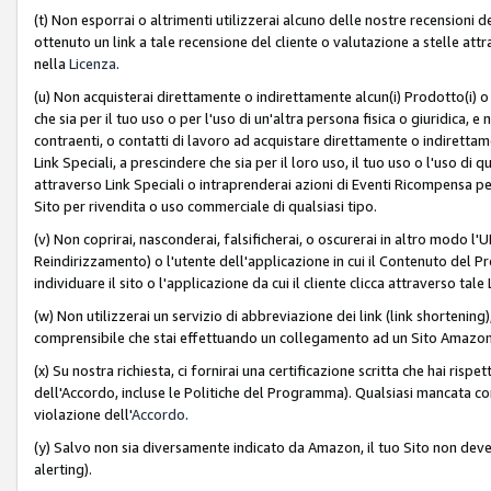
(t) Non esporrai o altrimenti utilizzerai alcuno delle nostre recensioni de
ottenuto un link a tale recensione del cliente o valutazione a stelle attra
nella
Licenza
.
(u) Non acquisterai direttamente o indirettamente alcun(i) Prodotto(i) o
che sia per il tuo uso o per l'uso di un'altra persona fisica o giuridica, e
contraenti, o contatti di lavoro ad acquistare direttamente o indirett
Link Speciali, a prescindere che sia per il loro uso, il tuo uso o l'uso di 
attraverso Link Speciali o intraprenderai azioni di Eventi Ricompensa per
Sito per rivendita o uso commerciale di qualsiasi tipo.
(v) Non coprirai, nasconderai, falsificherai, o oscurerai in altro modo l'U
Reindirizzamento) o l'utente dell'applicazione in cui il Contenuto del
individuare il sito o l'applicazione da cui il cliente clicca attraverso ta
(w) Non utilizzerai un servizio di abbreviazione dei link (link shortening
comprensibile che stai effettuando un collegamento ad un Sito Amazo
(x) Su nostra richiesta, ci fornirai una certificazione scritta che hai r
dell'Accordo, incluse le Politiche del Programma). Qualsiasi mancata co
violazione dell'
Accordo
.
(y) Salvo non sia diversamente indicato da Amazon, il tuo Sito non deve 
alerting).