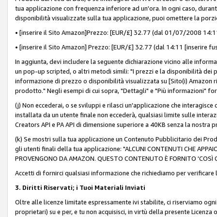
tua applicazione con frequenza inferiore ad un'ora. In ogni caso, durante
disponibilità visualizzate sulla tua applicazione, puoi omettere la porz
• [inserire il Sito Amazon]Prezzo: [EUR/£] 32.77 (dal 01/07/2008 14:11 
• [inserire il Sito Amazon] Prezzo: [EUR/£] 32.77 (dal 14:11 [inserire fu
In aggiunta, devi includere la seguente dichiarazione vicino alle informa
un pop-up scripted, o altri metodi simili: "I prezzi e la disponibilità de
informazione di prezzo o disponibilità visualizzata su [Sito(i) Amazon ri
prodotto." Negli esempi di cui sopra, "Dettagli" e "Più informazioni" fo
(j) Non eccederai, o se sviluppi e rilasci un'applicazione che interagisce
installata da un utente finale non eccederà, qualsiasi limite sulle interazi
Creators API e PA API di dimensione superiore a 40KB senza la nostra p
(k) Se mostri sulla tua applicazione un Contenuto Pubblicitario dei Prodo
gli utenti finali della tua applicazione: "ALCUNI CONTENUTI CHE AP
PROVENGONO DA AMAZON. QUESTO CONTENUTO È FORNITO 'COSÌ CO
Accetti di fornirci qualsiasi informazione che richiediamo per verificare
3. Diritti Riservati; i Tuoi Materiali Inviati
Oltre alle licenze limitate espressamente ivi stabilite, ci riserviamo ogni dir
proprietari) su e per, e tu non acquisisci, in virtù della presente Licenza