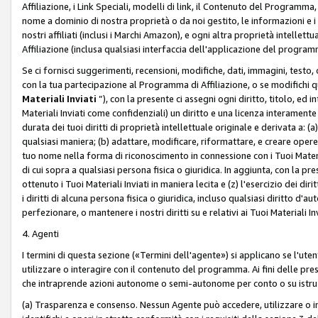
Affiliazione, i Link Speciali, modelli di link, il Contenuto del Programma,
nome a dominio di nostra proprietà o da noi gestito, le informazioni e i ma
nostri affiliati (inclusi i Marchi Amazon), e ogni altra proprietà intell
Affiliazione (inclusa qualsiasi interfaccia dell'applicazione del programm
Se ci fornisci suggerimenti, recensioni, modifiche, dati, immagini, test
con la tua partecipazione al Programma di Affiliazione, o se modifichi 
Materiali Inviati
”), con la presente ci assegni ogni diritto, titolo, ed i
Materiali Inviati come confidenziali) un diritto e una licenza interament
durata dei tuoi diritti di proprietà intellettuale originale e derivata a: (a)
qualsiasi maniera; (b) adattare, modificare, riformattare, e creare opere de
tuo nome nella forma di riconoscimento in connessione con i Tuoi Materiali
di cui sopra a qualsiasi persona fisica o giuridica. In aggiunta, con la pre
ottenuto i Tuoi Materiali Inviati in maniera lecita e (z) l'esercizio dei diri
i diritti di alcuna persona fisica o giuridica, incluso qualsiasi diritto d
perfezionare, o mantenere i nostri diritti su e relativi ai Tuoi Materiali In
4. Agenti
I termini di questa sezione («Termini dell'agente») si applicano se l'uten
utilizzare o interagire con il contenuto del programma. Ai fini delle pre
che intraprende azioni autonome o semi-autonome per conto o su istruzi
(a) Trasparenza e consenso. Nessun Agente può accedere, utilizzare o 