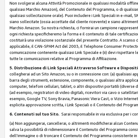
Non svolgerai alcuna Attività Promozionale in qualsiasi modalità offline, a
qualsiasi Marchio Amazon), del Contenuto del Programma, o di qualsiasi
qualsiasi sollecitazione orale). Puoi includere i Link Speciali in e-mail, 
siano sollecitate (ossia accettate dal cliente ricevente) e siano altriment
Marchio Amazon. Su nostra richiesta, ci fornirai un campione rappresentati
ogni richiesta specificheremo la forma e il contenuto di tale certificazi
costituirà una violazione sostanziale del presente Contratto. A scanso di 
applicabile, il CAN-SPAM Act del 2003, il Telephone Consumer Protection 
comunicazione contenente qualsiasi Link Speciale e (ii) devi rispettare l
tutte le comunicazioni relative al Programma di Affiliazione.
5. Distribuzione di Link Speciali Attraverso Software e Disposit
collegherai ad un Sito Amazon, su o in connessione con: (a) qualsiasi a
barra degli strumenti, estensione, componente, o qualsiasi altra applicazi
computer, telefoni cellulari, tablet, o altri dispositivi portatili (divers
(ad esempio, registratori di video digitali, ricevitori via cavo o satellitar
esempio, Google TV, Sony Bravia, Panasonic Viera Cast, o Vizio Internet 
esplicita approvazione scritta, i Link Speciali o il Contenuto del Pro
6. Contenuti sul tuo Sito.
Sarai responsabile in via esclusiva per i con
(a) Non aggiungerai, cancellerai, o altrimenti modificherai alcun Conte
salva la possibilità di ridimensionare il Contenuto del Programma consi
dell'immagine o di troncare il Contenuto del Programma consistente in un