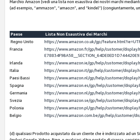
Marchio Amazon (vedi una lista non esaustiva dei nostri marchi mediante i 
(ad esempio, “ammazon”, “amaozn”, and “kindel”) (congiuntamente, un
Paese
Lista Non Esaustiva dei Marchi
Regno Unito
https://www.amazon.co.uk/gp/feature.html?ie=
Francia
https://www.amazon.fr/gp/help/customer/displ
E78834F9BA58__SECTION_64DE0ED1D744420E
Irlanda
https://www.amazon.ie/gp/help/customer/displ
Italia
https://www.amazon.it/gp/help/customer/displa
Paesi Bassi
https://www.amazon.nl/gp/help/customer/displa
Spagna
https://www.amazon.es/gp/help/customer/displa
Germania
https://www.amazon.nl/gp/help/customer/displa
Svezia
https://www.amazon.se/gp/help/customer/displa
Polonia
https://www.amazon.pl/gp/help/customer/displa
Belgio
https://www.amazon.com.be/gp/help/customer/d
(d) qualsiasi Prodotto acquistato da un cliente che è indirizzato ad un 
(inclusi Google, Yahoo, Bing, o qualsiasi altro portale di ricerca, servizio