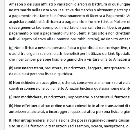
Amazon o dei suoi affiliati o variazioni o errori di battitura di qualunqu
nostri marchi nella Lista Non Esaustiva dei Marchi) o altrimenti partecipe
a pagamento risultante è un Posizionamento di Ricerca a Pagamento Vie
acquistare pubblicità di ricerca a pagamento e fornire i link al Motore di 
chiave generica (ad esempio, in risultati di ricerca naturali, liberi, organ
pagamento o non a pagamento inviano utenti al tuo sito e non direttam
nell'
Allegato relativo alle Commissioni Pubblicitarie
), ad un Sito Amaz
(g) Non offrirai a nessuna persona fisica o giuridica alcun corrispettivo, 
o ad altre organizzazioni, o altri benefici) per l'utilizzo dei Link Spe
che incentivi per persone fisiche o giuridiche a visitare un Sito Amazon a
(h) Non intercetterai, registrerai, reindirizzerai, leggerai, interpreterai
da qualsiasi persona fisica o giuridica.
(i) Non richiederai, raccoglierai, otterrai, conserverai, memorizzerai via 
clienti in connessione con un Sito Amazon (incluso qualsiasi nome utent
(j) Non modificherai, reindirizzerai, sopprimerai, o sostituirai il funzio
(k) Non effettuerai alcun ordine o sarai coinvolto in altre transazioni di
autorizzerai, aiuterai, o incoraggerai qualsiasi altra persona fisica o giu
(l) Non intraprenderai alcuna azione che possa ragionevolmente causare 
sito su cui le funzioni o transazioni (ad esempio, ricerca, navigazione, 