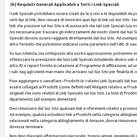
(b) Requisiti Generali Applicabili a Tutti i Link Speciali
I Link Speciali potrebbero essere creati da te o resi a te disponibili da 
certi tipi di link, devi cessare di mostrare quei tipi di link sul tuo Sito. 
link che posizioni sul tuo Sito e di assicurarti che tali Link Speciali (sia
noi necessaria per tracciare gli indirizzamenti dei nostri clienti dal tuo Sit
Speciali devono essere raggiunti direttamente dal tuo Sito. Ad esempio,
altro formato che potremmo indicare) come parametro nell'URL di ciasc
Su tua richiesta, ma sottoposto alla nostra approvazione, potremmo emet
ottimizzare le prestazioni dei tuoi Link Speciali includendo diversi sub-t
altro ID o report fornito in relazione al Programma di affiliazione, ad
i sub-tag agli utenti man mano che arrivano sul tuo Sito per finalità di 
Puoi aggiungere o cancellare i Prodotti (e i relativi Link Speciali) dal 
essere collegati ai Prodotti (come definiti nell'Allegato relativo ai Prodo
originali che sono relativi al Link Speciale sul tuo Sito. Le liste di Prod
dipartimento (ad esempio alimentari).
Devi rimuovere dal tuo Sito qualsiasi link e riferimenti relativi a prom
Ad esempio, qualora includessi link a Prodotti nella categoria abbigli
selezionati nella categoria abbigliamento di Amazon, dovrai rimuover
dovesse terminare.
Non devi rilasciare affermazioni inaccurate, troppo ampie, ingannevoli 