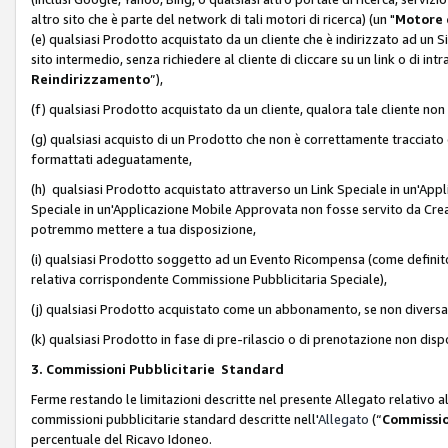
altro sito che è parte del network di tali motori di ricerca) (un "
Motore 
(e) qualsiasi Prodotto acquistato da un cliente che è indirizzato ad un 
sito intermedio, senza richiedere al cliente di cliccare su un link o di in
Reindirizzamento
”),
(f) qualsiasi Prodotto acquistato da un cliente, qualora tale cliente non
(g) qualsiasi acquisto di un Prodotto che non è correttamente tracciat
formattati adeguatamente,
(h) qualsiasi Prodotto acquistato attraverso un Link Speciale in un'App
Speciale in un'Applicazione Mobile Approvata non fosse servito da Creator
potremmo mettere a tua disposizione,
(i) qualsiasi Prodotto soggetto ad un Evento Ricompensa (come definito a
relativa corrispondente Commissione Pubblicitaria Speciale),
(j) qualsiasi Prodotto acquistato come un abbonamento, se non divers
(k) qualsiasi Prodotto in fase di pre-rilascio o di prenotazione non disp
3. Commissioni Pubblicitarie Standard
Ferme restando le limitazioni descritte nel presente Allegato relativo a
commissioni pubblicitarie standard descritte nell'
Allegato
(“
Commissio
percentuale del Ricavo Idoneo.