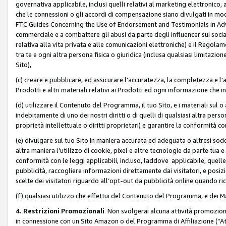
governativa applicabile, inclusi quelli relativi al marketing elettronico, 
che le connessioni o gli accordi di compensazione siano divulgati in mo
FTC Guides Concerning the Use of Endorsement and Testimonials in Adve
commerciale e a combattere gli abusi da parte degli influencer sui soci
relativa alla vita privata e alle comunicazioni elettroniche) e il Rego
tra te e ogni altra persona fisica o giuridica (inclusa qualsiasi limitazion
Sito),
(c) creare e pubblicare, ed assicurare l'accuratezza, la completezza e l'a
Prodotti e altri materiali relativi ai Prodotti ed ogni informazione che in
(d) utilizzare il Contenuto del Programma, il tuo Sito, e i materiali sul 
indebitamente di uno dei nostri diritti o di quelli di qualsiasi altra persona 
proprietà intellettuale o diritti proprietari) e garantire la conformità co
(e) divulgare sul tuo Sito in maniera accurata ed adeguata o altresì soddi
altra maniera l’utilizzo di cookie, pixel e altre tecnologie da parte tua e di
conformità con le leggi applicabili, incluso, laddove applicabile, quelle t
pubblicità, raccogliere informazioni direttamente dai visitatori, e posiz
scelte dei visitatori riguardo all’opt-out da pubblicità online quando ri
(f) qualsiasi utilizzo che effettui del Contenuto del Programma, e dei 
4. Restrizioni Promozionali
Non svolgerai alcuna attività promozionale
in connessione con un Sito Amazon o del Programma di Affiliazione (“At