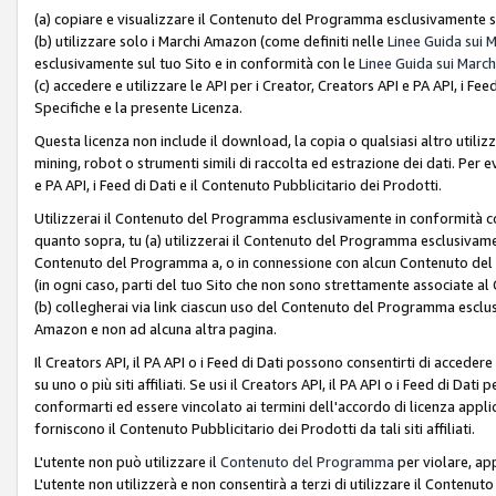
(a) copiare e visualizzare il Contenuto del Programma esclusivamente su
(b) utilizzare solo i Marchi Amazon (come definiti nelle
Linee Guida sui 
esclusivamente sul tuo Sito e in conformità con le
Linee Guida sui March
(c) accedere e utilizzare le API per i Creator, Creators API e PA API, i F
Specifiche e la presente Licenza.
Questa licenza non include il download, la copia o qualsiasi altro utiliz
mining, robot o strumenti simili di raccolta ed estrazione dei dati. Per 
e PA API, i Feed di Dati e il Contenuto Pubblicitario dei Prodotti.
Utilizzerai il Contenuto del Programma esclusivamente in conformità con
quanto sopra, tu (a) utilizzerai il Contenuto del Programma esclusivamen
Contenuto del Programma a, o in connessione con alcun Contenuto del P
(in ogni caso, parti del tuo Sito che non sono strettamente associate a
(b) collegherai via link ciascun uso del Contenuto del Programma esclus
Amazon e non ad alcuna altra pagina.
Il Creators API, il PA API o i Feed di Dati possono consentirti di accedere 
su uno o più siti affiliati. Se usi il Creators API, il PA API o i Feed di Dati
conformarti ed essere vincolato ai termini dell'accordo di licenza applicab
forniscono il Contenuto Pubblicitario dei Prodotti da tali siti affiliati.
L'utente non può utilizzare il
Contenuto del Programma
per violare, app
L'utente non utilizzerà e non consentirà a terzi di utilizzare il Conten