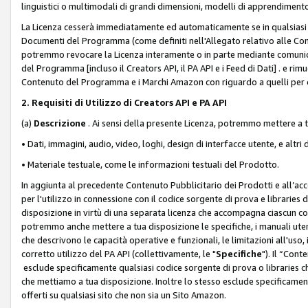
linguistici o multimodali di grandi dimensioni, modelli di apprendiment
La Licenza cesserà immediatamente ed automaticamente se in qualsiasi
Documenti del Programma (come definiti nell'Allegato relativo alle Comm
potremmo revocare la Licenza interamente o in parte mediante comunicaz
del Programma [incluso il Creators API, il PA API e i Feed di Dati] . e r
Contenuto del Programma e i Marchi Amazon con riguardo a quelli per cu
2. Requisiti di Utilizzo di Creators API e PA API
(a)
Descrizione
. Ai sensi della presente Licenza, potremmo mettere a
• Dati, immagini, audio, video, loghi, design di interfacce utente, e altri 
• Materiale testuale, come le informazioni testuali del Prodotto.
In aggiunta al precedente Contenuto Pubblicitario dei Prodotti e all’ac
per l'utilizzo in connessione con il codice sorgente di prova e libraries 
disposizione in virtù di una separata licenza che accompagna ciascun cod
potremmo anche mettere a tua disposizione le specifiche, i manuali utent
che descrivono le capacità operative e funzionali, le limitazioni all'uso, i 
corretto utilizzo del PA API (collettivamente, le "
Specifiche
"). Il “Con
esclude specificamente qualsiasi codice sorgente di prova o libraries ch
che mettiamo a tua disposizione. Inoltre lo stesso esclude specificament
offerti su qualsiasi sito che non sia un Sito Amazon.