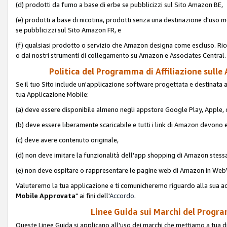
(d) prodotti da fumo a base di erbe se pubblicizzi sul Sito Amazon BE,
(e) prodotti a base di nicotina, prodotti senza una destinazione d'uso m
se pubblicizzi sul Sito Amazon FR, e
(f) qualsiasi prodotto o servizio che Amazon designa come escluso. Rice
o dai nostri strumenti di collegamento su Amazon e Associates Central.
Politica del Programma di Affiliazione sulle A
Se il tuo Sito include un'applicazione software progettata e destinata all'u
tua Applicazione Mobile:
(a) deve essere disponibile almeno negli appstore Google Play, Apple
(b) deve essere liberamente scaricabile e tutti i link di Amazon devono 
(c) deve avere contenuto originale,
(d) non deve imitare la funzionalità dell'app shopping di Amazon stess
(e) non deve ospitare o rappresentare le pagine web di Amazon in We
Valuteremo la tua applicazione e ti comunicheremo riguardo alla sua acc
Mobile Approvata
" ai fini dell'
Accordo
.
Linee Guida sui Marchi del Program
Queste Linee Guida si applicano all'uso dei marchi che mettiamo a tua