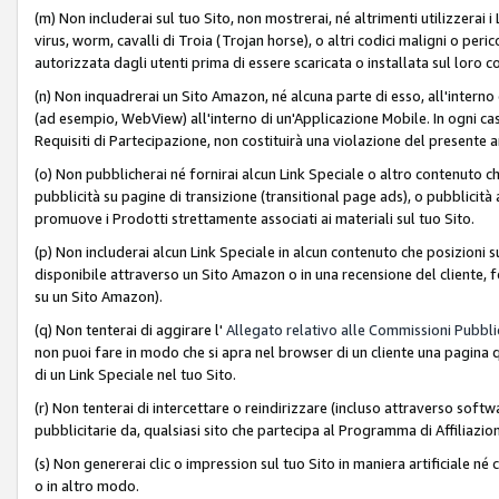
(m) Non includerai sul tuo Sito, non mostrerai, né altrimenti utilizzera
virus, worm, cavalli di Troia (Trojan horse), o altri codici maligni o p
autorizzata dagli utenti prima di essere scaricata o installata sul loro co
(n) Non inquadrerai un Sito Amazon, né alcuna parte di esso, all'interno
(ad esempio, WebView) all'interno di un'Applicazione Mobile. In ogni cas
Requisiti di Partecipazione, non costituirà una violazione del presente a
(o) Non pubblicherai né fornirai alcun Link Speciale o altro contenuto
pubblicità su pagine di transizione (transitional page ads), o pubblicità 
promuove i Prodotti strettamente associati ai materiali sul tuo Sito.
(p) Non includerai alcun Link Speciale in alcun contenuto che posizioni 
disponibile attraverso un Sito Amazon o in una recensione del cliente, fo
su un Sito Amazon).
(q) Non tenterai di aggirare l'
Allegato relativo alle Commissioni Pubblic
non puoi fare in modo che si apra nel browser di un cliente una pagina qu
di un Link Speciale nel tuo Sito.
(r) Non tenterai di intercettare o reindirizzare (incluso attraverso softwa
pubblicitarie da, qualsiasi sito che partecipa al Programma di Affiliazio
(s) Non genererai clic o impression sul tuo Sito in maniera artificiale 
o in altro modo.