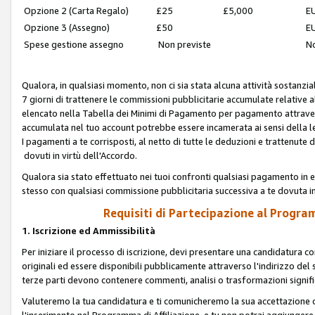
Opzione 2 (Carta Regalo)
£25
£5,000
EU
Opzione 3 (Assegno)
£50
EU
Spese gestione assegno
Non previste
No
Qualora, in qualsiasi momento, non ci sia stata alcuna attività sostanzial
7 giorni di trattenere le commissioni pubblicitarie accumulate relative
elencato nella Tabella dei Minimi di Pagamento per pagamento attrave
accumulata nel tuo account potrebbe essere incamerata ai sensi della leg
I pagamenti a te corrisposti, al netto di tutte le deduzioni e trattenut
dovuti in virtù dell'Accordo.
Qualora sia stato effettuato nei tuoi confronti qualsiasi pagamento in e
stesso con qualsiasi commissione pubblicitaria successiva a te dovuta in
Requisiti di Partecipazione al Program
1. Iscrizione ed Ammissibilità
Per iniziare il processo di iscrizione, devi presentare una candidatura 
originali ed essere disponibili pubblicamente attraverso l'indirizzo del s
terze parti devono contenere commenti, analisi o trasformazioni significat
Valuteremo la tua candidatura e ti comunicheremo la sua accettazione o r
l'inserimento nel Programma di Affiliazione, e tu non potrai aggiungere 