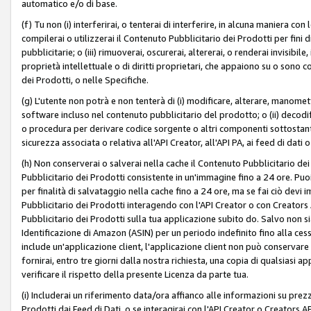
automatico e/o di base.
(f) Tu non (i) interferirai, o tenterai di interferire, in alcuna maniera co
compilerai o utilizzerai il Contenuto Pubblicitario dei Prodotti per fini di
pubblicitarie; o (iii) rimuoverai, oscurerai, altererai, o renderai invisibile, 
proprietà intellettuale o di diritti proprietari, che appaiono su o sono c
dei Prodotti, o nelle Specifiche.
(g) L'utente non potrà e non tenterà di (i) modificare, alterare, manomet
software incluso nel contenuto pubblicitario del prodotto; o (ii) decod
o procedura per derivare codice sorgente o altri componenti sottostan
sicurezza associata o relativa all'API Creator, all'API PA, ai feed di dati 
(h) Non conserverai o salverai nella cache il Contenuto Pubblicitario de
Pubblicitario dei Prodotti consistente in un'immagine fino a 24 ore. Puo
per finalità di salvataggio nella cache fino a 24 ore, ma se fai ciò d
Pubblicitario dei Prodotti interagendo con l'API Creator o con Creator
Pubblicitario dei Prodotti sulla tua applicazione subito do. Salvo non
Identificazione di Amazon (ASIN) per un periodo indefinito fino alla ce
include un'applicazione client, l'applicazione client non può conservare 
fornirai, entro tre giorni dalla nostra richiesta, una copia di qualsiasi ap
verificare il rispetto della presente Licenza da parte tua.
(i) Includerai un riferimento data/ora affianco alle informazioni su prezz
Prodotti dai Feed di Dati, o se interagirai con l'API Creator o Creators 