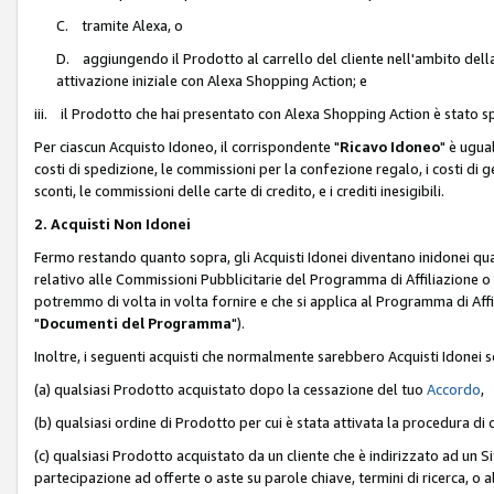
C. tramite Alexa, o
D. aggiungendo il Prodotto al carrello del cliente nell'ambito dell
attivazione iniziale con Alexa Shopping Action; e
iii. il Prodotto che hai presentato con Alexa Shopping Action è stato spe
Per ciascun Acquisto Idoneo, il corrispondente "
Ricavo Idoneo
" è ugua
costi di spedizione, le commissioni per la confezione regalo, i costi di gest
sconti, le commissioni delle carte di credito, e i crediti inesigibili.
2. Acquisti Non Idonei
Fermo restando quanto sopra, gli Acquisti Idonei diventano inidonei qu
relativo alle Commissioni Pubblicitarie del Programma di Affiliazione o di
potremmo di volta in volta fornire e che si applica al Programma di Affil
"
Documenti del Programma
").
Inoltre, i seguenti acquisti che normalmente sarebbero Acquisti Idonei 
(a) qualsiasi Prodotto acquistato dopo la cessazione del tuo
Accordo
,
(b) qualsiasi ordine di Prodotto per cui è stata attivata la procedura di
(c) qualsiasi Prodotto acquistato da un cliente che è indirizzato ad un 
partecipazione ad offerte o aste su parole chiave, termini di ricerca, o a