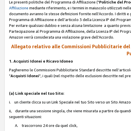
Le presenti politiche del Programma di Affiliazione ("
Politiche del P
Affiliazione
mediante riferimento, e i termini in maiuscolo utilizzati ne
documento avranno le stesse definizioni fornite nell'Accordo. I diritti e gl
Programma di Affiliazione e dell'articolo 3 della Licenza IP del Progra
Per evitare qualsiasi dubbio e senza alcuna limitazione a quanto previsto 
Partecipazione al Programma di Affiliazione, della Licenza IP del Progra
Amazon verrà considerata una violazione grave dell'Accordo.
Allegato relativo alle Commissioni Pubblicitarie del
Pu
1. Acquisti Idonei e Ricavo Idoneo
Pagheremo le Commissioni Pubblicitarie Standard descritte nell'articolo
"
Acquisti Idonei
", i quali (nel rispetto delle esclusioni descritte nel 
(a) Link speciale nel tuo Sito:
i. un cliente clicca su un Link Speciale nel tuo Sito verso un Sito Amazo
ii, durante una sessione singola, che viene misurata a partire da quando u
seguenti situazioni:
A. trascorrono 24 ore da quel click,