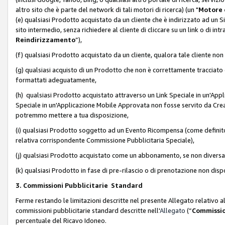
altro sito che è parte del network di tali motori di ricerca) (un "
Motore 
(e) qualsiasi Prodotto acquistato da un cliente che è indirizzato ad un 
sito intermedio, senza richiedere al cliente di cliccare su un link o di in
Reindirizzamento
”),
(f) qualsiasi Prodotto acquistato da un cliente, qualora tale cliente non
(g) qualsiasi acquisto di un Prodotto che non è correttamente tracciat
formattati adeguatamente,
(h) qualsiasi Prodotto acquistato attraverso un Link Speciale in un'App
Speciale in un'Applicazione Mobile Approvata non fosse servito da Creator
potremmo mettere a tua disposizione,
(i) qualsiasi Prodotto soggetto ad un Evento Ricompensa (come definito a
relativa corrispondente Commissione Pubblicitaria Speciale),
(j) qualsiasi Prodotto acquistato come un abbonamento, se non divers
(k) qualsiasi Prodotto in fase di pre-rilascio o di prenotazione non disp
3. Commissioni Pubblicitarie Standard
Ferme restando le limitazioni descritte nel presente Allegato relativo a
commissioni pubblicitarie standard descritte nell'
Allegato
(“
Commissio
percentuale del Ricavo Idoneo.