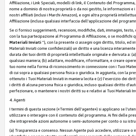
Affiliazione, i Link Speciali, modelli di link, il Contenuto del Programma,
nome a dominio di nostra proprietà o da noi gestito, le informazioni e i ma
nostri affiliati (inclusi i Marchi Amazon), e ogni altra proprietà intell
Affiliazione (inclusa qualsiasi interfaccia dell'applicazione del programm
Se ci fornisci suggerimenti, recensioni, modifiche, dati, immagini, test
con la tua partecipazione al Programma di Affiliazione, o se modifichi 
Materiali Inviati
”), con la presente ci assegni ogni diritto, titolo, ed i
Materiali Inviati come confidenziali) un diritto e una licenza interament
durata dei tuoi diritti di proprietà intellettuale originale e derivata a: (a)
qualsiasi maniera; (b) adattare, modificare, riformattare, e creare opere de
tuo nome nella forma di riconoscimento in connessione con i Tuoi Materiali
di cui sopra a qualsiasi persona fisica o giuridica. In aggiunta, con la pre
ottenuto i Tuoi Materiali Inviati in maniera lecita e (z) l'esercizio dei diri
i diritti di alcuna persona fisica o giuridica, incluso qualsiasi diritto d
perfezionare, o mantenere i nostri diritti su e relativi ai Tuoi Materiali In
4. Agenti
I termini di questa sezione («Termini dell'agente») si applicano se l'uten
utilizzare o interagire con il contenuto del programma. Ai fini delle pre
che intraprende azioni autonome o semi-autonome per conto o su istruzi
(a) Trasparenza e consenso. Nessun Agente può accedere, utilizzare o 