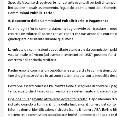
Speciali. A scanso di equivoci (e nonostante eventuali periodi di tempo), 
limitazione in qualsiasi momento. Riguardo le Limitazioni delle Commissi
Commissioni Pubblicitarie
”).
6. Resoconto delle Commissioni Pubblicitarie e Pagamento
Faremo ogni sforzo commercialmente ragionevole per tracciare in modo a
creare e distribuire all'utente i nostri report che riassumono le entrate
guadagnate dall'utente durante quel mese.
Le entrate da commissioni pubblicitarie standard e da commissioni pubbl
valuta locale più vicino (ad esempio centesimi per USD), possono far sì 
descritto nella scheda tariffaria.
Pagheremo le commissioni pubblicitarie standard e le commissioni pubbli
fine di ogni mese solare in cui sono state maturate con la modalità descr
Potrebbe esserti concessa l’autorizzazione a scegliere di ricevere il pa
farlo, accetti che il tasso di conversione sia determinato in base agli s
Opzione 1: Pagamento attraverso Accredito Diretto
. Depositeremo dir
indicato quando ci fornirai il nome della tua banca, il numero del conto
informazioni di identificazione richieste (come il numero ABA, IBAN o BIC,
trattenere le commissioni pubblicitarie finché l'ammontare totale a te 