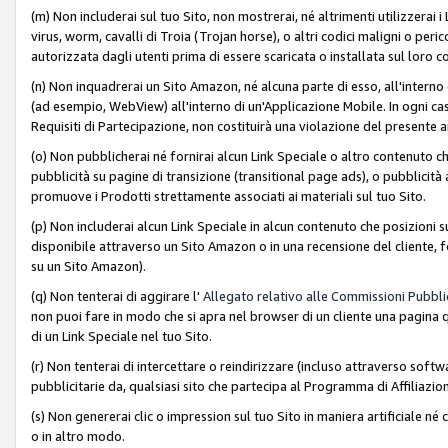
(m) Non includerai sul tuo Sito, non mostrerai, né altrimenti utilizzera
virus, worm, cavalli di Troia (Trojan horse), o altri codici maligni o p
autorizzata dagli utenti prima di essere scaricata o installata sul loro co
(n) Non inquadrerai un Sito Amazon, né alcuna parte di esso, all'interno
(ad esempio, WebView) all'interno di un'Applicazione Mobile. In ogni cas
Requisiti di Partecipazione, non costituirà una violazione del presente a
(o) Non pubblicherai né fornirai alcun Link Speciale o altro contenuto
pubblicità su pagine di transizione (transitional page ads), o pubblicità 
promuove i Prodotti strettamente associati ai materiali sul tuo Sito.
(p) Non includerai alcun Link Speciale in alcun contenuto che posizioni 
disponibile attraverso un Sito Amazon o in una recensione del cliente, fo
su un Sito Amazon).
(q) Non tenterai di aggirare l'
Allegato relativo alle Commissioni Pubblic
non puoi fare in modo che si apra nel browser di un cliente una pagina qu
di un Link Speciale nel tuo Sito.
(r) Non tenterai di intercettare o reindirizzare (incluso attraverso softwa
pubblicitarie da, qualsiasi sito che partecipa al Programma di Affiliazio
(s) Non genererai clic o impression sul tuo Sito in maniera artificiale 
o in altro modo.