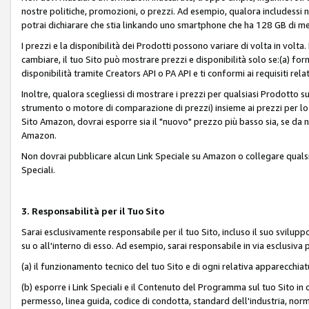
nostre politiche, promozioni, o prezzi. Ad esempio, qualora includessi
potrai dichiarare che stia linkando uno smartphone che ha 128 GB di m
I prezzi e la disponibilità dei Prodotti possono variare di volta in volta
cambiare, il tuo Sito può mostrare prezzi e disponibilità solo se:(a) fornia
disponibilità tramite Creators API o PA API e ti conformi ai requisiti rela
Inoltre, qualora scegliessi di mostrare i prezzi per qualsiasi Prodotto su
strumento o motore di comparazione di prezzi) insieme ai prezzi per lo s
Sito Amazon, dovrai esporre sia il "nuovo" prezzo più basso sia, se da noi
Amazon.
Non dovrai pubblicare alcun Link Speciale su Amazon o collegare qualsia
Speciali.
3. Responsabilità per il Tuo Sito
Sarai esclusivamente responsabile per il tuo Sito, incluso il suo svilu
su o all'interno di esso. Ad esempio, sarai responsabile in via esclusiva 
(a) il funzionamento tecnico del tuo Sito e di ogni relativa apparecchia
(b) esporre i Link Speciali e il Contenuto del Programma sul tuo Sito in 
permesso, linea guida, codice di condotta, standard dell'industria, norme