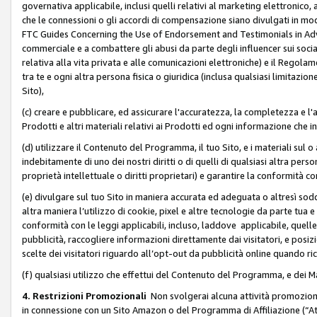
governativa applicabile, inclusi quelli relativi al marketing elettronico, 
che le connessioni o gli accordi di compensazione siano divulgati in mo
FTC Guides Concerning the Use of Endorsement and Testimonials in Adve
commerciale e a combattere gli abusi da parte degli influencer sui soci
relativa alla vita privata e alle comunicazioni elettroniche) e il Rego
tra te e ogni altra persona fisica o giuridica (inclusa qualsiasi limitazion
Sito),
(c) creare e pubblicare, ed assicurare l'accuratezza, la completezza e l'a
Prodotti e altri materiali relativi ai Prodotti ed ogni informazione che in
(d) utilizzare il Contenuto del Programma, il tuo Sito, e i materiali sul 
indebitamente di uno dei nostri diritti o di quelli di qualsiasi altra persona 
proprietà intellettuale o diritti proprietari) e garantire la conformità co
(e) divulgare sul tuo Sito in maniera accurata ed adeguata o altresì soddi
altra maniera l’utilizzo di cookie, pixel e altre tecnologie da parte tua e di
conformità con le leggi applicabili, incluso, laddove applicabile, quelle t
pubblicità, raccogliere informazioni direttamente dai visitatori, e posiz
scelte dei visitatori riguardo all’opt-out da pubblicità online quando ri
(f) qualsiasi utilizzo che effettui del Contenuto del Programma, e dei 
4. Restrizioni Promozionali
Non svolgerai alcuna attività promozionale
in connessione con un Sito Amazon o del Programma di Affiliazione (“At