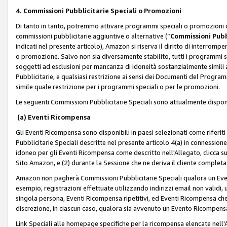
4. Commissioni Pubblicitarie Speciali o Promozioni
Di tanto in tanto, potremmo attivare programmi speciali o promozioni ch
commissioni pubblicitarie aggiuntive o alternative (“
Commissioni Pubbl
indicati nel presente articolo), Amazon si riserva il diritto di interrom
o promozione. Salvo non sia diversamente stabilito, tutti i programmi s
soggetti ad esclusioni per mancanza di idoneità sostanzialmente simili a
Pubblicitarie, e qualsiasi restrizione ai sensi dei Documenti del Progr
simile quale restrizione per i programmi speciali o per le promozioni.
Le seguenti Commissioni Pubblicitarie Speciali sono attualmente disponi
(a) Eventi Ricompensa
Gli Eventi Ricompensa sono disponibili in paesi selezionati come riferiti 
Pubblicitarie Speciali descritte nel presente articolo 4(a) in connessione 
idoneo per gli Eventi Ricompensa come descritto nell'Allegato, clicca 
Sito Amazon, e (2) durante la Sessione che ne deriva il cliente completa
Amazon non pagherà Commissioni Pubblicitarie Speciali qualora un Event
esempio, registrazioni effettuate utilizzando indirizzi email non validi
singola persona, Eventi Ricompensa ripetitivi, ed Eventi Ricompensa che
discrezione, in ciascun caso, qualora sia avvenuto un Evento Ricompensa
Link Speciali alle homepage specifiche per la ricompensa elencate nel