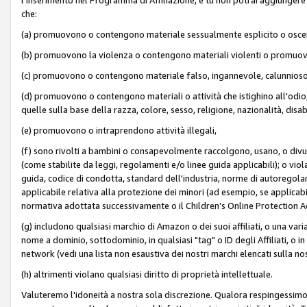
che:
(a) promuovono o contengono materiale sessualmente esplicito o osc
(b) promuovono la violenza o contengono materiali violenti o promuov
(c) promuovono o contengono materiale falso, ingannevole, calunnioso
(d) promuovono o contengono materiali o attività che istighino all'odio, m
quelle sulla base della razza, colore, sesso, religione, nazionalità, disa
(e) promuovono o intraprendono attività illegali,
(f) sono rivolti a bambini o consapevolmente raccolgono, usano, o divulg
(come stabilite da leggi, regolamenti e/o linee guida applicabili); o vi
guida, codice di condotta, standard dell'industria, norme di autoregolame
applicabile relativa alla protezione dei minori (ad esempio, se applicabi
normativa adottata successivamente o il Children’s Online Protection Ac
(g) includono qualsiasi marchio di Amazon o dei suoi affiliati, o una varia
nome a dominio, sottodominio, in qualsiasi "tag" o ID degli Affiliati, o in
network (vedi una lista non esaustiva dei nostri marchi elencati sulla no
(h) altrimenti violano qualsiasi diritto di proprietà intellettuale.
Valuteremo l'idoneità a nostra sola discrezione. Qualora respingessimo l