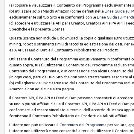
(a) copiare e visualizzare il Contenuto del Programma esclusivamente su
(b) utilizzare solo i Marchi Amazon (come definiti nelle
Linee Guida sui 
esclusivamente sul tuo Sito e in conformità con le
Linee Guida sui March
(c) accedere e utilizzare le API per i Creator, Creators API e PA API, i F
Specifiche e la presente Licenza.
Questa licenza non include il download, la copia o qualsiasi altro utiliz
mining, robot o strumenti simili di raccolta ed estrazione dei dati. Per 
e PA API, i Feed di Dati e il Contenuto Pubblicitario dei Prodotti.
Utilizzerai il Contenuto del Programma esclusivamente in conformità con
quanto sopra, tu (a) utilizzerai il Contenuto del Programma esclusivamen
Contenuto del Programma a, o in connessione con alcun Contenuto del P
(in ogni caso, parti del tuo Sito che non sono strettamente associate a
(b) collegherai via link ciascun uso del Contenuto del Programma esclus
Amazon e non ad alcuna altra pagina.
Il Creators API, il PA API o i Feed di Dati possono consentirti di accedere 
su uno o più siti affiliati. Se usi il Creators API, il PA API o i Feed di Dati
conformarti ed essere vincolato ai termini dell'accordo di licenza applicab
forniscono il Contenuto Pubblicitario dei Prodotti da tali siti affiliati.
L'utente non può utilizzare il
Contenuto del Programma
per violare, app
L'utente non utilizzerà e non consentirà a terzi di utilizzare il Conten