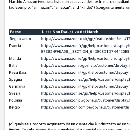
Marchio Amazon (vedi una lista non esaustiva dei nostri marchi mediante i 
(ad esempio, “ammazon”, “amaozn”, and “kindel”) (congiuntamente, un
Paese
Lista Non Esaustiva dei Marchi
Regno Unito
https://www.amazon.co.uk/gp/feature.html?ie=
Francia
https://www.amazon.fr/gp/help/customer/displ
E78834F9BA58__SECTION_64DE0ED1D744420E
Irlanda
https://www.amazon.ie/gp/help/customer/displ
Italia
https://www.amazon.it/gp/help/customer/displa
Paesi Bassi
https://www.amazon.nl/gp/help/customer/displa
Spagna
https://www.amazon.es/gp/help/customer/displa
Germania
https://www.amazon.nl/gp/help/customer/displa
Svezia
https://www.amazon.se/gp/help/customer/displa
Polonia
https://www.amazon.pl/gp/help/customer/displa
Belgio
https://www.amazon.com.be/gp/help/customer/d
(d) qualsiasi Prodotto acquistato da un cliente che è indirizzato ad un 
(inclusi Google, Yahoo, Bing, o qualsiasi altro portale di ricerca, servizio