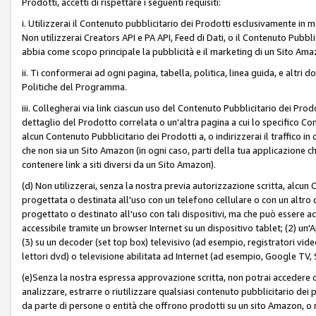
Prodotti, accetti di rispettare i seguenti requisiti:
i. Utilizzerai il Contenuto pubblicitario dei Prodotti esclusivamente in m
Non utilizzerai Creators API e PA API, Feed di Dati, o il Contenuto Pubbli
abbia come scopo principale la pubblicità e il marketing di un Sito Amaz
ii. Ti conformerai ad ogni pagina, tabella, politica, linea guida, e altri d
Politiche del Programma.
iii. Collegherai via link ciascun uso del Contenuto Pubblicitario dei Pr
dettaglio del Prodotto correlata o un'altra pagina a cui lo specifico Con
alcun Contenuto Pubblicitario dei Prodotti a, o indirizzerai il traffico i
che non sia un Sito Amazon (in ogni caso, parti della tua applicazione
contenere link a siti diversi da un Sito Amazon).
(d) Non utilizzerai, senza la nostra previa autorizzazione scritta, alcun
progettata o destinata all'uso con un telefono cellulare o con un altro d
progettato o destinato all'uso con tali dispositivi, ma che può essere acc
accessibile tramite un browser Internet su un dispositivo tablet; (2) u
(3) su un decoder (set top box) televisivo (ad esempio, registratori video d
lettori dvd) o televisione abilitata ad Internet (ad esempio, Google TV,
(e)Senza la nostra espressa approvazione scritta, non potrai accedere o u
analizzare, estrarre o riutilizzare qualsiasi contenuto pubblicitario dei
da parte di persone o entità che offrono prodotti su un sito Amazon, o