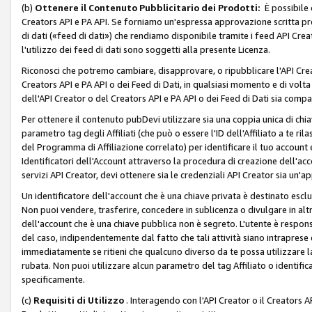
(b)
Ottenere il Contenuto Pubblicitario dei Prodotti:
È possibile 
Creators API e PA API. Se forniamo un'espressa approvazione scritta pre
di dati («feed di dati») che rendiamo disponibile tramite i feed API Creat
l'utilizzo dei feed di dati sono soggetti alla presente Licenza.
Riconosci che potremo cambiare, disapprovare, o ripubblicare l'API Creato
Creators API e PA API o dei Feed di Dati, in qualsiasi momento e di volta i
dell'API Creator o del Creators API e PA API o dei Feed di Dati sia compati
Per ottenere il contenuto pubDevi utilizzare sia una coppia unica di chiav
parametro tag degli Affiliati (che può o essere l'ID dell'Affiliato a te r
del Programma di Affiliazione correlato) per identificare il tuo account e
Identificatori dell'Account attraverso la procedura di creazione dell'acc
servizi API Creator, devi ottenere sia le credenziali API Creator sia un'a
Un identificatore dell'account che è una chiave privata è destinato esc
Non puoi vendere, trasferire, concedere in sublicenza o divulgare in alt
dell'account che è una chiave pubblica non è segreto. L'utente è responsabi
del caso, indipendentemente dal fatto che tali attività siano intraprese 
immediatamente se ritieni che qualcuno diverso da te possa utilizzare la 
rubata. Non puoi utilizzare alcun parametro del tag Affiliato o identif
specificamente.
(c)
Requisiti di Utilizzo
. Interagendo con l'API Creator o il Creators A