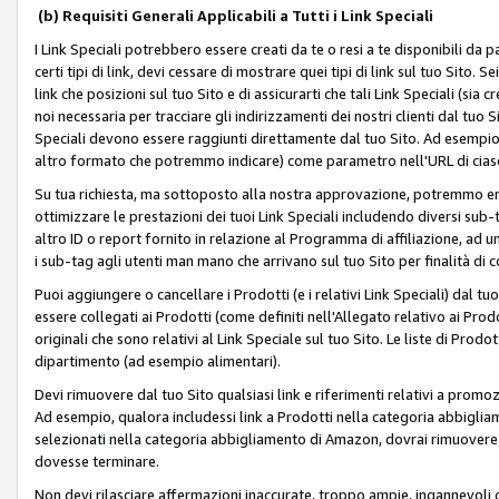
(b) Requisiti Generali Applicabili a Tutti i Link Speciali
I Link Speciali potrebbero essere creati da te o resi a te disponibili da 
certi tipi di link, devi cessare di mostrare quei tipi di link sul tuo Sito. 
link che posizioni sul tuo Sito e di assicurarti che tali Link Speciali (sia
noi necessaria per tracciare gli indirizzamenti dei nostri clienti dal tuo Sit
Speciali devono essere raggiunti direttamente dal tuo Sito. Ad esempio,
altro formato che potremmo indicare) come parametro nell'URL di ciasc
Su tua richiesta, ma sottoposto alla nostra approvazione, potremmo emet
ottimizzare le prestazioni dei tuoi Link Speciali includendo diversi sub-t
altro ID o report fornito in relazione al Programma di affiliazione, ad
i sub-tag agli utenti man mano che arrivano sul tuo Sito per finalità di 
Puoi aggiungere o cancellare i Prodotti (e i relativi Link Speciali) dal 
essere collegati ai Prodotti (come definiti nell'Allegato relativo ai Prodo
originali che sono relativi al Link Speciale sul tuo Sito. Le liste di Prod
dipartimento (ad esempio alimentari).
Devi rimuovere dal tuo Sito qualsiasi link e riferimenti relativi a prom
Ad esempio, qualora includessi link a Prodotti nella categoria abbigli
selezionati nella categoria abbigliamento di Amazon, dovrai rimuover
dovesse terminare.
Non devi rilasciare affermazioni inaccurate, troppo ampie, ingannevoli 