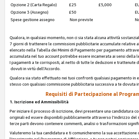
Opzione 2 (Carta Regalo)
£25
£5,000
EU
Opzione 3 (Assegno)
£50
EU
Spese gestione assegno
Non previste
No
Qualora, in qualsiasi momento, non ci sia stata alcuna attività sostanzial
7 giorni di trattenere le commissioni pubblicitarie accumulate relative
elencato nella Tabella dei Minimi di Pagamento per pagamento attrave
accumulata nel tuo account potrebbe essere incamerata ai sensi della leg
I pagamenti a te corrisposti, al netto di tutte le deduzioni e trattenut
dovuti in virtù dell'Accordo.
Qualora sia stato effettuato nei tuoi confronti qualsiasi pagamento in e
stesso con qualsiasi commissione pubblicitaria successiva a te dovuta in
Requisiti di Partecipazione al Program
1. Iscrizione ed Ammissibilità
Per iniziare il processo di iscrizione, devi presentare una candidatura 
originali ed essere disponibili pubblicamente attraverso l'indirizzo del s
terze parti devono contenere commenti, analisi o trasformazioni significat
Valuteremo la tua candidatura e ti comunicheremo la sua accettazione o r
l'inserimento nel Programma di Affiliazione, e tu non potrai aggiungere 