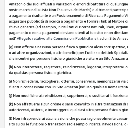
Amazon o dei suoi affiliati o variazioni o errori di battitura di qualunqu
nostri marchi nella Lista Non Esaustiva dei Marchi) o altrimenti partecipe
a pagamento risultante è un Posizionamento di Ricerca a Pagamento Vie
acquistare pubblicità di ricerca a pagamento e fornire i link al Motore di 
chiave generica (ad esempio, in risultati di ricerca naturali, liberi, organ
pagamento o non a pagamento inviano utenti al tuo sito e non direttam
nell'
Allegato relativo alle Commissioni Pubblicitarie
), ad un Sito Amaz
(g) Non offrirai a nessuna persona fisica o giuridica alcun corrispettivo, 
o ad altre organizzazioni, o altri benefici) per l'utilizzo dei Link Spe
che incentivi per persone fisiche o giuridiche a visitare un Sito Amazon a
(h) Non intercetterai, registrerai, reindirizzerai, leggerai, interpreterai
da qualsiasi persona fisica o giuridica.
(i) Non richiederai, raccoglierai, otterrai, conserverai, memorizzerai via 
clienti in connessione con un Sito Amazon (incluso qualsiasi nome utent
(j) Non modificherai, reindirizzerai, sopprimerai, o sostituirai il funzio
(k) Non effettuerai alcun ordine o sarai coinvolto in altre transazioni di
autorizzerai, aiuterai, o incoraggerai qualsiasi altra persona fisica o giu
(l) Non intraprenderai alcuna azione che possa ragionevolmente causare 
sito su cui le funzioni o transazioni (ad esempio, ricerca, navigazione, 