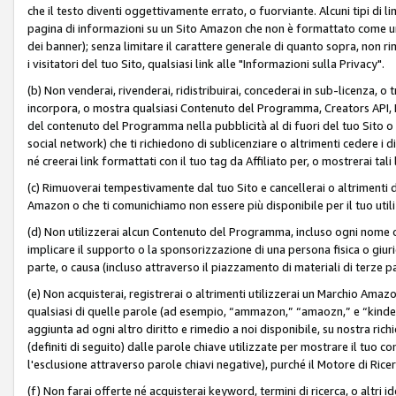
che il testo diventi oggettivamente errato, o fuorviante. Alcuni tipi d
pagina di informazioni su un Sito Amazon che non è formattato come un L
dei banner); senza limitare il carattere generale di quanto sopra, non rimu
i visitatori del tuo Sito, qualsiasi link alle "Informazioni sulla Privacy".
(b) Non venderai, rivenderai, ridistribuirai, concederai in sub-licenza, 
incorpora, o mostra qualsiasi Contenuto del Programma, Creators API, PA A
del contenuto del Programma nella pubblicità al di fuori del tuo Sito o su 
social network) che ti richiedono di sublicenziare o altrimenti cedere i 
né creerai link formattati con il tuo tag da Affiliato per, o mostrerai tali 
(c) Rimuoverai tempestivamente dal tuo Sito e cancellerai o altrimenti
Amazon o che ti comunichiamo non essere più disponibile per il tuo util
(d) Non utilizzerai alcun Contenuto del Programma, incluso ogni nome 
implicare il supporto o la sponsorizzazione di una persona fisica o giur
parte, o causa (incluso attraverso il piazzamento di materiali di terze
(e) Non acquisterai, registrerai o altrimenti utilizzerai un Marchio Amaz
qualsiasi di quelle parole (ad esempio, “ammazon,” “amaozn,” e “kindel,”)
aggiunta ad ogni altro diritto e rimedio a noi disponibile, su nostra rich
(definiti di seguito) dalle parole chiave utilizzate per mostrare il tuo co
l'esclusione attraverso parole chiavi negative), purché il Motore di Ricer
(f) Non farai offerte né acquisterai keyword, termini di ricerca, o altri 