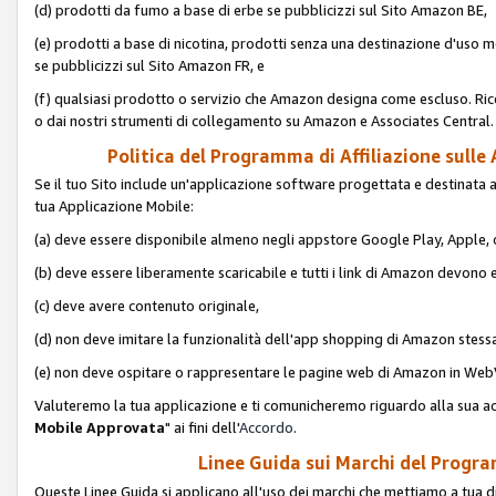
(d) prodotti da fumo a base di erbe se pubblicizzi sul Sito Amazon BE,
(e) prodotti a base di nicotina, prodotti senza una destinazione d'uso m
se pubblicizzi sul Sito Amazon FR, e
(f) qualsiasi prodotto o servizio che Amazon designa come escluso. Rice
o dai nostri strumenti di collegamento su Amazon e Associates Central.
Politica del Programma di Affiliazione sulle A
Se il tuo Sito include un'applicazione software progettata e destinata all'u
tua Applicazione Mobile:
(a) deve essere disponibile almeno negli appstore Google Play, Apple
(b) deve essere liberamente scaricabile e tutti i link di Amazon devono 
(c) deve avere contenuto originale,
(d) non deve imitare la funzionalità dell'app shopping di Amazon stess
(e) non deve ospitare o rappresentare le pagine web di Amazon in We
Valuteremo la tua applicazione e ti comunicheremo riguardo alla sua acc
Mobile Approvata
" ai fini dell'
Accordo
.
Linee Guida sui Marchi del Program
Queste Linee Guida si applicano all'uso dei marchi che mettiamo a tua