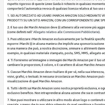
rispetto rigoroso di queste Linee Guida è richiesto in qualsiasi momento
comporterà l'automatica revoca di qualsiasi licenza relativa al tuo us
1. SEI AUTORIZZATO AD USARE I MARCHI AMAZON SOLO MEDIANTE VISU
PRODOTTI SU UN SITO AMAZON, CON UN CORRISPONDENTE LINK SPE
2. Il tuo uso dei Marchi Amazon deve (i) attenersi alla versione più agg
(come definiti nell'
Allegato relativo alle Commissioni Pubblicitarie
).
3. Puoi utilizzare i Marchi Amazon esclusivamente per la finalità speci
esporre i Marchi (i) in alcuna maniera che implichi una sponsorizzazione o 
in una maniera che può, a nostra discrezione, sminuire o altrimenti dann
esempio, in qualsiasi materiale stampato, posta, SMS, MMS, allegato ad 
4. Ti forniremo un'immagine o immagini dei Marchi Amazon per il tuo ut
cambiare le proporzioni, il colore, o il carattere di alcun Marchio Am
5. Ciascun Marchio Amazon deve risultare di per sé, nella sua interezza
visivi, grafici, o testuali. In nessuna circostanza un Marchio Amazon può
visualizzazione di quel Marchio Amazon.
6. Tutti i diritti sui Marchi Amazon sono nostra proprietà esclusiva, e
esclusivo beneficio. Non intraprenderai alcuna azione che sia in contrasto 
7. Non puoi mostrare o utilizzare in altro modo alcun logo o contenuti cr
speciale, a meno che tu non abbia ottenuto da quel venditore o fornitore