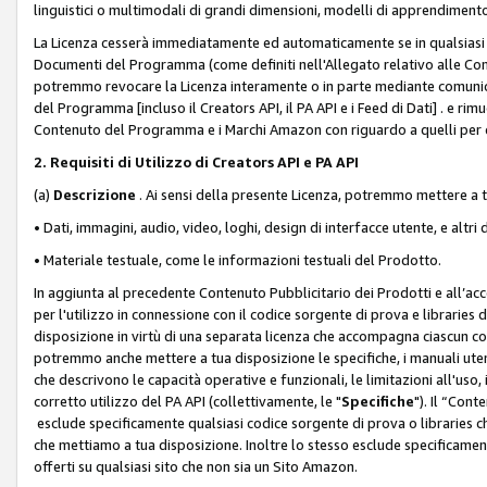
linguistici o multimodali di grandi dimensioni, modelli di apprendiment
La Licenza cesserà immediatamente ed automaticamente se in qualsiasi
Documenti del Programma (come definiti nell'Allegato relativo alle Comm
potremmo revocare la Licenza interamente o in parte mediante comunicaz
del Programma [incluso il Creators API, il PA API e i Feed di Dati] . e r
Contenuto del Programma e i Marchi Amazon con riguardo a quelli per cu
2. Requisiti di Utilizzo di Creators API e PA API
(a)
Descrizione
. Ai sensi della presente Licenza, potremmo mettere a
• Dati, immagini, audio, video, loghi, design di interfacce utente, e altri 
• Materiale testuale, come le informazioni testuali del Prodotto.
In aggiunta al precedente Contenuto Pubblicitario dei Prodotti e all’ac
per l'utilizzo in connessione con il codice sorgente di prova e libraries 
disposizione in virtù di una separata licenza che accompagna ciascun cod
potremmo anche mettere a tua disposizione le specifiche, i manuali utent
che descrivono le capacità operative e funzionali, le limitazioni all'uso, i 
corretto utilizzo del PA API (collettivamente, le "
Specifiche
"). Il “Con
esclude specificamente qualsiasi codice sorgente di prova o libraries ch
che mettiamo a tua disposizione. Inoltre lo stesso esclude specificament
offerti su qualsiasi sito che non sia un Sito Amazon.