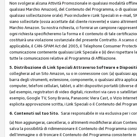
Non svolgerai alcuna Attività Promozionale in qualsiasi modalità offline, a
qualsiasi Marchio Amazon), del Contenuto del Programma, o di qualsiasi
qualsiasi sollecitazione orale). Puoi includere i Link Speciali in e-mail, 
siano sollecitate (ossia accettate dal cliente ricevente) e siano altriment
Marchio Amazon. Su nostra richiesta, ci fornirai un campione rappresentati
ogni richiesta specificheremo la forma e il contenuto di tale certificazi
costituirà una violazione sostanziale del presente Contratto. A scanso di 
applicabile, il CAN-SPAM Act del 2003, il Telephone Consumer Protection 
comunicazione contenente qualsiasi Link Speciale e (ii) devi rispettare l
tutte le comunicazioni relative al Programma di Affiliazione.
5. Distribuzione di Link Speciali Attraverso Software e Disposit
collegherai ad un Sito Amazon, su o in connessione con: (a) qualsiasi a
barra degli strumenti, estensione, componente, o qualsiasi altra applicazi
computer, telefoni cellulari, tablet, o altri dispositivi portatili (divers
(ad esempio, registratori di video digitali, ricevitori via cavo o satellitar
esempio, Google TV, Sony Bravia, Panasonic Viera Cast, o Vizio Internet 
esplicita approvazione scritta, i Link Speciali o il Contenuto del Pro
6. Contenuti sul tuo Sito.
Sarai responsabile in via esclusiva per i con
(a) Non aggiungerai, cancellerai, o altrimenti modificherai alcun Conte
salva la possibilità di ridimensionare il Contenuto del Programma consi
dell'immagine o di troncare il Contenuto del Programma consistente in un