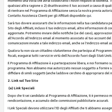
momento una volta che avrai soddisfatto i nostri requisiti di idoneità. 
qualsiasi altra ragione o 2) disattivassimo il tuo account a causa di qua
di rientrare nel Programma di Affiliazione senza la nostra previa autor
Contatto Assistenza Clienti per gli Affiliati disponibile
qui
.
Sarà tuo dovere assicurarti che le informazioni nella tua candidatura pe
Sito degli Affiliati, incluso il tuo indirizzo email, altre informazioni di
aggiornate. Potremmo inviare delle notifiche (se del caso), approvazioni
all'Accordo all'indirizzo email al momento associato al tuo account del
comunicazioni inviate a tale indirizzo email, anche se l'indirizzo email 
Qualora tu non sia un cittadino statunitense che partecipa al Programma
fiscali, eseguirai tutti i servizi in virtù dell'Accordo fuori dagli Stati Uniti
Il Programma di Affiliazione è a partecipazione libera, e noi forniamo sul S
programma. Non abbiamo mai autorizzato nessun soggetto a fornire servi
diffidare di simili soggetti (anche laddove cerchino di appropriarsi del
2. Link sul Tuo Sito
(a) Link Speciali
Dopo che ti sei candidato al Programma di Affiliazione, ti è permesso mos
rendicontazione, e accumulo delle commissioni pubblicitarie accurati.
I Link Speciali devono utilizzare l'ID degli Affiliati che ti abbiamo asseg