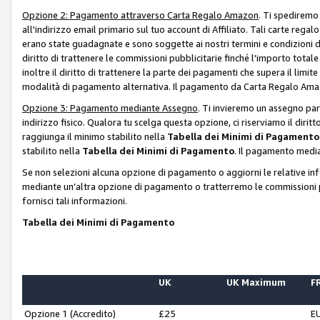
Opzione 2: Pagamento attraverso Carta Regalo Amazon
. Ti spediremo
all'indirizzo email primario sul tuo account di Affiliato. Tali carte rega
erano state guadagnate e sono soggette ai nostri termini e condizioni de
diritto di trattenere le commissioni pubblicitarie finché l'importo tota
inoltre il diritto di trattenere la parte dei pagamenti che supera il lim
modalità di pagamento alternativa. Il pagamento da Carta Regalo Amazo
Opzione 3: Pagamento mediante Assegno
. Ti invieremo un assegno par
indirizzo fisico. Qualora tu scelga questa opzione, ci riserviamo il diri
raggiunga il minimo stabilito nella
Tabella dei Minimi di Pagamento
stabilito nella
Tabella dei Minimi di Pagamento
. Il pagamento media
Se non selezioni alcuna opzione di pagamento o aggiorni le relative in
mediante un’altra opzione di pagamento o tratterremo le commissioni p
fornisci tali informazioni.
Tabella dei Minimi di Pagamento
UK
UK Maximum
FR
Opzione 1 (Accredito)
£25
E