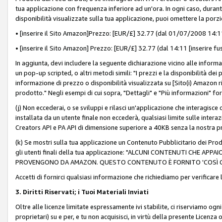
tua applicazione con frequenza inferiore ad un'ora. In ogni caso, durante
disponibilità visualizzate sulla tua applicazione, puoi omettere la porz
• [inserire il Sito Amazon]Prezzo: [EUR/£] 32.77 (dal 01/07/2008 14:11 
• [inserire il Sito Amazon] Prezzo: [EUR/£] 32.77 (dal 14:11 [inserire fu
In aggiunta, devi includere la seguente dichiarazione vicino alle informa
un pop-up scripted, o altri metodi simili: "I prezzi e la disponibilità de
informazione di prezzo o disponibilità visualizzata su [Sito(i) Amazon ri
prodotto." Negli esempi di cui sopra, "Dettagli" e "Più informazioni" fo
(j) Non eccederai, o se sviluppi e rilasci un'applicazione che interagisce
installata da un utente finale non eccederà, qualsiasi limite sulle interazi
Creators API e PA API di dimensione superiore a 40KB senza la nostra p
(k) Se mostri sulla tua applicazione un Contenuto Pubblicitario dei Prodo
gli utenti finali della tua applicazione: "ALCUNI CONTENUTI CHE AP
PROVENGONO DA AMAZON. QUESTO CONTENUTO È FORNITO 'COSÌ CO
Accetti di fornirci qualsiasi informazione che richiediamo per verificare
3. Diritti Riservati; i Tuoi Materiali Inviati
Oltre alle licenze limitate espressamente ivi stabilite, ci riserviamo ogni dir
proprietari) su e per, e tu non acquisisci, in virtù della presente Licenza