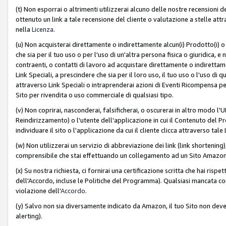
(t) Non esporrai o altrimenti utilizzerai alcuno delle nostre recensioni de
ottenuto un link a tale recensione del cliente o valutazione a stelle attra
nella
Licenza
.
(u) Non acquisterai direttamente o indirettamente alcun(i) Prodotto(i) o
che sia per il tuo uso o per l'uso di un'altra persona fisica o giuridica, e
contraenti, o contatti di lavoro ad acquistare direttamente o indirett
Link Speciali, a prescindere che sia per il loro uso, il tuo uso o l'uso di 
attraverso Link Speciali o intraprenderai azioni di Eventi Ricompensa per
Sito per rivendita o uso commerciale di qualsiasi tipo.
(v) Non coprirai, nasconderai, falsificherai, o oscurerai in altro modo l'U
Reindirizzamento) o l'utente dell'applicazione in cui il Contenuto del
individuare il sito o l'applicazione da cui il cliente clicca attraverso ta
(w) Non utilizzerai un servizio di abbreviazione dei link (link shortening
comprensibile che stai effettuando un collegamento ad un Sito Amazo
(x) Su nostra richiesta, ci fornirai una certificazione scritta che hai r
dell'Accordo, incluse le Politiche del Programma). Qualsiasi mancata co
violazione dell'
Accordo
.
(y) Salvo non sia diversamente indicato da Amazon, il tuo Sito non deve 
alerting).