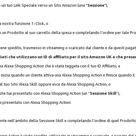
 è un tuo Link Speciale verso un Sito Amazon (una "
Sessione
"),
a nostra funzione 1-Click, o
un Prodotto al suo carrello della spesa e completando l’ordine per tale Prodo
viene spedito, trasmesso in streaming o scaricato dal cliente e da questi paga
affiliati che utilizzano un ID di affiliato per il sito Amazon UK e che p
una Alexa Shopping Action che è stata taggata con il tuo ID Affiliato; e
 inizia quando un cliente attiva una Alexa Shopping Action e finisce quando il 
al tuo Sito Alexa Skill oppure esce da Alexa Shopping Action, o
 che hai presentato con Alexa Shopping Action (un “
Sessione Skill
”),
hai presentato con Alexa Shopping Action:
nte nell'ambito della Sessione Skill e completando l'ordine di quel Prodotto 
ing Action è stato spedito, utilizzato in streaming o scaricato, e pagato dal c