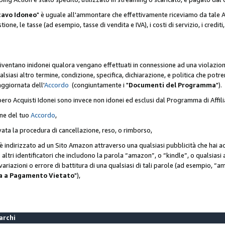
cavo Idoneo
" è uguale all'ammontare che effettivamente riceviamo da tale Ac
one, le tasse (ad esempio, tasse di vendita e IVA), i costi di servizio, i crediti,
diventano inidonei qualora vengano effettuati in connessione ad una violazio
lsiasi altro termine, condizione, specifica, dichiarazione, e politica che potre
aggiornata dell'
Accordo
(congiuntamente i "
Documenti del Programma
").
bero Acquisti Idonei sono invece non idonei ed esclusi dal Programma di Affil
one del tuo
Accordo
,
ivata la procedura di cancellazione, reso, o rimborso,
e è indirizzato ad un Sito Amazon attraverso una qualsiasi pubblicità che hai 
 o altri identificatori che includono la parola “amazon”, o “kindle”, o qualsias
o variazioni o errore di battitura di una qualsiasi di tali parole (ad esempio,
ca a Pagamento Vietato
"),
Marchi