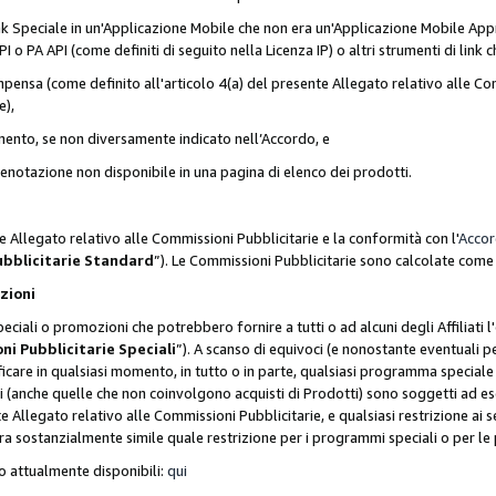
nk Speciale in un'Applicazione Mobile che non era un'Applicazione Mobile Appr
o PA API (come definiti di seguito nella Licenza IP) o altri strumenti di lin
ensa (come definito all'articolo 4(a) del presente Allegato relativo alle Com
e),
mento, se non diversamente indicato nell’Accordo, e
 prenotazione non disponibile in una pagina di elenco dei prodotti.
e Allegato relativo alle Commissioni Pubblicitarie e la conformità con l'
Acco
ubblicitarie Standard
”). Le Commissioni Pubblicitarie sono calcolate com
ozioni
ciali o promozioni che potrebbero fornire a tutti o ad alcuni degli Affiliati
ni Pubblicitarie Speciali
”). A scanso di equivoci (e nonostante eventuali pe
ificare in qualsiasi momento, in tutto o in parte, qualsiasi programma specia
oni (anche quelle che non coinvolgono acquisti di Prodotti) sono soggetti ad 
ente Allegato relativo alle Commissioni Pubblicitarie, e qualsiasi restrizione 
era sostanzialmente simile quale restrizione per i programmi speciali o per l
o attualmente disponibili:
qui