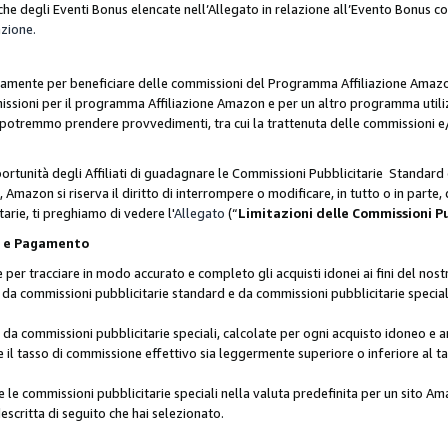
he degli Eventi Bonus elencate nell’Allegato in relazione all’Evento Bonus 
azione.
lusivamente per beneficiare delle commissioni del Programma Affiliazione Amaz
missioni per il programma Affiliazione Amazon e per un altro programma utili
 potremmo prendere provvedimenti, tra cui la trattenuta delle commissioni e/
ortunità degli Affiliati di guadagnare le Commissioni Pubblicitarie Standard 
Amazon si riserva il diritto di interrompere o modificare, in tutto o in parte,
arie, ti preghiamo di vedere l'
Allegato
(“
Limitazioni delle Commissioni P
ie e Pagamento
 tracciare in modo accurato e completo gli acquisti idonei ai fini del nostr
te da commissioni pubblicitarie standard e da commissioni pubblicitarie speci
da commissioni pubblicitarie speciali, calcolate per ogni acquisto idoneo e ar
il tasso di commissione effettivo sia leggermente superiore o inferiore al tas
le commissioni pubblicitarie speciali nella valuta predefinita per un sito Am
escritta di seguito che hai selezionato.