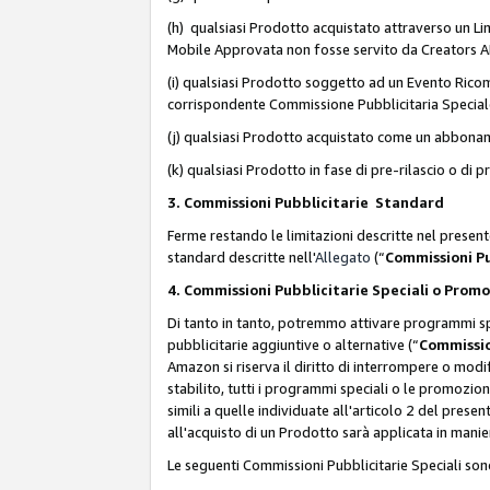
(h) qualsiasi Prodotto acquistato attraverso un Li
Mobile Approvata non fosse servito da Creators API 
(i) qualsiasi Prodotto soggetto ad un Evento Ricomp
corrispondente Commissione Pubblicitaria Special
(j) qualsiasi Prodotto acquistato come un abbona
(k) qualsiasi Prodotto in fase di pre-rilascio o di
3. Commissioni Pubblicitarie Standard
Ferme restando le limitazioni descritte nel present
standard descritte nell'
Allegato
(“
Commissioni P
4. Commissioni Pubblicitarie Speciali o Prom
Di tanto in tanto, potremmo attivare programmi spe
pubblicitarie aggiuntive o alternative (“
Commissio
Amazon si riserva il diritto di interrompere o mod
stabilito, tutti i programmi speciali o le promozi
simili a quelle individuate all'articolo 2 del pres
all'acquisto di un Prodotto sarà applicata in mani
Le seguenti Commissioni Pubblicitarie Speciali son