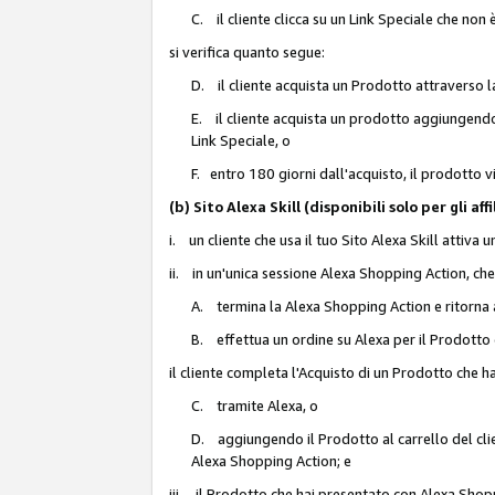
C. il cliente clicca su un Link Speciale che non
si verifica quanto segue:
D. il cliente acquista un Prodotto attraverso l
E. il cliente acquista un prodotto aggiungendo 
Link Speciale, o
F. entro 180 giorni dall'acquisto, il prodotto 
(b) Sito Alexa Skill (disponibili solo per gli 
i. un cliente che usa il tuo Sito Alexa Skill attiva 
ii. in un'unica sessione Alexa Shopping Action, che
A. termina la Alexa Shopping Action e ritorna 
B. effettua un ordine su Alexa per il Prodotto
il cliente completa l'Acquisto di un Prodotto che 
C. tramite Alexa, o
D. aggiungendo il Prodotto al carrello del clie
Alexa Shopping Action; e
iii. il Prodotto che hai presentato con Alexa Shopp