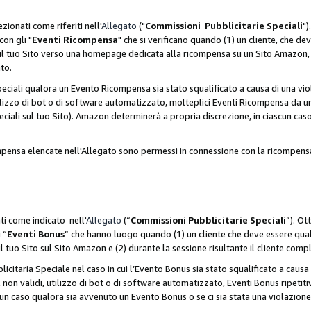
zionati come riferiti nell'
Allegato
("
Commissioni Pubblicitarie Speciali
")
con gli "
Eventi Ricompensa
" che si verificano quando (1) un cliente, che 
 sul tuo Sito verso una homepage dedicata alla ricompensa su un Sito Amazon, e
ato.
iali qualora un Evento Ricompensa sia stato squalificato a causa di una viol
utilizzo di bot o di software automatizzato, molteplici Eventi Ricompensa da u
ciali sul tuo Sito). Amazon determinerà a propria discrezione, in ciascun ca
ompensa elencate nell'Allegato sono permessi in connessione con la ricompen
ti come indicato nell'
Allegato
(“
Commissioni Pubblicitarie Speciali
”). Ot
 “
Eventi Bonus
” che hanno luogo quando (1) un cliente che deve essere qua
ul tuo Sito sul Sito Amazon e (2) durante la sessione risultante il cliente comp
taria Speciale nel caso in cui l’Evento Bonus sia stato squalificato a causa d
 non validi, utilizzo di bot o di software automatizzato, Eventi Bonus ripetitiv
un caso qualora sia avvenuto un Evento Bonus o se ci sia stata una violazion