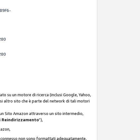
-89F6-
280
280
ato su un motore di ricerca (inclusi Google, Yahoo,
asi altro sito che è parte del network di tali motori
d un Sito Amazon attraverso un sito intermedio,
i Reindirizzamento
”),
Amazon,
zon connesso non sono formattati adeguatamente,