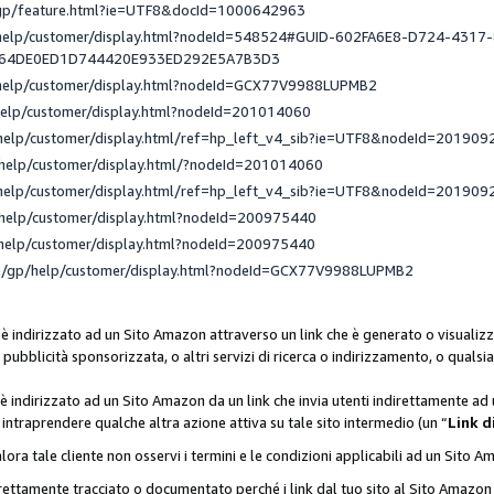
/gp/feature.html?ie=UTF8&docId=1000642963
/help/customer/display.html?nodeId=548524#GUID-602FA6E8-D724-4317
_64DE0ED1D744420E933ED292E5A7B3D3
/help/customer/display.html?nodeId=GCX77V9988LUPMB2
help/customer/display.html?nodeId=201014060
help/customer/display.html/ref=hp_left_v4_sib?ie=UTF8&nodeId=201909
help/customer/display.html/?nodeId=201014060
help/customer/display.html/ref=hp_left_v4_sib?ie=UTF8&nodeId=201909
help/customer/display.html?nodeId=200975440
help/customer/display.html?nodeId=200975440
e/gp/help/customer/display.html?nodeId=GCX77V9988LUPMB2
 è indirizzato ad un Sito Amazon attraverso un link che è generato o visualizz
di pubblicità sponsorizzata, o altri servizi di ricerca o indirizzamento, o qualsi
 è indirizzato ad un Sito Amazon da un link che invia utenti indirettamente a
di intraprendere qualche altra azione attiva su tale sito intermedio (un “
Link d
lora tale cliente non osservi i termini e le condizioni applicabili ad un Sito 
orrettamente tracciato o documentato perché i link dal tuo sito al Sito Ama