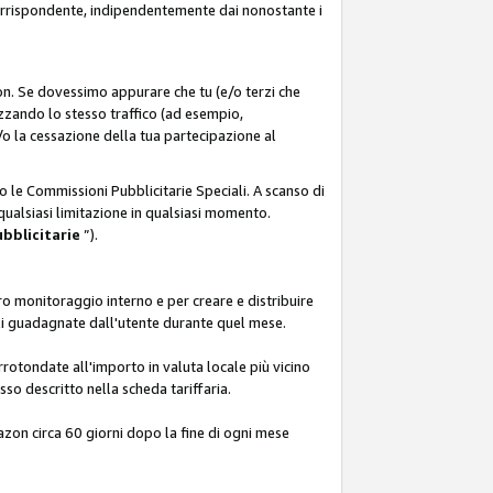
corrispondente, indipendentemente dai nonostante i
on. Se dovessimo appurare che tu (e/o terzi che
zzando lo stesso traffico (ad esempio,
o la cessazione della tua partecipazione al
o le Commissioni Pubblicitarie Speciali. A scanso di
 qualsiasi limitazione in qualsiasi momento.
ubblicitarie
”).
o monitoraggio interno e per creare e distribuire
ali guadagnate dall'utente durante quel mese.
rotondate all'importo in valuta locale più vicino
so descritto nella scheda tariffaria.
azon circa 60 giorni dopo la fine di ogni mese