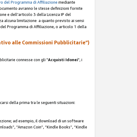
o del Programma di Affiliazione
mediante
documento avranno le stesse definizioni fornite
ione e dell'articolo 3 della Licenza IP del
za alcuna limitazione a quanto previsto ai sensi
P del Programma di Affiliazione, o articolo 1 della
ativo alle Commissioni Pubblicitarie”)
icitarie connesse con gli "
Acquisti Idonei
", i
carsi della prima tra le seguenti situazioni:
rezione; ad esempio, il download di un software
nloads”, “Amazon Coin”, “Kindle Books”, “Kindle