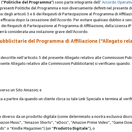
 ("
Politiche del Programma
") sono parte integrante dell'
Accordo Operativ
lle presenti Politiche del Programma e non diversamente definiti nel presente 
sensi degli articoli 3 e 6 dei Requisiti di Partecipazione al Programma di Affiliaz
fficacia dopo la cessazione dell'Accordo. Per evitare qualsiasi dubbio e sen
e dei Requisiti di Partecipazione al Programma di Affiliazione, della Licenza I
errà considerata una violazione grave dell'Accordo.
bblicitarie del Programma di Affiliazione (“Allegato rel
scritte nell'articolo 3 del presente Allegato relativo alle Commissioni Pubbl
resente Allegato relativo alle Commissioni Pubblicitarie) si verificano quando:
o verso un Sito Amazon; e
 a partire da quando un cliente clicca su tale Link Speciale e termina al verifi
to diverso da un prodotto digitale (come determinato a nostra esclusiva disc
“Amazon Music”, “Amazon Shorts”, “eDocs”, “Amazon Prime Video”, “Game Dow
s” o “Kindle Magazines”) (un “
Prodotto Digitale
”), o