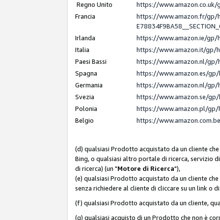
Regno Unito
https://www.amazon.co.uk
Francia
https://www.amazon.fr/gp
E78834F9BA58__SECTION
Irlanda
https://www.amazon.ie/gp
Italia
https://www.amazon.it/gp/
Paesi Bassi
https://www.amazon.nl/gp/
Spagna
https://www.amazon.es/gp/
Germania
https://www.amazon.nl/gp/
Svezia
https://www.amazon.se/gp/
Polonia
https://www.amazon.pl/gp/
Belgio
https://www.amazon.com.b
(d) qualsiasi Prodotto acquistato da un cliente che
Bing, o qualsiasi altro portale di ricerca, servizio 
di ricerca) (un "
Motore di Ricerca
"),
(e) qualsiasi Prodotto acquistato da un cliente che
senza richiedere al cliente di cliccare su un link o 
(f) qualsiasi Prodotto acquistato da un cliente, qua
(g) qualsiasi acquisto di un Prodotto che non è c