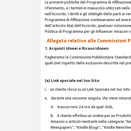
Le presenti politiche del Programma di Affiliazione
riferimento, e i termini in maiuscolo utilizzati ne
nell'Accordo. I diritti e gli obblighi delle parti ai 
Programma di Affiliazione continueranno ad avere e
dell'articolo 6(a) dell'Accordo, qualsiasi violazion
Politica di Programma per gli Influencer Amazon v
Allegato relativo alle Commissioni Pu
1. Acquisti Idonei e Ricavo Idoneo
Pagheremo le Commissioni Pubblicitarie Standard de
quali (nel rispetto delle esclusioni descritte nel p
(a) Link speciale nel tuo Sito:
i. un cliente clicca su un Link Speciale nel tuo Sit
ii, durante una sessione singola, che viene misurata
A. trascorrono 24 ore da quel click,
B. il cliente effettua un ordine per un Prodot
Amazon o articoli rientranti nelle categorie 
Newspapers”, “Kindle Blogs”, “Kindle Newsfeed