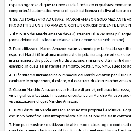
rispetto rigoroso di queste Linee Guida è richiesto in qualsiasi momento
comporterà l'automatica revoca di qualsiasi licenza relativa al tuo us
1. SEI AUTORIZZATO AD USARE I MARCHI AMAZON SOLO MEDIANTE VISU
PRODOTTI SU UN SITO AMAZON, CON UN CORRISPONDENTE LINK SPE
2. Il tuo uso dei Marchi Amazon deve (i) attenersi alla versione più agg
(come definiti nell'
Allegato relativo alle Commissioni Pubblicitarie
).
3. Puoi utilizzare i Marchi Amazon esclusivamente per la finalità speci
esporre i Marchi (i) in alcuna maniera che implichi una sponsorizzazione o 
in una maniera che può, a nostra discrezione, sminuire o altrimenti dann
esempio, in qualsiasi materiale stampato, posta, SMS, MMS, allegato ad 
4. Ti forniremo un'immagine o immagini dei Marchi Amazon per il tuo ut
cambiare le proporzioni, il colore, o il carattere di alcun Marchio Am
5. Ciascun Marchio Amazon deve risultare di per sé, nella sua interezza
visivi, grafici, o testuali. In nessuna circostanza un Marchio Amazon può
visualizzazione di quel Marchio Amazon.
6. Tutti i diritti sui Marchi Amazon sono nostra proprietà esclusiva, e
esclusivo beneficio. Non intraprenderai alcuna azione che sia in contrasto 
7. Non puoi mostrare o utilizzare in altro modo alcun logo o contenuti cr
speciale, a meno che tu non abbia ottenuto da quel venditore o fornitore