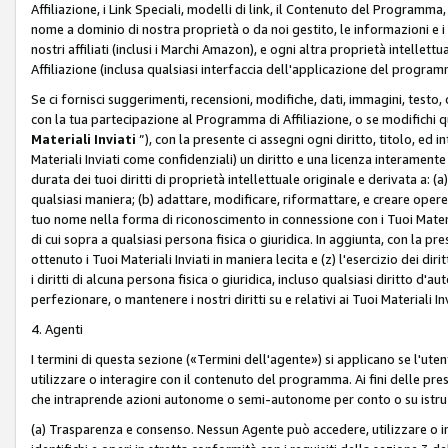
Affiliazione, i Link Speciali, modelli di link, il Contenuto del Programma,
nome a dominio di nostra proprietà o da noi gestito, le informazioni e i ma
nostri affiliati (inclusi i Marchi Amazon), e ogni altra proprietà intell
Affiliazione (inclusa qualsiasi interfaccia dell'applicazione del programm
Se ci fornisci suggerimenti, recensioni, modifiche, dati, immagini, test
con la tua partecipazione al Programma di Affiliazione, o se modifichi 
Materiali Inviati
”), con la presente ci assegni ogni diritto, titolo, ed i
Materiali Inviati come confidenziali) un diritto e una licenza interament
durata dei tuoi diritti di proprietà intellettuale originale e derivata a: (a)
qualsiasi maniera; (b) adattare, modificare, riformattare, e creare opere de
tuo nome nella forma di riconoscimento in connessione con i Tuoi Materiali
di cui sopra a qualsiasi persona fisica o giuridica. In aggiunta, con la pre
ottenuto i Tuoi Materiali Inviati in maniera lecita e (z) l'esercizio dei diri
i diritti di alcuna persona fisica o giuridica, incluso qualsiasi diritto d
perfezionare, o mantenere i nostri diritti su e relativi ai Tuoi Materiali In
4. Agenti
I termini di questa sezione («Termini dell'agente») si applicano se l'uten
utilizzare o interagire con il contenuto del programma. Ai fini delle pre
che intraprende azioni autonome o semi-autonome per conto o su istruzi
(a) Trasparenza e consenso. Nessun Agente può accedere, utilizzare o 