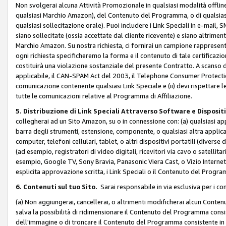
Non svolgerai alcuna Attività Promozionale in qualsiasi modalità offline, a
qualsiasi Marchio Amazon), del Contenuto del Programma, o di qualsiasi
qualsiasi sollecitazione orale). Puoi includere i Link Speciali in e-mail, 
siano sollecitate (ossia accettate dal cliente ricevente) e siano altriment
Marchio Amazon. Su nostra richiesta, ci fornirai un campione rappresentati
ogni richiesta specificheremo la forma e il contenuto di tale certificazi
costituirà una violazione sostanziale del presente Contratto. A scanso di 
applicabile, il CAN-SPAM Act del 2003, il Telephone Consumer Protection 
comunicazione contenente qualsiasi Link Speciale e (ii) devi rispettare l
tutte le comunicazioni relative al Programma di Affiliazione.
5. Distribuzione di Link Speciali Attraverso Software e Disposit
collegherai ad un Sito Amazon, su o in connessione con: (a) qualsiasi a
barra degli strumenti, estensione, componente, o qualsiasi altra applicazi
computer, telefoni cellulari, tablet, o altri dispositivi portatili (divers
(ad esempio, registratori di video digitali, ricevitori via cavo o satellitar
esempio, Google TV, Sony Bravia, Panasonic Viera Cast, o Vizio Internet 
esplicita approvazione scritta, i Link Speciali o il Contenuto del Pro
6. Contenuti sul tuo Sito.
Sarai responsabile in via esclusiva per i con
(a) Non aggiungerai, cancellerai, o altrimenti modificherai alcun Conte
salva la possibilità di ridimensionare il Contenuto del Programma consi
dell'immagine o di troncare il Contenuto del Programma consistente in un