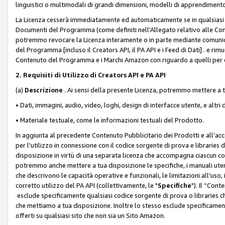
linguistici o multimodali di grandi dimensioni, modelli di apprendiment
La Licenza cesserà immediatamente ed automaticamente se in qualsiasi
Documenti del Programma (come definiti nell'Allegato relativo alle Comm
potremmo revocare la Licenza interamente o in parte mediante comunicaz
del Programma [incluso il Creators API, il PA API e i Feed di Dati] . e r
Contenuto del Programma e i Marchi Amazon con riguardo a quelli per cu
2. Requisiti di Utilizzo di Creators API e PA API
(a)
Descrizione
. Ai sensi della presente Licenza, potremmo mettere a
• Dati, immagini, audio, video, loghi, design di interfacce utente, e altri 
• Materiale testuale, come le informazioni testuali del Prodotto.
In aggiunta al precedente Contenuto Pubblicitario dei Prodotti e all’ac
per l'utilizzo in connessione con il codice sorgente di prova e libraries 
disposizione in virtù di una separata licenza che accompagna ciascun cod
potremmo anche mettere a tua disposizione le specifiche, i manuali utent
che descrivono le capacità operative e funzionali, le limitazioni all'uso, i 
corretto utilizzo del PA API (collettivamente, le "
Specifiche
"). Il “Con
esclude specificamente qualsiasi codice sorgente di prova o libraries ch
che mettiamo a tua disposizione. Inoltre lo stesso esclude specificament
offerti su qualsiasi sito che non sia un Sito Amazon.