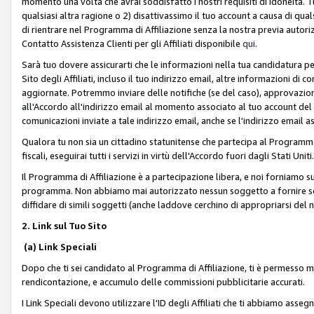
momento una volta che avrai soddisfatto i nostri requisiti di idoneità. 
qualsiasi altra ragione o 2) disattivassimo il tuo account a causa di qua
di rientrare nel Programma di Affiliazione senza la nostra previa autor
Contatto Assistenza Clienti per gli Affiliati disponibile
qui
.
Sarà tuo dovere assicurarti che le informazioni nella tua candidatura pe
Sito degli Affiliati, incluso il tuo indirizzo email, altre informazioni di
aggiornate. Potremmo inviare delle notifiche (se del caso), approvazioni
all'Accordo all'indirizzo email al momento associato al tuo account del
comunicazioni inviate a tale indirizzo email, anche se l'indirizzo email 
Qualora tu non sia un cittadino statunitense che partecipa al Programma
fiscali, eseguirai tutti i servizi in virtù dell'Accordo fuori dagli Stati Uniti
Il Programma di Affiliazione è a partecipazione libera, e noi forniamo sul S
programma. Non abbiamo mai autorizzato nessun soggetto a fornire servi
diffidare di simili soggetti (anche laddove cerchino di appropriarsi del
2. Link sul Tuo Sito
(a) Link Speciali
Dopo che ti sei candidato al Programma di Affiliazione, ti è permesso mos
rendicontazione, e accumulo delle commissioni pubblicitarie accurati.
I Link Speciali devono utilizzare l'ID degli Affiliati che ti abbiamo asseg