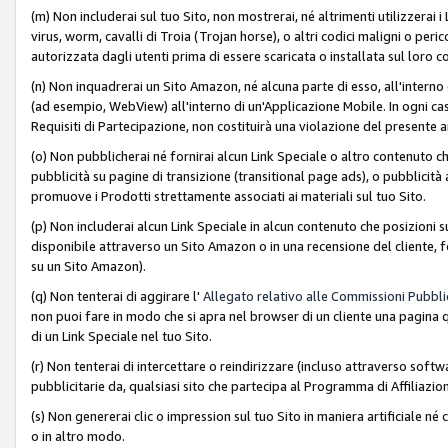
(m) Non includerai sul tuo Sito, non mostrerai, né altrimenti utilizzera
virus, worm, cavalli di Troia (Trojan horse), o altri codici maligni o p
autorizzata dagli utenti prima di essere scaricata o installata sul loro co
(n) Non inquadrerai un Sito Amazon, né alcuna parte di esso, all'interno
(ad esempio, WebView) all'interno di un'Applicazione Mobile. In ogni cas
Requisiti di Partecipazione, non costituirà una violazione del presente a
(o) Non pubblicherai né fornirai alcun Link Speciale o altro contenuto
pubblicità su pagine di transizione (transitional page ads), o pubblicità 
promuove i Prodotti strettamente associati ai materiali sul tuo Sito.
(p) Non includerai alcun Link Speciale in alcun contenuto che posizioni 
disponibile attraverso un Sito Amazon o in una recensione del cliente, fo
su un Sito Amazon).
(q) Non tenterai di aggirare l'
Allegato relativo alle Commissioni Pubblic
non puoi fare in modo che si apra nel browser di un cliente una pagina qu
di un Link Speciale nel tuo Sito.
(r) Non tenterai di intercettare o reindirizzare (incluso attraverso softwa
pubblicitarie da, qualsiasi sito che partecipa al Programma di Affiliazio
(s) Non genererai clic o impression sul tuo Sito in maniera artificiale 
o in altro modo.