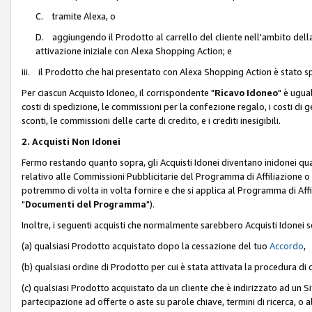
C. tramite Alexa, o
D. aggiungendo il Prodotto al carrello del cliente nell'ambito dell
attivazione iniziale con Alexa Shopping Action; e
iii. il Prodotto che hai presentato con Alexa Shopping Action è stato spe
Per ciascun Acquisto Idoneo, il corrispondente "
Ricavo Idoneo
" è ugua
costi di spedizione, le commissioni per la confezione regalo, i costi di gest
sconti, le commissioni delle carte di credito, e i crediti inesigibili.
2. Acquisti Non Idonei
Fermo restando quanto sopra, gli Acquisti Idonei diventano inidonei qu
relativo alle Commissioni Pubblicitarie del Programma di Affiliazione o di
potremmo di volta in volta fornire e che si applica al Programma di Affil
"
Documenti del Programma
").
Inoltre, i seguenti acquisti che normalmente sarebbero Acquisti Idonei 
(a) qualsiasi Prodotto acquistato dopo la cessazione del tuo
Accordo
,
(b) qualsiasi ordine di Prodotto per cui è stata attivata la procedura di
(c) qualsiasi Prodotto acquistato da un cliente che è indirizzato ad un 
partecipazione ad offerte o aste su parole chiave, termini di ricerca, o a