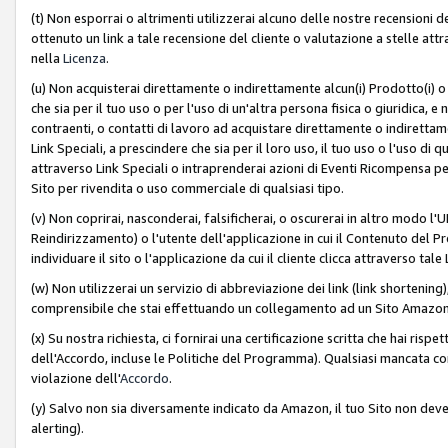
(t) Non esporrai o altrimenti utilizzerai alcuno delle nostre recensioni de
ottenuto un link a tale recensione del cliente o valutazione a stelle attra
nella
Licenza
.
(u) Non acquisterai direttamente o indirettamente alcun(i) Prodotto(i) o
che sia per il tuo uso o per l'uso di un'altra persona fisica o giuridica, e
contraenti, o contatti di lavoro ad acquistare direttamente o indirett
Link Speciali, a prescindere che sia per il loro uso, il tuo uso o l'uso di 
attraverso Link Speciali o intraprenderai azioni di Eventi Ricompensa per
Sito per rivendita o uso commerciale di qualsiasi tipo.
(v) Non coprirai, nasconderai, falsificherai, o oscurerai in altro modo l'U
Reindirizzamento) o l'utente dell'applicazione in cui il Contenuto del
individuare il sito o l'applicazione da cui il cliente clicca attraverso ta
(w) Non utilizzerai un servizio di abbreviazione dei link (link shortening
comprensibile che stai effettuando un collegamento ad un Sito Amazo
(x) Su nostra richiesta, ci fornirai una certificazione scritta che hai r
dell'Accordo, incluse le Politiche del Programma). Qualsiasi mancata co
violazione dell'
Accordo
.
(y) Salvo non sia diversamente indicato da Amazon, il tuo Sito non deve 
alerting).