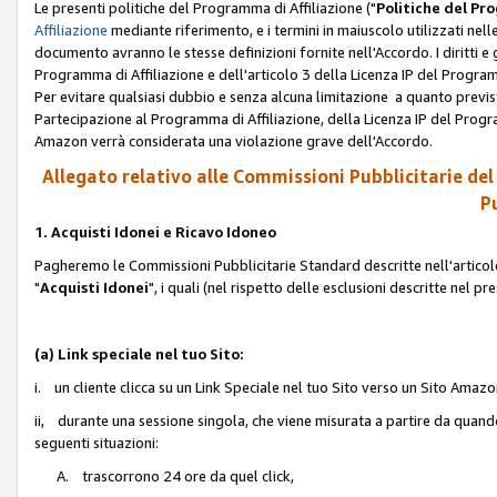
Le presenti politiche del Programma di Affiliazione ("
Politiche del P
Affiliazione
mediante riferimento, e i termini in maiuscolo utilizzati ne
documento avranno le stesse definizioni fornite nell'Accordo. I diritti e gl
Programma di Affiliazione e dell'articolo 3 della Licenza IP del Progra
Per evitare qualsiasi dubbio e senza alcuna limitazione a quanto previsto 
Partecipazione al Programma di Affiliazione, della Licenza IP del Progra
Amazon verrà considerata una violazione grave dell'Accordo.
Allegato relativo alle Commissioni Pubblicitarie del
Pu
1. Acquisti Idonei e Ricavo Idoneo
Pagheremo le Commissioni Pubblicitarie Standard descritte nell'articolo
"
Acquisti Idonei
", i quali (nel rispetto delle esclusioni descritte nel 
(a) Link speciale nel tuo Sito:
i. un cliente clicca su un Link Speciale nel tuo Sito verso un Sito Amazo
ii, durante una sessione singola, che viene misurata a partire da quando u
seguenti situazioni:
A. trascorrono 24 ore da quel click,