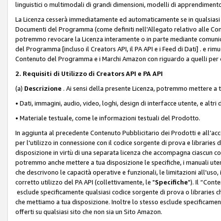
linguistici o multimodali di grandi dimensioni, modelli di apprendiment
La Licenza cesserà immediatamente ed automaticamente se in qualsiasi
Documenti del Programma (come definiti nell'Allegato relativo alle Comm
potremmo revocare la Licenza interamente o in parte mediante comunicaz
del Programma [incluso il Creators API, il PA API e i Feed di Dati] . e r
Contenuto del Programma e i Marchi Amazon con riguardo a quelli per cu
2. Requisiti di Utilizzo di Creators API e PA API
(a)
Descrizione
. Ai sensi della presente Licenza, potremmo mettere a
• Dati, immagini, audio, video, loghi, design di interfacce utente, e altri 
• Materiale testuale, come le informazioni testuali del Prodotto.
In aggiunta al precedente Contenuto Pubblicitario dei Prodotti e all’ac
per l'utilizzo in connessione con il codice sorgente di prova e libraries 
disposizione in virtù di una separata licenza che accompagna ciascun cod
potremmo anche mettere a tua disposizione le specifiche, i manuali utent
che descrivono le capacità operative e funzionali, le limitazioni all'uso, i 
corretto utilizzo del PA API (collettivamente, le "
Specifiche
"). Il “Con
esclude specificamente qualsiasi codice sorgente di prova o libraries ch
che mettiamo a tua disposizione. Inoltre lo stesso esclude specificament
offerti su qualsiasi sito che non sia un Sito Amazon.