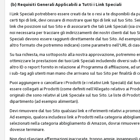
(b) Requisiti Generali Applicabili a Tutti i Link Speciali
I Link Speciali potrebbero essere creati da te o resi a te disponibili da 
certi tipi di link, devi cessare di mostrare quei tipi di link sul tuo Sito. 
link che posizioni sul tuo Sito e di assicurarti che tali Link Speciali (sia
noi necessaria per tracciare gli indirizzamenti dei nostri clienti dal tuo Sit
Speciali devono essere raggiunti direttamente dal tuo Sito. Ad esempio,
altro formato che potremmo indicare) come parametro nell'URL di ciasc
Su tua richiesta, ma sottoposto alla nostra approvazione, potremmo emet
ottimizzare le prestazioni dei tuoi Link Speciali includendo diversi sub-t
altro ID o report fornito in relazione al Programma di affiliazione, ad
i sub-tag agli utenti man mano che arrivano sul tuo Sito per finalità di 
Puoi aggiungere o cancellare i Prodotti (e i relativi Link Speciali) dal 
essere collegati ai Prodotti (come definiti nell'Allegato relativo ai Prodo
originali che sono relativi al Link Speciale sul tuo Sito. Le liste di Prod
dipartimento (ad esempio alimentari).
Devi rimuovere dal tuo Sito qualsiasi link e riferimenti relativi a prom
Ad esempio, qualora includessi link a Prodotti nella categoria abbigli
selezionati nella categoria abbigliamento di Amazon, dovrai rimuover
dovesse terminare.
Non devi rilasciare affermazioni inaccurate, troppo ampie, ingannevoli 