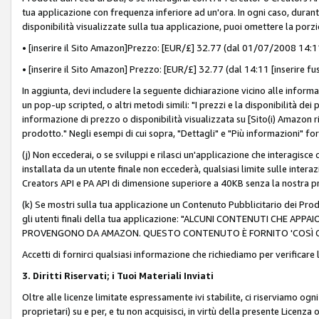
tua applicazione con frequenza inferiore ad un'ora. In ogni caso, durante
disponibilità visualizzate sulla tua applicazione, puoi omettere la porz
• [inserire il Sito Amazon]Prezzo: [EUR/£] 32.77 (dal 01/07/2008 14:11 
• [inserire il Sito Amazon] Prezzo: [EUR/£] 32.77 (dal 14:11 [inserire fu
In aggiunta, devi includere la seguente dichiarazione vicino alle informa
un pop-up scripted, o altri metodi simili: "I prezzi e la disponibilità de
informazione di prezzo o disponibilità visualizzata su [Sito(i) Amazon ri
prodotto." Negli esempi di cui sopra, "Dettagli" e "Più informazioni" fo
(j) Non eccederai, o se sviluppi e rilasci un'applicazione che interagisce
installata da un utente finale non eccederà, qualsiasi limite sulle interazi
Creators API e PA API di dimensione superiore a 40KB senza la nostra p
(k) Se mostri sulla tua applicazione un Contenuto Pubblicitario dei Prodo
gli utenti finali della tua applicazione: "ALCUNI CONTENUTI CHE AP
PROVENGONO DA AMAZON. QUESTO CONTENUTO È FORNITO 'COSÌ CO
Accetti di fornirci qualsiasi informazione che richiediamo per verificare
3. Diritti Riservati; i Tuoi Materiali Inviati
Oltre alle licenze limitate espressamente ivi stabilite, ci riserviamo ogni dir
proprietari) su e per, e tu non acquisisci, in virtù della presente Licenza