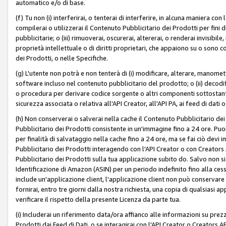
automatico e/o di base.
(f) Tu non (i) interferirai, o tenterai di interferire, in alcuna maniera co
compilerai o utilizzerai il Contenuto Pubblicitario dei Prodotti per fini di
pubblicitarie; o (iii) rimuoverai, oscurerai, altererai, o renderai invisibile, 
proprietà intellettuale o di diritti proprietari, che appaiono su o sono c
dei Prodotti, o nelle Specifiche.
(g) L'utente non potrà e non tenterà di (i) modificare, alterare, manomet
software incluso nel contenuto pubblicitario del prodotto; o (ii) decod
o procedura per derivare codice sorgente o altri componenti sottostan
sicurezza associata o relativa all'API Creator, all'API PA, ai feed di dati 
(h) Non conserverai o salverai nella cache il Contenuto Pubblicitario de
Pubblicitario dei Prodotti consistente in un'immagine fino a 24 ore. Puo
per finalità di salvataggio nella cache fino a 24 ore, ma se fai ciò d
Pubblicitario dei Prodotti interagendo con l'API Creator o con Creator
Pubblicitario dei Prodotti sulla tua applicazione subito do. Salvo non
Identificazione di Amazon (ASIN) per un periodo indefinito fino alla ce
include un'applicazione client, l'applicazione client non può conservare 
fornirai, entro tre giorni dalla nostra richiesta, una copia di qualsiasi ap
verificare il rispetto della presente Licenza da parte tua.
(i) Includerai un riferimento data/ora affianco alle informazioni su prezz
Prodotti dai Feed di Dati, o se interagirai con l'API Creator o Creators 