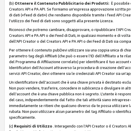
(b)
Ottenere il Contenuto Pubblicitario dei Prodotti:
È possibile 
Creators API e PA API. Se forniamo un'espressa approvazione scritta pre
di dati («feed di dati») che rendiamo disponibile tramite i feed API Creat
l'utilizzo dei feed di dati sono soggetti alla presente Licenza.
Riconosci che potremo cambiare, disapprovare, o ripubblicare l'API Creato
Creators API e PA API o dei Feed di Dati, in qualsiasi momento e di volta i
dell'API Creator o del Creators API e PA API o dei Feed di Dati sia compati
Per ottenere il contenuto pubDevi utilizzare sia una coppia unica di chiav
parametro tag degli Affiliati (che può o essere l'ID dell'Affiliato a te r
del Programma di Affiliazione correlato) per identificare il tuo account e
Identificatori dell'Account attraverso la procedura di creazione dell'acc
servizi API Creator, devi ottenere sia le credenziali API Creator sia un'a
Un identificatore dell'account che è una chiave privata è destinato esc
Non puoi vendere, trasferire, concedere in sublicenza o divulgare in alt
dell'account che è una chiave pubblica non è segreto. L'utente è responsabi
del caso, indipendentemente dal fatto che tali attività siano intraprese 
immediatamente se ritieni che qualcuno diverso da te possa utilizzare la 
rubata. Non puoi utilizzare alcun parametro del tag Affiliato o identif
specificamente.
(c)
Requisiti di Utilizzo
. Interagendo con l'API Creator o il Creators A