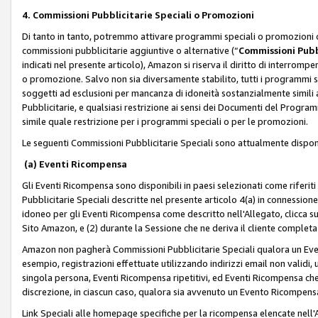
4. Commissioni Pubblicitarie Speciali o Promozioni
Di tanto in tanto, potremmo attivare programmi speciali o promozioni ch
commissioni pubblicitarie aggiuntive o alternative (“
Commissioni Pubbl
indicati nel presente articolo), Amazon si riserva il diritto di interrom
o promozione. Salvo non sia diversamente stabilito, tutti i programmi s
soggetti ad esclusioni per mancanza di idoneità sostanzialmente simili a
Pubblicitarie, e qualsiasi restrizione ai sensi dei Documenti del Progr
simile quale restrizione per i programmi speciali o per le promozioni.
Le seguenti Commissioni Pubblicitarie Speciali sono attualmente disponi
(a) Eventi Ricompensa
Gli Eventi Ricompensa sono disponibili in paesi selezionati come riferiti 
Pubblicitarie Speciali descritte nel presente articolo 4(a) in connessione 
idoneo per gli Eventi Ricompensa come descritto nell'Allegato, clicca 
Sito Amazon, e (2) durante la Sessione che ne deriva il cliente completa
Amazon non pagherà Commissioni Pubblicitarie Speciali qualora un Event
esempio, registrazioni effettuate utilizzando indirizzi email non validi
singola persona, Eventi Ricompensa ripetitivi, ed Eventi Ricompensa che
discrezione, in ciascun caso, qualora sia avvenuto un Evento Ricompensa
Link Speciali alle homepage specifiche per la ricompensa elencate nel