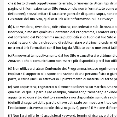
che il testo diventi oggettivamente errato, o fuorviante. Alcuni tipi d
pagina di informazioni su un Sito Amazon che non è formattato come un L
dei banner); senza limitare il carattere generale di quanto sopra, non rimu
i visitatori del tuo Sito, qualsiasi link alle "Informazioni sulla Privacy".
(b) Non venderai, rivenderai, ridistribuirai, concederai in sub-licenza, 
incorpora, o mostra qualsiasi Contenuto del Programma, Creators API, PA A
del contenuto del Programma nella pubblicità al di fuori del tuo Sito o su 
social network) che ti richiedono di sublicenziare o altrimenti cedere i 
né creerai link formattati con il tuo tag da Affiliato per, o mostrerai tali 
(c) Rimuoverai tempestivamente dal tuo Sito e cancellerai o altrimenti
Amazon o che ti comunichiamo non essere più disponibile per il tuo util
(d) Non utilizzerai alcun Contenuto del Programma, incluso ogni nome 
implicare il supporto o la sponsorizzazione di una persona fisica o giur
parte, o causa (incluso attraverso il piazzamento di materiali di terze
(e) Non acquisterai, registrerai o altrimenti utilizzerai un Marchio Amaz
qualsiasi di quelle parole (ad esempio, “ammazon,” “amaozn,” e “kindel,”)
aggiunta ad ogni altro diritto e rimedio a noi disponibile, su nostra rich
(definiti di seguito) dalle parole chiave utilizzate per mostrare il tuo co
l'esclusione attraverso parole chiavi negative), purché il Motore di Ricer
(f) Non farai offerte né acquisterai keyword, termini di ricerca, o altri 