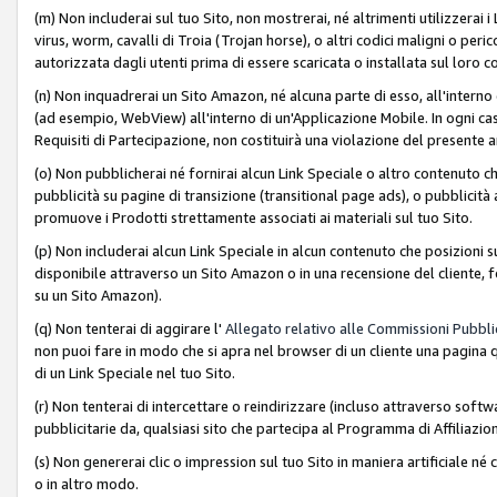
(m) Non includerai sul tuo Sito, non mostrerai, né altrimenti utilizzera
virus, worm, cavalli di Troia (Trojan horse), o altri codici maligni o p
autorizzata dagli utenti prima di essere scaricata o installata sul loro co
(n) Non inquadrerai un Sito Amazon, né alcuna parte di esso, all'interno
(ad esempio, WebView) all'interno di un'Applicazione Mobile. In ogni cas
Requisiti di Partecipazione, non costituirà una violazione del presente a
(o) Non pubblicherai né fornirai alcun Link Speciale o altro contenuto
pubblicità su pagine di transizione (transitional page ads), o pubblicità 
promuove i Prodotti strettamente associati ai materiali sul tuo Sito.
(p) Non includerai alcun Link Speciale in alcun contenuto che posizioni 
disponibile attraverso un Sito Amazon o in una recensione del cliente, fo
su un Sito Amazon).
(q) Non tenterai di aggirare l'
Allegato relativo alle Commissioni Pubblic
non puoi fare in modo che si apra nel browser di un cliente una pagina qu
di un Link Speciale nel tuo Sito.
(r) Non tenterai di intercettare o reindirizzare (incluso attraverso softwa
pubblicitarie da, qualsiasi sito che partecipa al Programma di Affiliazio
(s) Non genererai clic o impression sul tuo Sito in maniera artificiale 
o in altro modo.