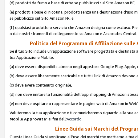
(d) prodotti da fumo a base di erbe se pubblicizzi sul Sito Amazon BE,
(e) prodotti a base di nicotina, prodotti senza una destinazione d'uso m
se pubblicizzi sul Sito Amazon FR, e
(f) qualsiasi prodotto o servizio che Amazon designa come escluso. Rice
o dai nostri strumenti di collegamento su Amazon e Associates Central.
Politica del Programma di Affiliazione sulle A
Se il tuo Sito include un'applicazione software progettata e destinata all'u
tua Applicazione Mobile:
(a) deve essere disponibile almeno negli appstore Google Play, Apple
(b) deve essere liberamente scaricabile e tutti i link di Amazon devono 
(c) deve avere contenuto originale,
(d) non deve imitare la funzionalità dell'app shopping di Amazon stess
(e) non deve ospitare o rappresentare le pagine web di Amazon in We
Valuteremo la tua applicazione e ti comunicheremo riguardo alla sua acc
Mobile Approvata
" ai fini dell'
Accordo
.
Linee Guida sui Marchi del Program
Queste Linee Guida si applicano all'uso dei marchi che mettiamo a tua