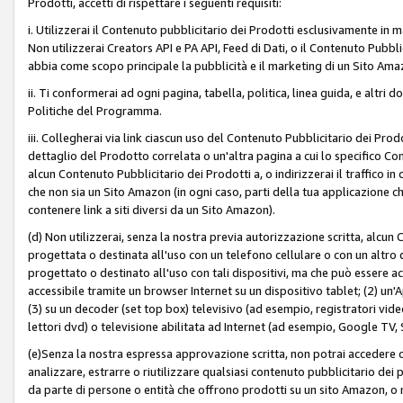
Prodotti, accetti di rispettare i seguenti requisiti:
i. Utilizzerai il Contenuto pubblicitario dei Prodotti esclusivamente in m
Non utilizzerai Creators API e PA API, Feed di Dati, o il Contenuto Pubbli
abbia come scopo principale la pubblicità e il marketing di un Sito Amaz
ii. Ti conformerai ad ogni pagina, tabella, politica, linea guida, e altri d
Politiche del Programma.
iii. Collegherai via link ciascun uso del Contenuto Pubblicitario dei Pr
dettaglio del Prodotto correlata o un'altra pagina a cui lo specifico Con
alcun Contenuto Pubblicitario dei Prodotti a, o indirizzerai il traffico i
che non sia un Sito Amazon (in ogni caso, parti della tua applicazione
contenere link a siti diversi da un Sito Amazon).
(d) Non utilizzerai, senza la nostra previa autorizzazione scritta, alcun
progettata o destinata all'uso con un telefono cellulare o con un altro d
progettato o destinato all'uso con tali dispositivi, ma che può essere acc
accessibile tramite un browser Internet su un dispositivo tablet; (2) u
(3) su un decoder (set top box) televisivo (ad esempio, registratori video d
lettori dvd) o televisione abilitata ad Internet (ad esempio, Google TV,
(e)Senza la nostra espressa approvazione scritta, non potrai accedere o u
analizzare, estrarre o riutilizzare qualsiasi contenuto pubblicitario dei
da parte di persone o entità che offrono prodotti su un sito Amazon, o