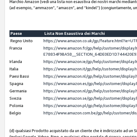
Marchio Amazon (vedi una lista non esaustiva dei nostri marchi mediante i 
(ad esempio, “ammazon”, “amaozn”, and “kindel”) (congiuntamente, un
Paese
Lista Non Esaustiva dei Marchi
Regno Unito
https://www.amazon.co.uk/gp/feature.html?ie=
Francia
https://www.amazon.fr/gp/help/customer/displ
E78834F9BA58__SECTION_64DE0ED1D744420E
Irlanda
https://www.amazon.ie/gp/help/customer/displ
Italia
https://www.amazon.it/gp/help/customer/displa
Paesi Bassi
https://www.amazon.nl/gp/help/customer/displa
Spagna
https://www.amazon.es/gp/help/customer/displa
Germania
https://www.amazon.nl/gp/help/customer/displa
Svezia
https://www.amazon.se/gp/help/customer/displa
Polonia
https://www.amazon.pl/gp/help/customer/displa
Belgio
https://www.amazon.com.be/gp/help/customer/d
(d) qualsiasi Prodotto acquistato da un cliente che è indirizzato ad un 
(inclusi Google, Yahoo, Bing, o qualsiasi altro portale di ricerca, servizio