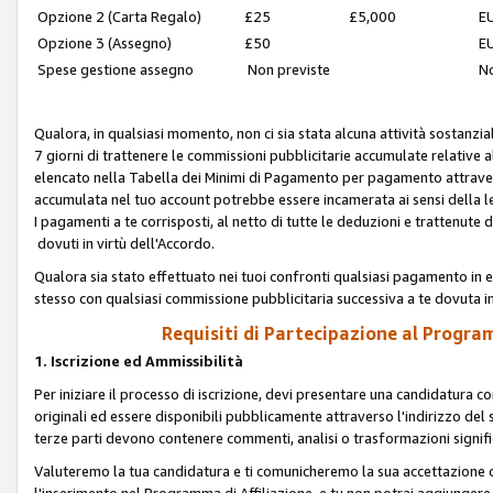
Opzione 2 (Carta Regalo)
£25
£5,000
EU
Opzione 3 (Assegno)
£50
EU
Spese gestione assegno
Non previste
No
Qualora, in qualsiasi momento, non ci sia stata alcuna attività sostanzial
7 giorni di trattenere le commissioni pubblicitarie accumulate relative
elencato nella Tabella dei Minimi di Pagamento per pagamento attrave
accumulata nel tuo account potrebbe essere incamerata ai sensi della leg
I pagamenti a te corrisposti, al netto di tutte le deduzioni e trattenut
dovuti in virtù dell'Accordo.
Qualora sia stato effettuato nei tuoi confronti qualsiasi pagamento in e
stesso con qualsiasi commissione pubblicitaria successiva a te dovuta in
Requisiti di Partecipazione al Program
1. Iscrizione ed Ammissibilità
Per iniziare il processo di iscrizione, devi presentare una candidatura 
originali ed essere disponibili pubblicamente attraverso l'indirizzo del s
terze parti devono contenere commenti, analisi o trasformazioni significat
Valuteremo la tua candidatura e ti comunicheremo la sua accettazione o r
l'inserimento nel Programma di Affiliazione, e tu non potrai aggiungere 