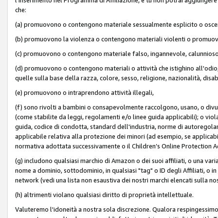
che:
(a) promuovono o contengono materiale sessualmente esplicito o osc
(b) promuovono la violenza o contengono materiali violenti o promuov
(c) promuovono o contengono materiale falso, ingannevole, calunnioso
(d) promuovono o contengono materiali o attività che istighino all'odio, m
quelle sulla base della razza, colore, sesso, religione, nazionalità, disa
(e) promuovono o intraprendono attività illegali,
(f) sono rivolti a bambini o consapevolmente raccolgono, usano, o divulg
(come stabilite da leggi, regolamenti e/o linee guida applicabili); o vi
guida, codice di condotta, standard dell'industria, norme di autoregolame
applicabile relativa alla protezione dei minori (ad esempio, se applicabi
normativa adottata successivamente o il Children’s Online Protection Ac
(g) includono qualsiasi marchio di Amazon o dei suoi affiliati, o una varia
nome a dominio, sottodominio, in qualsiasi "tag" o ID degli Affiliati, o in
network (vedi una lista non esaustiva dei nostri marchi elencati sulla no
(h) altrimenti violano qualsiasi diritto di proprietà intellettuale.
Valuteremo l'idoneità a nostra sola discrezione. Qualora respingessimo l