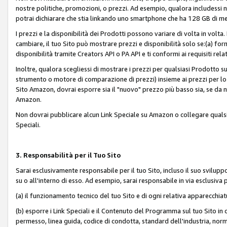
nostre politiche, promozioni, o prezzi. Ad esempio, qualora includessi
potrai dichiarare che stia linkando uno smartphone che ha 128 GB di m
I prezzi e la disponibilità dei Prodotti possono variare di volta in volta
cambiare, il tuo Sito può mostrare prezzi e disponibilità solo se:(a) fornia
disponibilità tramite Creators API o PA API e ti conformi ai requisiti rela
Inoltre, qualora scegliessi di mostrare i prezzi per qualsiasi Prodotto su
strumento o motore di comparazione di prezzi) insieme ai prezzi per lo s
Sito Amazon, dovrai esporre sia il "nuovo" prezzo più basso sia, se da noi
Amazon.
Non dovrai pubblicare alcun Link Speciale su Amazon o collegare qualsia
Speciali.
3. Responsabilità per il Tuo Sito
Sarai esclusivamente responsabile per il tuo Sito, incluso il suo svilu
su o all'interno di esso. Ad esempio, sarai responsabile in via esclusiva 
(a) il funzionamento tecnico del tuo Sito e di ogni relativa apparecchia
(b) esporre i Link Speciali e il Contenuto del Programma sul tuo Sito in 
permesso, linea guida, codice di condotta, standard dell'industria, norme