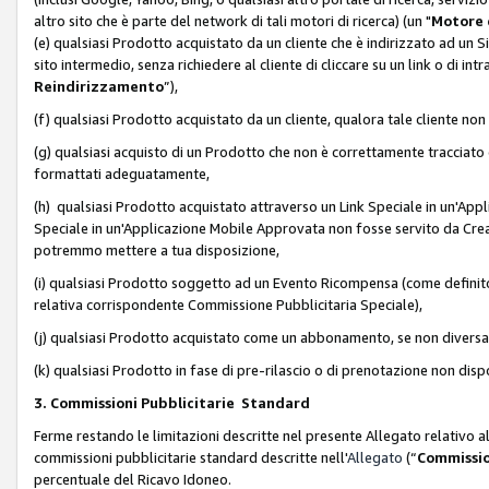
altro sito che è parte del network di tali motori di ricerca) (un "
Motore 
(e) qualsiasi Prodotto acquistato da un cliente che è indirizzato ad un 
sito intermedio, senza richiedere al cliente di cliccare su un link o di in
Reindirizzamento
”),
(f) qualsiasi Prodotto acquistato da un cliente, qualora tale cliente non
(g) qualsiasi acquisto di un Prodotto che non è correttamente tracciat
formattati adeguatamente,
(h) qualsiasi Prodotto acquistato attraverso un Link Speciale in un'App
Speciale in un'Applicazione Mobile Approvata non fosse servito da Creator
potremmo mettere a tua disposizione,
(i) qualsiasi Prodotto soggetto ad un Evento Ricompensa (come definito a
relativa corrispondente Commissione Pubblicitaria Speciale),
(j) qualsiasi Prodotto acquistato come un abbonamento, se non divers
(k) qualsiasi Prodotto in fase di pre-rilascio o di prenotazione non disp
3. Commissioni Pubblicitarie Standard
Ferme restando le limitazioni descritte nel presente Allegato relativo a
commissioni pubblicitarie standard descritte nell'
Allegato
(“
Commissio
percentuale del Ricavo Idoneo.