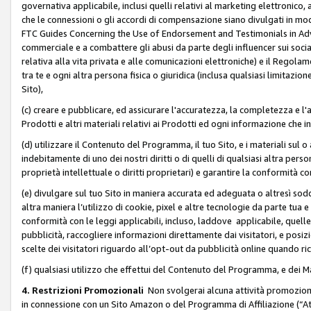
governativa applicabile, inclusi quelli relativi al marketing elettronico, 
che le connessioni o gli accordi di compensazione siano divulgati in mo
FTC Guides Concerning the Use of Endorsement and Testimonials in Adve
commerciale e a combattere gli abusi da parte degli influencer sui soci
relativa alla vita privata e alle comunicazioni elettroniche) e il Rego
tra te e ogni altra persona fisica o giuridica (inclusa qualsiasi limitazion
Sito),
(c) creare e pubblicare, ed assicurare l'accuratezza, la completezza e l'a
Prodotti e altri materiali relativi ai Prodotti ed ogni informazione che in
(d) utilizzare il Contenuto del Programma, il tuo Sito, e i materiali sul 
indebitamente di uno dei nostri diritti o di quelli di qualsiasi altra persona 
proprietà intellettuale o diritti proprietari) e garantire la conformità co
(e) divulgare sul tuo Sito in maniera accurata ed adeguata o altresì soddi
altra maniera l’utilizzo di cookie, pixel e altre tecnologie da parte tua e di
conformità con le leggi applicabili, incluso, laddove applicabile, quelle t
pubblicità, raccogliere informazioni direttamente dai visitatori, e posiz
scelte dei visitatori riguardo all’opt-out da pubblicità online quando ri
(f) qualsiasi utilizzo che effettui del Contenuto del Programma, e dei 
4. Restrizioni Promozionali
Non svolgerai alcuna attività promozionale
in connessione con un Sito Amazon o del Programma di Affiliazione (“At