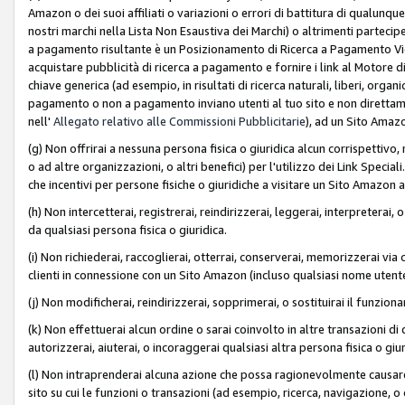
Amazon o dei suoi affiliati o variazioni o errori di battitura di qualunqu
nostri marchi nella Lista Non Esaustiva dei Marchi) o altrimenti partecipe
a pagamento risultante è un Posizionamento di Ricerca a Pagamento Vie
acquistare pubblicità di ricerca a pagamento e fornire i link al Motore di 
chiave generica (ad esempio, in risultati di ricerca naturali, liberi, organ
pagamento o non a pagamento inviano utenti al tuo sito e non direttam
nell'
Allegato relativo alle Commissioni Pubblicitarie
), ad un Sito Amaz
(g) Non offrirai a nessuna persona fisica o giuridica alcun corrispettivo, 
o ad altre organizzazioni, o altri benefici) per l'utilizzo dei Link Spe
che incentivi per persone fisiche o giuridiche a visitare un Sito Amazon a
(h) Non intercetterai, registrerai, reindirizzerai, leggerai, interpreterai
da qualsiasi persona fisica o giuridica.
(i) Non richiederai, raccoglierai, otterrai, conserverai, memorizzerai via 
clienti in connessione con un Sito Amazon (incluso qualsiasi nome utent
(j) Non modificherai, reindirizzerai, sopprimerai, o sostituirai il funzio
(k) Non effettuerai alcun ordine o sarai coinvolto in altre transazioni di
autorizzerai, aiuterai, o incoraggerai qualsiasi altra persona fisica o giu
(l) Non intraprenderai alcuna azione che possa ragionevolmente causare 
sito su cui le funzioni o transazioni (ad esempio, ricerca, navigazione, 