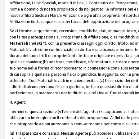
Affiliazione, i Link Speciali, modelli di link, il Contenuto del Programma,
nome a dominio di nostra proprietà o da noi gestito, le informazioni e i ma
nostri affiliati (inclusi i Marchi Amazon), e ogni altra proprietà intell
Affiliazione (inclusa qualsiasi interfaccia dell'applicazione del programm
Se ci fornisci suggerimenti, recensioni, modifiche, dati, immagini, test
con la tua partecipazione al Programma di Affiliazione, o se modifichi 
Materiali Inviati
”), con la presente ci assegni ogni diritto, titolo, ed i
Materiali Inviati come confidenziali) un diritto e una licenza interament
durata dei tuoi diritti di proprietà intellettuale originale e derivata a: (a)
qualsiasi maniera; (b) adattare, modificare, riformattare, e creare opere de
tuo nome nella forma di riconoscimento in connessione con i Tuoi Materiali
di cui sopra a qualsiasi persona fisica o giuridica. In aggiunta, con la pre
ottenuto i Tuoi Materiali Inviati in maniera lecita e (z) l'esercizio dei diri
i diritti di alcuna persona fisica o giuridica, incluso qualsiasi diritto d
perfezionare, o mantenere i nostri diritti su e relativi ai Tuoi Materiali In
4. Agenti
I termini di questa sezione («Termini dell'agente») si applicano se l'uten
utilizzare o interagire con il contenuto del programma. Ai fini delle pre
che intraprende azioni autonome o semi-autonome per conto o su istruzi
(a) Trasparenza e consenso. Nessun Agente può accedere, utilizzare o 