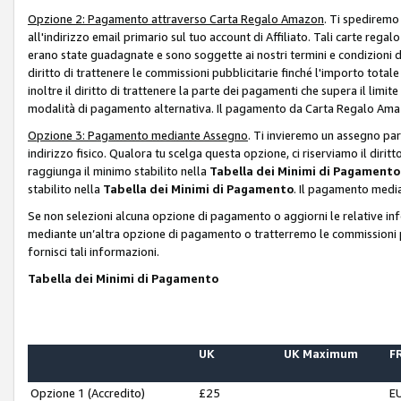
Opzione 2: Pagamento attraverso Carta Regalo Amazon
. Ti spediremo
all'indirizzo email primario sul tuo account di Affiliato. Tali carte rega
erano state guadagnate e sono soggette ai nostri termini e condizioni de
diritto di trattenere le commissioni pubblicitarie finché l'importo tota
inoltre il diritto di trattenere la parte dei pagamenti che supera il lim
modalità di pagamento alternativa. Il pagamento da Carta Regalo Amazo
Opzione 3: Pagamento mediante Assegno
. Ti invieremo un assegno par
indirizzo fisico. Qualora tu scelga questa opzione, ci riserviamo il diri
raggiunga il minimo stabilito nella
Tabella dei Minimi di Pagamento
stabilito nella
Tabella dei Minimi di Pagamento
. Il pagamento media
Se non selezioni alcuna opzione di pagamento o aggiorni le relative in
mediante un’altra opzione di pagamento o tratterremo le commissioni p
fornisci tali informazioni.
Tabella dei Minimi di Pagamento
UK
UK Maximum
FR
Opzione 1 (Accredito)
£25
E