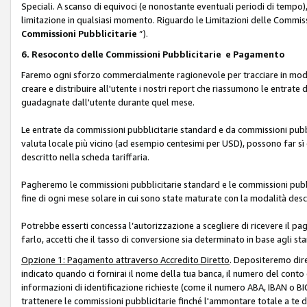
Speciali. A scanso di equivoci (e nonostante eventuali periodi di tempo), 
limitazione in qualsiasi momento. Riguardo le Limitazioni delle Commissi
Commissioni Pubblicitarie
”).
6. Resoconto delle Commissioni Pubblicitarie e Pagamento
Faremo ogni sforzo commercialmente ragionevole per tracciare in modo a
creare e distribuire all'utente i nostri report che riassumono le entrate
guadagnate dall'utente durante quel mese.
Le entrate da commissioni pubblicitarie standard e da commissioni pubbl
valuta locale più vicino (ad esempio centesimi per USD), possono far sì 
descritto nella scheda tariffaria.
Pagheremo le commissioni pubblicitarie standard e le commissioni pubbli
fine di ogni mese solare in cui sono state maturate con la modalità descr
Potrebbe esserti concessa l’autorizzazione a scegliere di ricevere il pa
farlo, accetti che il tasso di conversione sia determinato in base agli s
Opzione 1: Pagamento attraverso Accredito Diretto
. Depositeremo dir
indicato quando ci fornirai il nome della tua banca, il numero del conto
informazioni di identificazione richieste (come il numero ABA, IBAN o BIC,
trattenere le commissioni pubblicitarie finché l'ammontare totale a te 