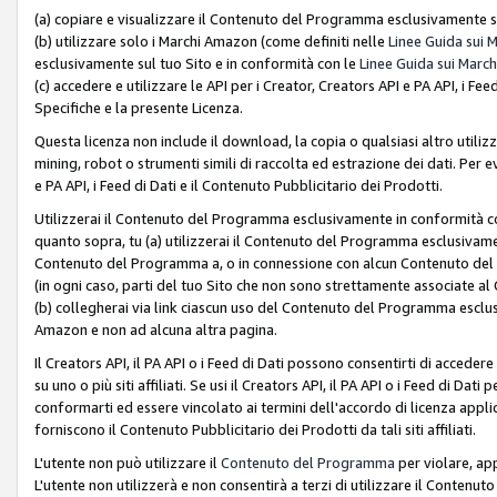
(a) copiare e visualizzare il Contenuto del Programma esclusivamente su
(b) utilizzare solo i Marchi Amazon (come definiti nelle
Linee Guida sui 
esclusivamente sul tuo Sito e in conformità con le
Linee Guida sui March
(c) accedere e utilizzare le API per i Creator, Creators API e PA API, i F
Specifiche e la presente Licenza.
Questa licenza non include il download, la copia o qualsiasi altro utiliz
mining, robot o strumenti simili di raccolta ed estrazione dei dati. Per 
e PA API, i Feed di Dati e il Contenuto Pubblicitario dei Prodotti.
Utilizzerai il Contenuto del Programma esclusivamente in conformità con
quanto sopra, tu (a) utilizzerai il Contenuto del Programma esclusivamen
Contenuto del Programma a, o in connessione con alcun Contenuto del P
(in ogni caso, parti del tuo Sito che non sono strettamente associate a
(b) collegherai via link ciascun uso del Contenuto del Programma esclus
Amazon e non ad alcuna altra pagina.
Il Creators API, il PA API o i Feed di Dati possono consentirti di accedere 
su uno o più siti affiliati. Se usi il Creators API, il PA API o i Feed di Dati
conformarti ed essere vincolato ai termini dell'accordo di licenza applicab
forniscono il Contenuto Pubblicitario dei Prodotti da tali siti affiliati.
L'utente non può utilizzare il
Contenuto del Programma
per violare, app
L'utente non utilizzerà e non consentirà a terzi di utilizzare il Conten