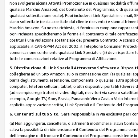
Non svolgerai alcuna Attività Promozionale in qualsiasi modalità offline, a
qualsiasi Marchio Amazon), del Contenuto del Programma, o di qualsiasi
qualsiasi sollecitazione orale). Puoi includere i Link Speciali in e-mail, 
siano sollecitate (ossia accettate dal cliente ricevente) e siano altriment
Marchio Amazon. Su nostra richiesta, ci fornirai un campione rappresentati
ogni richiesta specificheremo la forma e il contenuto di tale certificazi
costituirà una violazione sostanziale del presente Contratto. A scanso di 
applicabile, il CAN-SPAM Act del 2003, il Telephone Consumer Protection 
comunicazione contenente qualsiasi Link Speciale e (ii) devi rispettare l
tutte le comunicazioni relative al Programma di Affiliazione.
5. Distribuzione di Link Speciali Attraverso Software e Disposit
collegherai ad un Sito Amazon, su o in connessione con: (a) qualsiasi a
barra degli strumenti, estensione, componente, o qualsiasi altra applicazi
computer, telefoni cellulari, tablet, o altri dispositivi portatili (divers
(ad esempio, registratori di video digitali, ricevitori via cavo o satellitar
esempio, Google TV, Sony Bravia, Panasonic Viera Cast, o Vizio Internet 
esplicita approvazione scritta, i Link Speciali o il Contenuto del Pro
6. Contenuti sul tuo Sito.
Sarai responsabile in via esclusiva per i con
(a) Non aggiungerai, cancellerai, o altrimenti modificherai alcun Conte
salva la possibilità di ridimensionare il Contenuto del Programma consi
dell'immagine o di troncare il Contenuto del Programma consistente in un