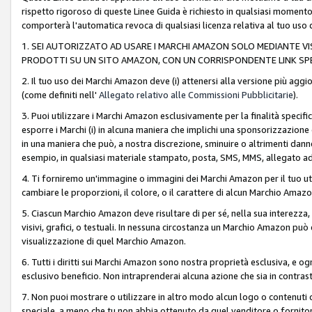
rispetto rigoroso di queste Linee Guida è richiesto in qualsiasi momento
comporterà l'automatica revoca di qualsiasi licenza relativa al tuo us
1. SEI AUTORIZZATO AD USARE I MARCHI AMAZON SOLO MEDIANTE VISU
PRODOTTI SU UN SITO AMAZON, CON UN CORRISPONDENTE LINK SPE
2. Il tuo uso dei Marchi Amazon deve (i) attenersi alla versione più agg
(come definiti nell'
Allegato relativo alle Commissioni Pubblicitarie
).
3. Puoi utilizzare i Marchi Amazon esclusivamente per la finalità speci
esporre i Marchi (i) in alcuna maniera che implichi una sponsorizzazione o 
in una maniera che può, a nostra discrezione, sminuire o altrimenti dann
esempio, in qualsiasi materiale stampato, posta, SMS, MMS, allegato ad 
4. Ti forniremo un'immagine o immagini dei Marchi Amazon per il tuo ut
cambiare le proporzioni, il colore, o il carattere di alcun Marchio Am
5. Ciascun Marchio Amazon deve risultare di per sé, nella sua interezza
visivi, grafici, o testuali. In nessuna circostanza un Marchio Amazon può
visualizzazione di quel Marchio Amazon.
6. Tutti i diritti sui Marchi Amazon sono nostra proprietà esclusiva, e
esclusivo beneficio. Non intraprenderai alcuna azione che sia in contrasto 
7. Non puoi mostrare o utilizzare in altro modo alcun logo o contenuti cr
speciale, a meno che tu non abbia ottenuto da quel venditore o fornitore