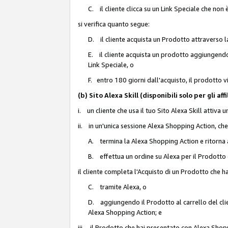
C. il cliente clicca su un Link Speciale che non
si verifica quanto segue:
D. il cliente acquista un Prodotto attraverso l
E. il cliente acquista un prodotto aggiungendo 
Link Speciale, o
F. entro 180 giorni dall'acquisto, il prodotto 
(b) Sito Alexa Skill (disponibili solo per gli 
i. un cliente che usa il tuo Sito Alexa Skill attiva 
ii. in un'unica sessione Alexa Shopping Action, che
A. termina la Alexa Shopping Action e ritorna 
B. effettua un ordine su Alexa per il Prodotto
il cliente completa l'Acquisto di un Prodotto che 
C. tramite Alexa, o
D. aggiungendo il Prodotto al carrello del clie
Alexa Shopping Action; e
iii. il Prodotto che hai presentato con Alexa Shopp