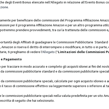
he degli Eventi Bonus elencate nell’Allegato in relazione all’Evento Bonus 
azione.
lusivamente per beneficiare delle commissioni del Programma Affiliazione Amaz
missioni per il programma Affiliazione Amazon e per un altro programma utili
 potremmo prendere provvedimenti, tra cui la trattenuta delle commissioni e/
ortunità degli Affiliati di guadagnare le Commissioni Pubblicitarie Standard 
Amazon si riserva il diritto di interrompere o modificare, in tutto o in parte,
arie, ti preghiamo di vedere l'
Allegato
(“
Limitazioni delle Commissioni P
ie e Pagamento
 tracciare in modo accurato e completo gli acquisti idonei ai fini del nostr
te da commissioni pubblicitarie standard e da commissioni pubblicitarie speci
da commissioni pubblicitarie speciali, calcolate per ogni acquisto idoneo e ar
il tasso di commissione effettivo sia leggermente superiore o inferiore al tas
le commissioni pubblicitarie speciali nella valuta predefinita per un sito Am
escritta di seguito che hai selezionato.