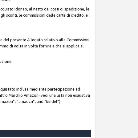
quisto Idoneo, al netto dei costi di spedizione, le
 gli sconti, le commissioni delle carte di credito, e i
ne del presente Allegato relativo alle Commissioni
mmo di volta in volta fornire e che si applica al
iazione:
acquistato inclusa mediante partecipazione ad
i altro Marchio Amazon (vedi una lista non esaustiva
 “ammazon”, “amaozn”, and “kindel”)