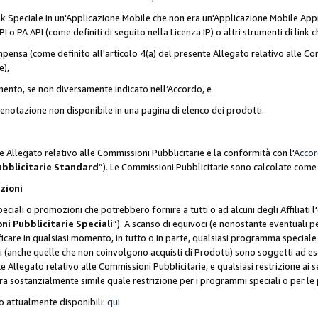
nk Speciale in un'Applicazione Mobile che non era un'Applicazione Mobile Appr
o PA API (come definiti di seguito nella Licenza IP) o altri strumenti di lin
ensa (come definito all'articolo 4(a) del presente Allegato relativo alle Com
e),
mento, se non diversamente indicato nell’Accordo, e
 prenotazione non disponibile in una pagina di elenco dei prodotti.
e Allegato relativo alle Commissioni Pubblicitarie e la conformità con l'
Acco
ubblicitarie Standard
”). Le Commissioni Pubblicitarie sono calcolate com
ozioni
ciali o promozioni che potrebbero fornire a tutti o ad alcuni degli Affiliati
ni Pubblicitarie Speciali
”). A scanso di equivoci (e nonostante eventuali pe
ificare in qualsiasi momento, in tutto o in parte, qualsiasi programma specia
oni (anche quelle che non coinvolgono acquisti di Prodotti) sono soggetti ad 
ente Allegato relativo alle Commissioni Pubblicitarie, e qualsiasi restrizione 
era sostanzialmente simile quale restrizione per i programmi speciali o per l
o attualmente disponibili:
qui