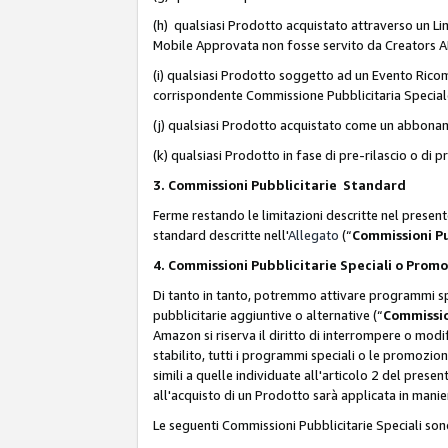
(h) qualsiasi Prodotto acquistato attraverso un Li
Mobile Approvata non fosse servito da Creators API 
(i) qualsiasi Prodotto soggetto ad un Evento Ricomp
corrispondente Commissione Pubblicitaria Special
(j) qualsiasi Prodotto acquistato come un abbona
(k) qualsiasi Prodotto in fase di pre-rilascio o di
3. Commissioni Pubblicitarie Standard
Ferme restando le limitazioni descritte nel present
standard descritte nell'
Allegato
(“
Commissioni P
4. Commissioni Pubblicitarie Speciali o Prom
Di tanto in tanto, potremmo attivare programmi spe
pubblicitarie aggiuntive o alternative (“
Commissio
Amazon si riserva il diritto di interrompere o mod
stabilito, tutti i programmi speciali o le promozi
simili a quelle individuate all'articolo 2 del pres
all'acquisto di un Prodotto sarà applicata in mani
Le seguenti Commissioni Pubblicitarie Speciali son