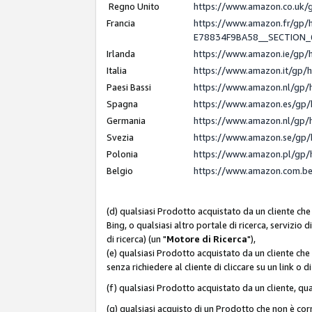
Regno Unito
https://www.amazon.co.uk
Francia
https://www.amazon.fr/gp
E78834F9BA58__SECTION
Irlanda
https://www.amazon.ie/gp
Italia
https://www.amazon.it/gp/
Paesi Bassi
https://www.amazon.nl/gp/
Spagna
https://www.amazon.es/gp/
Germania
https://www.amazon.nl/gp/
Svezia
https://www.amazon.se/gp/
Polonia
https://www.amazon.pl/gp/
Belgio
https://www.amazon.com.b
(d) qualsiasi Prodotto acquistato da un cliente che
Bing, o qualsiasi altro portale di ricerca, servizio 
di ricerca) (un "
Motore di Ricerca
"),
(e) qualsiasi Prodotto acquistato da un cliente che
senza richiedere al cliente di cliccare su un link o 
(f) qualsiasi Prodotto acquistato da un cliente, qua
(g) qualsiasi acquisto di un Prodotto che non è c