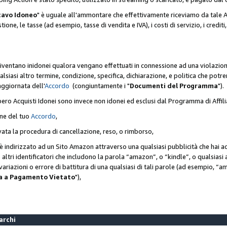
cavo Idoneo
" è uguale all'ammontare che effettivamente riceviamo da tale Ac
one, le tasse (ad esempio, tasse di vendita e IVA), i costi di servizio, i crediti,
diventano inidonei qualora vengano effettuati in connessione ad una violazio
lsiasi altro termine, condizione, specifica, dichiarazione, e politica che potre
aggiornata dell'
Accordo
(congiuntamente i "
Documenti del Programma
").
bero Acquisti Idonei sono invece non idonei ed esclusi dal Programma di Affil
one del tuo
Accordo
,
ivata la procedura di cancellazione, reso, o rimborso,
e è indirizzato ad un Sito Amazon attraverso una qualsiasi pubblicità che hai 
 o altri identificatori che includono la parola “amazon”, o “kindle”, o qualsias
o variazioni o errore di battitura di una qualsiasi di tali parole (ad esempio,
ca a Pagamento Vietato
"),
Marchi