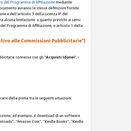
o del Programma di Affiliazione
mediante
documento avranno le stesse definizioni fornite
ione e dell'articolo 3 della Licenza IP del
za alcuna limitazione a quanto previsto ai sensi
P del Programma di Affiliazione, o articolo 1 della
ativo alle Commissioni Pubblicitarie”)
icitarie connesse con gli "
Acquisti Idonei
", i
carsi della prima tra le seguenti situazioni:
rezione; ad esempio, il download di un software
nloads”, “Amazon Coin”, “Kindle Books”, “Kindle