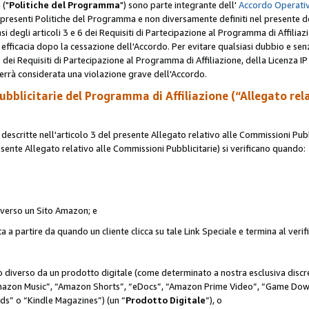
 ("
Politiche del Programma
") sono parte integrante dell'
Accordo Operativ
lle presenti Politiche del Programma e non diversamente definiti nel presente 
sensi degli articoli 3 e 6 dei Requisiti di Partecipazione al Programma di Affiliaz
fficacia dopo la cessazione dell'Accordo. Per evitare qualsiasi dubbio e sen
e dei Requisiti di Partecipazione al Programma di Affiliazione, della Licenza I
errà considerata una violazione grave dell'Accordo.
bblicitarie del Programma di Affiliazione (“Allegato rel
scritte nell'articolo 3 del presente Allegato relativo alle Commissioni Pubbl
resente Allegato relativo alle Commissioni Pubblicitarie) si verificano quando:
o verso un Sito Amazon; e
 a partire da quando un cliente clicca su tale Link Speciale e termina al verifi
to diverso da un prodotto digitale (come determinato a nostra esclusiva disc
“Amazon Music”, “Amazon Shorts”, “eDocs”, “Amazon Prime Video”, “Game Dow
s” o “Kindle Magazines”) (un “
Prodotto Digitale
”), o