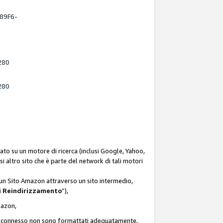
-89F6-
280
280
ato su un motore di ricerca (inclusi Google, Yahoo,
asi altro sito che è parte del network di tali motori
d un Sito Amazon attraverso un sito intermedio,
i Reindirizzamento
”),
Amazon,
zon connesso non sono formattati adeguatamente,