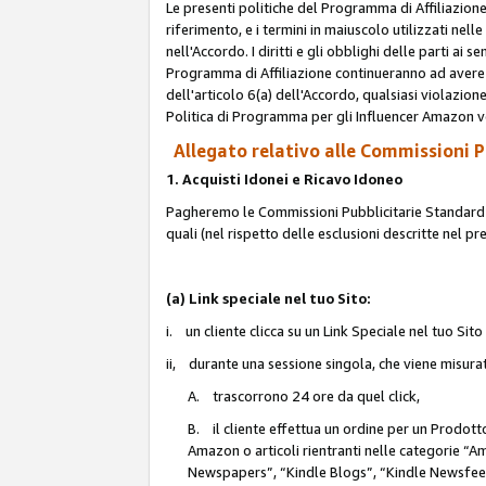
Le presenti politiche del Programma di Affiliazione
riferimento, e i termini in maiuscolo utilizzati ne
nell'Accordo. I diritti e gli obblighi delle parti ai 
Programma di Affiliazione continueranno ad avere e
dell'articolo 6(a) dell'Accordo, qualsiasi violazion
Politica di Programma per gli Influencer Amazon v
Allegato relativo alle Commissioni Pu
1. Acquisti Idonei e Ricavo Idoneo
Pagheremo le Commissioni Pubblicitarie Standard de
quali (nel rispetto delle esclusioni descritte nel p
(a) Link speciale nel tuo Sito:
i. un cliente clicca su un Link Speciale nel tuo Sit
ii, durante una sessione singola, che viene misurata
A. trascorrono 24 ore da quel click,
B. il cliente effettua un ordine per un Prodot
Amazon o articoli rientranti nelle categorie 
Newspapers”, “Kindle Blogs”, “Kindle Newsfeed