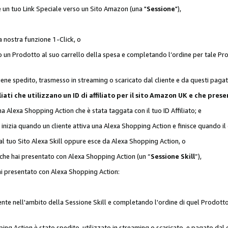
 è un tuo Link Speciale verso un Sito Amazon (una "
Sessione
"),
a nostra funzione 1-Click, o
un Prodotto al suo carrello della spesa e completando l’ordine per tale Prodo
viene spedito, trasmesso in streaming o scaricato dal cliente e da questi paga
affiliati che utilizzano un ID di affiliato per il sito Amazon UK e che p
una Alexa Shopping Action che è stata taggata con il tuo ID Affiliato; e
 inizia quando un cliente attiva una Alexa Shopping Action e finisce quando il 
al tuo Sito Alexa Skill oppure esce da Alexa Shopping Action, o
 che hai presentato con Alexa Shopping Action (un “
Sessione Skill
”),
hai presentato con Alexa Shopping Action:
nte nell'ambito della Sessione Skill e completando l'ordine di quel Prodotto 
ing Action è stato spedito, utilizzato in streaming o scaricato, e pagato dal c