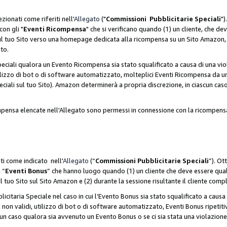
zionati come riferiti nell'
Allegato
("
Commissioni Pubblicitarie Speciali
")
con gli "
Eventi Ricompensa
" che si verificano quando (1) un cliente, che 
 sul tuo Sito verso una homepage dedicata alla ricompensa su un Sito Amazon, e
ato.
iali qualora un Evento Ricompensa sia stato squalificato a causa di una viol
utilizzo di bot o di software automatizzato, molteplici Eventi Ricompensa da u
ciali sul tuo Sito). Amazon determinerà a propria discrezione, in ciascun ca
ompensa elencate nell'Allegato sono permessi in connessione con la ricompen
ti come indicato nell'
Allegato
(“
Commissioni Pubblicitarie Speciali
”). Ot
 “
Eventi Bonus
” che hanno luogo quando (1) un cliente che deve essere qua
ul tuo Sito sul Sito Amazon e (2) durante la sessione risultante il cliente comp
taria Speciale nel caso in cui l’Evento Bonus sia stato squalificato a causa d
 non validi, utilizzo di bot o di software automatizzato, Eventi Bonus ripetitiv
un caso qualora sia avvenuto un Evento Bonus o se ci sia stata una violazion