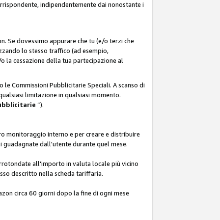
corrispondente, indipendentemente dai nonostante i
on. Se dovessimo appurare che tu (e/o terzi che
zzando lo stesso traffico (ad esempio,
o la cessazione della tua partecipazione al
o le Commissioni Pubblicitarie Speciali. A scanso di
 qualsiasi limitazione in qualsiasi momento.
ubblicitarie
”).
o monitoraggio interno e per creare e distribuire
ali guadagnate dall'utente durante quel mese.
rotondate all'importo in valuta locale più vicino
so descritto nella scheda tariffaria.
azon circa 60 giorni dopo la fine di ogni mese