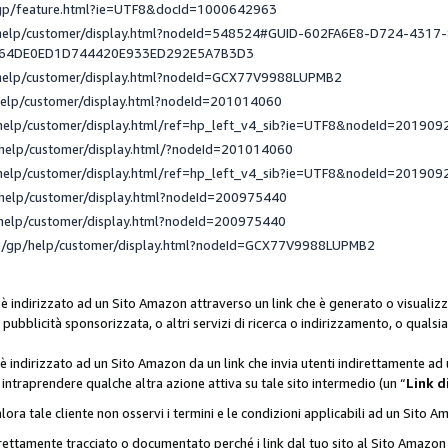
/gp/feature.html?ie=UTF8&docId=1000642963
/help/customer/display.html?nodeId=548524#GUID-602FA6E8-D724-4317
_64DE0ED1D744420E933ED292E5A7B3D3
/help/customer/display.html?nodeId=GCX77V9988LUPMB2
help/customer/display.html?nodeId=201014060
help/customer/display.html/ref=hp_left_v4_sib?ie=UTF8&nodeId=201909
help/customer/display.html/?nodeId=201014060
help/customer/display.html/ref=hp_left_v4_sib?ie=UTF8&nodeId=201909
help/customer/display.html?nodeId=200975440
help/customer/display.html?nodeId=200975440
e/gp/help/customer/display.html?nodeId=GCX77V9988LUPMB2
 è indirizzato ad un Sito Amazon attraverso un link che è generato o visualizz
di pubblicità sponsorizzata, o altri servizi di ricerca o indirizzamento, o qualsi
 è indirizzato ad un Sito Amazon da un link che invia utenti indirettamente a
di intraprendere qualche altra azione attiva su tale sito intermedio (un “
Link d
lora tale cliente non osservi i termini e le condizioni applicabili ad un Sito 
orrettamente tracciato o documentato perché i link dal tuo sito al Sito Ama